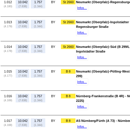
1.012
10.042
1.757
BY
St 2660
Neumarkt (Oberpfalz)-Regensburger
(4.180)
(7.638)
(1.344)
Infos...
1.013
10.042
1.757
BY
St 2660
Neumarkt (Oberpfalz)-Ingolstädter 
(4.179)
(7.638)
(1.344)
Regensburger Straße
Infos...
1.014
10.042
1.757
BY
St 2660
Neumarkt (Oberpfalz)-Süd (B 299/L 
(4.178)
(7.638)
(1.344)
Ingolstädter Straße
Infos...
1.015
10.042
1.757
BY
B 8
Neumarkt (Oberpfalz)-Pölling-West
(4.177)
(7.638)
(1.344)
299)
Infos...
1.016
10.042
1.757
BY
B 8
Nürnberg-Frankenstraße (B 4R) - 
(4.169)
(7.638)
(1.344)
2225)
Infos...
1.017
10.042
1.757
BY
B 8
AS Nürnberg/Fürth (A 73) - Nürnbe
(4.168)
(7.638)
(1.344)
Infos...