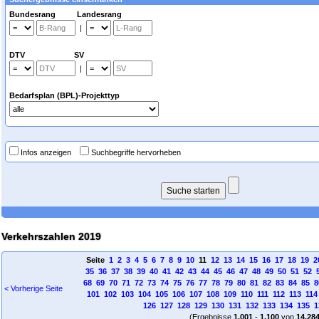
Bundesrang Landesrang
|
DTV SV
|
Bedarfsplan (BPL)-Projekttyp
Infos anzeigen
Suchbegriffe hervorheben
Verkehrszahlen 2019
Seite
1
2
3
4
5
6
7
8
9
10
11
12
13
14
15
16
17
18
19
2
35
36
37
38
39
40
41
42
43
44
45
46
47
48
49
50
51
52
68
69
70
71
72
73
74
75
76
77
78
79
80
81
82
83
84
85
8
< Vorherige Seite
101
102
103
104
105
106
107
108
109
110
111
112
113
114
126
127
128
129
130
131
132
133
134
135
1
(Ergebnisse
1.001
-
1.100
von
14.28