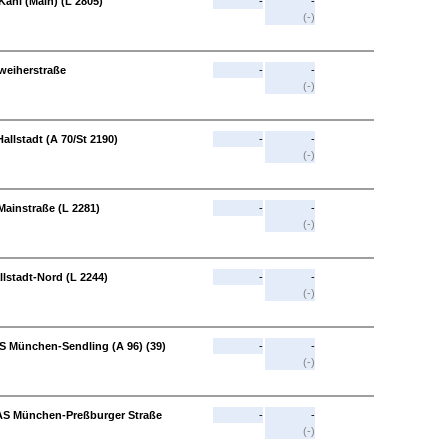
Kahl (Main) (L 2805)
-
-
(-)
weiherstraße
-
-
(-)
allstadt (A 70/St 2190)
-
-
(-)
-Mainstraße (L 2281)
-
-
(-)
lstadt-Nord (L 2244)
-
-
(-)
S München-Sendling (A 96) (39)
-
-
(-)
AS München-Preßburger Straße
-
-
(-)