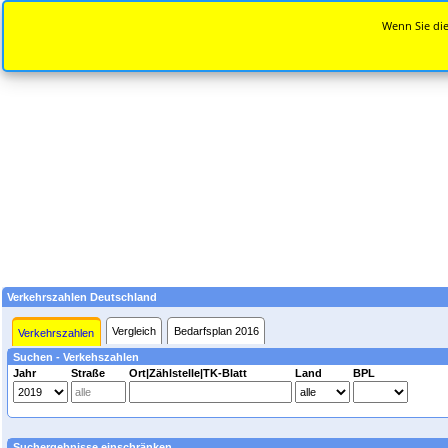
Wenn Sie die
Verkehrszahlen Deutschland
Vergleich
Bedarfsplan 2016
Verkehrszahlen
Suchen - Verkehszahlen
Jahr
Straße
Ort|Zählstelle|TK-Blatt
Land
BPL
Suchergebnisse einschränken