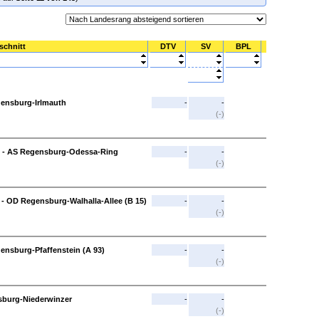
schnitt
DTV
SV
BPL
ensburg-Irlmauth
-
-
(-)
 - AS Regensburg-Odessa-Ring
-
-
(-)
 - OD Regensburg-Walhalla-Allee (B 15)
-
-
(-)
ensburg-Pfaffenstein (A 93)
-
-
(-)
nsburg-Niederwinzer
-
-
(-)