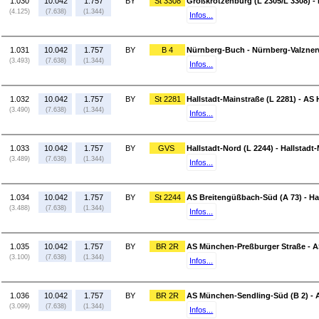
1.030
10.042
1.757
BY
St 3308
Großkrotzenburg (L 2305/L 3308) - 
(4.125)
(7.638)
(1.344)
Infos...
1.031
10.042
1.757
BY
B 4
Nürnberg-Buch - Nürnberg-Valzner
(3.493)
(7.638)
(1.344)
Infos...
1.032
10.042
1.757
BY
St 2281
Hallstadt-Mainstraße (L 2281) - AS H
(3.490)
(7.638)
(1.344)
Infos...
1.033
10.042
1.757
BY
GVS
Hallstadt-Nord (L 2244) - Hallstadt
(3.489)
(7.638)
(1.344)
Infos...
1.034
10.042
1.757
BY
St 2244
AS Breitengüßbach-Süd (A 73) - Hal
(3.488)
(7.638)
(1.344)
Infos...
1.035
10.042
1.757
BY
BR 2R
AS München-Preßburger Straße - A
(3.100)
(7.638)
(1.344)
Infos...
1.036
10.042
1.757
BY
BR 2R
AS München-Sendling-Süd (B 2) - 
(3.099)
(7.638)
(1.344)
Infos...