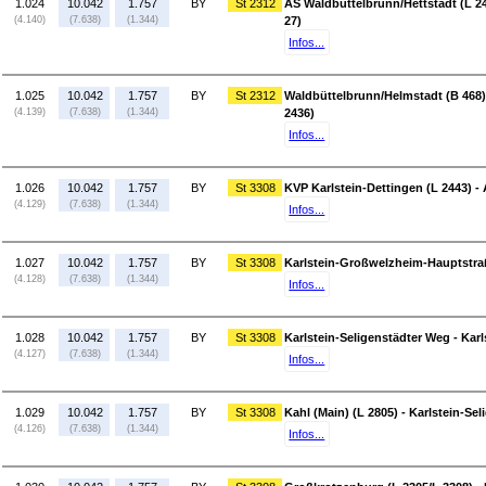
1.024
10.042
1.757
BY
St 2312
AS Waldbüttelbrunn/Hettstadt (L 2
(4.140)
(7.638)
(1.344)
27)
Infos...
1.025
10.042
1.757
BY
St 2312
Waldbüttelbrunn/Helmstadt (B 468)
(4.139)
(7.638)
(1.344)
2436)
Infos...
1.026
10.042
1.757
BY
St 3308
KVP Karlstein-Dettingen (L 2443) -
(4.129)
(7.638)
(1.344)
Infos...
1.027
10.042
1.757
BY
St 3308
Karlstein-Großwelzheim-Hauptstraß
(4.128)
(7.638)
(1.344)
Infos...
1.028
10.042
1.757
BY
St 3308
Karlstein-Seligenstädter Weg - Ka
(4.127)
(7.638)
(1.344)
Infos...
1.029
10.042
1.757
BY
St 3308
Kahl (Main) (L 2805) - Karlstein-Se
(4.126)
(7.638)
(1.344)
Infos...