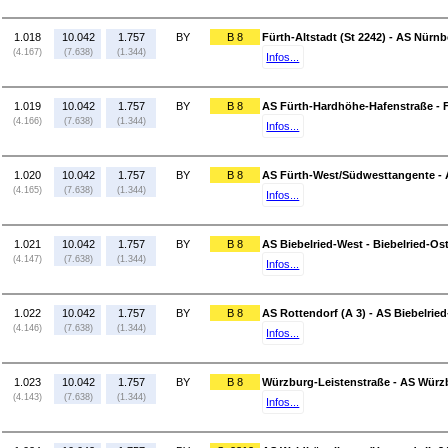
1.018
10.042
1.757
BY
B 8
Fürth-Altstadt (St 2242) - AS Nürnb
(4.167)
(7.638)
(1.344)
Infos...
1.019
10.042
1.757
BY
B 8
AS Fürth-Hardhöhe-Hafenstraße - Fü
(4.166)
(7.638)
(1.344)
Infos...
1.020
10.042
1.757
BY
B 8
AS Fürth-West/Südwesttangente - 
(4.165)
(7.638)
(1.344)
Infos...
1.021
10.042
1.757
BY
B 8
AS Biebelried-West - Biebelried-Os
(4.147)
(7.638)
(1.344)
Infos...
1.022
10.042
1.757
BY
B 8
AS Rottendorf (A 3) - AS Biebelrie
(4.146)
(7.638)
(1.344)
Infos...
1.023
10.042
1.757
BY
B 8
Würzburg-Leistenstraße - AS Würz
(4.143)
(7.638)
(1.344)
Infos...