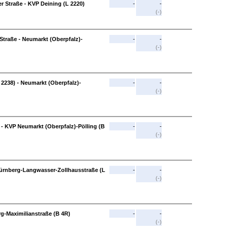
 Straße - KVP Deining (L 2220)
-
-
(-)
Straße - Neumarkt (Oberpfalz)-
-
-
(-)
2238) - Neumarkt (Oberpfalz)-
-
-
(-)
 - KVP Neumarkt (Oberpfalz)-Pölling (B
-
-
(-)
Nürnberg-Langwasser-Zollhausstraße (L
-
-
(-)
rg-Maximilianstraße (B 4R)
-
-
(-)