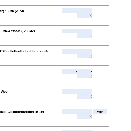
erg/Fürth (A 73)
-
-
(-)
rth-Altstadt (St 2242)
-
-
(-)
AS Fürth-Hardhöhe-Hafenstraße
-
-
(-)
t
-
-
(-)
d-West
-
-
(-)
burg-Greinbergknoten (B 19)
-
-
WB*
(-)