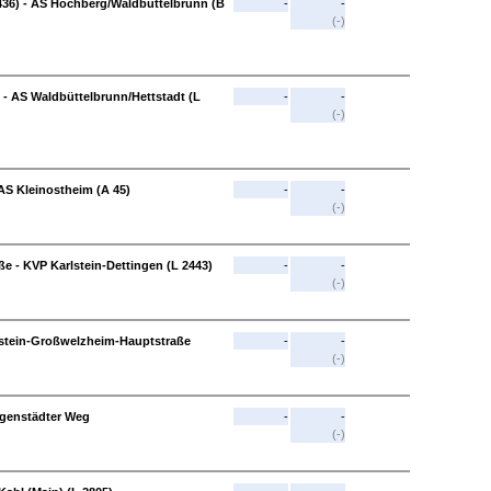
436) - AS Höchberg/Waldbüttelbrunn (B
-
-
(-)
 - AS Waldbüttelbrunn/Hettstadt (L
-
-
(-)
 AS Kleinostheim (A 45)
-
-
(-)
e - KVP Karlstein-Dettingen (L 2443)
-
-
(-)
rlstein-Großwelzheim-Hauptstraße
-
-
(-)
ligenstädter Weg
-
-
(-)