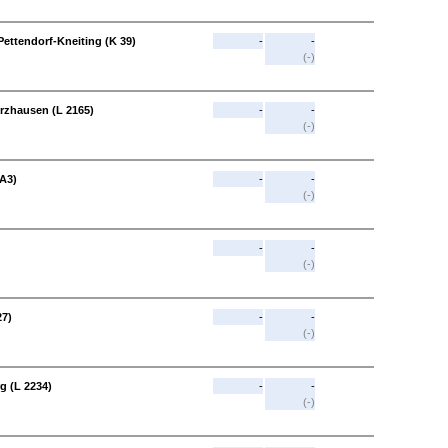
Pettendorf-Kneiting (K 39)
-
-
(-)
erzhausen (L 2165)
-
-
(-)
(A3)
-
-
(-)
-
-
(-)
27)
-
-
(-)
g (L 2234)
-
-
(-)