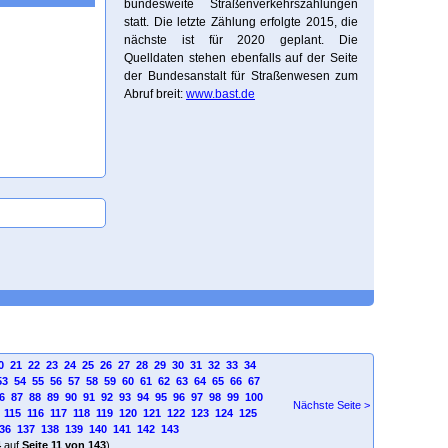
bundesweite Straßenverkehrszählungen
statt. Die letzte Zählung erfolgte 2015, die
nächste ist für 2020 geplant. Die
Quelldaten stehen ebenfalls auf der Seite
der Bundesanstalt für Straßenwesen zum
Abruf breit:
www.bast.de
0
21
22
23
24
25
26
27
28
29
30
31
32
33
34
53
54
55
56
57
58
59
60
61
62
63
64
65
66
67
6
87
88
89
90
91
92
93
94
95
96
97
98
99
100
Nächste Seite >
115
116
117
118
119
120
121
122
123
124
125
36
137
138
139
140
141
142
143
4
auf
Seite 11 von 143
)