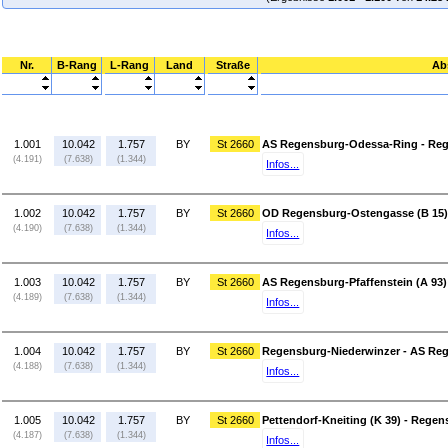
Nr.
B-Rang
L-Rang
Land
Straße
Ab
1.001
10.042
1.757
BY
St 2660
AS Regensburg-Odessa-Ring - Reg
(4.191)
(7.638)
(1.344)
Infos...
1.002
10.042
1.757
BY
St 2660
OD Regensburg-Ostengasse (B 15)
(4.190)
(7.638)
(1.344)
Infos...
1.003
10.042
1.757
BY
St 2660
AS Regensburg-Pfaffenstein (A 93)
(4.189)
(7.638)
(1.344)
Infos...
1.004
10.042
1.757
BY
St 2660
Regensburg-Niederwinzer - AS Reg
(4.188)
(7.638)
(1.344)
Infos...
1.005
10.042
1.757
BY
St 2660
Pettendorf-Kneiting (K 39) - Rege
(4.187)
(7.638)
(1.344)
Infos...