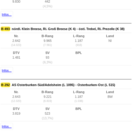
9.830
442
(4,5%)
Infos...
B 493
nördl. Klein Breese, Ri. Groß Breese (K 4) - östl. Trebel, Ri. Prezelle (K 38)
Nr.
B-Rang
L-Rang
Land
2.642
9.965
1.187
NI
(14.023)
(7.561)
(918)
DTV
SV
BPL
1.481
93
(6,3%)
Infos...
B 292
AS Osterburken-Süd/Adelsheim (L 1095) - Osterburken-Ost (L 515)
Nr.
B-Rang
L-Rang
Land
2.643
9.221
1.187
BW
(12.020)
(6.819)
(1.036)
DTV
SV
BPL
3.819
523
(13,7%)
Infos...