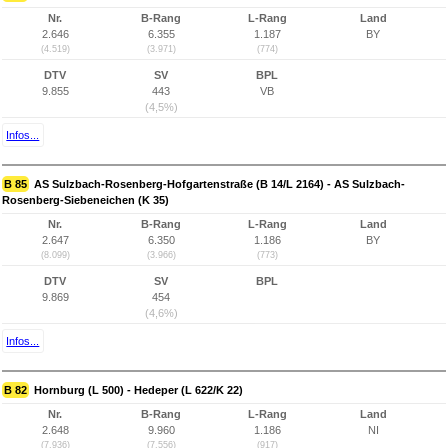
Nr.
B-Rang
L-Rang
Land
2.646
6.355
1.187
BY
(4.519)
(3.971)
(774)
DTV
SV
BPL
9.855
443
VB
(4,5%)
Infos...
B 85
AS Sulzbach-Rosenberg-Hofgartenstraße (B 14/L 2164) - AS Sulzbach-
Rosenberg-Siebeneichen (K 35)
Nr.
B-Rang
L-Rang
Land
2.647
6.350
1.186
BY
(8.099)
(3.966)
(773)
DTV
SV
BPL
9.869
454
(4,6%)
Infos...
B 82
Hornburg (L 500) - Hedeper (L 622/K 22)
Nr.
B-Rang
L-Rang
Land
2.648
9.960
1.186
NI
(7.936)
(7.556)
(917)