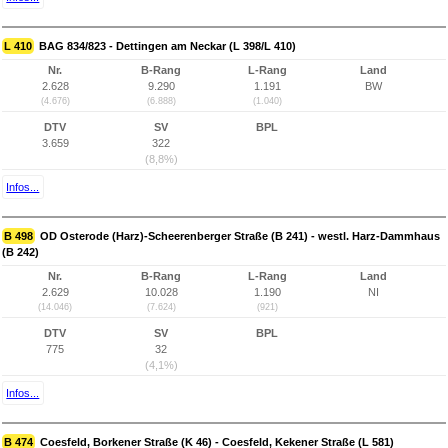
L 410
BAG 834/823 - Dettingen am Neckar (L 398/L 410)
Nr.
B-Rang
L-Rang
Land
2.628
9.290
1.191
BW
(4.676)
(6.888)
(1.040)
DTV
SV
BPL
3.659
322
(8,8%)
Infos...
B 498
OD Osterode (Harz)-Scheerenberger Straße (B 241) - westl. Harz-Dammhaus
(B 242)
Nr.
B-Rang
L-Rang
Land
2.629
10.028
1.190
NI
(14.046)
(7.624)
(921)
DTV
SV
BPL
775
32
(4,1%)
Infos...
B 474
Coesfeld, Borkener Straße (K 46) - Coesfeld, Kekener Straße (L 581)