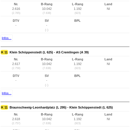
Nr.
B-Rang
L-Rang
Land
2.616
10.042
1.192
NI
(2.765)
(7.638)
(923)
DTV
SV
BPL
-
-
(-)
Infos...
K 11
Klein Schöppenstedt (L 625) - AS Cremlingen (A 39)
Nr.
B-Rang
L-Rang
Land
2.617
10.042
1.192
NI
(2.758)
(7.638)
(923)
DTV
SV
BPL
-
-
(-)
Infos...
K 11
Braunschweig-Leonhardplatz (L 295) - Klein Schöppenstedt (L 625)
Nr.
B-Rang
L-Rang
Land
2.618
10.042
1.192
NI
(2.757)
(7.638)
(923)