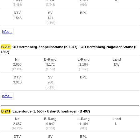
2.655
9.952
1.185
NI
(3.418)
(7.548)
(916)
DTV
SV
BPL
1.546
141
(9,1%)
Infos...
B 296
OD Herrenberg-Zeppelinstraße (K 1047) - OD Herrenberg-Nagolder Straße (L
1362)
Nr.
B-Rang
L-Rang
Land
2.656
9.172
1.184
BW
(12.106)
(6.770)
(1.033)
DTV
SV
BPL
3.918
200
(5,1%)
Infos...
B 241
Lauenförde (L 550) - Uslar-Schönhagen (B 497)
Nr.
B-Rang
L-Rang
Land
2.657
9.942
1.184
NI
(10.750)
(7.539)
(915)
DTV
SV
BPL