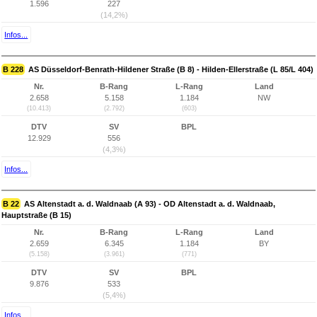
1.596
227
(14,2%)
Infos...
B 228
AS Düsseldorf-Benrath-Hildener Straße (B 8) - Hilden-Ellerstraße (L 85/L 404)
Nr.
B-Rang
L-Rang
Land
2.658
5.158
1.184
NW
(10.413)
(2.792)
(603)
DTV
SV
BPL
12.929
556
(4,3%)
Infos...
B 22
AS Altenstadt a. d. Waldnaab (A 93) - OD Altenstadt a. d. Waldnaab,
Hauptstraße (B 15)
Nr.
B-Rang
L-Rang
Land
2.659
6.345
1.184
BY
(5.158)
(3.961)
(771)
DTV
SV
BPL
9.876
533
(5,4%)
Infos...