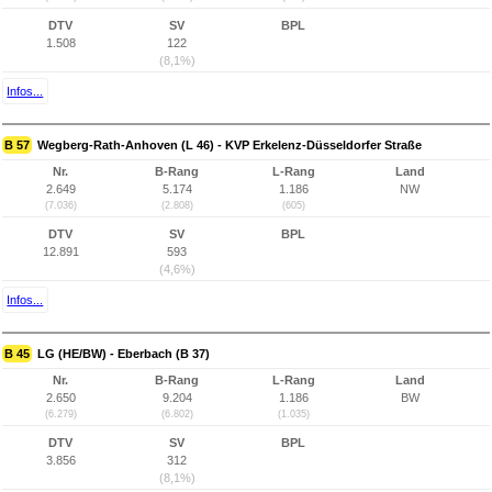
DTV
SV
BPL
1.508
122
(8,1%)
Infos...
B 57
Wegberg-Rath-Anhoven (L 46) - KVP Erkelenz-Düsseldorfer Straße
Nr.
B-Rang
L-Rang
Land
2.649
5.174
1.186
NW
(7.036)
(2.808)
(605)
DTV
SV
BPL
12.891
593
(4,6%)
Infos...
B 45
LG (HE/BW) - Eberbach (B 37)
Nr.
B-Rang
L-Rang
Land
2.650
9.204
1.186
BW
(6.279)
(6.802)
(1.035)
DTV
SV
BPL
3.856
312
(8,1%)