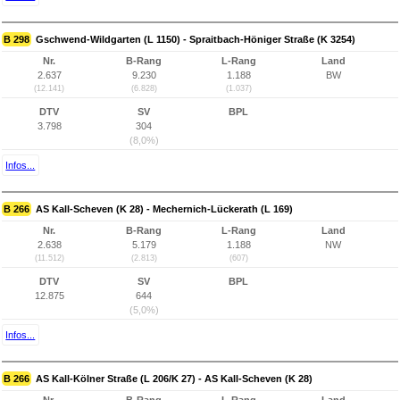
B 298
Gschwend-Wildgarten (L 1150) - Spraitbach-Höniger Straße (K 3254)
Nr.
B-Rang
L-Rang
Land
2.637
9.230
1.188
BW
(12.141)
(6.828)
(1.037)
DTV
SV
BPL
3.798
304
(8,0%)
Infos...
B 266
AS Kall-Scheven (K 28) - Mechernich-Lückerath (L 169)
Nr.
B-Rang
L-Rang
Land
2.638
5.179
1.188
NW
(11.512)
(2.813)
(607)
DTV
SV
BPL
12.875
644
(5,0%)
Infos...
B 266
AS Kall-Kölner Straße (L 206/K 27) - AS Kall-Scheven (K 28)