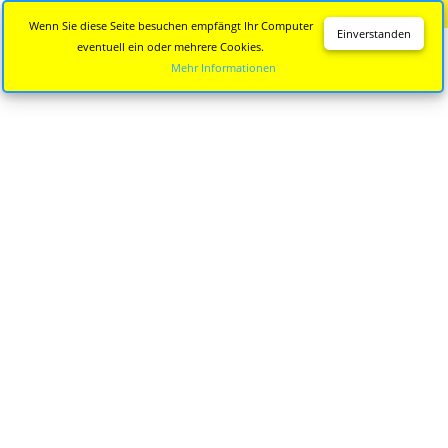
Diese Seite wird nicht mehr aktualisiert.
Zur neuen Seite
Wenn Sie diese Seite besuchen empfängt Ihr Computer
Einverstanden
eventuell ein oder mehrere Cookies.
Mehr Informationen