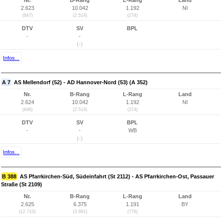
Nr.
B-Rang
L-Rang
Land
2.623
10.042
1.192
NI
(647)
(2.514)
(274)
DTV
SV
BPL
-
-
(-)
Infos...
A 7
AS Mellendorf (52) - AD Hannover-Nord (53) (A 352)
Nr.
B-Rang
L-Rang
Land
2.624
10.042
1.192
NI
(646)
(2.514)
(274)
DTV
SV
BPL
-
-
WB
(-)
Infos...
B 388
AS Pfarrkirchen-Süd, Südeinfahrt (St 2112) - AS Pfarrkirchen-Ost, Passauer
Straße (St 2109)
Nr.
B-Rang
L-Rang
Land
2.625
6.375
1.191
BY
(12.710)
(3.991)
(778)