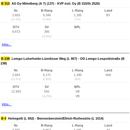
B 310
AS Oy-Mittelberg (A 7) (137) - KVP östl. Oy (B 310/St 2520)
Nr.
B-Rang
L-Rang
Land
2.653
6.346
1.185
BY
(12.452)
(3.962)
(772)
DTV
SV
BPL
9.873
395
(4,0%)
Infos...
B 238
Lemgo-Luherheide-Lüerdisser Weg (L 957) - OD Lemgo-Leopoldstraße (B
238)
Nr.
B-Rang
L-Rang
Land
2.654
5.171
1.185
NW
(10.674)
(2.805)
(604)
DTV
SV
BPL
12.903
542
VB
(4,2%)
VB
Infos...
B 4
Hohegeiß (L 602) - Benneckenstein/Ellrich-Rothesütte (L 1014)
Nr.
B-Rang
L-Rang
Land