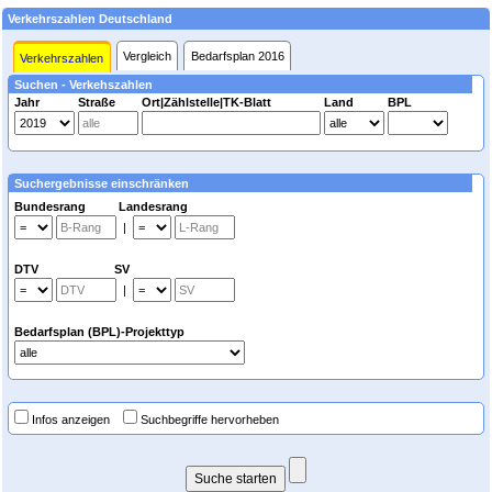
Verkehrszahlen Deutschland
Vergleich
Bedarfsplan 2016
Verkehrszahlen
Suchen - Verkehszahlen
Jahr
Straße
Ort|Zählstelle|TK-Blatt
Land
BPL
Suchergebnisse einschränken
Bundesrang Landesrang
|
DTV SV
|
Bedarfsplan (BPL)-Projekttyp
Infos anzeigen
Suchbegriffe hervorheben