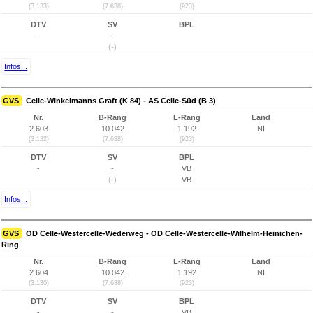
(3.133)
(7.638)
(923)
DTV
SV
BPL
-
-
(-)
Infos...
GVS
Celle-Winkelmanns Graft (K 84) - AS Celle-Süd (B 3)
Nr.
B-Rang
L-Rang
Land
2.603
10.042
1.192
NI
(3.132)
(7.638)
(923)
DTV
SV
BPL
-
-
VB
(-)
VB
Infos...
GVS
OD Celle-Westercelle-Wederweg - OD Celle-Westercelle-Wilhelm-Heinichen-
Ring
Nr.
B-Rang
L-Rang
Land
2.604
10.042
1.192
NI
(3.130)
(7.638)
(923)
DTV
SV
BPL
-
-
VB