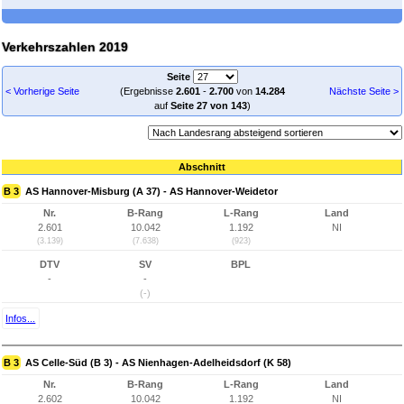
Verkehrszahlen 2019
Seite
< Vorherige Seite
(Ergebnisse
2.601
-
2.700
von
14.284
Nächste Seite >
auf
Seite 27 von 143
)
Abschnitt
B 3
AS Hannover-Misburg (A 37) - AS Hannover-Weidetor
Nr.
B-Rang
L-Rang
Land
2.601
10.042
1.192
NI
(3.139)
(7.638)
(923)
DTV
SV
BPL
-
-
(-)
Infos...
B 3
AS Celle-Süd (B 3) - AS Nienhagen-Adelheidsdorf (K 58)
Nr.
B-Rang
L-Rang
Land
2.602
10.042
1.192
NI