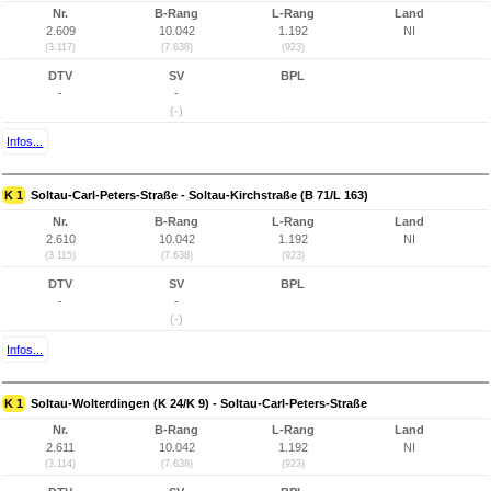
Nr.
B-Rang
L-Rang
Land
2.609
10.042
1.192
NI
(3.117)
(7.638)
(923)
DTV
SV
BPL
-
-
(-)
Infos...
K 1
Soltau-Carl-Peters-Straße - Soltau-Kirchstraße (B 71/L 163)
Nr.
B-Rang
L-Rang
Land
2.610
10.042
1.192
NI
(3.115)
(7.638)
(923)
DTV
SV
BPL
-
-
(-)
Infos...
K 1
Soltau-Wolterdingen (K 24/K 9) - Soltau-Carl-Peters-Straße
Nr.
B-Rang
L-Rang
Land
2.611
10.042
1.192
NI
(3.114)
(7.638)
(923)