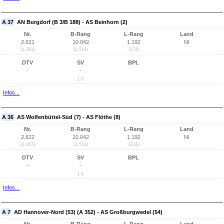
A 37
AN Burgdorf (B 3/B 188) - AS Beinhorn (2)
Nr.
B-Rang
L-Rang
Land
2.621
10.042
1.192
NI
(1.391)
(2.514)
(274)
DTV
SV
BPL
-
-
(-)
Infos...
A 36
AS Wolfenbüttel-Süd (7) - AS Flöthe (8)
Nr.
B-Rang
L-Rang
Land
2.622
10.042
1.192
NI
(1.367)
(2.514)
(274)
DTV
SV
BPL
-
-
(-)
Infos...
A 7
AD Hannover-Nord (53) (A 352) - AS Großburgwedel (54)