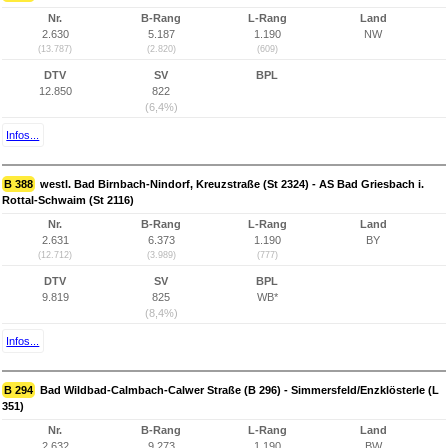
Nr.
B-Rang
L-Rang
Land
2.630
5.187
1.190
NW
(13.787)
(2.820)
(609)
DTV
SV
BPL
12.850
822
(6,4%)
Infos...
B 388
westl. Bad Birnbach-Nindorf, Kreuzstraße (St 2324) - AS Bad Griesbach i.
Rottal-Schwaim (St 2116)
Nr.
B-Rang
L-Rang
Land
2.631
6.373
1.190
BY
(12.712)
(3.989)
(777)
DTV
SV
BPL
9.819
825
WB*
(8,4%)
Infos...
B 294
Bad Wildbad-Calmbach-Calwer Straße (B 296) - Simmersfeld/Enzklösterle (L
351)
Nr.
B-Rang
L-Rang
Land
2.632
9.273
1.190
BW