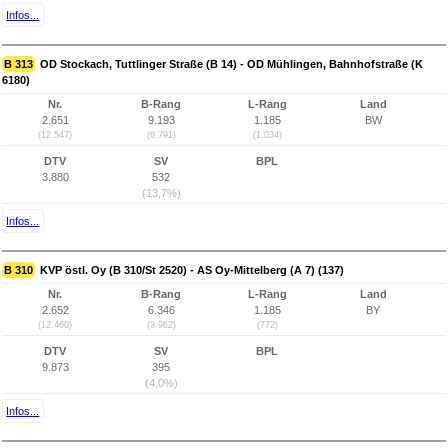
Infos...
B 313
OD Stockach, Tuttlinger Straße (B 14) - OD Mühlingen, Bahnhofstraße (K
6180)
Nr.
B-Rang
L-Rang
Land
2.651
9.193
1.185
BW
(12.547)
(6.791)
(1.034)
DTV
SV
BPL
3.880
532
(13,7%)
Infos...
B 310
KVP östl. Oy (B 310/St 2520) - AS Oy-Mittelberg (A 7) (137)
Nr.
B-Rang
L-Rang
Land
2.652
6.346
1.185
BY
(12.460)
(3.962)
(772)
DTV
SV
BPL
9.873
395
(4,0%)
Infos...