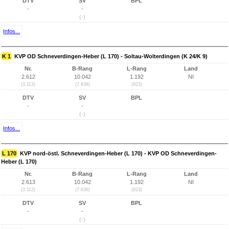
DTV
SV
BPL
-
-
(-)
Infos...
K 1
KVP OD Schneverdingen-Heber (L 170) - Soltau-Wolterdingen (K 24/K 9)
Nr.
B-Rang
L-Rang
Land
2.612
10.042
1.192
NI
(3.113)
(7.638)
(923)
DTV
SV
BPL
-
-
(-)
Infos...
L 170
KVP nord-östl. Schneverdingen-Heber (L 170) - KVP OD Schneverdingen-
Heber (L 170)
Nr.
B-Rang
L-Rang
Land
2.613
10.042
1.192
NI
(3.112)
(7.638)
(923)
DTV
SV
BPL
-
-
(-)