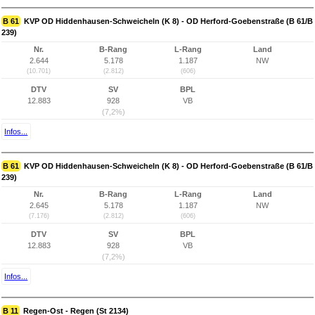
B 61
KVP OD Hiddenhausen-Schweicheln (K 8) - OD Herford-Goebenstraße (B 61/B
239)
Nr.
B-Rang
L-Rang
Land
2.644
5.178
1.187
NW
(10.701)
(2.812)
(606)
DTV
SV
BPL
12.883
928
VB
(7,2%)
Infos...
B 61
KVP OD Hiddenhausen-Schweicheln (K 8) - OD Herford-Goebenstraße (B 61/B
239)
Nr.
B-Rang
L-Rang
Land
2.645
5.178
1.187
NW
(7.176)
(2.812)
(606)
DTV
SV
BPL
12.883
928
VB
(7,2%)
Infos...
B 11
Regen-Ost - Regen (St 2134)