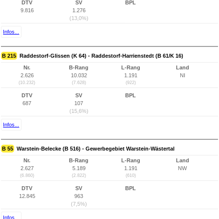
DTV
SV
BPL
9.816
1.276
(13,0%)
Infos...
B 215
Raddestorf-Glissen (K 64) - Raddestorf-Harrienstedt (B 61/K 16)
Nr.
B-Rang
L-Rang
Land
2.626
10.032
1.191
NI
(10.232)
(7.628)
(922)
DTV
SV
BPL
687
107
(15,6%)
Infos...
B 55
Warstein-Belecke (B 516) - Gewerbegebiet Warstein-Wästertal
Nr.
B-Rang
L-Rang
Land
2.627
5.189
1.191
NW
(6.860)
(2.822)
(610)
DTV
SV
BPL
12.845
963
(7,5%)
Infos...