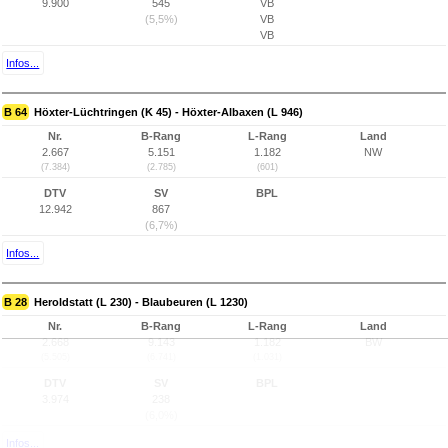
9.900
545
VB
(5,5%)
VB
VB
Infos...
B 64
Höxter-Lüchtringen (K 45) - Höxter-Albaxen (L 946)
Nr.
B-Rang
L-Rang
Land
2.667
5.151
1.182
NW
(7.384)
(2.785)
(601)
DTV
SV
BPL
12.942
867
(6,7%)
Infos...
B 28
Heroldstatt (L 230) - Blaubeuren (L 1230)
Nr.
B-Rang
L-Rang
Land
2.668
9.143
1.182
BW
(5.505)
(6.741)
(1.031)
DTV
SV
BPL
3.974
238
(6,0%)
Infos...