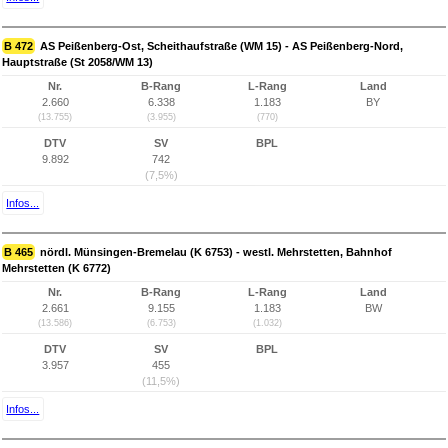
B 472
AS Peißenberg-Ost, Scheithaufstraße (WM 15) - AS Peißenberg-Nord,
Hauptstraße (St 2058/WM 13)
Nr.
B-Rang
L-Rang
Land
2.660
6.338
1.183
BY
(13.755)
(3.955)
(770)
DTV
SV
BPL
9.892
742
(7,5%)
Infos...
B 465
nördl. Münsingen-Bremelau (K 6753) - westl. Mehrstetten, Bahnhof
Mehrstetten (K 6772)
Nr.
B-Rang
L-Rang
Land
2.661
9.155
1.183
BW
(13.586)
(6.753)
(1.032)
DTV
SV
BPL
3.957
455
(11,5%)
Infos...