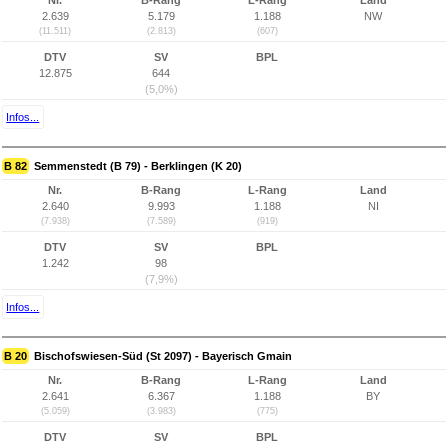
Nr.
B-Rang
L-Rang
Land
2.639
5.179
1.188
NW
(11.511)
(2.813)
(607)
DTV
SV
BPL
12.875
644
(5,0%)
Infos...
B 82
Semmenstedt (B 79) - Berklingen (K 20)
Nr.
B-Rang
L-Rang
Land
2.640
9.993
1.188
NI
(7.938)
(7.589)
(919)
DTV
SV
BPL
1.242
98
(7,9%)
Infos...
B 20
Bischofswiesen-Süd (St 2097) - Bayerisch Gmain
Nr.
B-Rang
L-Rang
Land
2.641
6.367
1.188
BY
(5.059)
(3.983)
(775)
DTV
SV
BPL