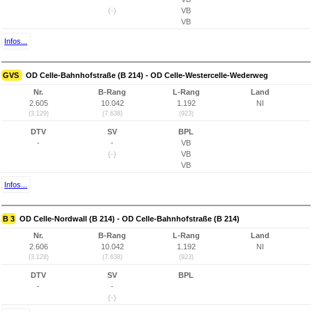
(-)
VB
VB
Infos...
GVS
OD Celle-Bahnhofstraße (B 214) - OD Celle-Westercelle-Wederweg
Nr.
B-Rang
L-Rang
Land
2.605
10.042
1.192
NI
(3.129)
(7.638)
(923)
DTV
SV
BPL
-
-
VB
(-)
VB
VB
Infos...
B 3
OD Celle-Nordwall (B 214) - OD Celle-Bahnhofstraße (B 214)
Nr.
B-Rang
L-Rang
Land
2.606
10.042
1.192
NI
(3.128)
(7.638)
(923)
DTV
SV
BPL
-
-
(-)