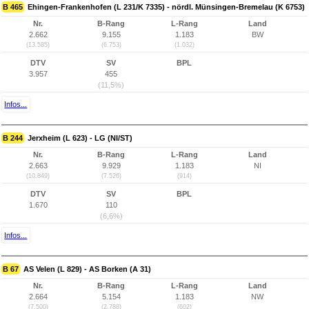
B 465
Ehingen-Frankenhofen (L 231/K 7335) - nördl. Münsingen-Bremelau (K 6753)
Nr.
B-Rang
L-Rang
Land
2.662
9.155
1.183
BW
(13.585)
(6.753)
(1.032)
DTV
SV
BPL
3.957
455
(11,5%)
Infos...
B 244
Jerxheim (L 623) - LG (NI/ST)
Nr.
B-Rang
L-Rang
Land
2.663
9.929
1.183
NI
(10.849)
(7.526)
(914)
DTV
SV
BPL
1.670
110
(6,6%)
Infos...
B 67
AS Velen (L 829) - AS Borken (A 31)
Nr.
B-Rang
L-Rang
Land
2.664
5.154
1.183
NW
(7.500)
(2.788)
(602)