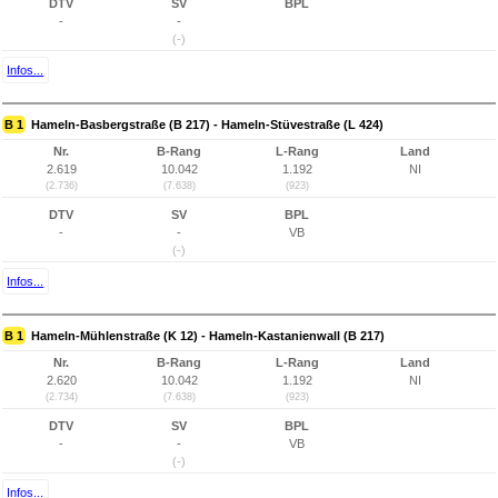
DTV
SV
BPL
-
-
(-)
Infos...
B 1
Hameln-Basbergstraße (B 217) - Hameln-Stüvestraße (L 424)
Nr.
B-Rang
L-Rang
Land
2.619
10.042
1.192
NI
(2.736)
(7.638)
(923)
DTV
SV
BPL
-
-
VB
(-)
Infos...
B 1
Hameln-Mühlenstraße (K 12) - Hameln-Kastanienwall (B 217)
Nr.
B-Rang
L-Rang
Land
2.620
10.042
1.192
NI
(2.734)
(7.638)
(923)
DTV
SV
BPL
-
-
VB
(-)
Infos...