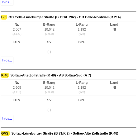
Infos...
B 3
OD Celle-Lüneburger Straße (B 191/L 282) - OD Celle-Nordwall (B 214)
Nr.
B-Rang
L-Rang
Land
2.607
10.042
1.192
NI
(3.127)
(7.638)
(923)
DTV
SV
BPL
-
-
(-)
Infos...
K 48
Soltau-Alte Zollstraße (K 48) - AS Soltau-Süd (A 7)
Nr.
B-Rang
L-Rang
Land
2.608
10.042
1.192
NI
(3.118)
(7.638)
(923)
DTV
SV
BPL
-
-
(-)
Infos...
GVS
Soltau-Lüneburger Straße (B 71/K 2) - Soltau-Alte Zollstraße (K 48)