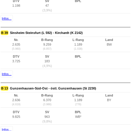
DTV
SV
BPL
1.198
47
(3,9%)
Infos...
B 39
Sinsheim-Steinsfurt (L 592) - Kirchardt (K 2142)
Nr.
B-Rang
L-Rang
Land
2.635
9.259
1.189
BW
(5.960)
(6.857)
(1.038)
DTV
SV
BPL
3.725
183
(4,9%)
Infos...
B 13
Gunzenhausen-Süd-Ost - östl. Gunzenhausen (St 2230)
Nr.
B-Rang
L-Rang
Land
2.636
6.370
1.189
BY
(4.619)
(3.986)
(776)
DTV
SV
BPL
9.825
963
WB*
(9,8%)
Infos...