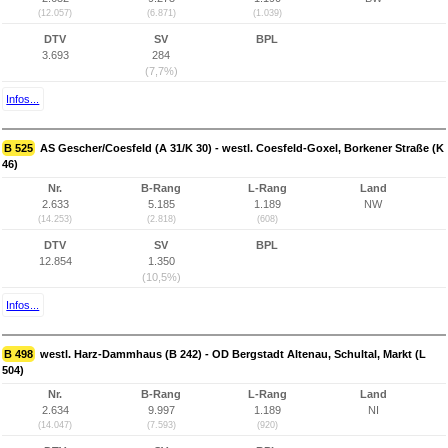
(12.057)
(6.871)
(1.039)
DTV
SV
BPL
3.693
284
(7,7%)
Infos...
B 525
AS Gescher/Coesfeld (A 31/K 30) - westl. Coesfeld-Goxel, Borkener Straße (K
46)
Nr.
B-Rang
L-Rang
Land
2.633
5.185
1.189
NW
(14.253)
(2.818)
(608)
DTV
SV
BPL
12.854
1.350
(10,5%)
Infos...
B 498
westl. Harz-Dammhaus (B 242) - OD Bergstadt Altenau, Schultal, Markt (L
504)
Nr.
B-Rang
L-Rang
Land
2.634
9.997
1.189
NI
(14.047)
(7.593)
(920)