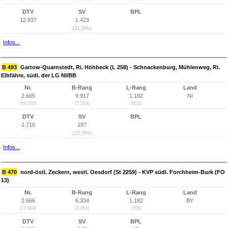
DTV
SV
BPL
12.937
1.423
(11,0%)
Infos...
B 493
Gartow-Quarnstedt, Ri. Höhbeck (L 258) - Schnackenburg, Mühlenweg, Ri.
Elbfähre, südl. der LG NI/BB
Nr.
B-Rang
L-Rang
Land
2.665
9.917
1.182
NI
(14.025)
(7.514)
(913)
DTV
SV
BPL
1.716
187
(10,9%)
Infos...
B 470
nord-östl. Zeckern, westl. Oesdorf (St 2259) - KVP südl. Forchheim-Burk (FO
13)
Nr.
B-Rang
L-Rang
Land
2.666
6.334
1.182
BY
(13.684)
(3.951)
(769)
DTV
SV
BPL