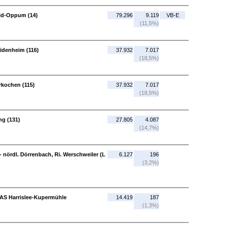
eld-Oppum (14)
79.296
9.119
VB-E
(11,5%)
idenheim (116)
37.932
7.017
(18,5%)
rkochen (115)
37.932
7.017
(18,5%)
ng (131)
27.805
4.087
(14,7%)
 - nördl. Dörrenbach, Ri. Werschweiler (L
6.127
196
(3,2%)
- AS Harrislee-Kupermühle
14.419
187
(1,3%)