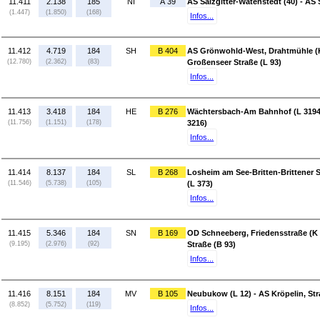
11.411
2.138
185
NI
A 39
AS Salzgitter-Watenstedt (40) - AS 
(1.447)
(1.850)
(168)
Infos...
11.412
4.719
184
SH
B 404
AS Grönwohld-West, Drahtmühle (K 
(12.780)
(2.362)
(83)
Großenseer Straße (L 93)
Infos...
11.413
3.418
184
HE
B 276
Wächtersbach-Am Bahnhof (L 3194)
(11.756)
(1.151)
(178)
3216)
Infos...
11.414
8.137
184
SL
B 268
Losheim am See-Britten-Brittener 
(11.546)
(5.738)
(105)
(L 373)
Infos...
11.415
5.346
184
SN
B 169
OD Schneeberg, Friedensstraße (K 
(9.195)
(2.976)
(92)
Straße (B 93)
Infos...
11.416
8.151
184
MV
B 105
Neubukow (L 12) - AS Kröpelin, Str
(8.852)
(5.752)
(119)
Infos...