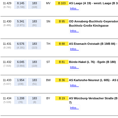
11.429
8.145
183
MV
B 103
AS Laage (A 19) - westl. Laage (B 1
(8.791)
(5.746)
(118)
Infos...
11.430
5.341
183
SN
B 95
OD Annaberg-Buchholz-Geyersdorfe
(8.486)
(2.971)
(91)
Buchholz-Große Kirchgasse
Infos...
11.431
6.576
183
TH
B 88
AS Eisenach-Oststadt (B 19/B 84) 
(8.248)
(4.191)
(113)
Infos...
11.432
6.045
183
ST
B 81
Börde-Hakel (L 76) - Egeln (B 180)
(7.916)
(3.664)
(119)
Infos...
11.433
1.954
183
BW
B 36
AS Karlsruhe-Neureut (L 605) - AS
(5.837)
(236)
(51)
Infos...
11.434
1.208
183
BY
B 19
AS Würzburg-Versbacher Straße (B 
(5.028)
(76)
(8)
7)
Infos...