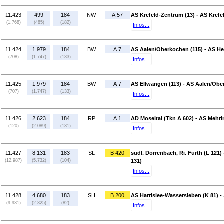
11.423
499
184
NW
A 57
AS Krefeld-Zentrum (13) - AS Kref
(1.768)
(485)
(182)
Infos...
11.424
1.979
184
BW
A 7
AS Aalen/Oberkochen (115) - AS He
(708)
(1.747)
(133)
Infos...
11.425
1.979
184
BW
A 7
AS Ellwangen (113) - AS Aalen/Obe
(707)
(1.747)
(133)
Infos...
11.426
2.623
184
RP
A 1
AD Moseltal (Tkn A 602) - AS Mehri
(120)
(2.089)
(131)
Infos...
11.427
8.131
183
SL
B 420
südl. Dörrenbach, Ri. Fürth (L 121)
(12.987)
(5.732)
(104)
131)
Infos...
11.428
4.680
183
SH
B 200
AS Harrislee-Wassersleben (K 81) 
(9.931)
(2.325)
(82)
Infos...