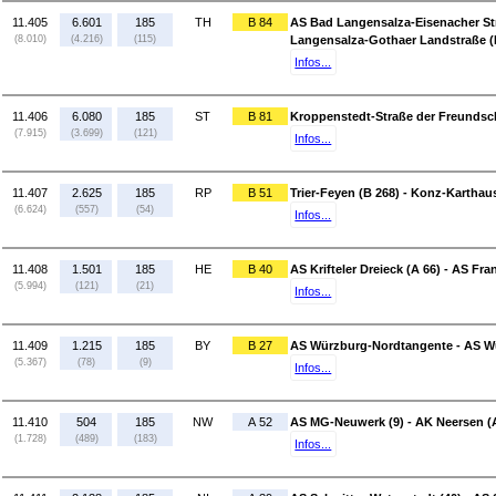
11.405
6.601
185
TH
B 84
AS Bad Langensalza-Eisenacher Str
(8.010)
(4.216)
(115)
Langensalza-Gothaer Landstraße (
Infos...
11.406
6.080
185
ST
B 81
Kroppenstedt-Straße der Freundscha
(7.915)
(3.699)
(121)
Infos...
11.407
2.625
185
RP
B 51
Trier-Feyen (B 268) - Konz-Karthau
(6.624)
(557)
(54)
Infos...
11.408
1.501
185
HE
B 40
AS Krifteler Dreieck (A 66) - AS Fra
(5.994)
(121)
(21)
Infos...
11.409
1.215
185
BY
B 27
AS Würzburg-Nordtangente - AS W
(5.367)
(78)
(9)
Infos...
11.410
504
185
NW
A 52
AS MG-Neuwerk (9) - AK Neersen (
(1.728)
(489)
(183)
Infos...