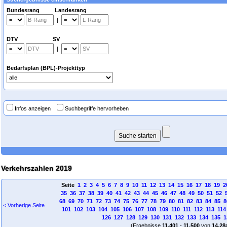
Bundesrang Landesrang
|
DTV SV
|
Bedarfsplan (BPL)-Projekttyp
Infos anzeigen
Suchbegriffe hervorheben
Verkehrszahlen 2019
Seite
1
2
3
4
5
6
7
8
9
10
11
12
13
14
15
16
17
18
19
2
35
36
37
38
39
40
41
42
43
44
45
46
47
48
49
50
51
52
68
69
70
71
72
73
74
75
76
77
78
79
80
81
82
83
84
85
8
< Vorherige Seite
101
102
103
104
105
106
107
108
109
110
111
112
113
114
126
127
128
129
130
131
132
133
134
135
1
(Ergebnisse
11.401
-
11.500
von
14.28