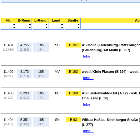
Nr.
B-Rang
L-Rang
Land
Straße
Ab
11.401
4.755
185
SH
B 207
AS Mölln (Lauenburg)-Ratzeburger 
(10.038)
(2.398)
(84)
(Lauenburg)/Alt Mölln (L 257)
Infos...
11.402
8.173
185
MV
B 192
westl. Klein Plasten (B 194) - westl.
(9.836)
(5.774)
(120)
Infos...
11.403
6.293
185
BB
B 168
AS Fürstenwalde-Ost (A 12) - östl.
(9.130)
(3.910)
(73)
Chaussee (L 38)
Infos...
11.404
5.351
185
SN
B 93
Wilkau-Haßlau-Kirchberger Straße (
(8.440)
(2.980)
(93)
(L 277)
Infos...