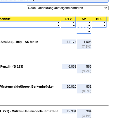
schnitt
DTV
SV
BPL
Straße (L 199) - AS Mölln
14.174
1.006
(7,1%)
 Penzlin (B 193)
6.039
586
(9,7%)
 Fürstenwalde/Spree, Berkenbrücker
10.010
831
(8,3%)
L 277) - Wilkau-Haßlau-Vielauer Straße
12.381
384
(3,1%)