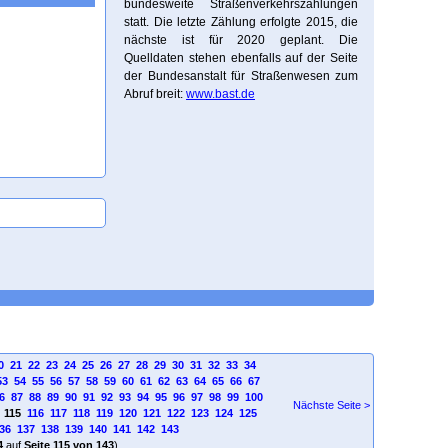
bundesweite Straßenverkehrszählungen
statt. Die letzte Zählung erfolgte 2015, die
nächste ist für 2020 geplant. Die
Quelldaten stehen ebenfalls auf der Seite
der Bundesanstalt für Straßenwesen zum
Abruf breit:
www.bast.de
0
21
22
23
24
25
26
27
28
29
30
31
32
33
34
53
54
55
56
57
58
59
60
61
62
63
64
65
66
67
6
87
88
89
90
91
92
93
94
95
96
97
98
99
100
Nächste Seite >
115
116
117
118
119
120
121
122
123
124
125
36
137
138
139
140
141
142
143
4
auf
Seite 115 von 143
)