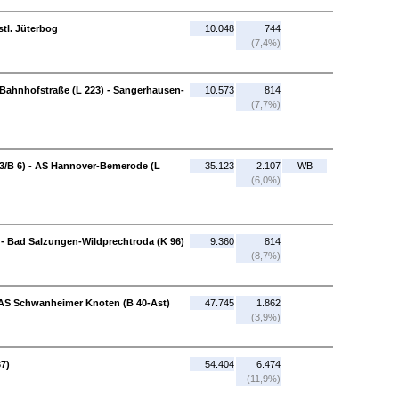
stl. Jüterbog
10.048
744
(7,4%)
Bahnhofstraße (L 223) - Sangerhausen-
10.573
814
(7,7%)
3/B 6) - AS Hannover-Bemerode (L
35.123
2.107
WB
(6,0%)
- Bad Salzungen-Wildprechtroda (K 96)
9.360
814
(8,7%)
- AS Schwanheimer Knoten (B 40-Ast)
47.745
1.862
(3,9%)
37)
54.404
6.474
(11,9%)