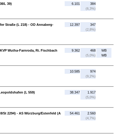
08/L 39)
6.101
384
(6,3%)
r Straße (L 218) - OD Annaberg-
12.397
347
(2,8%)
- KVP Wutha-Farnroda, Ri. Fischbach
9.362
468
WB
(5,0%)
WB
10.585
974
(9,2%)
 Leopoldshafen (L 559)
38.347
1.917
(5,0%)
8/St 2294) - AS Würzburg/Estenfeld (A
54.461
2.560
(4,7%)