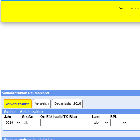
Wenn Sie die
Verkehrszahlen Deutschland
Vergleich
Bedarfsplan 2016
Verkehrszahlen
Suchen - Verkehszahlen
Jahr
Straße
Ort|Zählstelle|TK-Blatt
Land
BPL
Suchergebnisse einschränken