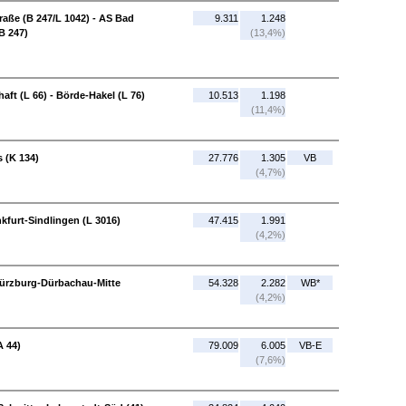
aße (B 247/L 1042) - AS Bad
9.311
1.248
B 247)
(13,4%)
ft (L 66) - Börde-Hakel (L 76)
10.513
1.198
(11,4%)
s (K 134)
27.776
1.305
VB
(4,7%)
nkfurt-Sindlingen (L 3016)
47.415
1.991
(4,2%)
ürzburg-Dürbachau-Mitte
54.328
2.282
WB*
(4,2%)
A 44)
79.009
6.005
VB-E
(7,6%)