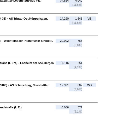
Salzgitter-Lebenstedt-Süd (41)
34.824
4.040
(11,6%)
31) - AS Trittau-Ost/Köpperkaten,
14.290
1.643
VB
(11,5%)
 - Wächtersbach-Frankfurter Straße (L
20.092
763
(3,8%)
Straße (L 374) - Losheim am See-Bergen
6.116
251
(4,1%)
9109) - AS Schneeberg, Neustädtler
12.391
607
WB
(4,9%)
andstraße (L 11)
6.086
371
(6,1%)