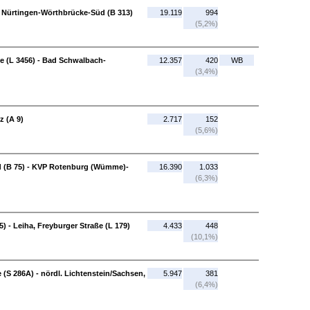
- Nürtingen-Wörthbrücke-Süd (B 313)
19.119
994
(5,2%)
 (L 3456) - Bad Schwalbach-
12.357
420
WB
(3,4%)
z (A 9)
2.717
152
(5,6%)
 (B 75) - KVP Rotenburg (Wümme)-
16.390
1.033
(6,3%)
05) - Leiha, Freyburger Straße (L 179)
4.433
448
(10,1%)
(S 286A) - nördl. Lichtenstein/Sachsen,
5.947
381
(6,4%)