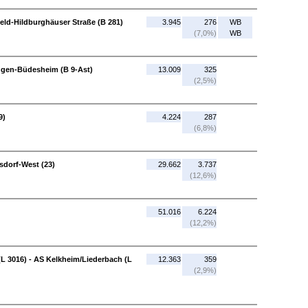
sfeld-Hildburghäuser Straße (B 281)
3.945
276
WB
(7,0%)
WB
ngen-Büdesheim (B 9-Ast)
13.009
325
(2,5%)
9)
4.224
287
(6,8%)
rsdorf-West (23)
29.662
3.737
(12,6%)
51.016
6.224
(12,2%)
L 3016) - AS Kelkheim/Liederbach (L
12.363
359
(2,9%)