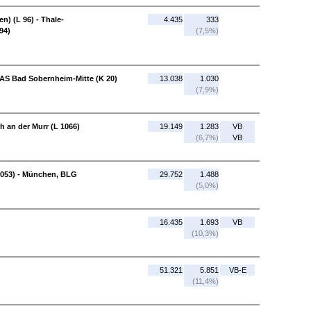
) (L 96) - Thale-
4.435
333
94)
(7,5%)
AS Bad Sobernheim-Mitte (K 20)
13.038
1.030
(7,9%)
h an der Murr (L 1066)
19.149
1.283
VB
(6,7%)
VB
2053) - München, BLG
29.752
1.488
(5,0%)
16.435
1.693
VB
(10,3%)
51.321
5.851
VB-E
(11,4%)