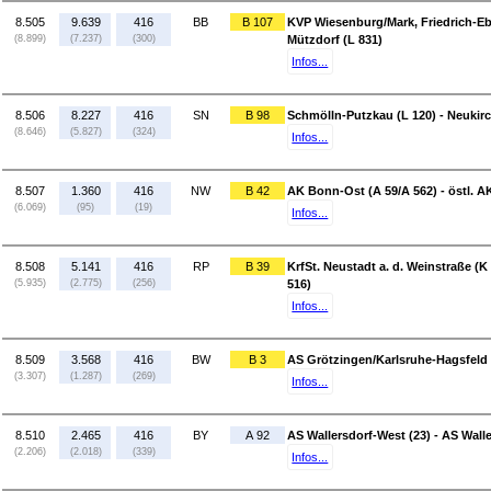
8.505
9.639
416
BB
B 107
KVP Wiesenburg/Mark, Friedrich-Eber
(8.899)
(7.237)
(300)
Mützdorf (L 831)
Infos...
8.506
8.227
416
SN
B 98
Schmölln-Putzkau (L 120) - Neukirch
(8.646)
(5.827)
(324)
Infos...
8.507
1.360
416
NW
B 42
AK Bonn-Ost (A 59/A 562) - östl. A
(6.069)
(95)
(19)
Infos...
8.508
5.141
416
RP
B 39
KrfSt. Neustadt a. d. Weinstraße (K 
(5.935)
(2.775)
(256)
516)
Infos...
8.509
3.568
416
BW
B 3
AS Grötzingen/Karlsruhe-Hagsfeld 
(3.307)
(1.287)
(269)
Infos...
8.510
2.465
416
BY
A 92
AS Wallersdorf-West (23) - AS Wall
(2.206)
(2.018)
(339)
Infos...