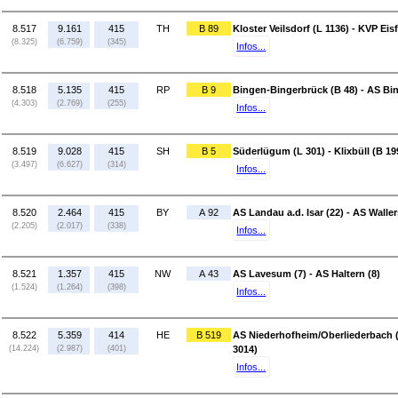
8.517
9.161
415
TH
B 89
Kloster Veilsdorf (L 1136) - KVP Ei
(8.325)
(6.759)
(345)
Infos...
8.518
5.135
415
RP
B 9
Bingen-Bingerbrück (B 48) - AS Bi
(4.303)
(2.769)
(255)
Infos...
8.519
9.028
415
SH
B 5
Süderlügum (L 301) - Klixbüll (B 19
(3.497)
(6.627)
(314)
Infos...
8.520
2.464
415
BY
A 92
AS Landau a.d. Isar (22) - AS Walle
(2.205)
(2.017)
(338)
Infos...
8.521
1.357
415
NW
A 43
AS Lavesum (7) - AS Haltern (8)
(1.524)
(1.264)
(398)
Infos...
8.522
5.359
414
HE
B 519
AS Niederhofheim/Oberliederbach (
(14.224)
(2.987)
(401)
3014)
Infos...