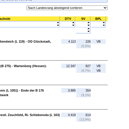
schnitt
DTV
SV
BPL
ltendeich (L 119) - OD Glückstadt,
4.113
226
VB
(5,5%)
(B 275) - Wartenberg (Hessen)-
12.347
827
VB
(6,7%)
VB
 (L 1051) - Ende der B 176
3.885
354
twerk
(9,1%)
westl. Zeuchfeld, Ri. Schleberoda (L 163)
4.418
614
(13,9%)