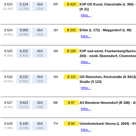
8.523
5.124
414
RP
B 420
KVP OD Kusel, Glanstraße (L 360)
(12.997)
(2.758)
(254)
(K 21)
Infos...
8.524
9.000
414
SH
B 202
Erfde (L 172) - Meggerdorf (L 40)
(9.952)
(6.599)
(313)
Infos...
8.525
8.222
414
SN
B 169
KVP süd-westl. Frankenberg/Sachse
(9.182)
(5.822)
(322)
204) - nördl. Eberesdorf, Chemnitze
Infos...
8.526
8.222
414
SN
B 115
OD Rietschen, Kirchstraße (K 8413
(9.031)
(5.822)
(322)
Straße (S 123)
Infos...
8.527
9.623
414
BB
B 87
AS Beeskow-Neuendorf (B 168) - 
(8.161)
(7.221)
(298)
Infos...
8.528
9.140
414
TH
B 84
Unterbreizbach-Sünna (L 2604) - K
(7.995)
(6.738)
(344)
Infos...