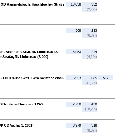
 - OD Rammelsbach, Haschbacher Straße
13.038
352
(2,7%)
4.308
293
(6,8%)
n, Brunnenstraße, Ri. Lichtenau (S
5.953
244
r Straße, Ri. Lichtenau (S 200)
(4,1%)
) - OD Krauschwitz, Geschwister-Scholl-
5.953
685
VB
(11,5%)
AS Beeskow-Bornow (B 246)
2.738
498
(18,2%)
VP OD Vacha (L 2601)
3.979
318
(8,0%)