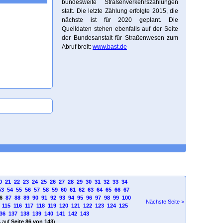
bundesweite Straßenverkehrszählungen
statt. Die letzte Zählung erfolgte 2015, die
nächste ist für 2020 geplant. Die
Quelldaten stehen ebenfalls auf der Seite
der Bundesanstalt für Straßenwesen zum
Abruf breit:
www.bast.de
0
21
22
23
24
25
26
27
28
29
30
31
32
33
34
53
54
55
56
57
58
59
60
61
62
63
64
65
66
67
6
87
88
89
90
91
92
93
94
95
96
97
98
99
100
Nächste Seite >
115
116
117
118
119
120
121
122
123
124
125
36
137
138
139
140
141
142
143
4
auf
Seite 86 von 143
)