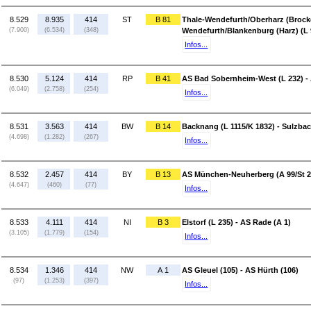
8.529
8.935
414
ST
B 81
Thale-Wendefurth/Oberharz (Brocken
(7.900)
(6.534)
(348)
Wendefurth/Blankenburg (Harz) (L 
Infos...
8.530
5.124
414
RP
B 41
AS Bad Sobernheim-West (L 232) - 
(6.049)
(2.758)
(254)
Infos...
8.531
3.563
414
BW
B 14
Backnang (L 1115/K 1832) - Sulzbac
(4.698)
(1.282)
(267)
Infos...
8.532
2.457
414
BY
B 13
AS München-Neuherberg (A 99/St 
(4.647)
(460)
(77)
Infos...
8.533
4.111
414
NI
B 3
Elstorf (L 235) - AS Rade (A 1)
(3.105)
(1.779)
(154)
Infos...
8.534
1.346
414
NW
A 1
AS Gleuel (105) - AS Hürth (106)
(97)
(1.253)
(397)
Infos...