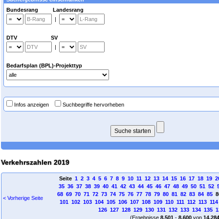
Bundesrang Landesrang
|
DTV SV
|
Bedarfsplan (BPL)-Projekttyp
Infos anzeigen
Suchbegriffe hervorheben
Verkehrszahlen 2019
Seite
1
2
3
4
5
6
7
8
9
10
11
12
13
14
15
16
17
18
19
2
35
36
37
38
39
40
41
42
43
44
45
46
47
48
49
50
51
52
68
69
70
71
72
73
74
75
76
77
78
79
80
81
82
83
84
85
8
< Vorherige Seite
101
102
103
104
105
106
107
108
109
110
111
112
113
114
126
127
128
129
130
131
132
133
134
135
1
(Ergebnisse
8.501
-
8.600
von
14.28