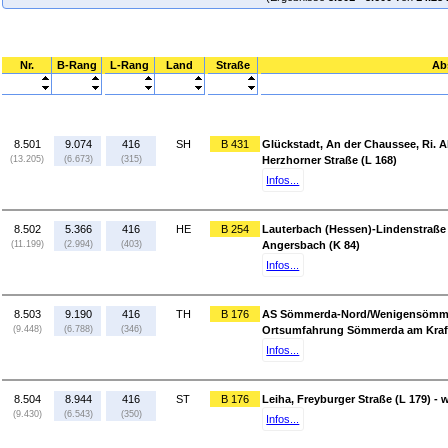
Nr.
B-Rang
L-Rang
Land
Straße
Ab
8.501
9.074
416
SH
B 431
Glückstadt, An der Chaussee, Ri. A
(13.205)
(6.673)
(315)
Herzhorner Straße (L 168)
Infos...
8.502
5.366
416
HE
B 254
Lauterbach (Hessen)-Lindenstraße 
(11.199)
(2.994)
(403)
Angersbach (K 84)
Infos...
8.503
9.190
416
TH
B 176
AS Sömmerda-Nord/Wenigensömmern
(9.448)
(6.788)
(346)
Ortsumfahrung Sömmerda am Kraf
Infos...
8.504
8.944
416
ST
B 176
Leiha, Freyburger Straße (L 179) - 
(9.430)
(6.543)
(350)
Infos...