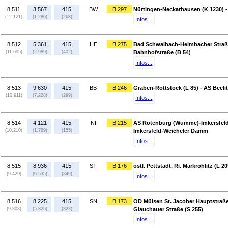
8.511
3.567
415
BW
B 297
Nürtingen-Neckarhausen (K 1230) 
(12.121)
(1.286)
(268)
Infos...
8.512
5.361
415
HE
B 275
Bad Schwalbach-Heimbacher Straße
(11.695)
(2.989)
(402)
Bahnhofstraße (B 54)
Infos...
8.513
9.630
415
BB
B 246
Gräben-Rottstock (L 85) - AS Beelit
(10.911)
(7.228)
(299)
Infos...
8.514
4.121
415
NI
B 215
AS Rotenburg (Wümme)-Imkersfeld
(10.210)
(1.789)
(155)
Imkersfeld-Weicheler Damm
Infos...
8.515
8.936
415
ST
B 176
östl. Pettstädt, Ri. Markröhlitz (L 2
(9.429)
(6.535)
(349)
Infos...
8.516
8.225
415
SN
B 173
OD Mülsen St. Jacober Hauptstraße 
(9.308)
(5.825)
(323)
Glauchauer Straße (S 255)
Infos...