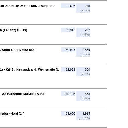
t-Straße (B 246) - südl. Jeserig, Ri.
2.696
245
(9,1%)
 (Lausitz) (L 119)
5.943
267
(4,5%)
K Bonn-Ost (A 59/A 562)
50.927
1.579
(3,1%)
1) - KrftSt. Neustadt a. d. Weinstraße (L
12.979
350
(2,7%)
- AS Karlsruhe-Durlach (B 10)
19.105
688
(3,6%)
ersdorf-Nord (24)
29.660
3.915
(13,2%)