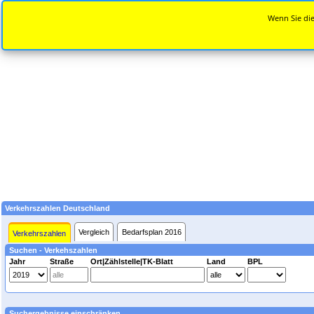
Wenn Sie die
Verkehrszahlen Deutschland
Vergleich
Bedarfsplan 2016
Verkehrszahlen
Suchen - Verkehszahlen
Jahr
Straße
Ort|Zählstelle|TK-Blatt
Land
BPL
Suchergebnisse einschränken