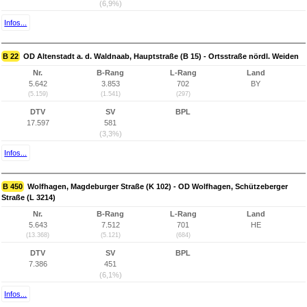
(6,9%)
Infos...
B 22
OD Altenstadt a. d. Waldnaab, Hauptstraße (B 15) - Ortsstraße nördl. Weiden
Nr.
B-Rang
L-Rang
Land
5.642
3.853
702
BY
(5.159)
(1.541)
(297)
DTV
SV
BPL
17.597
581
(3,3%)
Infos...
B 450
Wolfhagen, Magdeburger Straße (K 102) - OD Wolfhagen, Schützeberger
Straße (L 3214)
Nr.
B-Rang
L-Rang
Land
5.643
7.512
701
HE
(13.368)
(5.121)
(684)
DTV
SV
BPL
7.386
451
(6,1%)
Infos...