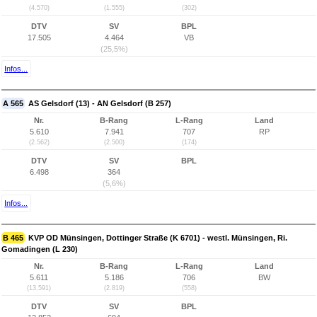
(4.570)
(1.555)
(302)
DTV
SV
BPL
17.505
4.464
VB
(25,5%)
Infos...
A 565
AS Gelsdorf (13) - AN Gelsdorf (B 257)
Nr.
B-Rang
L-Rang
Land
5.610
7.941
707
RP
(2.562)
(2.500)
(174)
DTV
SV
BPL
6.498
364
(5,6%)
Infos...
B 465
KVP OD Münsingen, Dottinger Straße (K 6701) - westl. Münsingen, Ri.
Gomadingen (L 230)
Nr.
B-Rang
L-Rang
Land
5.611
5.186
706
BW
(13.591)
(2.819)
(558)
DTV
SV
BPL