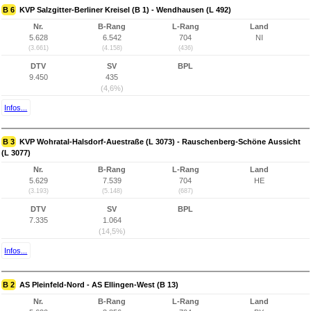
B 6
KVP Salzgitter-Berliner Kreisel (B 1) - Wendhausen (L 492)
Nr.
B-Rang
L-Rang
Land
5.628
6.542
704
NI
(3.661)
(4.158)
(436)
DTV
SV
BPL
9.450
435
(4,6%)
Infos...
B 3
KVP Wohratal-Halsdorf-Auestraße (L 3073) - Rauschenberg-Schöne Aussicht
(L 3077)
Nr.
B-Rang
L-Rang
Land
5.629
7.539
704
HE
(3.193)
(5.148)
(687)
DTV
SV
BPL
7.335
1.064
(14,5%)
Infos...
B 2
AS Pleinfeld-Nord - AS Ellingen-West (B 13)
Nr.
B-Rang
L-Rang
Land