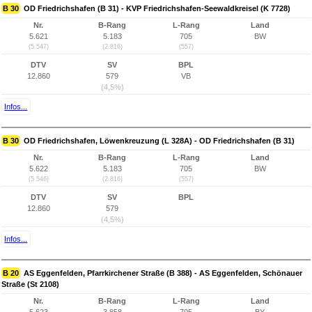
B 30
OD Friedrichshafen (B 31) - KVP Friedrichshafen-Seewaldkreisel (K 7728)
Nr.
B-Rang
L-Rang
Land
5.621
5.183
705
BW
(5.547)
(2.816)
(557)
DTV
SV
BPL
12.860
579
VB
(4,5%)
Infos...
B 30
OD Friedrichshafen, Löwenkreuzung (L 328A) - OD Friedrichshafen (B 31)
Nr.
B-Rang
L-Rang
Land
5.622
5.183
705
BW
(5.546)
(2.816)
(557)
DTV
SV
BPL
12.860
579
(4,5%)
Infos...
B 20
AS Eggenfelden, Pfarrkirchener Straße (B 388) - AS Eggenfelden, Schönauer
Straße (St 2108)
Nr.
B-Rang
L-Rang
Land