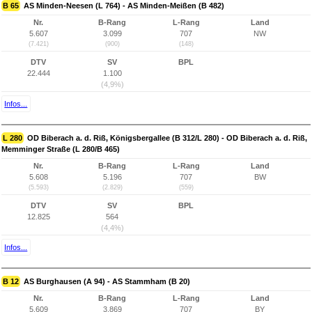
B 65
AS Minden-Neesen (L 764) - AS Minden-Meißen (B 482)
Nr.
B-Rang
L-Rang
Land
5.607
3.099
707
NW
(7.421)
(900)
(148)
DTV
SV
BPL
22.444
1.100
(4,9%)
Infos...
L 280
OD Biberach a. d. Riß, Königsbergallee (B 312/L 280) - OD Biberach a. d. Riß,
Memminger Straße (L 280/B 465)
Nr.
B-Rang
L-Rang
Land
5.608
5.196
707
BW
(5.593)
(2.829)
(559)
DTV
SV
BPL
12.825
564
(4,4%)
Infos...
B 12
AS Burghausen (A 94) - AS Stammham (B 20)
Nr.
B-Rang
L-Rang
Land
5.609
3.869
707
BY