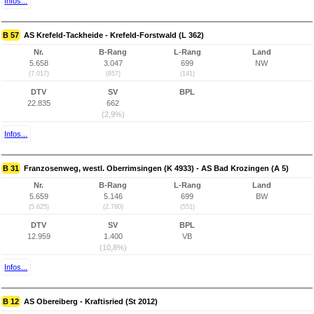
Infos...
B 57
AS Krefeld-Tackheide - Krefeld-Forstwald (L 362)
Nr.
B-Rang
L-Rang
Land
5.658
3.047
699
NW
(7.017)
(857)
(141)
DTV
SV
BPL
22.835
662
(2,9%)
Infos...
B 31
Franzosenweg, westl. Oberrimsingen (K 4933) - AS Bad Krozingen (A 5)
Nr.
B-Rang
L-Rang
Land
5.659
5.146
699
BW
(5.625)
(2.780)
(551)
DTV
SV
BPL
12.959
1.400
VB
(10,8%)
Infos...
B 12
AS Obereiberg - Kraftisried (St 2012)