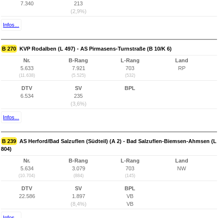
7.340
213
(2,9%)
Infos...
B 270
KVP Rodalben (L 497) - AS Pirmasens-Turnstraße (B 10/K 6)
Nr.
B-Rang
L-Rang
Land
5.633
7.921
703
RP
(11.638)
(5.525)
(532)
DTV
SV
BPL
6.534
235
(3,6%)
Infos...
B 239
AS Herford/Bad Salzuflen (Südteil) (A 2) - Bad Salzuflen-Biemsen-Ahmsen (L
804)
Nr.
B-Rang
L-Rang
Land
5.634
3.079
703
NW
(10.704)
(884)
(145)
DTV
SV
BPL
22.586
1.897
VB
(8,4%)
VB
Infos...