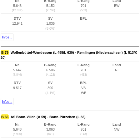
Nr.
B-Rang
L-Rang
Land
5.646
5.152
701
BW
(12.012)
(2.786)
(553)
DTV
SV
BPL
12.941
1.035
(8,0%)
Infos...
B 79
Wolfenbüttel-Wendessen (L 495/L 630) - Remlingen (Niedersachsen) (L 513/K
20)
Nr.
B-Rang
L-Rang
Land
5.647
6.506
701
NI
(7.849)
(4.122)
(433)
DTV
SV
BPL
9.517
390
VB
(4,1%)
WB
Infos...
B 56
AS Bonn-Vilich (A 59) - Bonn-Pützchen (L 83)
Nr.
B-Rang
L-Rang
Land
5.648
3.063
701
NW
(6.990)
(871)
(143)