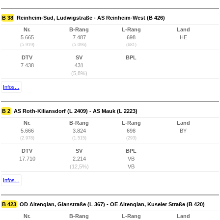
B 38
Reinheim-Süd, Ludwigstraße - AS Reinheim-West (B 426)
Nr.
B-Rang
L-Rang
Land
5.665
7.487
698
HE
(5.919)
(5.096)
(681)
DTV
SV
BPL
7.438
431
(5,8%)
Infos...
B 2
AS Roth-Kiliansdorf (L 2409) - AS Mauk (L 2223)
Nr.
B-Rang
L-Rang
Land
5.666
3.824
698
BY
(2.978)
(1.515)
(293)
DTV
SV
BPL
17.710
2.214
VB
(12,5%)
VB
Infos...
B 423
OD Altenglan, Glanstraße (L 367) - OE Altenglan, Kuseler Straße (B 420)
Nr.
B-Rang
L-Rang
Land