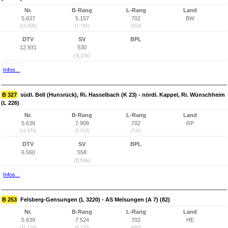
Nr.
B-Rang
L-Rang
Land
5.637
5.157
702
BW
(13.600)
(2.791)
(554)
DTV
SV
BPL
12.931
530
(4,1%)
Infos...
B 327
südl. Bell (Hunsrück), Ri. Hasselbach (K 23) - nördl. Kappel, Ri. Wünschheim
(L 226)
Nr.
B-Rang
L-Rang
Land
5.638
7.908
702
RP
(12.670)
(5.512)
(531)
DTV
SV
BPL
6.560
558
(8,5%)
Infos...
B 253
Felsberg-Gensungen (L 3220) - AS Melsungen (A 7) (82)
Nr.
B-Rang
L-Rang
Land
5.639
7.524
702
HE
(11.174)
(5.133)
(685)