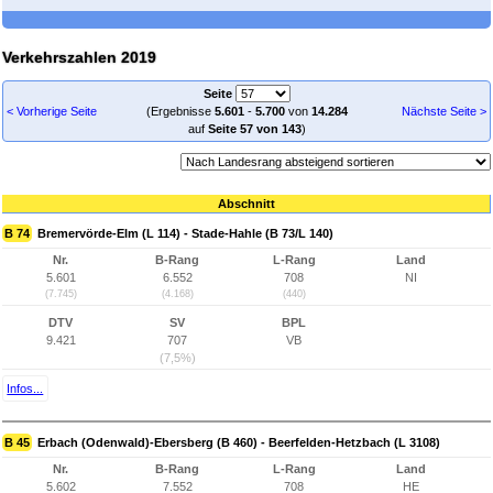
Verkehrszahlen 2019
Seite
< Vorherige Seite
(Ergebnisse
5.601
-
5.700
von
14.284
Nächste Seite >
auf
Seite 57 von 143
)
Abschnitt
B 74
Bremervörde-Elm (L 114) - Stade-Hahle (B 73/L 140)
Nr.
B-Rang
L-Rang
Land
5.601
6.552
708
NI
(7.745)
(4.168)
(440)
DTV
SV
BPL
9.421
707
VB
(7,5%)
Infos...
B 45
Erbach (Odenwald)-Ebersberg (B 460) - Beerfelden-Hetzbach (L 3108)
Nr.
B-Rang
L-Rang
Land
5.602
7.552
708
HE