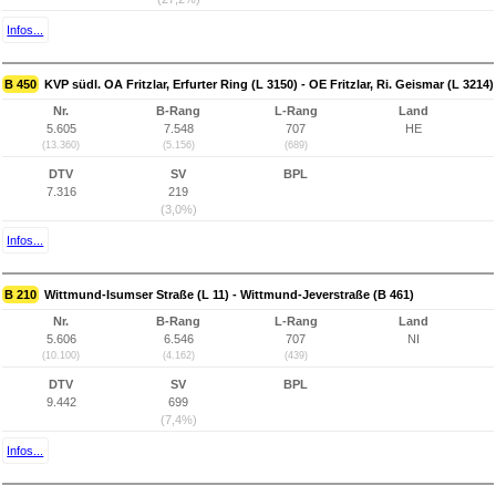
Infos...
B 450
KVP südl. OA Fritzlar, Erfurter Ring (L 3150) - OE Fritzlar, Ri. Geismar (L 3214)
Nr.
B-Rang
L-Rang
Land
5.605
7.548
707
HE
(13.360)
(5.156)
(689)
DTV
SV
BPL
7.316
219
(3,0%)
Infos...
B 210
Wittmund-Isumser Straße (L 11) - Wittmund-Jeverstraße (B 461)
Nr.
B-Rang
L-Rang
Land
5.606
6.546
707
NI
(10.100)
(4.162)
(439)
DTV
SV
BPL
9.442
699
(7,4%)
Infos...