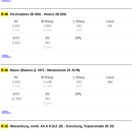
B 48
Hochstätten (B 420) - Alsenz (B 420)
Nr.
B-Rang
L-Rang
Land
5.651
7.887
700
RP
(6.360)
(5.491)
(529)
DTV
SV
BPL
6.601
462
(7,0%)
Infos...
B 45
Mauer (Baden) (L 547) - Meckesheim (K 4178)
Nr.
B-Rang
L-Rang
Land
5.652
5.148
700
BW
(6.282)
(2.782)
(552)
DTV
SV
BPL
12.953
453
(3,5%)
Infos...
B 16
Wasserburg, nördl. AS A 8 (GZ 18) - Günzburg, Tulpenstraße (B 10)