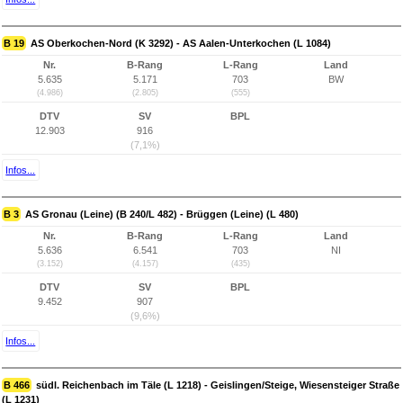
B 19
AS Oberkochen-Nord (K 3292) - AS Aalen-Unterkochen (L 1084)
Nr.
B-Rang
L-Rang
Land
5.635
5.171
703
BW
(4.986)
(2.805)
(555)
DTV
SV
BPL
12.903
916
(7,1%)
Infos...
B 3
AS Gronau (Leine) (B 240/L 482) - Brüggen (Leine) (L 480)
Nr.
B-Rang
L-Rang
Land
5.636
6.541
703
NI
(3.152)
(4.157)
(435)
DTV
SV
BPL
9.452
907
(9,6%)
Infos...
B 466
südl. Reichenbach im Täle (L 1218) - Geislingen/Steige, Wiesensteiger Straße
(L 1231)