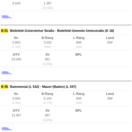
9.534
1.287
(13,5%)
Infos...
B 61
Bielefeld-Gütersloher Straße - Bielefeld-Ummeln-Umlostraße (K 18)
Nr.
B-Rang
L-Rang
Land
5.663
3.032
698
NW
(7.192)
(846)
(140)
DTV
SV
BPL
23.045
991
(4,3%)
Infos...
B 45
Bammental (L 532) - Mauer (Baden) (L 547)
Nr.
B-Rang
L-Rang
Land
5.664
5.144
698
BW
(6.281)
(2.778)
(550)
DTV
SV
BPL
12.967
467
(3,6%)
Infos...