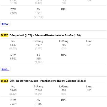
(1.704)
(2.493)
(51)
DTV
SV
BPL
7.333
1.591
(21,7%)
Infos...
B 257
Dümpelfeld (L 73) - Adenau-Blankenheimer Straße (L 10)
Nr.
B-Rang
L-Rang
Land
5.617
7.927
705
RP
(11.311)
(5.531)
(534)
DTV
SV
BPL
6.521
365
(5,6%)
Infos...
B 252
Vöhl-Ederbringhausen - Frankenberg (Eder)-Geismar (B 253)
Nr.
B-Rang
L-Rang
Land
5.618
7.540
705
HE
(11.126)
(5.149)
(688)
DTV
SV
BPL
7.334
1.115