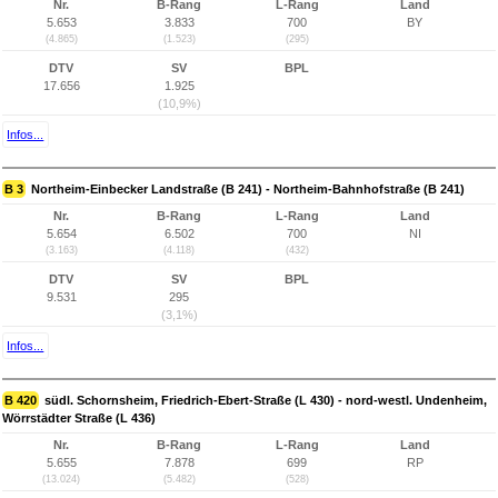
Nr.
B-Rang
L-Rang
Land
5.653
3.833
700
BY
(4.865)
(1.523)
(295)
DTV
SV
BPL
17.656
1.925
(10,9%)
Infos...
B 3
Northeim-Einbecker Landstraße (B 241) - Northeim-Bahnhofstraße (B 241)
Nr.
B-Rang
L-Rang
Land
5.654
6.502
700
NI
(3.163)
(4.118)
(432)
DTV
SV
BPL
9.531
295
(3,1%)
Infos...
B 420
südl. Schornsheim, Friedrich-Ebert-Straße (L 430) - nord-westl. Undenheim,
Wörrstädter Straße (L 436)
Nr.
B-Rang
L-Rang
Land
5.655
7.878
699
RP
(13.024)
(5.482)
(528)