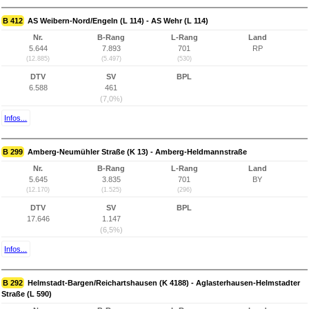
B 412
AS Weibern-Nord/Engeln (L 114) - AS Wehr (L 114)
Nr.
B-Rang
L-Rang
Land
5.644
7.893
701
RP
(12.885)
(5.497)
(530)
DTV
SV
BPL
6.588
461
(7,0%)
Infos...
B 299
Amberg-Neumühler Straße (K 13) - Amberg-Heldmannstraße
Nr.
B-Rang
L-Rang
Land
5.645
3.835
701
BY
(12.170)
(1.525)
(296)
DTV
SV
BPL
17.646
1.147
(6,5%)
Infos...
B 292
Helmstadt-Bargen/Reichartshausen (K 4188) - Aglasterhausen-Helmstadter
Straße (L 590)