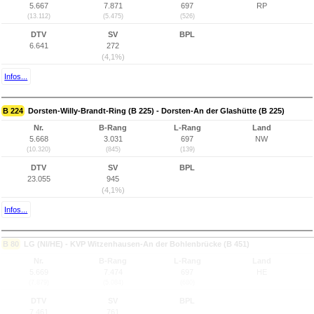
5.667
7.871
697
RP
(13.112)
(5.475)
(526)
DTV
SV
BPL
6.641
272
(4,1%)
Infos...
B 224
Dorsten-Willy-Brandt-Ring (B 225) - Dorsten-An der Glashütte (B 225)
Nr.
B-Rang
L-Rang
Land
5.668
3.031
697
NW
(10.320)
(845)
(139)
DTV
SV
BPL
23.055
945
(4,1%)
Infos...
B 80
LG (NI/HE) - KVP Witzenhausen-An der Bohlenbrücke (B 451)
Nr.
B-Rang
L-Rang
Land
5.669
7.474
697
HE
(7.879)
(5.084)
(680)
DTV
SV
BPL
7.461
761