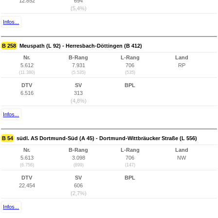
12.852
694
(5,4%)
Infos...
B 258
Meuspath (L 92) - Herresbach-Döttingen (B 412)
Nr.
B-Rang
L-Rang
Land
5.612
7.931
706
RP
(11.380)
(5.535)
(535)
DTV
SV
BPL
6.516
313
(4,8%)
Infos...
B 54
südl. AS Dortmund-Süd (A 45) - Dortmund-Wittbräucker Straße (L 556)
Nr.
B-Rang
L-Rang
Land
5.613
3.098
706
NW
(6.756)
(899)
(147)
DTV
SV
BPL
22.454
606
(2,7%)
Infos...