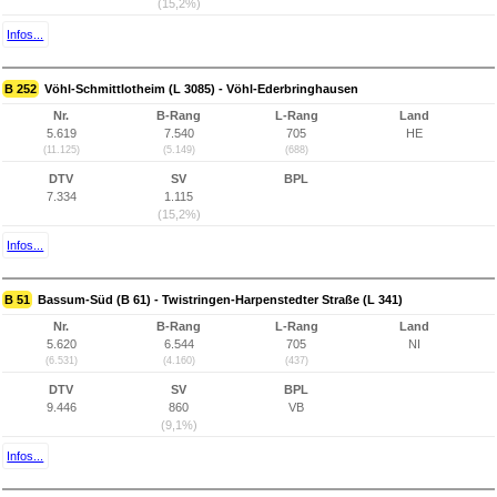
(15,2%)
Infos...
B 252
Vöhl-Schmittlotheim (L 3085) - Vöhl-Ederbringhausen
Nr.
B-Rang
L-Rang
Land
5.619
7.540
705
HE
(11.125)
(5.149)
(688)
DTV
SV
BPL
7.334
1.115
(15,2%)
Infos...
B 51
Bassum-Süd (B 61) - Twistringen-Harpenstedter Straße (L 341)
Nr.
B-Rang
L-Rang
Land
5.620
6.544
705
NI
(6.531)
(4.160)
(437)
DTV
SV
BPL
9.446
860
VB
(9,1%)
Infos...