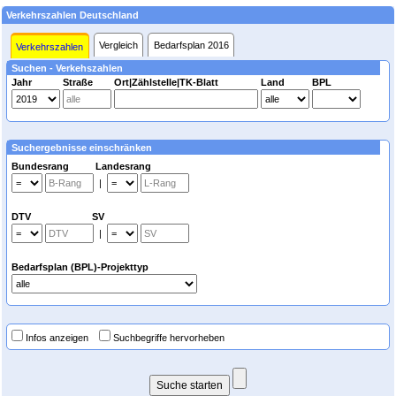
Verkehrszahlen Deutschland
Vergleich
Bedarfsplan 2016
Verkehrszahlen
Suchen - Verkehszahlen
Jahr
Straße
Ort|Zählstelle|TK-Blatt
Land
BPL
Suchergebnisse einschränken
Bundesrang Landesrang
|
DTV SV
|
Bedarfsplan (BPL)-Projekttyp
Infos anzeigen
Suchbegriffe hervorheben