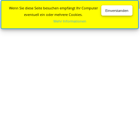
Diese Seite wird nicht mehr aktualisiert.
Zur neuen Seite
Wenn Sie diese Seite besuchen empfängt Ihr Computer
Einverstanden
eventuell ein oder mehrere Cookies.
Mehr Informationen