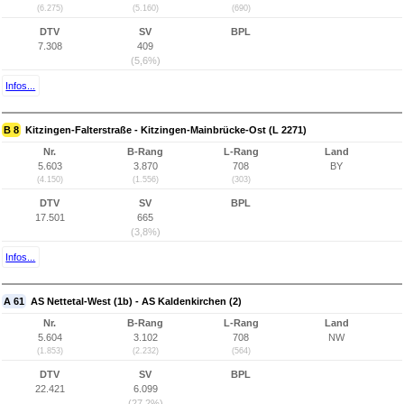
(6.275)
(5.160)
(690)
DTV
SV
BPL
7.308
409
(5,6%)
Infos...
B 8
Kitzingen-Falterstraße - Kitzingen-Mainbrücke-Ost (L 2271)
Nr.
B-Rang
L-Rang
Land
5.603
3.870
708
BY
(4.150)
(1.556)
(303)
DTV
SV
BPL
17.501
665
(3,8%)
Infos...
A 61
AS Nettetal-West (1b) - AS Kaldenkirchen (2)
Nr.
B-Rang
L-Rang
Land
5.604
3.102
708
NW
(1.853)
(2.232)
(564)
DTV
SV
BPL
22.421
6.099
(27,2%)