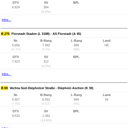
DTV
SV
BPL
6.624
364
(5,5%)
Infos...
B 275
Florstadt-Staden (L 3188) - AS Florstadt (A 45)
Nr.
B-Rang
L-Rang
Land
5.656
7.492
699
HE
(11.727)
(5.101)
(682)
DTV
SV
BPL
7.423
312
(4,2%)
Infos...
B 69
Vechta-Süd-Diepholzer Straße - Diepholz-Aschen (K 30)
Nr.
B-Rang
L-Rang
Land
5.657
6.501
699
NI
(7.552)
(4.117)
(431)
DTV
SV
BPL
9.533
1.392
(14,6%)