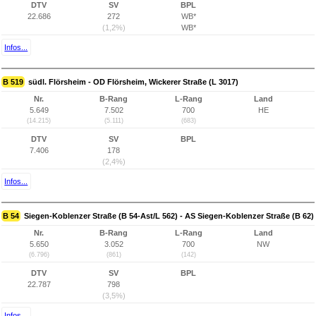
DTV
SV
BPL
22.686
272
WB*
(1,2%)
WB*
Infos...
B 519
südl. Flörsheim - OD Flörsheim, Wickerer Straße (L 3017)
Nr.
B-Rang
L-Rang
Land
5.649
7.502
700
HE
(14.215)
(5.111)
(683)
DTV
SV
BPL
7.406
178
(2,4%)
Infos...
B 54
Siegen-Koblenzer Straße (B 54-Ast/L 562) - AS Siegen-Koblenzer Straße (B 62)
Nr.
B-Rang
L-Rang
Land
5.650
3.052
700
NW
(6.796)
(861)
(142)
DTV
SV
BPL
22.787
798
(3,5%)
Infos...