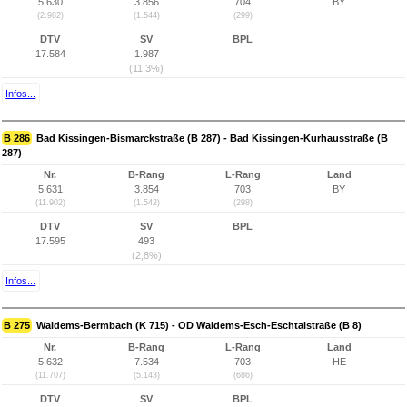
5.630
3.856
704
BY
(2.982)
(1.544)
(299)
DTV
SV
BPL
17.584
1.987
(11,3%)
Infos...
B 286
Bad Kissingen-Bismarckstraße (B 287) - Bad Kissingen-Kurhausstraße (B
287)
Nr.
B-Rang
L-Rang
Land
5.631
3.854
703
BY
(11.902)
(1.542)
(298)
DTV
SV
BPL
17.595
493
(2,8%)
Infos...
B 275
Waldems-Bermbach (K 715) - OD Waldems-Esch-Eschtalstraße (B 8)
Nr.
B-Rang
L-Rang
Land
5.632
7.534
703
HE
(11.707)
(5.143)
(686)
DTV
SV
BPL