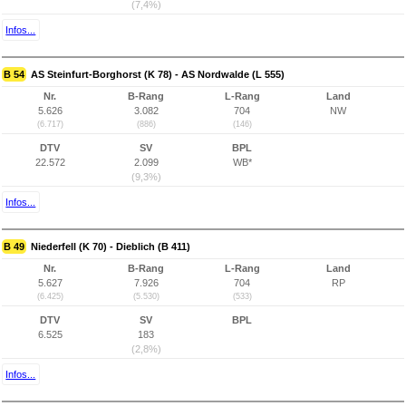
(7,4%)
Infos...
B 54
AS Steinfurt-Borghorst (K 78) - AS Nordwalde (L 555)
Nr.
B-Rang
L-Rang
Land
5.626
3.082
704
NW
(6.717)
(886)
(146)
DTV
SV
BPL
22.572
2.099
WB*
(9,3%)
Infos...
B 49
Niederfell (K 70) - Dieblich (B 411)
Nr.
B-Rang
L-Rang
Land
5.627
7.926
704
RP
(6.425)
(5.530)
(533)
DTV
SV
BPL
6.525
183
(2,8%)
Infos...