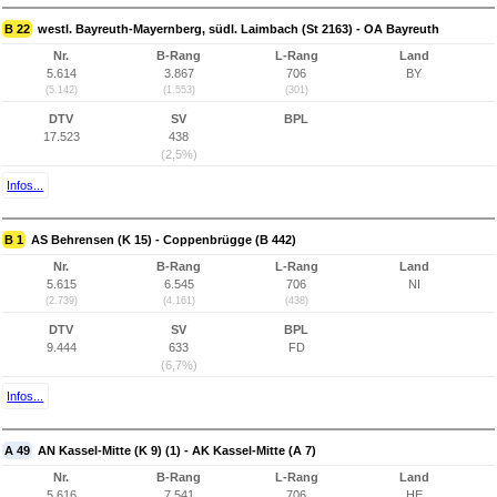
B 22
westl. Bayreuth-Mayernberg, südl. Laimbach (St 2163) - OA Bayreuth
Nr.
B-Rang
L-Rang
Land
5.614
3.867
706
BY
(5.142)
(1.553)
(301)
DTV
SV
BPL
17.523
438
(2,5%)
Infos...
B 1
AS Behrensen (K 15) - Coppenbrügge (B 442)
Nr.
B-Rang
L-Rang
Land
5.615
6.545
706
NI
(2.739)
(4.161)
(438)
DTV
SV
BPL
9.444
633
FD
(6,7%)
Infos...
A 49
AN Kassel-Mitte (K 9) (1) - AK Kassel-Mitte (A 7)
Nr.
B-Rang
L-Rang
Land
5.616
7.541
706
HE