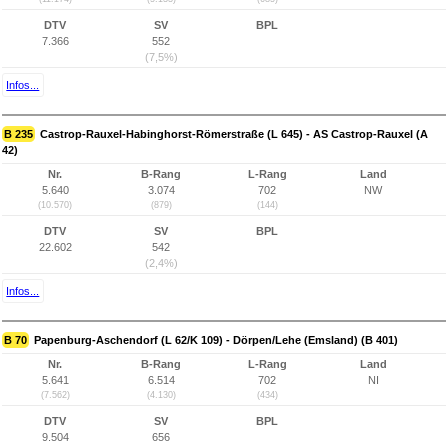
DTV
SV
BPL
7.366
552
(7,5%)
Infos...
B 235
Castrop-Rauxel-Habinghorst-Römerstraße (L 645) - AS Castrop-Rauxel (A
42)
Nr.
B-Rang
L-Rang
Land
5.640
3.074
702
NW
(10.570)
(879)
(144)
DTV
SV
BPL
22.602
542
(2,4%)
Infos...
B 70
Papenburg-Aschendorf (L 62/K 109) - Dörpen/Lehe (Emsland) (B 401)
Nr.
B-Rang
L-Rang
Land
5.641
6.514
702
NI
(7.562)
(4.130)
(434)
DTV
SV
BPL
9.504
656