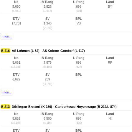
Nr.
B-Rang
L-Rang
Land
5.660
3.826
699
BY
(4.551)
(1.517)
(294)
DTV
SV
BPL
17.701
1.345
VB
(7,6%)
Infos...
B 416
AS Lehmen (L 82) - AS Kobern-Gondorf (L 117)
Nr.
B-Rang
L-Rang
Land
5.661
7.876
698
RP
(12.931)
(5.480)
(527)
DTV
SV
BPL
6.629
239
(3,6%)
Infos...
B 213
Dötlingen-Brettorf (K 236) - Ganderkesee-Hoyerswege (B 212/L 874)
Nr.
B-Rang
L-Rang
Land
5.662
6.500
698
NI
(10.168)
(4.116)
(430)
DTV
SV
BPL