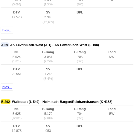
5.623
3.858
705
BY
(5.086)
(1.546)
(300)
DTV
SV
BPL
17.578
2.918
(16,6%)
Infos...
A 59
AK Leverkusen-West (A 1) - AN Leverkusen-West (L 108)
Nr.
B-Rang
L-Rang
Land
5.624
3.087
705
NW
(1.811)
(2.229)
(563)
DTV
SV
BPL
22.551
1.218
(5,4%)
Infos...
B 292
Waibstadt (L 549) - Helmstadt-Bargen/Reichartshausen (K 4188)
Nr.
B-Rang
L-Rang
Land
5.625
5.179
704
BW
(12.011)
(2.813)
(556)
DTV
SV
BPL
12.875
953