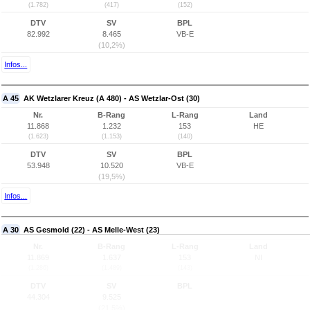
(1.782)
(417)
(152)
DTV
SV
BPL
82.992
8.465
VB-E
(10,2%)
Infos...
A 45
AK Wetzlarer Kreuz (A 480) - AS Wetzlar-Ost (30)
Nr.
B-Rang
L-Rang
Land
11.868
1.232
153
HE
(1.623)
(1.153)
(140)
DTV
SV
BPL
53.948
10.520
VB-E
(19,5%)
Infos...
A 30
AS Gesmold (22) - AS Melle-West (23)
Nr.
B-Rang
L-Rang
Land
11.869
1.637
153
NI
(1.286)
(1.489)
(143)
DTV
SV
BPL
44.304
9.525
(21,5%)