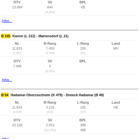
DTV
SV
BPL
13.994
644
VB
(4,6%)
Infos...
B 105
Karnin (L 212) - Martensdorf (L 21)
Nr.
B-Rang
L-Rang
Land
11.833
7.455
155
MV
(8.867)
(5.065)
(90)
DTV
SV
BPL
7.498
0
(0,0%)
Infos...
B 54
Hadamar-Oberzeuzheim (K 479) - Dreieck Hadamar (B 49)
Nr.
B-Rang
L-Rang
Land
11.834
3.135
155
HE
(6.820)
(928)
(151)
DTV
SV
BPL
22.168
2.261
WB
(10,2%)
WB
Infos...