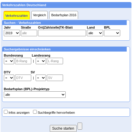
Verkehrszahlen Deutschland
Vergleich
Bedarfsplan 2016
Verkehrszahlen
Suchen - Verkehszahlen
Jahr
Straße
Ort|Zählstelle|TK-Blatt
Land
BPL
Suchergebnisse einschränken
Bundesrang Landesrang
|
DTV SV
|
Bedarfsplan (BPL)-Projekttyp
Infos anzeigen
Suchbegriffe hervorheben