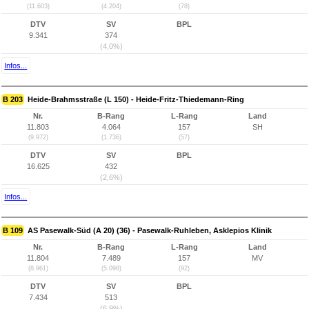
(11.603)
(4.204)
(78)
DTV
SV
BPL
9.341
374
(4,0%)
Infos...
B 203
Heide-Brahmsstraße (L 150) - Heide-Fritz-Thiedemann-Ring
Nr.
B-Rang
L-Rang
Land
11.803
4.064
157
SH
(9.972)
(1.736)
(57)
DTV
SV
BPL
16.625
432
(2,6%)
Infos...
B 109
AS Pasewalk-Süd (A 20) (36) - Pasewalk-Ruhleben, Asklepios Klinik
Nr.
B-Rang
L-Rang
Land
11.804
7.489
157
MV
(8.961)
(5.098)
(92)
DTV
SV
BPL
7.434
513
(6,9%)