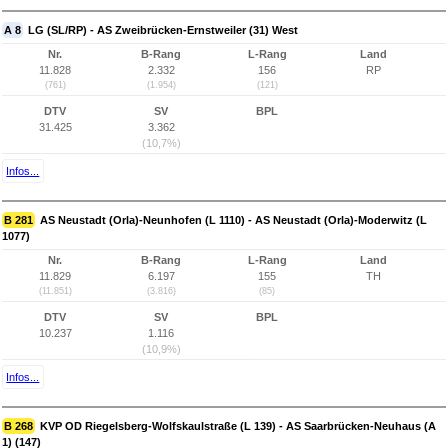
A 8
LG (SL/RP) - AS Zweibrücken-Ernstweiler (31) West
Nr.
B-Rang
L-Rang
Land
11.828
2.332
156
RP
(761)
(1.954)
(121)
DTV
SV
BPL
31.425
3.362
(10,7%)
Infos...
B 281
AS Neustadt (Orla)-Neunhofen (L 1110) - AS Neustadt (Orla)-Moderwitz (L
1077)
Nr.
B-Rang
L-Rang
Land
11.829
6.197
155
TH
(11.851)
(3.816)
(85)
DTV
SV
BPL
10.237
1.116
(10,9%)
Infos...
B 268
KVP OD Riegelsberg-Wolfskaulstraße (L 139) - AS Saarbrücken-Neuhaus (A
1) (147)