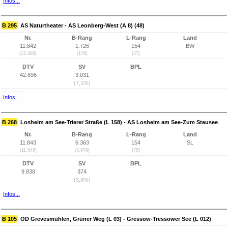
Infos...
B 295
AS Naturtheater - AS Leonberg-West (A 8) (48)
Nr.
B-Rang
L-Rang
Land
11.842
1.726
154
BW
(12.088)
(176)
(37)
DTV
SV
BPL
42.696
3.031
(7,1%)
Infos...
B 268
Losheim am See-Trierer Straße (L 158) - AS Losheim am See-Zum Stausee
Nr.
B-Rang
L-Rang
Land
11.843
6.363
154
SL
(11.548)
(3.979)
(75)
DTV
SV
BPL
9.838
374
(3,8%)
Infos...
B 105
OD Grevesmühlen, Grüner Weg (L 03) - Gressow-Tressower See (L 012)