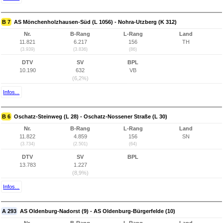
B 7
AS Mönchenholzhausen-Süd (L 1056) - Nohra-Utzberg (K 312)
Nr.
B-Rang
L-Rang
Land
11.821
6.217
156
TH
(3.939)
(3.836)
(86)
DTV
SV
BPL
10.190
632
VB
(6,2%)
Infos...
B 6
Oschatz-Steinweg (L 28) - Oschatz-Nossener Straße (L 30)
Nr.
B-Rang
L-Rang
Land
11.822
4.859
156
SN
(3.734)
(2.501)
(64)
DTV
SV
BPL
13.783
1.227
(8,9%)
Infos...
A 293
AS Oldenburg-Nadorst (9) - AS Oldenburg-Bürgerfelde (10)