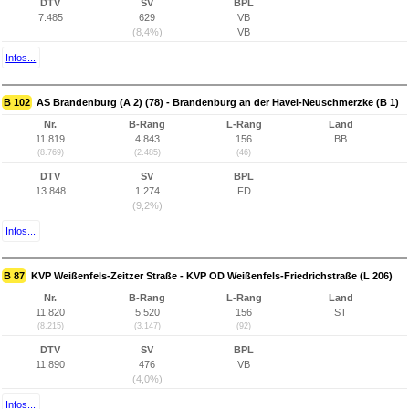
DTV
SV
BPL
7.485
629
VB
(8,4%)
VB
Infos...
B 102
AS Brandenburg (A 2) (78) - Brandenburg an der Havel-Neuschmerzke (B 1)
Nr.
B-Rang
L-Rang
Land
11.819
4.843
156
BB
(8.769)
(2.485)
(46)
DTV
SV
BPL
13.848
1.274
FD
(9,2%)
Infos...
B 87
KVP Weißenfels-Zeitzer Straße - KVP OD Weißenfels-Friedrichstraße (L 206)
Nr.
B-Rang
L-Rang
Land
11.820
5.520
156
ST
(8.215)
(3.147)
(92)
DTV
SV
BPL
11.890
476
VB
(4,0%)
Infos...