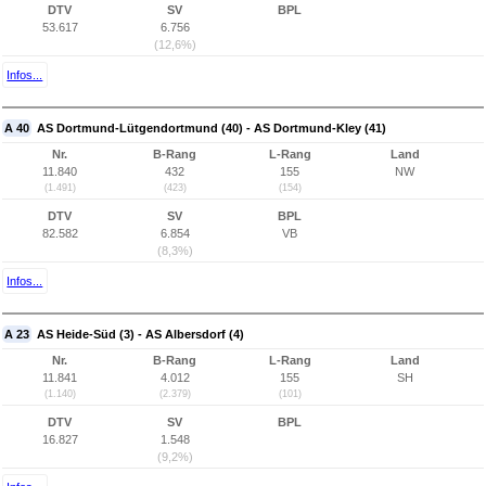
DTV
SV
BPL
53.617
6.756
(12,6%)
Infos...
A 40
AS Dortmund-Lütgendortmund (40) - AS Dortmund-Kley (41)
Nr.
B-Rang
L-Rang
Land
11.840
432
155
NW
(1.491)
(423)
(154)
DTV
SV
BPL
82.582
6.854
VB
(8,3%)
Infos...
A 23
AS Heide-Süd (3) - AS Albersdorf (4)
Nr.
B-Rang
L-Rang
Land
11.841
4.012
155
SH
(1.140)
(2.379)
(101)
DTV
SV
BPL
16.827
1.548
(9,2%)