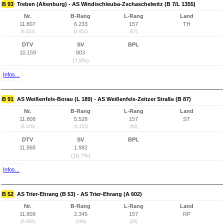
B 93
Treben (Altenburg) - AS Windischleuba-Zschaschelwitz (B 7/L 1355)
Nr.
B-Rang
L-Rang
Land
11.807
6.233
157
TH
(8.423)
(3.851)
(87)
DTV
SV
BPL
10.159
803
(7,9%)
Infos...
B 91
AS Weißenfels-Borau (L 189) - AS Weißenfels-Zeitzer Straße (B 87)
Nr.
B-Rang
L-Rang
Land
11.808
5.528
157
ST
(8.376)
(3.155)
(93)
DTV
SV
BPL
11.868
1.982
(16,7%)
Infos...
B 52
AS Trier-Ehrang (B 53) - AS Trier-Ehrang (A 602)
Nr.
B-Rang
L-Rang
Land
11.809
2.345
157
RP
(6.665)
(399)
(36)