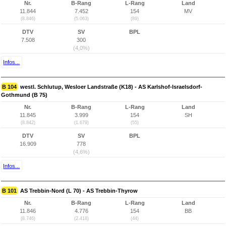
Nr.
B-Rang
L-Rang
Land
11.844
7.452
154
MV
(8.846)
(5.063)
(89)
DTV
SV
BPL
7.508
300
(4,0%)
Infos...
B 104
westl. Schlutup, Wesloer Landstraße (K18) - AS Karlshof-Israelsdorf-
Gothmund (B 75)
Nr.
B-Rang
L-Rang
Land
11.845
3.999
154
SH
(8.842)
(1.679)
(55)
DTV
SV
BPL
16.909
778
(4,6%)
Infos...
B 101
AS Trebbin-Nord (L 70) - AS Trebbin-Thyrow
Nr.
B-Rang
L-Rang
Land
11.846
4.776
154
BB
(8.746)
(2.418)
(44)