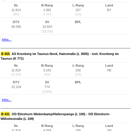
Nr.
B-Rang
L-Rang
Land
11.814
1.081
157
BY
(891)
(1.017)
(151)
DTV
SV
BPL
58.306
10.553
(18,1%)
Infos...
B 455
AS Kronberg im Taunus-Nord, Hainstraße (L 3005) - östl. Kronberg im
Taunus (K 771)
Nr.
B-Rang
L-Rang
Land
11.815
3.141
156
HE
(13.425)
(933)
(152)
DTV
SV
BPL
22.104
774
(3,5%)
Infos...
B 431
OD Elmshorn-Wedenkamp/Hafenspange (L 100) - OD Elmshorn-
Wilhelmstraße (L 109)
Nr.
B-Rang
L-Rang
Land
11.816
4.054
156
SH