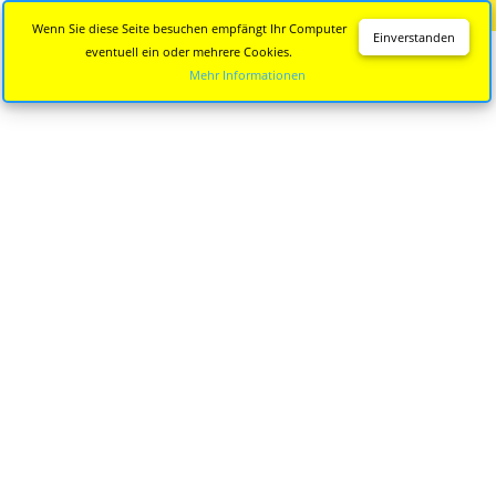
Diese Seite wird nicht mehr aktualisiert.
Zur neuen Seite
Wenn Sie diese Seite besuchen empfängt Ihr Computer
Einverstanden
eventuell ein oder mehrere Cookies.
Mehr Informationen