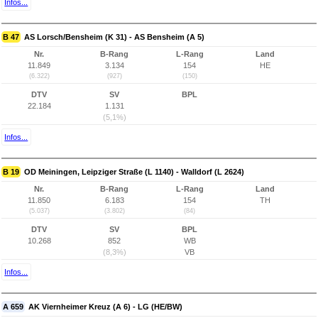
Infos...
B 47
AS Lorsch/Bensheim (K 31) - AS Bensheim (A 5)
Nr.
B-Rang
L-Rang
Land
11.849
3.134
154
HE
(6.322)
(927)
(150)
DTV
SV
BPL
22.184
1.131
(5,1%)
Infos...
B 19
OD Meiningen, Leipziger Straße (L 1140) - Walldorf (L 2624)
Nr.
B-Rang
L-Rang
Land
11.850
6.183
154
TH
(5.037)
(3.802)
(84)
DTV
SV
BPL
10.268
852
WB
(8,3%)
VB
Infos...
A 659
AK Viernheimer Kreuz (A 6) - LG (HE/BW)