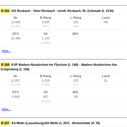
B 455
OD Rosbach - Ober-Rosbach - nördl. Rosbach, Ri. Ockstadt (L 3134)
Nr.
B-Rang
L-Rang
Land
11.856
3.095
153
HE
(13.430)
(897)
(149)
DTV
SV
BPL
22.486
1.102
(4,9%)
Infos...
B 268
KVP Wadern-Nunkirchen-Im Flürchen (L 148) - Wadern-Nunkirchen-Am
Golgenberg (L 156)
Nr.
B-Rang
L-Rang
Land
11.857
6.318
153
SL
(11.552)
(3.935)
(74)
DTV
SV
BPL
9.940
457
VB
(4,6%)
Infos...
B 207
AS Mölln (Lauenburg)/Alt Mölln (L 257) - Breitenfelde (K 76)