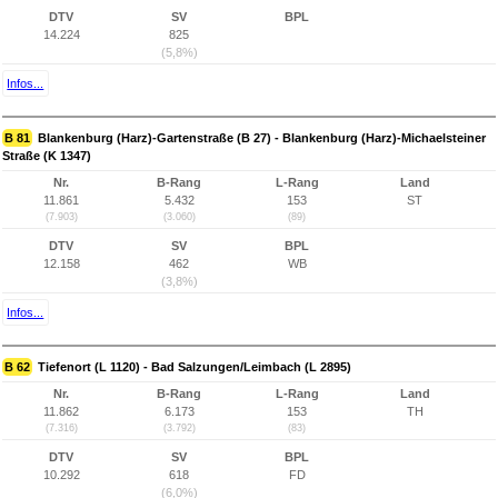
DTV
SV
BPL
14.224
825
(5,8%)
Infos...
B 81
Blankenburg (Harz)-Gartenstraße (B 27) - Blankenburg (Harz)-Michaelsteiner
Straße (K 1347)
Nr.
B-Rang
L-Rang
Land
11.861
5.432
153
ST
(7.903)
(3.060)
(89)
DTV
SV
BPL
12.158
462
WB
(3,8%)
Infos...
B 62
Tiefenort (L 1120) - Bad Salzungen/Leimbach (L 2895)
Nr.
B-Rang
L-Rang
Land
11.862
6.173
153
TH
(7.316)
(3.792)
(83)
DTV
SV
BPL
10.292
618
FD
(6,0%)