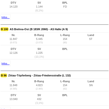
DTV
SV
BPL
14.120
1.144
FD
(8,1%)
Infos...
B 100
AS Brehna-Ost (B 183/K 2060) - AS Halle (A 9)
Nr.
B-Rang
L-Rang
Land
11.847
5.445
154
ST
(8.673)
(3.073)
(90)
DTV
SV
BPL
12.126
1.225
(10,1%)
Infos...
B 96
Zittau-Töpferberg - Zittau-Friedensstraße (L 132)
Nr.
B-Rang
L-Rang
Land
11.848
4.823
154
SN
(8.595)
(2.465)
(62)
DTV
SV
BPL
13.940
432
(3,1%)