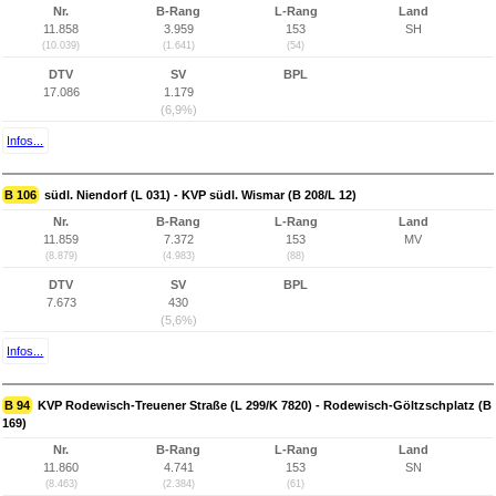
Nr.
B-Rang
L-Rang
Land
11.858
3.959
153
SH
(10.039)
(1.641)
(54)
DTV
SV
BPL
17.086
1.179
(6,9%)
Infos...
B 106
südl. Niendorf (L 031) - KVP südl. Wismar (B 208/L 12)
Nr.
B-Rang
L-Rang
Land
11.859
7.372
153
MV
(8.879)
(4.983)
(88)
DTV
SV
BPL
7.673
430
(5,6%)
Infos...
B 94
KVP Rodewisch-Treuener Straße (L 299/K 7820) - Rodewisch-Göltzschplatz (B
169)
Nr.
B-Rang
L-Rang
Land
11.860
4.741
153
SN
(8.463)
(2.384)
(61)