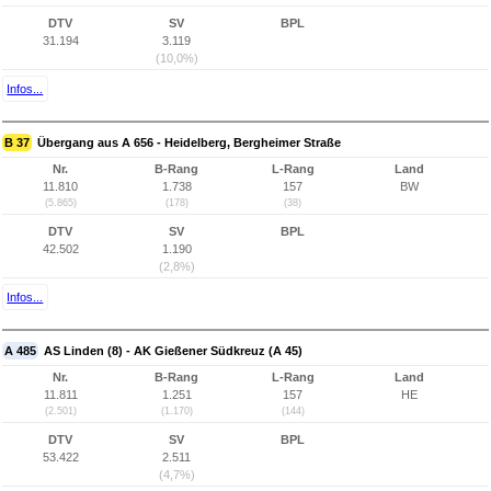
DTV
SV
BPL
31.194
3.119
(10,0%)
Infos...
B 37
Übergang aus A 656 - Heidelberg, Bergheimer Straße
Nr.
B-Rang
L-Rang
Land
11.810
1.738
157
BW
(5.865)
(178)
(38)
DTV
SV
BPL
42.502
1.190
(2,8%)
Infos...
A 485
AS Linden (8) - AK Gießener Südkreuz (A 45)
Nr.
B-Rang
L-Rang
Land
11.811
1.251
157
HE
(2.501)
(1.170)
(144)
DTV
SV
BPL
53.422
2.511
(4,7%)