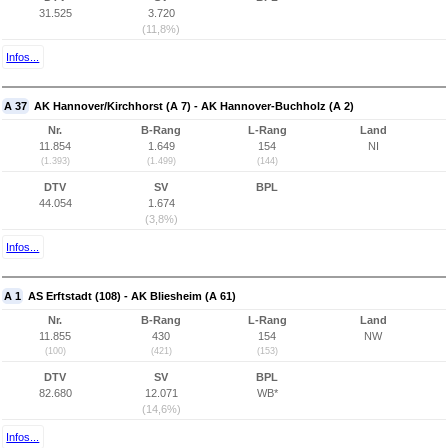
31.525
3.720
(11,8%)
Infos...
A 37
AK Hannover/Kirchhorst (A 7) - AK Hannover-Buchholz (A 2)
Nr.
B-Rang
L-Rang
Land
11.854
1.649
154
NI
(1.393)
(1.499)
(144)
DTV
SV
BPL
44.054
1.674
(3,8%)
Infos...
A 1
AS Erftstadt (108) - AK Bliesheim (A 61)
Nr.
B-Rang
L-Rang
Land
11.855
430
154
NW
(100)
(421)
(153)
DTV
SV
BPL
82.680
12.071
WB*
(14,6%)
Infos...