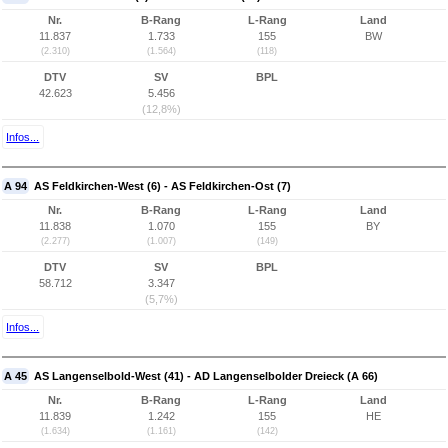
Nr.
B-Rang
L-Rang
Land
11.837
1.733
155
BW
(2.310)
(1.564)
(118)
DTV
SV
BPL
42.623
5.456
(12,8%)
Infos...
A 94
AS Feldkirchen-West (6) - AS Feldkirchen-Ost (7)
Nr.
B-Rang
L-Rang
Land
11.838
1.070
155
BY
(2.277)
(1.007)
(149)
DTV
SV
BPL
58.712
3.347
(5,7%)
Infos...
A 45
AS Langenselbold-West (41) - AD Langenselbolder Dreieck (A 66)
Nr.
B-Rang
L-Rang
Land
11.839
1.242
155
HE
(1.634)
(1.161)
(142)