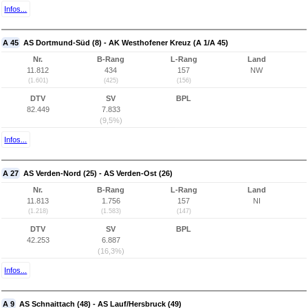
Infos...
A 45
AS Dortmund-Süd (8) - AK Westhofener Kreuz (A 1/A 45)
Nr.
B-Rang
L-Rang
Land
11.812
434
157
NW
(1.601)
(425)
(156)
DTV
SV
BPL
82.449
7.833
(9,5%)
Infos...
A 27
AS Verden-Nord (25) - AS Verden-Ost (26)
Nr.
B-Rang
L-Rang
Land
11.813
1.756
157
NI
(1.218)
(1.583)
(147)
DTV
SV
BPL
42.253
6.887
(16,3%)
Infos...
A 9
AS Schnaittach (48) - AS Lauf/Hersbruck (49)