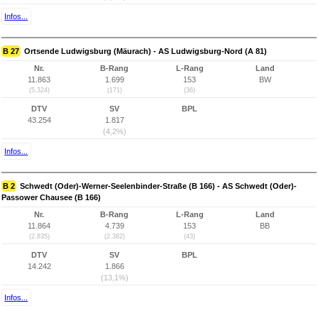
Infos...
B 27
Ortsende Ludwigsburg (Mäurach) - AS Ludwigsburg-Nord (A 81)
Nr.
B-Rang
L-Rang
Land
11.863
1.699
153
BW
(5.324)
(171)
(36)
DTV
SV
BPL
43.254
1.817
(4,2%)
Infos...
B 2
Schwedt (Oder)-Werner-Seelenbinder-Straße (B 166) - AS Schwedt (Oder)-
Passower Chausee (B 166)
Nr.
B-Rang
L-Rang
Land
11.864
4.739
153
BB
(2.835)
(2.382)
(43)
DTV
SV
BPL
14.242
1.866
(13,1%)
Infos...