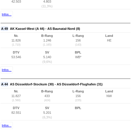
42.503
4.803
(11,3%)
Infos...
A 49
AK Kassel-West (A 44) - AS Baunatal-Nord (8)
Nr.
B-Rang
L-Rang
Land
11.826
1.246
156
HE
(1.710)
(1.165)
(143)
DTV
SV
BPL
53.546
5.140
WB*
(9,6%)
Infos...
A 44
AS Düsseldorf-Stockum (30) - AS Düsseldorf-Flughafen (31)
Nr.
B-Rang
L-Rang
Land
11.827
433
156
NW
(1.560)
(424)
(155)
DTV
SV
BPL
82.551
5.201
(6,3%)
Infos...