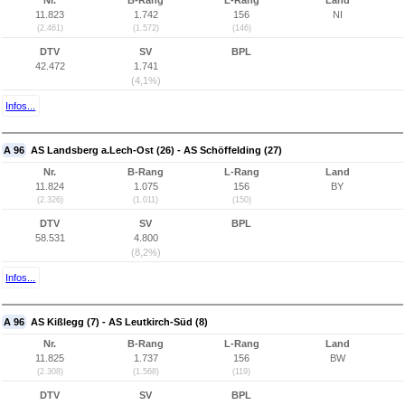
Nr.
B-Rang
L-Rang
Land
11.823
1.742
156
NI
(2.461)
(1.572)
(146)
DTV
SV
BPL
42.472
1.741
(4,1%)
Infos...
A 96
AS Landsberg a.Lech-Ost (26) - AS Schöffelding (27)
Nr.
B-Rang
L-Rang
Land
11.824
1.075
156
BY
(2.326)
(1.011)
(150)
DTV
SV
BPL
58.531
4.800
(8,2%)
Infos...
A 96
AS Kißlegg (7) - AS Leutkirch-Süd (8)
Nr.
B-Rang
L-Rang
Land
11.825
1.737
156
BW
(2.308)
(1.568)
(119)
DTV
SV
BPL