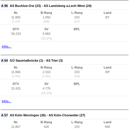
A 96
AS Buchloe-Ost (23) - AS Landsberg a.Lech-West (24)
Nr.
B-Rang
L-Rang
Land
11.865
1.050
153
BY
(2.323)
(988)
(147)
DTV
SV
BPL
59.233
5.983
(10,1%)
Infos...
A 64
GÜ Sauertalbrücke (1) - AS Trier (3)
Nr.
B-Rang
L-Rang
Land
11.866
2.310
153
RP
(1.950)
(1.942)
(119)
DTV
SV
BPL
31.631
4.776
(15,1%)
Infos...
A 57
AS Köln-Worringen (26) - AS Köln-Chorweiler (27)
Nr.
B-Rang
L-Rang
Land
11.867
426
153
NW