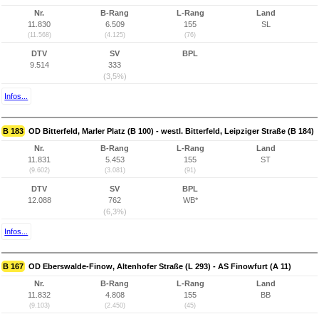
Nr.
B-Rang
L-Rang
Land
11.830
6.509
155
SL
(11.568)
(4.125)
(76)
DTV
SV
BPL
9.514
333
(3,5%)
Infos...
B 183
OD Bitterfeld, Marler Platz (B 100) - westl. Bitterfeld, Leipziger Straße (B 184)
Nr.
B-Rang
L-Rang
Land
11.831
5.453
155
ST
(9.602)
(3.081)
(91)
DTV
SV
BPL
12.088
762
WB*
(6,3%)
Infos...
B 167
OD Eberswalde-Finow, Altenhofer Straße (L 293) - AS Finowfurt (A 11)
Nr.
B-Rang
L-Rang
Land
11.832
4.808
155
BB
(9.103)
(2.450)
(45)