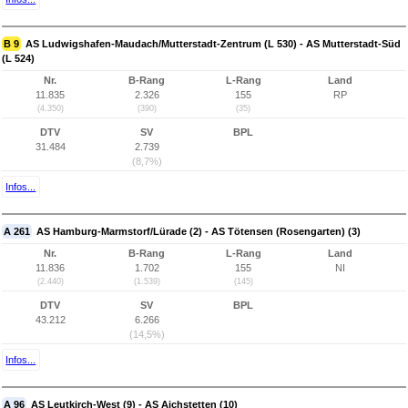
B 9
AS Ludwigshafen-Maudach/Mutterstadt-Zentrum (L 530) - AS Mutterstadt-Süd
(L 524)
Nr.
B-Rang
L-Rang
Land
11.835
2.326
155
RP
(4.350)
(390)
(35)
DTV
SV
BPL
31.484
2.739
(8,7%)
Infos...
A 261
AS Hamburg-Marmstorf/Lürade (2) - AS Tötensen (Rosengarten) (3)
Nr.
B-Rang
L-Rang
Land
11.836
1.702
155
NI
(2.440)
(1.539)
(145)
DTV
SV
BPL
43.212
6.266
(14,5%)
Infos...
A 96
AS Leutkirch-West (9) - AS Aichstetten (10)