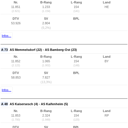
Nr.
B-Rang
L-Rang
Land
11.851
1.233
154
HE
(2.621)
(1.154)
(141)
DTV
SV
BPL
53.926
2.804
(5,2%)
Infos...
A 73
AS Memmelsdorf (22) - AS Bamberg-Ost (23)
Nr.
B-Rang
L-Rang
Land
11.852
1.065
154
BY
(2.122)
(1.002)
(148)
DTV
SV
BPL
58.853
7.827
(13,3%)
Infos...
A 48
AS Kaisersesch (4) - AS Kaifenheim (5)
Nr.
B-Rang
L-Rang
Land
11.853
2.324
154
RP
(1.700)
(1.949)
(120)
DTV
SV
BPL