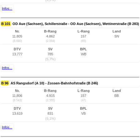
Infos...
B 101
OD Aue (Sachsen), Schillerstraße - OD Aue (Sachsen), Wettinerstraße (B 283)
Nr.
B-Rang
L-Rang
Land
11.805
4.862
157
SN
(8.680)
(2.504)
(65)
DTV
SV
BPL
13.777
785
WB
(5,7%)
Infos...
B 96
AS Rangsdorf (A 10) - Zossen-Bahnhofstraße (B 246)
Nr.
B-Rang
L-Rang
Land
11.806
4.915
157
BB
(8.543)
(2.555)
(47)
DTV
SV
BPL
13.619
831
VB
(6,1%)
Infos...