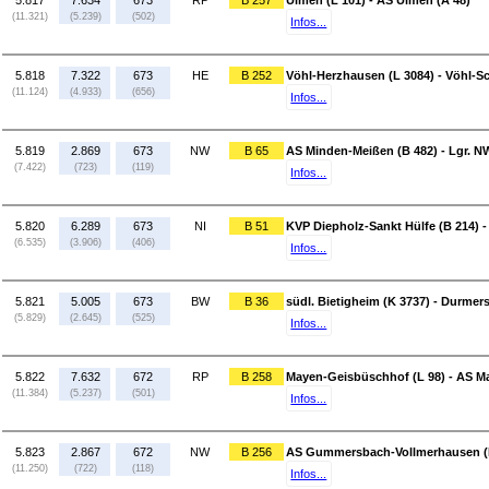
5.817
7.634
673
RP
B 257
Ulmen (L 101) - AS Ulmen (A 48)
(11.321)
(5.239)
(502)
Infos...
5.818
7.322
673
HE
B 252
Vöhl-Herzhausen (L 3084) - Vöhl-Sc
(11.124)
(4.933)
(656)
Infos...
5.819
2.869
673
NW
B 65
AS Minden-Meißen (B 482) - Lgr. N
(7.422)
(723)
(119)
Infos...
5.820
6.289
673
NI
B 51
KVP Diepholz-Sankt Hülfe (B 214) -
(6.535)
(3.906)
(406)
Infos...
5.821
5.005
673
BW
B 36
südl. Bietigheim (K 3737) - Durmer
(5.829)
(2.645)
(525)
Infos...
5.822
7.632
672
RP
B 258
Mayen-Geisbüschhof (L 98) - AS M
(11.384)
(5.237)
(501)
Infos...
5.823
2.867
672
NW
B 256
AS Gummersbach-Vollmerhausen (L
(11.250)
(722)
(118)
Infos...