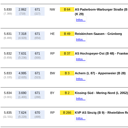
5.830
2.862
671
NW
B 64
AS Paderborn-Warburger Straße (B 
(7.369)
(719)
(117)
(K 29)
Infos...
5.831
7.318
671
HE
B 49
Reiskirchen-Saasen - Grünberg
(6.466)
(4.929)
(654)
Infos...
5.832
7.631
671
RP
B 37
AS Hochspeyer-Ost (B 48) - Franken
(5.858)
(5.236)
(500)
Infos...
5.833
4.995
671
BW
B 3
Achern (L 87) - Appenweier (B 28)
(3.335)
(2.635)
(523)
Infos...
5.834
3.690
671
BY
B 2
Kissing-Süd - Mering-Nord (L 2052)
(3.001)
(1.400)
(268)
Infos...
5.835
7.624
670
RP
B 266
KVP AS Sinzig (B 9) - Rheinfähre 
(11.531)
(5.229)
(499)
Infos...