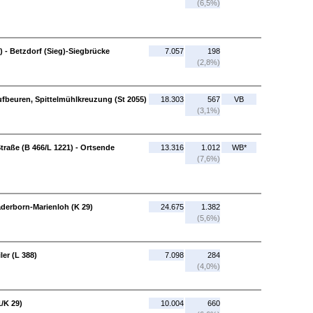
(6,5%)
 - Betzdorf (Sieg)-Siegbrücke
7.057
198
(2,8%)
fbeuren, Spittelmühlkreuzung (St 2055)
18.303
567
VB
(3,1%)
traße (B 466/L 1221) - Ortsende
13.316
1.012
WB*
(7,6%)
derborn-Marienloh (K 29)
24.675
1.382
(5,6%)
ler (L 388)
7.098
284
(4,0%)
1/K 29)
10.004
660