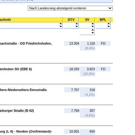
schnitt
DTV
SV
BPL
bachstraße - OD Friedrichshafen,
13.304
1.118
FD
(8,4%)
enlinden SO (EBE 6)
18.293
3.823
FD
(20,9%)
lters-Niederselters-Emsstraße
7.757
318
(4,1%)
rburger Straße (B 62)
7.769
357
(4,6%)
rg (L 6) - Norden (Ostfriesland)-
10.001
650