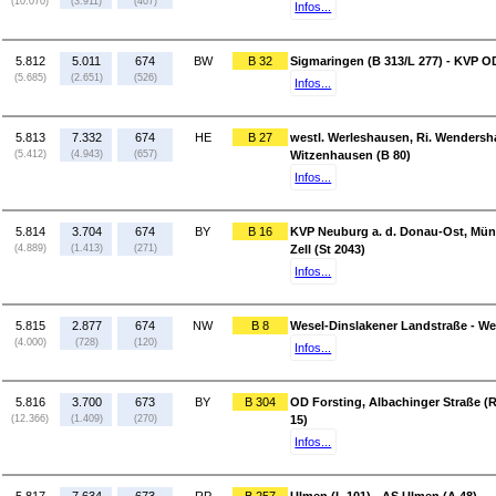
(10.070)
(3.911)
(407)
Infos...
5.812
5.011
674
BW
B 32
Sigmaringen (B 313/L 277) - KVP 
(5.685)
(2.651)
(526)
Infos...
5.813
7.332
674
HE
B 27
westl. Werleshausen, Ri. Wendershau
(5.412)
(4.943)
(657)
Witzenhausen (B 80)
Infos...
5.814
3.704
674
BY
B 16
KVP Neuburg a. d. Donau-Ost, Münc
(4.889)
(1.413)
(271)
Zell (St 2043)
Infos...
5.815
2.877
674
NW
B 8
Wesel-Dinslakener Landstraße - We
(4.000)
(728)
(120)
Infos...
5.816
3.700
673
BY
B 304
OD Forsting, Albachinger Straße (
(12.366)
(1.409)
(270)
15)
Infos...