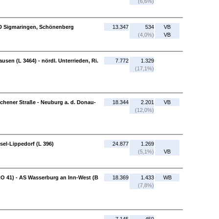
(6,6%)
OD Sigmaringen, Schönenberg
13.347
534
VB
(4,0%)
VB
sen (L 3464) - nördl. Unterrieden, Ri.
7.772
1.329
(17,1%)
hener Straße - Neuburg a. d. Donau-
18.344
2.201
VB
(12,0%)
sel-Lippedorf (L 396)
24.877
1.269
(5,1%)
VB
RO 41) - AS Wasserburg an Inn-West (B
18.369
1.433
WB
(7,8%)