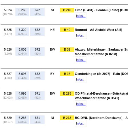
5.824
6.269
672
NI
B 240
Eime (L 481) - Gronau (Leine) (B 3/
(10.740)
(3.886)
(405)
Infos...
5.825
7.320
672
HE
B 49
Romrod - AS Alsfeld-West (A 5)
(6.472)
(4.931)
(655)
Infos...
5.826
5.003
672
BW
B 32
Abzwg. Mieterkingen, Saulgauer St
(5.697)
(2.643)
(524)
Moosheimer Straße (K 8258)
Infos...
5.827
3.696
672
BY
B 16
Genderkingen (St 2027) - Rain (DO
(4.883)
(1.406)
(269)
Infos...
5.828
4.995
671
BW
B 293
OD Pfinztal-Berghausen-Brückstraß
(12.028)
(2.635)
(523)
Wöschbacher Straße (K 3541)
Infos...
5.829
6.266
671
NI
B 213
BG D/NL (Nordhorn/Denekamp) - AS
(10.137)
(3.884)
(404)
Infos...