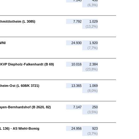
7.145
450
(6,3%)
hmittlotheim (L 3085)
7.792
1.029
(13,2%)
W/NI
24.930
1.920
(7,7%)
 KVP Diepholz-Falkenhardt (B 69)
10.016
2.384
(23,8%)
sheim-Ost (L 608/K 3721)
13.365
1.069
(8,0%)
ayen-Bernhardshof (B 262/L 82)
7.147
250
(3,5%)
 136) - AS Wiehl-Bomig
24.956
923
(3,7%)