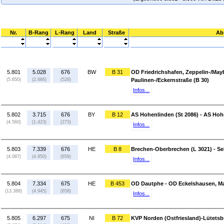
Nr.
B-Rang
L-Rang
Land
Straße
Ab
5.801
5.028
676
BW
B 31
OD Friedrichshafen, Zeppelin-/May
(5.650)
(2.666)
(528)
Paulinen-/Eckernstraße (B 30)
Infos...
5.802
3.715
676
BY
B 12
AS Hohenlinden (St 2086) - AS Hoh
(4.560)
(1.423)
(273)
Infos...
5.803
7.339
676
HE
B 8
Brechen-Oberbrechen (L 3021) - Se
(4.087)
(4.950)
(659)
Infos...
5.804
7.334
675
HE
B 453
OD Dautphe - OD Eckelshausen, Ma
(13.388)
(4.945)
(658)
Infos...
5.805
6.297
675
NI
B 72
KVP Norden (Ostfriesland)-Lütetsbu