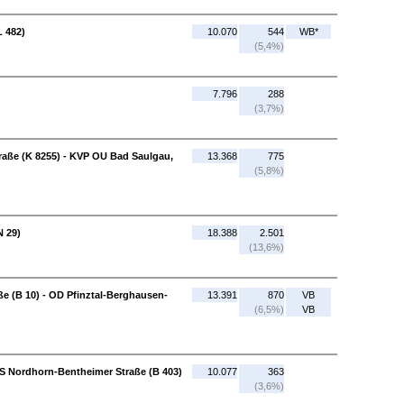
L 482)
10.070
544
WB*
(5,4%)
7.796
288
(3,7%)
raße (K 8255) - KVP OU Bad Saulgau,
13.368
775
(5,8%)
N 29)
18.388
2.501
(13,6%)
e (B 10) - OD Pfinztal-Berghausen-
13.391
870
VB
(6,5%)
VB
 Nordhorn-Bentheimer Straße (B 403)
10.077
363
(3,6%)