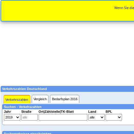
Wenn Sie die
Verkehrszahlen Deutschland
Vergleich
Bedarfsplan 2016
Verkehrszahlen
Suchen - Verkehszahlen
Jahr
Straße
Ort|Zählstelle|TK-Blatt
Land
BPL
Suchergebnisse einschränken