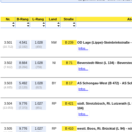
Nr.
B-Rang
L-Rang
Land
Straße
Ab
3.501
4.541
1.028
NW
B 239
OD Lage (Lippe)-Steinbrinkstraße -
(10.712)
(2.192)
(450)
Infos...
3.502
8.664
1.028
NI
B 71
Beverstedt-West (L 134) - Beverste
(7.612)
(6.264)
(759)
Infos...
3.503
5.492
1.028
BY
B 17
AS Schongau-West (B 472) - AS Sch
(4.935)
(3.120)
(615)
Infos...
3.504
9.776
1.027
RP
B 421
südl. Strotzbüsch, Ri. Lutzerath (L
(13.053)
(7.373)
(851)
104)
Infos...
3.505
9.776
1.027
RP
B 410
westl. Boos, Ri. Brücktal (L 94) - n