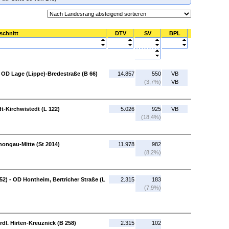
schnitt
DTV
SV
BPL
 OD Lage (Lippe)-Bredestraße (B 66)
14.857
550
VB
(3,7%)
VB
dt-Kirchwistedt (L 122)
5.026
925
VB
(18,4%)
ongau-Mitte (St 2014)
11.978
982
(8,2%)
 52) - OD Hontheim, Bertricher Straße (L
2.315
183
(7,9%)
ördl. Hirten-Kreuznick (B 258)
2.315
102