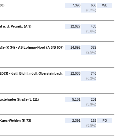
36)
7.396
606
WB
(8,2%)
f a. d. Pegnitz (A 9)
12.027
433
(3,6%)
ße (K 34) - AS Lohmar-Nord (A 3/B 507)
14.892
372
(2,5%)
2063) - östl. Bichl, nödl. Obersteinbach,
12.033
746
(6,2%)
uxtehuder Straße (L 111)
5.161
201
(3,9%)
-Kues-Wehlen (K 73)
2.391
132
FD
(5,5%)