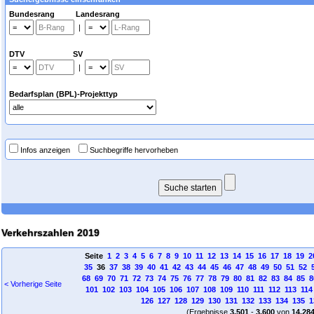
Bundesrang Landesrang
|
DTV SV
|
Bedarfsplan (BPL)-Projekttyp
Infos anzeigen
Suchbegriffe hervorheben
Verkehrszahlen 2019
Seite
1
2
3
4
5
6
7
8
9
10
11
12
13
14
15
16
17
18
19
2
35
36
37
38
39
40
41
42
43
44
45
46
47
48
49
50
51
52
68
69
70
71
72
73
74
75
76
77
78
79
80
81
82
83
84
85
8
< Vorherige Seite
101
102
103
104
105
106
107
108
109
110
111
112
113
114
126
127
128
129
130
131
132
133
134
135
1
(Ergebnisse
3.501
-
3.600
von
14.28