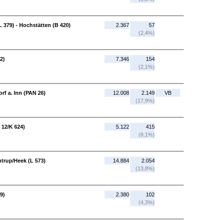
 379) - Hochstätten (B 420)
2.367
57
(2,4%)
2)
7.346
154
(2,1%)
rf a. Inn (PAN 26)
12.008
2.149
VB
(17,9%)
 12/K 624)
5.122
415
(8,1%)
trup/Heek (L 573)
14.884
2.054
(13,8%)
9)
2.380
102
(4,3%)