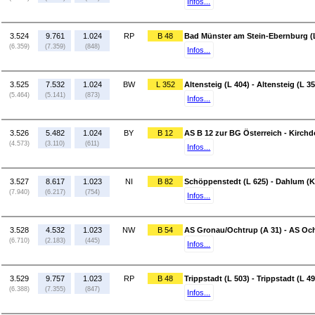
Infos...
3.524
9.761
1.024
RP
B 48
Bad Münster am Stein-Ebernburg (L
(6.359)
(7.359)
(848)
Infos...
3.525
7.532
1.024
BW
L 352
Altensteig (L 404) - Altensteig (L 35
(5.464)
(5.141)
(873)
Infos...
3.526
5.482
1.024
BY
B 12
AS B 12 zur BG Österreich - Kirchdo
(4.573)
(3.110)
(611)
Infos...
3.527
8.617
1.023
NI
B 82
Schöppenstedt (L 625) - Dahlum (K
(7.940)
(6.217)
(754)
Infos...
3.528
4.532
1.023
NW
B 54
AS Gronau/Ochtrup (A 31) - AS Och
(6.710)
(2.183)
(445)
Infos...
3.529
9.757
1.023
RP
B 48
Trippstadt (L 503) - Trippstadt (L 49
(6.388)
(7.355)
(847)
Infos...