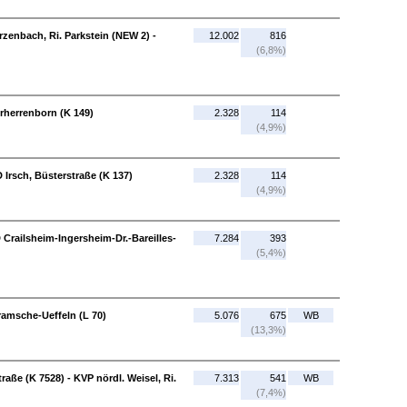
rzenbach, Ri. Parkstein (NEW 2) -
12.002
816
(6,8%)
erherrenborn (K 149)
2.328
114
(4,9%)
 Irsch, Büsterstraße (K 137)
2.328
114
(4,9%)
 Crailsheim-Ingersheim-Dr.-Bareilles-
7.284
393
(5,4%)
ramsche-Ueffeln (L 70)
5.076
675
WB
(13,3%)
aße (K 7528) - KVP nördl. Weisel, Ri.
7.313
541
WB
(7,4%)