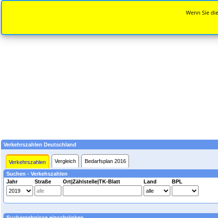
Wenn Sie die
Verkehrszahlen Deutschland
Vergleich
Bedarfsplan 2016
Verkehrszahlen
Suchen - Verkehszahlen
Jahr
Straße
Ort|Zählstelle|TK-Blatt
Land
BPL
Suchergebnisse einschränken