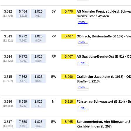
3.512
5.484
1.026
BY
B 470
AS Manteler Forst, süd-östl. Schwa
(13.704)
(3.112)
(613)
Grenze Stadt Weiden
Infos...
3.513
9.772
1.026
RP
B 407
OD Irsch, Büsterstraße (K 137) - Vi
(12.821)
(7.369)
(850)
Infos...
3.514
9.772
1.026
RP
B 407
AS Saarburg-Beurig-Ost (B 51) - OD
(12.820)
(7.369)
(850)
Infos...
3.515
7.562
1.026
BW
B 290
Crailsheim-Jagstheim (L 1068) - OD
(11.972)
(5.170)
(875)
Straße (L 2218)
Infos...
3.516
8.639
1.026
NI
B 218
Fürstenau-Schwagstorf (B 214) - B
(10.253)
(6.239)
(757)
Infos...
3.517
7.550
1.025
BW
B 465
Schemmerhofen, Alte Biberacher Str
(13.581)
(5.158)
(874)
Kirchbierlingen (L 257)