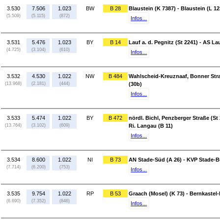
3.530
7.506
1.023
BW
B 28
Blaustein (K 7387) - Blaustein (L 12
(5.509)
(5.115)
(872)
Infos...
3.531
5.476
1.023
BY
B 14
Lauf a. d. Pegnitz (St 2241) - AS Lau
(4.725)
(3.104)
(610)
Infos...
3.532
4.530
1.022
NW
B 484
Wahlscheid-Kreuznaaf, Bonner Stra
(13.968)
(2.181)
(444)
(30b)
Infos...
3.533
5.474
1.022
BY
B 472
nördl. Bichl, Penzberger Straße (St 
(13.764)
(3.102)
(609)
Ri. Langau (B 11)
Infos...
3.534
8.600
1.022
NI
B 73
AN Stade-Süd (A 26) - KVP Stade-B
(7.714)
(6.200)
(753)
Infos...
3.535
9.754
1.022
RP
B 53
Graach (Mosel) (K 73) - Bernkastel
(6.690)
(7.352)
(846)
Infos...