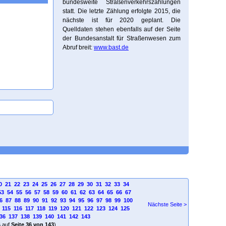
bundesweite Straßenverkehrszählungen
statt. Die letzte Zählung erfolgte 2015, die
nächste ist für 2020 geplant. Die
Quelldaten stehen ebenfalls auf der Seite
der Bundesanstalt für Straßenwesen zum
Abruf breit:
www.bast.de
0
21
22
23
24
25
26
27
28
29
30
31
32
33
34
53
54
55
56
57
58
59
60
61
62
63
64
65
66
67
6
87
88
89
90
91
92
93
94
95
96
97
98
99
100
Nächste Seite >
115
116
117
118
119
120
121
122
123
124
125
36
137
138
139
140
141
142
143
4
auf
Seite 36 von 143
)