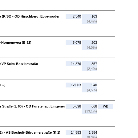
e (K 30) - OD Hirschberg, Eppenroder
2.340
103
(4,4%)
ar-Nonnenweg (B 82)
5.078
203
(4,0%)
 KVP Selm-Botzlarstraße
14.876
357
(2,4%)
052)
12.003
540
(4,5%)
r Straße (L 60) - OD Fürstenau, Lingener
5.098
668
WB
(13,1%)
2) - AS Bocholt-Bürgemerstraße (K 1)
14.883
1.384
(9,3%)