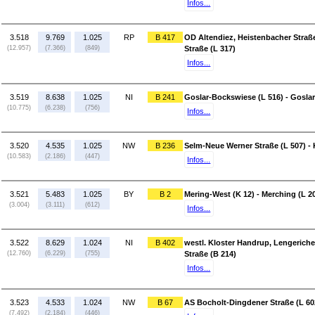
Infos...
3.518
9.769
1.025
RP
B 417
OD Altendiez, Heistenbacher Straß
(12.957)
(7.366)
(849)
Straße (L 317)
Infos...
3.519
8.638
1.025
NI
B 241
Goslar-Bockswiese (L 516) - Gosl
(10.775)
(6.238)
(756)
Infos...
3.520
4.535
1.025
NW
B 236
Selm-Neue Werner Straße (L 507) -
(10.583)
(2.186)
(447)
Infos...
3.521
5.483
1.025
BY
B 2
Mering-West (K 12) - Merching (L 2
(3.004)
(3.111)
(612)
Infos...
3.522
8.629
1.024
NI
B 402
westl. Kloster Handrup, Lengeriche
(12.760)
(6.229)
(755)
Straße (B 214)
Infos...
3.523
4.533
1.024
NW
B 67
AS Bocholt-Dingdener Straße (L 60
(7.492)
(2.184)
(446)