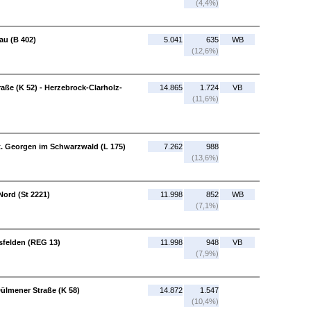
(4,4%)
au (B 402)
5.041
635
WB
(12,6%)
aße (K 52) - Herzebrock-Clarholz-
14.865
1.724
VB
(11,6%)
St. Georgen im Schwarzwald (L 175)
7.262
988
(13,6%)
ord (St 2221)
11.998
852
WB
(7,1%)
sfelden (REG 13)
11.998
948
VB
(7,9%)
Dülmener Straße (K 58)
14.872
1.547
(10,4%)