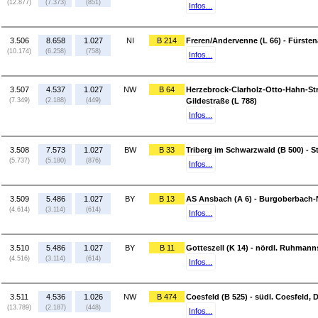
(12.877)
(7.373)
(851)
Infos...
3.506
8.658
1.027
NI
B 214
Freren/Andervenne (L 66) - Fürsten
(10.174)
(6.258)
(758)
Infos...
3.507
4.537
1.027
NW
B 64
Herzebrock-Clarholz-Otto-Hahn-Str
(7.349)
(2.188)
(449)
Gildestraße (L 788)
Infos...
3.508
7.573
1.027
BW
B 33
Triberg im Schwarzwald (B 500) - 
(5.737)
(5.180)
(876)
Infos...
3.509
5.486
1.027
BY
B 13
AS Ansbach (A 6) - Burgoberbach-N
(4.614)
(3.114)
(614)
Infos...
3.510
5.486
1.027
BY
B 11
Gotteszell (K 14) - nördl. Ruhmann
(4.516)
(3.114)
(614)
Infos...
3.511
4.536
1.026
NW
B 474
Coesfeld (B 525) - südl. Coesfeld, 
(13.789)
(2.187)
(448)
Infos...