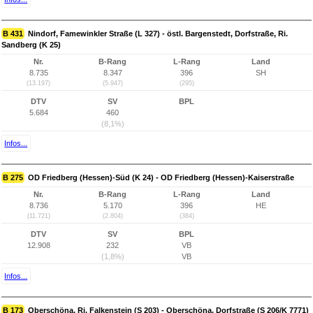
B 431
Nindorf, Famewinkler Straße (L 327) - östl. Bargenstedt, Dorfstraße, Ri.
Sandberg (K 25)
Nr.
B-Rang
L-Rang
Land
8.735
8.347
396
SH
(13.197)
(5.947)
(295)
DTV
SV
BPL
5.684
460
(8,1%)
Infos...
B 275
OD Friedberg (Hessen)-Süd (K 24) - OD Friedberg (Hessen)-Kaiserstraße
Nr.
B-Rang
L-Rang
Land
8.736
5.170
396
HE
(11.721)
(2.804)
(384)
DTV
SV
BPL
12.908
232
VB
(1,8%)
VB
Infos...
B 173
Oberschöna, Ri. Falkenstein (S 203) - Oberschöna, Dorfstraße (S 206/K 7771)