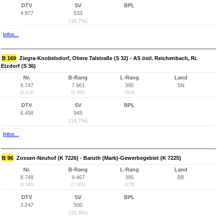
DTV
SV
BPL
4.977
533
(10,7%)
Infos...
B 169
Ziegra-Knobelsdorf, Obere Talstraße (S 32) - AS östl. Reichenbach, Ri.
Etzdorf (S 36)
Nr.
B-Rang
L-Rang
Land
8.747
7.961
395
SN
(9.174)
(5.565)
(303)
DTV
SV
BPL
6.458
949
(14,7%)
Infos...
B 96
Zossen-Neuhof (K 7226) - Baruth (Mark)-Gewerbegebiet (K 7225)
Nr.
B-Rang
L-Rang
Land
8.748
9.467
395
BB
(8.546)
(7.065)
(279)
DTV
SV
BPL
3.247
500
(15,4%)