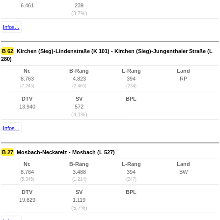
6.461
239
(3,7%)
Infos...
B 62
Kirchen (Sieg)-Lindenstraße (K 101) - Kirchen (Sieg)-Jungenthaler Straße (L
280)
Nr.
B-Rang
L-Rang
Land
8.763
4.823
394
RP
(7.245)
(2.465)
(234)
DTV
SV
BPL
13.940
572
(4,1%)
Infos...
B 27
Mosbach-Neckarelz - Mosbach (L 527)
Nr.
B-Rang
L-Rang
Land
8.764
3.488
394
BW
(5.345)
(1.214)
(247)
DTV
SV
BPL
19.629
1.119
(5,7%)