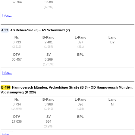
52.764
3.588
(6,8%)
Infos...
A 93
AS Rehau-Süd (6) - AS Schönwald (7)
Nr.
B-Rang
L-Rang
Land
8.733
2.401
397
BY
(2.216)
(1.987)
(331)
DTV
SV
BPL
30.457
5.269
(17,3%)
Infos...
B 496
Hannoversch Münden, Veckerhäger Straße (B 3) - OD Hannoversch Münden,
Vogelsangweg (K 226)
Nr.
B-Rang
L-Rang
Land
8.734
3.968
396
NI
(14.040)
(1.649)
(138)
DTV
SV
BPL
17.036
664
(3,9%)
Infos...