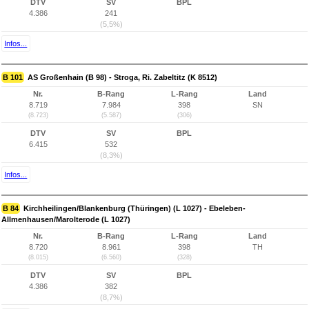
DTV
SV
BPL
4.386
241
(5,5%)
Infos...
B 101
AS Großenhain (B 98) - Stroga, Ri. Zabeltitz (K 8512)
Nr.
B-Rang
L-Rang
Land
8.719
7.984
398
SN
(8.723)
(5.587)
(306)
DTV
SV
BPL
6.415
532
(8,3%)
Infos...
B 84
Kirchheilingen/Blankenburg (Thüringen) (L 1027) - Ebeleben-
Allmenhausen/Marolterode (L 1027)
Nr.
B-Rang
L-Rang
Land
8.720
8.961
398
TH
(8.015)
(6.560)
(328)
DTV
SV
BPL
4.386
382
(8,7%)