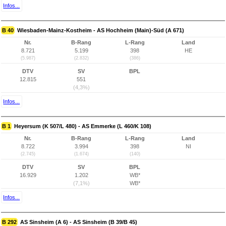
Infos...
B 40
Wiesbaden-Mainz-Kostheim - AS Hochheim (Main)-Süd (A 671)
Nr.
B-Rang
L-Rang
Land
8.721
5.199
398
HE
(5.987)
(2.832)
(386)
DTV
SV
BPL
12.815
551
(4,3%)
Infos...
B 1
Heyersum (K 507/L 480) - AS Emmerke (L 460/K 108)
Nr.
B-Rang
L-Rang
Land
8.722
3.994
398
NI
(2.745)
(1.674)
(140)
DTV
SV
BPL
16.929
1.202
WB*
(7,1%)
WB*
Infos...
B 292
AS Sinsheim (A 6) - AS Sinsheim (B 39/B 45)