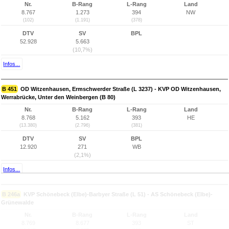
Nr.
B-Rang
L-Rang
Land
8.767
1.273
394
NW
(102)
(1.191)
(378)
DTV
SV
BPL
52.928
5.663
(10,7%)
Infos...
B 451
OD Witzenhausen, Ermschwerder Straße (L 3237) - KVP OD Witzenhausen,
Werrabrücke, Unter den Weinbergen (B 80)
Nr.
B-Rang
L-Rang
Land
8.768
5.162
393
HE
(13.380)
(2.796)
(381)
DTV
SV
BPL
12.920
271
WB
(2,1%)
Infos...
B 246a
KVP Schönebeck (Elbe)-Barbyer Straße (L 51) - AS Schönebeck (Elbe)-
Grünewalde
Nr.
B-Rang
L-Rang
Land
8.769
8.677
393
ST