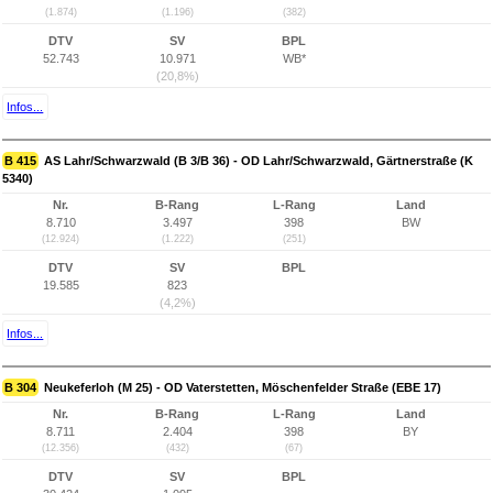
(1.874)
(1.196)
(382)
DTV
SV
BPL
52.743
10.971
WB*
(20,8%)
Infos...
B 415
AS Lahr/Schwarzwald (B 3/B 36) - OD Lahr/Schwarzwald, Gärtnerstraße (K
5340)
Nr.
B-Rang
L-Rang
Land
8.710
3.497
398
BW
(12.924)
(1.222)
(251)
DTV
SV
BPL
19.585
823
(4,2%)
Infos...
B 304
Neukeferloh (M 25) - OD Vaterstetten, Möschenfelder Straße (EBE 17)
Nr.
B-Rang
L-Rang
Land
8.711
2.404
398
BY
(12.356)
(432)
(67)
DTV
SV
BPL