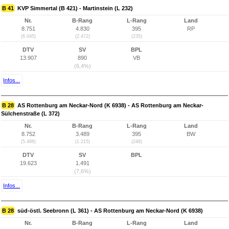
B 41
KVP Simmertal (B 421) - Martinstein (L 232)
Nr.
B-Rang
L-Rang
Land
8.751
4.830
395
RP
(6.045)
(2.472)
(235)
DTV
SV
BPL
13.907
890
VB
(6,4%)
Infos...
B 28
AS Rottenburg am Neckar-Nord (K 6938) - AS Rottenburg am Neckar-
Sülchenstraße (L 372)
Nr.
B-Rang
L-Rang
Land
8.752
3.489
395
BW
(5.488)
(1.215)
(248)
DTV
SV
BPL
19.623
1.491
(7,6%)
Infos...
B 28
süd-östl. Seebronn (L 361) - AS Rottenburg am Neckar-Nord (K 6938)
Nr.
B-Rang
L-Rang
Land