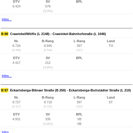
DTV
SV
BPL
6.424
578
(9,0%)
Infos...
B 88
Crawinkel/Wölfis (L 2148) - Crawinkel-Bahnhofstraße (L 1046)
Nr.
B-Rang
L-Rang
Land
8.726
8.945
397
TH
(8.268)
(6.544)
(327)
DTV
SV
BPL
4.417
212
(4,8%)
Infos...
B 87
Eckartsberga-Bibraer Straße (B 250) - Eckartsberga-Buttstädter Straße (L 210)
Nr.
B-Rang
L-Rang
Land
8.727
8.710
397
ST
(8.227)
(6.310)
(332)
DTV
SV
BPL
4.931
335
VB
(6,8%)
VB
Infos...