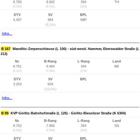
8.760
8.902
394
TH
(9.523)
(6.501)
(324)
DTV
SV
BPL
4.497
364
WB*
(8,1%)
Infos...
B 167
Wandlitz-Zerpenschleuse (L 100) - süd-westl. Hammer, Eberswalder Straße (L
212)
Nr.
B-Rang
L-Rang
Land
8.761
9.464
394
BB
(9.107)
(7.062)
(278)
DTV
SV
BPL
3.253
504
(15,5%)
Infos...
B 99
KVP Görlitz-Bahnhofstraße (L 125) - Görlitz-Biesnitzer Straße (K 6304)
Nr.
B-Rang
L-Rang
Land
8.762
7.960
394
SN
(8.652)
(5.564)
(302)
DTV
SV
BPL