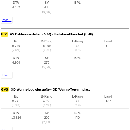
DTV
SV
BPL
4.452
436
(9,8%)
Infos...
B 71
AS Dahlenwarsleben (A 14) - Barleben-Ebendorf (L 48)
Nr.
B-Rang
L-Rang
Land
8.740
8.699
396
ST
(7.670)
(6.299)
(331)
DTV
SV
BPL
4.958
273
(5,5%)
Infos...
GVS
OD Worms-Ludwigstraße - OD Worms-Torturmplatz
Nr.
B-Rang
L-Rang
Land
8.741
4.851
396
RP
(6.310)
(2.493)
(236)
DTV
SV
BPL
13.814
290
FD
(2,1%)