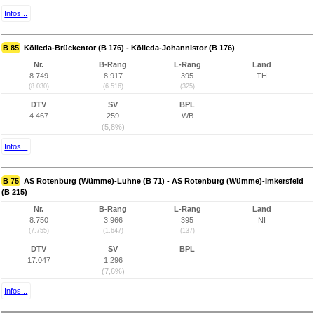
Infos...
B 85
Kölleda-Brückentor (B 176) - Kölleda-Johannistor (B 176)
Nr.
B-Rang
L-Rang
Land
8.749
8.917
395
TH
(8.030)
(6.516)
(325)
DTV
SV
BPL
4.467
259
WB
(5,8%)
Infos...
B 75
AS Rotenburg (Wümme)-Luhne (B 71) - AS Rotenburg (Wümme)-Imkersfeld
(B 215)
Nr.
B-Rang
L-Rang
Land
8.750
3.966
395
NI
(7.755)
(1.647)
(137)
DTV
SV
BPL
17.047
1.296
(7,6%)
Infos...