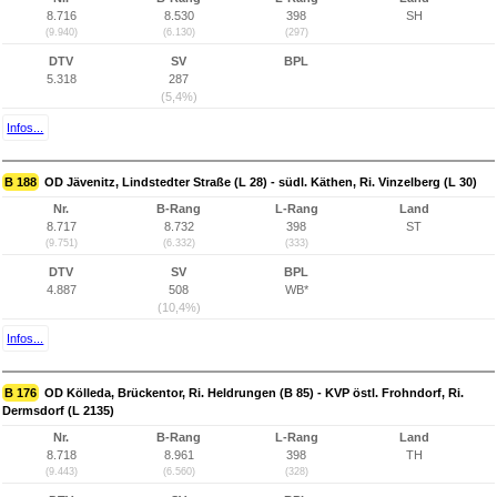
8.716
8.530
398
SH
(9.940)
(6.130)
(297)
DTV
SV
BPL
5.318
287
(5,4%)
Infos...
B 188
OD Jävenitz, Lindstedter Straße (L 28) - südl. Käthen, Ri. Vinzelberg (L 30)
Nr.
B-Rang
L-Rang
Land
8.717
8.732
398
ST
(9.751)
(6.332)
(333)
DTV
SV
BPL
4.887
508
WB*
(10,4%)
Infos...
B 176
OD Kölleda, Brückentor, Ri. Heldrungen (B 85) - KVP östl. Frohndorf, Ri.
Dermsdorf (L 2135)
Nr.
B-Rang
L-Rang
Land
8.718
8.961
398
TH
(9.443)
(6.560)
(328)