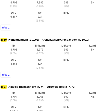
8.702
7.997
399
SN
(9.490)
(5.600)
(307)
DTV
SV
BPL
6.387
224
(3,5%)
Infos...
B 80
Hohengandern (L 1002) - Arenshausen/Kirchgandern (L 1001)
Nr.
B-Rang
L-Rang
Land
8.703
8.971
399
TH
(7.884)
(6.570)
(329)
DTV
SV
BPL
4.365
327
(7,5%)
Infos...
B 27
Abweig Blankenheim (K 74) - Abzweig Bebra (K 72)
Nr.
B-Rang
L-Rang
Land
8.704
5.203
399
HE
(5.398)
(2.836)
(387)
DTV
SV
BPL
12.807
1.101