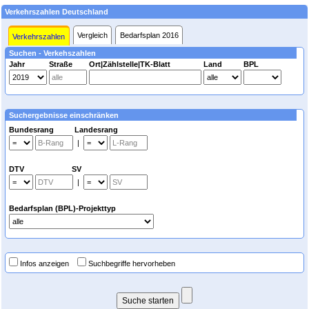
Verkehrszahlen Deutschland
Vergleich
Bedarfsplan 2016
Verkehrszahlen
Suchen - Verkehszahlen
Jahr
Straße
Ort|Zählstelle|TK-Blatt
Land
BPL
Suchergebnisse einschränken
Bundesrang Landesrang
|
DTV SV
|
Bedarfsplan (BPL)-Projekttyp
Infos anzeigen
Suchbegriffe hervorheben