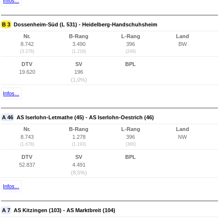
Infos...
B 3
Dossenheim-Süd (L 531) - Heidelberg-Handschuhsheim
Nr.
B-Rang
L-Rang
Land
8.742
3.490
396
BW
(3.278)
(1.216)
(249)
DTV
SV
BPL
19.620
196
(1,0%)
Infos...
A 46
AS Iserlohn-Letmathe (45) - AS Iserlohn-Oestrich (46)
Nr.
B-Rang
L-Rang
Land
8.743
1.278
396
NW
(1.678)
(1.193)
(380)
DTV
SV
BPL
52.837
4.491
(8,5%)
Infos...
A 7
AS Kitzingen (103) - AS Marktbreit (104)