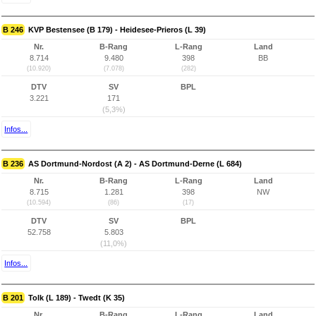
B 246
KVP Bestensee (B 179) - Heidesee-Prieros (L 39)
Nr.
B-Rang
L-Rang
Land
8.714
9.480
398
BB
(10.920)
(7.078)
(282)
DTV
SV
BPL
3.221
171
(5,3%)
Infos...
B 236
AS Dortmund-Nordost (A 2) - AS Dortmund-Derne (L 684)
Nr.
B-Rang
L-Rang
Land
8.715
1.281
398
NW
(10.594)
(86)
(17)
DTV
SV
BPL
52.758
5.803
(11,0%)
Infos...
B 201
Tolk (L 189) - Twedt (K 35)
Nr.
B-Rang
L-Rang
Land