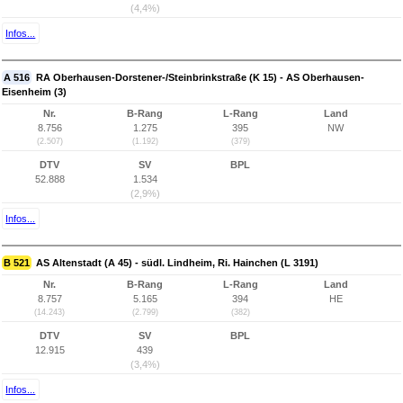
(4,4%)
Infos...
A 516
RA Oberhausen-Dorstener-/Steinbrinkstraße (K 15) - AS Oberhausen-
Eisenheim (3)
Nr.
B-Rang
L-Rang
Land
8.756
1.275
395
NW
(2.507)
(1.192)
(379)
DTV
SV
BPL
52.888
1.534
(2,9%)
Infos...
B 521
AS Altenstadt (A 45) - südl. Lindheim, Ri. Hainchen (L 3191)
Nr.
B-Rang
L-Rang
Land
8.757
5.165
394
HE
(14.243)
(2.799)
(382)
DTV
SV
BPL
12.915
439
(3,4%)
Infos...