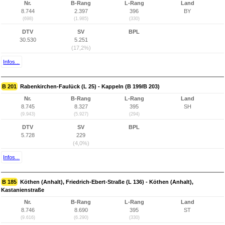
Nr.
B-Rang
L-Rang
Land
8.744
2.397
396
BY
(698)
(1.985)
(330)
DTV
SV
BPL
30.530
5.251
(17,2%)
Infos...
B 201
Rabenkirchen-Faulück (L 25) - Kappeln (B 199/B 203)
Nr.
B-Rang
L-Rang
Land
8.745
8.327
395
SH
(9.943)
(5.927)
(294)
DTV
SV
BPL
5.728
229
(4,0%)
Infos...
B 185
Köthen (Anhalt), Friedrich-Ebert-Straße (L 136) - Köthen (Anhalt),
Kastanienstraße
Nr.
B-Rang
L-Rang
Land
8.746
8.690
395
ST
(9.616)
(6.290)
(330)