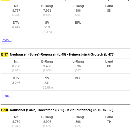
Nr.
B-Rang
L-Rang
Land
8.737
7.971
396
SN
(9.335)
(5.574)
(304)
DTV
SV
BPL
6.442
213
(3,3%)
Infos...
B 97
Neuhausen (Spree)-Rogossen (L 49) - Heinersbrück-Grötsch (L 473)
Nr.
B-Rang
L-Rang
Land
8.738
9.468
396
BB
(8.631)
(7.066)
(280)
DTV
SV
BPL
3.246
831
(25,6%)
Infos...
B 90
Kaulsdorf (Saale)-Hockeroda (B 85) - KVP Leutenberg (K 161/K 166)
Nr.
B-Rang
L-Rang
Land
8.739
8.926
396
TH
(8.347)
(6.525)
(326)