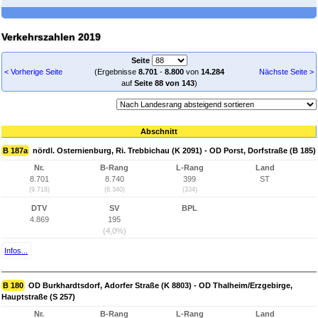
Verkehrszahlen 2019
Seite
< Vorherige Seite
(Ergebnisse
8.701
-
8.800
von
14.284
Nächste Seite >
auf
Seite 88 von 143
)
Abschnitt
B 187a
nördl. Osternienburg, Ri. Trebbichau (K 2091) - OD Porst, Dorfstraße (B 185)
Nr.
B-Rang
L-Rang
Land
8.701
8.740
399
ST
(9.718)
(6.340)
(334)
DTV
SV
BPL
4.869
195
(4,0%)
Infos...
B 180
OD Burkhardtsdorf, Adorfer Straße (K 8803) - OD Thalheim/Erzgebirge,
Hauptstraße (S 257)
Nr.
B-Rang
L-Rang
Land