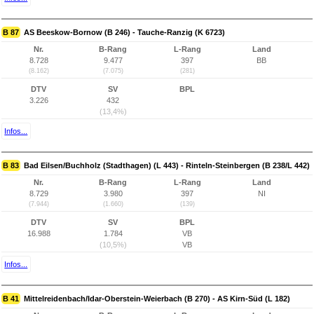
B 87
AS Beeskow-Bornow (B 246) - Tauche-Ranzig (K 6723)
Nr.
B-Rang
L-Rang
Land
8.728
9.477
397
BB
(8.162)
(7.075)
(281)
DTV
SV
BPL
3.226
432
(13,4%)
Infos...
B 83
Bad Eilsen/Buchholz (Stadthagen) (L 443) - Rinteln-Steinbergen (B 238/L 442)
Nr.
B-Rang
L-Rang
Land
8.729
3.980
397
NI
(7.944)
(1.660)
(139)
DTV
SV
BPL
16.988
1.784
VB
(10,5%)
VB
Infos...
B 41
Mittelreidenbach/Idar-Oberstein-Weierbach (B 270) - AS Kirn-Süd (L 182)