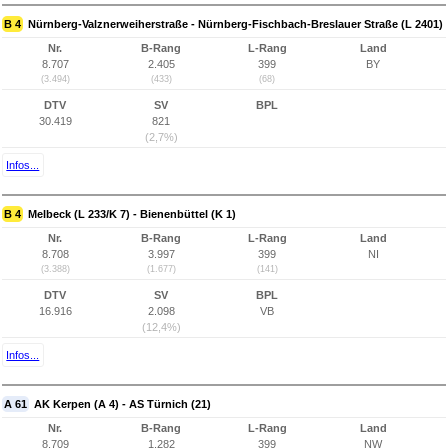
B 4
Nürnberg-Valznerweiherstraße - Nürnberg-Fischbach-Breslauer Straße (L 2401)
Nr.
B-Rang
L-Rang
Land
8.707
2.405
399
BY
(3.494)
(433)
(68)
DTV
SV
BPL
30.419
821
(2,7%)
Infos...
B 4
Melbeck (L 233/K 7) - Bienenbüttel (K 1)
Nr.
B-Rang
L-Rang
Land
8.708
3.997
399
NI
(3.388)
(1.677)
(141)
DTV
SV
BPL
16.916
2.098
VB
(12,4%)
Infos...
A 61
AK Kerpen (A 4) - AS Türnich (21)
Nr.
B-Rang
L-Rang
Land
8.709
1.282
399
NW