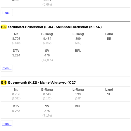
(8,6%)
Infos...
B 5
Steinhöfel-Heinersdorf (L 36) - Steinhöfel-Arensdorf (K 6737)
Nr.
B-Rang
L-Rang
Land
8.705
9.484
399
BB
(3.610)
(7.082)
(283)
DTV
SV
BPL
3.214
476
(14,8%)
Infos...
B 5
Busenwurth (K 22) - Marne-Voigtsweg (K 20)
Nr.
B-Rang
L-Rang
Land
8.706
8.542
399
SH
(3.521)
(6.142)
(298)
DTV
SV
BPL
5.288
375
(7,1%)
Infos...