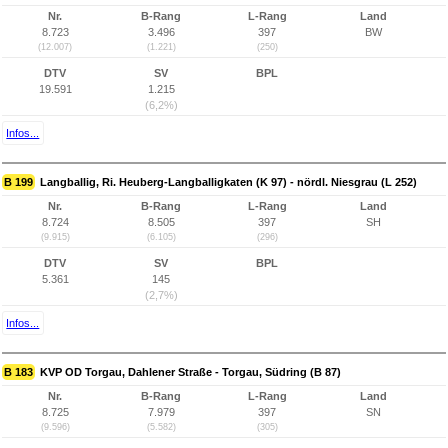
Nr.
B-Rang
L-Rang
Land
8.723
3.496
397
BW
(12.007)
(1.221)
(250)
DTV
SV
BPL
19.591
1.215
(6,2%)
Infos...
B 199
Langballig, Ri. Heuberg-Langballigkaten (K 97) - nördl. Niesgrau (L 252)
Nr.
B-Rang
L-Rang
Land
8.724
8.505
397
SH
(9.915)
(6.105)
(296)
DTV
SV
BPL
5.361
145
(2,7%)
Infos...
B 183
KVP OD Torgau, Dahlener Straße - Torgau, Südring (B 87)
Nr.
B-Rang
L-Rang
Land
8.725
7.979
397
SN
(9.596)
(5.582)
(305)