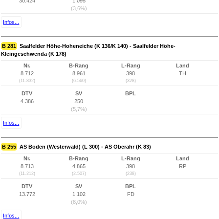
30.424
1.095
(3,6%)
Infos...
B 281
Saalfelder Höhe-Hoheneiche (K 136/K 140) - Saalfelder Höhe-
Kleingeschwenda (K 178)
Nr.
B-Rang
L-Rang
Land
8.712
8.961
398
TH
(11.832)
(6.560)
(328)
DTV
SV
BPL
4.386
250
(5,7%)
Infos...
B 255
AS Boden (Westerwald) (L 300) - AS Oberahr (K 83)
Nr.
B-Rang
L-Rang
Land
8.713
4.865
398
RP
(11.212)
(2.507)
(238)
DTV
SV
BPL
13.772
1.102
FD
(8,0%)
Infos...