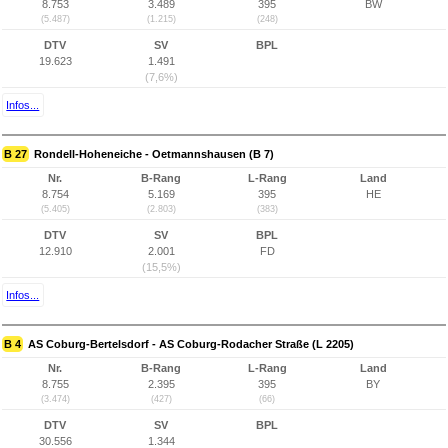
8.753
3.489
395
BW
(5.487)
(1.215)
(248)
DTV
SV
BPL
19.623
1.491
(7,6%)
Infos...
B 27
Rondell-Hoheneiche - Oetmannshausen (B 7)
Nr.
B-Rang
L-Rang
Land
8.754
5.169
395
HE
(5.405)
(2.803)
(383)
DTV
SV
BPL
12.910
2.001
FD
(15,5%)
Infos...
B 4
AS Coburg-Bertelsdorf - AS Coburg-Rodacher Straße (L 2205)
Nr.
B-Rang
L-Rang
Land
8.755
2.395
395
BY
(3.474)
(427)
(66)
DTV
SV
BPL
30.556
1.344