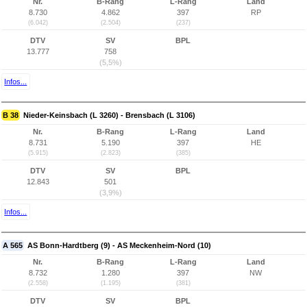
Nr.
B-Rang
L-Rang
Land
8.730
4.862
397
RP
(6.042)
(2.504)
(237)
DTV
SV
BPL
13.777
758
(5,5%)
Infos...
B 38
Nieder-Keinsbach (L 3260) - Brensbach (L 3106)
Nr.
B-Rang
L-Rang
Land
8.731
5.190
397
HE
(5.915)
(2.823)
(385)
DTV
SV
BPL
12.843
501
(3,9%)
Infos...
A 565
AS Bonn-Hardtberg (9) - AS Meckenheim-Nord (10)
Nr.
B-Rang
L-Rang
Land
8.732
1.280
397
NW
(2.558)
(1.195)
(381)
DTV
SV
BPL