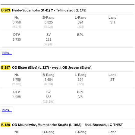
B 203
Heide-Süderholm (K 41) ? - Tellingstedt (L 149)
Nr.
B-Rang
L-Rang
Land
8.758
8.325
394
SH
(9.975)
(5.925)
(293)
DTV
SV
BPL
5.730
281
(4,9%)
Infos...
B 187
OD Elster (Elbe) (L 127) - westl. OE Jessen (Elster)
Nr.
B-Rang
L-Rang
Land
8.759
8.684
394
ST
(9.706)
(6.284)
(329)
DTV
SV
BPL
4.988
653
VB
(13,1%)
Infos...
B 180
OD Meuselwitz, Mumsdorfer Straße (L 1063) - östl. Brossen, LG TH/ST
Nr.
B-Rang
L-Rang
Land