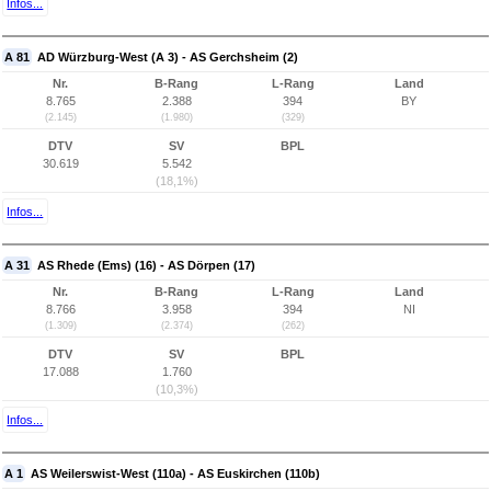
Infos...
A 81
AD Würzburg-West (A 3) - AS Gerchsheim (2)
Nr.
B-Rang
L-Rang
Land
8.765
2.388
394
BY
(2.145)
(1.980)
(329)
DTV
SV
BPL
30.619
5.542
(18,1%)
Infos...
A 31
AS Rhede (Ems) (16) - AS Dörpen (17)
Nr.
B-Rang
L-Rang
Land
8.766
3.958
394
NI
(1.309)
(2.374)
(262)
DTV
SV
BPL
17.088
1.760
(10,3%)
Infos...
A 1
AS Weilerswist-West (110a) - AS Euskirchen (110b)