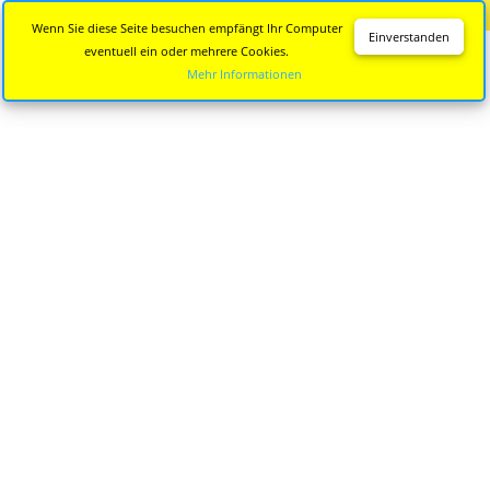
Diese Seite wird nicht mehr aktualisiert.
Zur neuen Seite
Wenn Sie diese Seite besuchen empfängt Ihr Computer
Einverstanden
eventuell ein oder mehrere Cookies.
Mehr Informationen