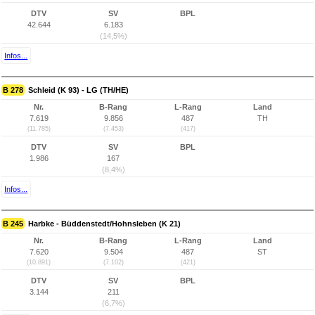
DTV
SV
BPL
42.644
6.183
(14,5%)
Infos...
B 278
Schleid (K 93) - LG (TH/HE)
Nr.
B-Rang
L-Rang
Land
7.619
9.856
487
TH
(11.785)
(7.453)
(417)
DTV
SV
BPL
1.986
167
(8,4%)
Infos...
B 245
Harbke - Büddenstedt/Hohnsleben (K 21)
Nr.
B-Rang
L-Rang
Land
7.620
9.504
487
ST
(10.891)
(7.102)
(421)
DTV
SV
BPL
3.144
211
(6,7%)