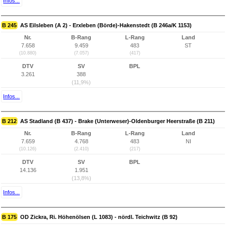
Infos...
B 245
AS Eilsleben (A 2) - Erxleben (Börde)-Hakenstedt (B 246a/K 1153)
Nr.
B-Rang
L-Rang
Land
7.658
9.459
483
ST
(10.880)
(7.057)
(417)
DTV
SV
BPL
3.261
388
(11,9%)
Infos...
B 212
AS Stadland (B 437) - Brake (Unterweser)-Oldenburger Heerstraße (B 211)
Nr.
B-Rang
L-Rang
Land
7.659
4.768
483
NI
(10.126)
(2.410)
(217)
DTV
SV
BPL
14.136
1.951
(13,8%)
Infos...
B 175
OD Zickra, Ri. Höhenölsen (L 1083) - nördl. Teichwitz (B 92)