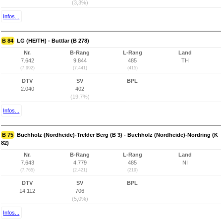
(3,3%)
Infos...
B 84
LG (HE/TH) - Buttlar (B 278)
Nr.
B-Rang
L-Rang
Land
7.642
9.844
485
TH
(7.992)
(7.441)
(415)
DTV
SV
BPL
2.040
402
(19,7%)
Infos...
B 75
Buchholz (Nordheide)-Trelder Berg (B 3) - Buchholz (Nordheide)-Nordring (K
82)
Nr.
B-Rang
L-Rang
Land
7.643
4.779
485
NI
(7.765)
(2.421)
(219)
DTV
SV
BPL
14.112
706
(5,0%)
Infos...