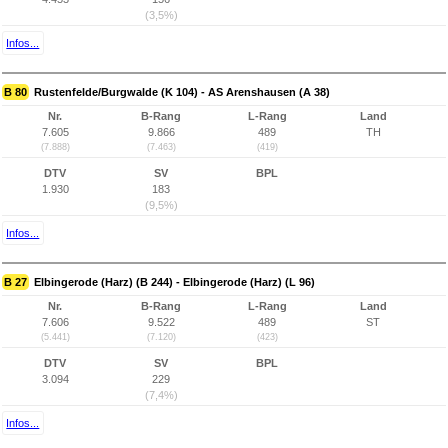
(3,5%)
Infos...
B 80
Rustenfelde/Burgwalde (K 104) - AS Arenshausen (A 38)
Nr.
B-Rang
L-Rang
Land
7.605
9.866
489
TH
(7.888)
(7.463)
(419)
DTV
SV
BPL
1.930
183
(9,5%)
Infos...
B 27
Elbingerode (Harz) (B 244) - Elbingerode (Harz) (L 96)
Nr.
B-Rang
L-Rang
Land
7.606
9.522
489
ST
(5.441)
(7.120)
(423)
DTV
SV
BPL
3.094
229
(7,4%)
Infos...