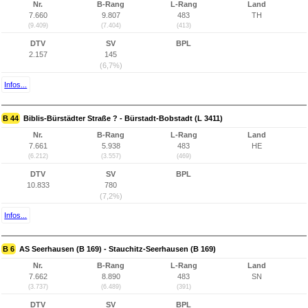
Nr.
B-Rang
L-Rang
Land
7.660
9.807
483
TH
(9.409)
(7.404)
(413)
DTV
SV
BPL
2.157
145
(6,7%)
Infos...
B 44
Biblis-Bürstädter Straße ? - Bürstadt-Bobstadt (L 3411)
Nr.
B-Rang
L-Rang
Land
7.661
5.938
483
HE
(6.212)
(3.557)
(469)
DTV
SV
BPL
10.833
780
(7,2%)
Infos...
B 6
AS Seerhausen (B 169) - Stauchitz-Seerhausen (B 169)
Nr.
B-Rang
L-Rang
Land
7.662
8.890
483
SN
(3.737)
(6.489)
(391)
DTV
SV
BPL