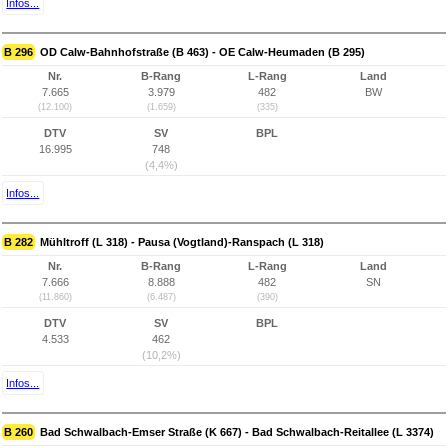
Infos...
B 296
OD Calw-Bahnhofstraße (B 463) - OE Calw-Heumaden (B 295)
Nr.
B-Rang
L-Rang
Land
7.665
3.979
482
BW
(12.100)
(1.659)
(335)
DTV
SV
BPL
16.995
748
(4,4%)
Infos...
B 282
Mühltroff (L 318) - Pausa (Vogtland)-Ranspach (L 318)
Nr.
B-Rang
L-Rang
Land
7.666
8.888
482
SN
(11.860)
(6.487)
(390)
DTV
SV
BPL
4.533
462
(10,2%)
Infos...
B 260
Bad Schwalbach-Emser Straße (K 667) - Bad Schwalbach-Reitallee (L 3374)