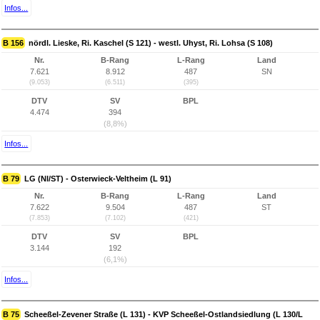
Infos...
B 156
nördl. Lieske, Ri. Kaschel (S 121) - westl. Uhyst, Ri. Lohsa (S 108)
Nr.
B-Rang
L-Rang
Land
7.621
8.912
487
SN
(9.053)
(6.511)
(395)
DTV
SV
BPL
4.474
394
(8,8%)
Infos...
B 79
LG (NI/ST) - Osterwieck-Veltheim (L 91)
Nr.
B-Rang
L-Rang
Land
7.622
9.504
487
ST
(7.853)
(7.102)
(421)
DTV
SV
BPL
3.144
192
(6,1%)
Infos...
B 75
Scheeßel-Zevener Straße (L 131) - KVP Scheeßel-Ostlandsiedlung (L 130/L