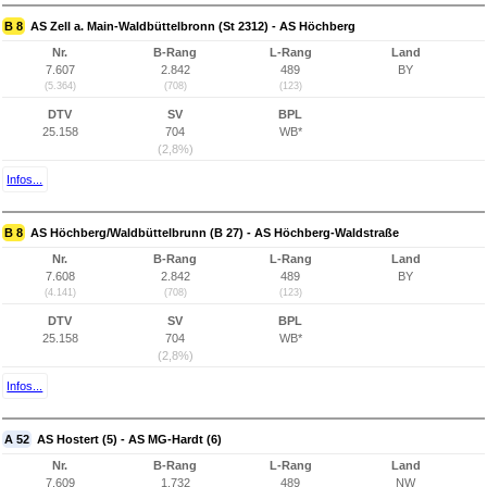
B 8
AS Zell a. Main-Waldbüttelbronn (St 2312) - AS Höchberg
Nr.
B-Rang
L-Rang
Land
7.607
2.842
489
BY
(5.364)
(708)
(123)
DTV
SV
BPL
25.158
704
WB*
(2,8%)
Infos...
B 8
AS Höchberg/Waldbüttelbrunn (B 27) - AS Höchberg-Waldstraße
Nr.
B-Rang
L-Rang
Land
7.608
2.842
489
BY
(4.141)
(708)
(123)
DTV
SV
BPL
25.158
704
WB*
(2,8%)
Infos...
A 52
AS Hostert (5) - AS MG-Hardt (6)
Nr.
B-Rang
L-Rang
Land
7.609
1.732
489
NW