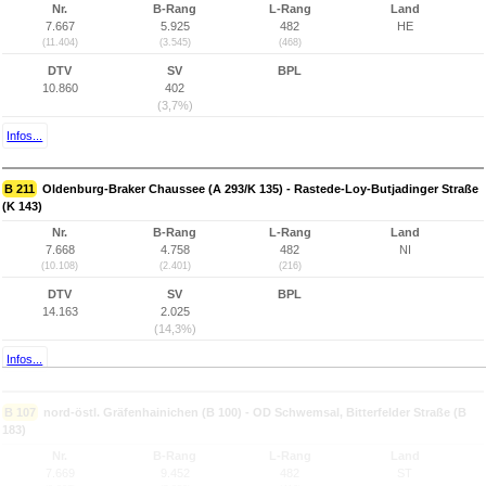
Nr.
B-Rang
L-Rang
Land
7.667
5.925
482
HE
(11.404)
(3.545)
(468)
DTV
SV
BPL
10.860
402
(3,7%)
Infos...
B 211
Oldenburg-Braker Chaussee (A 293/K 135) - Rastede-Loy-Butjadinger Straße
(K 143)
Nr.
B-Rang
L-Rang
Land
7.668
4.758
482
NI
(10.108)
(2.401)
(216)
DTV
SV
BPL
14.163
2.025
(14,3%)
Infos...
B 107
nord-östl. Gräfenhainichen (B 100) - OD Schwemsal, Bitterfelder Straße (B
183)
Nr.
B-Rang
L-Rang
Land
7.669
9.452
482
ST