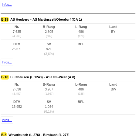
Infos...
B 19
AS Heuberg - AS Martinszell/Oberdorf (OA 1)
Nr.
B-Rang
L-Rang
Land
7.635
2.805
486
BY
(4.960)
(682)
(120)
DTV
SV
BPL
25.571
921
(3,6%)
Infos...
B 10
Luizhausen (L 1243) - AS Ulm-West (A 8)
Nr.
B-Rang
L-Rang
Land
7.636
3.987
486
BW
(4.452)
(1.667)
(338)
DTV
SV
BPL
16.952
1.034
(6,1%)
Infos...
B 8
Weyerbusch (L 276) - Birnbach (L 277)