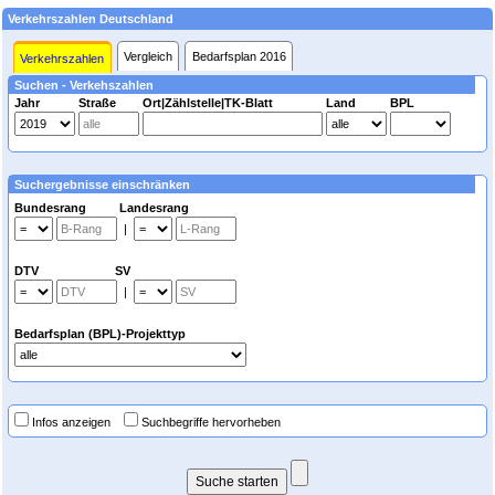
Verkehrszahlen Deutschland
Vergleich
Bedarfsplan 2016
Verkehrszahlen
Suchen - Verkehszahlen
Jahr
Straße
Ort|Zählstelle|TK-Blatt
Land
BPL
Suchergebnisse einschränken
Bundesrang Landesrang
|
DTV SV
|
Bedarfsplan (BPL)-Projekttyp
Infos anzeigen
Suchbegriffe hervorheben