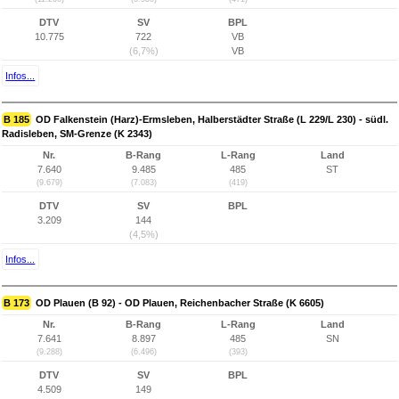
DTV
SV
BPL
10.775
722
VB
(6,7%)
VB
Infos...
B 185
OD Falkenstein (Harz)-Ermsleben, Halberstädter Straße (L 229/L 230) - südl.
Radisleben, SM-Grenze (K 2343)
Nr.
B-Rang
L-Rang
Land
7.640
9.485
485
ST
(9.679)
(7.083)
(419)
DTV
SV
BPL
3.209
144
(4,5%)
Infos...
B 173
OD Plauen (B 92) - OD Plauen, Reichenbacher Straße (K 6605)
Nr.
B-Rang
L-Rang
Land
7.641
8.897
485
SN
(9.288)
(6.496)
(393)
DTV
SV
BPL
4.509
149