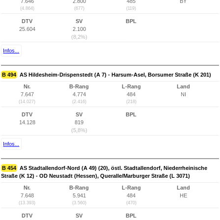
7.646
2.800
485
BY
(4.864)
(677)
(119)
DTV
SV
BPL
25.604
2.100
(8,2%)
Infos...
B 494
AS Hildesheim-Drispenstedt (A 7) - Harsum-Asel, Borsumer Straße (K 201)
Nr.
B-Rang
L-Rang
Land
7.647
4.774
484
NI
(14.027)
(2.416)
(218)
DTV
SV
BPL
14.128
819
(5,8%)
Infos...
B 454
AS Stadtallendorf-Nord (A 49) (20), östl. Stadtallendorf, Niederrheinische
Straße (K 12) - OD Neustadt (Hessen), Queralle/Marburger Straße (L 3071)
Nr.
B-Rang
L-Rang
Land
7.648
5.941
484
HE
(13.393)
(3.560)
(470)
DTV
SV
BPL