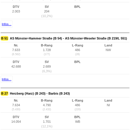
DTV
SV
BPL
2.003
204
(10,2%)
Infos...
B 51
AS Münster-Hammer Straße (B 54) - AS Münster-Weseler Straße (B 219/L 551)
Nr.
B-Rang
L-Rang
Land
7.633
1.728
486
NW
(6.562)
(177)
(28)
DTV
SV
BPL
42.688
2.689
(6,3%)
Infos...
B 27
Herzberg (Harz) (B 243) - Barbis (B 243)
Nr.
B-Rang
L-Rang
Land
7.634
4.790
486
NI
(5.430)
(2.432)
(220)
DTV
SV
BPL
14.054
1.701
WB
(12,1%)