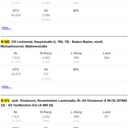
(1.724)
(1.563)
(462)
DTV
SV
BPL
42.630
2.899
(6,8%)
Infos...
B 500
OD Lichtental, Hauptstraße (L 78/L 79) - Baden-Baden, nördl.
Michaelstunnel, Waldseestraße
Nr.
B-Rang
L-Rang
Land
7.610
4.003
488
BW
(14.073)
(1.683)
(340)
DTV
SV
BPL
16.875
371
(2,2%)
Infos...
B 471
südl. Ottobrunn, Rosenheimer Landstraße, Ri. AS Ottobrunn A 99 (St 2078/M
12) - AS Taufkirchen-Ost (A 8/M 19)
Nr.
B-Rang
L-Rang
Land
7.611
2.831
488
BY
(13.739)
(698)
(122)