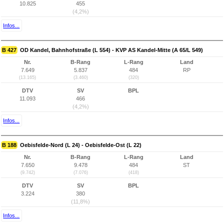
10.825
455
(4,2%)
Infos...
B 427
OD Kandel, Bahnhofstraße (L 554) - KVP AS Kandel-Mitte (A 65/L 549)
Nr.
B-Rang
L-Rang
Land
7.649
5.837
484
RP
(13.165)
(3.460)
(320)
DTV
SV
BPL
11.093
466
(4,2%)
Infos...
B 188
Oebisfelde-Nord (L 24) - Oebisfelde-Ost (L 22)
Nr.
B-Rang
L-Rang
Land
7.650
9.478
484
ST
(9.742)
(7.076)
(418)
DTV
SV
BPL
3.224
380
(11,8%)
Infos...