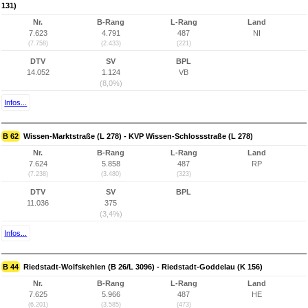
131)
Nr.
B-Rang
L-Rang
Land
7.623
4.791
487
NI
(7.758)
(2.433)
(221)
DTV
SV
BPL
14.052
1.124
VB
(8,0%)
Infos...
B 62
Wissen-Marktstraße (L 278) - KVP Wissen-Schlossstraße (L 278)
Nr.
B-Rang
L-Rang
Land
7.624
5.858
487
RP
(7.238)
(3.480)
(323)
DTV
SV
BPL
11.036
375
(3,4%)
Infos...
B 44
Riedstadt-Wolfskehlen (B 26/L 3096) - Riedstadt-Goddelau (K 156)
Nr.
B-Rang
L-Rang
Land
7.625
5.966
487
HE
(6.201)
(3.585)
(473)