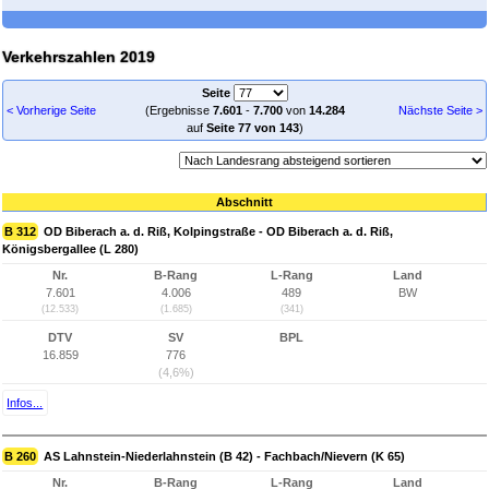
Verkehrszahlen 2019
Seite
< Vorherige Seite
(Ergebnisse
7.601
-
7.700
von
14.284
Nächste Seite >
auf
Seite 77 von 143
)
Abschnitt
B 312
OD Biberach a. d. Riß, Kolpingstraße - OD Biberach a. d. Riß,
Königsbergallee (L 280)
Nr.
B-Rang
L-Rang
Land
7.601
4.006
489
BW
(12.533)
(1.685)
(341)
DTV
SV
BPL
16.859
776
(4,6%)
Infos...
B 260
AS Lahnstein-Niederlahnstein (B 42) - Fachbach/Nievern (K 65)
Nr.
B-Rang
L-Rang
Land