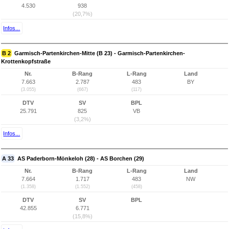
4.530
938
(20,7%)
Infos...
B 2
Garmisch-Partenkirchen-Mitte (B 23) - Garmisch-Partenkirchen-
Krottenkopfstraße
Nr.
B-Rang
L-Rang
Land
7.663
2.787
483
BY
(3.055)
(667)
(117)
DTV
SV
BPL
25.791
825
VB
(3,2%)
Infos...
A 33
AS Paderborn-Mönkeloh (28) - AS Borchen (29)
Nr.
B-Rang
L-Rang
Land
7.664
1.717
483
NW
(1.358)
(1.552)
(458)
DTV
SV
BPL
42.855
6.771
(15,8%)