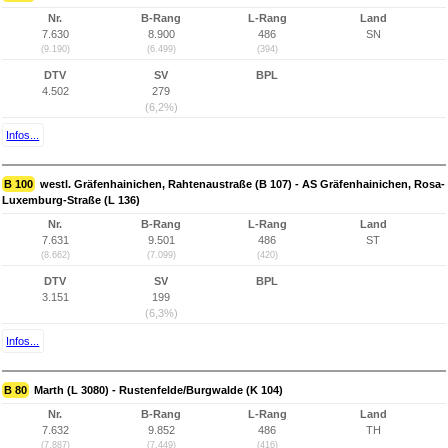
Nr.
B-Rang
L-Rang
Land
7.630
8.900
486
SN
(9.190)
(6.499)
(394)
DTV
SV
BPL
4.502
279
(6,2%)
Infos...
B 100
westl. Gräfenhainichen, Rahtenaustraße (B 107) - AS Gräfenhainichen, Rosa-
Luxemburg-Straße (L 136)
Nr.
B-Rang
L-Rang
Land
7.631
9.501
486
ST
(8.662)
(7.099)
(420)
DTV
SV
BPL
3.151
199
(6,3%)
Infos...
B 80
Marth (L 3080) - Rustenfelde/Burgwalde (K 104)
Nr.
B-Rang
L-Rang
Land
7.632
9.852
486
TH
(7.887)
(7.449)
(416)