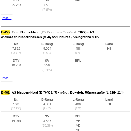
DTV
SV
BPL
25.283
657
(2,6%)
Infos...
B 455
Emd. Naurod-Nord, Ri. Fondetter Straße (L 3027) - AS
Wiesbaden/Niedernhausen (A 3), östl. Naurod, Kreisgrenze MTK
Nr.
B-Rang
L-Rang
Land
7.612
5.974
488
HE
(13.416)
(3.593)
(474)
DTV
SV
BPL
10.750
258
(2,4%)
Infos...
B 402
AS Meppen-Nord (B 70/K 247) - nördl. Bokeloh, Römerstraße (L 61/K 224)
Nr.
B-Rang
L-Rang
Land
7.613
4.801
488
NI
(12.754)
(2.443)
(222)
DTV
SV
BPL
14.019
3.547
VB
(25,3%)
VB
VB