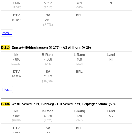
7.602
5.892
489
RP
(11.391)
(3.513)
(325)
DTV
SV
BPL
10.943
295
(2,7%)
Infos...
B 213
Emstek-Höltinghausen (K 178) - AS Ahlhorn (A 29)
Nr.
B-Rang
L-Rang
Land
7.603
4.806
489
NI
(10.163)
(2.448)
(223)
DTV
SV
BPL
14.002
2.352
(16,8%)
Infos...
B 186
westl. Schkeuditz, Bierweg - OD Schkeuditz, Leipziger Straße (S 8)
Nr.
B-Rang
L-Rang
Land
7.604
8.925
489
SN
(9.688)
(6.524)
(397)
DTV
SV
BPL
4.453
156