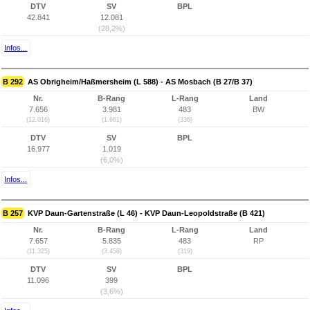
DTV
SV
BPL
42.841
12.081
(28,2%)
Infos...
B 292
AS Obrigheim/Haßmersheim (L 588) - AS Mosbach (B 27/B 37)
Nr.
B-Rang
L-Rang
Land
7.656
3.981
483
BW
(12.016)
(1.661)
(336)
DTV
SV
BPL
16.977
1.019
(6,0%)
Infos...
B 257
KVP Daun-Gartenstraße (L 46) - KVP Daun-Leopoldstraße (B 421)
Nr.
B-Rang
L-Rang
Land
7.657
5.835
483
RP
(11.325)
(3.458)
(319)
DTV
SV
BPL
11.096
399
(3,6%)