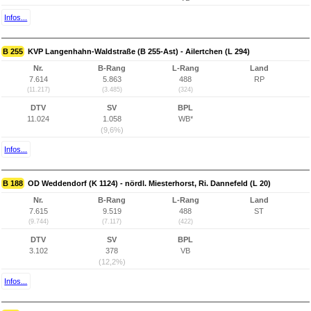
Infos...
B 255
KVP Langenhahn-Waldstraße (B 255-Ast) - Ailertchen (L 294)
Nr.
B-Rang
L-Rang
Land
7.614
5.863
488
RP
(11.217)
(3.485)
(324)
DTV
SV
BPL
11.024
1.058
WB*
(9,6%)
Infos...
B 188
OD Weddendorf (K 1124) - nördl. Miesterhorst, Ri. Dannefeld (L 20)
Nr.
B-Rang
L-Rang
Land
7.615
9.519
488
ST
(9.744)
(7.117)
(422)
DTV
SV
BPL
3.102
378
VB
(12,2%)
Infos...