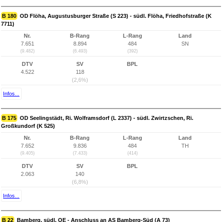
B 180
OD Flöha, Augustusburger Straße (S 223) - südl. Flöha, Friedhofstraße (K
7711)
Nr.
B-Rang
L-Rang
Land
7.651
8.894
484
SN
(9.482)
(6.493)
(392)
DTV
SV
BPL
4.522
118
(2,6%)
Infos...
B 175
OD Seelingstädt, Ri. Wolframsdorf (L 2337) - südl. Zwirtzschen, Ri.
Großkundorf (K 525)
Nr.
B-Rang
L-Rang
Land
7.652
9.836
484
TH
(9.405)
(7.433)
(414)
DTV
SV
BPL
2.063
140
(6,8%)
Infos...
B 22
Bamberg, südl. OE - Anschluss an AS Bamberg-Süd (A 73)