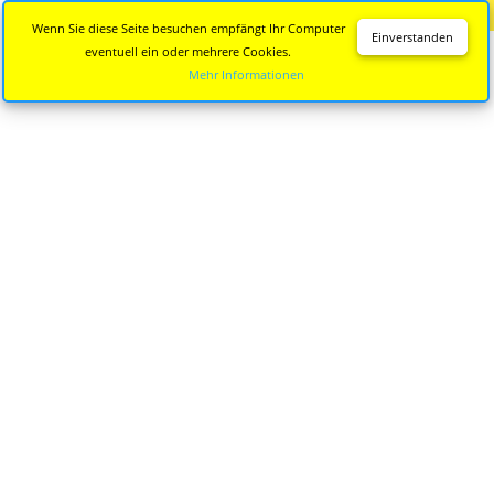
Diese Seite wird nicht mehr aktualisiert.
Zur neuen Seite
Wenn Sie diese Seite besuchen empfängt Ihr Computer
Einverstanden
eventuell ein oder mehrere Cookies.
Mehr Informationen