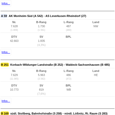
Infos...
A 59
AK Monheim-Süd (A 542) - AS Leverkusen-Rheindorf (27)
Nr.
B-Rang
L-Rang
Land
7.628
1.730
487
NW
(1.809)
(1.561)
(460)
DTV
SV
BPL
42.663
1.835
(4,3%)
Infos...
B 251
Korbach-Wildunger Landstraße (B 252) - Waldeck-Sachsenhausen (B 485)
Nr.
B-Rang
L-Rang
Land
7.629
5.963
486
HE
(11.085)
(3.582)
(472)
DTV
SV
BPL
10.773
819
WB
(7,6%)
Infos...
B 169
südl. Stollberg, Bahnhofstraße (S 258) - nördl. Lößnitz, Ri. Raum (S 283)