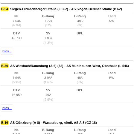
B 54
Siegen-Freudenberger Straße (L 562) - AS Siegen-Berliner Straße (B 62)
Nr.
B-Rang
L-Rang
Land
7.644
1.724
485
NW
(6.794)
(175)
(27)
DTV
SV
BPL
42.730
1.837
(4,3%)
Infos...
B 39
AS Wiesloch/Rauenberg (A 6) (32) - AS Mühlhausen-West, Obsthalle (L 546)
Nr.
B-Rang
L-Rang
Land
7.645
3.985
485
BW
(5.951)
(1.665)
(337)
DTV
SV
BPL
16.959
492
(2,9%)
Infos...
B 16
AS Günzburg (A 8) - Wasserburg, nördl. AS A 8 (GZ 18)
Nr.
B-Rang
L-Rang
Land