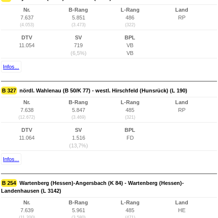
Nr.
B-Rang
L-Rang
Land
7.637
5.851
486
RP
(4.053)
(3.473)
(322)
DTV
SV
BPL
11.054
719
VB
(6,5%)
VB
Infos...
B 327
nördl. Wahlenau (B 50/K 77) - westl. Hirschfeld (Hunsrück) (L 190)
Nr.
B-Rang
L-Rang
Land
7.638
5.847
485
RP
(12.672)
(3.469)
(321)
DTV
SV
BPL
11.064
1.516
FD
(13,7%)
Infos...
B 254
Wartenberg (Hessen)-Angersbach (K 84) - Wartenberg (Hessen)-
Landenhausen (L 3142)
Nr.
B-Rang
L-Rang
Land
7.639
5.961
485
HE
(11.200)
(3.580)
(471)