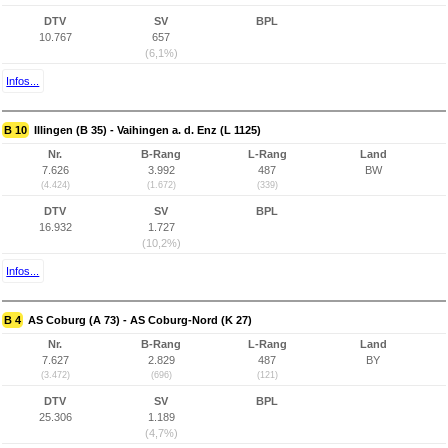
DTV
SV
BPL
10.767
657
(6,1%)
Infos...
B 10
Illingen (B 35) - Vaihingen a. d. Enz (L 1125)
Nr.
B-Rang
L-Rang
Land
7.626
3.992
487
BW
(4.424)
(1.672)
(339)
DTV
SV
BPL
16.932
1.727
(10,2%)
Infos...
B 4
AS Coburg (A 73) - AS Coburg-Nord (K 27)
Nr.
B-Rang
L-Rang
Land
7.627
2.829
487
BY
(3.472)
(696)
(121)
DTV
SV
BPL
25.306
1.189
(4,7%)