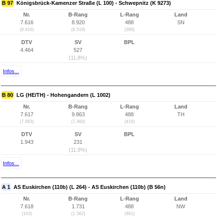
B 97
Königsbrück-Kamenzer Straße (L 100) - Schwepnitz (K 9273)
Nr.
B-Rang
L-Rang
Land
7.616
8.920
488
SN
(8.616)
(6.519)
(396)
DTV
SV
BPL
4.464
527
(11,8%)
Infos...
B 80
LG (HE/TH) - Hohengandern (L 1002)
Nr.
B-Rang
L-Rang
Land
7.617
9.863
488
TH
(7.883)
(7.460)
(418)
DTV
SV
BPL
1.943
231
(11,9%)
Infos...
A 1
AS Euskirchen (110b) (L 264) - AS Euskirchen (110b) (B 56n)
Nr.
B-Rang
L-Rang
Land
7.618
1.731
488
NW
(103)
(1.562)
(461)