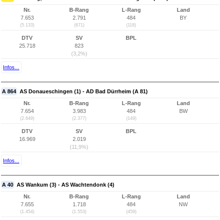
Nr.
B-Rang
L-Rang
Land
7.653
2.791
484
BY
(5.133)
(671)
(118)
DTV
SV
BPL
25.718
823
(3,2%)
Infos...
A 864
AS Donaueschingen (1) - AD Bad Dürrheim (A 81)
Nr.
B-Rang
L-Rang
Land
7.654
3.983
484
BW
(2.649)
(2.377)
(149)
DTV
SV
BPL
16.969
2.019
(11,9%)
Infos...
A 40
AS Wankum (3) - AS Wachtendonk (4)
Nr.
B-Rang
L-Rang
Land
7.655
1.718
484
NW
(1.454)
(1.553)
(459)