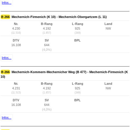
Infos...
B 266
Mechernich-Firmenich (K 10) - Mechernich-Obergartzem (L 11)
Nr.
B-Rang
L-Rang
Land
4.230
4.192
925
NW
(11.516)
(1.857)
(349)
DTV
SV
BPL
16.108
644
(4,0%)
Infos...
B 266
Mechernich-Kommern-Mechernicher Weg (B 477) - Mechernich-Firmenich (K
10)
Nr.
B-Rang
L-Rang
Land
4.231
4.192
925
NW
(11.515)
(1.857)
(349)
DTV
SV
BPL
16.108
644
(4,0%)
Infos...