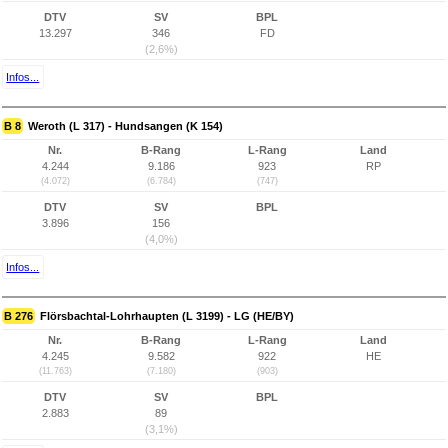
DTV
SV
BPL
13.297
346
FD
(2,6%)
Infos...
B 8
Weroth (L 317) - Hundsangen (K 154)
Nr.
B-Rang
L-Rang
Land
4.244
9.186
923
RP
(4.072)
(6.784)
(747)
DTV
SV
BPL
3.896
156
(4,0%)
Infos...
B 276
Flörsbachtal-Lohrhaupten (L 3199) - LG (HE/BY)
Nr.
B-Rang
L-Rang
Land
4.245
9.582
922
HE
(11.763)
(7.180)
(903)
DTV
SV
BPL
2.883
89
(3,1%)