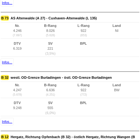
Infos...
B 73
AS Altenwalde (A 27) - Cuxhaven-Altenwalde (L 135)
Nr.
B-Rang
L-Rang
Land
4.246
8.026
922
NI
(7.697)
(5.628)
(653)
DTV
SV
BPL
6.319
221
(3,5%)
Infos...
B 32
westl. OD-Grenze Burladingen - östl. OD-Grenze Burladingen
Nr.
B-Rang
L-Rang
Land
4.247
6.636
922
BW
(5.678)
(4.251)
(772)
DTV
SV
BPL
9.248
555
(6,0%)
Infos...
B 12
Hergatz, Richtung Opfenbach (B 32) - östlich Hergatz, Richtung Wangen (B