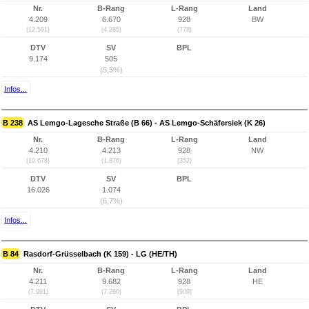
Nr.
B-Rang
L-Rang
Land
4.209
6.670
928
BW
(12.591)
(4.285)
(778)
DTV
SV
BPL
9.174
505
(5,5%)
Infos...
B 238
AS Lemgo-Lagesche Straße (B 66) - AS Lemgo-Schäfersiek (K 26)
Nr.
B-Rang
L-Rang
Land
4.210
4.213
928
NW
(10.678)
(1.876)
(352)
DTV
SV
BPL
16.026
1.074
(6,7%)
Infos...
B 84
Rasdorf-Grüsselbach (K 159) - LG (HE/TH)
Nr.
B-Rang
L-Rang
Land
4.211
9.682
928
HE
(7.991)
(7.280)
(909)