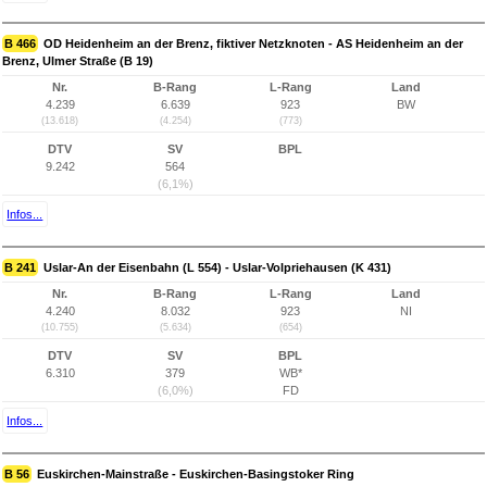
B 466
OD Heidenheim an der Brenz, fiktiver Netzknoten - AS Heidenheim an der
Brenz, Ulmer Straße (B 19)
Nr.
B-Rang
L-Rang
Land
4.239
6.639
923
BW
(13.618)
(4.254)
(773)
DTV
SV
BPL
9.242
564
(6,1%)
Infos...
B 241
Uslar-An der Eisenbahn (L 554) - Uslar-Volpriehausen (K 431)
Nr.
B-Rang
L-Rang
Land
4.240
8.032
923
NI
(10.755)
(5.634)
(654)
DTV
SV
BPL
6.310
379
WB*
(6,0%)
FD
Infos...
B 56
Euskirchen-Mainstraße - Euskirchen-Basingstoker Ring