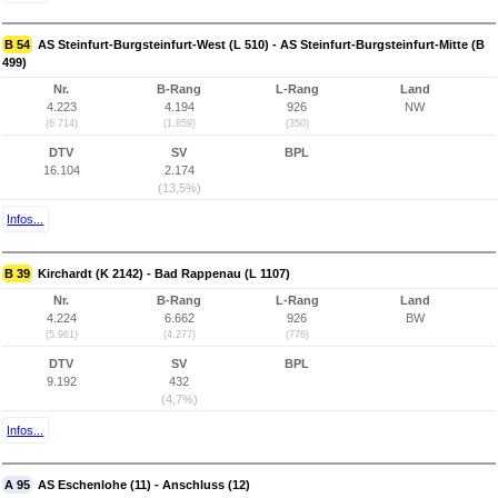
B 54
AS Steinfurt-Burgsteinfurt-West (L 510) - AS Steinfurt-Burgsteinfurt-Mitte (B
499)
Nr.
B-Rang
L-Rang
Land
4.223
4.194
926
NW
(6.714)
(1.859)
(350)
DTV
SV
BPL
16.104
2.174
(13,5%)
Infos...
B 39
Kirchardt (K 2142) - Bad Rappenau (L 1107)
Nr.
B-Rang
L-Rang
Land
4.224
6.662
926
BW
(5.961)
(4.277)
(776)
DTV
SV
BPL
9.192
432
(4,7%)
Infos...
A 95
AS Eschenlohe (11) - Anschluss (12)