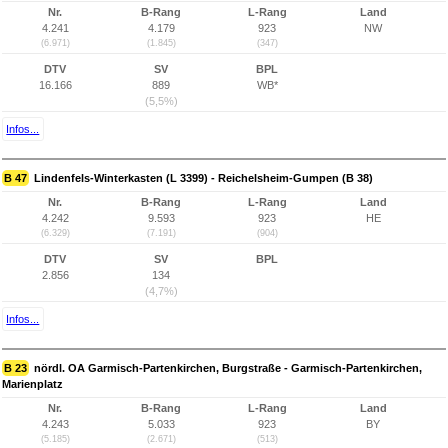
Nr.
B-Rang
L-Rang
Land
4.241
4.179
923
NW
(6.971)
(1.845)
(347)
DTV
SV
BPL
16.166
889
WB*
(5,5%)
Infos...
B 47
Lindenfels-Winterkasten (L 3399) - Reichelsheim-Gumpen (B 38)
Nr.
B-Rang
L-Rang
Land
4.242
9.593
923
HE
(6.329)
(7.191)
(904)
DTV
SV
BPL
2.856
134
(4,7%)
Infos...
B 23
nördl. OA Garmisch-Partenkirchen, Burgstraße - Garmisch-Partenkirchen,
Marienplatz
Nr.
B-Rang
L-Rang
Land
4.243
5.033
923
BY
(5.185)
(2.671)
(513)