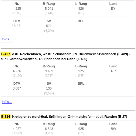
Nr.
B-Rang
L-Rang
Land
4.225
5.041
926
BY
(2.300)
(2.448)
(413)
DTV
SV
BPL
13.271
571
(4,3%)
Infos...
B 427
östl. Reichenbach, westl. Schindhard, Ri. Bruchweiler-Bärenbach (L 489) -
südl. Vorderweidenthal, Ri. Erlenbach bei Dahn (L 490)
Nr.
B-Rang
L-Rang
Land
4.226
9.189
925
RP
(13.150)
(6.787)
(749)
DTV
SV
BPL
3.887
136
(3,5%)
Infos...
B 314
Kreisgrenze nord-östl. Stühlingen-Grimmelshofen - südl. Randen (B 27)
Nr.
B-Rang
L-Rang
Land
4.227
6.643
925
BW
(12.567)
(4.258)
(775)