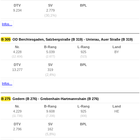
DTV
SV
BPL
9.234
2.779
(30,1%)
Infos...
B 305
OD Berchtesgaden, Salzbergstraße (B 319) - Unterau, Auer Straße (B 319)
Nr.
B-Rang
L-Rang
Land
4.228
5.039
925
BY
(12.404)
(2.677)
(515)
DTV
SV
BPL
13.277
319
(2,4%)
Infos...
B 275
Gedern (B 276) - Grebenhain-Hartmannshain (B 276)
Nr.
B-Rang
L-Rang
Land
4.229
9.608
925
HE
(11.736)
(7.206)
(906)
DTV
SV
BPL
2.796
162
(5,8%)