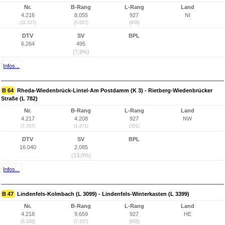
Nr.
B-Rang
L-Rang
Land
4.216
8.055
927
NI
(11.037)
(5.657)
(658)
DTV
SV
BPL
6.264
495
(7,9%)
Infos...
B 64
Rheda-Wiedenbrück-Lintel-Am Postdamm (K 3) - Rietberg-Wiedenbrücker
Straße (L 782)
Nr.
B-Rang
L-Rang
Land
4.217
4.208
927
NW
(7.357)
(1.871)
(351)
DTV
SV
BPL
16.040
2.085
(13,0%)
Infos...
B 47
Lindenfels-Kolmbach (L 3099) - Lindenfels-Winterkasten (L 3399)
Nr.
B-Rang
L-Rang
Land
4.218
9.659
927
HE
(6.328)
(7.257)
(908)