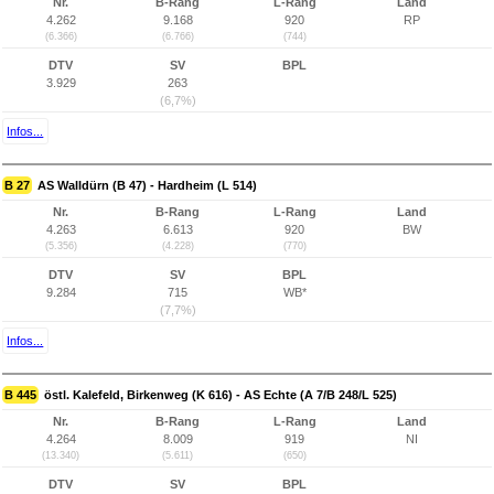
Nr.
B-Rang
L-Rang
Land
4.262
9.168
920
RP
(6.366)
(6.766)
(744)
DTV
SV
BPL
3.929
263
(6,7%)
Infos...
B 27
AS Walldürn (B 47) - Hardheim (L 514)
Nr.
B-Rang
L-Rang
Land
4.263
6.613
920
BW
(5.356)
(4.228)
(770)
DTV
SV
BPL
9.284
715
WB*
(7,7%)
Infos...
B 445
östl. Kalefeld, Birkenweg (K 616) - AS Echte (A 7/B 248/L 525)
Nr.
B-Rang
L-Rang
Land
4.264
8.009
919
NI
(13.340)
(5.611)
(650)
DTV
SV
BPL