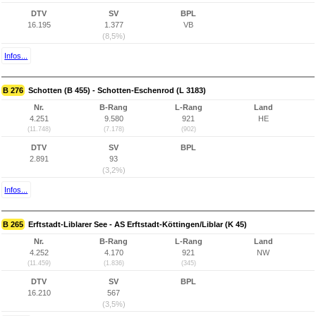
DTV
SV
BPL
16.195
1.377
VB
(8,5%)
Infos...
B 276
Schotten (B 455) - Schotten-Eschenrod (L 3183)
Nr.
B-Rang
L-Rang
Land
4.251
9.580
921
HE
(11.748)
(7.178)
(902)
DTV
SV
BPL
2.891
93
(3,2%)
Infos...
B 265
Erftstadt-Liblarer See - AS Erftstadt-Köttingen/Liblar (K 45)
Nr.
B-Rang
L-Rang
Land
4.252
4.170
921
NW
(11.459)
(1.836)
(345)
DTV
SV
BPL
16.210
567
(3,5%)