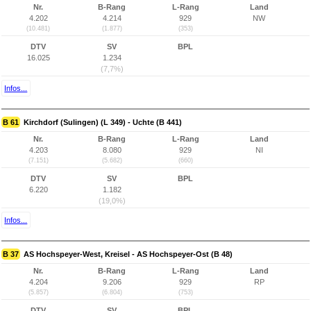
Nr.
B-Rang
L-Rang
Land
4.202
4.214
929
NW
(10.481)
(1.877)
(353)
DTV
SV
BPL
16.025
1.234
(7,7%)
Infos...
B 61
Kirchdorf (Sulingen) (L 349) - Uchte (B 441)
Nr.
B-Rang
L-Rang
Land
4.203
8.080
929
NI
(7.151)
(5.682)
(660)
DTV
SV
BPL
6.220
1.182
(19,0%)
Infos...
B 37
AS Hochspeyer-West, Kreisel - AS Hochspeyer-Ost (B 48)
Nr.
B-Rang
L-Rang
Land
4.204
9.206
929
RP
(5.857)
(6.804)
(753)
DTV
SV
BPL