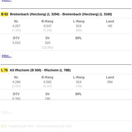
B 62
Breitenbach (Herzberg) (L 3294) - Breitenbach (Herzberg) (L 3160)
Nr.
B-Rang
L-Rang
Land
4.267
9.547
919
HE
(7.300)
(7.145)
(900)
DTV
SV
BPL
3.015
329
(10,9%)
Infos...
L 75
AS Iffezheim (B 500) - Iffezheim (L 78B)
Nr.
B-Rang
L-Rang
Land
4.268
6.582
919
BW
(5.825)
(4.197)
(769)
DTV
SV
BPL
9.350
748
(8,0%)
Infos...
B 2
Huglfing (B 472) - Obersöchering (B 472)