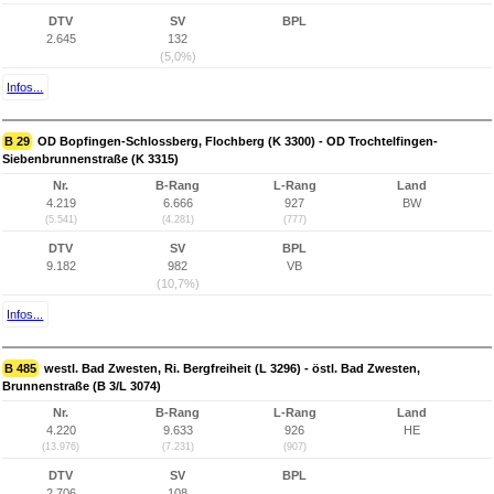
DTV
SV
BPL
2.645
132
(5,0%)
Infos...
B 29
OD Bopfingen-Schlossberg, Flochberg (K 3300) - OD Trochtelfingen-
Siebenbrunnenstraße (K 3315)
Nr.
B-Rang
L-Rang
Land
4.219
6.666
927
BW
(5.541)
(4.281)
(777)
DTV
SV
BPL
9.182
982
VB
(10,7%)
Infos...
B 485
westl. Bad Zwesten, Ri. Bergfreiheit (L 3296) - östl. Bad Zwesten,
Brunnenstraße (B 3/L 3074)
Nr.
B-Rang
L-Rang
Land
4.220
9.633
926
HE
(13.976)
(7.231)
(907)
DTV
SV
BPL
2.706
108