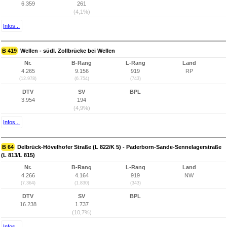
6.359
261
(4,1%)
Infos...
B 419
Wellen - südl. Zollbrücke bei Wellen
Nr.
B-Rang
L-Rang
Land
4.265
9.156
919
RP
(12.978)
(6.754)
(743)
DTV
SV
BPL
3.954
194
(4,9%)
Infos...
B 64
Delbrück-Hövelhofer Straße (L 822/K 5) - Paderborn-Sande-Sennelagerstraße
(L 813/L 815)
Nr.
B-Rang
L-Rang
Land
4.266
4.164
919
NW
(7.364)
(1.830)
(343)
DTV
SV
BPL
16.238
1.737
(10,7%)
Infos...