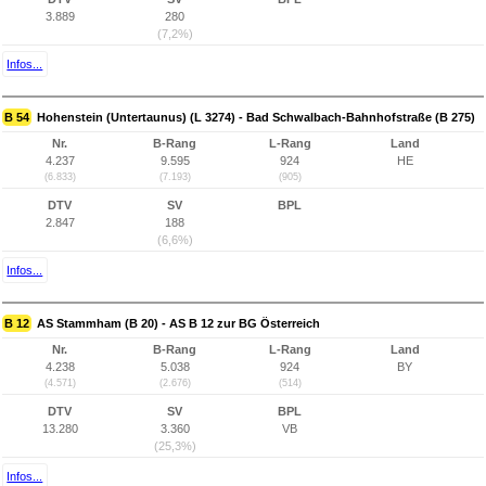
3.889
280
(7,2%)
Infos...
B 54
Hohenstein (Untertaunus) (L 3274) - Bad Schwalbach-Bahnhofstraße (B 275)
Nr.
B-Rang
L-Rang
Land
4.237
9.595
924
HE
(6.833)
(7.193)
(905)
DTV
SV
BPL
2.847
188
(6,6%)
Infos...
B 12
AS Stammham (B 20) - AS B 12 zur BG Österreich
Nr.
B-Rang
L-Rang
Land
4.238
5.038
924
BY
(4.571)
(2.676)
(514)
DTV
SV
BPL
13.280
3.360
VB
(25,3%)
Infos...