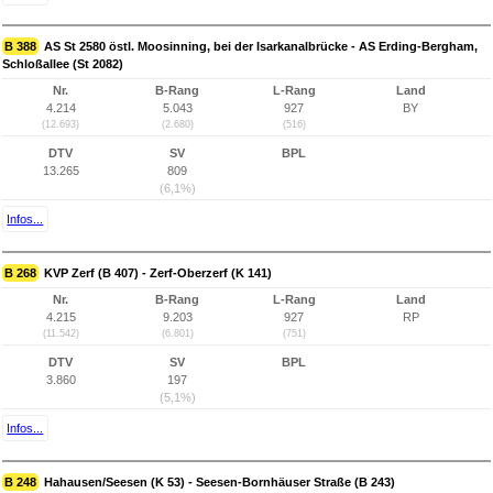
B 388
AS St 2580 östl. Moosinning, bei der Isarkanalbrücke - AS Erding-Bergham,
Schloßallee (St 2082)
Nr.
B-Rang
L-Rang
Land
4.214
5.043
927
BY
(12.693)
(2.680)
(516)
DTV
SV
BPL
13.265
809
(6,1%)
Infos...
B 268
KVP Zerf (B 407) - Zerf-Oberzerf (K 141)
Nr.
B-Rang
L-Rang
Land
4.215
9.203
927
RP
(11.542)
(6.801)
(751)
DTV
SV
BPL
3.860
197
(5,1%)
Infos...
B 248
Hahausen/Seesen (K 53) - Seesen-Bornhäuser Straße (B 243)