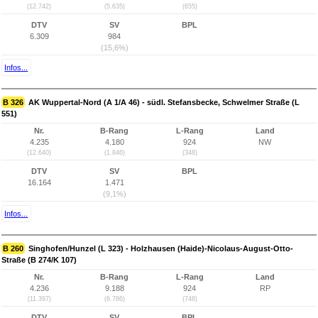
(12.742)
(5.635)
(655)
DTV
SV
BPL
6.309
984
(15,6%)
Infos...
B 326
AK Wuppertal-Nord (A 1/A 46) - südl. Stefansbecke, Schwelmer Straße (L
551)
Nr.
B-Rang
L-Rang
Land
4.235
4.180
924
NW
(12.640)
(1.846)
(348)
DTV
SV
BPL
16.164
1.471
(9,1%)
Infos...
B 260
Singhofen/Hunzel (L 323) - Holzhausen (Haide)-Nicolaus-August-Otto-
Straße (B 274/K 107)
Nr.
B-Rang
L-Rang
Land
4.236
9.188
924
RP
(11.397)
(6.786)
(748)
DTV
SV
BPL