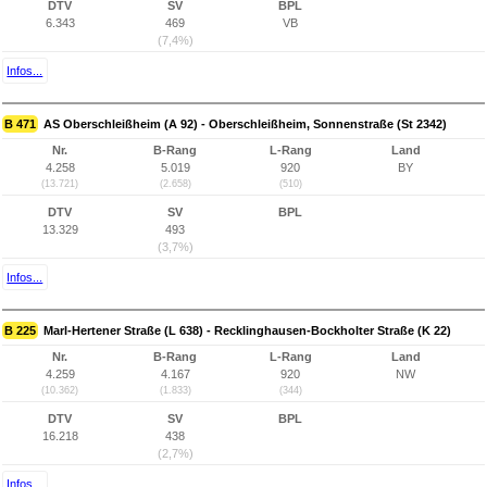
DTV
SV
BPL
6.343
469
VB
(7,4%)
Infos...
B 471
AS Oberschleißheim (A 92) - Oberschleißheim, Sonnenstraße (St 2342)
Nr.
B-Rang
L-Rang
Land
4.258
5.019
920
BY
(13.721)
(2.658)
(510)
DTV
SV
BPL
13.329
493
(3,7%)
Infos...
B 225
Marl-Hertener Straße (L 638) - Recklinghausen-Bockholter Straße (K 22)
Nr.
B-Rang
L-Rang
Land
4.259
4.167
920
NW
(10.362)
(1.833)
(344)
DTV
SV
BPL
16.218
438
(2,7%)
Infos...