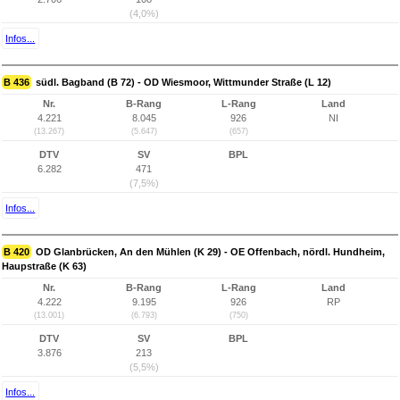
(4,0%)
Infos...
B 436
südl. Bagband (B 72) - OD Wiesmoor, Wittmunder Straße (L 12)
Nr.
B-Rang
L-Rang
Land
4.221
8.045
926
NI
(13.267)
(5.647)
(657)
DTV
SV
BPL
6.282
471
(7,5%)
Infos...
B 420
OD Glanbrücken, An den Mühlen (K 29) - OE Offenbach, nördl. Hundheim,
Haupstraße (K 63)
Nr.
B-Rang
L-Rang
Land
4.222
9.195
926
RP
(13.001)
(6.793)
(750)
DTV
SV
BPL
3.876
213
(5,5%)
Infos...