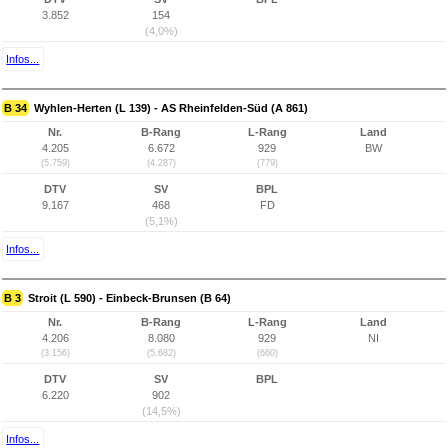
3.852
154
(4,0%)
Infos...
B 34
Wyhlen-Herten (L 139) - AS Rheinfelden-Süd (A 861)
Nr.
B-Rang
L-Rang
Land
4.205
6.672
929
BW
(5.759)
(4.287)
(779)
DTV
SV
BPL
9.167
468
FD
(5,1%)
Infos...
B 3
Stroit (L 590) - Einbeck-Brunsen (B 64)
Nr.
B-Rang
L-Rang
Land
4.206
8.080
929
NI
(3.156)
(5.682)
(660)
DTV
SV
BPL
6.220
902
(14,5%)
Infos...