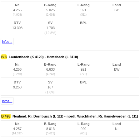
Nr.
B-Rang
L-Rang
Land
4.255
5.025
921
BY
(4.908)
(2.663)
(511)
DTV
SV
BPL
13.308
1.703
(12,8%)
Infos...
B 3
Laudenbach (K 4129) - Hemsbach (L 3110)
Nr.
B-Rang
L-Rang
Land
4.256
6.633
921
BW
(3.265)
(4.248)
(771)
DTV
SV
BPL
9.253
167
(1,8%)
Infos...
B 495
Neuland, Ri. Dornbusch (L 111) - nördl. Wischhafen, Ri. Hamelwörden (L 111)
Nr.
B-Rang
L-Rang
Land
4.257
8.013
920
NI
(14.037)
(5.615)
(651)