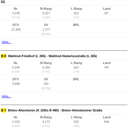
32)
Nr.
B-Rang
L-Rang
Land
4.248
5.027
922
BY
(4.535)
(2.665)
(512)
DTV
SV
BPL
13.306
1.277
(9,6%)
Infos...
B 8
Wahlrod-Friedhof (L 265) - Wahlrod-Hubertusstraße (L 265)
Nr.
B-Rang
L-Rang
Land
4.249
9.184
922
RP
(4.059)
(6.782)
(746)
DTV
SV
BPL
3.898
242
(6,2%)
Infos...
B 7
Brilon-Altenbüren (K 15/Ex-B 480) - Brilon-Altenbürener Straße
Nr.
B-Rang
L-Rang
Land
4.250
4.173
922
NW
(3.869)
(1.839)
(346)