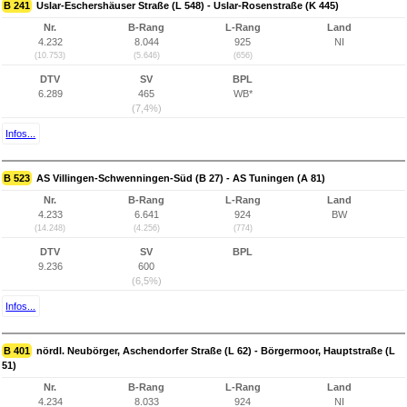
B 241
Uslar-Eschershäuser Straße (L 548) - Uslar-Rosenstraße (K 445)
Nr.
B-Rang
L-Rang
Land
4.232
8.044
925
NI
(10.753)
(5.646)
(656)
DTV
SV
BPL
6.289
465
WB*
(7,4%)
Infos...
B 523
AS Villingen-Schwenningen-Süd (B 27) - AS Tuningen (A 81)
Nr.
B-Rang
L-Rang
Land
4.233
6.641
924
BW
(14.248)
(4.256)
(774)
DTV
SV
BPL
9.236
600
(6,5%)
Infos...
B 401
nördl. Neubörger, Aschendorfer Straße (L 62) - Börgermoor, Hauptstraße (L
51)
Nr.
B-Rang
L-Rang
Land
4.234
8.033
924
NI