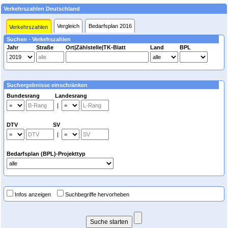
Verkehrszahlen Deutschland
Vergleich
Bedarfsplan 2016
Verkehrszahlen
Suchen - Verkehszahlen
Jahr
Straße
Ort|Zählstelle|TK-Blatt
Land
BPL
Suchergebnisse einschränken
Bundesrang Landesrang
|
DTV SV
|
Bedarfsplan (BPL)-Projekttyp
Infos anzeigen
Suchbegriffe hervorheben