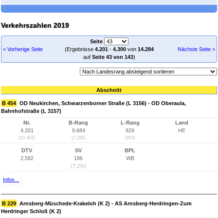
Verkehrszahlen 2019
Seite
< Vorherige Seite
(Ergebnisse
4.201
-
4.300
von
14.284
Nächste Seite >
auf
Seite 43 von 143
)
Abschnitt
B 454
OD Neukirchen, Schwarzenborner Straße (L 3156) - OD Oberaula,
Bahnhofstraße (L 3157)
Nr.
B-Rang
L-Rang
Land
4.201
9.684
929
HE
(13.402)
(7.282)
(910)
DTV
SV
BPL
2.582
186
WB
(7,2%)
Infos...
B 229
Arnsberg-Müschede-Krakeloh (K 2) - AS Arnsberg-Herdringen-Zum
Herdringer Schloß (K 2)