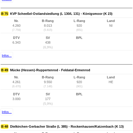
B 75
KVP Scheeßel-Ostlandsiedlung (L 130/L 131) - Königsmoor (K 23)
Nr.
B-Rang
L-Rang
Land
4.260
8.013
920
NI
(7.759)
(5.615)
(651)
DTV
SV
BPL
6.343
438
(6,9%)
Infos...
B 49
Mücke (Hessen)-Ruppertenrod - Feldatal-Ermenrod
Nr.
B-Rang
L-Rang
Land
4.261
9.550
920
HE
(6.470)
(7.148)
(901)
DTV
SV
BPL
3.000
177
(5,9%)
Infos...
B 48
Dielkirchen-Gerbacher Straße (L 385) - Rockenhausen/Katzenbach (K 13)