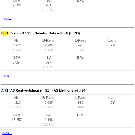
DTV
SV
BPL
2.585
401
(15,5%)
Infos...
B 51
Serrig (K 138) - Bahnhof Taben-Rodt (L 133)
Nr.
B-Rang
L-Rang
Land
4.212
9.205
928
RP
(6.636)
(6.803)
(752)
DTV
SV
BPL
3.854
397
(10,3%)
Infos...
A 71
AS Rentwertshausen (23) - AS Mellrichstadt (24)
Nr.
B-Rang
L-Rang
Land
4.213
5.045
928
BY
(2.069)
(2.449)
(414)
DTV
SV
BPL
13.257
2.148
(16,2%)
Infos...