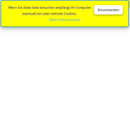
Diese Seite wird nicht mehr aktualisiert.
Zur neuen Seite
Wenn Sie diese Seite besuchen empfängt Ihr Computer
Einverstanden
eventuell ein oder mehrere Cookies.
Mehr Informationen