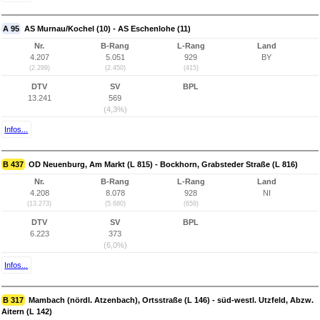
A 95
AS Murnau/Kochel (10) - AS Eschenlohe (11)
Nr.
B-Rang
L-Rang
Land
4.207
5.051
929
BY
(2.299)
(2.450)
(415)
DTV
SV
BPL
13.241
569
(4,3%)
Infos...
B 437
OD Neuenburg, Am Markt (L 815) - Bockhorn, Grabsteder Straße (L 816)
Nr.
B-Rang
L-Rang
Land
4.208
8.078
928
NI
(13.273)
(5.680)
(659)
DTV
SV
BPL
6.223
373
(6,0%)
Infos...
B 317
Mambach (nördl. Atzenbach), Ortsstraße (L 146) - süd-westl. Utzfeld, Abzw.
Aitern (L 142)