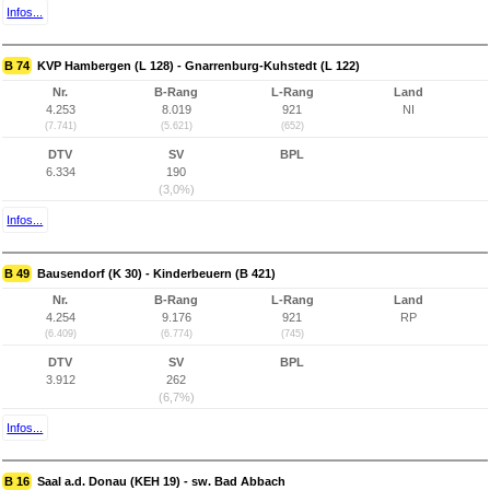
Infos...
B 74
KVP Hambergen (L 128) - Gnarrenburg-Kuhstedt (L 122)
Nr.
B-Rang
L-Rang
Land
4.253
8.019
921
NI
(7.741)
(5.621)
(652)
DTV
SV
BPL
6.334
190
(3,0%)
Infos...
B 49
Bausendorf (K 30) - Kinderbeuern (B 421)
Nr.
B-Rang
L-Rang
Land
4.254
9.176
921
RP
(6.409)
(6.774)
(745)
DTV
SV
BPL
3.912
262
(6,7%)
Infos...
B 16
Saal a.d. Donau (KEH 19) - sw. Bad Abbach