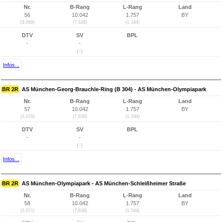
Nr.
B-Rang
L-Rang
Land
56
10.042
1.757
BY
(3.069)
(7.638)
(1.344)
DTV
SV
BPL
-
-
(-)
Infos...
BR 2R
AS München-Georg-Brauchle-Ring (B 304) - AS München-Olympiapark
Nr.
B-Rang
L-Rang
Land
57
10.042
1.757
BY
(3.070)
(7.638)
(1.344)
DTV
SV
BPL
-
-
(-)
Infos...
BR 2R
AS München-Olympiapark - AS München-Schleißheimer Straße
Nr.
B-Rang
L-Rang
Land
58
10.042
1.757
BY
(3.071)
(7.638)
(1.344)