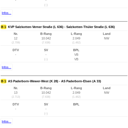
-
-
(-)
Infos...
B 1
KVP Salzkotten-Verner Straße (L 636) - Salzkotten-Thüler Straße (L 636)
Nr.
B-Rang
L-Rang
Land
12
10.042
2.049
NW
(2.709)
(7.638)
(1.462)
DTV
SV
BPL
-
-
VB
(-)
VB
Infos...
B 1
AS Paderborn-Wewer-West (K 28) - AS Paderborn-Elsen (A 33)
Nr.
B-Rang
L-Rang
Land
13
10.042
2.049
NW
(2.713)
(7.638)
(1.462)
DTV
SV
BPL
-
-
(-)
Infos...