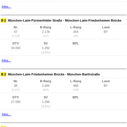
Infos...
B 2
München-Laim-Fürstenfelder Straße - München-Laim-Friedenheimer Brücke
Nr.
B-Rang
L-Rang
Land
47
2.178
354
BY
(3.026)
(317)
(40)
DTV
SV
BPL
34.000
1.292
(3,8%)
Infos...
B 2
München-Laim-Friedenheimer Brücke - München-Barthstraße
Nr.
B-Rang
L-Rang
Land
48
2.694
468
BY
(3.027)
(605)
(108)
DTV
SV
BPL
27.000
1.296
(4,8%)
Infos...