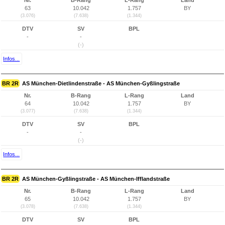
Nr.
B-Rang
L-Rang
Land
63
10.042
1.757
BY
(3.076)
(7.638)
(1.344)
DTV
SV
BPL
-
-
(-)
Infos...
BR 2R
AS München-Dietlindenstraße - AS München-Gyßlingstraße
Nr.
B-Rang
L-Rang
Land
64
10.042
1.757
BY
(3.077)
(7.638)
(1.344)
DTV
SV
BPL
-
-
(-)
Infos...
BR 2R
AS München-Gyßlingstraße - AS München-Ifflandstraße
Nr.
B-Rang
L-Rang
Land
65
10.042
1.757
BY
(3.078)
(7.638)
(1.344)
DTV
SV
BPL