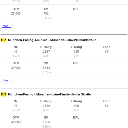
(3.023)
(605)
(108)
DTV
SV
BPL
27.000
702
(2,6%)
Infos...
B 2
München-Pasing-Am Knie - München-Laim-Willibaldstraße
Nr.
B-Rang
L-Rang
Land
45
1.927
315
BY
(3.024)
(228)
(29)
DTV
SV
BPL
39.000
2.613
(6,7%)
Infos...
B 2
München-Pasing - München-Laim-Fürstenfelder Straße
Nr.
B-Rang
L-Rang
Land
46
1.879
309
BY
(3.025)
(216)
(26)
DTV
SV
BPL
40.000
2.600
(6,5%)