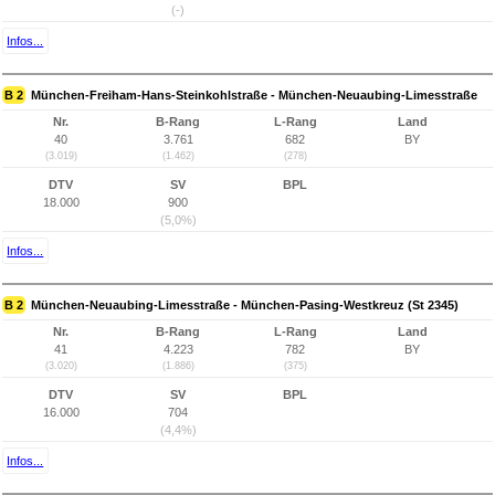
(-)
Infos...
B 2
München-Freiham-Hans-Steinkohlstraße - München-Neuaubing-Limesstraße
Nr.
B-Rang
L-Rang
Land
40
3.761
682
BY
(3.019)
(1.462)
(278)
DTV
SV
BPL
18.000
900
(5,0%)
Infos...
B 2
München-Neuaubing-Limesstraße - München-Pasing-Westkreuz (St 2345)
Nr.
B-Rang
L-Rang
Land
41
4.223
782
BY
(3.020)
(1.886)
(375)
DTV
SV
BPL
16.000
704
(4,4%)
Infos...