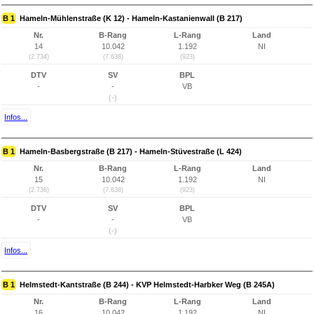
B 1
Hameln-Mühlenstraße (K 12) - Hameln-Kastanienwall (B 217)
Nr.
B-Rang
L-Rang
Land
14
10.042
1.192
NI
(2.734)
(7.638)
(923)
DTV
SV
BPL
-
-
VB
(-)
Infos...
B 1
Hameln-Basbergstraße (B 217) - Hameln-Stüvestraße (L 424)
Nr.
B-Rang
L-Rang
Land
15
10.042
1.192
NI
(2.736)
(7.638)
(923)
DTV
SV
BPL
-
-
VB
(-)
Infos...
B 1
Helmstedt-Kantstraße (B 244) - KVP Helmstedt-Harbker Weg (B 245A)
Nr.
B-Rang
L-Rang
Land
16
10.042
1.192
NI