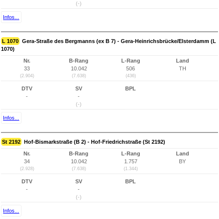
(-)
Infos...
L 1070
Gera-Straße des Bergmanns (ex B 7) - Gera-Heinrichsbrücke/Elsterdamm (L
1070)
Nr.
B-Rang
L-Rang
Land
33
10.042
506
TH
(2.904)
(7.638)
(436)
DTV
SV
BPL
-
-
(-)
Infos...
St 2192
Hof-Bismarkstraße (B 2) - Hof-Friedrichstraße (St 2192)
Nr.
B-Rang
L-Rang
Land
34
10.042
1.757
BY
(2.928)
(7.638)
(1.344)
DTV
SV
BPL
-
-
(-)
Infos...