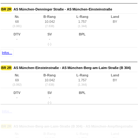
BR 2R
AS München-Denninger Straße - AS München-Einsteinstraße
Nr.
B-Rang
L-Rang
Land
68
10.042
1.757
BY
(3.081)
(7.638)
(1.344)
DTV
SV
BPL
-
-
(-)
Infos...
BR 2R
AS München-Einsteinstraße - AS München-Berg-am-Laim-Straße (B 304)
Nr.
B-Rang
L-Rang
Land
69
10.042
1.757
BY
(3.082)
(7.638)
(1.344)
DTV
SV
BPL
-
-
(-)
Infos...
BR 2R
AS München-Berg-am-Laim-Straße (B 304) - AS München-Ampflingstraße
Nr.
B-Rang
L-Rang
Land