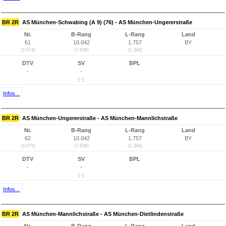
BR 2R
AS München-Schwabing (A 9) (76) - AS München-Ungererstraße
Nr.
B-Rang
L-Rang
Land
61
10.042
1.757
BY
(3.074)
(7.638)
(1.344)
DTV
SV
BPL
-
-
(-)
Infos...
BR 2R
AS München-Ungererstraße - AS München-Mannlichstraße
Nr.
B-Rang
L-Rang
Land
62
10.042
1.757
BY
(3.075)
(7.638)
(1.344)
DTV
SV
BPL
-
-
(-)
Infos...
BR 2R
AS München-Mannlichstraße - AS München-Dietlindenstraße