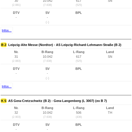
30
10.042
617
SN
(2.881)
(7.638)
(525)
DTV
SV
BPL
-
-
(-)
Infos...
B 2
Leipzig-Alte Messe (Nordtor) - AS Leipzig-Richard-Lehmann-Straße (B 2)
Nr.
B-Rang
L-Rang
Land
31
10.042
617
SN
(2.883)
(7.638)
(525)
DTV
SV
BPL
-
-
(-)
Infos...
K 5
AS Gera-Cretzschwitz (B 2) - Gera-Langenberg (L 3007) (ex B 7)
Nr.
B-Rang
L-Rang
Land
32
10.042
506
TH
(2.903)
(7.638)
(436)
DTV
SV
BPL
-
-