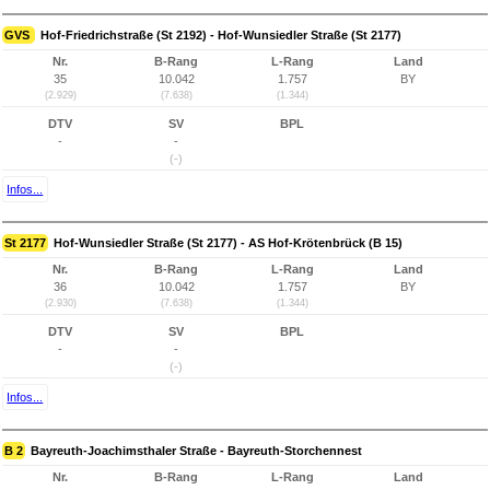
GVS
Hof-Friedrichstraße (St 2192) - Hof-Wunsiedler Straße (St 2177)
Nr.
B-Rang
L-Rang
Land
35
10.042
1.757
BY
(2.929)
(7.638)
(1.344)
DTV
SV
BPL
-
-
(-)
Infos...
St 2177
Hof-Wunsiedler Straße (St 2177) - AS Hof-Krötenbrück (B 15)
Nr.
B-Rang
L-Rang
Land
36
10.042
1.757
BY
(2.930)
(7.638)
(1.344)
DTV
SV
BPL
-
-
(-)
Infos...
B 2
Bayreuth-Joachimsthaler Straße - Bayreuth-Storchennest
Nr.
B-Rang
L-Rang
Land