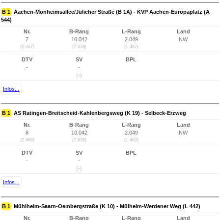
B 1
Aachen-Monheimsallee/Jülicher Straße (B 1A) - KVP Aachen-Europaplatz (A
544)
Nr.
B-Rang
L-Rang
Land
7
10.042
2.049
NW
(2.667)
(7.638)
(1.462)
DTV
SV
BPL
-
-
(-)
Infos...
B 1
AS Ratingen-Breitscheid-Kahlenbergsweg (K 19) - Selbeck-Erzweg
Nr.
B-Rang
L-Rang
Land
8
10.042
2.049
NW
(2.669)
(7.638)
(1.462)
DTV
SV
BPL
-
-
(-)
Infos...
B 1
Mühlheim-Saarn-Oembergstraße (K 10) - Mülheim-Werdener Weg (L 442)
Nr.
B-Rang
L-Rang
Land