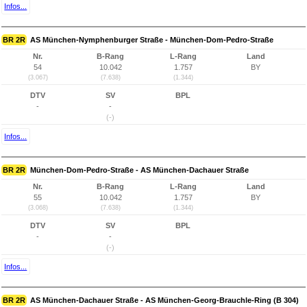
Infos...
BR 2R
AS München-Nymphenburger Straße - München-Dom-Pedro-Straße
Nr.
B-Rang
L-Rang
Land
54
10.042
1.757
BY
(3.067)
(7.638)
(1.344)
DTV
SV
BPL
-
-
(-)
Infos...
BR 2R
München-Dom-Pedro-Straße - AS München-Dachauer Straße
Nr.
B-Rang
L-Rang
Land
55
10.042
1.757
BY
(3.068)
(7.638)
(1.344)
DTV
SV
BPL
-
-
(-)
Infos...
BR 2R
AS München-Dachauer Straße - AS München-Georg-Brauchle-Ring (B 304)