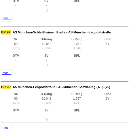
DTV
SV
BPL
-
-
(-)
Infos...
BR 2R
AS München-Schleißheimer Straße - AS München-Leopoldstraße
Nr.
B-Rang
L-Rang
Land
59
10.042
1.757
BY
(3.072)
(7.638)
(1.344)
DTV
SV
BPL
-
-
(-)
Infos...
BR 2R
AS München-Leopoldstraße - AS München-Schwabing (A 9) (76)
Nr.
B-Rang
L-Rang
Land
60
10.042
1.757
BY
(3.073)
(7.638)
(1.344)
DTV
SV
BPL
-
-
(-)
Infos...