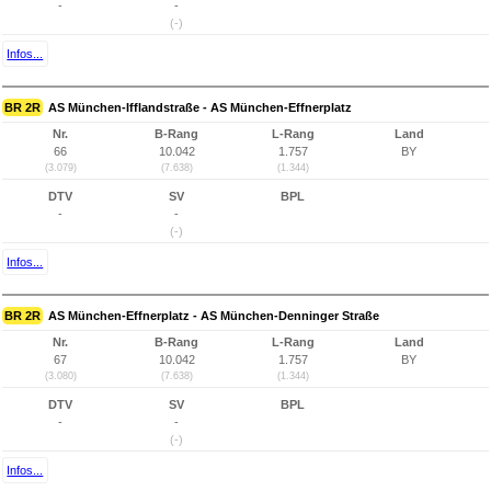
-
-
(-)
Infos...
BR 2R
AS München-Ifflandstraße - AS München-Effnerplatz
Nr.
B-Rang
L-Rang
Land
66
10.042
1.757
BY
(3.079)
(7.638)
(1.344)
DTV
SV
BPL
-
-
(-)
Infos...
BR 2R
AS München-Effnerplatz - AS München-Denninger Straße
Nr.
B-Rang
L-Rang
Land
67
10.042
1.757
BY
(3.080)
(7.638)
(1.344)
DTV
SV
BPL
-
-
(-)
Infos...