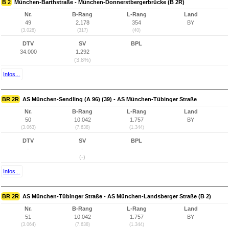
B 2
München-Barthstraße - München-Donnerstbergerbrücke (B 2R)
Nr.
B-Rang
L-Rang
Land
49
2.178
354
BY
(3.028)
(317)
(40)
DTV
SV
BPL
34.000
1.292
(3,8%)
Infos...
BR 2R
AS München-Sendling (A 96) (39) - AS München-Tübinger Straße
Nr.
B-Rang
L-Rang
Land
50
10.042
1.757
BY
(3.063)
(7.638)
(1.344)
DTV
SV
BPL
-
-
(-)
Infos...
BR 2R
AS München-Tübinger Straße - AS München-Landsberger Straße (B 2)
Nr.
B-Rang
L-Rang
Land
51
10.042
1.757
BY
(3.064)
(7.638)
(1.344)