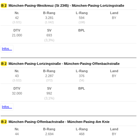
B 2
München-Pasing-Westkreuz (St 2345) - München-Pasing-Lortzingstraße
Nr.
B-Rang
L-Rang
Land
42
3.281
594
BY
(3.021)
(1.042)
(198)
DTV
SV
BPL
21.000
693
(3,3%)
Infos...
B 2
München-Pasing-Lortzingstraße - München-Pasing-Offenbachstraße
Nr.
B-Rang
L-Rang
Land
43
2.287
376
BY
(3.022)
(372)
(54)
DTV
SV
BPL
32.000
992
(3,1%)
Infos...
B 2
München-Pasing-Offenbachstraße - München-Pasing-Am Knie
Nr.
B-Rang
L-Rang
Land
44
2.694
468
BY