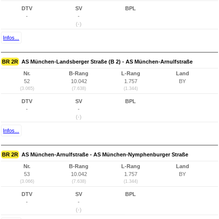
DTV
SV
BPL
-
-
(-)
Infos...
BR 2R
AS München-Landsberger Straße (B 2) - AS München-Arnulfstraße
Nr.
B-Rang
L-Rang
Land
52
10.042
1.757
BY
(3.065)
(7.638)
(1.344)
DTV
SV
BPL
-
-
(-)
Infos...
BR 2R
AS München-Arnulfstraße - AS München-Nymphenburger Straße
Nr.
B-Rang
L-Rang
Land
53
10.042
1.757
BY
(3.066)
(7.638)
(1.344)
DTV
SV
BPL
-
-
(-)