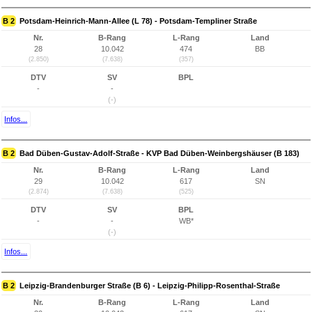
B 2
Potsdam-Heinrich-Mann-Allee (L 78) - Potsdam-Templiner Straße
Nr.
B-Rang
L-Rang
Land
28
10.042
474
BB
(2.850)
(7.638)
(357)
DTV
SV
BPL
-
-
(-)
Infos...
B 2
Bad Düben-Gustav-Adolf-Straße - KVP Bad Düben-Weinbergshäuser (B 183)
Nr.
B-Rang
L-Rang
Land
29
10.042
617
SN
(2.874)
(7.638)
(525)
DTV
SV
BPL
-
-
WB*
(-)
Infos...
B 2
Leipzig-Brandenburger Straße (B 6) - Leipzig-Philipp-Rosenthal-Straße
Nr.
B-Rang
L-Rang
Land