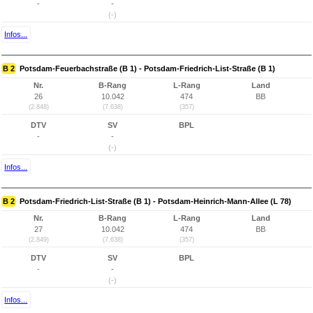
-
-
(-)
Infos...
B 2
Potsdam-Feuerbachstraße (B 1) - Potsdam-Friedrich-List-Straße (B 1)
Nr.
B-Rang
L-Rang
Land
26
10.042
474
BB
(2.848)
(7.638)
(357)
DTV
SV
BPL
-
-
(-)
Infos...
B 2
Potsdam-Friedrich-List-Straße (B 1) - Potsdam-Heinrich-Mann-Allee (L 78)
Nr.
B-Rang
L-Rang
Land
27
10.042
474
BB
(2.849)
(7.638)
(357)
DTV
SV
BPL
-
-
(-)
Infos...