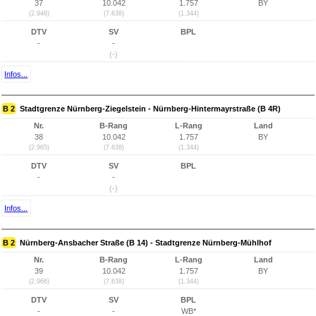
37
10.042
1.757
BY
(2.946)
(7.638)
(1.344)
DTV
SV
BPL
-
-
(-)
Infos...
B 2
Stadtgrenze Nürnberg-Ziegelstein - Nürnberg-Hintermayrstraße (B 4R)
Nr.
B-Rang
L-Rang
Land
38
10.042
1.757
BY
(2.965)
(7.638)
(1.344)
DTV
SV
BPL
-
-
(-)
Infos...
B 2
Nürnberg-Ansbacher Straße (B 14) - Stadtgrenze Nürnberg-Mühlhof
Nr.
B-Rang
L-Rang
Land
39
10.042
1.757
BY
(2.966)
(7.638)
(1.344)
DTV
SV
BPL
-
-
WB*