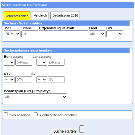
Verkehrszahlen Deutschland
Vergleich
Bedarfsplan 2016
Verkehrszahlen
Suchen - Verkehszahlen
Jahr
Straße
Ort|Zählstelle|TK-Blatt
Land
BPL
Suchergebnisse einschränken
Bundesrang Landesrang
|
DTV SV
|
Bedarfsplan (BPL)-Projekttyp
Infos anzeigen
Suchbegriffe hervorheben