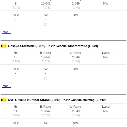
9
10.042
2.049
NW
(2.671)
(7.638)
(1.462)
DTV
SV
BPL
-
-
(-)
Infos...
B 1
Geseke-Störmede (L 878) - KVP Geseke-Alhardstraße (L 549)
Nr.
B-Rang
L-Rang
Land
10
10.042
2.049
NW
(2.704)
(7.638)
(1.462)
DTV
SV
BPL
-
-
(-)
Infos...
B 1
KVP Geseke-Bürener Straße (L 549) - KVP Geseke-Hellweg (L 749)
Nr.
B-Rang
L-Rang
Land
11
10.042
2.049
NW
(2.706)
(7.638)
(1.462)
DTV
SV
BPL