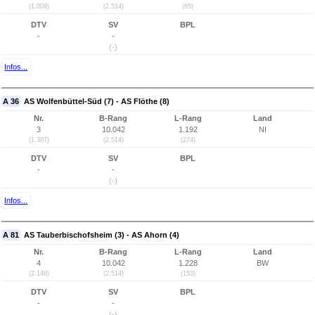
(1.009)
(2.514)
(85)
DTV
SV
BPL
-
-
(-)
Infos...
A 36
AS Wolfenbüttel-Süd (7) - AS Flöthe (8)
Nr.
B-Rang
L-Rang
Land
3
10.042
1.192
NI
(1.367)
(2.514)
(274)
DTV
SV
BPL
-
-
(-)
Infos...
A 81
AS Tauberbischofsheim (3) - AS Ahorn (4)
Nr.
B-Rang
L-Rang
Land
4
10.042
1.228
BW
(2.148)
(2.514)
(153)
DTV
SV
BPL
-
-
(-)