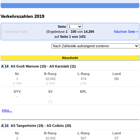
Verkehrszahlen 2019
Seite
< Vorherige Seite
(Ergebnisse
1
-
100
von
14.284
Nächste Seite >
auf
Seite 1 von 143
)
Abschnitt
A 14
AS Groß Warnow (10) - AS Karstädt (11)
Nr.
B-Rang
L-Rang
Land
1
10.042
474
BB
(1.008)
(2.514)
(118)
DTV
SV
BPL
-
-
(-)
Infos...
A 14
AS Tangerhütte (19) - AS Colbitz (20)
Nr.
B-Rang
L-Rang
Land
2
10.042
567
ST