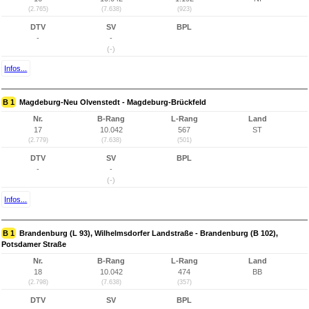
(2.765)
(7.638)
(923)
DTV
SV
BPL
-
-
(-)
Infos...
B 1
Magdeburg-Neu Olvenstedt - Magdeburg-Brückfeld
Nr.
B-Rang
L-Rang
Land
17
10.042
567
ST
(2.779)
(7.638)
(501)
DTV
SV
BPL
-
-
(-)
Infos...
B 1
Brandenburg (L 93), Wilhelmsdorfer Landstraße - Brandenburg (B 102),
Potsdamer Straße
Nr.
B-Rang
L-Rang
Land
18
10.042
474
BB
(2.798)
(7.638)
(357)
DTV
SV
BPL