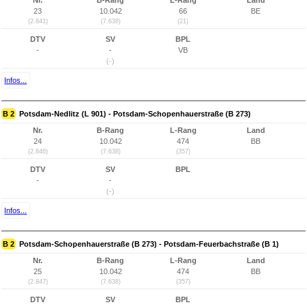
Nr.
B-Rang
L-Rang
Land
23
10.042
66
BE
(2.841)
(7.638)
(21)
DTV
SV
BPL
-
-
VB
(-)
Infos...
B 2
Potsdam-Nedlitz (L 901) - Potsdam-Schopenhauerstraße (B 273)
Nr.
B-Rang
L-Rang
Land
24
10.042
474
BB
(2.846)
(7.638)
(357)
DTV
SV
BPL
-
-
(-)
Infos...
B 2
Potsdam-Schopenhauerstraße (B 273) - Potsdam-Feuerbachstraße (B 1)
Nr.
B-Rang
L-Rang
Land
25
10.042
474
BB
(2.847)
(7.638)
(357)
DTV
SV
BPL