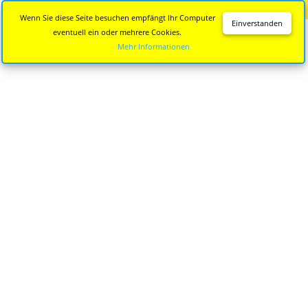
Diese Seite wird nicht mehr aktualisiert.
Zur neuen Seite
Wenn Sie diese Seite besuchen empfängt Ihr Computer
Einverstanden
eventuell ein oder mehrere Cookies.
Mehr Informationen