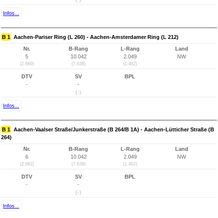
Infos...
B 1
Aachen-Pariser Ring (L 260) - Aachen-Amsterdamer Ring (L 212)
Nr.
B-Rang
L-Rang
Land
5
10.042
2.049
NW
(2.660)
(7.638)
(1.462)
DTV
SV
BPL
-
-
(-)
Infos...
B 1
Aachen-Vaalser Straße/Junkerstraße (B 264/B 1A) - Aachen-Lütticher Straße (B
264)
Nr.
B-Rang
L-Rang
Land
6
10.042
2.049
NW
(2.662)
(7.638)
(1.462)
DTV
SV
BPL
-
-
(-)
Infos...