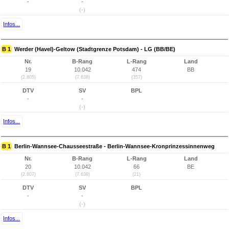
-
-
(-)
Infos...
B 1
Werder (Havel)-Geltow (Stadtgrenze Potsdam) - LG (BB/BE)
Nr.
B-Rang
L-Rang
Land
19
10.042
474
BB
(2.805)
(7.638)
(357)
DTV
SV
BPL
-
-
(-)
Infos...
B 1
Berlin-Wannsee-Chausseestraße - Berlin-Wannsee-Kronprinzessinnenweg
Nr.
B-Rang
L-Rang
Land
20
10.042
66
BE
(2.807)
(7.638)
(21)
DTV
SV
BPL
-
-
(-)
Infos...