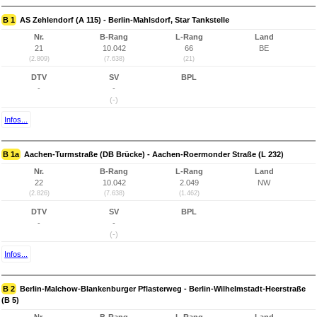
B 1
AS Zehlendorf (A 115) - Berlin-Mahlsdorf, Star Tankstelle
Nr.
B-Rang
L-Rang
Land
21
10.042
66
BE
(2.809)
(7.638)
(21)
DTV
SV
BPL
-
-
(-)
Infos...
B 1a
Aachen-Turmstraße (DB Brücke) - Aachen-Roermonder Straße (L 232)
Nr.
B-Rang
L-Rang
Land
22
10.042
2.049
NW
(2.826)
(7.638)
(1.462)
DTV
SV
BPL
-
-
(-)
Infos...
B 2
Berlin-Malchow-Blankenburger Pflasterweg - Berlin-Wilhelmstadt-Heerstraße
(B 5)