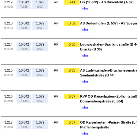
3.212
10.042
1.079
RP
B 41
LG (SL/RP) - AS Birkenfeld (A 62)
(6.029)
(7.638)
(902)
Infos...
3.213
10.042
1.079
RP
B 39
AS Dudenhofen (L 537) - AS Speyer
(5.941)
(7.638)
(902)
Infos...
3.214
10.042
1.079
RP
B 38
Ludwigshafen-Saarlandstraße (B 
(5.893)
(7.638)
(902)
Brücke (B 36)
Infos...
3.215
10.042
1.079
RP
B 38
AS Ludwigshafen-Bruchwiesenstraß
(5.892)
(7.638)
(902)
Saarlandstraße (B 44)
Infos...
3.216
10.042
1.079
RP
B 37
KVP OD Kaiserlautern-Zollamtstraß
(5.855)
(7.638)
(902)
Donnersbergstraße (L 504)
Infos...
3.217
10.042
1.079
RP
B 37
OD Kaiserlautern-Pariser Straße (L 
(5.853)
(7.638)
(902)
Pfaffenbergstraße
Infos...