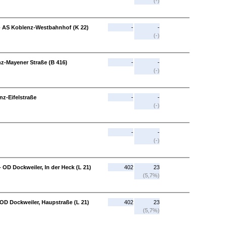
(-)
- AS Koblenz-Westbahnhof (K 22)
-
-
(-)
nz-Mayener Straße (B 416)
-
-
(-)
nz-Eifelstraße
-
-
(-)
-
-
(-)
 OD Dockweiler, In der Heck (L 21)
402
23
(5,7%)
- OD Dockweiler, Haupstraße (L 21)
402
23
(5,7%)