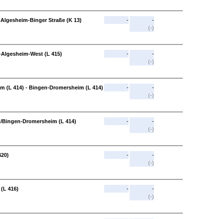
Algesheim-Binger Straße (K 13)
-
-
(-)
-Algesheim-West (L 415)
-
-
(-)
 (L 414) - Bingen-Dromersheim (L 414)
-
-
(-)
m/Bingen-Dromersheim (L 414)
-
-
(-)
420)
-
-
(-)
(L 416)
-
-
(-)