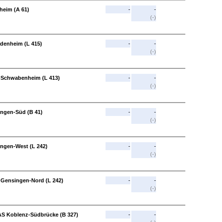
heim (A 61)
-
-
(-)
adenheim (L 415)
-
-
(-)
n-Schwabenheim (L 413)
-
-
(-)
ingen-Süd (B 41)
-
-
(-)
ingen-West (L 242)
-
-
(-)
 Gensingen-Nord (L 242)
-
-
(-)
AS Koblenz-Südbrücke (B 327)
-
-