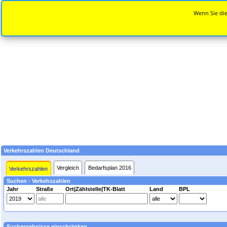
Wenn Sie die
Verkehrszahlen Deutschland
Vergleich
Bedarfsplan 2016
Verkehrszahlen
Suchen - Verkehszahlen
Jahr
Straße
Ort|Zählstelle|TK-Blatt
Land
BPL
Suchergebnisse einschränken