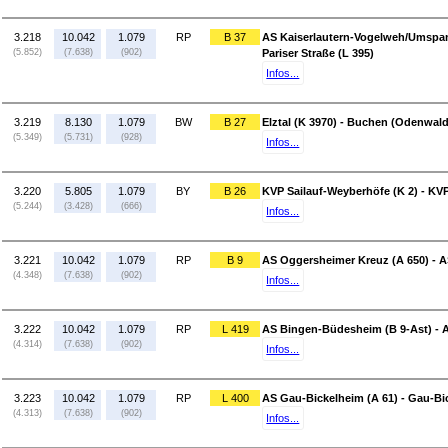
3.218
10.042
1.079
RP
B 37
AS Kaiserlautern-Vogelweh/Umspann
(5.852)
(7.638)
(902)
Pariser Straße (L 395)
Infos...
3.219
8.130
1.079
BW
B 27
Elztal (K 3970) - Buchen (Odenwald
(5.349)
(5.731)
(928)
Infos...
3.220
5.805
1.079
BY
B 26
KVP Sailauf-Weyberhöfe (K 2) - K
(5.244)
(3.428)
(666)
Infos...
3.221
10.042
1.079
RP
B 9
AS Oggersheimer Kreuz (A 650) - A
(4.348)
(7.638)
(902)
Infos...
3.222
10.042
1.079
RP
L 419
AS Bingen-Büdesheim (B 9-Ast) - A
(4.314)
(7.638)
(902)
Infos...
3.223
10.042
1.079
RP
L 400
AS Gau-Bickelheim (A 61) - Gau-Bi
(4.313)
(7.638)
(902)
Infos...