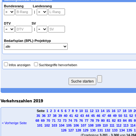
Bundesrang Landesrang
|
DTV SV
|
Bedarfsplan (BPL)-Projekttyp
Infos anzeigen
Suchbegriffe hervorheben
Verkehrszahlen 2019
Seite
1
2
3
4
5
6
7
8
9
10
11
12
13
14
15
16
17
18
19
2
35
36
37
38
39
40
41
42
43
44
45
46
47
48
49
50
51
52
68
69
70
71
72
73
74
75
76
77
78
79
80
81
82
83
84
85
8
< Vorherige Seite
101
102
103
104
105
106
107
108
109
110
111
112
113
114
126
127
128
129
130
131
132
133
134
135
1
(Ergebnisse
3.201
-
3.300
von
14.28