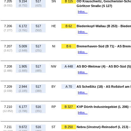
7.205
9.154
517
SN
B 115
OD Krauschwitz, Geschwister-Schol
(9.032)
(6.752)
(425)
Görlitzer Straße (S 127)
Infos...
7.206
6.172
517
HE
B 62
Biedenkopf-Wallau (B 253) - Biede
(7.277)
(3.791)
(502)
Infos...
7.207
5.009
517
NI
B 6
Bremerhaven-Süd (B 71) - AS Brem
(3.617)
(2.649)
(251)
Infos...
7.208
1.905
517
NW
A 448
AS BO-Weitmar (4) - AS BO-Süd (5)
(2.486)
(1.695)
(485)
Infos...
7.209
2.944
517
BY
A 70
AS Scheßlitz (18) - AS Roßdorf am 
(2.039)
(2.195)
(380)
Infos...
7.210
6.177
516
RP
B 327
KVP Dörth-Industriegebiet (L 206)
(12.652)
(3.796)
(351)
Infos...
7.211
9.672
516
ST
B 250
Nebra (Unstrut)-Reinsdorf (L 213) 