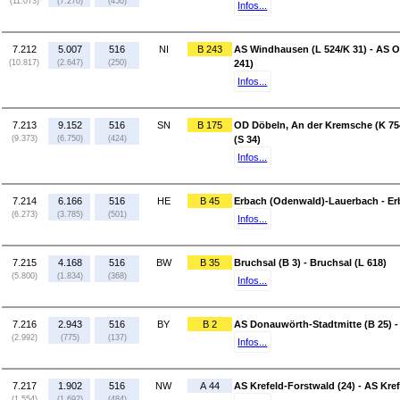
(11.073)
(7.270)
(450)
Infos...
7.212
5.007
516
NI
B 243
AS Windhausen (L 524/K 31) - AS O
(10.817)
(2.647)
(250)
241)
Infos...
7.213
9.152
516
SN
B 175
OD Döbeln, An der Kremsche (K 754
(9.373)
(6.750)
(424)
(S 34)
Infos...
7.214
6.166
516
HE
B 45
Erbach (Odenwald)-Lauerbach - Er
(6.273)
(3.785)
(501)
Infos...
7.215
4.168
516
BW
B 35
Bruchsal (B 3) - Bruchsal (L 618)
(5.800)
(1.834)
(368)
Infos...
7.216
2.943
516
BY
B 2
AS Donauwörth-Stadtmitte (B 25) 
(2.992)
(775)
(137)
Infos...
7.217
1.902
516
NW
A 44
AS Krefeld-Forstwald (24) - AS Kref
(1.554)
(1.692)
(484)