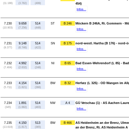
(11.186)
(3.782)
(499)
454)
Infos...
7.230
9.658
514
ST
B 246
Möckern B 246A, Ri. Gommern - Mö
(10.903)
(7.256)
(448)
Infos...
7.231
9.148
514
SN
B 175
nord-westl. Hartha (B 176) - nord-ö
(9.377)
(6.746)
(422)
Infos...
7.232
4.992
514
NI
B 65
Bad Essen-Wehrendorf (L 85) - Bad
(7.404)
(2.632)
(248)
Infos...
7.233
4.154
514
BW
B 32
Herfatz (L 325) - OD Wangen im All
(5.711)
(1.821)
(366)
Infos...
7.234
1.891
514
NW
A 4
GÜ Vetschau (1) - AS Aachen-Laure
(345)
(1.682)
(483)
Infos...
7.235
4.150
513
BW
B 466
AS Heidenheim an der Brenz, Ulmer
(13.619)
(1.817)
(365)
an der Brenz, Ri. AS Heidenheim A 