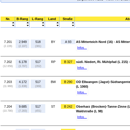
Nr.
B-Rang
L-Rang
Land
Straße
Ab
7.201
2.949
518
BY
A 93
AS Mitterteich-Nord (16) - AS Mitte
(2.226)
(2.197)
(381)
Infos...
7.202
6.178
517
RP
B 327
südl. Niedert, Ri. Mühlpfad (L 215) 
(12.656)
(3.797)
(352)
Infos...
7.203
4.172
517
BW
B 290
OD Ellwangen (Jagst)-Südtangente
(11.966)
(1.838)
(369)
(L 1060)
Infos...
7.204
9.685
517
ST
B 242
Oberharz (Brocken)-Tanne-Zinne (L
(10.790)
(7.283)
(451)
Waldstraße (L 98)
Infos...