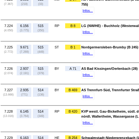
(7.367)
(219)
(33)
755)
Infos...
7.224
6.156
515
RP
B 8
LG (NW/HE) - Buchholz (Westerwald
(4.050)
(3.775)
(350)
Infos...
7.225
9.671
515
ST
B 1
Nordgermersleben-Brumby (B 245) -
(2.772)
(7.269)
(449)
Infos...
7.226
2.937
515
BY
A 71
AS Bad Kissingen/Oerlenbach (28)
(2.074)
(2.191)
(379)
Infos...
7.227
2.935
514
BY
B 469
AS Trennfurt-Süd, Trennfurter Str
(13.666)
(771)
(136)
Infos...
7.228
6.145
514
RP
B 420
KVP westl. Gau-Bickelheim, südl. d
(13.016)
(3.764)
(349)
nördl. Wallertheim, Wassergasse (L
Infos...
7.229
6.163
514
HE
B 254
Schwalmstadt-Niedergrenzebach (L