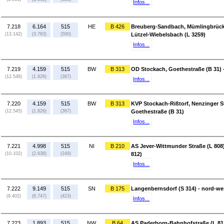
Infos...
7.218
6.164
515
HE
B 426
Breuberg-Sandbach, Mümlingbrücke, 
(13.142)
(3.783)
(500)
Lützel-Wiebelsbach (L 3259)
Infos...
7.219
4.159
515
BW
B 313
OD Stockach, Goethestraße (B 31) -
(12.546)
(1.826)
(367)
Infos...
7.220
4.159
515
BW
B 313
KVP Stockach-Rißtorf, Nenzinger St
(12.545)
(1.826)
(367)
Goethestraße (B 31)
Infos...
7.221
4.998
515
NI
B 210
AS Jever-Wittmunder Straße (L 808
(10.102)
(2.638)
(249)
812)
Infos...
7.222
9.149
515
SN
B 175
Langenbernsdorf (S 314) - nord-we
(9.402)
(6.747)
(423)
Infos...
7.223
1.893
515
NW
B 64
AS Paderborn-Bahnhofstraße (L 813