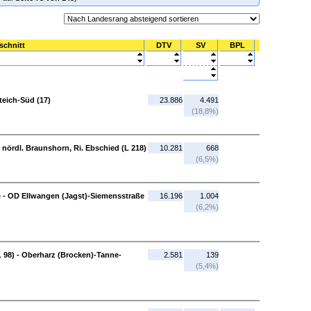
schnitt
DTV
SV
BPL
rteich-Süd (17)
23.886
4.491
(18,8%)
- nördl. Braunshorn, Ri. Ebschied (L 218)
10.281
668
(6,5%)
 - OD Ellwangen (Jagst)-Siemensstraße
16.196
1.004
(6,2%)
 98) - Oberharz (Brocken)-Tanne-
2.581
139
(5,4%)