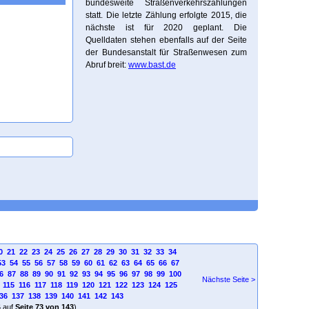
bundesweite Straßenverkehrszählungen
statt. Die letzte Zählung erfolgte 2015, die
nächste ist für 2020 geplant. Die
Quelldaten stehen ebenfalls auf der Seite
der Bundesanstalt für Straßenwesen zum
Abruf breit:
www.bast.de
0
21
22
23
24
25
26
27
28
29
30
31
32
33
34
53
54
55
56
57
58
59
60
61
62
63
64
65
66
67
6
87
88
89
90
91
92
93
94
95
96
97
98
99
100
Nächste Seite >
115
116
117
118
119
120
121
122
123
124
125
36
137
138
139
140
141
142
143
4
auf
Seite 73 von 143
)