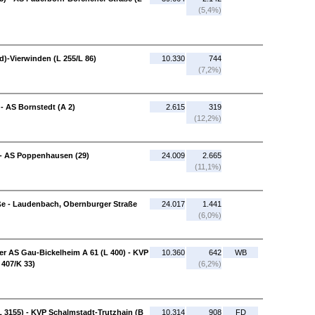
(5,4%)
)-Vierwinden (L 255/L 86)
10.330
744
(7,2%)
 AS Bornstedt (A 2)
2.615
319
(12,2%)
 - AS Poppenhausen (29)
24.009
2.665
(11,1%)
aße - Laudenbach, Obernburger Straße
24.017
1.441
(6,0%)
er AS Gau-Bickelheim A 61 (L 400) - KVP
10.360
642
WB
 407/K 33)
(6,2%)
 3155) - KVP Schalmstadt-Trutzhain (B
10.314
908
FD