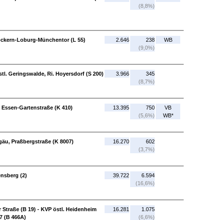
(8,8%)
ckern-Loburg-Münchentor (L 55)
2.646
238
WB
(9,0%)
stl. Geringswalde, Ri. Hoyersdorf (S 200)
3.966
345
(8,7%)
 Essen-Gartenstraße (K 410)
13.395
750
VB
(5,6%)
WB*
gäu, Praßbergstraße (K 8007)
16.270
602
(3,7%)
nsberg (2)
39.722
6.594
(16,6%)
 Straße (B 19) - KVP östl. Heidenheim
16.281
1.075
7 (B 466A)
(6,6%)