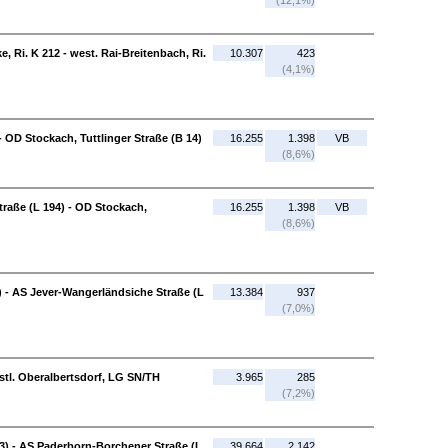
(12,1%)
Ri. K 212 - west. Rai-Breitenbach, Ri.
10.307
423
(4,1%)
 OD Stockach, Tuttlinger Straße (B 14)
16.255
1.398
VB
(8,6%)
raße (L 194) - OD Stockach,
16.255
1.398
VB
(8,6%)
) - AS Jever-Wangerländsiche Straße (L
13.384
937
(7,0%)
stl. Oberalbertsdorf, LG SN/TH
3.965
285
(7,2%)
) - AS Paderborn-Borchener Straße (L
39.664
2.142