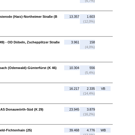
(6,7%)
sterode (Harz)-Northeimer Straße (B
13.357
1.603
(12,0%)
9) - OD Döbeln, Zschepplitzer Straße
3.961
158
(4,0%)
bach (Odenwald)-Günterfürst (K 46)
10.304
556
(5,4%)
16.217
2.335
VB
(14,4%)
- AS Donauwörth-Süd (K 29)
23.945
3.879
(16,2%)
eld-Fichtenhain (25)
39.468
4.776
WB