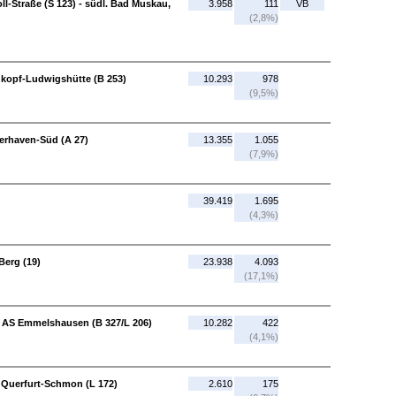
l-Straße (S 123) - südl. Bad Muskau,
3.958
111
VB
(2,8%)
nkopf-Ludwigshütte (B 253)
10.293
978
(9,5%)
erhaven-Süd (A 27)
13.355
1.055
(7,9%)
39.419
1.695
(4,3%)
Berg (19)
23.938
4.093
(17,1%)
 - AS Emmelshausen (B 327/L 206)
10.282
422
(4,1%)
- Querfurt-Schmon (L 172)
2.610
175