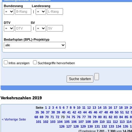
Bundesrang Landesrang
|
DTV SV
|
Bedarfsplan (BPL)-Projekttyp
Infos anzeigen
Suchbegriffe hervorheben
Verkehrszahlen 2019
Seite
1
2
3
4
5
6
7
8
9
10
11
12
13
14
15
16
17
18
19
2
35
36
37
38
39
40
41
42
43
44
45
46
47
48
49
50
51
52
68
69
70
71
72
73
74
75
76
77
78
79
80
81
82
83
84
85
8
< Vorherige Seite
101
102
103
104
105
106
107
108
109
110
111
112
113
114
126
127
128
129
130
131
132
133
134
135
1
(Ergebnisse
7.201
-
7.300
von
14.28