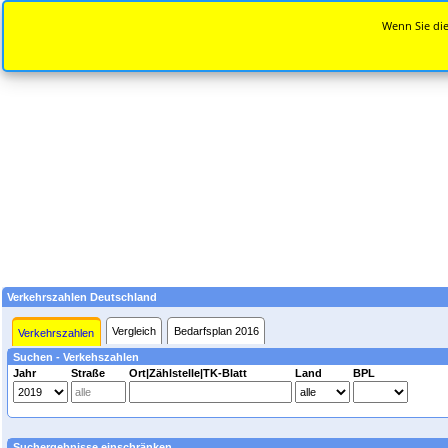
Wenn Sie die
Verkehrszahlen Deutschland
Vergleich
Bedarfsplan 2016
Verkehrszahlen
Suchen - Verkehszahlen
Jahr
Straße
Ort|Zählstelle|TK-Blatt
Land
BPL
Suchergebnisse einschränken