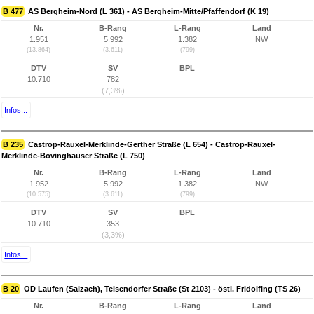
B 477
AS Bergheim-Nord (L 361) - AS Bergheim-Mitte/Pfaffendorf (K 19)
Nr.
B-Rang
L-Rang
Land
1.951
5.992
1.382
NW
(13.864)
(3.611)
(799)
DTV
SV
BPL
10.710
782
(7,3%)
Infos...
B 235
Castrop-Rauxel-Merklinde-Gerther Straße (L 654) - Castrop-Rauxel-
Merklinde-Bövinghauser Straße (L 750)
Nr.
B-Rang
L-Rang
Land
1.952
5.992
1.382
NW
(10.575)
(3.611)
(799)
DTV
SV
BPL
10.710
353
(3,3%)
Infos...
B 20
OD Laufen (Salzach), Teisendorfer Straße (St 2103) - östl. Fridolfing (TS 26)
Nr.
B-Rang
L-Rang
Land