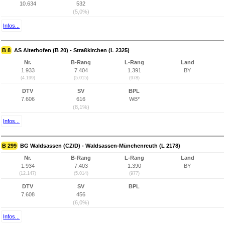
10.634
532
(5,0%)
Infos...
B 8
AS Aiterhofen (B 20) - Straßkirchen (L 2325)
Nr.
B-Rang
L-Rang
Land
1.933
7.404
1.391
BY
(4.199)
(5.015)
(978)
DTV
SV
BPL
7.606
616
WB*
(8,1%)
Infos...
B 299
BG Waldsassen (CZ/D) - Waldsassen-Münchenreuth (L 2178)
Nr.
B-Rang
L-Rang
Land
1.934
7.403
1.390
BY
(12.147)
(5.014)
(977)
DTV
SV
BPL
7.608
456
(6,0%)
Infos...