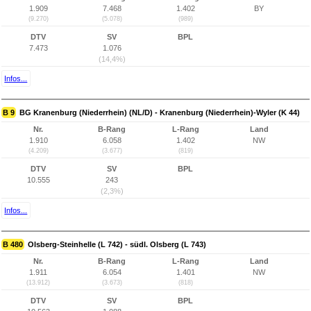
1.909
7.468
1.402
BY
(9.270)
(5.078)
(989)
DTV
SV
BPL
7.473
1.076
(14,4%)
Infos...
B 9
BG Kranenburg (Niederrhein) (NL/D) - Kranenburg (Niederrhein)-Wyler (K 44)
Nr.
B-Rang
L-Rang
Land
1.910
6.058
1.402
NW
(4.209)
(3.677)
(819)
DTV
SV
BPL
10.555
243
(2,3%)
Infos...
B 480
Olsberg-Steinhelle (L 742) - südl. Olsberg (L 743)
Nr.
B-Rang
L-Rang
Land
1.911
6.054
1.401
NW
(13.912)
(3.673)
(818)
DTV
SV
BPL