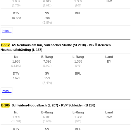
1.937
6.012
1.389
NW
(6.769)
(3.631)
(806)
DTV
SV
BPL
10.658
298
(2,8%)
Infos...
B 512
AS Neuhaus am Inn, Sulzbacher Straße (St 2110) - BG Österreich
Neuhaus/Schärding (L 137)
Nr.
B-Rang
L-Rang
Land
1.938
7.396
1.388
BY
(14.160)
(5.007)
(975)
DTV
SV
BPL
7.622
259
(3,4%)
Infos...
B 265
Schleiden-Höddelbach (L 207) - KVP Schleiden (B 258)
Nr.
B-Rang
L-Rang
Land
1.939
6.011
1.388
NW
(11.481)
(3.630)
(805)
DTV
SV
BPL