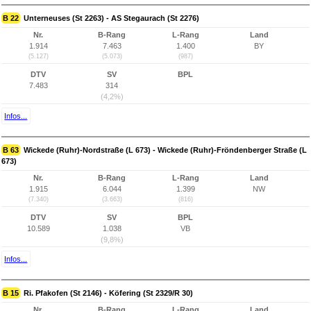
B 22
Unterneuses (St 2263) - AS Stegaurach (St 2276)
Nr.
B-Rang
L-Rang
Land
1.914
7.463
1.400
BY
(5.127)
(5.073)
(987)
DTV
SV
BPL
7.483
314
(4,2%)
Infos...
B 63
Wickede (Ruhr)-Nordstraße (L 673) - Wickede (Ruhr)-Fröndenberger Straße (L
673)
Nr.
B-Rang
L-Rang
Land
1.915
6.044
1.399
NW
(7.340)
(3.663)
(816)
DTV
SV
BPL
10.589
1.038
VB
(9,8%)
Infos...
B 15
Ri. Pfakofen (St 2146) - Köfering (St 2329/R 30)
Nr.
B-Rang
L-Rang
Land