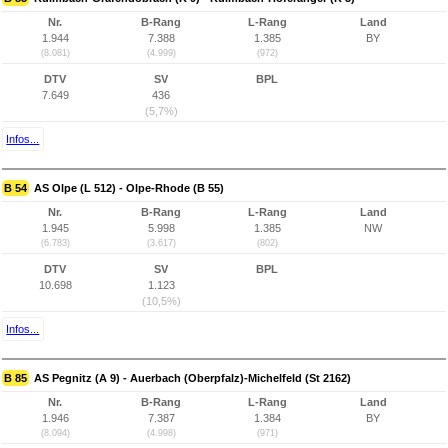
Nr.
B-Rang
L-Rang
Land
1.944
7.388
1.385
BY
(8.081)
(4.999)
(972)
DTV
SV
BPL
7.649
436
(5,7%)
Infos...
B 54
AS Olpe (L 512) - Olpe-Rhode (B 55)
Nr.
B-Rang
L-Rang
Land
1.945
5.998
1.385
NW
(6.783)
(3.617)
(802)
DTV
SV
BPL
10.698
1.123
(10,5%)
Infos...
B 85
AS Pegnitz (A 9) - Auerbach (Oberpfalz)-Michelfeld (St 2162)
Nr.
B-Rang
L-Rang
Land
1.946
7.387
1.384
BY
(8.094)
(4.998)
(971)