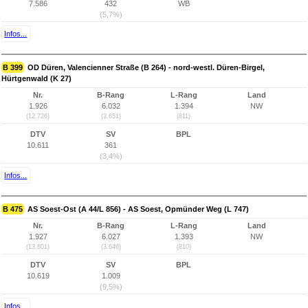
7.586
432
WB
(5,7%)
Infos...
B 399
OD Düren, Valencienner Straße (B 264) - nord-westl. Düren-Birgel,
Hürtgenwald (K 27)
Nr.
B-Rang
L-Rang
Land
1.926
6.032
1.394
NW
(12.726)
(3.651)
(811)
DTV
SV
BPL
10.611
361
(3,4%)
Infos...
B 475
AS Soest-Ost (A 44/L 856) - AS Soest, Opmünder Weg (L 747)
Nr.
B-Rang
L-Rang
Land
1.927
6.027
1.393
NW
(13.801)
(3.646)
(810)
DTV
SV
BPL
10.619
1.009
(9,5%)
Infos...