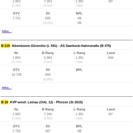
1.953
7.353
1.382
BY
(5.068)
(4.964)
(969)
DTV
SV
BPL
7.721
695
VB
(9,0%)
VB
Infos...
B 219
Ibbenbüren-Dörenthe (L 591) - AS Saerbeck-Hahnstraße (B 475)
Nr.
B-Rang
L-Rang
Land
1.954
5.983
1.381
NW
(10.260)
(3.602)
(798)
DTV
SV
BPL
10.728
944
(8,8%)
Infos...
B 16
KVP westl. Leinau (OAL 12) - Pforzen (St 2015)
Nr.
B-Rang
L-Rang
Land
1.955
7.340
1.381
BY
(4.844)
(4.951)
(968)
DTV
SV
BPL
7.756
287
VB