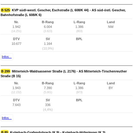
B 525
KVP südl-westl. Gescher, Eschstraße (L 608/K 44) - AS süd-östl. Gescher,
Bahnhofstraße (L 608/K 6)
Nr.
B-Rang
L-Rang
Land
1.942
6.004
1.386
NW
(14.251)
(3.623)
(803)
DTV
SV
BPL
10.677
1.164
(10,9%)
Infos...
B 299
Mitterteich-Waldsassener Straße (L 2176) - AS Mitterteich-Tirschenreuther
Straße (B 15)
Nr.
B-Rang
L-Rang
Land
1.943
7.390
1.386
BY
(12.152)
(5.001)
(973)
DTV
SV
BPL
7.643
336
(4,4%)
Infos...
B 85
Kulmbach-Grafendobrach (K 9) - Kulmbach-Höferänger (K 3)