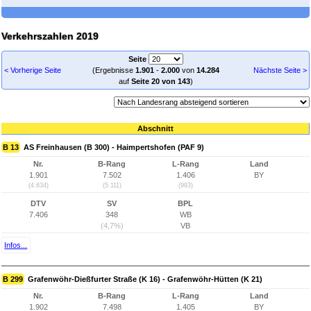
Verkehrszahlen 2019
Seite
< Vorherige Seite
(Ergebnisse
1.901
-
2.000
von
14.284
Nächste Seite >
auf
Seite 20 von 143
)
Abschnitt
B 13
AS Freinhausen (B 300) - Haimpertshofen (PAF 9)
Nr.
B-Rang
L-Rang
Land
1.901
7.502
1.406
BY
(4.634)
(5.111)
(993)
DTV
SV
BPL
7.406
348
WB
(4,7%)
VB
Infos...
B 299
Grafenwöhr-Dießfurter Straße (K 16) - Grafenwöhr-Hütten (K 21)
Nr.
B-Rang
L-Rang
Land
1.902
7.498
1.405
BY