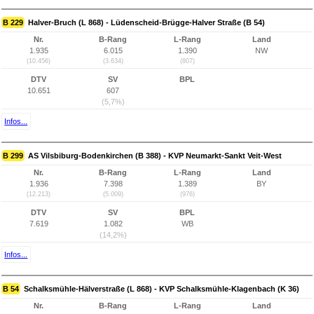
B 229
Halver-Bruch (L 868) - Lüdenscheid-Brügge-Halver Straße (B 54)
Nr.
B-Rang
L-Rang
Land
1.935
6.015
1.390
NW
(10.456)
(3.634)
(807)
DTV
SV
BPL
10.651
607
(5,7%)
Infos...
B 299
AS Vilsbiburg-Bodenkirchen (B 388) - KVP Neumarkt-Sankt Veit-West
Nr.
B-Rang
L-Rang
Land
1.936
7.398
1.389
BY
(12.213)
(5.009)
(976)
DTV
SV
BPL
7.619
1.082
WB
(14,2%)
Infos...
B 54
Schalksmühle-Hälverstraße (L 868) - KVP Schalksmühle-Klagenbach (K 36)
Nr.
B-Rang
L-Rang
Land