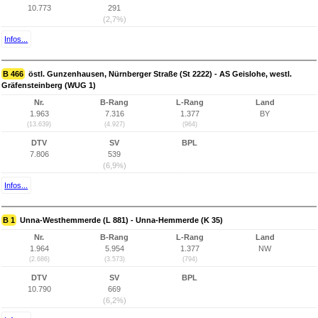
10.773
291
(2,7%)
Infos...
B 466
östl. Gunzenhausen, Nürnberger Straße (St 2222) - AS Geislohe, westl.
Gräfensteinberg (WUG 1)
Nr.
B-Rang
L-Rang
Land
1.963
7.316
1.377
BY
(13.639)
(4.927)
(964)
DTV
SV
BPL
7.806
539
(6,9%)
Infos...
B 1
Unna-Westhemmerde (L 881) - Unna-Hemmerde (K 35)
Nr.
B-Rang
L-Rang
Land
1.964
5.954
1.377
NW
(2.686)
(3.573)
(794)
DTV
SV
BPL
10.790
669
(6,2%)