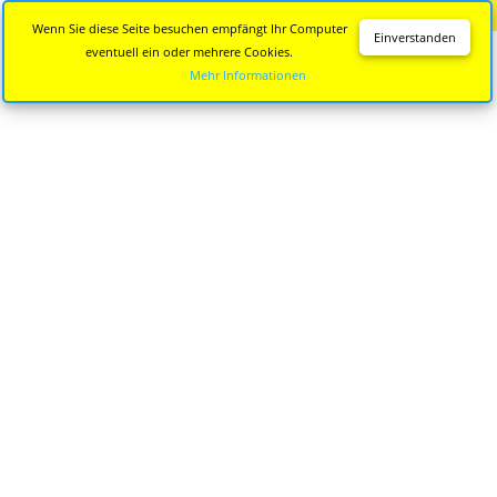
Diese Seite wird nicht mehr aktualisiert.
Zur neuen Seite
Wenn Sie diese Seite besuchen empfängt Ihr Computer
Einverstanden
eventuell ein oder mehrere Cookies.
Mehr Informationen