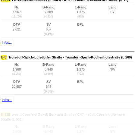
B 299
Pressath-Zintlhammer (L 2665) - AS Pressath-Eschenbacher Straße (K 12)
Nr.
B-Rang
L-Rang
Land
1.967
7.309
1.375
BY
(12.160)
(4.920)
(962)
DTV
SV
BPL
7.821
657
(8,4%)
Infos...
B 8
Troisdorf-Spich-Lülsdorfer Straße - Troisdorf-Spich-Kochenholzstraße (L 269)
Nr.
B-Rang
L-Rang
Land
1.968
5.948
1.375
NW
(4.042)
(3.567)
(792)
DTV
SV
BPL
10.807
648
(6,0%)
Infos...
B 525
westl. Coesfeld-Goxel, Borkener Straße (K 46) - südl. Coesfeld, Rekener
Straße (L 581)
Nr.
B-Rang
L-Rang
Land
1.969
5.946
1.374
NW