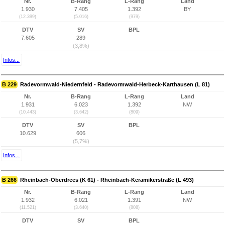
Nr.
B-Rang
L-Rang
Land
1.930
7.405
1.392
BY
(12.399)
(5.016)
(979)
DTV
SV
BPL
7.605
289
(3,8%)
Infos...
B 229
Radevormwald-Niedernfeld - Radevormwald-Herbeck-Karthausen (L 81)
Nr.
B-Rang
L-Rang
Land
1.931
6.023
1.392
NW
(10.443)
(3.642)
(809)
DTV
SV
BPL
10.629
606
(5,7%)
Infos...
B 266
Rheinbach-Oberdrees (K 61) - Rheinbach-Keramikerstraße (L 493)
Nr.
B-Rang
L-Rang
Land
1.932
6.021
1.391
NW
(11.521)
(3.640)
(808)
DTV
SV
BPL