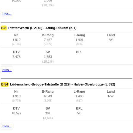
10.563
1.088
(10,3%)
Infos...
B 8
Pfatter/Wörth (L 2146) - Atting-Rinkam (K 1)
Nr.
B-Rang
L-Rang
Land
1.912
7.467
1.401
BY
(4.196)
(5.077)
(988)
DTV
SV
BPL
7.476
1.353
(18,1%)
Infos...
B 54
Lüdenscheid-Brügge-Talstraße (B 229) - Halver-Oberbrügge (L 892)
Nr.
B-Rang
L-Rang
Land
1.913
6.049
1.400
NW
(6.774)
(3.668)
(817)
DTV
SV
BPL
10.577
381
VB
(3,6%)
Infos...