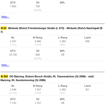
DTV
SV
BPL
7.650
750
(9,8%)
Infos...
B 63
Wickede (Ruhr)-Fröndenberger Straße (L 673) - Wickede (Ruhr)-Nachtigall (B
7)
Nr.
B-Rang
L-Rang
Land
1.947
5.996
1.384
NW
(7.341)
(3.615)
(801)
DTV
SV
BPL
10.700
856
VB
(8,0%)
Infos...
B 304
OD Matzing, Robert-Bosch-Straße, Ri. Traunwalchen (St 2096) - südl.
Matzing, Ri. Sondermoning (St 2096)
Nr.
B-Rang
L-Rang
Land
1.948
7.357
1.383
BY
(12.376)
(4.968)
(970)
DTV
SV
BPL
7.710
1.157
VB