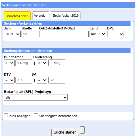
Verkehrszahlen Deutschland
Vergleich
Bedarfsplan 2016
Verkehrszahlen
Suchen - Verkehszahlen
Jahr
Straße
Ort|Zählstelle|TK-Blatt
Land
BPL
Suchergebnisse einschränken
Bundesrang Landesrang
|
DTV SV
|
Bedarfsplan (BPL)-Projekttyp
Infos anzeigen
Suchbegriffe hervorheben