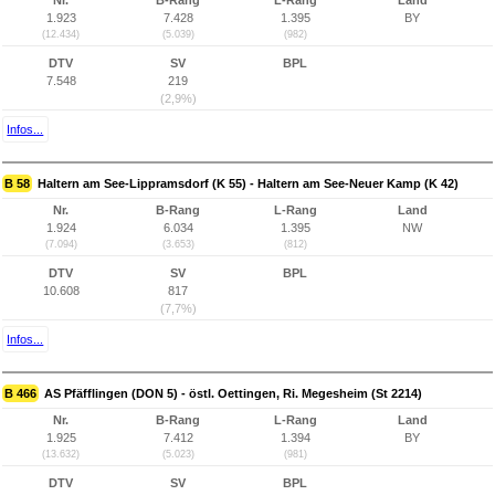
Nr.
B-Rang
L-Rang
Land
1.923
7.428
1.395
BY
(12.434)
(5.039)
(982)
DTV
SV
BPL
7.548
219
(2,9%)
Infos...
B 58
Haltern am See-Lippramsdorf (K 55) - Haltern am See-Neuer Kamp (K 42)
Nr.
B-Rang
L-Rang
Land
1.924
6.034
1.395
NW
(7.094)
(3.653)
(812)
DTV
SV
BPL
10.608
817
(7,7%)
Infos...
B 466
AS Pfäfflingen (DON 5) - östl. Oettingen, Ri. Megesheim (St 2214)
Nr.
B-Rang
L-Rang
Land
1.925
7.412
1.394
BY
(13.632)
(5.023)
(981)
DTV
SV
BPL