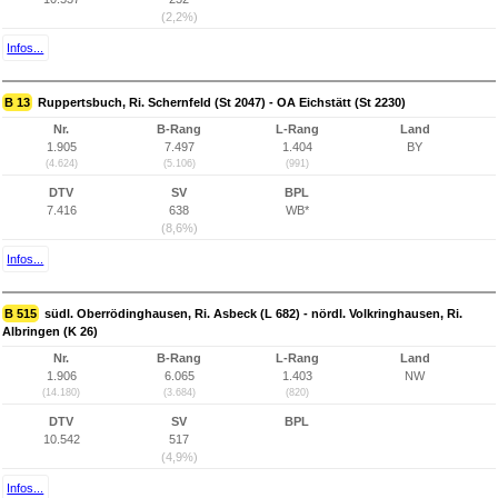
(2,2%)
Infos...
B 13
Ruppertsbuch, Ri. Schernfeld (St 2047) - OA Eichstätt (St 2230)
Nr.
B-Rang
L-Rang
Land
1.905
7.497
1.404
BY
(4.624)
(5.106)
(991)
DTV
SV
BPL
7.416
638
WB*
(8,6%)
Infos...
B 515
südl. Oberrödinghausen, Ri. Asbeck (L 682) - nördl. Volkringhausen, Ri.
Albringen (K 26)
Nr.
B-Rang
L-Rang
Land
1.906
6.065
1.403
NW
(14.180)
(3.684)
(820)
DTV
SV
BPL
10.542
517
(4,9%)
Infos...