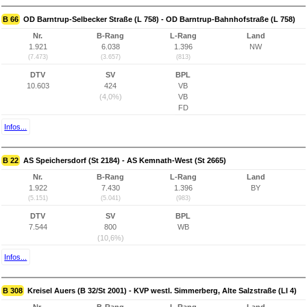
B 66
OD Barntrup-Selbecker Straße (L 758) - OD Barntrup-Bahnhofstraße (L 758)
Nr.
B-Rang
L-Rang
Land
1.921
6.038
1.396
NW
(7.473)
(3.657)
(813)
DTV
SV
BPL
10.603
424
VB
(4,0%)
VB
FD
Infos...
B 22
AS Speichersdorf (St 2184) - AS Kemnath-West (St 2665)
Nr.
B-Rang
L-Rang
Land
1.922
7.430
1.396
BY
(5.151)
(5.041)
(983)
DTV
SV
BPL
7.544
800
WB
(10,6%)
Infos...
B 308
Kreisel Auers (B 32/St 2001) - KVP westl. Simmerberg, Alte Salzstraße (LI 4)