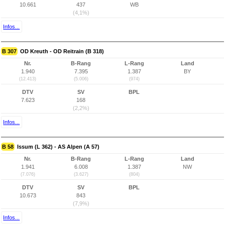
10.661
437
WB
(4,1%)
Infos...
B 307
OD Kreuth - OD Reitrain (B 318)
Nr.
B-Rang
L-Rang
Land
1.940
7.395
1.387
BY
(12.413)
(5.006)
(974)
DTV
SV
BPL
7.623
168
(2,2%)
Infos...
B 58
Issum (L 362) - AS Alpen (A 57)
Nr.
B-Rang
L-Rang
Land
1.941
6.008
1.387
NW
(7.076)
(3.627)
(804)
DTV
SV
BPL
10.673
843
(7,9%)
Infos...