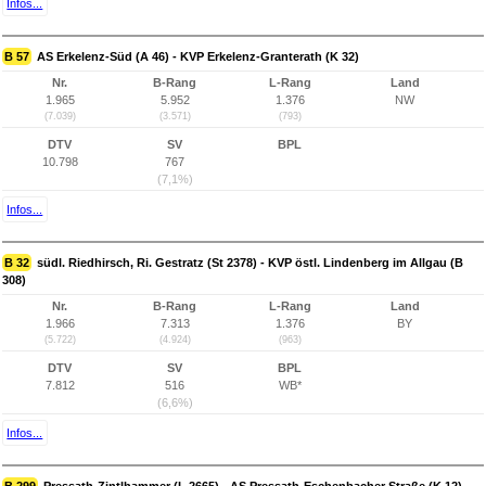
Infos...
B 57
AS Erkelenz-Süd (A 46) - KVP Erkelenz-Granterath (K 32)
Nr.
B-Rang
L-Rang
Land
1.965
5.952
1.376
NW
(7.039)
(3.571)
(793)
DTV
SV
BPL
10.798
767
(7,1%)
Infos...
B 32
südl. Riedhirsch, Ri. Gestratz (St 2378) - KVP östl. Lindenberg im Allgau (B
308)
Nr.
B-Rang
L-Rang
Land
1.966
7.313
1.376
BY
(5.722)
(4.924)
(963)
DTV
SV
BPL
7.812
516
WB*
(6,6%)
Infos...