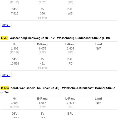
(12.165)
(5.107)
(992)
DTV
SV
BPL
7.415
356
WB*
(4,8%)
Infos...
GVS
Wassenberg-Heesweg (K 9) - KVP Wassenberg-Gladbacher Straße (L 19)
Nr.
B-Rang
L-Rang
Land
1.903
6.076
1.405
NW
(10.297)
(3.695)
(822)
DTV
SV
BPL
10.518
431
FD
(4,1%)
Infos...
B 484
nördl. Wahlscheid, Ri. Birken (K 49) - Wahlscheid-Kreuznaaf, Bonner Straße
(K 34)
Nr.
B-Rang
L-Rang
Land
1.904
6.067
1.404
NW
(13.967)
(3.686)
(821)
DTV
SV
BPL
10.537
232