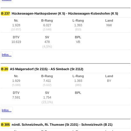
B 237
Hückeswagen-Hartkopsbever (K 5) - Hückeswagen-Kobeshofen (K 5)
Nr.
B-Rang
L-Rang
Land
1.928
6.027
1.393
NW
(10.657)
(3.646)
(810)
DTV
SV
BPL
10.619
478
VB
(4,5%)
Infos...
B 20
AS Malgersdorf (St 2115) - AS Simbach (St 2112)
Nr.
B-Rang
L-Rang
Land
1.929
7.411
1.393
BY
(5.089)
(5.022)
(980)
DTV
SV
BPL
7.591
1.754
(23,1%)
Infos...
B 305
nördl. Schneizlreuth, Ri. Thumsee (St 2101) - Schneizlreuth (B 21)