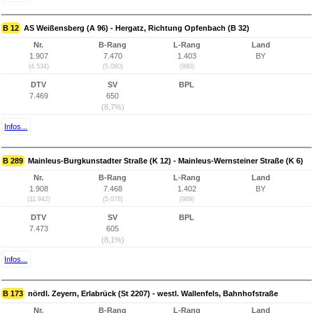
B 12
AS Weißensberg (A 96) - Hergatz, Richtung Opfenbach (B 32)
Nr.
B-Rang
L-Rang
Land
1.907
7.470
1.403
BY
(4.534)
(5.080)
(990)
DTV
SV
BPL
7.469
650
(8,7%)
Infos...
B 289
Mainleus-Burgkunstadter Straße (K 12) - Mainleus-Wernsteiner Straße (K 6)
Nr.
B-Rang
L-Rang
Land
1.908
7.468
1.402
BY
(11.942)
(5.078)
(989)
DTV
SV
BPL
7.473
605
(8,1%)
Infos...
B 173
nördl. Zeyern, Erlabrück (St 2207) - westl. Wallenfels, Bahnhofstraße
Nr.
B-Rang
L-Rang
Land