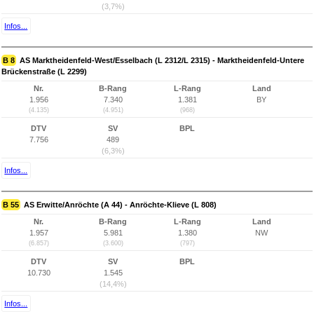
(3,7%)
Infos...
B 8
AS Marktheidenfeld-West/Esselbach (L 2312/L 2315) - Marktheidenfeld-Untere
Brückenstraße (L 2299)
Nr.
B-Rang
L-Rang
Land
1.956
7.340
1.381
BY
(4.135)
(4.951)
(968)
DTV
SV
BPL
7.756
489
(6,3%)
Infos...
B 55
AS Erwitte/Anröchte (A 44) - Anröchte-Klieve (L 808)
Nr.
B-Rang
L-Rang
Land
1.957
5.981
1.380
NW
(6.857)
(3.600)
(797)
DTV
SV
BPL
10.730
1.545
(14,4%)
Infos...