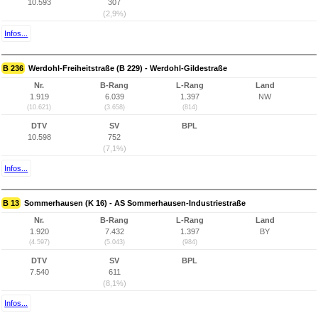
10.593
307
(2,9%)
Infos...
B 236
Werdohl-Freiheitstraße (B 229) - Werdohl-Gildestraße
Nr.
B-Rang
L-Rang
Land
1.919
6.039
1.397
NW
(10.621)
(3.658)
(814)
DTV
SV
BPL
10.598
752
(7,1%)
Infos...
B 13
Sommerhausen (K 16) - AS Sommerhausen-Industriestraße
Nr.
B-Rang
L-Rang
Land
1.920
7.432
1.397
BY
(4.597)
(5.043)
(984)
DTV
SV
BPL
7.540
611
(8,1%)
Infos...