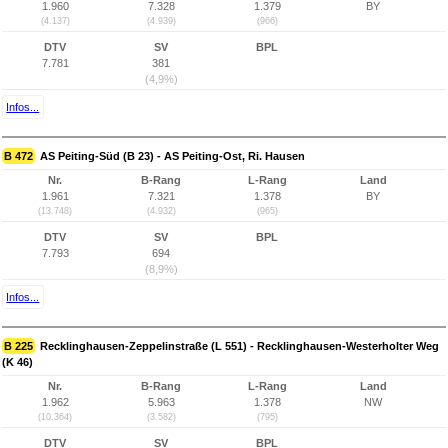
1.960
7.328
1.379
BY
(4.137)
(4.939)
(966)
DTV
SV
BPL
7.781
381
(4,9%)
Infos...
B 472
AS Peiting-Süd (B 23) - AS Peiting-Ost, Ri. Hausen
Nr.
B-Rang
L-Rang
Land
1.961
7.321
1.378
BY
(13.748)
(4.932)
(965)
DTV
SV
BPL
7.793
694
(8,9%)
Infos...
B 225
Recklinghausen-Zeppelinstraße (L 551) - Recklinghausen-Westerholter Weg
(K 46)
Nr.
B-Rang
L-Rang
Land
1.962
5.963
1.378
NW
(10.364)
(3.582)
(795)
DTV
SV
BPL