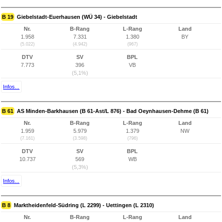
B 19
Giebelstadt-Euerhausen (WÜ 34) - Giebelstadt
Nr.
B-Rang
L-Rang
Land
1.958
7.331
1.380
BY
(5.022)
(4.942)
(967)
DTV
SV
BPL
7.773
396
VB
(5,1%)
Infos...
B 61
AS Minden-Barkhausen (B 61-Ast/L 876) - Bad Oeynhausen-Dehme (B 61)
Nr.
B-Rang
L-Rang
Land
1.959
5.979
1.379
NW
(7.161)
(3.598)
(796)
DTV
SV
BPL
10.737
569
WB
(5,3%)
Infos...
B 8
Marktheidenfeld-Südring (L 2299) - Uettingen (L 2310)
Nr.
B-Rang
L-Rang
Land