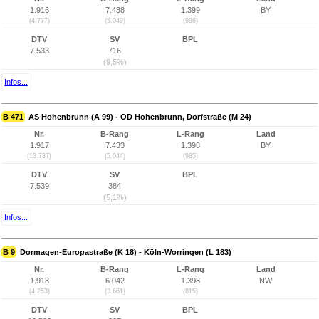
1.916
7.438
1.399
BY
(4.777)
(5.049)
(986)
DTV
SV
BPL
7.533
716
(9,5%)
Infos...
B 471
AS Hohenbrunn (A 99) - OD Hohenbrunn, Dorfstraße (M 24)
Nr.
B-Rang
L-Rang
Land
1.917
7.433
1.398
BY
(13.737)
(5.044)
(985)
DTV
SV
BPL
7.539
384
(5,1%)
Infos...
B 9
Dormagen-Europastraße (K 18) - Köln-Worringen (L 183)
Nr.
B-Rang
L-Rang
Land
1.918
6.042
1.398
NW
(4.253)
(3.661)
(815)
DTV
SV
BPL