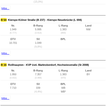
(15,0%)
Infos...
B 54
Kierspe-Kölner Straße (B 237) - Kierspe-Neuebrücke (L 694)
Nr.
B-Rang
L-Rang
Land
1.949
5.995
1.383
NW
(6.777)
(3.614)
(800)
DTV
SV
BPL
10.701
1.049
(9,8%)
Infos...
B 16
Roßhaupten - KVP östl. Marktoberdorf, Hochwiesstraße (St 2008)
Nr.
B-Rang
L-Rang
Land
1.950
7.357
1.383
BY
(4.832)
(4.968)
(970)
DTV
SV
BPL
7.710
339
WB
(4,4%)
WB*
Infos...