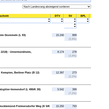
schnitt
DTV
SV
BPL
eim-Stommeln (L 93)
15.240
899
(5,9%)
 2218) - Untermünkheim,
8.174
278
(3,4%)
 Kempten, Berliner Platz (B 12)
12.397
273
(2,2%)
lzgitter-Immendorf (L 495/K 30)
5.542
399
(7,2%)
Bocklemünd-Freimersdorfer Weg (K 5/K
15.250
793