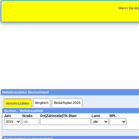
Wenn Sie die
Verkehrszahlen Deutschland
Vergleich
Bedarfsplan 2016
Verkehrszahlen
Suchen - Verkehszahlen
Jahr
Straße
Ort|Zählstelle|TK-Blatt
Land
BPL
Suchergebnisse einschränken