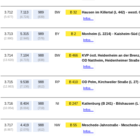
3.712
7.113
989
BW
B 32
Hausen im Killertal (L 442) - west
(5.677)
(4.724)
(839)
Infos...
3.713
5.315
989
BY
B 2
Monheim (L 2214) - Kaisheim-Süd (
(2.990)
(2.946)
(576)
Infos...
3.714
7.104
988
BW
B 466
KVP östl. Heidenheim an der Brenz,
(13.620)
(4.715)
(838)
OD Nattheim, Heidenheimer Straße 
Infos...
3.715
9.538
988
RP
B 410
OD Pelm, Kirchweiler Straße (L 27) 
(12.863)
(7.136)
(812)
Infos...
3.716
8.404
988
NI
B 247
Katlenburg (B 241) - Bilshausen (L 
(10.954)
(6.004)
(719)
Infos...
3.717
4.419
988
NW
B 55
Meschede-Jahnstraße - Meschede-A
(6.867)
(2.076)
(412)
Infos...