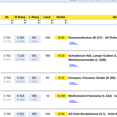
Nr.
B-Rang
L-Rang
Land
Straße
Ab
3.701
4.425
991
NW
B 59
Rommerskirchen (B 477) - AS Pulh
(7.142)
(2.082)
(415)
Infos...
3.702
7.129
991
BW
B 19
Schwäbisch Hall, Langer Graben (L
(5.002)
(4.740)
(841)
Weinbrennerstraße (L 1045)
Infos...
3.703
5.341
991
BY
B 19
Kempten, Füssener Straße (B 309) -
(4.967)
(2.971)
(578)
Infos...
3.704
8.418
990
NI
B 248
Wolfenbüttel-Fümmelse (L 614) - Sa
(11.027)
(6.018)
(721)
Infos...
3.705
4.422
990
NW
B 59
AS Köln-Bocklemünd (A 1) - Köln-