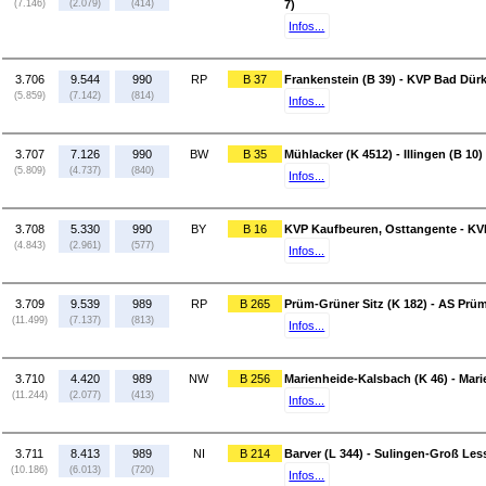
(7.146)
(2.079)
(414)
7)
Infos...
3.706
9.544
990
RP
B 37
Frankenstein (B 39) - KVP Bad Dür
(5.859)
(7.142)
(814)
Infos...
3.707
7.126
990
BW
B 35
Mühlacker (K 4512) - Illingen (B 10)
(5.809)
(4.737)
(840)
Infos...
3.708
5.330
990
BY
B 16
KVP Kaufbeuren, Osttangente - KVP
(4.843)
(2.961)
(577)
Infos...
3.709
9.539
989
RP
B 265
Prüm-Grüner Sitz (K 182) - AS Prü
(11.499)
(7.137)
(813)
Infos...
3.710
4.420
989
NW
B 256
Marienheide-Kalsbach (K 46) - Mar
(11.244)
(2.077)
(413)
Infos...
3.711
8.413
989
NI
B 214
Barver (L 344) - Sulingen-Groß Les
(10.186)
(6.013)
(720)
Infos...