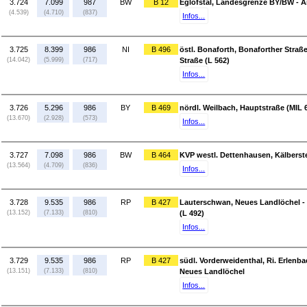
3.724
7.099
987
BW
B 12
Eglofstal, Landesgrenze BY/BW - A
(4.539)
(4.710)
(837)
Infos...
3.725
8.399
986
NI
B 496
östl. Bonaforth, Bonaforther Straße
(14.042)
(5.999)
(717)
Straße (L 562)
Infos...
3.726
5.296
986
BY
B 469
nördl. Weilbach, Hauptstraße (MIL 6
(13.670)
(2.928)
(573)
Infos...
3.727
7.098
986
BW
B 464
KVP westl. Dettenhausen, Kälberste
(13.564)
(4.709)
(836)
Infos...
3.728
9.535
986
RP
B 427
Lauterschwan, Neues Landlöchel - 
(13.152)
(7.133)
(810)
(L 492)
Infos...
3.729
9.535
986
RP
B 427
südl. Vorderweidenthal, Ri. Erlenb
(13.151)
(7.133)
(810)
Neues Landlöchel
Infos...