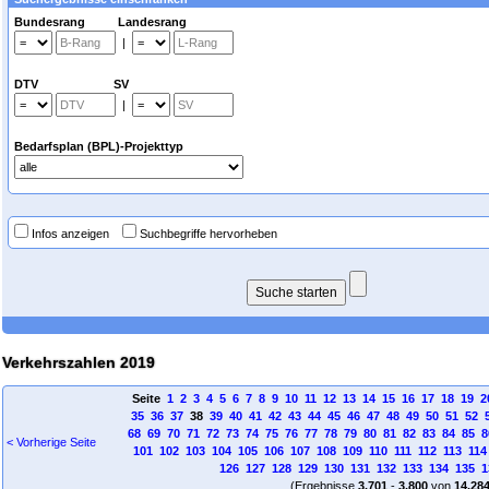
Bundesrang Landesrang
|
DTV SV
|
Bedarfsplan (BPL)-Projekttyp
Infos anzeigen
Suchbegriffe hervorheben
Verkehrszahlen 2019
Seite
1
2
3
4
5
6
7
8
9
10
11
12
13
14
15
16
17
18
19
2
35
36
37
38
39
40
41
42
43
44
45
46
47
48
49
50
51
52
68
69
70
71
72
73
74
75
76
77
78
79
80
81
82
83
84
85
8
< Vorherige Seite
101
102
103
104
105
106
107
108
109
110
111
112
113
114
126
127
128
129
130
131
132
133
134
135
1
(Ergebnisse
3.701
-
3.800
von
14.28