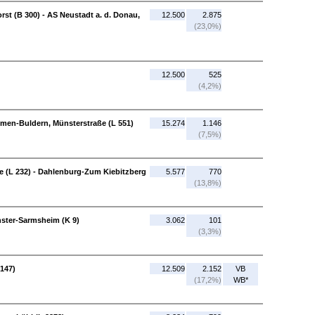
t (B 300) - AS Neustadt a. d. Donau,
12.500
2.875
(23,0%)
12.500
525
(4,2%)
lmen-Buldern, Münsterstraße (L 551)
15.274
1.146
(7,5%)
 (L 232) - Dahlenburg-Zum Kiebitzberg
5.577
770
(13,8%)
nster-Sarmsheim (K 9)
3.062
101
(3,3%)
2147)
12.509
2.152
VB
(17,2%)
WB*