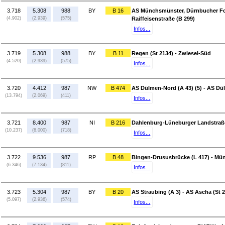
3.718
5.308
988
BY
B 16
AS Münchsmünster, Dürnbucher Fors
(4.902)
(2.939)
(575)
Raiffeisenstraße (B 299)
Infos...
3.719
5.308
988
BY
B 11
Regen (St 2134) - Zwiesel-Süd
(4.520)
(2.939)
(575)
Infos...
3.720
4.412
987
NW
B 474
AS Dülmen-Nord (A 43) (5) - AS Dü
(13.794)
(2.069)
(411)
Infos...
3.721
8.400
987
NI
B 216
Dahlenburg-Lüneburger Landstraße
(10.237)
(6.000)
(718)
Infos...
3.722
9.536
987
RP
B 48
Bingen-Drususbrücke (L 417) - Mü
(6.346)
(7.134)
(811)
Infos...
3.723
5.304
987
BY
B 20
AS Straubing (A 3) - AS Ascha (St 
(5.097)
(2.936)
(574)
Infos...