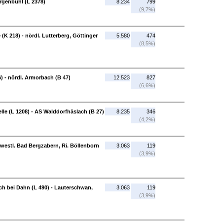
rgenbühl (L 2378)
8.234
799
(9,7%)
 (K 218) - nördl. Lutterberg, Göttinger
5.580
474
(8,5%)
) - nördl. Armorbach (B 47)
12.523
827
(6,6%)
lle (L 1208) - AS Walddorfhäslach (B 27)
8.235
346
(4,2%)
westl. Bad Bergzabern, Ri. Böllenborn
3.063
119
(3,9%)
ach bei Dahn (L 490) - Lauterschwan,
3.063
119
(3,9%)