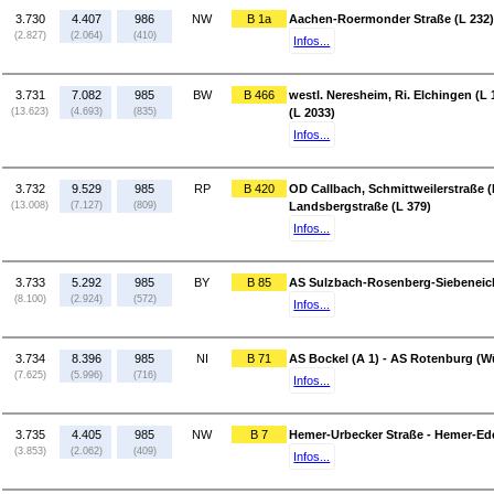
3.730
4.407
986
NW
B 1a
Aachen-Roermonder Straße (L 232) 
(2.827)
(2.064)
(410)
Infos...
3.731
7.082
985
BW
B 466
westl. Neresheim, Ri. Elchingen (L
(13.623)
(4.693)
(835)
(L 2033)
Infos...
3.732
9.529
985
RP
B 420
OD Callbach, Schmittweilerstraße 
(13.008)
(7.127)
(809)
Landsbergstraße (L 379)
Infos...
3.733
5.292
985
BY
B 85
AS Sulzbach-Rosenberg-Siebeneich
(8.100)
(2.924)
(572)
Infos...
3.734
8.396
985
NI
B 71
AS Bockel (A 1) - AS Rotenburg (
(7.625)
(5.996)
(716)
Infos...
3.735
4.405
985
NW
B 7
Hemer-Urbecker Straße - Hemer-Ed
(3.853)
(2.062)
(409)
Infos...