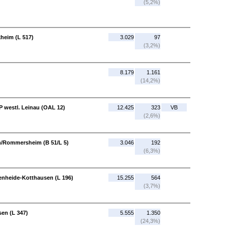
(5,2%)
kheim (L 517)
3.029
97
(3,2%)
8.179
1.161
(14,2%)
 westl. Leinau (OAL 12)
12.425
323
VB
(2,6%)
m/Rommersheim (B 51/L 5)
3.046
192
(6,3%)
ienheide-Kotthausen (L 196)
15.255
564
(3,7%)
sen (L 347)
5.555
1.350
(24,3%)