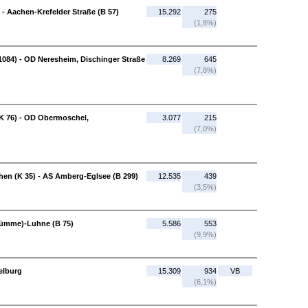
- Aachen-Krefelder Straße (B 57)
15.292
275
(1,8%)
 1084) - OD Neresheim, Dischinger Straße
8.269
645
(7,8%)
(K 76) - OD Obermoschel,
3.077
215
(7,0%)
en (K 35) - AS Amberg-Eglsee (B 299)
12.535
439
(3,5%)
Wümme)-Luhne (B 75)
5.586
553
(9,9%)
elburg
15.309
934
VB
(6,1%)