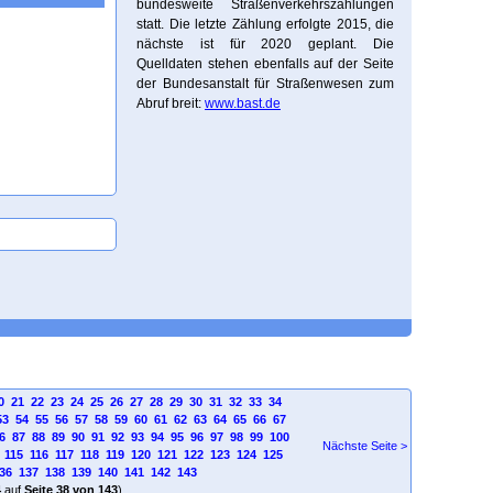
bundesweite Straßenverkehrszählungen
statt. Die letzte Zählung erfolgte 2015, die
nächste ist für 2020 geplant. Die
Quelldaten stehen ebenfalls auf der Seite
der Bundesanstalt für Straßenwesen zum
Abruf breit:
www.bast.de
0
21
22
23
24
25
26
27
28
29
30
31
32
33
34
53
54
55
56
57
58
59
60
61
62
63
64
65
66
67
6
87
88
89
90
91
92
93
94
95
96
97
98
99
100
Nächste Seite >
115
116
117
118
119
120
121
122
123
124
125
36
137
138
139
140
141
142
143
4
auf
Seite 38 von 143
)