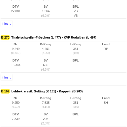
DTV
SV
BPL
22.001
1.364
VB
(6,2%)
VB
Infos...
B 270
Thaleischweiler-Fröschen (L 477) - KVP Rodalben (L 497)
Nr.
B-Rang
L-Rang
Land
9.249
4.401
351
RP
(11.637)
(2.058)
(193)
DTV
SV
BPL
15.344
660
(4,3%)
Infos...
B 199
Lehbek, westl. Gelting (K 131) - Kappeln (B 203)
Nr.
B-Rang
L-Rang
Land
9.250
7.535
351
SH
(9.917)
(5.144)
(250)
DTV
SV
BPL
7.339
205
(2,8%)