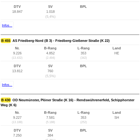
DTV
SV
BPL
18.847
1.018
(5,4%)
Infos...
B 455
AS Friedberg-Nord (B 3) - Friedberg-Gießener Straße (K 22)
Nr.
B-Rang
L-Rang
Land
9.226
4.852
353
HE
(13.432)
(2.494)
(342)
DTV
SV
BPL
13.812
760
(5,5%)
Infos...
B 430
OD Neumünster, Plöner Straße (K 16) - Rendswührenerfeld, Schipphorster
Weg (K 6)
Nr.
B-Rang
L-Rang
Land
9.227
7.581
353
SH
(13.188)
(5.188)
(252)
DTV
SV
BPL
7.250
384