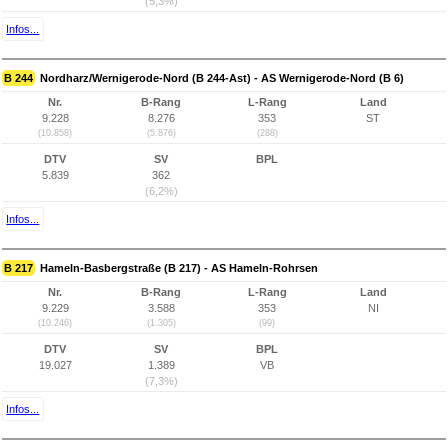
(5,3%)
Infos...
B 244
Nordharz/Wernigerode-Nord (B 244-Ast) - AS Wernigerode-Nord (B 6)
Nr.
B-Rang
L-Rang
Land
9.228
8.276
353
ST
(10.858)
(5.876)
(288)
DTV
SV
BPL
5.839
362
(6,2%)
Infos...
B 217
Hameln-Basbergstraße (B 217) - AS Hameln-Rohrsen
Nr.
B-Rang
L-Rang
Land
9.229
3.588
353
NI
(10.246)
(1.305)
(99)
DTV
SV
BPL
19.027
1.389
VB
(7,3%)
Infos...