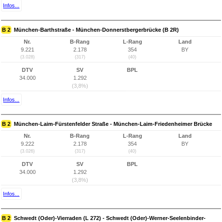
Infos...
B 2
München-Barthstraße - München-Donnerstbergerbrücke (B 2R)
Nr.
B-Rang
L-Rang
Land
9.221
2.178
354
BY
(3.028)
(317)
(40)
DTV
SV
BPL
34.000
1.292
(3,8%)
Infos...
B 2
München-Laim-Fürstenfelder Straße - München-Laim-Friedenheimer Brücke
Nr.
B-Rang
L-Rang
Land
9.222
2.178
354
BY
(3.026)
(317)
(40)
DTV
SV
BPL
34.000
1.292
(3,8%)
Infos...
B 2
Schwedt (Oder)-Vierraden (L 272) - Schwedt (Oder)-Werner-Seelenbinder-