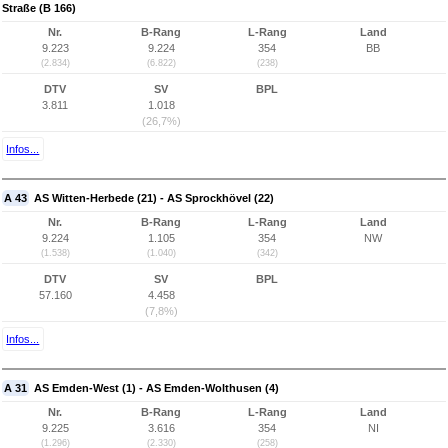
Straße (B 166)
Nr.
B-Rang
L-Rang
Land
9.223
9.224
354
BB
(2.834)
(6.822)
(238)
DTV
SV
BPL
3.811
1.018
(26,7%)
Infos...
A 43
AS Witten-Herbede (21) - AS Sprockhövel (22)
Nr.
B-Rang
L-Rang
Land
9.224
1.105
354
NW
(1.538)
(1.040)
(342)
DTV
SV
BPL
57.160
4.458
(7,8%)
Infos...
A 31
AS Emden-West (1) - AS Emden-Wolthusen (4)
Nr.
B-Rang
L-Rang
Land
9.225
3.616
354
NI
(1.296)
(2.330)
(258)