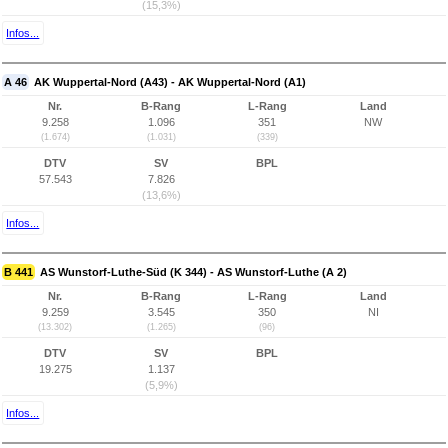
(15,3%)
Infos...
A 46
AK Wuppertal-Nord (A43) - AK Wuppertal-Nord (A1)
Nr.
B-Rang
L-Rang
Land
9.258
1.096
351
NW
(1.674)
(1.031)
(339)
DTV
SV
BPL
57.543
7.826
(13,6%)
Infos...
B 441
AS Wunstorf-Luthe-Süd (K 344) - AS Wunstorf-Luthe (A 2)
Nr.
B-Rang
L-Rang
Land
9.259
3.545
350
NI
(13.302)
(1.265)
(96)
DTV
SV
BPL
19.275
1.137
(5,9%)
Infos...