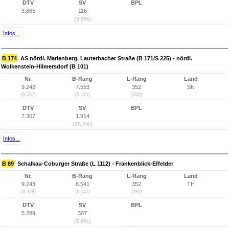
DTV
SV
BPL
3.865
116
(3,0%)
Infos...
B 174
AS nördl. Marienberg, Lauterbacher Straße (B 171/S 225) - nördl.
Wolkenstein-Hilmersdorf (B 101)
Nr.
B-Rang
L-Rang
Land
9.242
7.553
352
SN
(9.357)
(5.161)
(260)
DTV
SV
BPL
7.307
1.914
(26,2%)
Infos...
B 89
Schalkau-Coburger Straße (L 1112) - Frankenblick-Effelder
Nr.
B-Rang
L-Rang
Land
9.243
8.541
352
TH
(8.328)
(6.141)
(282)
DTV
SV
BPL
5.289
307
(5,8%)