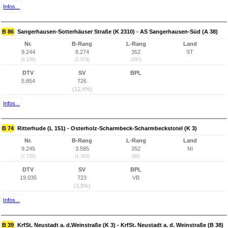
Infos...
B 86
Sangerhausen-Sotterhäuser Straße (K 2310) - AS Sangerhausen-Süd (A 38)
Nr.
B-Rang
L-Rang
Land
9.244
8.274
352
ST
(8.136)
(5.874)
(287)
DTV
SV
BPL
5.854
726
(12,4%)
Infos...
B 74
Ritterhude (L 151) - Osterholz-Scharmbeck-Scharmbeckstotel (K 3)
Nr.
B-Rang
L-Rang
Land
9.245
3.585
352
NI
(7.735)
(1.303)
(98)
DTV
SV
BPL
19.035
723
VB
(3,8%)
Infos...
B 39
KrfSt. Neustadt a. d.Weinstraße (K 3) - KrfSt. Neustadt a. d. Weinstraße (B 38)