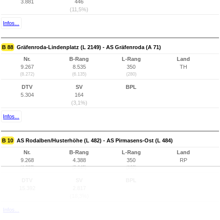
3.881
446
(11,5%)
Infos...
B 88
Gräfenroda-Lindenplatz (L 2149) - AS Gräfenroda (A 71)
Nr.
B-Rang
L-Rang
Land
9.267
8.535
350
TH
(8.272)
(6.135)
(280)
DTV
SV
BPL
5.304
164
(3,1%)
Infos...
B 10
AS Rodalben/Husterhöhe (L 482) - AS Pirmasens-Ost (L 484)
Nr.
B-Rang
L-Rang
Land
9.268
4.388
350
RP
(4.387)
(2.045)
(192)
DTV
SV
BPL
15.392
2.817
(18,3%)
Infos...