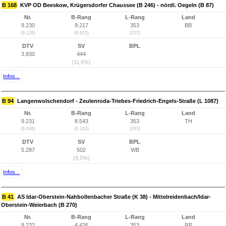
B 168
KVP OD Beeskow, Krügersdorfer Chaussee (B 246) - nördl. Oegeln (B 87)
Nr.
B-Rang
L-Rang
Land
9.230
9.217
353
BB
(9.126)
(6.815)
(237)
DTV
SV
BPL
3.830
444
(11,6%)
Infos...
B 94
Langenwolschendorf - Zeulenroda-Triebes-Friedrich-Engels-Straße (L 1087)
Nr.
B-Rang
L-Rang
Land
9.231
8.543
353
TH
(8.446)
(6.143)
(283)
DTV
SV
BPL
5.287
502
WB
(9,5%)
Infos...
B 41
AS Idar-Oberstein-Nahbollenbacher Straße (K 38) - Mittelreidenbach/Idar-
Oberstein-Weierbach (B 270)
Nr.
B-Rang
L-Rang
Land
9.232
4.426
353
RP