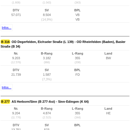
(1.608)
(1.043)
(343)
DTV
SV
BPL
57.071
8.504
VB
(14,9%)
VB
Infos...
B 316
OD Degerfelden, Eichseler Straße (L 139) - OD Rheinfelden (Baden), Basler
Straße (B 34)
Nr.
B-Rang
L-Rang
Land
9.203
3.182
355
BW
(12.576)
(966)
(208)
DTV
SV
BPL
21.739
1.587
FD
(7,3%)
Infos...
B 277
AS Herborn/Sinn (B 277-Ast) - Sinn-Edingen (K 64)
Nr.
B-Rang
L-Rang
Land
9.204
4.874
355
HE
(11.776)
(2.515)
(344)
DTV
SV
BPL
13.751
523