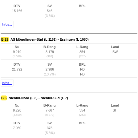
DTV
SV
BPL
15.166
546
(3,6%)
Infos...
B 29
AS Mögglingen-Süd (L 1161) - Essingen (L 1080)
Nr.
B-Rang
L-Rang
Land
9.219
3.179
354
BW
(5.528)
(963)
(207)
DTV
SV
BPL
21.792
2.986
FD
(13,7%)
FD
Infos...
B 5
Niebüll-Nord (L 8) - Niebüll-Süd (L 7)
Nr.
B-Rang
L-Rang
Land
9.220
7.667
354
SH
(3.499)
(5.272)
(253)
DTV
SV
BPL
7.080
375
(5,3%)