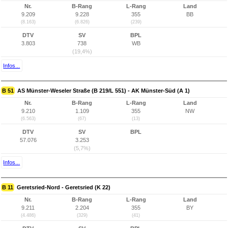
Nr.
B-Rang
L-Rang
Land
9.209
9.228
355
BB
(8.163)
(6.826)
(239)
DTV
SV
BPL
3.803
738
WB
(19,4%)
Infos...
B 51
AS Münster-Weseler Straße (B 219/L 551) - AK Münster-Süd (A 1)
Nr.
B-Rang
L-Rang
Land
9.210
1.109
355
NW
(6.563)
(67)
(13)
DTV
SV
BPL
57.076
3.253
(5,7%)
Infos...
B 11
Geretsried-Nord - Geretsried (K 22)
Nr.
B-Rang
L-Rang
Land
9.211
2.204
355
BY
(4.486)
(329)
(41)