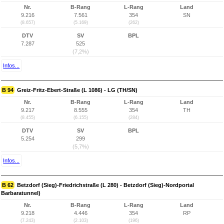
Nr.
B-Rang
L-Rang
Land
9.216
7.561
354
SN
(8.657)
(5.169)
(262)
DTV
SV
BPL
7.287
525
(7,2%)
Infos...
B 94
Greiz-Fritz-Ebert-Straße (L 1086) - LG (TH/SN)
Nr.
B-Rang
L-Rang
Land
9.217
8.555
354
TH
(8.455)
(6.155)
(284)
DTV
SV
BPL
5.254
299
(5,7%)
Infos...
B 62
Betzdorf (Sieg)-Friedrichstraße (L 280) - Betzdorf (Sieg)-Nordportal
Barbaratunnel)
Nr.
B-Rang
L-Rang
Land
9.218
4.446
354
RP
(7.243)
(2.103)
(196)