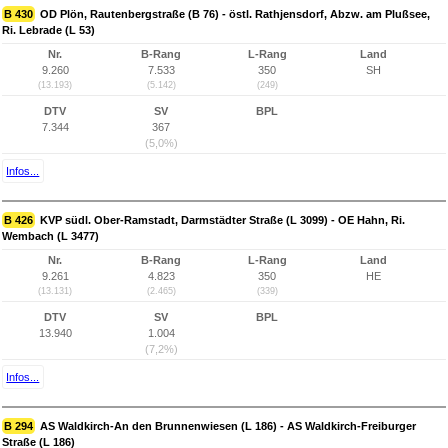
B 430
OD Plön, Rautenbergstraße (B 76) - östl. Rathjensdorf, Abzw. am Plußsee,
Ri. Lebrade (L 53)
Nr.
B-Rang
L-Rang
Land
9.260
7.533
350
SH
(13.193)
(5.142)
(249)
DTV
SV
BPL
7.344
367
(5,0%)
Infos...
B 426
KVP südl. Ober-Ramstadt, Darmstädter Straße (L 3099) - OE Hahn, Ri.
Wembach (L 3477)
Nr.
B-Rang
L-Rang
Land
9.261
4.823
350
HE
(13.131)
(2.465)
(339)
DTV
SV
BPL
13.940
1.004
(7,2%)
Infos...
B 294
AS Waldkirch-An den Brunnenwiesen (L 186) - AS Waldkirch-Freiburger
Straße (L 186)