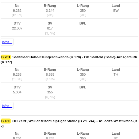
Nr.
B-Rang
L-Rang
Land
9.262
3.144
350
BW
(12.076)
(935)
(203)
DTV
SV
BPL
22.087
817
(3,7%)
Infos...
B 281
Saalfelder Höhe-Kleingeschwenda (K 178) - OD Saalfeld (Saale)-Arnsgereuth
(K 177)
Nr.
B-Rang
L-Rang
Land
9.263
8.535
350
TH
(11.833)
(6.135)
(280)
DTV
SV
BPL
5.304
355
(6,7%)
Infos...
B 180
OD Zeitz, Weißenfelser/Leipziger Straße (B 2/L 244) - AS Zeitz-West/Grana (B
2)
Nr.
B-Rang
L-Rang
Land
9.264
8.253
350
ST