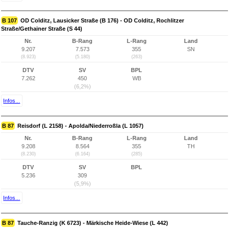
B 107
OD Colditz, Lausicker Straße (B 176) - OD Colditz, Rochlitzer
Straße/Gethainer Straße (S 44)
Nr.
B-Rang
L-Rang
Land
9.207
7.573
355
SN
(8.923)
(5.180)
(263)
DTV
SV
BPL
7.262
450
WB
(6,2%)
Infos...
B 87
Reisdorf (L 2158) - Apolda/Niederroßla (L 1057)
Nr.
B-Rang
L-Rang
Land
9.208
8.564
355
TH
(8.230)
(6.164)
(285)
DTV
SV
BPL
5.236
309
(5,9%)
Infos...
B 87
Tauche-Ranzig (K 6723) - Märkische Heide-Wiese (L 442)