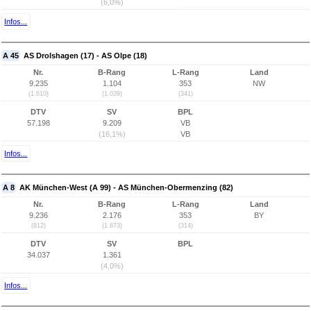
(6,0%)
Infos...
A 45
AS Drolshagen (17) - AS Olpe (18)
Nr.
B-Rang
L-Rang
Land
9.235
1.104
353
NW
(1.610)
(1.039)
(341)
DTV
SV
BPL
57.198
9.209
VB
(16,1%)
VB
Infos...
A 8
AK München-West (A 99) - AS München-Obermenzing (82)
Nr.
B-Rang
L-Rang
Land
9.236
2.176
353
BY
(812)
(1.873)
(314)
DTV
SV
BPL
34.037
1.361
(4,0%)
Infos...