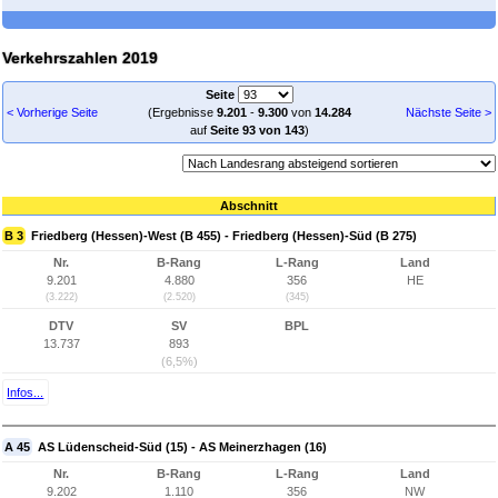
Verkehrszahlen 2019
Seite
< Vorherige Seite
(Ergebnisse
9.201
-
9.300
von
14.284
Nächste Seite >
auf
Seite 93 von 143
)
Abschnitt
B 3
Friedberg (Hessen)-West (B 455) - Friedberg (Hessen)-Süd (B 275)
Nr.
B-Rang
L-Rang
Land
9.201
4.880
356
HE
(3.222)
(2.520)
(345)
DTV
SV
BPL
13.737
893
(6,5%)
Infos...
A 45
AS Lüdenscheid-Süd (15) - AS Meinerzhagen (16)
Nr.
B-Rang
L-Rang
Land
9.202
1.110
356
NW