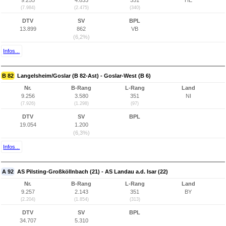
9.255
4.833
351
HE
(7.984)
(2.475)
(340)
DTV
SV
BPL
13.899
862
VB
(6,2%)
Infos...
B 82
Langelsheim/Goslar (B 82-Ast) - Goslar-West (B 6)
Nr.
B-Rang
L-Rang
Land
9.256
3.580
351
NI
(7.926)
(1.298)
(97)
DTV
SV
BPL
19.054
1.200
(6,3%)
Infos...
A 92
AS Pilsting-Großköllnbach (21) - AS Landau a.d. Isar (22)
Nr.
B-Rang
L-Rang
Land
9.257
2.143
351
BY
(2.204)
(1.854)
(313)
DTV
SV
BPL
34.707
5.310