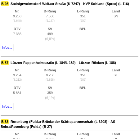
B 98
Steinigtwolmsdorf-Weifaer Straße (K 7247) - KVP Sohland (Spree) (L 116)
Nr.
B-Rang
L-Rang
Land
9.253
7.538
351
SN
(8.648)
(5.147)
(259)
DTV
SV
BPL
7.336
499
(6,8%)
Infos...
B 87
Lützen-Pappenheimstraße (L 184/L 189) - Lützen-Röcken (L 188)
Nr.
B-Rang
L-Rang
Land
9.254
8.258
351
ST
(8.212)
(5.858)
(286)
DTV
SV
BPL
5.881
359
(6,1%)
Infos...
B 83
Rotenburg (Fulda)-Brücke der Städtepartnerschaft (L 3208) - AS
Bebra/Rotenburg (Fulda) (B 27)
Nr.
B-Rang
L-Rang
Land