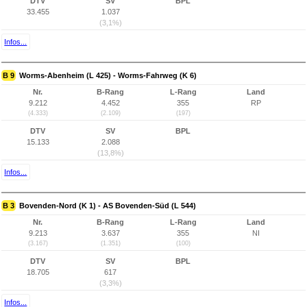
DTV
SV
BPL
33.455
1.037
(3,1%)
Infos...
B 9
Worms-Abenheim (L 425) - Worms-Fahrweg (K 6)
Nr.
B-Rang
L-Rang
Land
9.212
4.452
355
RP
(4.333)
(2.109)
(197)
DTV
SV
BPL
15.133
2.088
(13,8%)
Infos...
B 3
Bovenden-Nord (K 1) - AS Bovenden-Süd (L 544)
Nr.
B-Rang
L-Rang
Land
9.213
3.637
355
NI
(3.167)
(1.351)
(100)
DTV
SV
BPL
18.705
617
(3,3%)
Infos...