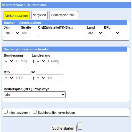
Verkehrszahlen Deutschland
Vergleich
Bedarfsplan 2016
Verkehrszahlen
Suchen - Verkehszahlen
Jahr
Straße
Ort|Zählstelle|TK-Blatt
Land
BPL
Suchergebnisse einschränken
Bundesrang Landesrang
|
DTV SV
|
Bedarfsplan (BPL)-Projekttyp
Infos anzeigen
Suchbegriffe hervorheben