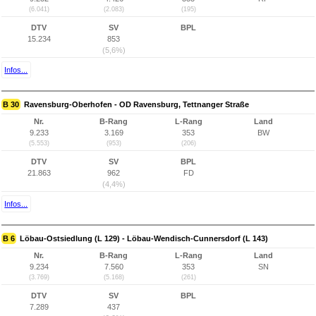
(6.041)
(2.083)
(195)
DTV
SV
BPL
15.234
853
(5,6%)
Infos...
B 30
Ravensburg-Oberhofen - OD Ravensburg, Tettnanger Straße
Nr.
B-Rang
L-Rang
Land
9.233
3.169
353
BW
(5.553)
(953)
(206)
DTV
SV
BPL
21.863
962
FD
(4,4%)
Infos...
B 6
Löbau-Ostsiedlung (L 129) - Löbau-Wendisch-Cunnersdorf (L 143)
Nr.
B-Rang
L-Rang
Land
9.234
7.560
353
SN
(3.769)
(5.168)
(261)
DTV
SV
BPL
7.289
437