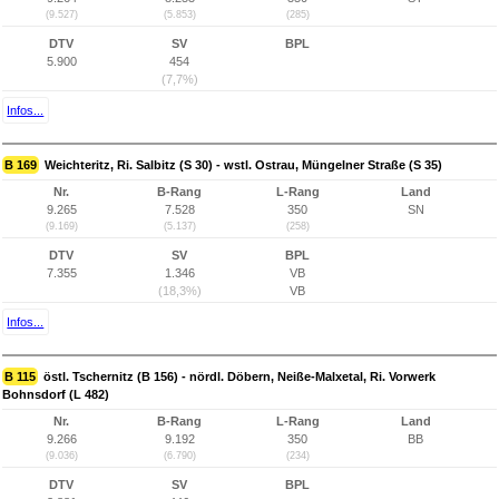
(9.527)
(5.853)
(285)
DTV
SV
BPL
5.900
454
(7,7%)
Infos...
B 169
Weichteritz, Ri. Salbitz (S 30) - wstl. Ostrau, Müngelner Straße (S 35)
Nr.
B-Rang
L-Rang
Land
9.265
7.528
350
SN
(9.169)
(5.137)
(258)
DTV
SV
BPL
7.355
1.346
VB
(18,3%)
VB
Infos...
B 115
östl. Tschernitz (B 156) - nördl. Döbern, Neiße-Malxetal, Ri. Vorwerk
Bohnsdorf (L 482)
Nr.
B-Rang
L-Rang
Land
9.266
9.192
350
BB
(9.036)
(6.790)
(234)
DTV
SV
BPL