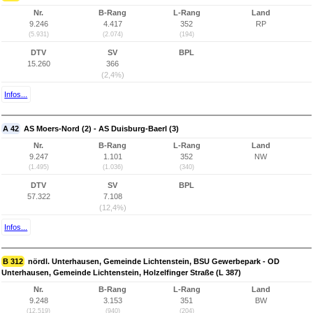
Nr.
B-Rang
L-Rang
Land
9.246
4.417
352
RP
(5.931)
(2.074)
(194)
DTV
SV
BPL
15.260
366
(2,4%)
Infos...
A 42
AS Moers-Nord (2) - AS Duisburg-Baerl (3)
Nr.
B-Rang
L-Rang
Land
9.247
1.101
352
NW
(1.495)
(1.036)
(340)
DTV
SV
BPL
57.322
7.108
(12,4%)
Infos...
B 312
nördl. Unterhausen, Gemeinde Lichtenstein, BSU Gewerbepark - OD
Unterhausen, Gemeinde Lichtenstein, Holzelfinger Straße (L 387)
Nr.
B-Rang
L-Rang
Land
9.248
3.153
351
BW
(12.519)
(940)
(204)