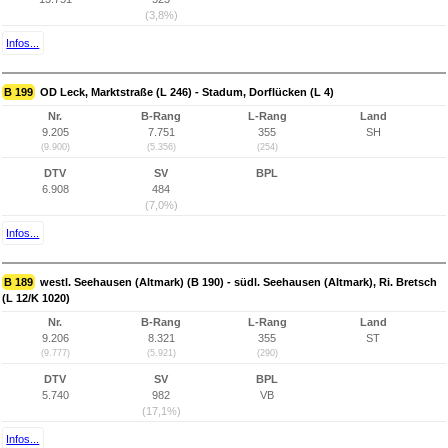
(3,8%)
Infos...
B 199
OD Leck, Marktstraße (L 246) - Stadum, Dorflücken (L 4)
Nr.
B-Rang
L-Rang
Land
9.205
7.751
355
SH
(9.900)
(5.356)
(254)
DTV
SV
BPL
6.908
484
(7,0%)
Infos...
B 189
westl. Seehausen (Altmark) (B 190) - südl. Seehausen (Altmark), Ri. Bretsch
(L 12/K 1020)
Nr.
B-Rang
L-Rang
Land
9.206
8.321
355
ST
(9.777)
(5.921)
(290)
DTV
SV
BPL
5.740
982
VB
(17,1%)
Infos...