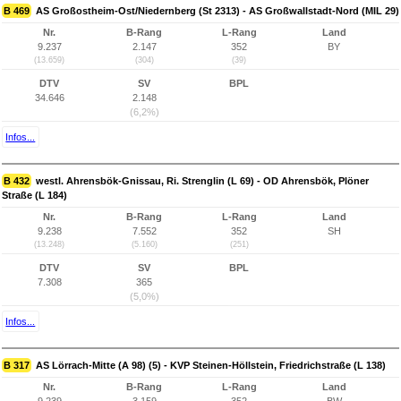
B 469
AS Großostheim-Ost/Niedernberg (St 2313) - AS Großwallstadt-Nord (MIL 29)
Nr.
B-Rang
L-Rang
Land
9.237
2.147
352
BY
(13.659)
(304)
(39)
DTV
SV
BPL
34.646
2.148
(6,2%)
Infos...
B 432
westl. Ahrensbök-Gnissau, Ri. Strenglin (L 69) - OD Ahrensbök, Plöner
Straße (L 184)
Nr.
B-Rang
L-Rang
Land
9.238
7.552
352
SH
(13.248)
(5.160)
(251)
DTV
SV
BPL
7.308
365
(5,0%)
Infos...
B 317
AS Lörrach-Mitte (A 98) (5) - KVP Steinen-Höllstein, Friedrichstraße (L 138)
Nr.
B-Rang
L-Rang
Land