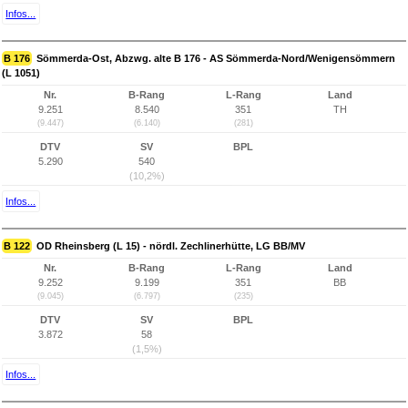
Infos...
B 176
Sömmerda-Ost, Abzwg. alte B 176 - AS Sömmerda-Nord/Wenigensömmern
(L 1051)
Nr.
B-Rang
L-Rang
Land
9.251
8.540
351
TH
(9.447)
(6.140)
(281)
DTV
SV
BPL
5.290
540
(10,2%)
Infos...
B 122
OD Rheinsberg (L 15) - nördl. Zechlinerhütte, LG BB/MV
Nr.
B-Rang
L-Rang
Land
9.252
9.199
351
BB
(9.045)
(6.797)
(235)
DTV
SV
BPL
3.872
58
(1,5%)
Infos...