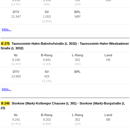
9.239
3.159
352
BW
(12.587)
(945)
(205)
DTV
SV
BPL
21.947
1.053
WB*
(4,8%)
Infos...
B 275
Taunusstein-Hahn-Bahnhofstraße (L 3032) - Taunusstein-Hahn-Wiesbadener
Straße (L 3032)
Nr.
B-Rang
L-Rang
Land
9.240
4.841
352
HE
(11.697)
(2.483)
(341)
DTV
SV
BPL
13.850
429
(3,1%)
Infos...
B 246
Storkow (Mark)-Kolberger Chausee (L 391) - Storkow (Mark)-Burgstraße (L
23)
Nr.
B-Rang
L-Rang
Land
9.241
9.202
352
BB
(10.922)
(6.800)
(236)