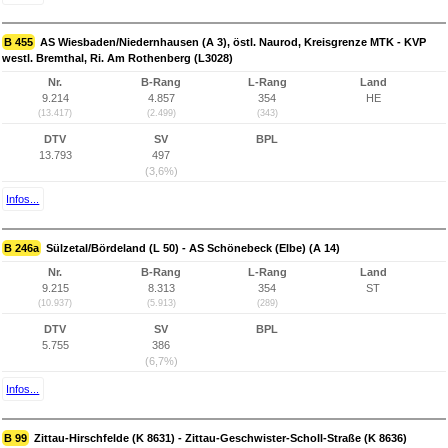
B 455
AS Wiesbaden/Niedernhausen (A 3), östl. Naurod, Kreisgrenze MTK - KVP
westl. Bremthal, Ri. Am Rothenberg (L3028)
Nr.
B-Rang
L-Rang
Land
9.214
4.857
354
HE
(13.417)
(2.499)
(343)
DTV
SV
BPL
13.793
497
(3,6%)
Infos...
B 246a
Sülzetal/Bördeland (L 50) - AS Schönebeck (Elbe) (A 14)
Nr.
B-Rang
L-Rang
Land
9.215
8.313
354
ST
(10.937)
(5.913)
(289)
DTV
SV
BPL
5.755
386
(6,7%)
Infos...
B 99
Zittau-Hirschfelde (K 8631) - Zittau-Geschwister-Scholl-Straße (K 8636)