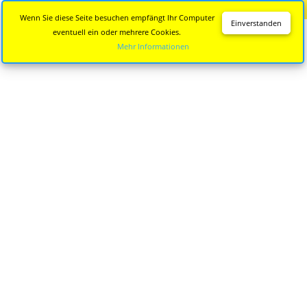
Diese Seite wird nicht mehr aktualisiert.
Zur neuen Seite
Wenn Sie diese Seite besuchen empfängt Ihr Computer
Einverstanden
eventuell ein oder mehrere Cookies.
Mehr Informationen