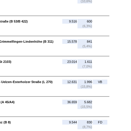
(10,6%)
straße (B 53/B 422)
9.516
600
(6,3%)
-Grimmelfingen-Lindenhöhe (B 311)
15.578
841
(5,4%)
St 2103)
23.014
1.611
(7,0%)
 Uelzen-Esterholzer Straße (L 270)
12.631
1.996
VB
(15,8%)
(A 45/A4)
36.659
5.682
(15,5%)
z (B 8)
9.544
830
FD
(8,7%)