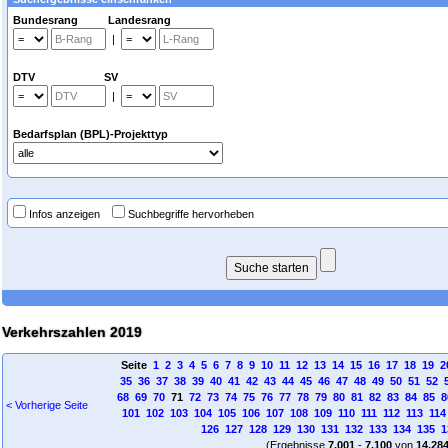
Bundesrang Landesrang
|
DTV SV
|
Bedarfsplan (BPL)-Projekttyp
Infos anzeigen
Suchbegriffe hervorheben
Verkehrszahlen 2019
Seite
1
2
3
4
5
6
7
8
9
10
11
12
13
14
15
16
17
18
19
2
35
36
37
38
39
40
41
42
43
44
45
46
47
48
49
50
51
52
68
69
70
71
72
73
74
75
76
77
78
79
80
81
82
83
84
85
8
< Vorherige Seite
101
102
103
104
105
106
107
108
109
110
111
112
113
114
126
127
128
129
130
131
132
133
134
135
1
(Ergebnisse
7.001
-
7.100
von
14.28