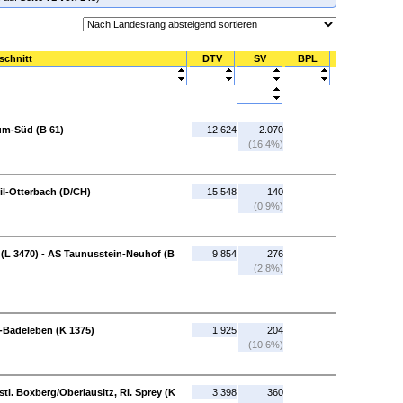
schnitt
DTV
SV
BPL
um-Süd (B 61)
12.624
2.070
(16,4%)
il-Otterbach (D/CH)
15.548
140
(0,9%)
(L 3470) - AS Taunusstein-Neuhof (B
9.854
276
(2,8%)
-Badeleben (K 1375)
1.925
204
(10,6%)
stl. Boxberg/Oberlausitz, Ri. Sprey (K
3.398
360