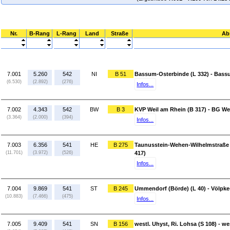
Nr.
B-Rang
L-Rang
Land
Straße
Ab
7.001
5.260
542
NI
B 51
Bassum-Osterbinde (L 332) - Bass
(6.530)
(2.892)
(276)
Infos...
7.002
4.343
542
BW
B 3
KVP Weil am Rhein (B 317) - BG We
(3.364)
(2.000)
(394)
Infos...
7.003
6.356
541
HE
B 275
Taunusstein-Wehen-Wilhelmstraße 
(11.701)
(3.972)
(526)
417)
Infos...
7.004
9.869
541
ST
B 245
Ummendorf (Börde) (L 40) - Völpke
(10.883)
(7.466)
(475)
Infos...
7.005
9.409
541
SN
B 156
westl. Uhyst, Ri. Lohsa (S 108) - we