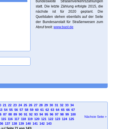
bundesweite Straßenverkehrszählungen
statt. Die letzte Zählung erfolgte 2015, die
nächste ist für 2020 geplant. Die
Quelldaten stehen ebenfalls auf der Seite
der Bundesanstalt für Straßenwesen zum
Abruf breit:
www.bast.de
0
21
22
23
24
25
26
27
28
29
30
31
32
33
34
53
54
55
56
57
58
59
60
61
62
63
64
65
66
67
6
87
88
89
90
91
92
93
94
95
96
97
98
99
100
Nächste Seite >
115
116
117
118
119
120
121
122
123
124
125
36
137
138
139
140
141
142
143
4
auf
Seite 71 von 143
)