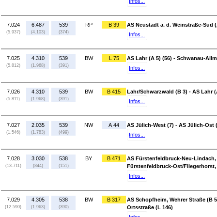
Infos...
7.024
6.487
539
RP
B 39
AS Neustadt a. d. Weinstraße-Süd (A
(5.937)
(4.103)
(374)
Infos...
7.025
4.310
539
BW
L 75
AS Lahr (A 5) (56) - Schwanau-Allm
(5.812)
(1.968)
(391)
Infos...
7.026
4.310
539
BW
B 415
Lahr/Schwarzwald (B 3) - AS Lahr (A
(5.811)
(1.968)
(391)
Infos...
7.027
2.035
539
NW
A 44
AS Jülich-West (7) - AS Jülich-Ost 
(1.546)
(1.783)
(499)
Infos...
7.028
3.030
538
BY
B 471
AS Fürstenfeldbruck-Neu-Lindach,
(13.711)
(844)
(151)
Fürstenfeldbruck-Ost/Fliegerhorst
Infos...
7.029
4.305
538
BW
B 317
AS Schopfheim, Wehrer Straße (B 5
(12.590)
(1.963)
(390)
Ortsstraße (L 146)