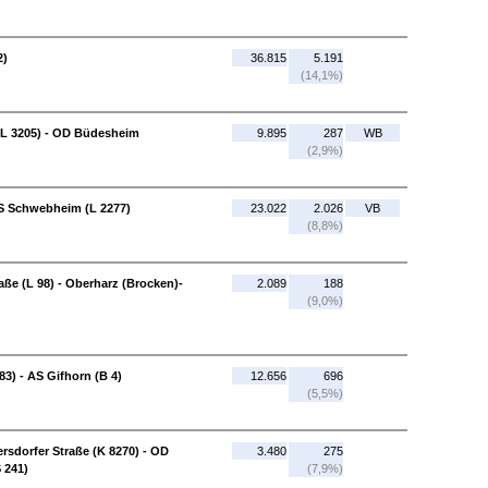
2)
36.815
5.191
(14,1%)
 (L 3205) - OD Büdesheim
9.895
287
WB
(2,9%)
AS Schwebheim (L 2277)
23.022
2.026
VB
(8,8%)
ße (L 98) - Oberharz (Brocken)-
2.089
188
(9,0%)
283) - AS Gifhorn (B 4)
12.656
696
(5,5%)
rsdorfer Straße (K 8270) - OD
3.480
275
 241)
(7,9%)