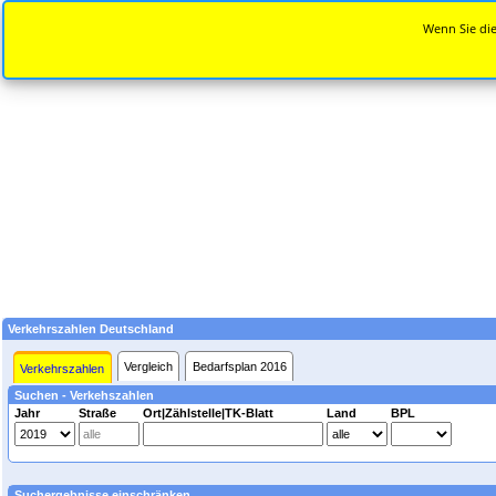
Wenn Sie die
Verkehrszahlen Deutschland
Vergleich
Bedarfsplan 2016
Verkehrszahlen
Suchen - Verkehszahlen
Jahr
Straße
Ort|Zählstelle|TK-Blatt
Land
BPL
Suchergebnisse einschränken