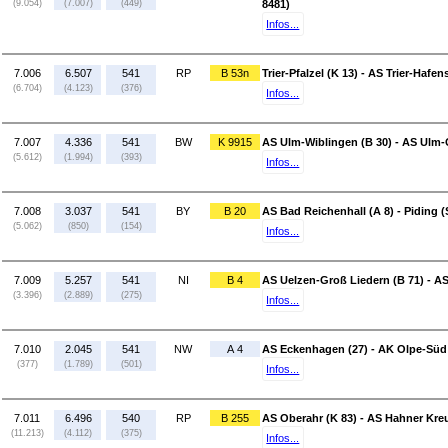
(9.054)
(7.007)
(449)
8481)
Infos...
7.006
6.507
541
RP
B 53n
Trier-Pfalzel (K 13) - AS Trier-Hafen
(6.704)
(4.123)
(376)
Infos...
7.007
4.336
541
BW
K 9915
AS Ulm-Wiblingen (B 30) - AS Ulm
(5.612)
(1.994)
(393)
Infos...
7.008
3.037
541
BY
B 20
AS Bad Reichenhall (A 8) - Piding (
(5.062)
(850)
(154)
Infos...
7.009
5.257
541
NI
B 4
AS Uelzen-Groß Liedern (B 71) - AS
(3.396)
(2.889)
(275)
Infos...
7.010
2.045
541
NW
A 4
AS Eckenhagen (27) - AK Olpe-Süd 
(377)
(1.789)
(501)
Infos...
7.011
6.496
540
RP
B 255
AS Oberahr (K 83) - AS Hahner Kreu
(11.213)
(4.112)
(375)
Infos...