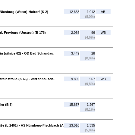
Nienburg (Weser)-Holtorf (K 2)
12.653
1.012
VB
(8,0%)
. Freyburg (Unstrut) (B 176)
2.088
96
WB
(4,6%)
 (silnice 62) - OD Bad Schandau,
3.449
28
(0,8%)
teinstraße (K 66) - Witzenhausen-
9.869
967
WB
(9,8%)
er (B 3)
15.637
1.267
(8,1%)
ße (L 2401) - AS Nürnberg-Fischbach (A
23.016
1.335
(5,8%)