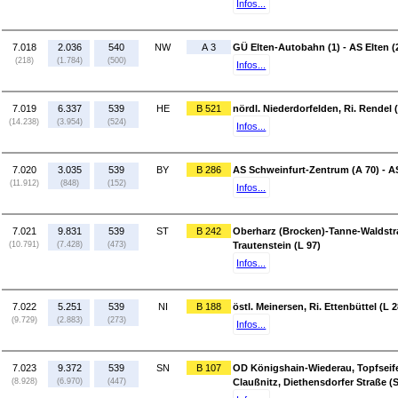
Infos...
7.018
2.036
540
NW
A 3
GÜ Elten-Autobahn (1) - AS Elten (
(218)
(1.784)
(500)
Infos...
7.019
6.337
539
HE
B 521
nördl. Niederdorfelden, Ri. Rendel
(14.238)
(3.954)
(524)
Infos...
7.020
3.035
539
BY
B 286
AS Schweinfurt-Zentrum (A 70) - 
(11.912)
(848)
(152)
Infos...
7.021
9.831
539
ST
B 242
Oberharz (Brocken)-Tanne-Waldstra
(10.791)
(7.428)
(473)
Trautenstein (L 97)
Infos...
7.022
5.251
539
NI
B 188
östl. Meinersen, Ri. Ettenbüttel (L 
(9.729)
(2.883)
(273)
Infos...
7.023
9.372
539
SN
B 107
OD Königshain-Wiederau, Topfseife
(8.928)
(6.970)
(447)
Claußnitz, Diethensdorfer Straße (S