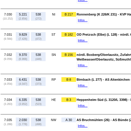
Infos...
7.030
5.221
538
NI
B 217
Ronnenberg (K 226/K 231) - KVP 
(10.252)
(2.854)
(272)
Infos...
7.031
9.829
538
ST
B 182
OD Pretzsch (Elbe) (L 128) - nördl.
(9.584)
(7.426)
(472)
Infos...
7.032
9.370
538
SN
B 156
nördl. Boxberg/Oberlausitz, Zufahrt
(9.056)
(6.968)
(446)
Weißwasser/Oberlausitz, Süßmuthli
Infos...
7.033
6.431
538
RP
B 8
Birnbach (L 277) - AS Altenkirche
(4.054)
(4.047)
(373)
Infos...
7.034
6.335
538
HE
B 3
Heppenheim-Süd (L 3120/L 3398) -
(3.263)
(3.952)
(523)
Infos...
7.035
2.030
538
NW
A 30
AS Bruchmühlen (26) - AS Bünde (
(1.289)
(1.778)
(498)
Infos...