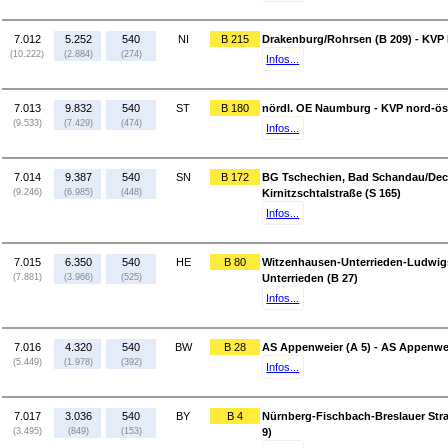
7.012
5.252
540
NI
B 215
Drakenburg/Rohrsen (B 209) - KVP 
(10.222)
(2.884)
(274)
Infos...
7.013
9.832
540
ST
B 180
nördl. OE Naumburg - KVP nord-östl
(9.533)
(7.429)
(474)
Infos...
7.014
9.387
540
SN
B 172
BG Tschechien, Bad Schandau/Decin
(9.246)
(6.985)
(448)
Kirnitzschtalstraße (S 165)
Infos...
7.015
6.350
540
HE
B 80
Witzenhausen-Unterrieden-Ludwigs
(7.881)
(3.966)
(525)
Unterrieden (B 27)
Infos...
7.016
4.320
540
BW
B 28
AS Appenweier (A 5) - AS Appenwei
(5.449)
(1.978)
(392)
Infos...
7.017
3.036
540
BY
B 4
Nürnberg-Fischbach-Breslauer Stra
(3.495)
(849)
(153)
9)