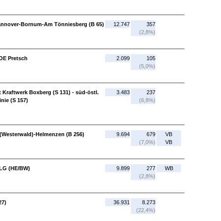
Hannover-Bornum-Am Tönniesberg (B 65)
12.747
357
(2,8%)
 OE Pretsch
2.099
105
(5,0%)
 Kraftwerk Boxberg (S 131) - süd-östl.
3.483
237
nie (S 157)
(6,8%)
n (Westerwald)-Helmenzen (B 256)
9.694
679
VB
(7,0%)
VB
 LG (HE/BW)
9.899
277
WB
(2,8%)
27)
36.931
8.273
(22,4%)