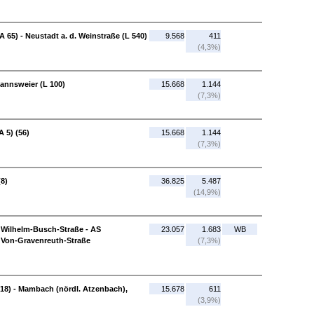
 65) - Neustadt a. d. Weinstraße (L 540)
9.568
411
(4,3%)
annsweier (L 100)
15.668
1.144
(7,3%)
 5) (56)
15.668
1.144
(7,3%)
(8)
36.825
5.487
(14,9%)
 Wilhelm-Busch-Straße - AS
23.057
1.683
WB
, Von-Gravenreuth-Straße
(7,3%)
18) - Mambach (nördl. Atzenbach),
15.678
611
(3,9%)