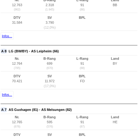
Nr.
B-Rang
L-Rang
Land
12.763
2.318
91
BB
(962)
(1.945)
(86)
DTV
SV
BPL
31.584
3.790
(12,0%)
Infos...
A 8
LG (BW/BY) - AS Leipheim (66)
Nr.
B-Rang
L-Rang
Land
12.764
699
91
BY
(795)
(670)
(88)
DTV
SV
BPL
70.421
11.972
FD
(17,0%)
Infos...
A 7
AS Guxhagen (81) - AS Melsungen (82)
Nr.
B-Rang
L-Rang
Land
12.765
595
91
HE
(676)
(576)
(87)
DTV
SV
BPL