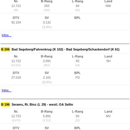
Nr.
B-Rang
L-Rang
Land
12.721
293
94
NW
(90)
(292)
(94)
DTV
SV
BPL
92.104
3.132
(3,4%)
Infos...
B 206
Bad Segeberg/Fahrenkrug (K 102) - Bad Segeberg/Schackendorf (K 61)
Nr.
B-Rang
L-Rang
Land
12.722
2.691
93
SH
(10.021)
(602)
(18)
DTV
SV
BPL
27.018
2.161
FD
(8,0%)
Infos...
B 196
Serams, Ri. Binz (L 29) - westl. OA Sellin
Nr.
B-Rang
L-Rang
Land
12.723
5.891
93
MV
(9.870)
(3.512)
(32)
DTV
SV
BPL