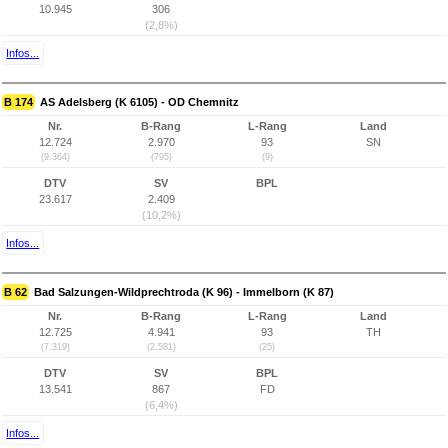
10.945
306
(2,8%)
Infos...
B 174
AS Adelsberg (K 6105) - OD Chemnitz
Nr.
B-Rang
L-Rang
Land
12.724
2.970
93
SN
(9.364)
(795)
(9)
DTV
SV
BPL
23.617
2.409
(10,2%)
Infos...
B 62
Bad Salzungen-Wildprechtroda (K 96) - Immelborn (K 87)
Nr.
B-Rang
L-Rang
Land
12.725
4.941
93
TH
(7.319)
(2.581)
(25)
DTV
SV
BPL
13.541
867
FD
(6,4%)
Infos...