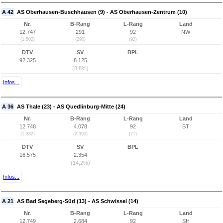
A 42
AS Oberhausen-Buschhausen (9) - AS Oberhausen-Zentrum (10)
Nr.
B-Rang
L-Rang
Land
12.747
291
92
NW
(1.502)
(290)
(92)
DTV
SV
BPL
92.325
8.125
(8,8%)
Infos...
A 36
AS Thale (23) - AS Quedlinburg-Mitte (24)
Nr.
B-Rang
L-Rang
Land
12.748
4.078
92
ST
(1.382)
(2.390)
(71)
DTV
SV
BPL
16.575
2.354
(14,2%)
Infos...
A 21
AS Bad Segeberg-Süd (13) - AS Schwissel (14)
Nr.
B-Rang
L-Rang
Land
12.749
2.684
92
SH