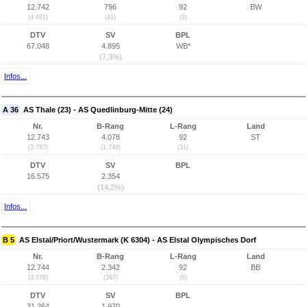
12.742
796
92
BW
(4.691)
(41)
(9)
DTV
SV
BPL
67.048
4.895
WB*
(7,3%)
Infos...
A 36
AS Thale (23) - AS Quedlinburg-Mitte (24)
Nr.
B-Rang
L-Rang
Land
12.743
4.078
92
ST
(3.787)
(1.749)
(31)
DTV
SV
BPL
16.575
2.354
(14,2%)
Infos...
B 5
AS Elstal/Priort/Wustermark (K 6304) - AS Elstal Olympisches Dorf
Nr.
B-Rang
L-Rang
Land
12.744
2.342
92
BB
(3.578)
(397)
(6)
DTV
SV
BPL
31.264
1.970