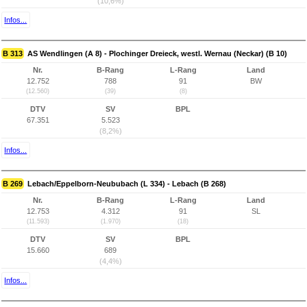
(10,6%)
Infos...
B 313
AS Wendlingen (A 8) - Plochinger Dreieck, westl. Wernau (Neckar) (B 10)
Nr.
B-Rang
L-Rang
Land
12.752
788
91
BW
(12.560)
(39)
(8)
DTV
SV
BPL
67.351
5.523
(8,2%)
Infos...
B 269
Lebach/Eppelborn-Neububach (L 334) - Lebach (B 268)
Nr.
B-Rang
L-Rang
Land
12.753
4.312
91
SL
(11.593)
(1.970)
(18)
DTV
SV
BPL
15.660
689
(4,4%)
Infos...