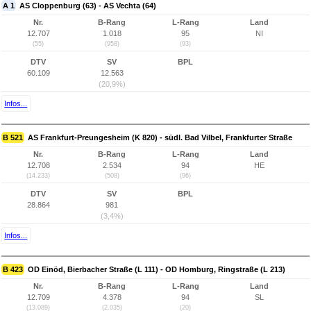
A 1
AS Cloppenburg (63) - AS Vechta (64)
Nr.
B-Rang
L-Rang
Land
12.707
1.018
95
NI
(55)
(958)
(93)
DTV
SV
BPL
60.109
12.563
(20,9%)
Infos...
B 521
AS Frankfurt-Preungesheim (K 820) - südl. Bad Vilbel, Frankfurter Straße
Nr.
B-Rang
L-Rang
Land
12.708
2.534
94
HE
(14.233)
(508)
(96)
DTV
SV
BPL
28.864
981
(3,4%)
Infos...
B 423
OD Einöd, Bierbacher Straße (L 111) - OD Homburg, Ringstraße (L 213)
Nr.
B-Rang
L-Rang
Land
12.709
4.378
94
SL
(13.089)
(2.035)
(20)