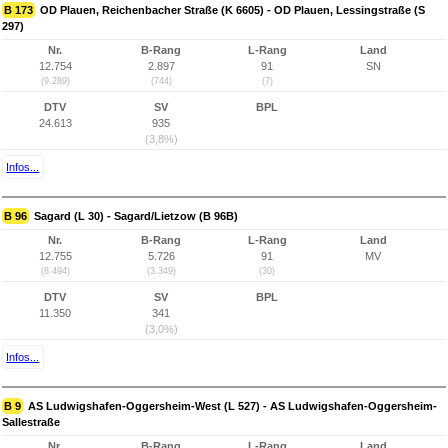
B 173
OD Plauen, Reichenbacher Straße (K 6605) - OD Plauen, Lessingstraße (S
297)
Nr.
B-Rang
L-Rang
Land
12.754
2.897
91
SN
(9.289)
(744)
(7)
DTV
SV
BPL
24.613
935
(3,8%)
Infos...
B 96
Sagard (L 30) - Sagard/Lietzow (B 96B)
Nr.
B-Rang
L-Rang
Land
12.755
5.726
91
MV
(8.494)
(3.349)
(30)
DTV
SV
BPL
11.350
341
(3,0%)
Infos...
B 9
AS Ludwigshafen-Oggersheim-West (L 527) - AS Ludwigshafen-Oggersheim-
Sallestraße
Nr.
B-Rang
L-Rang
Land