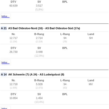
DTV
SV
BPL
60.639
3.517
(5,8%)
Infos...
A 21
AS Bad Oldesloe-Nord (16) - AS Bad Oldesloe-Süd (17a)
Nr.
B-Rang
L-Rang
Land
12.717
2.714
94
SH
(1.134)
(2.119)
(76)
DTV
SV
BPL
26.730
3.448
(12,9%)
Infos...
A 14
AK Schwerin (7) (A 24) - AS Ludwigslust (8)
Nr.
B-Rang
L-Rang
Land
12.718
5.928
94
MV
(1.005)
(2.473)
(63)
DTV
SV
BPL
10.854
1.454
(13,4%)
Infos...