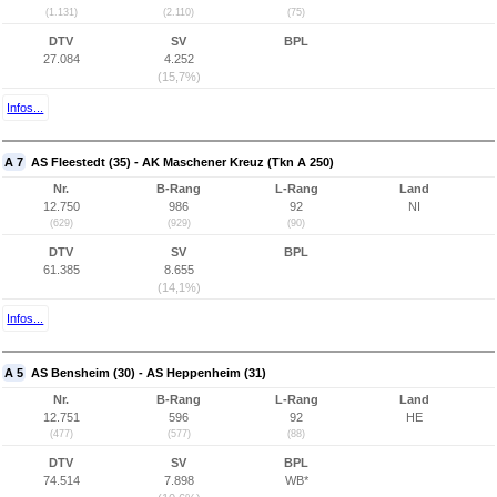
(1.131)
(2.110)
(75)
DTV
SV
BPL
27.084
4.252
(15,7%)
Infos...
A 7
AS Fleestedt (35) - AK Maschener Kreuz (Tkn A 250)
Nr.
B-Rang
L-Rang
Land
12.750
986
92
NI
(629)
(929)
(90)
DTV
SV
BPL
61.385
8.655
(14,1%)
Infos...
A 5
AS Bensheim (30) - AS Heppenheim (31)
Nr.
B-Rang
L-Rang
Land
12.751
596
92
HE
(477)
(577)
(88)
DTV
SV
BPL
74.514
7.898
WB*