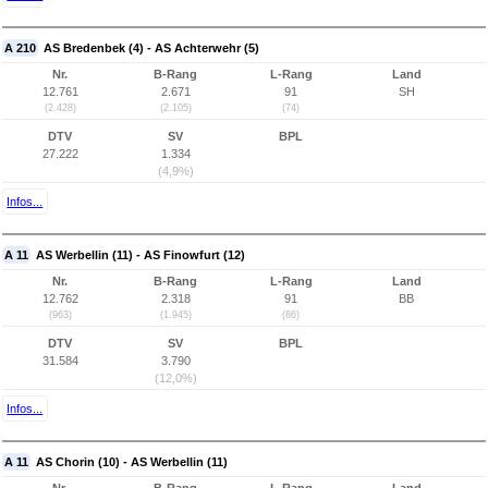
A 210
AS Bredenbek (4) - AS Achterwehr (5)
Nr.
B-Rang
L-Rang
Land
12.761
2.671
91
SH
(2.428)
(2.105)
(74)
DTV
SV
BPL
27.222
1.334
(4,9%)
Infos...
A 11
AS Werbellin (11) - AS Finowfurt (12)
Nr.
B-Rang
L-Rang
Land
12.762
2.318
91
BB
(963)
(1.945)
(86)
DTV
SV
BPL
31.584
3.790
(12,0%)
Infos...
A 11
AS Chorin (10) - AS Werbellin (11)