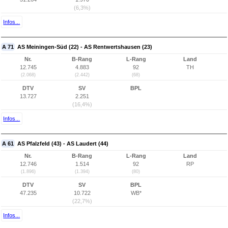
(6,3%)
Infos...
A 71
AS Meiningen-Süd (22) - AS Rentwertshausen (23)
Nr.
B-Rang
L-Rang
Land
12.745
4.883
92
TH
(2.068)
(2.442)
(68)
DTV
SV
BPL
13.727
2.251
(16,4%)
Infos...
A 61
AS Pfalzfeld (43) - AS Laudert (44)
Nr.
B-Rang
L-Rang
Land
12.746
1.514
92
RP
(1.896)
(1.394)
(80)
DTV
SV
BPL
47.235
10.722
WB*
(22,7%)
Infos...