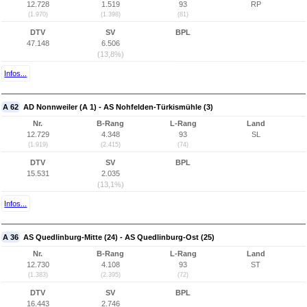
12.728
1.519
93
RP
(1.970)
(1.398)
(81)
DTV
SV
BPL
47.148
6.506
(13,8%)
Infos...
A 62
AD Nonnweiler (A 1) - AS Nohfelden-Türkismühle (3)
Nr.
B-Rang
L-Rang
Land
12.729
4.348
93
SL
(1.919)
(2.415)
(74)
DTV
SV
BPL
15.531
2.035
(13,1%)
Infos...
A 36
AS Quedlinburg-Mitte (24) - AS Quedlinburg-Ost (25)
Nr.
B-Rang
L-Rang
Land
12.730
4.108
93
ST
(1.383)
(2.395)
(72)
DTV
SV
BPL
16.443
2.746