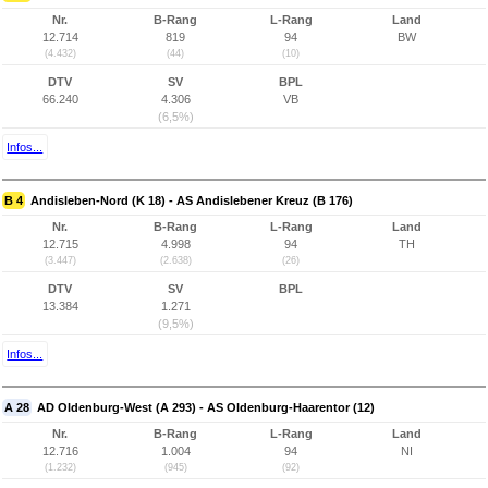
Nr.
B-Rang
L-Rang
Land
12.714
819
94
BW
(4.432)
(44)
(10)
DTV
SV
BPL
66.240
4.306
VB
(6,5%)
Infos...
B 4
Andisleben-Nord (K 18) - AS Andislebener Kreuz (B 176)
Nr.
B-Rang
L-Rang
Land
12.715
4.998
94
TH
(3.447)
(2.638)
(26)
DTV
SV
BPL
13.384
1.271
(9,5%)
Infos...
A 28
AD Oldenburg-West (A 293) - AS Oldenburg-Haarentor (12)
Nr.
B-Rang
L-Rang
Land
12.716
1.004
94
NI
(1.232)
(945)
(92)