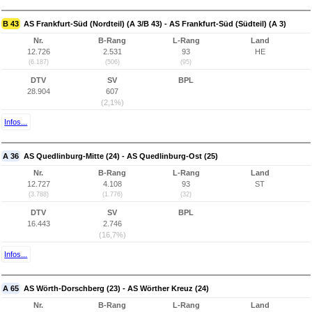
B 43
AS Frankfurt-Süd (Nordteil) (A 3/B 43) - AS Frankfurt-Süd (Südteil) (A 3)
Nr.
B-Rang
L-Rang
Land
12.726
2.531
93
HE
(6.187)
(506)
(95)
DTV
SV
BPL
28.904
607
(2,1%)
Infos...
A 36
AS Quedlinburg-Mitte (24) - AS Quedlinburg-Ost (25)
Nr.
B-Rang
L-Rang
Land
12.727
4.108
93
ST
(3.788)
(1.776)
(32)
DTV
SV
BPL
16.443
2.746
(16,7%)
Infos...
A 65
AS Wörth-Dorschberg (23) - AS Wörther Kreuz (24)
Nr.
B-Rang
L-Rang
Land