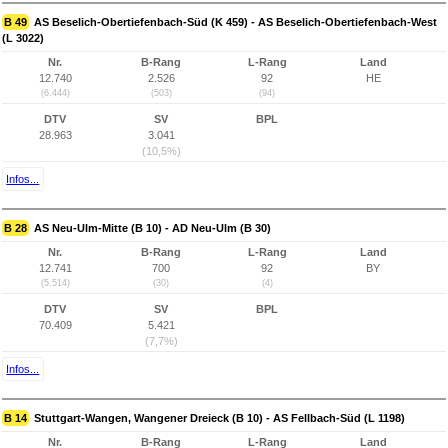
B 49
AS Beselich-Obertiefenbach-Süd (K 459) - AS Beselich-Obertiefenbach-West
(L 3022)
Nr.
B-Rang
L-Rang
Land
12.740
2.526
92
HE
(6.444)
(503)
(94)
DTV
SV
BPL
28.963
3.041
(10,5%)
Infos...
B 28
AS Neu-Ulm-Mitte (B 10) - AD Neu-Ulm (B 30)
Nr.
B-Rang
L-Rang
Land
12.741
700
92
BY
(5.514)
(30)
(4)
DTV
SV
BPL
70.409
5.421
(7,7%)
Infos...
B 14
Stuttgart-Wangen, Wangener Dreieck (B 10) - AS Fellbach-Süd (L 1198)
Nr.
B-Rang
L-Rang
Land