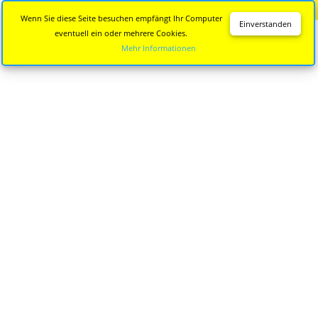
Diese Seite wird nicht mehr aktualisiert.
Zur neuen Seite
Wenn Sie diese Seite besuchen empfängt Ihr Computer
Einverstanden
eventuell ein oder mehrere Cookies.
Mehr Informationen