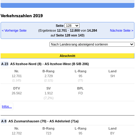
Verkehrszahlen 2019
Seite
< Vorherige Seite
(Ergebnisse
12.701
-
12.800
von
14.284
Nächste Seite >
auf
Seite 128 von 143
)
Abschnitt
A 23
AS Itzehoe-Nord (8) - AS Itzehoe-West (B 5/B 206)
Nr.
B-Rang
L-Rang
Land
12.701
2.729
95
SH
(1.145)
(2.121)
(77)
DTV
SV
BPL
26.562
1.912
FD
(7,2%)
Infos...
A 8
AS Zusmarshausen (70) - AS Adelsried (71a)
Nr.
B-Rang
L-Rang
Land
12.702
723
95
BY