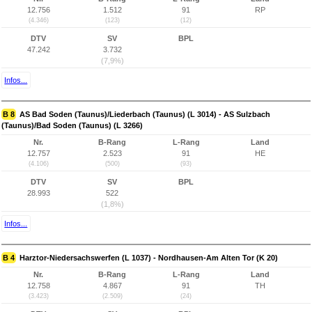
12.756
1.512
91
RP
(4.346)
(123)
(12)
DTV
SV
BPL
47.242
3.732
(7,9%)
Infos...
B 8
AS Bad Soden (Taunus)/Liederbach (Taunus) (L 3014) - AS Sulzbach
(Taunus)/Bad Soden (Taunus) (L 3266)
Nr.
B-Rang
L-Rang
Land
12.757
2.523
91
HE
(4.106)
(500)
(93)
DTV
SV
BPL
28.993
522
(1,8%)
Infos...
B 4
Harztor-Niedersachswerfen (L 1037) - Nordhausen-Am Alten Tor (K 20)
Nr.
B-Rang
L-Rang
Land
12.758
4.867
91
TH
(3.423)
(2.509)
(24)