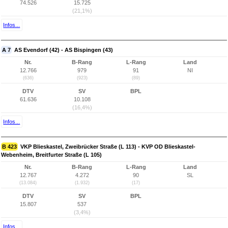
74.526
15.725
(21,1%)
Infos...
A 7
AS Evendorf (42) - AS Bispingen (43)
Nr.
B-Rang
L-Rang
Land
12.766
979
91
NI
(636)
(923)
(89)
DTV
SV
BPL
61.636
10.108
(16,4%)
Infos...
B 423
VKP Blieskastel, Zweibrücker Straße (L 113) - KVP OD Blieskastel-
Webenheim, Breitfurter Straße (L 105)
Nr.
B-Rang
L-Rang
Land
12.767
4.272
90
SL
(13.084)
(1.932)
(17)
DTV
SV
BPL
15.807
537
(3,4%)
Infos...