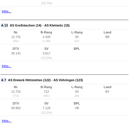
(16,7%)
Infos...
A 13
AS Großräschen (14) - AS Klettwitz (15)
Nr.
B-Rang
L-Rang
Land
12.731
2.426
93
BB
(991)
(1.996)
(87)
DTV
SV
BPL
30.141
3.617
(12,0%)
Infos...
A 7
AS Dreieck Hittistetten (122) - AS Vöhringen (123)
Nr.
B-Rang
L-Rang
Land
12.732
712
93
BY
(715)
(681)
(89)
DTV
SV
BPL
69.862
7.126
VB
(10,2%)
Infos...