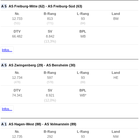
A 5
AS Freiburg-Mitte (62) - AS Freiburg-Süd (63)
Nr.
B-Rang
L-Rang
Land
12.733
813
93
BW
(511)
(771)
(84)
DTV
SV
BPL
66.482
8.842
WB
(13,3%)
Infos...
A 5
AS Zwingenberg (29) - AS Bensheim (30)
Nr.
B-Rang
L-Rang
Land
12.734
597
93
HE
(476)
(578)
(89)
DTV
SV
BPL
74.341
8.921
WB*
(12,0%)
Infos...
A 1
AS Hagen-West (88) - AS Volmarstein (89)
Nr.
B-Rang
L-Rang
Land
12.735
292
93
NW