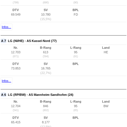
(799)
(690)
(90)
DTV
SV
BPL
69.549
10.780
FD
(15,5%)
Infos...
A 7
LG (NI/HE) - AS Kassel-Nord (77)
Nr.
B-Rang
L-Rang
Land
12.703
613
95
HE
(671)
(594)
(91)
DTV
SV
BPL
73.853
16.765
(22,7%)
Infos...
A 6
LG (RP/BW) - AS Mannheim-Sandhofen (24)
Nr.
B-Rang
L-Rang
Land
12.704
846
95
BW
(541)
(802)
(85)
DTV
SV
BPL
65.415
8.177
(12,5%)