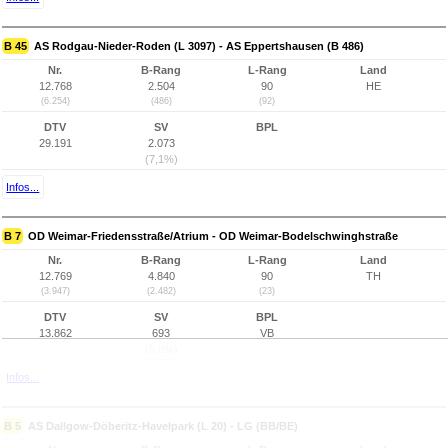
B 45
AS Rodgau-Nieder-Roden (L 3097) - AS Eppertshausen (B 486)
Nr.
B-Rang
L-Rang
Land
12.768
2.504
90
HE
(6.254)
(486)
(92)
DTV
SV
BPL
29.191
2.073
(7,1%)
Infos...
B 7
OD Weimar-Friedensstraße/Atrium - OD Weimar-Bodelschwinghstraße
Nr.
B-Rang
L-Rang
Land
12.769
4.840
90
TH
(3.947)
(2.482)
(23)
DTV
SV
BPL
13.862
693
VB
(5,0%)
Infos...
B 5
AS Dallgow-Döberitz-Havelpark (L 20) - LG (BB/BE)