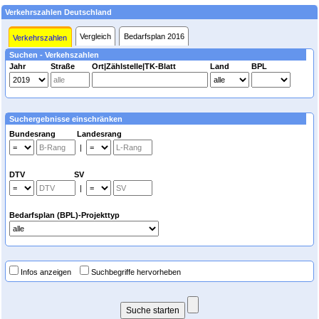
Verkehrszahlen Deutschland
Vergleich
Bedarfsplan 2016
Verkehrszahlen
Suchen - Verkehszahlen
Jahr
Straße
Ort|Zählstelle|TK-Blatt
Land
BPL
Suchergebnisse einschränken
Bundesrang Landesrang
|
DTV SV
|
Bedarfsplan (BPL)-Projekttyp
Infos anzeigen
Suchbegriffe hervorheben