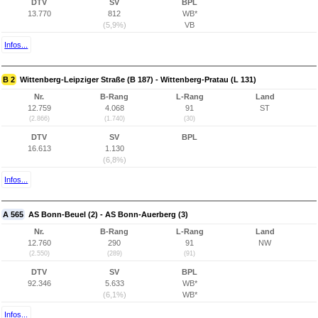
DTV
SV
BPL
13.770
812
WB*
(5,9%)
VB
Infos...
B 2
Wittenberg-Leipziger Straße (B 187) - Wittenberg-Pratau (L 131)
Nr.
B-Rang
L-Rang
Land
12.759
4.068
91
ST
(2.866)
(1.740)
(30)
DTV
SV
BPL
16.613
1.130
(6,8%)
Infos...
A 565
AS Bonn-Beuel (2) - AS Bonn-Auerberg (3)
Nr.
B-Rang
L-Rang
Land
12.760
290
91
NW
(2.550)
(289)
(91)
DTV
SV
BPL
92.346
5.633
WB*
(6,1%)
WB*
Infos...