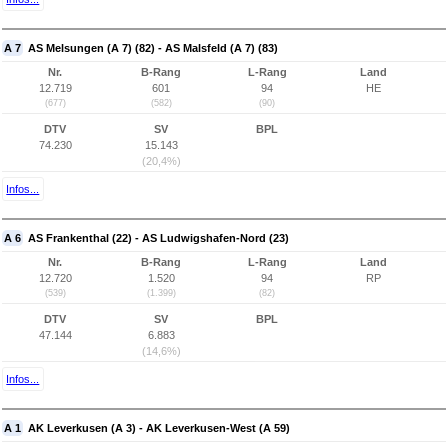
A 7
AS Melsungen (A 7) (82) - AS Malsfeld (A 7) (83)
Nr.
B-Rang
L-Rang
Land
12.719
601
94
HE
(677)
(582)
(90)
DTV
SV
BPL
74.230
15.143
(20,4%)
Infos...
A 6
AS Frankenthal (22) - AS Ludwigshafen-Nord (23)
Nr.
B-Rang
L-Rang
Land
12.720
1.520
94
RP
(539)
(1.399)
(82)
DTV
SV
BPL
47.144
6.883
(14,6%)
Infos...
A 1
AK Leverkusen (A 3) - AK Leverkusen-West (A 59)