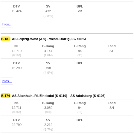
DTV
SV
BPL
15.424
432
VB
(2,8%)
Infos...
B 181
AS Leipzig-West (A 9) - westl. Dölzig, LG SN/ST
Nr.
B-Rang
L-Rang
Land
12.710
4.147
94
ST
(9.567)
(1.814)
(33)
DTV
SV
BPL
16.290
798
(4,9%)
Infos...
B 174
AS Altenhain, Ri. Einsiedel (K 6110) - AS Adelsberg (K 6105)
Nr.
B-Rang
L-Rang
Land
12.711
3.050
94
SN
(9.363)
(859)
(10)
DTV
SV
BPL
22.799
2.212
(9,7%)