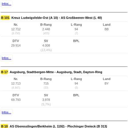
Infos...
B 101
Kreuz Ludwigsfelde-Ost (A 10) - AS Großbeeren-West (L 40)
Nr.
B-Rang
L-Rang
Land
12.712
2.448
94
BB
(8.750)
(455)
(7)
DTV
SV
BPL
29.914
4.008
(13,4%)
Infos...
B 17
Augsburg, Stadtbergen-Mitte - Augsburg, Stadt, Dayton-Ring
Nr.
B-Rang
L-Rang
Land
12.713
715
94
BY
(4.947)
(33)
(5)
DTV
SV
BPL
69.793
3.978
(5,7%)
Infos...
B 10
AS Oberesslingen/Berkheim (L 1192) - Plochinger Dreieck (B 313)