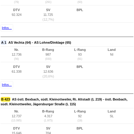
(79)
(291)
(93)
DTV
SV
BPL
92.324
11.725
(12,7%)
Infos...
A 1
AS Vechta (64) - AS Lohne/Dinklage (65)
Nr.
B-Rang
L-Rang
Land
12.736
987
93
NI
(56)
(930)
(91)
DTV
SV
BPL
61.338
12.636
(20,6%)
Infos...
B 423
AS östl. Bexbach, südl. Kleinottweiler, Ri. Altstadt (L 219) - östl. Bexbach,
südl. Kleinottweiler, Jägersburger Straße (L 115)
Nr.
B-Rang
L-Rang
Land
12.737
4.317
92
SL
(13.095)
(1.975)
(19)
DTV
SV
BPL
15.646
704