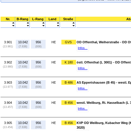
Nr.
B-Rang
L-Rang
Land
Straße
Ab
3.901
10.042
956
HE
GVS
OD Offenthal, Weiherstraße - OD Of
(13.981)
(7.638)
(936)
Infos...
3.902
10.042
956
HE
K 180
östl. Offenthal (L 3001) - OD Offen
(13.980)
(7.638)
(936)
Infos...
3.903
10.042
956
HE
B 486
AS Eppertshausen (B 45) - westl. 
(13.977)
(7.638)
(936)
Infos...
3.904
10.042
956
HE
B 456
westl. Weilburg, Ri. Hasselbach (L 
(13.457)
(7.638)
(936)
Infos...
3.905
10.042
956
HE
B 456
KVP OD Weilburg, Kubacher Weg (K
(13.454)
(7.638)
(936)
3020)