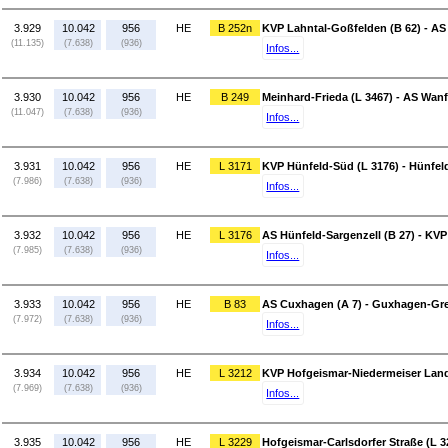
3.929
10.042
956
HE
B 252n
KVP Lahntal-Goßfelden (B 62) - AS
(11.135)
(7.638)
(936)
Infos...
3.930
10.042
956
HE
B 249
Meinhard-Frieda (L 3467) - AS Wanf
(11.047)
(7.638)
(936)
Infos...
3.931
10.042
956
HE
L 3171
KVP Hünfeld-Süd (L 3176) - Hünfe
(7.986)
(7.638)
(936)
Infos...
3.932
10.042
956
HE
L 3176
AS Hünfeld-Sargenzell (B 27) - KVP
(7.985)
(7.638)
(936)
Infos...
3.933
10.042
956
HE
B 83
AS Cuxhagen (A 7) - Guxhagen-Gre
(7.972)
(7.638)
(936)
Infos...
3.934
10.042
956
HE
L 3212
KVP Hofgeismar-Niedermeiser Lands
(7.969)
(7.638)
(936)
Infos...
3.935
10.042
956
HE
L 3229
Hofgeismar-Carlsdorfer Straße (L 