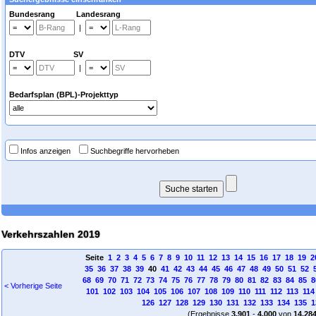
Bundesrang Landesrang
|
DTV SV
|
Bedarfsplan (BPL)-Projekttyp
Infos anzeigen
Suchbegriffe hervorheben
Verkehrszahlen 2019
Seite
1
2
3
4
5
6
7
8
9
10
11
12
13
14
15
16
17
18
19
2
35
36
37
38
39
40
41
42
43
44
45
46
47
48
49
50
51
52
68
69
70
71
72
73
74
75
76
77
78
79
80
81
82
83
84
85
8
< Vorherige Seite
101
102
103
104
105
106
107
108
109
110
111
112
113
114
126
127
128
129
130
131
132
133
134
135
1
(Ergebnisse
3.901
-
4.000
von
14.28