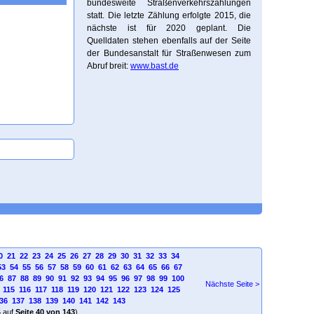
bundesweite Straßenverkehrszählungen
statt. Die letzte Zählung erfolgte 2015, die
nächste ist für 2020 geplant. Die
Quelldaten stehen ebenfalls auf der Seite
der Bundesanstalt für Straßenwesen zum
Abruf breit:
www.bast.de
0
21
22
23
24
25
26
27
28
29
30
31
32
33
34
53
54
55
56
57
58
59
60
61
62
63
64
65
66
67
6
87
88
89
90
91
92
93
94
95
96
97
98
99
100
Nächste Seite >
115
116
117
118
119
120
121
122
123
124
125
36
137
138
139
140
141
142
143
4
auf
Seite 40 von 143
)