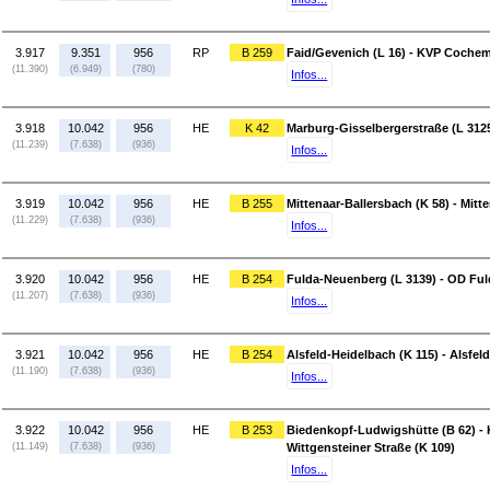
3.917
9.351
956
RP
B 259
Faid/Gevenich (L 16) - KVP Cochem
(11.390)
(6.949)
(780)
Infos...
3.918
10.042
956
HE
K 42
Marburg-Gisselbergerstraße (L 3125
(11.239)
(7.638)
(936)
Infos...
3.919
10.042
956
HE
B 255
Mittenaar-Ballersbach (K 58) - Mitt
(11.229)
(7.638)
(936)
Infos...
3.920
10.042
956
HE
B 254
Fulda-Neuenberg (L 3139) - OD Ful
(11.207)
(7.638)
(936)
Infos...
3.921
10.042
956
HE
B 254
Alsfeld-Heidelbach (K 115) - Alsfel
(11.190)
(7.638)
(936)
Infos...
3.922
10.042
956
HE
B 253
Biedenkopf-Ludwigshütte (B 62) -
(11.149)
(7.638)
(936)
Wittgensteiner Straße (K 109)
Infos...