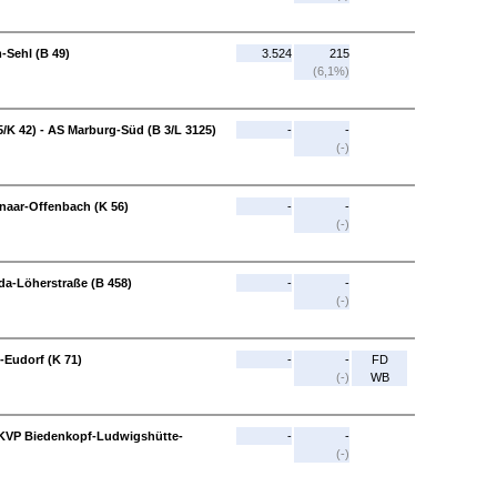
-Sehl (B 49)
3.524
215
(6,1%)
/K 42) - AS Marburg-Süd (B 3/L 3125)
-
-
(-)
enaar-Offenbach (K 56)
-
-
(-)
da-Löherstraße (B 458)
-
-
(-)
d-Eudorf (K 71)
-
-
FD
(-)
WB
 KVP Biedenkopf-Ludwigshütte-
-
-
(-)