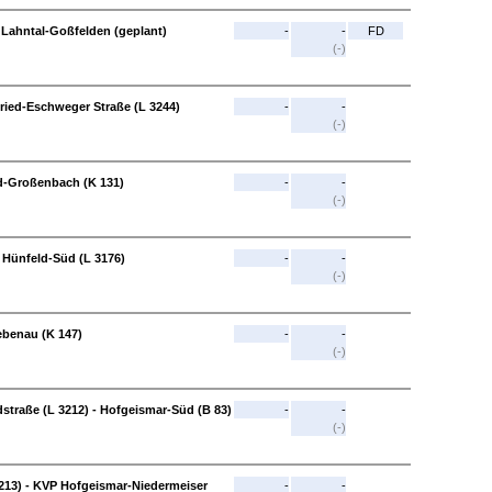
 Lahntal-Goßfelden (geplant)
-
-
FD
(-)
ried-Eschweger Straße (L 3244)
-
-
(-)
ld-Großenbach (K 131)
-
-
(-)
 Hünfeld-Süd (L 3176)
-
-
(-)
benau (K 147)
-
-
(-)
traße (L 3212) - Hofgeismar-Süd (B 83)
-
-
(-)
3213) - KVP Hofgeismar-Niedermeiser
-
-