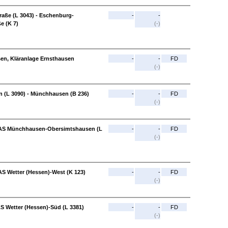
aße (L 3043) - Eschenburg-
-
-
e (K 7)
(-)
en, Kläranlage Ernsthausen
-
-
FD
(-)
(L 3090) - Münchhausen (B 236)
-
-
FD
(-)
- AS Münchhausen-Obersimtshausen (L
-
-
FD
(-)
AS Wetter (Hessen)-West (K 123)
-
-
FD
(-)
AS Wetter (Hessen)-Süd (L 3381)
-
-
FD
(-)