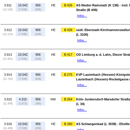
3.911
10.042
956
HE
B 426
AS Nieder-Ramstadt (K 138) - östl
(13.128)
(7.638)
(936)
Straße (B 449)
Infos...
3.912
10.042
956
HE
B 426
südl. Eberstadt-Kirchtannensiedlung
(13.125)
(7.638)
(936)
(L 3100)
Infos...
3.913
10.042
956
HE
B 417
OD Limburg a. d. Lahn, Diezer Straß
(12.951)
(7.638)
(936)
Infos...
3.914
10.042
956
HE
B 275
KVP Lauterbach (Hessen)-Königsber
(11.743)
(7.638)
(936)
Lauterbach (Hessen)-Rockelgasse 
Infos...
3.915
4.315
956
NW
B 264
Köln-Junkersdorf-Marsdofer Straße 
(11.449)
(1.973)
(380)
(L 34)
Infos...
3.916
10.042
956
HE
B 260
AS Schlangenbad (L 3038) - Eltvill
(11.408)
(7.638)
(936)
Infos...