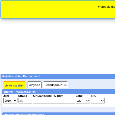
Wenn Sie die
Verkehrszahlen Deutschland
Vergleich
Bedarfsplan 2016
Verkehrszahlen
Suchen - Verkehszahlen
Jahr
Straße
Ort|Zählstelle|TK-Blatt
Land
BPL
Suchergebnisse einschränken