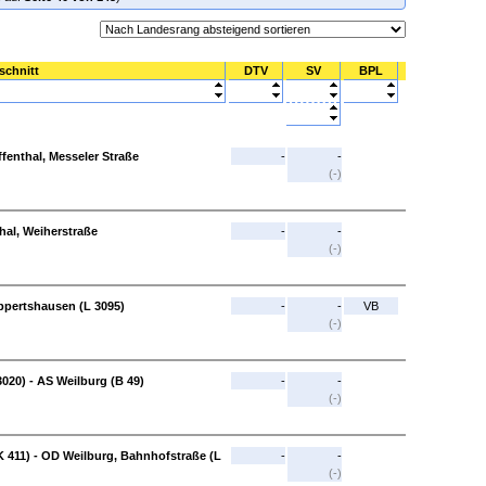
schnitt
DTV
SV
BPL
fenthal, Messeler Straße
-
-
(-)
thal, Weiherstraße
-
-
(-)
Eppertshausen (L 3095)
-
-
VB
(-)
3020) - AS Weilburg (B 49)
-
-
(-)
 411) - OD Weilburg, Bahnhofstraße (L
-
-
(-)