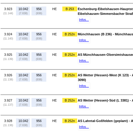
3.923
10.042
956
HE
B 253
Eschenburg-Eibelshausen-Hauptstr
(11.144)
(7.638)
(936)
Eibelshausen-Simmersbacher Straß
Infos...
3.924
10.042
956
HE
B 252n
Münchhausen (B 236) - Münchhaus
(11.140)
(7.638)
(936)
Infos...
3.925
10.042
956
HE
B 252n
AS Münchhausen-Obersimtshausen 
(11.139)
(7.638)
(936)
Infos...
3.926
10.042
956
HE
B 252n
AS Wetter (Hessen)-West (K 123) 
(11.138)
(7.638)
(936)
3090)
Infos...
3.927
10.042
956
HE
B 252n
AS Wetter (Hessen)-Süd (L 3381) - 
(11.137)
(7.638)
(936)
Infos...
3.928
10.042
956
HE
B 252n
AS Lahntal-Goßfelden (geplant) - 
(11.136)
(7.638)
(936)
Infos...