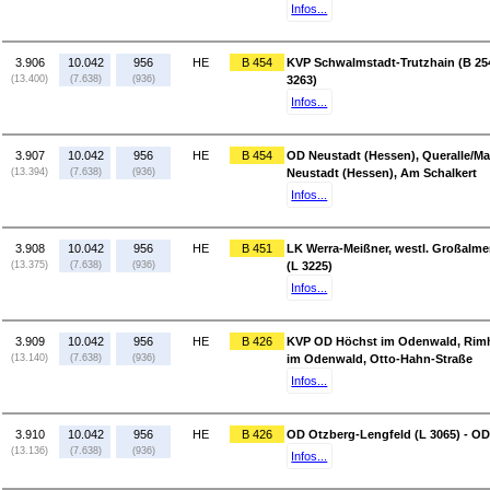
Infos...
3.906
10.042
956
HE
B 454
KVP Schwalmstadt-Trutzhain (B 254)
(13.400)
(7.638)
(936)
3263)
Infos...
3.907
10.042
956
HE
B 454
OD Neustadt (Hessen), Queralle/Mar
(13.394)
(7.638)
(936)
Neustadt (Hessen), Am Schalkert
Infos...
3.908
10.042
956
HE
B 451
LK Werra-Meißner, westl. Großalm
(13.375)
(7.638)
(936)
(L 3225)
Infos...
3.909
10.042
956
HE
B 426
KVP OD Höchst im Odenwald, Rimho
(13.140)
(7.638)
(936)
im Odenwald, Otto-Hahn-Straße
Infos...
3.910
10.042
956
HE
B 426
OD Otzberg-Lengfeld (L 3065) - OD
(13.136)
(7.638)
(936)
Infos...