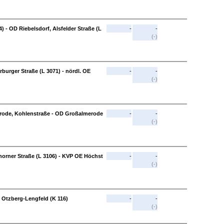
 - OD Riebelsdorf, Alsfelder Straße (L
-
-
(-)
burger Straße (L 3071) - nördl. OE
-
-
(-)
erode, Kohlenstraße - OD Großalmerode
-
-
(-)
rner Straße (L 3106) - KVP OE Höchst
-
-
(-)
 Otzberg-Lengfeld (K 116)
-
-
(-)