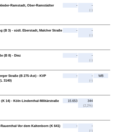
. Nieder-Ramstadt, Ober-Ramstädter
-
-
(-)
 (B 3) - südl. Eberstadt, Malcher Straße
-
-
(-)
e (B 8) - Diez
-
-
(-)
ger Straße (B 275-Ast) - KVP
-
-
WB
(L 3140)
(-)
(K 14) - Köln-Lindenthal-Militärstraße
15.653
344
(2,2%)
e-Rauenthal-Vor dem Kaltenborn (K 641)
-
-
(-)