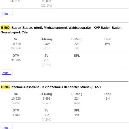
47.571
10.037
(21,1%)
Infos...
B 500
Baden-Baden, nördl. Michaelstunnel, Waldseestraße - KVP Baden-Baden,
Gewerbepark Cite
Nr.
B-Rang
L-Rang
Land
10.819
2.306
224
BW
(14.074)
(381)
(84)
DTV
SV
BPL
31.705
761
(2,4%)
Infos...
B 206
Itzehoe-Gasstraße - KVP Itzehoe-Edendorfer Straße (L 127)
Nr.
B-Rang
L-Rang
Land
10.820
5.499
224
SH
(9.998)
(3.127)
(123)
DTV
SV
BPL
11.961
502
VB
(4,2%)
Infos...