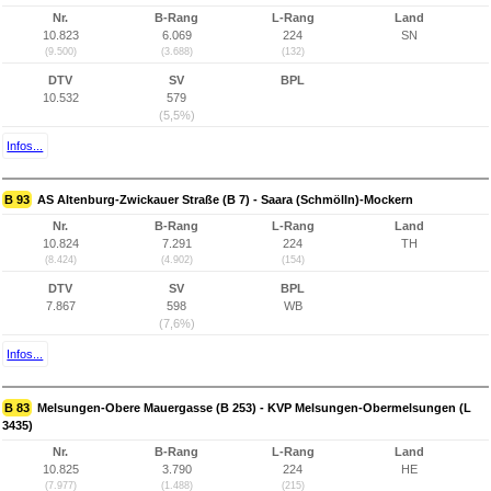
Nr.
B-Rang
L-Rang
Land
10.823
6.069
224
SN
(9.500)
(3.688)
(132)
DTV
SV
BPL
10.532
579
(5,5%)
Infos...
B 93
AS Altenburg-Zwickauer Straße (B 7) - Saara (Schmölln)-Mockern
Nr.
B-Rang
L-Rang
Land
10.824
7.291
224
TH
(8.424)
(4.902)
(154)
DTV
SV
BPL
7.867
598
WB
(7,6%)
Infos...
B 83
Melsungen-Obere Mauergasse (B 253) - KVP Melsungen-Obermelsungen (L
3435)
Nr.
B-Rang
L-Rang
Land
10.825
3.790
224
HE
(7.977)
(1.488)
(215)