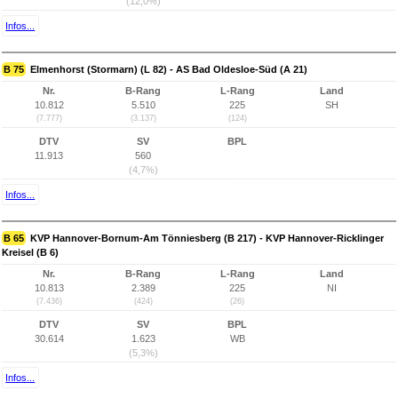
(12,0%)
Infos...
B 75
Elmenhorst (Stormarn) (L 82) - AS Bad Oldesloe-Süd (A 21)
Nr.
B-Rang
L-Rang
Land
10.812
5.510
225
SH
(7.777)
(3.137)
(124)
DTV
SV
BPL
11.913
560
(4,7%)
Infos...
B 65
KVP Hannover-Bornum-Am Tönniesberg (B 217) - KVP Hannover-Ricklinger
Kreisel (B 6)
Nr.
B-Rang
L-Rang
Land
10.813
2.389
225
NI
(7.436)
(424)
(26)
DTV
SV
BPL
30.614
1.623
WB
(5,3%)
Infos...