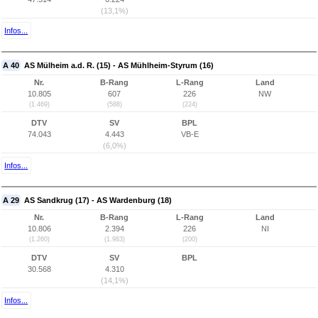
(13,1%)
Infos...
A 40
AS Mülheim a.d. R. (15) - AS Mühlheim-Styrum (16)
Nr.
B-Rang
L-Rang
Land
10.805
607
226
NW
(1.469)
(588)
(224)
DTV
SV
BPL
74.043
4.443
VB-E
(6,0%)
Infos...
A 29
AS Sandkrug (17) - AS Wardenburg (18)
Nr.
B-Rang
L-Rang
Land
10.806
2.394
226
NI
(1.260)
(1.983)
(200)
DTV
SV
BPL
30.568
4.310
(14,1%)
Infos...