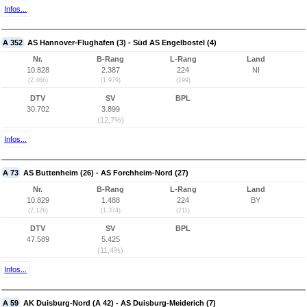
Infos...
A 352
AS Hannover-Flughafen (3) - Süd AS Engelbostel (4)
Nr.
B-Rang
L-Rang
Land
10.828
2.387
224
NI
(2.466)
(1.979)
(199)
DTV
SV
BPL
30.702
3.899
(12,7%)
Infos...
A 73
AS Buttenheim (26) - AS Forchheim-Nord (27)
Nr.
B-Rang
L-Rang
Land
10.829
1.488
224
BY
(2.126)
(1.374)
(211)
DTV
SV
BPL
47.589
5.425
(11,4%)
Infos...
A 59
AK Duisburg-Nord (A 42) - AS Duisburg-Meiderich (7)