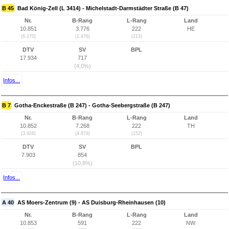
B 45
Bad König-Zell (L 3414) - Michelstadt-Darmstädter Straße (B 47)
Nr.
B-Rang
L-Rang
Land
10.851
3.776
222
HE
(6.270)
(1.476)
(213)
DTV
SV
BPL
17.934
717
(4,0%)
Infos...
B 7
Gotha-Enckestraße (B 247) - Gotha-Seebergstraße (B 247)
Nr.
B-Rang
L-Rang
Land
10.852
7.268
222
TH
(3.926)
(4.879)
(152)
DTV
SV
BPL
7.903
854
(10,8%)
Infos...
A 40
AS Moers-Zentrum (9) - AS Duisburg-Rheinhausen (10)
Nr.
B-Rang
L-Rang
Land
10.853
591
222
NW