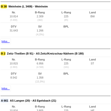
B 38
Weinheim (L 3408) - Weinheim
Nr.
B-Rang
L-Rang
Land
10.814
2.309
225
BW
(5.900)
(382)
(85)
DTV
SV
BPL
31.643
1.266
(4,0%)
Infos...
B 2
Zeitz-Theißen (B 91) - AS Zeitz/Kretzschau-Näthern (B 180)
Nr.
B-Rang
L-Rang
Land
10.815
6.956
225
ST
(2.893)
(4.568)
(161)
DTV
SV
BPL
8.542
1.358
(15,9%)
Infos...
A 661
AS Langen (20) - AS Egelsbach (21)
Nr.
B-Rang
L-Rang
Land
10.816
3.805
225
HE