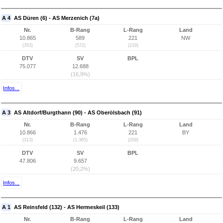
A 4
AS Düren (6) - AS Merzenich (7a)
Nr.
B-Rang
L-Rang
Land
10.865
589
221
NW
(353)
(572)
(219)
DTV
SV
BPL
75.077
12.688
(16,9%)
Infos...
A 3
AS Altdorf/Burgthann (90) - AS Oberölsbach (91)
Nr.
B-Rang
L-Rang
Land
10.866
1.476
221
BY
(313)
(1.365)
(209)
DTV
SV
BPL
47.806
9.657
(20,2%)
Infos...
A 1
AS Reinsfeld (132) - AS Hermeskeil (133)
Nr.
B-Rang
L-Rang
Land