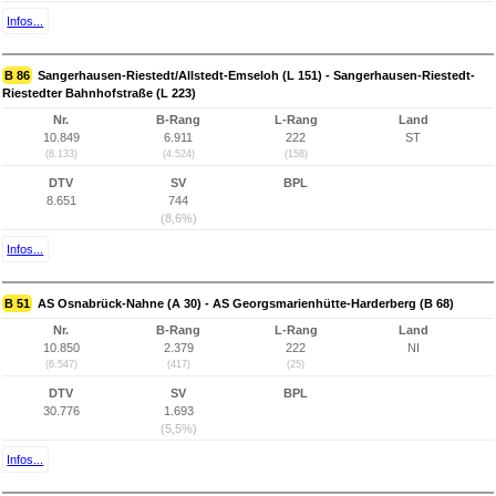
Infos...
B 86
Sangerhausen-Riestedt/Allstedt-Emseloh (L 151) - Sangerhausen-Riestedt-
Riestedter Bahnhofstraße (L 223)
Nr.
B-Rang
L-Rang
Land
10.849
6.911
222
ST
(8.133)
(4.524)
(158)
DTV
SV
BPL
8.651
744
(8,6%)
Infos...
B 51
AS Osnabrück-Nahne (A 30) - AS Georgsmarienhütte-Harderberg (B 68)
Nr.
B-Rang
L-Rang
Land
10.850
2.379
222
NI
(6.547)
(417)
(25)
DTV
SV
BPL
30.776
1.693
(5,5%)
Infos...