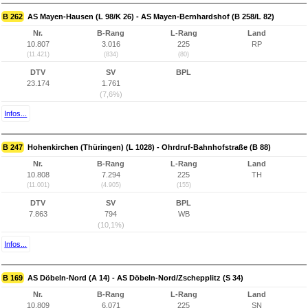
B 262
AS Mayen-Hausen (L 98/K 26) - AS Mayen-Bernhardshof (B 258/L 82)
Nr.
B-Rang
L-Rang
Land
10.807
3.016
225
RP
(11.421)
(834)
(80)
DTV
SV
BPL
23.174
1.761
(7,6%)
Infos...
B 247
Hohenkirchen (Thüringen) (L 1028) - Ohrdruf-Bahnhofstraße (B 88)
Nr.
B-Rang
L-Rang
Land
10.808
7.294
225
TH
(11.001)
(4.905)
(155)
DTV
SV
BPL
7.863
794
WB
(10,1%)
Infos...
B 169
AS Döbeln-Nord (A 14) - AS Döbeln-Nord/Zschepplitz (S 34)
Nr.
B-Rang
L-Rang
Land
10.809
6.071
225
SN