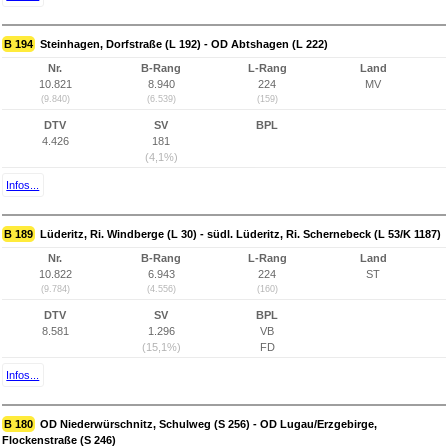
B 194
Steinhagen, Dorfstraße (L 192) - OD Abtshagen (L 222)
Nr.
B-Rang
L-Rang
Land
10.821
8.940
224
MV
(9.840)
(6.539)
(159)
DTV
SV
BPL
4.426
181
(4,1%)
Infos...
B 189
Lüderitz, Ri. Windberge (L 30) - südl. Lüderitz, Ri. Schernebeck (L 53/K 1187)
Nr.
B-Rang
L-Rang
Land
10.822
6.943
224
ST
(9.784)
(4.556)
(160)
DTV
SV
BPL
8.581
1.296
VB
(15,1%)
FD
Infos...
B 180
OD Niederwürschnitz, Schulweg (S 256) - OD Lugau/Erzgebirge,
Flockenstraße (S 246)