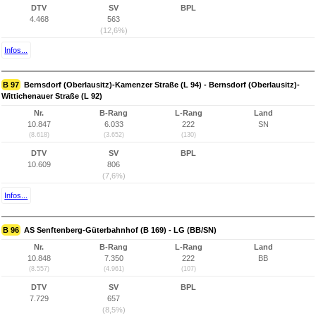
DTV
SV
BPL
4.468
563
(12,6%)
Infos...
B 97
Bernsdorf (Oberlausitz)-Kamenzer Straße (L 94) - Bernsdorf (Oberlausitz)-
Wittichenauer Straße (L 92)
Nr.
B-Rang
L-Rang
Land
10.847
6.033
222
SN
(8.618)
(3.652)
(130)
DTV
SV
BPL
10.609
806
(7,6%)
Infos...
B 96
AS Senftenberg-Güterbahnhof (B 169) - LG (BB/SN)
Nr.
B-Rang
L-Rang
Land
10.848
7.350
222
BB
(8.557)
(4.961)
(107)
DTV
SV
BPL
7.729
657
(8,5%)