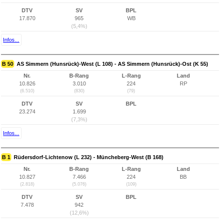
DTV
SV
BPL
17.870
965
WB
(5,4%)
Infos...
B 50
AS Simmern (Hunsrück)-West (L 108) - AS Simmern (Hunsrück)-Ost (K 55)
Nr.
B-Rang
L-Rang
Land
10.826
3.010
224
RP
(6.510)
(830)
(79)
DTV
SV
BPL
23.274
1.699
(7,3%)
Infos...
B 1
Rüdersdorf-Lichtenow (L 232) - Müncheberg-West (B 168)
Nr.
B-Rang
L-Rang
Land
10.827
7.466
224
BB
(2.818)
(5.076)
(109)
DTV
SV
BPL
7.478
942
(12,6%)