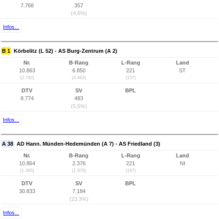
7.768
357
(4,6%)
Infos...
B 1
Körbelitz (L 52) - AS Burg-Zentrum (A 2)
Nr.
B-Rang
L-Rang
Land
10.863
6.850
221
ST
(2.782)
(4.463)
(157)
DTV
SV
BPL
8.774
483
(5,5%)
Infos...
A 38
AD Hann. Münden-Hedemünden (A 7) - AS Friedland (3)
Nr.
B-Rang
L-Rang
Land
10.864
2.376
221
NI
(1.395)
(1.976)
(197)
DTV
SV
BPL
30.833
7.184
(23,3%)
Infos...