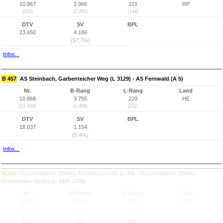
10.867
2.966
221
RP
(122)
(2.203)
(144)
DTV
SV
BPL
23.650
4.186
(17,7%)
Infos...
B 457
AS Steinbach, Garbenteicher Weg (L 3129) - AS Fernwald (A 5)
Nr.
B-Rang
L-Rang
Land
10.868
3.755
220
HE
(13.459)
(1.456)
(211)
DTV
SV
BPL
18.037
1.154
(6,4%)
Infos...
B 246
Oschersleben (Bode)-Puschkinstraße (L 24) - Oschersleben (Bode)-
Schermcker Straße (L 24/K 1359)
Nr.
B-Rang
L-Rang
Land
10.869
6.837
220
ST
(10.896)
(4.450)
(156)
DTV
SV
BPL