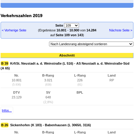
Verkehrszahlen 2019
Seite
< Vorherige Seite
(Ergebnisse
10.801
-
10.900
von
14.284
Nächste Seite >
auf
Seite 109 von 143
)
Abschnitt
B 39
KrftSt. Neustadt a. d. Weinstraße (L 516) - AS Neustadt a. d. Weinstraße-Süd
(A 65)
Nr.
B-Rang
L-Rang
Land
10.801
3.021
226
RP
(5.936)
(838)
(81)
DTV
SV
BPL
23.129
648
(2,8%)
Infos...
B 26
Sickenhofen (K 183) - Babenhausen (L 3065/L 3116)
Nr.
B-Rang
L-Rang
Land