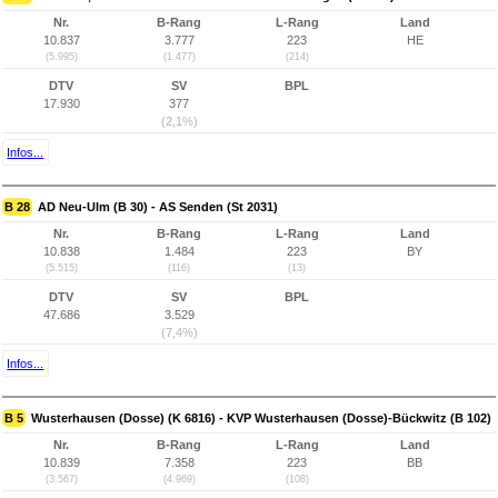
Nr.
B-Rang
L-Rang
Land
10.837
3.777
223
HE
(5.995)
(1.477)
(214)
DTV
SV
BPL
17.930
377
(2,1%)
Infos...
B 28
AD Neu-Ulm (B 30) - AS Senden (St 2031)
Nr.
B-Rang
L-Rang
Land
10.838
1.484
223
BY
(5.515)
(116)
(13)
DTV
SV
BPL
47.686
3.529
(7,4%)
Infos...
B 5
Wusterhausen (Dosse) (K 6816) - KVP Wusterhausen (Dosse)-Bückwitz (B 102)
Nr.
B-Rang
L-Rang
Land
10.839
7.358
223
BB
(3.567)
(4.969)
(108)