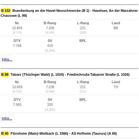
B 102
Brandenburg an der Havel-Neuschmerzke (B 1) - Havelsee, An der Marzahner
Chaussee (L 99)
Nr.
B-Rang
L-Rang
Land
10.858
7.335
221
BB
(8.770)
(4.946)
(106)
DTV
SV
BPL
7.768
419
(5,4%)
Infos...
B 88
Tabarz (Thüringer Wald) (L 1024) - Friedrichroda-Tabarzer Straße (L 1026)
Nr.
B-Rang
L-Rang
Land
10.859
7.238
221
TH
(8.258)
(4.849)
(151)
DTV
SV
BPL
7.965
335
(4,2%)
Infos...
B 40
Flörsheim (Main)-Weilbach (L 3366) - AS Hofheim (Taunus) (A 66)