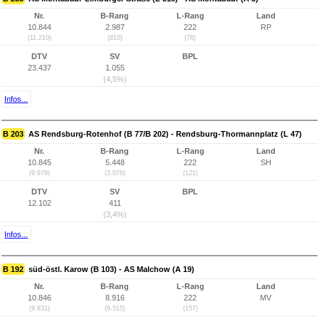
Nr.
B-Rang
L-Rang
Land
10.844
2.987
222
RP
(11.210)
(810)
(78)
DTV
SV
BPL
23.437
1.055
(4,5%)
Infos...
B 203
AS Rendsburg-Rotenhof (B 77/B 202) - Rendsburg-Thormannplatz (L 47)
Nr.
B-Rang
L-Rang
Land
10.845
5.448
222
SH
(9.979)
(3.076)
(121)
DTV
SV
BPL
12.102
411
(3,4%)
Infos...
B 192
süd-östl. Karow (B 103) - AS Malchow (A 19)
Nr.
B-Rang
L-Rang
Land
10.846
8.916
222
MV
(9.831)
(6.515)
(157)