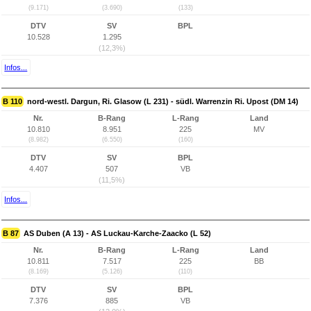
(9.171)
(3.690)
(133)
DTV
SV
BPL
10.528
1.295
(12,3%)
Infos...
B 110
nord-westl. Dargun, Ri. Glasow (L 231) - südl. Warrenzin Ri. Upost (DM 14)
Nr.
B-Rang
L-Rang
Land
10.810
8.951
225
MV
(8.982)
(6.550)
(160)
DTV
SV
BPL
4.407
507
VB
(11,5%)
Infos...
B 87
AS Duben (A 13) - AS Luckau-Karche-Zaacko (L 52)
Nr.
B-Rang
L-Rang
Land
10.811
7.517
225
BB
(8.169)
(5.126)
(110)
DTV
SV
BPL
7.376
885
VB