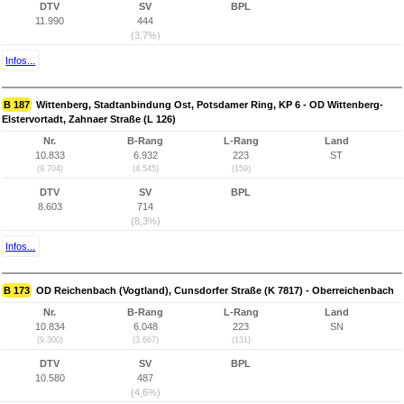
DTV
SV
BPL
11.990
444
(3,7%)
Infos...
B 187
Wittenberg, Stadtanbindung Ost, Potsdamer Ring, KP 6 - OD Wittenberg-
Elstervortadt, Zahnaer Straße (L 126)
Nr.
B-Rang
L-Rang
Land
10.833
6.932
223
ST
(9.704)
(4.545)
(159)
DTV
SV
BPL
8.603
714
(8,3%)
Infos...
B 173
OD Reichenbach (Vogtland), Cunsdorfer Straße (K 7817) - Oberreichenbach
Nr.
B-Rang
L-Rang
Land
10.834
6.048
223
SN
(9.300)
(3.667)
(131)
DTV
SV
BPL
10.580
487
(4,6%)