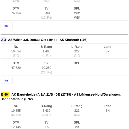
(1.461)
(573)
(220)
DTV
SV
BPL
74.754
9.344
WB*
(12,5%)
WB*
Infos...
A 3
AS Wörth a.d. Donau-Ost (104b) - AS Kirchroth (105)
Nr.
B-Rang
L-Rang
Land
10.854
1.483
222
BY
(330)
(1.371)
(210)
DTV
SV
BPL
47.720
10.260
(21,5%)
Infos...
B 404
AK Bargteheide (A 1/A 21/B 404) (27/19) - AS Lütjensee-Nord/Dwerkaten,
Bahnhofstraße (L 92)
Nr.
B-Rang
L-Rang
Land
10.855
5.439
221
SH
(12.778)
(3.067)
(120)
DTV
SV
BPL
12.145
935
VB