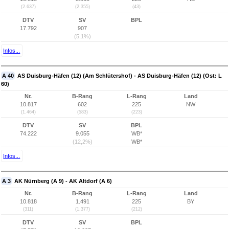
(2.637)
(2.355)
(43)
DTV
SV
BPL
17.792
907
(5,1%)
Infos...
A 40
AS Duisburg-Häfen (12) (Am Schlütershof) - AS Duisburg-Häfen (12) (Ost: L
60)
Nr.
B-Rang
L-Rang
Land
10.817
602
225
NW
(1.464)
(583)
(223)
DTV
SV
BPL
74.222
9.055
WB*
(12,2%)
WB*
Infos...
A 3
AK Nürnberg (A 9) - AK Altdorf (A 6)
Nr.
B-Rang
L-Rang
Land
10.818
1.491
225
BY
(311)
(1.377)
(212)
DTV
SV
BPL