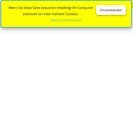
Diese Seite wird nicht mehr aktualisiert.
Zur neuen Seite
Wenn Sie diese Seite besuchen empfängt Ihr Computer
Einverstanden
eventuell ein oder mehrere Cookies.
Mehr Informationen