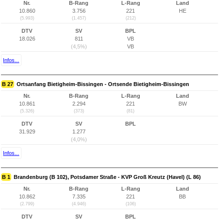
Nr.
B-Rang
L-Rang
Land
10.860
3.756
221
HE
(5.993)
(1.457)
(212)
DTV
SV
BPL
18.026
811
VB
(4,5%)
VB
Infos...
B 27
Ortsanfang Bietigheim-Bissingen - Ortsende Bietigheim-Bissingen
Nr.
B-Rang
L-Rang
Land
10.861
2.294
221
BW
(5.326)
(373)
(81)
DTV
SV
BPL
31.929
1.277
(4,0%)
Infos...
B 1
Brandenburg (B 102), Potsdamer Straße - KVP Groß Kreutz (Havel) (L 86)
Nr.
B-Rang
L-Rang
Land
10.862
7.335
221
BB
(2.799)
(4.946)
(106)
DTV
SV
BPL