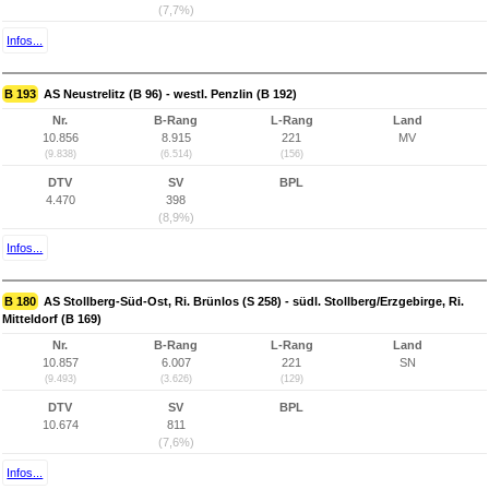
(7,7%)
Infos...
B 193
AS Neustrelitz (B 96) - westl. Penzlin (B 192)
Nr.
B-Rang
L-Rang
Land
10.856
8.915
221
MV
(9.838)
(6.514)
(156)
DTV
SV
BPL
4.470
398
(8,9%)
Infos...
B 180
AS Stollberg-Süd-Ost, Ri. Brünlos (S 258) - südl. Stollberg/Erzgebirge, Ri.
Mitteldorf (B 169)
Nr.
B-Rang
L-Rang
Land
10.857
6.007
221
SN
(9.493)
(3.626)
(129)
DTV
SV
BPL
10.674
811
(7,6%)
Infos...