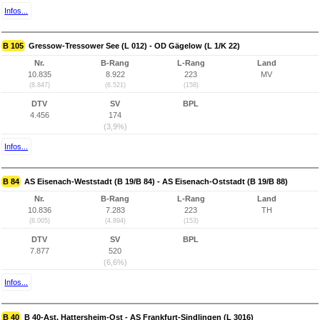
Infos...
B 105
Gressow-Tressower See (L 012) - OD Gägelow (L 1/K 22)
Nr.
B-Rang
L-Rang
Land
10.835
8.922
223
MV
(8.847)
(6.521)
(158)
DTV
SV
BPL
4.456
174
(3,9%)
Infos...
B 84
AS Eisenach-Weststadt (B 19/B 84) - AS Eisenach-Oststadt (B 19/B 88)
Nr.
B-Rang
L-Rang
Land
10.836
7.283
223
TH
(8.005)
(4.894)
(153)
DTV
SV
BPL
7.877
520
(6,6%)
Infos...
B 40
B 40-Ast, Hattersheim-Ost - AS Frankfurt-Sindlingen (L 3016)