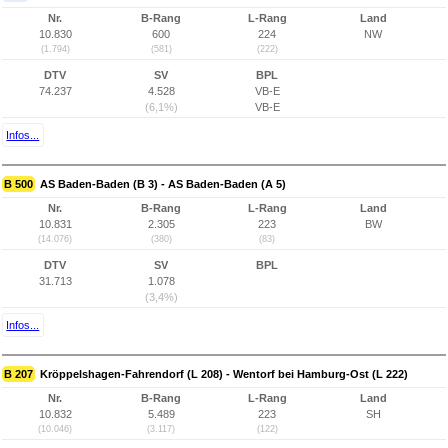
Nr.
B-Rang
L-Rang
Land
10.830
600
224
NW
(1.794)
(581)
(222)
DTV
SV
BPL
74.237
4.528
VB-E
(6,1%)
VB-E
Infos...
B 500
AS Baden-Baden (B 3) - AS Baden-Baden (A 5)
Nr.
B-Rang
L-Rang
Land
10.831
2.305
223
BW
(14.076)
(380)
(83)
DTV
SV
BPL
31.713
1.078
(3,4%)
Infos...
B 207
Kröppelshagen-Fahrendorf (L 208) - Wentorf bei Hamburg-Ost (L 222)
Nr.
B-Rang
L-Rang
Land
10.832
5.489
223
SH
(10.046)
(3.117)
(122)