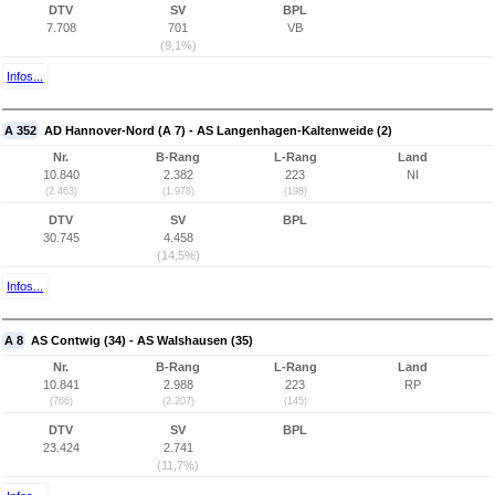
DTV
SV
BPL
7.708
701
VB
(9,1%)
Infos...
A 352
AD Hannover-Nord (A 7) - AS Langenhagen-Kaltenweide (2)
Nr.
B-Rang
L-Rang
Land
10.840
2.382
223
NI
(2.463)
(1.978)
(198)
DTV
SV
BPL
30.745
4.458
(14,5%)
Infos...
A 8
AS Contwig (34) - AS Walshausen (35)
Nr.
B-Rang
L-Rang
Land
10.841
2.988
223
RP
(766)
(2.207)
(145)
DTV
SV
BPL
23.424
2.741
(11,7%)