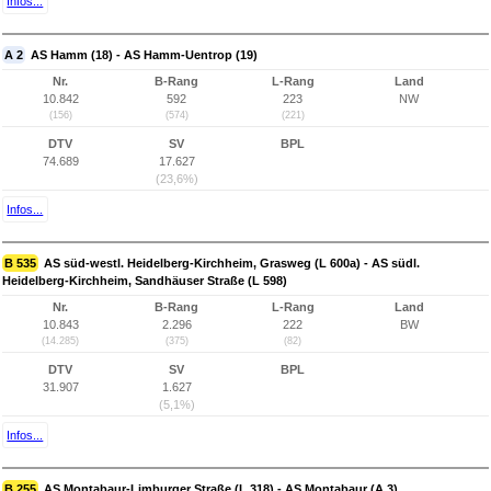
Infos...
A 2
AS Hamm (18) - AS Hamm-Uentrop (19)
Nr.
B-Rang
L-Rang
Land
10.842
592
223
NW
(156)
(574)
(221)
DTV
SV
BPL
74.689
17.627
(23,6%)
Infos...
B 535
AS süd-westl. Heidelberg-Kirchheim, Grasweg (L 600a) - AS südl.
Heidelberg-Kirchheim, Sandhäuser Straße (L 598)
Nr.
B-Rang
L-Rang
Land
10.843
2.296
222
BW
(14.285)
(375)
(82)
DTV
SV
BPL
31.907
1.627
(5,1%)
Infos...
B 255
AS Montabaur-Limburger Straße (L 318) - AS Montabaur (A 3)