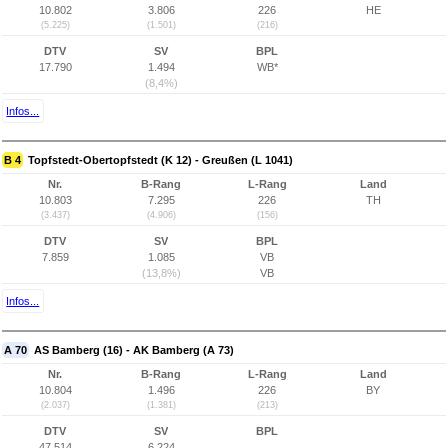
10.802
3.806
226
HE
(5.225)
(1.501)
(216)
DTV
SV
BPL
17.790
1.494
WB*
(8,4%)
Infos...
B 4
Topfstedt-Obertopfstedt (K 12) - Greußen (L 1041)
Nr.
B-Rang
L-Rang
Land
10.803
7.295
226
TH
(3.437)
(4.906)
(156)
DTV
SV
BPL
7.859
1.085
VB
(13,8%)
VB
Infos...
A 70
AS Bamberg (16) - AK Bamberg (A 73)
Nr.
B-Rang
L-Rang
Land
10.804
1.496
226
BY
(2.037)
(1.381)
(213)
DTV
SV
BPL
47.514
6.224