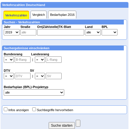
Verkehrszahlen Deutschland
Vergleich
Bedarfsplan 2016
Verkehrszahlen
Suchen - Verkehszahlen
Jahr
Straße
Ort|Zählstelle|TK-Blatt
Land
BPL
Suchergebnisse einschränken
Bundesrang Landesrang
|
DTV SV
|
Bedarfsplan (BPL)-Projekttyp
Infos anzeigen
Suchbegriffe hervorheben