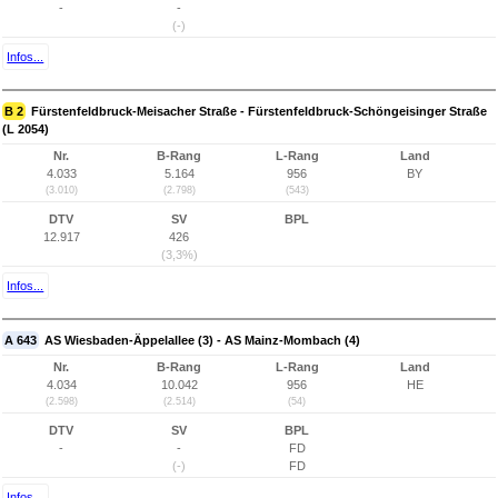
-
-
(-)
Infos...
B 2
Fürstenfeldbruck-Meisacher Straße - Fürstenfeldbruck-Schöngeisinger Straße
(L 2054)
Nr.
B-Rang
L-Rang
Land
4.033
5.164
956
BY
(3.010)
(2.798)
(543)
DTV
SV
BPL
12.917
426
(3,3%)
Infos...
A 643
AS Wiesbaden-Äppelallee (3) - AS Mainz-Mombach (4)
Nr.
B-Rang
L-Rang
Land
4.034
10.042
956
HE
(2.598)
(2.514)
(54)
DTV
SV
BPL
-
-
FD
(-)
FD
Infos...