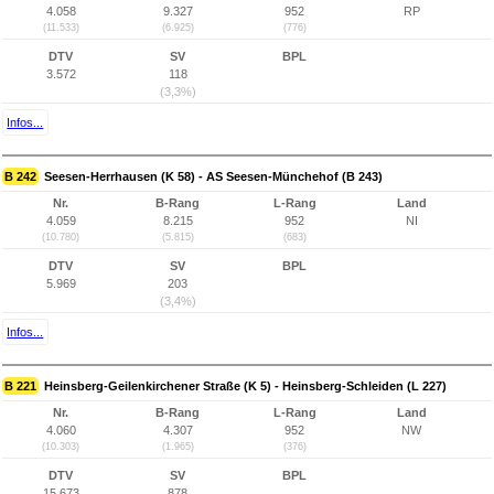
4.058
9.327
952
RP
(11.533)
(6.925)
(776)
DTV
SV
BPL
3.572
118
(3,3%)
Infos...
B 242
Seesen-Herrhausen (K 58) - AS Seesen-Münchehof (B 243)
Nr.
B-Rang
L-Rang
Land
4.059
8.215
952
NI
(10.780)
(5.815)
(683)
DTV
SV
BPL
5.969
203
(3,4%)
Infos...
B 221
Heinsberg-Geilenkirchener Straße (K 5) - Heinsberg-Schleiden (L 227)
Nr.
B-Rang
L-Rang
Land
4.060
4.307
952
NW
(10.303)
(1.965)
(376)
DTV
SV
BPL
15.673
878