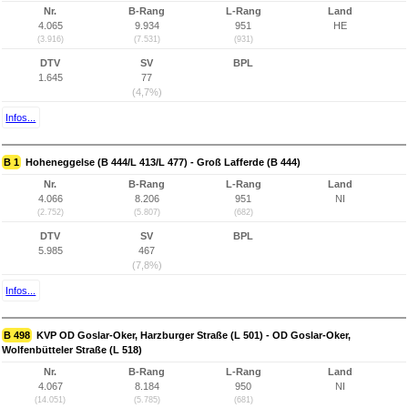
Nr.
B-Rang
L-Rang
Land
4.065
9.934
951
HE
(3.916)
(7.531)
(931)
DTV
SV
BPL
1.645
77
(4,7%)
Infos...
B 1
Hoheneggelse (B 444/L 413/L 477) - Groß Lafferde (B 444)
Nr.
B-Rang
L-Rang
Land
4.066
8.206
951
NI
(2.752)
(5.807)
(682)
DTV
SV
BPL
5.985
467
(7,8%)
Infos...
B 498
KVP OD Goslar-Oker, Harzburger Straße (L 501) - OD Goslar-Oker,
Wolfenbütteler Straße (L 518)
Nr.
B-Rang
L-Rang
Land
4.067
8.184
950
NI
(14.051)
(5.785)
(681)