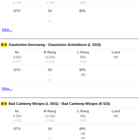
(4.104)
(7.638)
(936)
DTV
SV
BPL
-
-
(-)
Infos...
B 8
Glashütten-Dornsweg - Glashütten-Schloßborn (L 3319)
Nr.
B-Rang
L-Rang
Land
4.003
10.042
956
HE
(4.097)
(7.638)
(936)
DTV
SV
BPL
-
-
VB
(-)
Infos...
B 8
Bad Camberg-Würges (L 3031) - Bad Camberg-Würges (K 515)
Nr.
B-Rang
L-Rang
Land
4.004
10.042
956
HE
(4.092)
(7.638)
(936)
DTV
SV
BPL
-
-
VB
(-)
VB