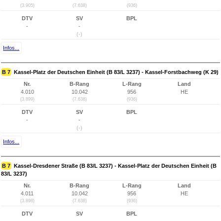
(3.905)
(7.638)
(936)
DTV
SV
BPL
-
-
(-)
Infos...
B 7
Kassel-Platz der Deutschen Einheit (B 83/L 3237) - Kassel-Forstbachweg (K 29)
Nr.
B-Rang
L-Rang
Land
4.010
10.042
956
HE
(3.899)
(7.638)
(936)
DTV
SV
BPL
-
-
(-)
Infos...
B 7
Kassel-Dresdener Straße (B 83/L 3237) - Kassel-Platz der Deutschen Einheit (B
83/L 3237)
Nr.
B-Rang
L-Rang
Land
4.011
10.042
956
HE
(3.898)
(7.638)
(936)
DTV
SV
BPL