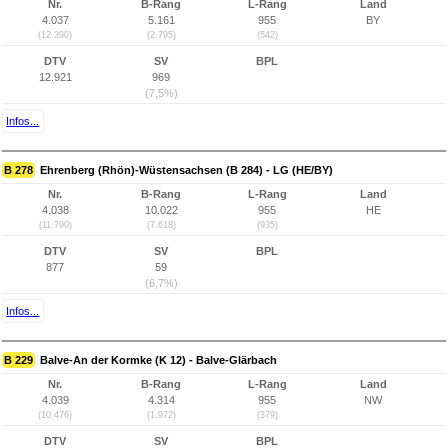
Nr.
B-Rang
L-Rang
Land
4.037
5.161
955
BY
(12.390)
(2.795)
(542)
DTV
SV
BPL
12.921
969
(7,5%)
Infos...
B 278
Ehrenberg (Rhön)-Wüstensachsen (B 284) - LG (HE/BY)
Nr.
B-Rang
L-Rang
Land
4.038
10.022
955
HE
(11.790)
(7.618)
(935)
DTV
SV
BPL
877
59
(6,7%)
Infos...
B 229
Balve-An der Kormke (K 12) - Balve-Glärbach
Nr.
B-Rang
L-Rang
Land
4.039
4.314
955
NW
(10.476)
(1.972)
(379)
DTV
SV
BPL