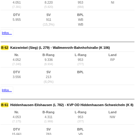
4.051
8.220
953
NI
(7.391)
(5.820)
(684)
DTV
SV
BPL
5.955
911
WB
(15,3%)
WB
Infos...
B 62
Katzwinkel (Sieg) (L 279) - Wallmenroth-Bahnhofstraße (K 106)
Nr.
B-Rang
L-Rang
Land
4.052
9.336
953
RP
(7.240)
(6.934)
(777)
DTV
SV
BPL
3.556
213
(6,0%)
Infos...
B 61
Hiddenhausen-Eilshausen (L 782) - KVP OD Hiddenhausen-Schweicheln (K 8)
Nr.
B-Rang
L-Rang
Land
4.053
4.311
953
NW
(7.175)
(1.969)
(377)
DTV
SV
BPL
15.661
783
VB