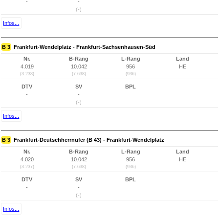
-
-
(-)
Infos...
B 3
Frankfurt-Wendelplatz - Frankfurt-Sachsenhausen-Süd
Nr.
B-Rang
L-Rang
Land
4.019
10.042
956
HE
(3.238)
(7.638)
(936)
DTV
SV
BPL
-
-
(-)
Infos...
B 3
Frankfurt-Deutschherrnufer (B 43) - Frankfurt-Wendelplatz
Nr.
B-Rang
L-Rang
Land
4.020
10.042
956
HE
(3.237)
(7.638)
(936)
DTV
SV
BPL
-
-
(-)
Infos...