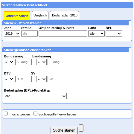
Verkehrszahlen Deutschland
Vergleich
Bedarfsplan 2016
Verkehrszahlen
Suchen - Verkehszahlen
Jahr
Straße
Ort|Zählstelle|TK-Blatt
Land
BPL
Suchergebnisse einschränken
Bundesrang Landesrang
|
DTV SV
|
Bedarfsplan (BPL)-Projekttyp
Infos anzeigen
Suchbegriffe hervorheben