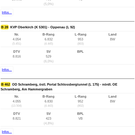
(5,0%)
Infos...
B 28
KVP Oberkirch (K 5301) - Oppenau (L 92)
Nr.
B-Rang
L-Rang
Land
4.054
6.832
953
BW
(5.451)
(4.445)
(803)
DTV
SV
BPL
8.816
529
(6,0%)
Infos...
B 462
OD Schramberg, östl. Portal Schlossbergtunnel (L 175) - nördl. OE
Schramberg, Am Hammergraben
Nr.
B-Rang
L-Rang
Land
4.055
6.830
952
BW
(13.504)
(4.443)
(802)
DTV
SV
BPL
8.821
423
VB
(4,8%)
Infos...