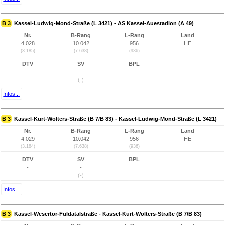
B 3
Kassel-Ludwig-Mond-Straße (L 3421) - AS Kassel-Auestadion (A 49)
Nr.
B-Rang
L-Rang
Land
4.028
10.042
956
HE
(3.185)
(7.638)
(936)
DTV
SV
BPL
-
-
(-)
Infos...
B 3
Kassel-Kurt-Wolters-Straße (B 7/B 83) - Kassel-Ludwig-Mond-Straße (L 3421)
Nr.
B-Rang
L-Rang
Land
4.029
10.042
956
HE
(3.184)
(7.638)
(936)
DTV
SV
BPL
-
-
(-)
Infos...
B 3
Kassel-Wesertor-Fuldatalstraße - Kassel-Kurt-Wolters-Straße (B 7/B 83)