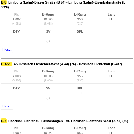
B 8
Limburg (Lahn)-Diezer Straße (B 54) - Limburg (Lahn)-Eisenbahnstraße (L
3020)
Nr.
B-Rang
L-Rang
Land
4.007
10.042
956
HE
(4.081)
(7.638)
(936)
DTV
SV
BPL
-
-
(-)
Infos...
L 3225
AS Hessisch Lichtenau-West (A 44) (76) - Hessisch Lichtenau (B 487)
Nr.
B-Rang
L-Rang
Land
4.008
10.042
956
HE
(3.906)
(7.638)
(936)
DTV
SV
BPL
-
-
FD
(-)
Infos...
B 7
Hessisch Lichtenau-Fürstenhagen - AS Hessisch Lichtenau-West (A 44) (76)
Nr.
B-Rang
L-Rang
Land
4.009
10.042
956
HE