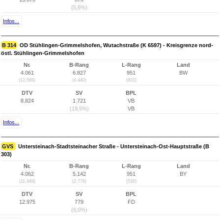
(5,6%)
Infos...
B 314
OD Stühlingen-Grimmelshofen, Wutachstraße (K 6597) - Kreisgrenze nord-
östl. Stühlingen-Grimmelshofen
Nr.
B-Rang
L-Rang
Land
4.061
6.827
951
BW
(12.566)
(4.440)
(801)
DTV
SV
BPL
8.824
1.721
VB
(19,5%)
VB
Infos...
GVS
Untersteinach-Stadtsteinacher Straße - Untersteinach-Ost-Hauptstraße (B
303)
Nr.
B-Rang
L-Rang
Land
4.062
5.142
951
BY
(11.949)
(2.776)
(538)
DTV
SV
BPL
12.975
779
FD
(6,0%)