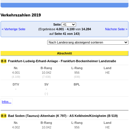
Verkehrszahlen 2019
Seite
< Vorherige Seite
(Ergebnisse
4.001
-
4.100
von
14.284
Nächste Seite >
auf
Seite 41 von 143
)
Abschnitt
B 8
Frankfurt-Ludwig-Erhard-Anlage - Frankfurt-Bockenheimer Landstraße
Nr.
B-Rang
L-Rang
Land
4.001
10.042
956
HE
(4.109)
(7.638)
(936)
DTV
SV
BPL
-
-
(-)
Infos...
B 8
Bad Soden (Taunus)-Altenhain (K 797) - AS Kelkheim/Königheim (B 519)
Nr.
B-Rang
L-Rang
Land
4.002
10.042
956
HE