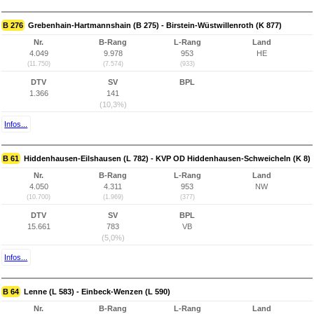
B 276
Grebenhain-Hartmannshain (B 275) - Birstein-Wüstwillenroth (K 877)
Nr.
B-Rang
L-Rang
Land
4.049
9.978
953
HE
(11.750)
(7.574)
(933)
DTV
SV
BPL
1.366
141
(10,3%)
Infos...
B 61
Hiddenhausen-Eilshausen (L 782) - KVP OD Hiddenhausen-Schweicheln (K 8)
Nr.
B-Rang
L-Rang
Land
4.050
4.311
953
NW
(10.700)
(1.969)
(377)
DTV
SV
BPL
15.661
783
VB
(5,0%)
Infos...
B 64
Lenne (L 583) - Einbeck-Wenzen (L 590)
Nr.
B-Rang
L-Rang
Land