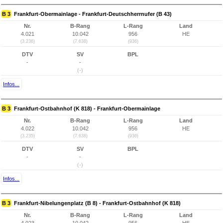
B 3
Frankfurt-Obermainlage - Frankfurt-Deutschherrnufer (B 43)
Nr.
B-Rang
L-Rang
Land
4.021
10.042
956
HE
(3.236)
(7.638)
(936)
DTV
SV
BPL
-
-
(-)
Infos...
B 3
Frankfurt-Ostbahnhof (K 818) - Frankfurt-Obermainlage
Nr.
B-Rang
L-Rang
Land
4.022
10.042
956
HE
(3.235)
(7.638)
(936)
DTV
SV
BPL
-
-
(-)
Infos...
B 3
Frankfurt-Nibelungenplatz (B 8) - Frankfurt-Ostbahnhof (K 818)
Nr.
B-Rang
L-Rang
Land