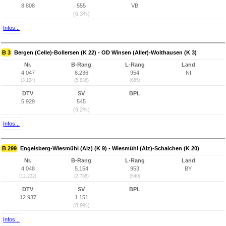
8.808
555
VB
(6,3%)
Infos...
B 3
Bergen (Celle)-Bollersen (K 22) - OD Winsen (Aller)-Wolthausen (K 3)
Nr.
B-Rang
L-Rang
Land
4.047
8.236
954
NI
(3.124)
(5.836)
(685)
DTV
SV
BPL
5.929
545
(9,2%)
Infos...
B 299
Engelsberg-Wiesmühl (Alz) (K 9) - Wiesmühl (Alz)-Schalchen (K 20)
Nr.
B-Rang
L-Rang
Land
4.048
5.154
953
BY
(12.222)
(2.788)
(540)
DTV
SV
BPL
12.937
1.151
(8,9%)
Infos...