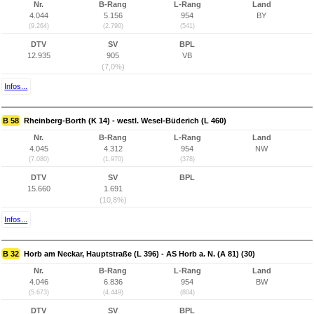
Nr.
B-Rang
L-Rang
Land
4.044
5.156
954
BY
(9.264)
(2.790)
(541)
DTV
SV
BPL
12.935
905
VB
(7,0%)
Infos...
B 58
Rheinberg-Borth (K 14) - westl. Wesel-Büderich (L 460)
Nr.
B-Rang
L-Rang
Land
4.045
4.312
954
NW
(7.080)
(1.970)
(378)
DTV
SV
BPL
15.660
1.691
(10,8%)
Infos...
B 32
Horb am Neckar, Hauptstraße (L 396) - AS Horb a. N. (A 81) (30)
Nr.
B-Rang
L-Rang
Land
4.046
6.836
954
BW
(5.673)
(4.449)
(804)
DTV
SV
BPL