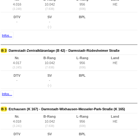
4.016
10.042
956
HE
(3.248)
(7.638)
(936)
DTV
SV
BPL
-
-
(-)
Infos...
B 3
Darmstadt-Zentralkläranlage (B 42) - Darmstadt-Rüdesheimer Straße
Nr.
B-Rang
L-Rang
Land
4.017
10.042
956
HE
(3.245)
(7.638)
(936)
DTV
SV
BPL
-
-
(-)
Infos...
B 3
Erzhausen (K 167) - Darmstadt-Wixhausen-Messeler-Park-Straße (K 165)
Nr.
B-Rang
L-Rang
Land
4.018
10.042
956
HE
(3.241)
(7.638)
(936)
DTV
SV
BPL