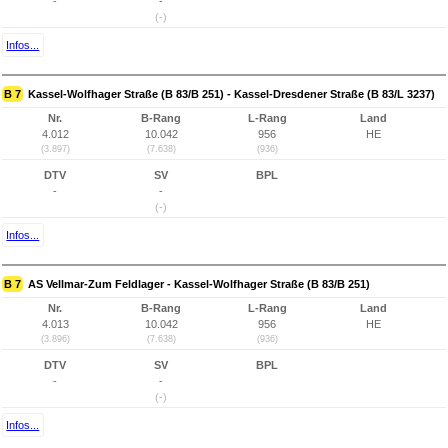
-
-
(-)
Infos...
B 7
Kassel-Wolfhager Straße (B 83/B 251) - Kassel-Dresdener Straße (B 83/L 3237)
Nr.
B-Rang
L-Rang
Land
4.012
10.042
956
HE
(3.897)
(7.638)
(936)
DTV
SV
BPL
-
-
(-)
Infos...
B 7
AS Vellmar-Zum Feldlager - Kassel-Wolfhager Straße (B 83/B 251)
Nr.
B-Rang
L-Rang
Land
4.013
10.042
956
HE
(3.896)
(7.638)
(936)
DTV
SV
BPL
-
-
(-)
Infos...