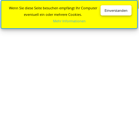
Diese Seite wird nicht mehr aktualisiert.
Zur neuen Seite
Wenn Sie diese Seite besuchen empfängt Ihr Computer
Einverstanden
eventuell ein oder mehrere Cookies.
Mehr Informationen