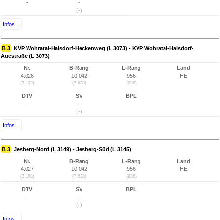
-
-
(-)
Infos...
B 3
KVP Wohratal-Halsdorf-Heckenweg (L 3073) - KVP Wohratal-Halsdorf-
Auestraße (L 3073)
Nr.
B-Rang
L-Rang
Land
4.026
10.042
956
HE
(3.192)
(7.638)
(936)
DTV
SV
BPL
-
-
(-)
Infos...
B 3
Jesberg-Nord (L 3149) - Jesberg-Süd (L 3145)
Nr.
B-Rang
L-Rang
Land
4.027
10.042
956
HE
(3.188)
(7.638)
(936)
DTV
SV
BPL
-
-
(-)
Infos...