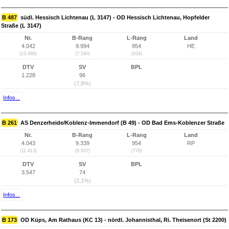
B 487
südl. Hessisch Lichtenau (L 3147) - OD Hessisch Lichtenau, Hopfelder
Straße (L 3147)
Nr.
B-Rang
L-Rang
Land
4.042
9.994
954
HE
(13.998)
(7.590)
(934)
DTV
SV
BPL
1.228
96
(7,8%)
Infos...
B 261
AS Denzerheide/Koblenz-Immendorf (B 49) - OD Bad Ems-Koblenzer Straße
Nr.
B-Rang
L-Rang
Land
4.043
9.339
954
RP
(11.413)
(6.937)
(778)
DTV
SV
BPL
3.547
74
(2,1%)
Infos...
B 173
OD Küps, Am Rathaus (KC 13) - nördl. Johannisthal, Ri. Theisenort (St 2200)