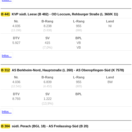
B 441
KVP südl. Leese (B 482) - OD Loccum, Rehburger Straße (L 360/K 11)
Nr.
B-Rang
L-Rang
Land
4.035
8.238
955
NI
(13.296)
(5.838)
(686)
DTV
SV
BPL
5.927
415
VB
(7,0%)
VB
Infos...
B 312
AS Berkheim-Nord, Hauptstraße (L 260) - AS Oberopfingen-Süd (K 7578)
Nr.
B-Rang
L-Rang
Land
4.036
6.839
955
BW
(12.541)
(4.452)
(805)
DTV
SV
BPL
8.793
1.222
(13,9%)
Infos...
B 304
südl. Perach (BGL 18) - AS Freilassing-Süd (B 20)