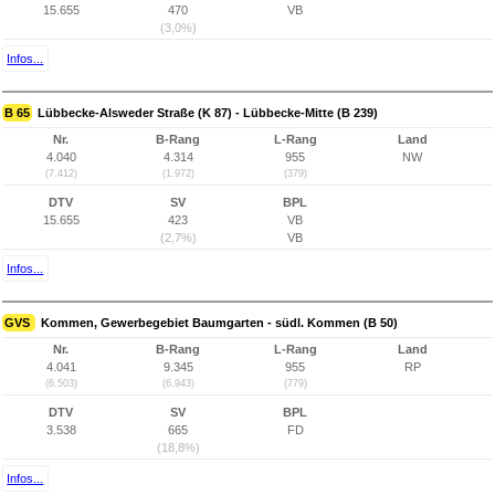
15.655
470
VB
(3,0%)
Infos...
B 65
Lübbecke-Alsweder Straße (K 87) - Lübbecke-Mitte (B 239)
Nr.
B-Rang
L-Rang
Land
4.040
4.314
955
NW
(7.412)
(1.972)
(379)
DTV
SV
BPL
15.655
423
VB
(2,7%)
VB
Infos...
GVS
Kommen, Gewerbegebiet Baumgarten - südl. Kommen (B 50)
Nr.
B-Rang
L-Rang
Land
4.041
9.345
955
RP
(6.503)
(6.943)
(779)
DTV
SV
BPL
3.538
665
FD
(18,8%)
Infos...