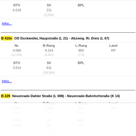
DTV
SV
BPL
6.018
211
(3,5%)
Infos...
B 410n
OD Dockweiler, Haupstraße (L 21) - Abzweg. Ri. Dreis (L 67)
Nr.
B-Rang
L-Rang
Land
4.068
9.314
950
RP
(12.878)
(6.912)
(774)
DTV
SV
BPL
3.614
611
(16,9%)
Infos...
B 229
Neuenrade-Dahler Straße (L 698) - Neuenrade-Bahnhofstraße (K 14)
Nr.
B-Rang
L-Rang
Land
4.069
4.303
950
NW
(10.470)
(1.961)
(374)
DTV
SV
BPL
15.680
768
VB
(4,9%)