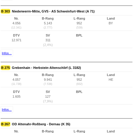
B 303
Niederwerrn-Mitte, GVS - AS Schweinfurt-West (A 71)
Nr.
B-Rang
L-Rang
Land
4.056
5.143
952
BY
(12.341)
(2.777)
(539)
DTV
SV
BPL
12.971
311
(2,4%)
Infos...
B 275
Grebenhain - Herbstein-Altenschlirf (L 3182)
Nr.
B-Rang
L-Rang
Land
4.057
9.941
952
HE
(11.738)
(7.538)
(932)
DTV
SV
BPL
1.605
127
(7,9%)
Infos...
B 267
OD Altenahr-Roßberg - Dernau (K 35)
Nr.
B-Rang
L-Rang
Land