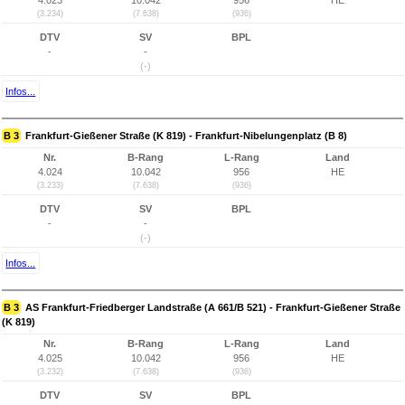
4.023
10.042
956
HE
(3.234)
(7.638)
(936)
DTV
SV
BPL
-
-
(-)
Infos...
B 3
Frankfurt-Gießener Straße (K 819) - Frankfurt-Nibelungenplatz (B 8)
Nr.
B-Rang
L-Rang
Land
4.024
10.042
956
HE
(3.233)
(7.638)
(936)
DTV
SV
BPL
-
-
(-)
Infos...
B 3
AS Frankfurt-Friedberger Landstraße (A 661/B 521) - Frankfurt-Gießener Straße
(K 819)
Nr.
B-Rang
L-Rang
Land
4.025
10.042
956
HE
(3.232)
(7.638)
(936)
DTV
SV
BPL