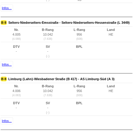
Infos...
B 8
Selters-Niederselters-Emsstraße - Selters-Niederselters-Hessenstraße (L 3449)
Nr.
B-Rang
L-Rang
Land
4.005
10.042
956
HE
(4.088)
(7.638)
(936)
DTV
SV
BPL
-
-
(-)
Infos...
B 8
Limburg (Lahn)-Wiesbadener Straße (B 417) - AS Limburg-Süd (A 3)
Nr.
B-Rang
L-Rang
Land
4.006
10.042
956
HE
(4.083)
(7.638)
(936)
DTV
SV
BPL
-
-
(-)
Infos...