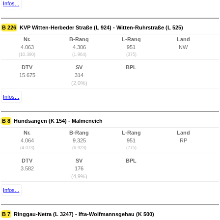
Infos...
B 226
KVP Witten-Herbeder Straße (L 924) - Witten-Ruhrstraße (L 525)
Nr.
B-Rang
L-Rang
Land
4.063
4.306
951
NW
(10.390)
(1.964)
(375)
DTV
SV
BPL
15.675
314
(2,0%)
Infos...
B 8
Hundsangen (K 154) - Malmeneich
Nr.
B-Rang
L-Rang
Land
4.064
9.325
951
RP
(4.073)
(6.923)
(775)
DTV
SV
BPL
3.582
176
(4,9%)
Infos...
B 7
Ringgau-Netra (L 3247) - Ifta-Wolfmannsgehau (K 500)