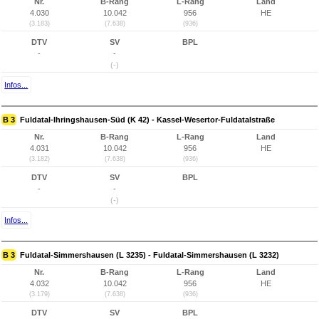
Nr.
B-Rang
L-Rang
Land
4.030
10.042
956
HE
(3.183)
(7.638)
(936)
DTV
SV
BPL
-
-
(-)
Infos...
B 3
Fuldatal-Ihringshausen-Süd (K 42) - Kassel-Wesertor-Fuldatalstraße
Nr.
B-Rang
L-Rang
Land
4.031
10.042
956
HE
(3.182)
(7.638)
(936)
DTV
SV
BPL
-
-
(-)
Infos...
B 3
Fuldatal-Simmershausen (L 3235) - Fuldatal-Simmershausen (L 3232)
Nr.
B-Rang
L-Rang
Land
4.032
10.042
956
HE
(3.179)
(7.638)
(936)
DTV
SV
BPL