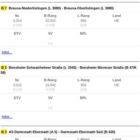
B 7
Breuna-Niederlistingen (L 3080) - Breuna-Oberlistingen (L 3080)
Nr.
B-Rang
L-Rang
Land
4.014
10.042
956
HE
(3.890)
(7.638)
(936)
DTV
SV
BPL
-
-
(-)
Infos...
B 3
Bensheim-Schwanheimer Straße (L 3345) - Bensheim-Wormser Straße (B 47/K
58)
Nr.
B-Rang
L-Rang
Land
4.015
10.042
956
HE
(3.258)
(7.638)
(936)
DTV
SV
BPL
-
-
(-)
Infos...
B 3
AS Darmstadt-Eberstadt (A 5) - Darmstadt-Eberstadt-Süd (B 426)
Nr.
B-Rang
L-Rang
Land