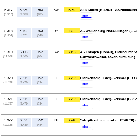
5.317
5.480
753
BW
B 39
Altlußheim (K 4252) - AS Hochkenh
(5.947)
(3.108)
(605)
Infos...
5.318
4.102
753
BY
B 2
AS Weißenburg-Nord/Ellingen (L 23
(2.984)
(1.771)
(346)
Infos...
5.319
5.472
752
BW
B 492
AS Ehingen (Donau), Blaubeurer St
(14.008)
(3.100)
(604)
Schwenksweiler, Xaveruskreuzung 
Infos...
5.320
7.875
752
HE
B 253
Frankenberg (Eder)-Geismar (L 333
(11.158)
(5.479)
(734)
Infos...
5.321
7.875
752
HE
B 253
Frankenberg (Eder)-Geismar (B 252
(11.157)
(5.479)
(734)
Infos...
5.322
6.823
752
NI
B 248
Salzgitter-Immendorf (L 495/K 30) -
(11.028)
(4.436)
(484)
Infos...