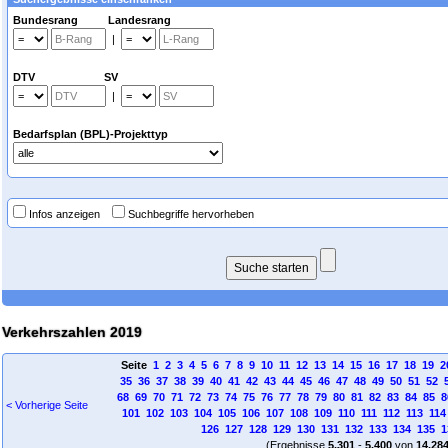
Bundesrang Landesrang
|
DTV SV
|
Bedarfsplan (BPL)-Projekttyp
Infos anzeigen
Suchbegriffe hervorheben
Verkehrszahlen 2019
Seite
1
2
3
4
5
6
7
8
9
10
11
12
13
14
15
16
17
18
19
2
35
36
37
38
39
40
41
42
43
44
45
46
47
48
49
50
51
52
68
69
70
71
72
73
74
75
76
77
78
79
80
81
82
83
84
85
8
< Vorherige Seite
101
102
103
104
105
106
107
108
109
110
111
112
113
114
126
127
128
129
130
131
132
133
134
135
1
(Ergebnisse
5.301
-
5.400
von
14.28