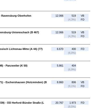
 - Ravensburg-Oberhofen
12.066
519
VB
(4,3%)
FD
vensburg-Untereschach (B 467)
12.066
519
VB
(4,3%)
FD
ssisch Lichtenau-Mitte (A 44) (77)
6.670
400
FD
(6,0%)
98) - Panzweiler (K 50)
5.861
404
(6,9%)
71) - Eschershausen (Holzminden) (B
8.860
806
VB
(9,1%)
FD
39) - OD Herford-Bünder Straße (L
20.767
1.973
FD
(9,5%)