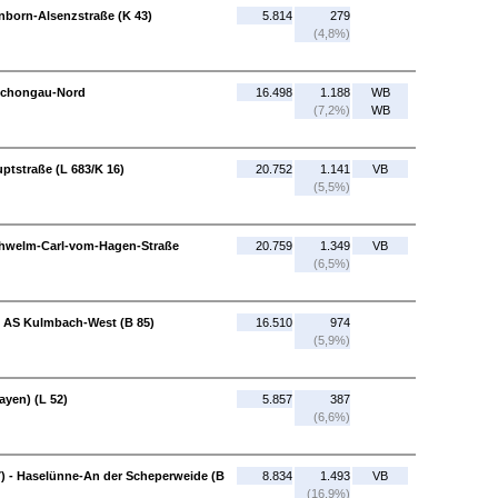
nborn-Alsenzstraße (K 43)
5.814
279
(4,8%)
 Schongau-Nord
16.498
1.188
WB
(7,2%)
WB
tstraße (L 683/K 16)
20.752
1.141
VB
(5,5%)
Schwelm-Carl-vom-Hagen-Straße
20.759
1.349
VB
(6,5%)
 - AS Kulmbach-West (B 85)
16.510
974
(5,9%)
ayen) (L 52)
5.857
387
(6,6%)
7) - Haselünne-An der Scheperweide (B
8.834
1.493
VB
(16,9%)