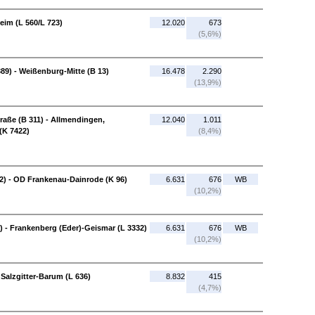
eim (L 560/L 723)
12.020
673
(5,6%)
89) - Weißenburg-Mitte (B 13)
16.478
2.290
(13,9%)
raße (B 311) - Allmendingen,
12.040
1.011
(K 7422)
(8,4%)
2) - OD Frankenau-Dainrode (K 96)
6.631
676
WB
(10,2%)
) - Frankenberg (Eder)-Geismar (L 3332)
6.631
676
WB
(10,2%)
 Salzgitter-Barum (L 636)
8.832
415
(4,7%)