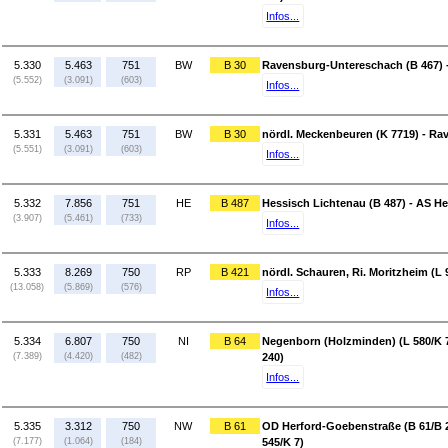
Infos...
5.330
5.463
751
BW
B 30
Ravensburg-Untereschach (B 467)
(5.552)
(3.091)
(603)
Infos...
5.331
5.463
751
BW
B 30
nördl. Meckenbeuren (K 7719) - Ra
(5.551)
(3.091)
(603)
Infos...
5.332
7.856
751
HE
B 487
Hessisch Lichtenau (B 487) - AS He
(3.907)
(5.461)
(733)
Infos...
5.333
8.269
750
RP
B 421
nördl. Schauren, Ri. Moritzheim (L 
(13.058)
(5.869)
(576)
Infos...
5.334
6.807
750
NI
B 64
Negenborn (Holzminden) (L 580/K 
(7.389)
(4.420)
(482)
240)
Infos...
5.335
3.312
750
NW
B 61
OD Herford-Goebenstraße (B 61/B 2
(7.177)
(1.064)
(184)
545/K 7)