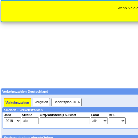
Wenn Sie die
Verkehrszahlen Deutschland
Vergleich
Bedarfsplan 2016
Verkehrszahlen
Suchen - Verkehszahlen
Jahr
Straße
Ort|Zählstelle|TK-Blatt
Land
BPL
Suchergebnisse einschränken