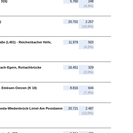
 315)
5.760
248
(4,3%)
)
20.702
2.257
(10,9%)
ße (L401) - Reichenbacher Höfe,
11.979
503
(4,2%)
ttach-Egern, Rottachbrücke
16.451
329
(2,0%)
- Embsen-Oerzen (K 10)
8.816
644
(7,3%)
 Rheda-Wiedenbrück-Lintel-Am Postdamm
20.721
2.487
(12,0%)