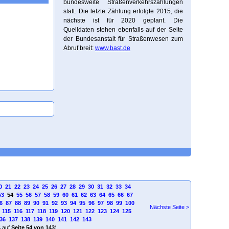
bundesweite Straßenverkehrszählungen
statt. Die letzte Zählung erfolgte 2015, die
nächste ist für 2020 geplant. Die
Quelldaten stehen ebenfalls auf der Seite
der Bundesanstalt für Straßenwesen zum
Abruf breit:
www.bast.de
0
21
22
23
24
25
26
27
28
29
30
31
32
33
34
53
54
55
56
57
58
59
60
61
62
63
64
65
66
67
6
87
88
89
90
91
92
93
94
95
96
97
98
99
100
Nächste Seite >
115
116
117
118
119
120
121
122
123
124
125
36
137
138
139
140
141
142
143
4
auf
Seite 54 von 143
)