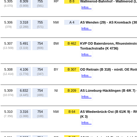
5.305
8.309
755
RP
B 8
Wallmerod-Bahnhof - Wallmerod (L
(4.070)
(5.909)
(581)
Infos...
5.306
3.318
755
NW
A 4
AS Wenden (29) - AS Krombach (30
(379)
(2.289)
(571)
Infos...
5.307
5.491
754
BW
B 462
KVP OD Baiersbronn, Rhuesteinstra
(13.509)
(3.119)
(606)
Tonbachstraße (K 4736)
Infos...
5.308
4.106
754
BY
B 307
OD Reitrain (B 318) - nördl. OE Ro
(12.414)
(1.774)
(347)
Infos...
5.309
6.832
754
NI
B 209
AS Lüneburg-Häcklingen (B 4/K 7) 
(10.074)
(4.445)
(486)
Infos...
5.310
3.316
754
NW
B 64
AS Wiedenbrück-Ost (B 61/K 9) -
(7.356)
(1.068)
(188)
(K 3)
Infos...