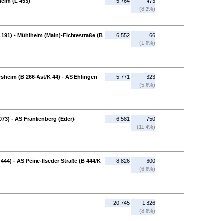
heim (L 453)
5.764
473
(8,2%)
 191) - Mühlheim (Main)-Fichtestraße (B
6.552
66
(1,0%)
heim (B 266-Ast/K 44) - AS Ehlingen
5.771
323
(5,6%)
73) - AS Frankenberg (Eder)-
6.581
750
(11,4%)
44) - AS Peine-Ilseder Straße (B 444/K
8.826
600
(6,8%)
20.745
1.826
(8,8%)