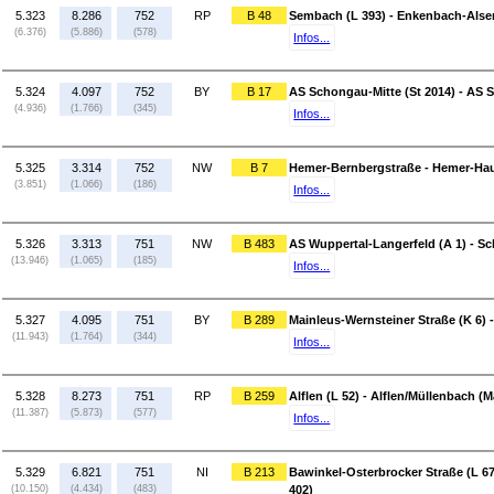
5.323
8.286
752
RP
B 48
Sembach (L 393) - Enkenbach-Alse
(6.376)
(5.886)
(578)
Infos...
5.324
4.097
752
BY
B 17
AS Schongau-Mitte (St 2014) - AS
(4.936)
(1.766)
(345)
Infos...
5.325
3.314
752
NW
B 7
Hemer-Bernbergstraße - Hemer-Haup
(3.851)
(1.066)
(186)
Infos...
5.326
3.313
751
NW
B 483
AS Wuppertal-Langerfeld (A 1) - 
(13.946)
(1.065)
(185)
Infos...
5.327
4.095
751
BY
B 289
Mainleus-Wernsteiner Straße (K 6)
(11.943)
(1.764)
(344)
Infos...
5.328
8.273
751
RP
B 259
Alflen (L 52) - Alflen/Müllenbach (M
(11.387)
(5.873)
(577)
Infos...
5.329
6.821
751
NI
B 213
Bawinkel-Osterbrocker Straße (L 6
(10.150)
(4.434)
(483)
402)