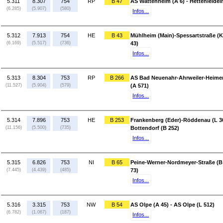
5.311
8.307
754
RP
B 47
AS Wattenheim (A 6) - Hettenleidel
(6.285)
(5.907)
(580)
Infos...
5.312
7.913
754
HE
B 43
Mühlheim (Main)-Spessartstraße (K
(6.169)
(5.517)
(736)
43)
Infos...
5.313
8.304
753
RP
B 266
AS Bad Neuenahr-Ahrweiler-Heimers
(11.527)
(5.904)
(579)
(A 571)
Infos...
5.314
7.896
753
HE
B 253
Frankenberg (Eder)-Röddenau (L 30
(11.156)
(5.500)
(735)
Bottendorf (B 252)
Infos...
5.315
6.826
753
NI
B 65
Peine-Werner-Nordmeyer-Straße (B 4
(7.445)
(4.439)
(485)
73)
Infos...
5.316
3.315
753
NW
B 54
AS Olpe (A 45) - AS Olpe (L 512)
(6.782)
(1.067)
(187)
Infos...