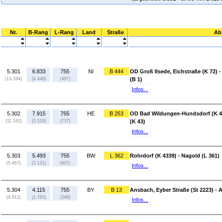
Nr.
B-Rang
L-Rang
Land
Straße
Ab
5.301
6.833
755
NI
B 444
OD Groß Ilsede, Eichstraße (K 72)
(13.334)
(4.446)
(487)
(B 1)
Infos...
5.302
7.915
755
HE
B 253
OD Bad Wildungen-Hundsdorf (K 4
(11.161)
(5.519)
(737)
(K 43)
Infos...
5.303
5.493
755
BW
L 362
Rohrdorf (K 4339) - Nagold (L 361)
(5.467)
(3.121)
(607)
Infos...
5.304
4.115
755
BY
B 13
Ansbach, Eyber Straße (St 2223) - 
(4.612)
(1.783)
(348)
Infos...