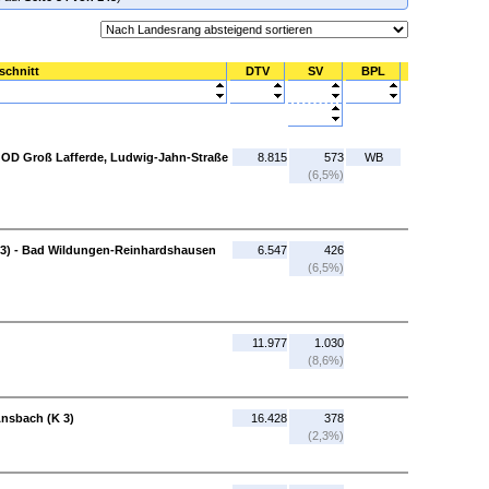
schnitt
DTV
SV
BPL
 - OD Groß Lafferde, Ludwig-Jahn-Straße
8.815
573
WB
(6,5%)
3) - Bad Wildungen-Reinhardshausen
6.547
426
(6,5%)
11.977
1.030
(8,6%)
Ansbach (K 3)
16.428
378
(2,3%)