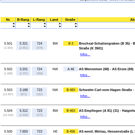
Nr.
B-Rang
L-Rang
Land
Straße
Ab
5.501
5.321
724
BW
B 3
Bruchsal-Schattengraben (B 35) -
(3.304)
(2.952)
(576)
Straße (K 3501)
Infos...
5.502
3.201
724
NW
A 46
AS Wennemen (68) - AS Enste (69)
(1.688)
(2.257)
(566)
Infos...
5.503
3.188
723
NW
B 483
Schwelm-Carl-vom-Hagen-Straße - S
(13.947)
(971)
(162)
Infos...
5.504
5.312
723
BW
B 463
AS Empfingen (A 81) (31) - Haiger
(13.544)
(2.943)
(575)
Infos...
5.505
7.650
723
HE
B 456
AS westl. Möttau, Hessenstraße (L 3