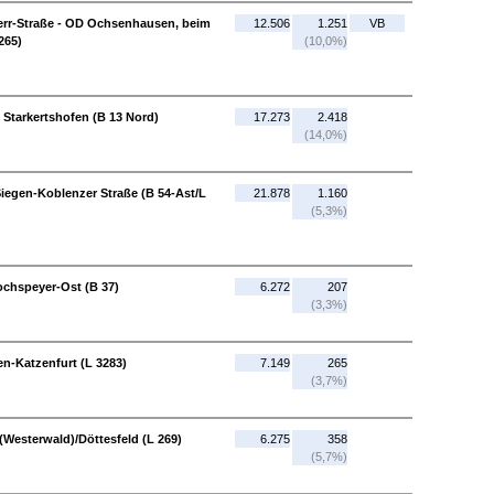
rr-Straße - OD Ochsenhausen, beim
12.506
1.251
VB
265)
(10,0%)
 Starkertshofen (B 13 Nord)
17.273
2.418
(14,0%)
 Siegen-Koblenzer Straße (B 54-Ast/L
21.878
1.160
(5,3%)
ochspeyer-Ost (B 37)
6.272
207
(3,3%)
en-Katzenfurt (L 3283)
7.149
265
(3,7%)
 (Westerwald)/Döttesfeld (L 269)
6.275
358
(5,7%)