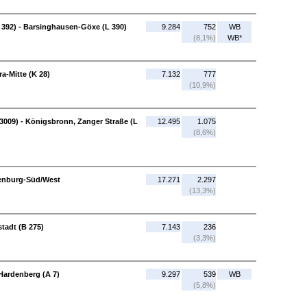
392) - Barsinghausen-Göxe (L 390)
9.284
752
WB
(8,1%)
WB*
a-Mitte (K 28)
7.132
777
(10,9%)
3009) - Königsbronn, Zanger Straße (L
12.495
1.075
(8,6%)
ßenburg-Süd/West
17.271
2.297
(13,3%)
stadt (B 275)
7.143
236
(3,3%)
Hardenberg (A 7)
9.297
539
WB
(5,8%)