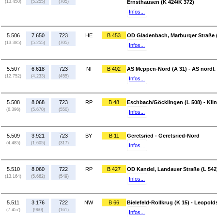
(13.450)
(5.255)
(705)
Ernsthausen (K 424/K 372)
Infos...
5.506
7.650
723
HE
B 453
OD Gladenbach, Marburger Straße 
(13.385)
(5.255)
(705)
Infos...
5.507
6.618
723
NI
B 402
AS Meppen-Nord (A 31) - AS nördl. V
(12.752)
(4.233)
(455)
Infos...
5.508
8.068
723
RP
B 48
Eschbach/Göcklingen (L 508) - Kli
(6.396)
(5.670)
(550)
Infos...
5.509
3.921
723
BY
B 11
Geretsried - Geretsried-Nord
(4.485)
(1.605)
(317)
Infos...
5.510
8.060
722
RP
B 427
OD Kandel, Landauer Straße (L 542
(13.164)
(5.662)
(549)
Infos...
5.511
3.176
722
NW
B 66
Bielefeld-Rollkrug (K 15) - Leopol
(7.457)
(960)
(161)
Infos...