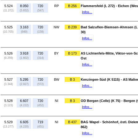
5.524
8.050
720
RP
B 256
Flammersfeld (L 272) - Eichen (Wes
(11.272)
(5.652)
(547)
Infos...
5.525
3.163
720
NW
B 239
Bad Salzuflen-Biemsen-Ahmsen (L 8
(10.705)
(949)
(159)
30)
Infos...
5.526
3.918
720
BY
B 173
AS Lichtenfels-Mitte, Viktor-von-Sc
(9.259)
(1.602)
(314)
Ost
Infos...
5.527
5.295
720
BW
B 3
Kenzingen-Süd (K 5115) - AS Malter
(3.344)
(2.927)
(572)
Infos...
5.528
6.607
720
NI
B 3
OD Bergen (Celle) (K 75) - Bergen (
(3.123)
(4.222)
(452)
Infos...
5.529
6.605
719
NI
B 437
BAG Wapel - Schönhof, östl. Diek
(13.277)
(4.220)
(451)
862)
Infos...