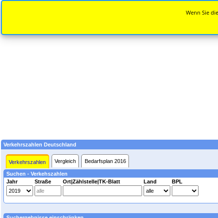
Wenn Sie die
Verkehrszahlen Deutschland
Vergleich
Bedarfsplan 2016
Verkehrszahlen
Suchen - Verkehszahlen
Jahr
Straße
Ort|Zählstelle|TK-Blatt
Land
BPL
Suchergebnisse einschränken