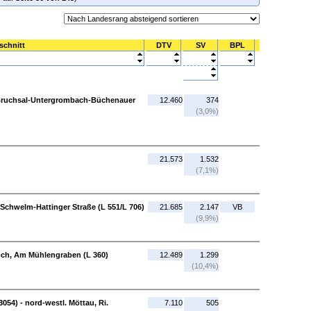
schnitt
DTV
SV
BPL
 Bruchsal-Untergrombach-Büchenauer
12.460
374
(3,0%)
21.573
1.532
(7,1%)
chwelm-Hattinger Straße (L 551/L 706)
21.685
2.147
VB
(9,9%)
loch, Am Mühlengraben (L 360)
12.489
1.299
(10,4%)
054) - nord-westl. Möttau, Ri.
7.110
505