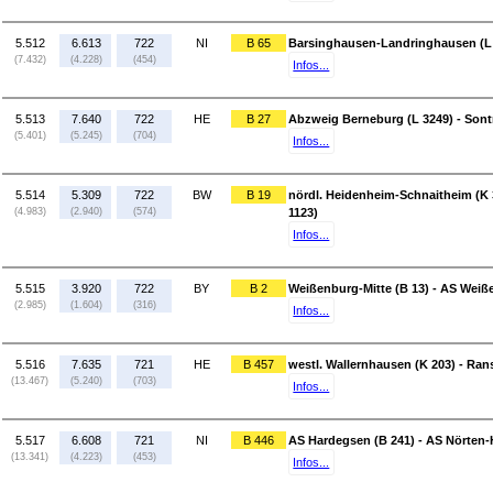
5.512
6.613
722
NI
B 65
Barsinghausen-Landringhausen (L 
(7.432)
(4.228)
(454)
Infos...
5.513
7.640
722
HE
B 27
Abzweig Berneburg (L 3249) - Sontr
(5.401)
(5.245)
(704)
Infos...
5.514
5.309
722
BW
B 19
nördl. Heidenheim-Schnaitheim (K 
(4.983)
(2.940)
(574)
1123)
Infos...
5.515
3.920
722
BY
B 2
Weißenburg-Mitte (B 13) - AS Wei
(2.985)
(1.604)
(316)
Infos...
5.516
7.635
721
HE
B 457
westl. Wallernhausen (K 203) - Ran
(13.467)
(5.240)
(703)
Infos...
5.517
6.608
721
NI
B 446
AS Hardegsen (B 241) - AS Nörten-
(13.341)
(4.223)
(453)
Infos...