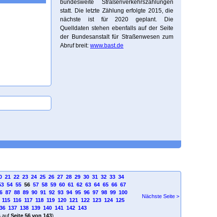
bundesweite Straßenverkehrszählungen
statt. Die letzte Zählung erfolgte 2015, die
nächste ist für 2020 geplant. Die
Quelldaten stehen ebenfalls auf der Seite
der Bundesanstalt für Straßenwesen zum
Abruf breit:
www.bast.de
0
21
22
23
24
25
26
27
28
29
30
31
32
33
34
53
54
55
56
57
58
59
60
61
62
63
64
65
66
67
6
87
88
89
90
91
92
93
94
95
96
97
98
99
100
Nächste Seite >
115
116
117
118
119
120
121
122
123
124
125
36
137
138
139
140
141
142
143
4
auf
Seite 56 von 143
)