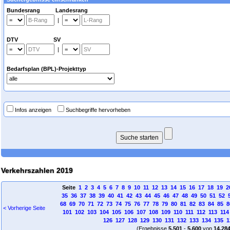
Bundesrang Landesrang
|
DTV SV
|
Bedarfsplan (BPL)-Projekttyp
Infos anzeigen
Suchbegriffe hervorheben
Verkehrszahlen 2019
Seite
1
2
3
4
5
6
7
8
9
10
11
12
13
14
15
16
17
18
19
2
35
36
37
38
39
40
41
42
43
44
45
46
47
48
49
50
51
52
68
69
70
71
72
73
74
75
76
77
78
79
80
81
82
83
84
85
8
< Vorherige Seite
101
102
103
104
105
106
107
108
109
110
111
112
113
114
126
127
128
129
130
131
132
133
134
135
1
(Ergebnisse
5.501
-
5.600
von
14.28