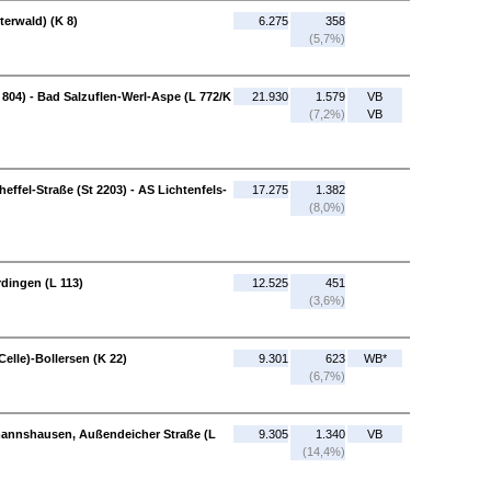
terwald) (K 8)
6.275
358
(5,7%)
04) - Bad Salzuflen-Werl-Aspe (L 772/K
21.930
1.579
VB
(7,2%)
VB
heffel-Straße (St 2203) - AS Lichtenfels-
17.275
1.382
(8,0%)
dingen (L 113)
12.525
451
(3,6%)
Celle)-Bollersen (K 22)
9.301
623
WB*
(6,7%)
mannshausen, Außendeicher Straße (L
9.305
1.340
VB
(14,4%)