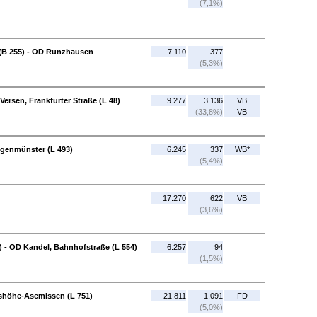
(7,1%)
(B 255) - OD Runzhausen
7.110
377
(5,3%)
ersen, Frankfurter Straße (L 48)
9.277
3.136
VB
(33,8%)
VB
ngenmünster (L 493)
6.245
337
WB*
(5,4%)
17.270
622
VB
(3,6%)
) - OD Kandel, Bahnhofstraße (L 554)
6.257
94
(1,5%)
dshöhe-Asemissen (L 751)
21.811
1.091
FD
(5,0%)