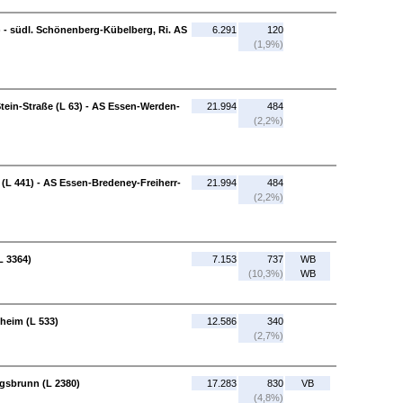
 - südl. Schönenberg-Kübelberg, Ri. AS
6.291
120
(1,9%)
ein-Straße (L 63) - AS Essen-Werden-
21.994
484
(2,2%)
L 441) - AS Essen-Bredeney-Freiherr-
21.994
484
(2,2%)
L 3364)
7.153
737
WB
(10,3%)
WB
heim (L 533)
12.586
340
(2,7%)
igsbrunn (L 2380)
17.283
830
VB
(4,8%)