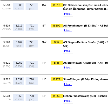
5.518
5.306
721
BW
B 312
OE Ochsenhausen, Dr. Hans-Liebhe
(12.538)
(2.937)
(573)
Öchsle-Übergang, Ulmer Straße (L 
Infos...
5.519
3.919
721
BY
B 300
AS Freinhausen (B 13 Süd) - AS bei
(12.267)
(1.603)
(315)
Infos...
5.520
3.167
721
NW
B 54
AS Siegen-Berliner Straße (B 62) -
(6.795)
(952)
(160)
562)
Infos...
5.521
8.052
721
RP
B 48
AS Enkenbach-Alsenborn (A 6) - H
(6.384)
(5.654)
(548)
Infos...
5.522
7.631
720
HE
B 277
Sinn-Edingen (K 64) - Ehringshaus
(11.777)
(5.236)
(702)
Infos...
5.523
8.050
720
RP
B 256
Eichen (Westerwald) (K 8) - Eichen
(11.273)
(5.652)
(547)
Infos...