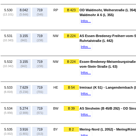
5.530
8.042
719
RP
B 423
OD Waldmohr, Weiherstraße (L 354)
(13.101)
(5.644)
(546)
Waldmohr A 6 (L 355)
Infos...
5.531
3.155
719
NW
B 224
AS Essen-Bredeney-Freiherr-vom-St
(10.343)
(942)
(158)
Ruhrtalstraße (L 442)
Infos...
5.532
3.155
719
NW
B 224
Essen-Bredeney-Meisenburgstraße (
(10.342)
(942)
(158)
vom-Stein-Straße (L 63)
Infos...
5.533
7.629
719
HE
B 54
Irmtraut (K 51) - Langendernbach (
(6.816)
(5.234)
(701)
Infos...
5.534
5.274
719
BW
B 39
AS Sinsheim (B 45/B 292) - OD Sins
(5.956)
(2.906)
(571)
Infos...
5.535
3.916
719
BY
B 2
Mering-Nord (L 2052) - Mering/Kön
(3.002)
(1.601)
(313)
Infos...