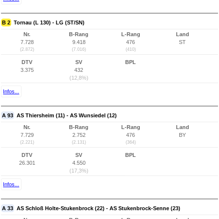
B 2
Tornau (L 130) - LG (ST/SN)
Nr.
B-Rang
L-Rang
Land
7.728
9.418
476
ST
(2.872)
(7.016)
(410)
DTV
SV
BPL
3.375
432
(12,8%)
Infos...
A 93
AS Thiersheim (11) - AS Wunsiedel (12)
Nr.
B-Rang
L-Rang
Land
7.729
2.752
476
BY
(2.221)
(2.131)
(364)
DTV
SV
BPL
26.301
4.550
(17,3%)
Infos...
A 33
AS Schloß Holte-Stukenbrock (22) - AS Stukenbrock-Senne (23)