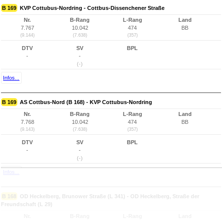
B 169
KVP Cottubus-Nordring - Cottbus-Dissenchener Straße
Nr.
B-Rang
L-Rang
Land
7.767
10.042
474
BB
(9.144)
(7.638)
(357)
DTV
SV
BPL
-
-
(-)
Infos...
B 169
AS Cottbus-Nord (B 168) - KVP Cottubus-Nordring
Nr.
B-Rang
L-Rang
Land
7.768
10.042
474
BB
(9.143)
(7.638)
(357)
DTV
SV
BPL
-
-
(-)
Infos...
B 168
OD Heckelberg, Brunower Straße (L 341) - OD Heckelberg, Straße der
Freundschaft (L 29)
Nr.
B-Rang
L-Rang
Land