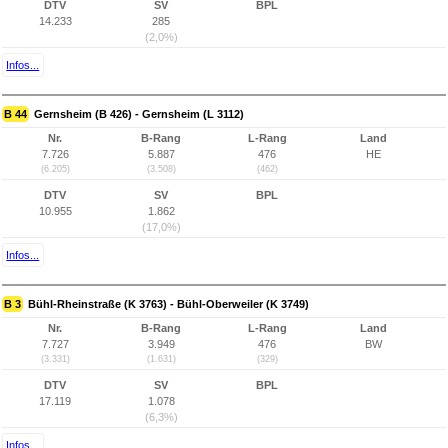
DTV
SV
BPL
14.233
285
(2,0%)
Infos...
B 44
Gernsheim (B 426) - Gernsheim (L 3112)
Nr.
B-Rang
L-Rang
Land
7.726
5.887
476
HE
(6.205)
(3.508)
(462)
DTV
SV
BPL
10.955
1.862
(17,0%)
Infos...
B 3
Bühl-Rheinstraße (K 3763) - Bühl-Oberweiler (K 3749)
Nr.
B-Rang
L-Rang
Land
7.727
3.949
476
BW
(3.331)
(1.631)
(329)
DTV
SV
BPL
17.119
1.078
(6,3%)
Infos...