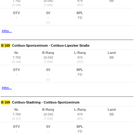
7.762
10.042
474
BB
(9.149)
(7.638)
(357)
DTV
SV
BPL
-
-
FD
(-)
Infos...
B 169
Cottbus-Sportzentrum - Cottbus-Lipezker Straße
Nr.
B-Rang
L-Rang
Land
7.763
10.042
474
BB
(9.148)
(7.638)
(357)
DTV
SV
BPL
-
-
FD
(-)
Infos...
B 169
Cottbus-Stadtring - Cottbus-Sportzentrum
Nr.
B-Rang
L-Rang
Land
7.764
10.042
474
BB
(9.147)
(7.638)
(357)
DTV
SV
BPL
-
-
FD