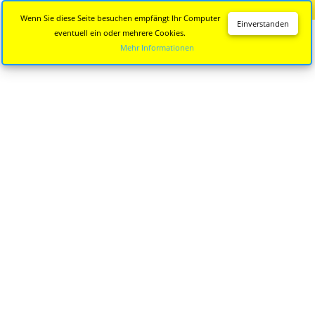
Diese Seite wird nicht mehr aktualisiert.
Zur neuen Seite
Wenn Sie diese Seite besuchen empfängt Ihr Computer
Einverstanden
eventuell ein oder mehrere Cookies.
Mehr Informationen