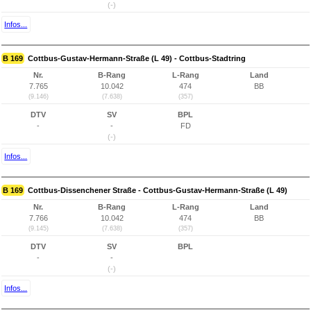
(-)
Infos...
B 169
Cottbus-Gustav-Hermann-Straße (L 49) - Cottbus-Stadtring
Nr.
B-Rang
L-Rang
Land
7.765
10.042
474
BB
(9.146)
(7.638)
(357)
DTV
SV
BPL
-
-
FD
(-)
Infos...
B 169
Cottbus-Dissenchener Straße - Cottbus-Gustav-Hermann-Straße (L 49)
Nr.
B-Rang
L-Rang
Land
7.766
10.042
474
BB
(9.145)
(7.638)
(357)
DTV
SV
BPL
-
-
(-)
Infos...