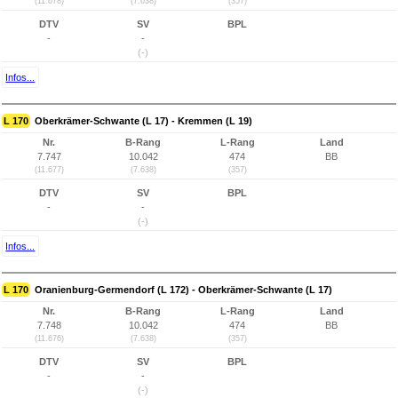
(11.678)
(7.638)
(357)
DTV
SV
BPL
-
-
(-)
Infos...
L 170
Oberkrämer-Schwante (L 17) - Kremmen (L 19)
Nr.
B-Rang
L-Rang
Land
7.747
10.042
474
BB
(11.677)
(7.638)
(357)
DTV
SV
BPL
-
-
(-)
Infos...
L 170
Oranienburg-Germendorf (L 172) - Oberkrämer-Schwante (L 17)
Nr.
B-Rang
L-Rang
Land
7.748
10.042
474
BB
(11.676)
(7.638)
(357)
DTV
SV
BPL
-
-
(-)