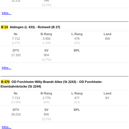
11.211
348
(3,1%)
Infos...
B 14
Aldingen (L 433) - Rottweil (B 27)
Nr.
B-Rang
L-Rang
Land
7.712
3.956
478
BW
(4.670)
(1.638)
(331)
DTV
SV
BPL
17.102
804
(4,7%)
Infos...
B 470
OD Forchheim-Willy-Brandt-Allee (St 2243) - OD Forchheim-
Eisenbahnbrücke (St 2244)
Nr.
B-Rang
L-Rang
Land
7.713
2.770
477
BY
(13.688)
(656)
(113)
DTV
SV
BPL
26.010
806
(3,1%)
Infos...