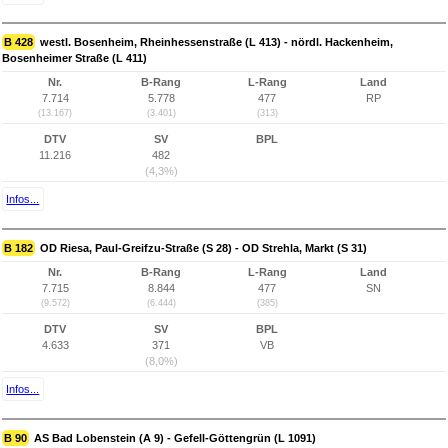
B 428
westl. Bosenheim, Rheinhessenstraße (L 413) - nördl. Hackenheim,
Bosenheimer Straße (L 411)
Nr.
B-Rang
L-Rang
Land
7.714
5.778
477
RP
(13.167)
(3.401)
(313)
DTV
SV
BPL
11.216
482
(4,3%)
Infos...
B 182
OD Riesa, Paul-Greifzu-Straße (S 28) - OD Strehla, Markt (S 31)
Nr.
B-Rang
L-Rang
Land
7.715
8.844
477
SN
(9.572)
(6.444)
(385)
DTV
SV
BPL
4.633
371
VB
(8,0%)
Infos...
B 90
AS Bad Lobenstein (A 9) - Gefell-Göttengrün (L 1091)