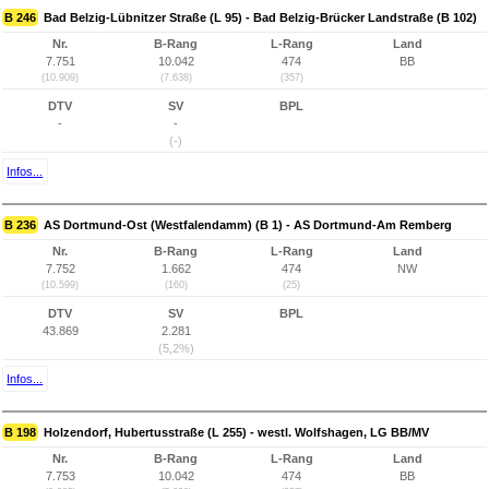
B 246
Bad Belzig-Lübnitzer Straße (L 95) - Bad Belzig-Brücker Landstraße (B 102)
Nr.
B-Rang
L-Rang
Land
7.751
10.042
474
BB
(10.909)
(7.638)
(357)
DTV
SV
BPL
-
-
(-)
Infos...
B 236
AS Dortmund-Ost (Westfalendamm) (B 1) - AS Dortmund-Am Remberg
Nr.
B-Rang
L-Rang
Land
7.752
1.662
474
NW
(10.599)
(160)
(25)
DTV
SV
BPL
43.869
2.281
(5,2%)
Infos...
B 198
Holzendorf, Hubertusstraße (L 255) - westl. Wolfshagen, LG BB/MV
Nr.
B-Rang
L-Rang
Land
7.753
10.042
474
BB