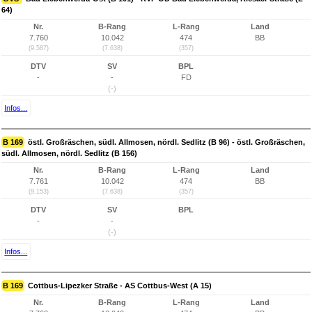
64)
Nr.
B-Rang
L-Rang
Land
7.760
10.042
474
BB
(9.587)
(7.638)
(357)
DTV
SV
BPL
-
-
FD
(-)
Infos...
B 169
östl. Großräschen, südl. Allmosen, nördl. Sedlitz (B 96) - östl. Großräschen,
südl. Allmosen, nördl. Sedlitz (B 156)
Nr.
B-Rang
L-Rang
Land
7.761
10.042
474
BB
(9.153)
(7.638)
(357)
DTV
SV
BPL
-
-
(-)
Infos...
B 169
Cottbus-Lipezker Straße - AS Cottbus-West (A 15)
Nr.
B-Rang
L-Rang
Land