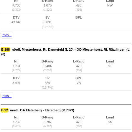
Nr.
B-Rang
L-Rang
Land
7.730
1.675
476
NW
(1.352)
(1.520)
(452)
DTV
SV
BPL
43.648
5.631
(12,9%)
Infos...
B 188
nördl. Miesterhorst, Ri. Dannefeld (L 20) - OD Miesterhorst, Ri. Rätzlingen (L
20)
Nr.
B-Rang
L-Rang
Land
7.731
9.404
475
ST
(9.745)
(7.002)
(409)
DTV
SV
BPL
3.407
569
VB
(16,7%)
Infos...
B 92
nördl. OA Elsterberg - Elsterberg (K 7879)
Nr.
B-Rang
L-Rang
Land
7.732
8.787
475
SN
(8.403)
(6.387)
(383)