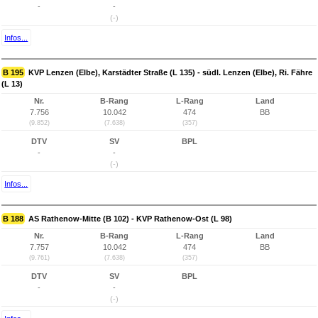
-
-
(-)
Infos...
B 195
KVP Lenzen (Elbe), Karstädter Straße (L 135) - südl. Lenzen (Elbe), Ri. Fähre
(L 13)
Nr.
B-Rang
L-Rang
Land
7.756
10.042
474
BB
(9.852)
(7.638)
(357)
DTV
SV
BPL
-
-
(-)
Infos...
B 188
AS Rathenow-Mitte (B 102) - KVP Rathenow-Ost (L 98)
Nr.
B-Rang
L-Rang
Land
7.757
10.042
474
BB
(9.761)
(7.638)
(357)
DTV
SV
BPL
-
-
(-)