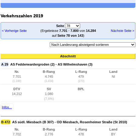
Verkehrszahlen 2019
Seite
< Vorherige Seite
(Ergebnisse
7.701
-
7.800
von
14.284
Nächste Seite >
auf
Seite 78 von 143
)
Abschnitt
A 29
AS Fedderwardergroden (2) - AS Wilhelmshaven (3)
Nr.
B-Rang
L-Rang
Land
7.701
4.745
479
NI
(1.246)
(2.434)
(270)
DTV
SV
BPL
14.212
1.080
(7,6%)
Infos...
B 472
AS südl. Miesbach (B 307) - OD Miesbach, Rosenheimer Straße (St 2010)
Nr.
B-Rang
L-Rang
Land
7.702
2.776
478
BY