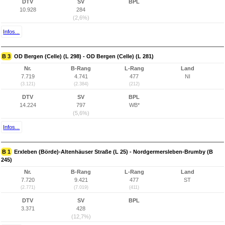
DTV
SV
BPL
10.928
284
(2,6%)
Infos...
B 3
OD Bergen (Celle) (L 298) - OD Bergen (Celle) (L 281)
Nr.
B-Rang
L-Rang
Land
7.719
4.741
477
NI
(3.121)
(2.384)
(212)
DTV
SV
BPL
14.224
797
WB*
(5,6%)
Infos...
B 1
Erxleben (Börde)-Altenhäuser Straße (L 25) - Nordgermersleben-Brumby (B
245)
Nr.
B-Rang
L-Rang
Land
7.720
9.421
477
ST
(2.771)
(7.019)
(411)
DTV
SV
BPL
3.371
428
(12,7%)