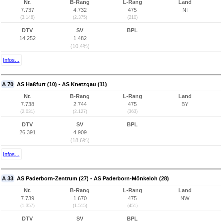
Nr.
B-Rang
L-Rang
Land
7.737
4.732
475
NI
(3.148)
(2.375)
(210)
DTV
SV
BPL
14.252
1.482
(10,4%)
Infos...
A 70
AS Haßfurt (10) - AS Knetzgau (11)
Nr.
B-Rang
L-Rang
Land
7.738
2.744
475
BY
(2.031)
(2.127)
(363)
DTV
SV
BPL
26.391
4.909
(18,6%)
Infos...
A 33
AS Paderborn-Zentrum (27) - AS Paderborn-Mönkeloh (28)
Nr.
B-Rang
L-Rang
Land
7.739
1.670
475
NW
(1.357)
(1.515)
(451)
DTV
SV
BPL