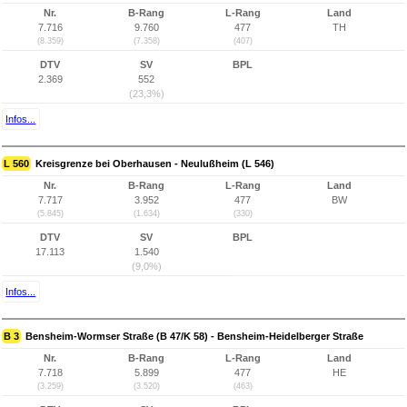
Nr.
B-Rang
L-Rang
Land
7.716
9.760
477
TH
(8.359)
(7.358)
(407)
DTV
SV
BPL
2.369
552
(23,3%)
Infos...
L 560
Kreisgrenze bei Oberhausen - Neulußheim (L 546)
Nr.
B-Rang
L-Rang
Land
7.717
3.952
477
BW
(5.845)
(1.634)
(330)
DTV
SV
BPL
17.113
1.540
(9,0%)
Infos...
B 3
Bensheim-Wormser Straße (B 47/K 58) - Bensheim-Heidelberger Straße
Nr.
B-Rang
L-Rang
Land
7.718
5.899
477
HE
(3.259)
(3.520)
(463)