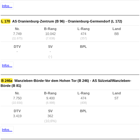
Infos...
L 170
AS Oranienburg-Zentrum (B 96) - Oranienburg-Germendorf (L 172)
Nr.
B-Rang
L-Rang
Land
7.749
10.042
474
BB
(11.675)
(7.638)
(357)
DTV
SV
BPL
-
-
(-)
Infos...
B 246a
Wanzleben-Börde-Vor dem Hohen Tor (B 246) - AS Sülzetal/Wanzleben-
Börde (B 81)
Nr.
B-Rang
L-Rang
Land
7.750
9.400
474
ST
(10.934)
(6.998)
(408)
DTV
SV
BPL
3.419
362
(10,6%)
Infos...