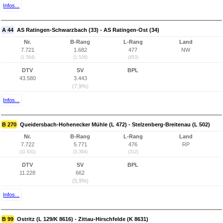
Infos...
A 44
AS Ratingen-Schwarzbach (33) - AS Ratingen-Ost (34)
Nr.
B-Rang
L-Rang
Land
7.721
1.682
477
NW
(1.564)
(1.526)
(453)
DTV
SV
BPL
43.580
3.443
(7,9%)
Infos...
B 270
Queidersbach-Hohenecker Mühle (L 472) - Stelzenberg-Breitenau (L 502)
Nr.
B-Rang
L-Rang
Land
7.722
5.771
476
RP
(11.631)
(3.394)
(312)
DTV
SV
BPL
11.228
662
(5,9%)
Infos...
B 99
Ostritz (L 129/K 8616) - Zittau-Hirschfelde (K 8631)