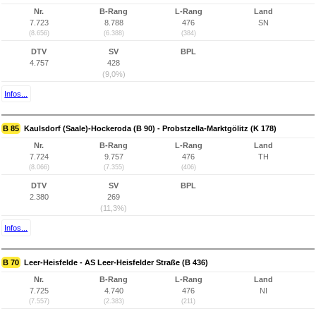
Nr.
B-Rang
L-Rang
Land
7.723
8.788
476
SN
(8.656)
(6.388)
(384)
DTV
SV
BPL
4.757
428
(9,0%)
Infos...
B 85
Kaulsdorf (Saale)-Hockeroda (B 90) - Probstzella-Marktgölitz (K 178)
Nr.
B-Rang
L-Rang
Land
7.724
9.757
476
TH
(8.066)
(7.355)
(406)
DTV
SV
BPL
2.380
269
(11,3%)
Infos...
B 70
Leer-Heisfelde - AS Leer-Heisfelder Straße (B 436)
Nr.
B-Rang
L-Rang
Land
7.725
4.740
476
NI
(7.557)
(2.383)
(211)