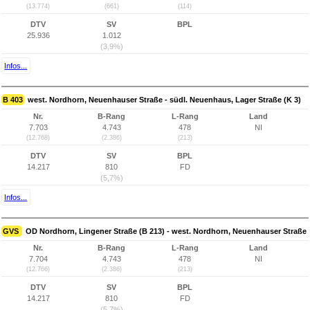
(13.774)
(661)
(114)
DTV
SV
BPL
25.936
1.012
(3,9%)
Infos...
B 403
west. Nordhorn, Neuenhauser Straße - südl. Neuenhaus, Lager Straße (K 3)
Nr.
B-Rang
L-Rang
Land
7.703
4.743
478
NI
(12.768)
(2.386)
(213)
DTV
SV
BPL
14.217
810
FD
(5,7%)
Infos...
GVS
OD Nordhorn, Lingener Straße (B 213) - west. Nordhorn, Neuenhauser Straße
Nr.
B-Rang
L-Rang
Land
7.704
4.743
478
NI
(12.766)
(2.386)
(213)
DTV
SV
BPL
14.217
810
FD
(5,7%)