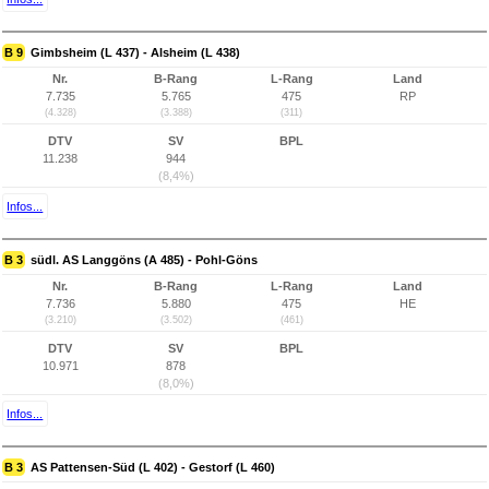
B 9
Gimbsheim (L 437) - Alsheim (L 438)
Nr.
B-Rang
L-Rang
Land
7.735
5.765
475
RP
(4.328)
(3.388)
(311)
DTV
SV
BPL
11.238
944
(8,4%)
Infos...
B 3
südl. AS Langgöns (A 485) - Pohl-Göns
Nr.
B-Rang
L-Rang
Land
7.736
5.880
475
HE
(3.210)
(3.502)
(461)
DTV
SV
BPL
10.971
878
(8,0%)
Infos...
B 3
AS Pattensen-Süd (L 402) - Gestorf (L 460)