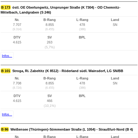
B 173
östl. OE Oberlungwitz, Ursprunger Straße (K 7304) - OD Chemnitz-
Mittelbach, Landgraben (S 246)
Nr.
B-Rang
L-Rang
Land
7.707
8.855
478
SN
(9.314)
(6.455)
(386)
DTV
SV
BPL
4.615
263
(5,7%)
Infos...
B 101
Stroga, Ri. Zabeltitz (K 8512) - Röderland südl. Wainsdorf, LG SN/BB
Nr.
B-Rang
L-Rang
Land
7.708
8.855
478
SN
(8.724)
(6.455)
(386)
DTV
SV
BPL
4.615
466
(10,1%)
Infos...
B 86
Weißensee (Thüringen)-Sömmerdaer Straße (L 1054) - Straußfurt-Nord (B 4)
Nr.
B-Rang
L-Rang
Land