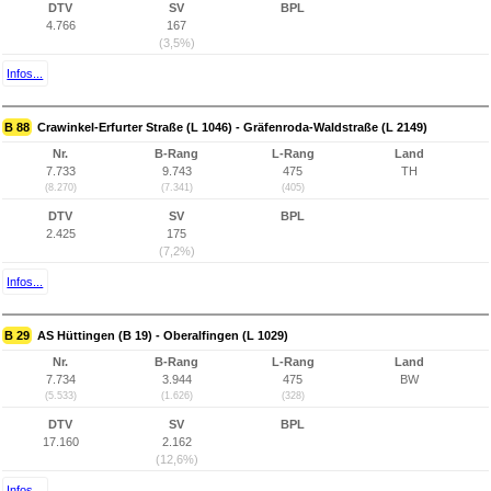
DTV
SV
BPL
4.766
167
(3,5%)
Infos...
B 88
Crawinkel-Erfurter Straße (L 1046) - Gräfenroda-Waldstraße (L 2149)
Nr.
B-Rang
L-Rang
Land
7.733
9.743
475
TH
(8.270)
(7.341)
(405)
DTV
SV
BPL
2.425
175
(7,2%)
Infos...
B 29
AS Hüttingen (B 19) - Oberalfingen (L 1029)
Nr.
B-Rang
L-Rang
Land
7.734
3.944
475
BW
(5.533)
(1.626)
(328)
DTV
SV
BPL
17.160
2.162
(12,6%)
Infos...