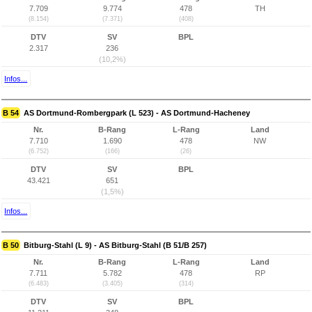
7.709
9.774
478
TH
(8.154)
(7.371)
(408)
DTV
SV
BPL
2.317
236
(10,2%)
Infos...
B 54
AS Dortmund-Rombergpark (L 523) - AS Dortmund-Hacheney
Nr.
B-Rang
L-Rang
Land
7.710
1.690
478
NW
(6.752)
(166)
(26)
DTV
SV
BPL
43.421
651
(1,5%)
Infos...
B 50
Bitburg-Stahl (L 9) - AS Bitburg-Stahl (B 51/B 257)
Nr.
B-Rang
L-Rang
Land
7.711
5.782
478
RP
(6.483)
(3.405)
(314)
DTV
SV
BPL