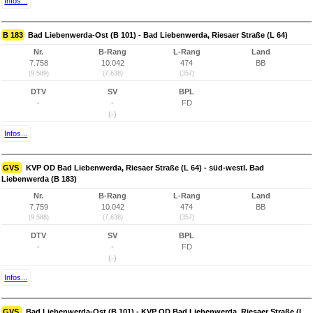
Infos...
B 183
Bad Liebenwerda-Ost (B 101) - Bad Liebenwerda, Riesaer Straße (L 64)
Nr.
B-Rang
L-Rang
Land
7.758
10.042
474
BB
(9.589)
(7.638)
(357)
DTV
SV
BPL
-
-
FD
(-)
Infos...
GVS
KVP OD Bad Liebenwerda, Riesaer Straße (L 64) - süd-westl. Bad
Liebenwerda (B 183)
Nr.
B-Rang
L-Rang
Land
7.759
10.042
474
BB
(9.588)
(7.638)
(357)
DTV
SV
BPL
-
-
FD
(-)
Infos...
GVS
Bad Liebenwerda-Ost (B 101) - KVP OD Bad Liebenwerda, Riesaer Straße (L