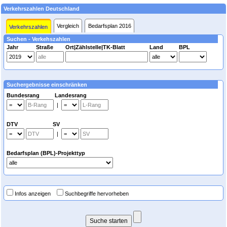
Verkehrszahlen Deutschland
Vergleich
Bedarfsplan 2016
Verkehrszahlen
Suchen - Verkehszahlen
Jahr
Straße
Ort|Zählstelle|TK-Blatt
Land
BPL
Suchergebnisse einschränken
Bundesrang Landesrang
|
DTV SV
|
Bedarfsplan (BPL)-Projekttyp
Infos anzeigen
Suchbegriffe hervorheben