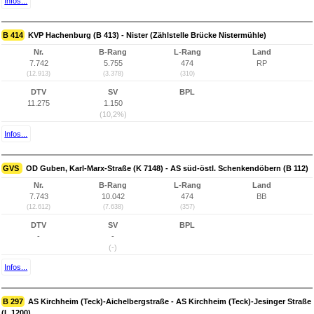
Infos...
B 414
KVP Hachenburg (B 413) - Nister (Zählstelle Brücke Nistermühle)
Nr.
B-Rang
L-Rang
Land
7.742
5.755
474
RP
(12.913)
(3.378)
(310)
DTV
SV
BPL
11.275
1.150
(10,2%)
Infos...
GVS
OD Guben, Karl-Marx-Straße (K 7148) - AS süd-östl. Schenkendöbern (B 112)
Nr.
B-Rang
L-Rang
Land
7.743
10.042
474
BB
(12.612)
(7.638)
(357)
DTV
SV
BPL
-
-
(-)
Infos...
B 297
AS Kirchheim (Teck)-Aichelbergstraße - AS Kirchheim (Teck)-Jesinger Straße
(L 1200)