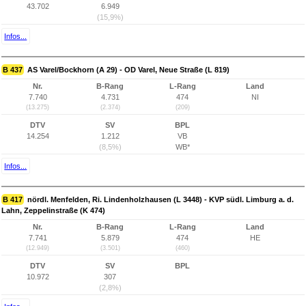
43.702
6.949
(15,9%)
Infos...
B 437
AS Varel/Bockhorn (A 29) - OD Varel, Neue Straße (L 819)
Nr.
B-Rang
L-Rang
Land
7.740
4.731
474
NI
(13.275)
(2.374)
(209)
DTV
SV
BPL
14.254
1.212
VB
(8,5%)
WB*
Infos...
B 417
nördl. Menfelden, Ri. Lindenholzhausen (L 3448) - KVP südl. Limburg a. d.
Lahn, Zeppelinstraße (K 474)
Nr.
B-Rang
L-Rang
Land
7.741
5.879
474
HE
(12.949)
(3.501)
(460)
DTV
SV
BPL
10.972
307
(2,8%)