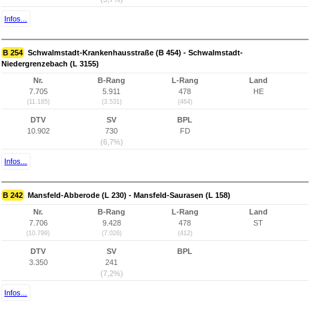
Infos...
B 254
Schwalmstadt-Krankenhausstraße (B 454) - Schwalmstadt-
Niedergrenzebach (L 3155)
Nr.
B-Rang
L-Rang
Land
7.705
5.911
478
HE
(11.185)
(3.531)
(464)
DTV
SV
BPL
10.902
730
FD
(6,7%)
Infos...
B 242
Mansfeld-Abberode (L 230) - Mansfeld-Saurasen (L 158)
Nr.
B-Rang
L-Rang
Land
7.706
9.428
478
ST
(10.799)
(7.026)
(412)
DTV
SV
BPL
3.350
241
(7,2%)
Infos...