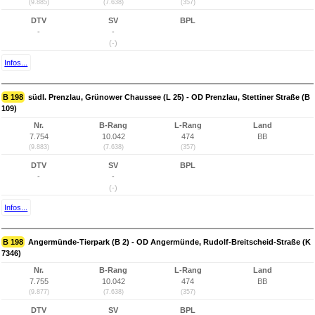
(9.885)
(7.638)
(357)
DTV
SV
BPL
-
-
(-)
Infos...
B 198
südl. Prenzlau, Grünower Chaussee (L 25) - OD Prenzlau, Stettiner Straße (B
109)
Nr.
B-Rang
L-Rang
Land
7.754
10.042
474
BB
(9.883)
(7.638)
(357)
DTV
SV
BPL
-
-
(-)
Infos...
B 198
Angermünde-Tierpark (B 2) - OD Angermünde, Rudolf-Breitscheid-Straße (K
7346)
Nr.
B-Rang
L-Rang
Land
7.755
10.042
474
BB
(9.877)
(7.638)
(357)
DTV
SV
BPL