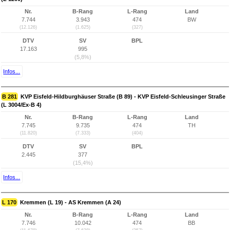
Nr.
B-Rang
L-Rang
Land
7.744
3.943
474
BW
(12.126)
(1.625)
(327)
DTV
SV
BPL
17.163
995
(5,8%)
Infos...
B 281
KVP Eisfeld-Hildburghäuser Straße (B 89) - KVP Eisfeld-Schleusinger Straße
(L 3004/Ex-B 4)
Nr.
B-Rang
L-Rang
Land
7.745
9.735
474
TH
(11.820)
(7.333)
(404)
DTV
SV
BPL
2.445
377
(15,4%)
Infos...
L 170
Kremmen (L 19) - AS Kremmen (A 24)
Nr.
B-Rang
L-Rang
Land
7.746
10.042
474
BB