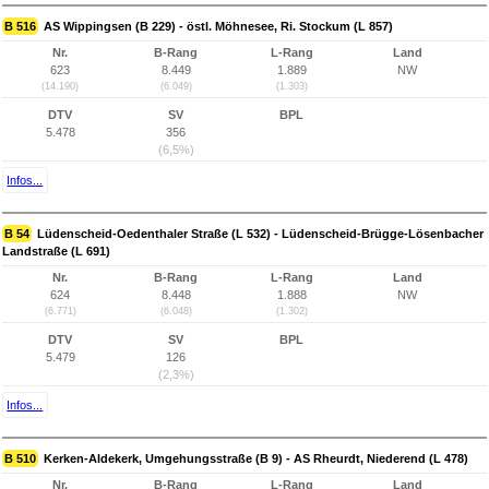
B 516
AS Wippingsen (B 229) - östl. Möhnesee, Ri. Stockum (L 857)
Nr.
B-Rang
L-Rang
Land
623
8.449
1.889
NW
(14.190)
(6.049)
(1.303)
DTV
SV
BPL
5.478
356
(6,5%)
Infos...
B 54
Lüdenscheid-Oedenthaler Straße (L 532) - Lüdenscheid-Brügge-Lösenbacher
Landstraße (L 691)
Nr.
B-Rang
L-Rang
Land
624
8.448
1.888
NW
(6.771)
(6.048)
(1.302)
DTV
SV
BPL
5.479
126
(2,3%)
Infos...
B 510
Kerken-Aldekerk, Umgehungsstraße (B 9) - AS Rheurdt, Niederend (L 478)
Nr.
B-Rang
L-Rang
Land