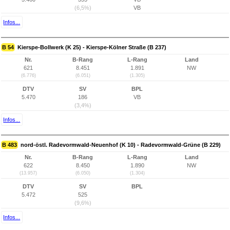
(6,5%)
VB
Infos...
B 54
Kierspe-Bollwerk (K 25) - Kierspe-Kölner Straße (B 237)
Nr.
B-Rang
L-Rang
Land
621
8.451
1.891
NW
(6.776)
(6.051)
(1.305)
DTV
SV
BPL
5.470
186
VB
(3,4%)
Infos...
B 483
nord-östl. Radevormwald-Neuenhof (K 10) - Radevormwald-Grüne (B 229)
Nr.
B-Rang
L-Rang
Land
622
8.450
1.890
NW
(13.957)
(6.050)
(1.304)
DTV
SV
BPL
5.472
525
(9,6%)
Infos...