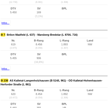
(12.730)
(6.061)
(1.308)
DTV
SV
BPL
5.450
169
(3,1%)
Infos...
B 7
Brilon-Madfeld (L 637) - Marsberg-Bredelar (L 870/L 716)
Nr.
B-Rang
L-Rang
Land
619
8.456
1.893
NW
(3.875)
(6.056)
(1.307)
DTV
SV
BPL
5.455
906
(16,6%)
Infos...
B 238
AS Kalletal-Langenholzhausen (B 514/L 961) - OD Kalletal-Hohenhausen-
Herforder Straße (L 861)
Nr.
B-Rang
L-Rang
Land
620
8.454
1.892
NW
(10.672)
(6.054)
(1.306)
DTV
SV
BPL
5.460
355
VB