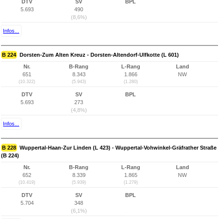
DTV
SV
BPL
5.693
490
(8,6%)
Infos...
B 224
Dorsten-Zum Alten Kreuz - Dorsten-Altendorf-Ulfkotte (L 601)
Nr.
B-Rang
L-Rang
Land
651
8.343
1.866
NW
(10.322)
(5.943)
(1.280)
DTV
SV
BPL
5.693
273
(4,8%)
Infos...
B 228
Wuppertal-Haan-Zur Linden (L 423) - Wuppertal-Vohwinkel-Gräfrather Straße
(B 224)
Nr.
B-Rang
L-Rang
Land
652
8.339
1.865
NW
(10.419)
(5.939)
(1.279)
DTV
SV
BPL
5.704
348
(6,1%)