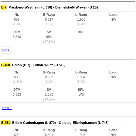
B 7
Marsberg-Westheim (L 636) - Diemelstadt-Wrexen (B 252)
Nr.
B-Rang
L-Rang
Land
607
8.517
1.905
NW
(3.881)
(6.117)
(1.319)
DTV
SV
BPL
5.340
956
(17,9%)
Infos...
B 480
Brilon (B 7) - Brilon-Wülfe (B 516)
Nr.
B-Rang
L-Rang
Land
608
8.503
1.904
NW
(13.918)
(6.103)
(1.318)
DTV
SV
BPL
5.363
1.035
WB
(19,3%)
Infos...
B 251
Brilon-Gudenhagen (L 870) - Olsberg-Elleringhausen (L 743)
Nr.
B-Rang
L-Rang
Land
609
8.501
1.903
NW