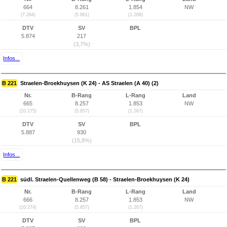
664
8.261
1.854
NW
(7.264)
(5.861)
(1.268)
DTV
SV
BPL
5.874
217
(3,7%)
Infos...
B 221
Straelen-Broekhuysen (K 24) - AS Straelen (A 40) (2)
Nr.
B-Rang
L-Rang
Land
665
8.257
1.853
NW
(10.275)
(5.857)
(1.267)
DTV
SV
BPL
5.887
930
(15,8%)
Infos...
B 221
südl. Straelen-Quellenweg (B 58) - Straelen-Broekhuysen (K 24)
Nr.
B-Rang
L-Rang
Land
666
8.257
1.853
NW
(10.274)
(5.857)
(1.267)
DTV
SV
BPL