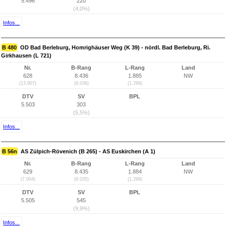
5.496
220
(4,0%)
Infos...
B 480
OD Bad Berleburg, Homrighäuser Weg (K 39) - nördl. Bad Berleburg, Ri.
Girkhausen (L 721)
Nr.
B-Rang
L-Rang
Land
628
8.436
1.885
NW
(13.907)
(6.036)
(1.299)
DTV
SV
BPL
5.503
303
(5,5%)
Infos...
B 56n
AS Zülpich-Rövenich (B 265) - AS Euskirchen (A 1)
Nr.
B-Rang
L-Rang
Land
629
8.435
1.884
NW
(7.004)
(6.035)
(1.298)
DTV
SV
BPL
5.505
545
(9,9%)
Infos...