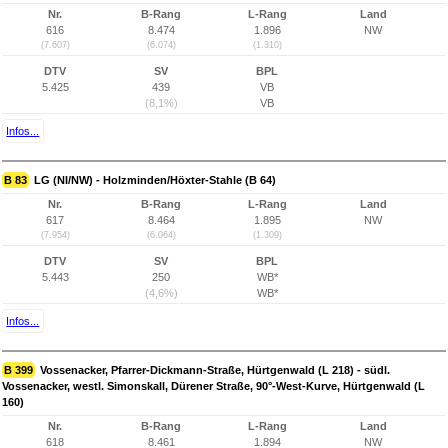
Nr.
B-Rang
L-Rang
Land
616
8.474
1.896
NW
(7.607)
(6.074)
(1.310)
DTV
SV
BPL
5.425
439
VB
(8,1%)
VB
Infos...
B 83
LG (NI/NW) - Holzminden/Höxter-Stahle (B 64)
Nr.
B-Rang
L-Rang
Land
617
8.464
1.895
NW
(7.954)
(6.064)
(1.309)
DTV
SV
BPL
5.443
250
WB*
(4,6%)
WB*
Infos...
B 399
Vossenacker, Pfarrer-Dickmann-Straße, Hürtgenwald (L 218) - südl.
Vossenacker, westl. Simonskall, Dürener Straße, 90°-West-Kurve, Hürtgenwald (L
160)
Nr.
B-Rang
L-Rang
Land
618
8.461
1.894
NW