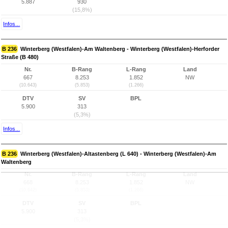
5.887
930
(15,8%)
Infos...
B 236
Winterberg (Westfalen)-Am Waltenberg - Winterberg (Westfalen)-Herforder
Straße (B 480)
Nr.
B-Rang
L-Rang
Land
667
8.253
1.852
NW
(10.643)
(5.853)
(1.266)
DTV
SV
BPL
5.900
313
(5,3%)
Infos...
B 236
Winterberg (Westfalen)-Altastenberg (L 640) - Winterberg (Westfalen)-Am
Waltenberg
Nr.
B-Rang
L-Rang
Land
668
8.253
1.852
NW
(10.642)
(5.853)
(1.266)
DTV
SV
BPL
5.900
313
(5,3%)