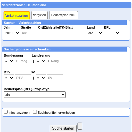
Verkehrszahlen Deutschland
Vergleich
Bedarfsplan 2016
Verkehrszahlen
Suchen - Verkehszahlen
Jahr
Straße
Ort|Zählstelle|TK-Blatt
Land
BPL
Suchergebnisse einschränken
Bundesrang Landesrang
|
DTV SV
|
Bedarfsplan (BPL)-Projekttyp
Infos anzeigen
Suchbegriffe hervorheben