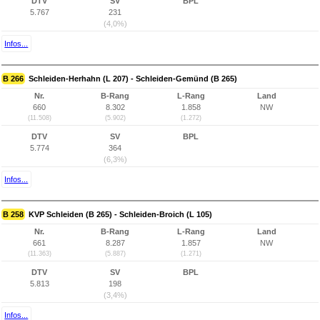
DTV
SV
BPL
5.767
231
(4,0%)
Infos...
B 266
Schleiden-Herhahn (L 207) - Schleiden-Gemünd (B 265)
Nr.
B-Rang
L-Rang
Land
660
8.302
1.858
NW
(11.508)
(5.902)
(1.272)
DTV
SV
BPL
5.774
364
(6,3%)
Infos...
B 258
KVP Schleiden (B 265) - Schleiden-Broich (L 105)
Nr.
B-Rang
L-Rang
Land
661
8.287
1.857
NW
(11.363)
(5.887)
(1.271)
DTV
SV
BPL
5.813
198
(3,4%)
Infos...