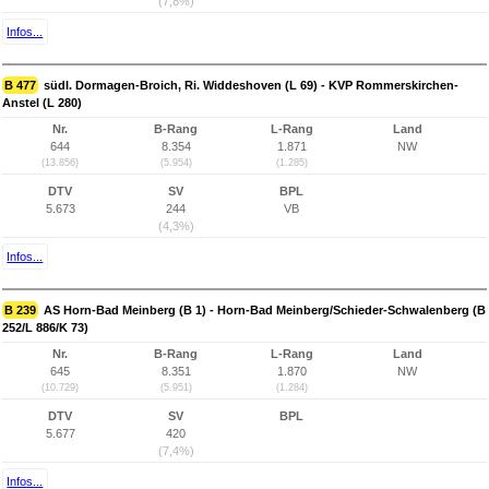
(7,8%)
Infos...
B 477
südl. Dormagen-Broich, Ri. Widdeshoven (L 69) - KVP Rommerskirchen-
Anstel (L 280)
Nr.
B-Rang
L-Rang
Land
644
8.354
1.871
NW
(13.856)
(5.954)
(1.285)
DTV
SV
BPL
5.673
244
VB
(4,3%)
Infos...
B 239
AS Horn-Bad Meinberg (B 1) - Horn-Bad Meinberg/Schieder-Schwalenberg (B
252/L 886/K 73)
Nr.
B-Rang
L-Rang
Land
645
8.351
1.870
NW
(10.729)
(5.951)
(1.284)
DTV
SV
BPL
5.677
420
(7,4%)
Infos...