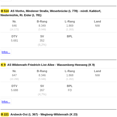
B 514
AS Vlotho, Mindener Straße, Weserbrücke (L 778) - nördl. Kalldorf,
Niedermühle, Ri. Erder (L 781)
Nr.
B-Rang
L-Rang
Land
646
8.349
1.869
NW
(14.172)
(5.949)
(1.283)
DTV
SV
BPL
5.681
352
(6,2%)
Infos...
K 9
AS Wildenrath-Friedrich-List-Allee - Wassenberg-Heesweg (K 9)
Nr.
B-Rang
L-Rang
Land
647
8.346
1.868
NW
(10.296)
(5.946)
(1.282)
DTV
SV
BPL
5.688
267
FD
(4,7%)
Infos...
B 221
Arsbeck-Ost (L 367) - Wegberg-Wildenrath (K 23)