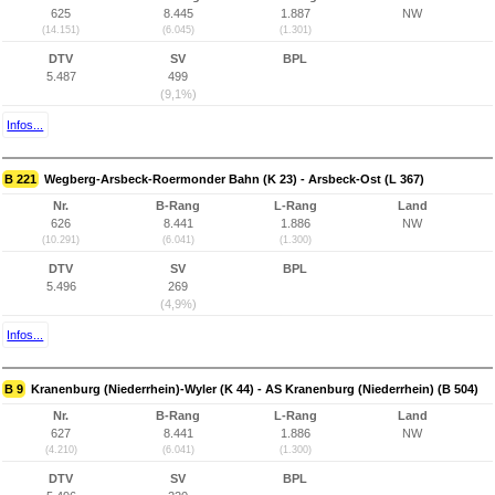
625
8.445
1.887
NW
(14.151)
(6.045)
(1.301)
DTV
SV
BPL
5.487
499
(9,1%)
Infos...
B 221
Wegberg-Arsbeck-Roermonder Bahn (K 23) - Arsbeck-Ost (L 367)
Nr.
B-Rang
L-Rang
Land
626
8.441
1.886
NW
(10.291)
(6.041)
(1.300)
DTV
SV
BPL
5.496
269
(4,9%)
Infos...
B 9
Kranenburg (Niederrhein)-Wyler (K 44) - AS Kranenburg (Niederrhein) (B 504)
Nr.
B-Rang
L-Rang
Land
627
8.441
1.886
NW
(4.210)
(6.041)
(1.300)
DTV
SV
BPL