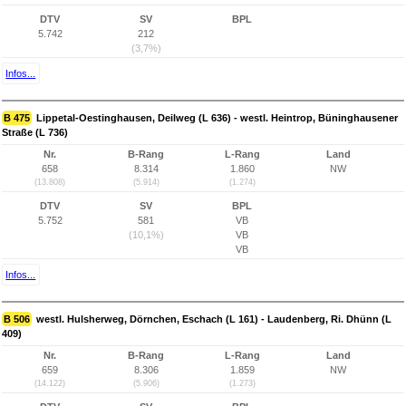
DTV
SV
BPL
5.742
212
(3,7%)
Infos...
B 475
Lippetal-Oestinghausen, Deilweg (L 636) - westl. Heintrop, Büninghausener
Straße (L 736)
Nr.
B-Rang
L-Rang
Land
658
8.314
1.860
NW
(13.808)
(5.914)
(1.274)
DTV
SV
BPL
5.752
581
VB
(10,1%)
VB
VB
Infos...
B 506
westl. Hulsherweg, Dörnchen, Eschach (L 161) - Laudenberg, Ri. Dhünn (L
409)
Nr.
B-Rang
L-Rang
Land
659
8.306
1.859
NW
(14.122)
(5.906)
(1.273)