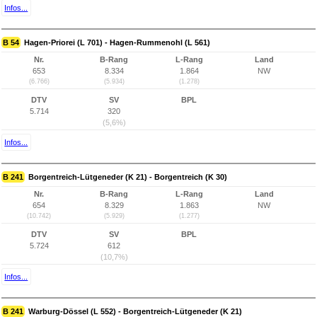
Infos...
B 54
Hagen-Priorei (L 701) - Hagen-Rummenohl (L 561)
Nr.
B-Rang
L-Rang
Land
653
8.334
1.864
NW
(6.766)
(5.934)
(1.278)
DTV
SV
BPL
5.714
320
(5,6%)
Infos...
B 241
Borgentreich-Lütgeneder (K 21) - Borgentreich (K 30)
Nr.
B-Rang
L-Rang
Land
654
8.329
1.863
NW
(10.742)
(5.929)
(1.277)
DTV
SV
BPL
5.724
612
(10,7%)
Infos...
B 241
Warburg-Dössel (L 552) - Borgentreich-Lütgeneder (K 21)