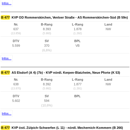
Infos...
B 477
KVP OD Rommerskirchen, Venloer Straße - AS Rommerskirchen-Süd (B 59n)
Nr.
B-Rang
L-Rang
Land
637
8.393
1.878
NW
(13.859)
(5.993)
(1.292)
DTV
SV
BPL
5.599
370
VB
(6,6%)
Infos...
B 477
AS Elsdorf (A 4) (7b) - KVP nördl. Kerpen-Blatzheim, Neue Pforte (K 53)
Nr.
B-Rang
L-Rang
Land
638
8.392
1.877
NW
(13.870)
(5.992)
(1.291)
DTV
SV
BPL
5.602
594
(10,6%)
Infos...
B 477
KVP östl. Zülpich-Schwerfen (L 11) - nördl. Mechernich-Kommern (B 266)