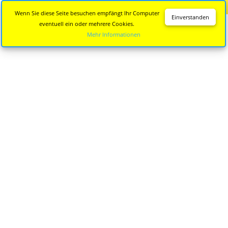
Diese Seite wird nicht mehr aktualisiert.
Zur neuen Seite
Wenn Sie diese Seite besuchen empfängt Ihr Computer
Einverstanden
eventuell ein oder mehrere Cookies.
Mehr Informationen