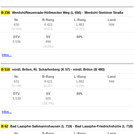
B 236
Werdohl/Neuenrade-Höllmecker Weg (L 656) - Werdohl-Stettiner Straße
Nr.
B-Rang
L-Rang
Land
630
8.423
1.883
NW
(10.618)
(6.023)
(1.297)
DTV
SV
BPL
5.536
498
(9,0%)
Infos...
B 516
nördl. Brilon, Ri. Scharfenberg (K 57) - nördl. Brilon (B 480)
Nr.
B-Rang
L-Rang
Land
631
8.421
1.882
NW
(14.199)
(6.021)
(1.296)
DTV
SV
BPL
5.539
925
(16,7%)
Infos...
B 62
Bad Laasphe-Saßmannshausen (L 719) - Bad Laasphe-Friedrichshütte (L 718)
Nr.
B-Rang
L-Rang
Land