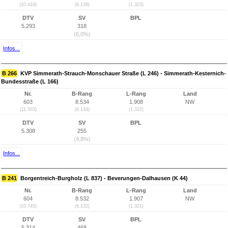
(10.418)
(6.138)
(1.323)
DTV
SV
BPL
5.293
318
(6,0%)
Infos...
B 266
KVP Simmerath-Strauch-Monschauer Straße (L 246) - Simmerath-Kesternich-
Bundesstraße (L 166)
Nr.
B-Rang
L-Rang
Land
603
8.534
1.908
NW
(11.503)
(6.134)
(1.322)
DTV
SV
BPL
5.308
255
(4,8%)
Infos...
B 241
Borgentreich-Burgholz (L 837) - Beverungen-Dalhausen (K 44)
Nr.
B-Rang
L-Rang
Land
604
8.532
1.907
NW
(10.745)
(6.132)
(1.321)
DTV
SV
BPL
5.314
468