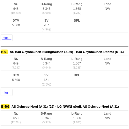
Nr.
B-Rang
L-Rang
Land
648
8.346
1.868
NW
(10.292)
(5.946)
(1.282)
DTV
SV
BPL
5.688
267
(4,7%)
Infos...
B 61
AS Bad Oeynhausen-Eidinghausen (A 30) - Bad Oeynhausen-Dehme (K 16)
Nr.
B-Rang
L-Rang
Land
649
8.344
1.867
NW
(7.235)
(5.944)
(1.281)
DTV
SV
BPL
5.690
131
(2,3%)
Infos...
B 403
AS Ochtrup-Nord (A 31) (29) - LG NW/NI nördl. AS Ochtrup-Nord (A 31)
Nr.
B-Rang
L-Rang
Land
650
8.343
1.866
NW
(12.761)
(5.943)
(1.280)