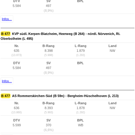
DTV
SV
BPL
5.584
497
(8,9%)
Infos...
B 477
KVP südl. Kerpen-Blatzheim, Heerweg (B 264) - nördl. Nörvenich, Ri.
Oberbolheim (L 495)
Nr.
B-Rang
L-Rang
Land
635
8.398
1.879
NW
(13.873)
(5.998)
(1.293)
DTV
SV
BPL
5.584
497
(8,9%)
Infos...
B 477
AS Rommerskirchen-Süd (B 59n) - Bergheim-Hüschelhoven (L 213)
Nr.
B-Rang
L-Rang
Land
636
8.393
1.878
NW
(13.860)
(5.993)
(1.292)
DTV
SV
BPL
5.599
370
WB
(6,6%)