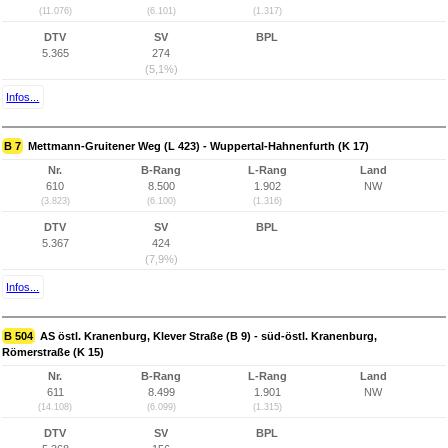
(11.076)
(6.101)
(1.317)
DTV
SV
BPL
5.365
274
(5,1%)
Infos...
B 7
Mettmann-Gruitener Weg (L 423) - Wuppertal-Hahnenfurth (K 17)
Nr.
B-Rang
L-Rang
Land
610
8.500
1.902
NW
(3.823)
(6.100)
(1.316)
DTV
SV
BPL
5.367
424
(7,9%)
Infos...
B 504
AS östl. Kranenburg, Klever Straße (B 9) - süd-östl. Kranenburg,
Römerstraße (K 15)
Nr.
B-Rang
L-Rang
Land
611
8.499
1.901
NW
(14.108)
(6.099)
(1.315)
DTV
SV
BPL