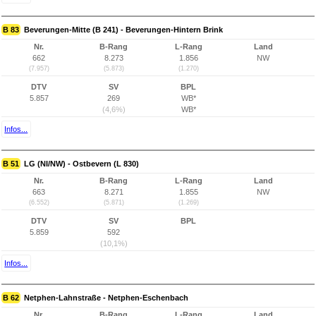
B 83
Beverungen-Mitte (B 241) - Beverungen-Hintern Brink
Nr.
B-Rang
L-Rang
Land
662
8.273
1.856
NW
(7.957)
(5.873)
(1.270)
DTV
SV
BPL
5.857
269
WB*
(4,6%)
WB*
Infos...
B 51
LG (NI/NW) - Ostbevern (L 830)
Nr.
B-Rang
L-Rang
Land
663
8.271
1.855
NW
(6.552)
(5.871)
(1.269)
DTV
SV
BPL
5.859
592
(10,1%)
Infos...
B 62
Netphen-Lahnstraße - Netphen-Eschenbach
Nr.
B-Rang
L-Rang
Land