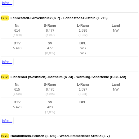
Infos...
B 55
Lennestadt-Grevenbrück (K 7) - Lennestadt-Bilstein (L 715)
Nr.
B-Rang
L-Rang
Land
614
8.477
1.898
NW
(6.880)
(6.077)
(1.312)
DTV
SV
BPL
5.418
477
WB
(8,8%)
WB
Infos...
B 68
Lichtenau (Westfalen)-Holtheim (K 24) - Warburg-Scherfelde (B 68-Ast)
Nr.
B-Rang
L-Rang
Land
615
8.475
1.897
NW
(7.545)
(6.075)
(1.311)
DTV
SV
BPL
5.423
423
(7,8%)
Infos...
B 70
Hamminkeln-Brünen (L 480) - Wesel-Emmericher Straße (L 7)