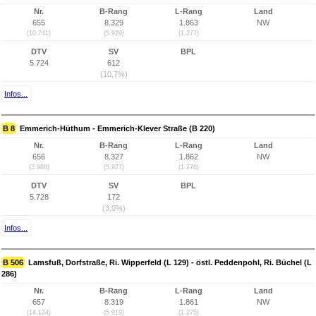
Nr.
B-Rang
L-Rang
Land
655
8.329
1.863
NW
(10.741)
(5.929)
(1.277)
DTV
SV
BPL
5.724
612
(10,7%)
Infos...
B 8
Emmerich-Hüthum - Emmerich-Klever Straße (B 220)
Nr.
B-Rang
L-Rang
Land
656
8.327
1.862
NW
(3.988)
(5.927)
(1.276)
DTV
SV
BPL
5.728
172
(3,0%)
Infos...
B 506
Lamsfuß, Dorfstraße, Ri. Wipperfeld (L 129) - östl. Peddenpohl, Ri. Büchel (L
286)
Nr.
B-Rang
L-Rang
Land
657
8.319
1.861
NW
(14.124)
(5.919)
(1.275)