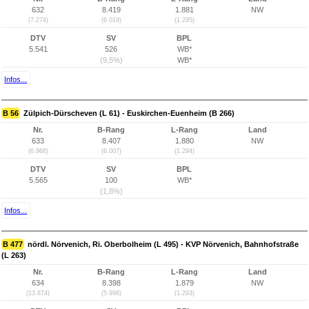
632
8.419
1.881
NW
(7.274)
(6.019)
(1.295)
DTV
SV
BPL
5.541
526
WB*
(9,5%)
WB*
Infos...
B 56
Zülpich-Dürscheven (L 61) - Euskirchen-Euenheim (B 266)
Nr.
B-Rang
L-Rang
Land
633
8.407
1.880
NW
(6.968)
(6.007)
(1.294)
DTV
SV
BPL
5.565
100
WB*
(1,8%)
Infos...
B 477
nördl. Nörvenich, Ri. Oberbolheim (L 495) - KVP Nörvenich, Bahnhofstraße
(L 263)
Nr.
B-Rang
L-Rang
Land
634
8.398
1.879
NW
(13.874)
(5.998)
(1.293)