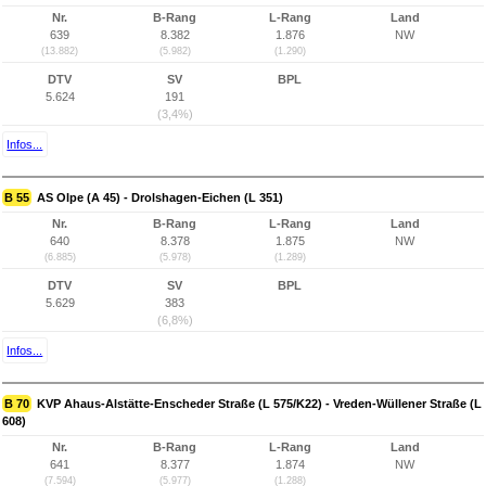
Nr.
B-Rang
L-Rang
Land
639
8.382
1.876
NW
(13.882)
(5.982)
(1.290)
DTV
SV
BPL
5.624
191
(3,4%)
Infos...
B 55
AS Olpe (A 45) - Drolshagen-Eichen (L 351)
Nr.
B-Rang
L-Rang
Land
640
8.378
1.875
NW
(6.885)
(5.978)
(1.289)
DTV
SV
BPL
5.629
383
(6,8%)
Infos...
B 70
KVP Ahaus-Alstätte-Enscheder Straße (L 575/K22) - Vreden-Wüllener Straße (L
608)
Nr.
B-Rang
L-Rang
Land
641
8.377
1.874
NW
(7.594)
(5.977)
(1.288)