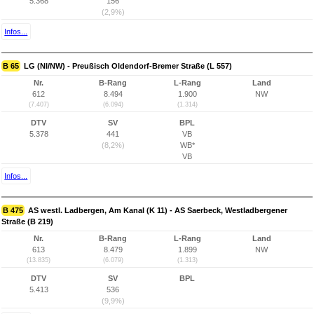
5.368
156
(2,9%)
Infos...
B 65
LG (NI/NW) - Preußisch Oldendorf-Bremer Straße (L 557)
Nr.
B-Rang
L-Rang
Land
612
8.494
1.900
NW
(7.407)
(6.094)
(1.314)
DTV
SV
BPL
5.378
441
VB
(8,2%)
WB*
VB
Infos...
B 475
AS westl. Ladbergen, Am Kanal (K 11) - AS Saerbeck, Westladbergener
Straße (B 219)
Nr.
B-Rang
L-Rang
Land
613
8.479
1.899
NW
(13.835)
(6.079)
(1.313)
DTV
SV
BPL
5.413
536
(9,9%)