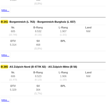
(8,8%)
Infos...
B 241
Borgentreich (L 763) - Borgentreich-Burgholz (L 837)
Nr.
B-Rang
L-Rang
Land
605
8.532
1.907
NW
(10.744)
(6.132)
(1.321)
DTV
SV
BPL
5.314
468
(8,8%)
Infos...
B 265
AS Zülpich-Nord (B 477/K 82) - AS Zülpich-Mitte (B 56)
Nr.
B-Rang
L-Rang
Land
606
8.523
1.906
NW
(11.470)
(6.123)
(1.320)
DTV
SV
BPL
5.329
304
(5,7%)
Infos...