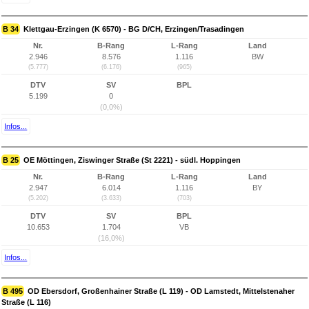
B 34
Klettgau-Erzingen (K 6570) - BG D/CH, Erzingen/Trasadingen
Nr.
B-Rang
L-Rang
Land
2.946
8.576
1.116
BW
(5.777)
(6.176)
(965)
DTV
SV
BPL
5.199
0
(0,0%)
Infos...
B 25
OE Möttingen, Ziswinger Straße (St 2221) - südl. Hoppingen
Nr.
B-Rang
L-Rang
Land
2.947
6.014
1.116
BY
(5.202)
(3.633)
(703)
DTV
SV
BPL
10.653
1.704
VB
(16,0%)
Infos...
B 495
OD Ebersdorf, Großenhainer Straße (L 119) - OD Lamstedt, Mittelstenaher
Straße (L 116)