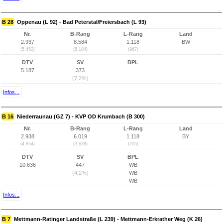
B 28
Oppenau (L 92) - Bad Peterstal/Freiersbach (L 93)
Nr.
B-Rang
L-Rang
Land
2.937
8.584
1.118
BW
(5.452)
(6.184)
(967)
DTV
SV
BPL
5.187
373
(7,2%)
Infos...
B 16
Niederraunau (GZ 7) - KVP OD Krumbach (B 300)
Nr.
B-Rang
L-Rang
Land
2.938
6.019
1.118
BY
(4.854)
(3.638)
(705)
DTV
SV
BPL
10.636
447
WB
(4,2%)
WB
WB
Infos...
B 7
Mettmann-Ratinger Landstraße (L 239) - Mettmann-Erkrather Weg (K 26)