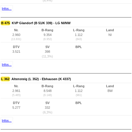
(6,4%)
Infos...
B 475
KVP Glandorf (B 51/K 339) - LG NI/NW
Nr.
B-Rang
L-Rang
Land
2.960
9.354
1.112
NI
(13.831)
(6.952)
(843)
DTV
SV
BPL
3.521
398
(11,3%)
Infos...
L 362
Altensteig (L 352) - Ebhausen (K 4337)
Nr.
B-Rang
L-Rang
Land
2.961
8.548
1.112
BW
(5.465)
(6.148)
(961)
DTV
SV
BPL
5.277
332
(6,3%)
Infos...