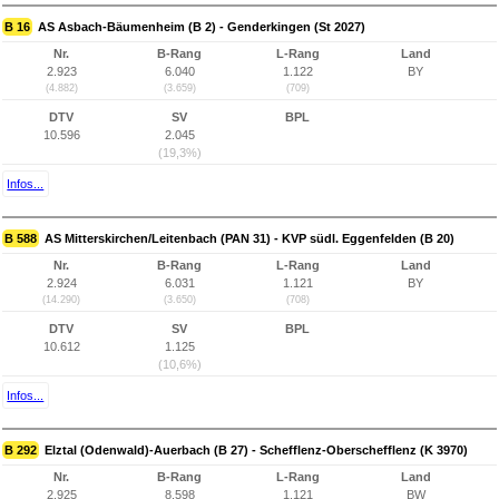
B 16
AS Asbach-Bäumenheim (B 2) - Genderkingen (St 2027)
Nr.
B-Rang
L-Rang
Land
2.923
6.040
1.122
BY
(4.882)
(3.659)
(709)
DTV
SV
BPL
10.596
2.045
(19,3%)
Infos...
B 588
AS Mitterskirchen/Leitenbach (PAN 31) - KVP südl. Eggenfelden (B 20)
Nr.
B-Rang
L-Rang
Land
2.924
6.031
1.121
BY
(14.290)
(3.650)
(708)
DTV
SV
BPL
10.612
1.125
(10,6%)
Infos...
B 292
Elztal (Odenwald)-Auerbach (B 27) - Schefflenz-Oberschefflenz (K 3970)
Nr.
B-Rang
L-Rang
Land
2.925
8.598
1.121
BW