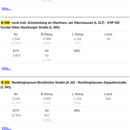
(2,2%)
Infos...
B 498
nord-östl. Schulenberg im Oberharz, am Okerstausee (L 517) - KVP OD
Goslar-Oker, Harzburger Straße (L 501)
Nr.
B-Rang
L-Rang
Land
2.944
9.386
1.116
NI
(14.050)
(6.984)
(847)
DTV
SV
BPL
3.453
93
(2,7%)
Infos...
B 225
Recklinghausen-Bockholter Straße (K 22) - Recklinghausen-Zeppelinstraße
(L 551)
Nr.
B-Rang
L-Rang
Land
2.945
4.893
1.116
NW
(10.363)
(2.533)
(536)
DTV
SV
BPL
13.693
452
(3,3%)
Infos...