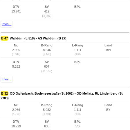
DTV
SV
BPL
13.741
412
(3,0%)
Infos...
B 47
Walldürn (L 518) - AS Walldürn (B 27)
Nr.
B-Rang
L-Rang
Land
2.965
8.546
1.111
BW
(6.344)
(6.146)
(960)
DTV
SV
BPL
5.282
607
(11,5%)
Infos...
B 32
OD Opfenbach, Bodenseestraße (St 2002) - OD Mellatz, Ri. Lindenberg (St
2383)
Nr.
B-Rang
L-Rang
Land
2.966
5.982
1.111
BY
(5.719)
(3.601)
(698)
DTV
SV
BPL
10.729
633
VB