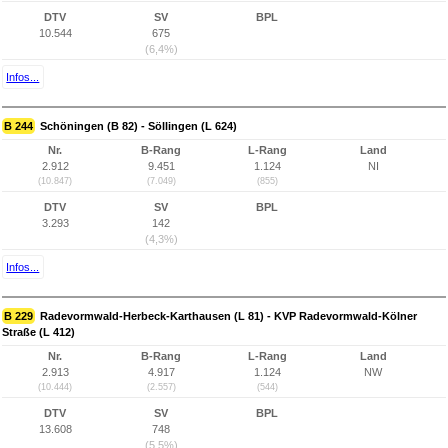
DTV
SV
BPL
10.544
675
(6,4%)
Infos...
B 244
Schöningen (B 82) - Söllingen (L 624)
Nr.
B-Rang
L-Rang
Land
2.912
9.451
1.124
NI
(10.847)
(7.049)
(855)
DTV
SV
BPL
3.293
142
(4,3%)
Infos...
B 229
Radevormwald-Herbeck-Karthausen (L 81) - KVP Radevormwald-Kölner
Straße (L 412)
Nr.
B-Rang
L-Rang
Land
2.913
4.917
1.124
NW
(10.444)
(2.557)
(544)
DTV
SV
BPL
13.608
748
(5,5%)