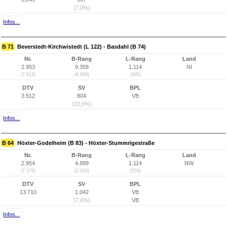
(7,0%)
Infos...
B 71
Beverstedt-Kirchwistedt (L 122) - Basdahl (B 74)
Nr.
B-Rang
L-Rang
Land
2.953
9.358
1.114
NI
(7.613)
(6.956)
(845)
DTV
SV
BPL
3.512
804
VB
(22,9%)
Infos...
B 64
Höxter-Godelheim (B 83) - Höxter-Stummrigestraße
Nr.
B-Rang
L-Rang
Land
2.954
4.889
1.114
NW
(7.379)
(2.529)
(534)
DTV
SV
BPL
13.710
1.042
VB
(7,6%)
VB
Infos...