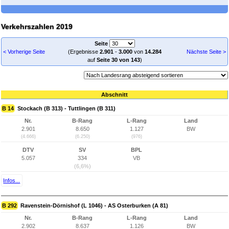
Verkehrszahlen 2019
Seite
< Vorherige Seite
(Ergebnisse
2.901
-
3.000
von
14.284
Nächste Seite >
auf
Seite 30 von 143
)
Abschnitt
B 14
Stockach (B 313) - Tuttlingen (B 311)
Nr.
B-Rang
L-Rang
Land
2.901
8.650
1.127
BW
(4.666)
(6.250)
(976)
DTV
SV
BPL
5.057
334
VB
(6,6%)
Infos...
B 292
Ravenstein-Dörnishof (L 1046) - AS Osterburken (A 81)
Nr.
B-Rang
L-Rang
Land
2.902
8.637
1.126
BW