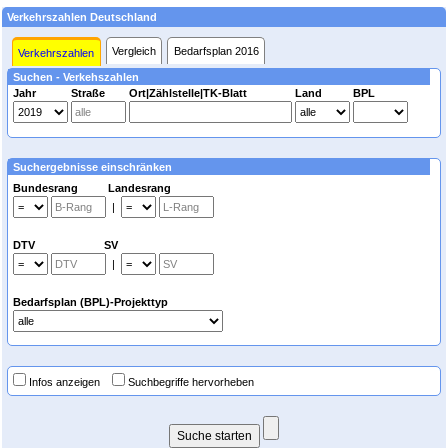
Verkehrszahlen Deutschland
Vergleich
Bedarfsplan 2016
Verkehrszahlen
Suchen - Verkehszahlen
Jahr
Straße
Ort|Zählstelle|TK-Blatt
Land
BPL
Suchergebnisse einschränken
Bundesrang Landesrang
|
DTV SV
|
Bedarfsplan (BPL)-Projekttyp
Infos anzeigen
Suchbegriffe hervorheben