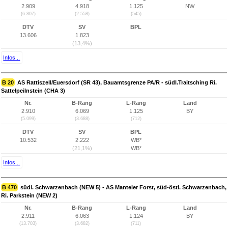
2.909
4.918
1.125
NW
(6.807)
(2.558)
(545)
DTV
SV
BPL
13.606
1.823
(13,4%)
Infos...
B 20
AS Rattiszell/Euersdorf (SR 43), Bauamtsgrenze PA/R - südl.Traitsching Ri.
Sattelpeilnstein (CHA 3)
Nr.
B-Rang
L-Rang
Land
2.910
6.069
1.125
BY
(5.099)
(3.688)
(712)
DTV
SV
BPL
10.532
2.222
WB*
(21,1%)
WB*
Infos...
B 470
südl. Schwarzenbach (NEW 5) - AS Manteler Forst, süd-östl. Schwarzenbach,
Ri. Parkstein (NEW 2)
Nr.
B-Rang
L-Rang
Land
2.911
6.063
1.124
BY
(13.703)
(3.682)
(711)