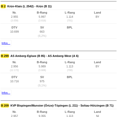
B 2
Krün-Klais (L 2542) - Krün (B 11)
Nr.
B-Rang
L-Rang
Land
2.955
5.997
1.114
BY
(3.059)
(3.616)
(701)
DTV
SV
BPL
10.699
663
(6,2%)
Infos...
B 299
AS Amberg-Eglsee (B 85) - AS Amberg-West (A 6)
Nr.
B-Rang
L-Rang
Land
2.956
5.989
1.113
BY
(12.172)
(3.608)
(700)
DTV
SV
BPL
10.716
975
(9,1%)
Infos...
B 209
KVP Bispingen/Munster (Örtze)-Töpingen (L 211) - Soltau-Hötzingen (B 71)
Nr.
B-Rang
L-Rang
Land
2.957
9.355
1.113
NI