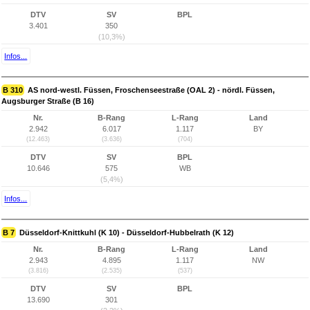
DTV
SV
BPL
3.401
350
(10,3%)
Infos...
B 310
AS nord-westl. Füssen, Froschenseestraße (OAL 2) - nördl. Füssen,
Augsburger Straße (B 16)
Nr.
B-Rang
L-Rang
Land
2.942
6.017
1.117
BY
(12.463)
(3.636)
(704)
DTV
SV
BPL
10.646
575
WB
(5,4%)
Infos...
B 7
Düsseldorf-Knittkuhl (K 10) - Düsseldorf-Hubbelrath (K 12)
Nr.
B-Rang
L-Rang
Land
2.943
4.895
1.117
NW
(3.816)
(2.535)
(537)
DTV
SV
BPL
13.690
301