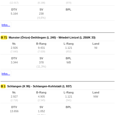
(12.017)
(6.198)
(970)
DTV
SV
BPL
5.164
238
(4,6%)
Infos...
B 71
Munster (Örtze)-Dethlingen (L 240) - Wriedel-Lintzel (L 250/K 33)
Nr.
B-Rang
L-Rang
Land
2.926
9.431
1.121
NI
(7.640)
(7.029)
(852)
DTV
SV
BPL
3.344
378
WB
(11,3%)
Infos...
B 1
Schlangen (K 95) - Schlangen-Kohlstädt (L 937)
Nr.
B-Rang
L-Rang
Land
2.927
4.905
1.121
NW
(2.718)
(2.545)
(541)
DTV
SV
BPL
13.656
1.052