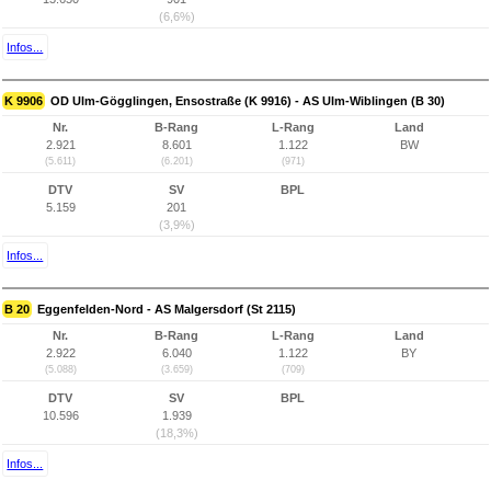
(6,6%)
Infos...
K 9906
OD Ulm-Gögglingen, Ensostraße (K 9916) - AS Ulm-Wiblingen (B 30)
Nr.
B-Rang
L-Rang
Land
2.921
8.601
1.122
BW
(5.611)
(6.201)
(971)
DTV
SV
BPL
5.159
201
(3,9%)
Infos...
B 20
Eggenfelden-Nord - AS Malgersdorf (St 2115)
Nr.
B-Rang
L-Rang
Land
2.922
6.040
1.122
BY
(5.088)
(3.659)
(709)
DTV
SV
BPL
10.596
1.939
(18,3%)
Infos...