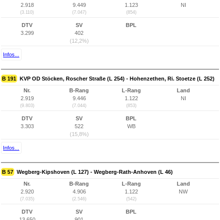
2.918
9.449
1.123
NI
(3.110)
(7.047)
(854)
DTV
SV
BPL
3.299
402
(12,2%)
Infos...
B 191
KVP OD Stöcken, Roscher Straße (L 254) - Hohenzethen, Ri. Stoetze (L 252)
Nr.
B-Rang
L-Rang
Land
2.919
9.446
1.122
NI
(9.803)
(7.044)
(853)
DTV
SV
BPL
3.303
522
WB
(15,8%)
Infos...
B 57
Wegberg-Kipshoven (L 127) - Wegberg-Rath-Anhoven (L 46)
Nr.
B-Rang
L-Rang
Land
2.920
4.906
1.122
NW
(7.035)
(2.546)
(542)
DTV
SV
BPL
13.650
901