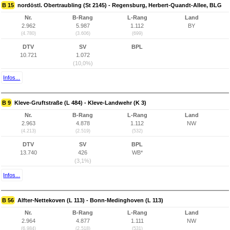
B 15
nordöstl. Obertraubling (St 2145) - Regensburg, Herbert-Quandt-Allee, BLG
Nr.
B-Rang
L-Rang
Land
2.962
5.987
1.112
BY
(4.780)
(3.606)
(699)
DTV
SV
BPL
10.721
1.072
(10,0%)
Infos...
B 9
Kleve-Gruftstraße (L 484) - Kleve-Landwehr (K 3)
Nr.
B-Rang
L-Rang
Land
2.963
4.878
1.112
NW
(4.213)
(2.519)
(532)
DTV
SV
BPL
13.740
426
WB*
(3,1%)
Infos...
B 56
Alfter-Nettekoven (L 113) - Bonn-Medinghoven (L 113)
Nr.
B-Rang
L-Rang
Land
2.964
4.877
1.111
NW
(6.984)
(2.518)
(531)