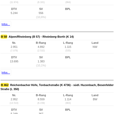
(11.974)
(6.161)
(964)
DTV
SV
BPL
5.244
556
(10,6%)
Infos...
B 58
Alpen/Rheinberg (B 57) - Rheinberg-Borth (K 14)
Nr.
B-Rang
L-Rang
Land
2.951
4.892
1.115
NW
(7.079)
(2.532)
(535)
DTV
SV
BPL
13.695
1.383
(10,1%)
Infos...
B 462
Reichenbacher Höfe, Tonbachstraße (K 4736) - südl. Huzenbach, Besenfelder
Straße (L 350)
Nr.
B-Rang
L-Rang
Land
2.952
8.559
1.114
BW
(13.510)
(6.159)
(963)
DTV
SV
BPL
5.249
367