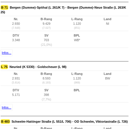
B 71
Bergen (Dumme)-Spithal (L 261/K 7) - Bergen (Dumme)-Neue Straße (L 263/K
25)
Nr.
B-Rang
L-Rang
Land
2.930
9.429
1.120
NI
(7.648)
(7.027)
(851)
DTV
SV
BPL
3.348
703
WB*
(21,0%)
Infos...
L 75
Neuried (K 5330) - Goldscheuer (L 98)
Nr.
B-Rang
L-Rang
Land
2.931
8.593
1.120
BW
(5.814)
(6.193)
(969)
DTV
SV
BPL
5.171
398
(7,7%)
Infos...
B 483
Schwelm-Hattinger Straße (L 551/L 706) - OD Schwelm, Viktoriastraße (L 726)
Nr.
B-Rang
L-Rang
Land