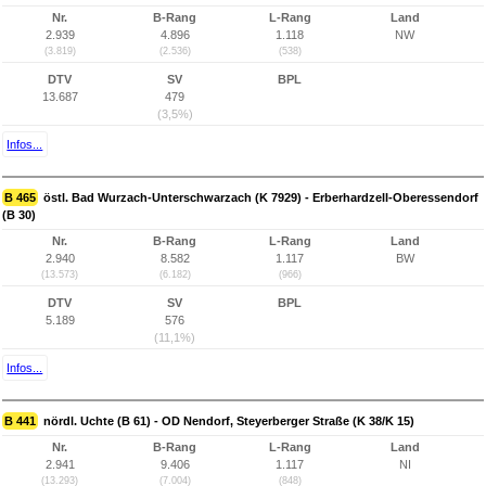
Nr.
B-Rang
L-Rang
Land
2.939
4.896
1.118
NW
(3.819)
(2.536)
(538)
DTV
SV
BPL
13.687
479
(3,5%)
Infos...
B 465
östl. Bad Wurzach-Unterschwarzach (K 7929) - Erberhardzell-Oberessendorf
(B 30)
Nr.
B-Rang
L-Rang
Land
2.940
8.582
1.117
BW
(13.573)
(6.182)
(966)
DTV
SV
BPL
5.189
576
(11,1%)
Infos...
B 441
nördl. Uchte (B 61) - OD Nendorf, Steyerberger Straße (K 38/K 15)
Nr.
B-Rang
L-Rang
Land
2.941
9.406
1.117
NI
(13.293)
(7.004)
(848)