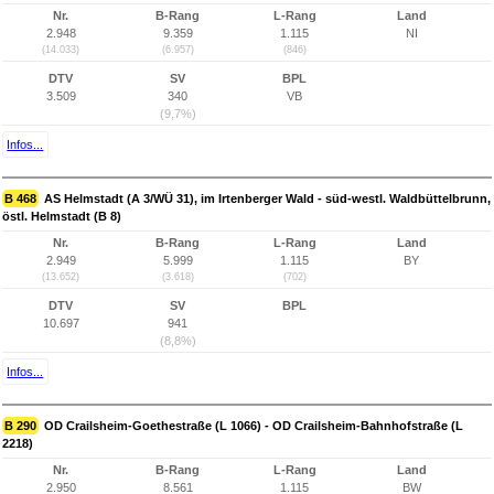
Nr.
B-Rang
L-Rang
Land
2.948
9.359
1.115
NI
(14.033)
(6.957)
(846)
DTV
SV
BPL
3.509
340
VB
(9,7%)
Infos...
B 468
AS Helmstadt (A 3/WÜ 31), im Irtenberger Wald - süd-westl. Waldbüttelbrunn,
östl. Helmstadt (B 8)
Nr.
B-Rang
L-Rang
Land
2.949
5.999
1.115
BY
(13.652)
(3.618)
(702)
DTV
SV
BPL
10.697
941
(8,8%)
Infos...
B 290
OD Crailsheim-Goethestraße (L 1066) - OD Crailsheim-Bahnhofstraße (L
2218)
Nr.
B-Rang
L-Rang
Land
2.950
8.561
1.115
BW