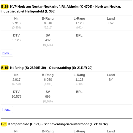
B 28
KVP Horb am Neckar-Neckarhof, Ri. Altheim (K 4706) - Horb am Neckar,
Industriegebiet Heiligenfeld (L 355)
Nr.
B-Rang
L-Rang
Land
2.916
8.616
1.123
BW
(5.479)
(6.216)
(972)
DTV
SV
BPL
5.126
492
(9,6%)
Infos...
B 15
Köfering (St 2329/R 30) - Obertraubling (St 2111/R 20)
Nr.
B-Rang
L-Rang
Land
2.917
6.050
1.123
BY
(4.778)
(3.669)
(710)
DTV
SV
BPL
10.575
698
(6,6%)
Infos...
B 3
Kamperheide (L 171) - Schneverdingen-Wintermoor (L 211/K 32)
Nr.
B-Rang
L-Rang
Land