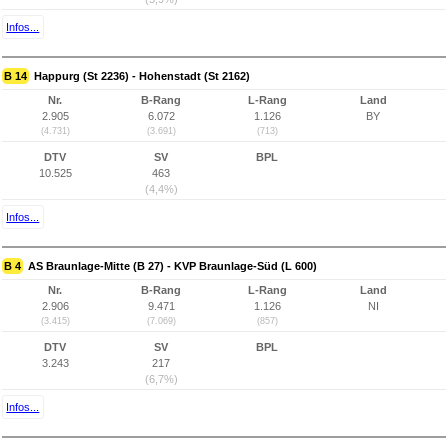
Infos...
B 14
Happurg (St 2236) - Hohenstadt (St 2162)
Nr.
B-Rang
L-Rang
Land
2.905
6.072
1.126
BY
(4.731)
(3.691)
(713)
DTV
SV
BPL
10.525
463
(4,4%)
Infos...
B 4
AS Braunlage-Mitte (B 27) - KVP Braunlage-Süd (L 600)
Nr.
B-Rang
L-Rang
Land
2.906
9.471
1.126
NI
(3.415)
(7.069)
(857)
DTV
SV
BPL
3.243
217
(6,7%)
Infos...