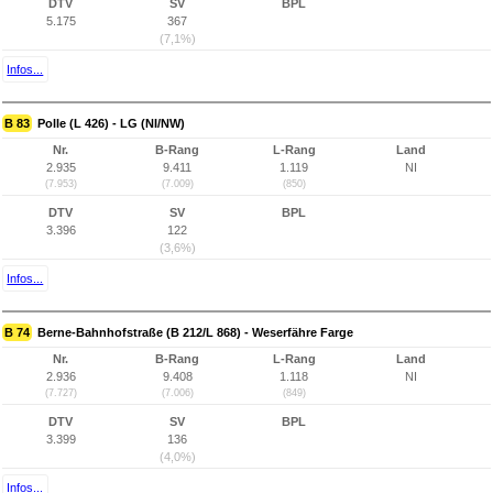
DTV
SV
BPL
5.175
367
(7,1%)
Infos...
B 83
Polle (L 426) - LG (NI/NW)
Nr.
B-Rang
L-Rang
Land
2.935
9.411
1.119
NI
(7.953)
(7.009)
(850)
DTV
SV
BPL
3.396
122
(3,6%)
Infos...
B 74
Berne-Bahnhofstraße (B 212/L 868) - Weserfähre Farge
Nr.
B-Rang
L-Rang
Land
2.936
9.408
1.118
NI
(7.727)
(7.006)
(849)
DTV
SV
BPL
3.399
136
(4,0%)
Infos...