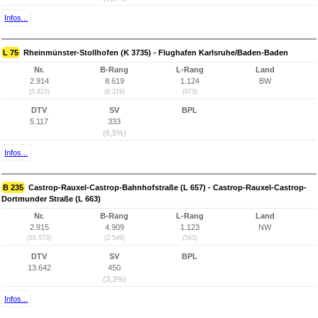
Infos...
L 75
Rheinmünster-Stollhofen (K 3735) - Flughafen Karlsruhe/Baden-Baden
Nr.
B-Rang
L-Rang
Land
2.914
8.619
1.124
BW
(5.823)
(6.219)
(973)
DTV
SV
BPL
5.117
333
(6,5%)
Infos...
B 235
Castrop-Rauxel-Castrop-Bahnhofstraße (L 657) - Castrop-Rauxel-Castrop-
Dortmunder Straße (L 663)
Nr.
B-Rang
L-Rang
Land
2.915
4.909
1.123
NW
(10.573)
(2.549)
(543)
DTV
SV
BPL
13.642
450
(3,3%)
Infos...