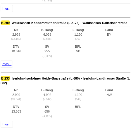
(7,7%)
Infos...
B 299
Waldsassen-Konnersreuther Straße (L 2175) - Waldsassen-Raiffeisenstraße
Nr.
B-Rang
L-Rang
Land
2.928
6.029
1.120
BY
(12.150)
(3.648)
(707)
DTV
SV
BPL
10.616
255
VB
(2,4%)
Infos...
B 233
Iserlohn-Iserlohner Heide-Baarstraße (L 680) - Iserlohn-Landhauser Straße (L
682)
Nr.
B-Rang
L-Rang
Land
2.929
4.902
1.120
NW
(10.541)
(2.542)
(540)
DTV
SV
BPL
13.663
656
(4,8%)
Infos...