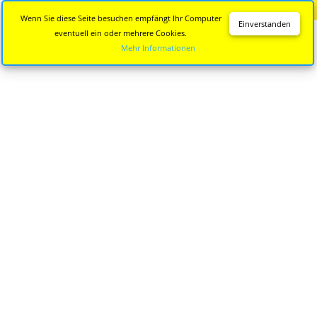
Diese Seite wird nicht mehr aktualisiert.
Zur neuen Seite
Wenn Sie diese Seite besuchen empfängt Ihr Computer
Einverstanden
eventuell ein oder mehrere Cookies.
Mehr Informationen