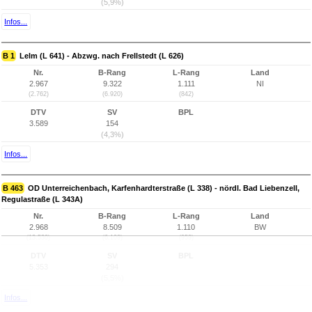
(5,9%)
Infos...
B 1
Lelm (L 641) - Abzwg. nach Frellstedt (L 626)
Nr.
B-Rang
L-Rang
Land
2.967
9.322
1.111
NI
(2.762)
(6.920)
(842)
DTV
SV
BPL
3.589
154
(4,3%)
Infos...
B 463
OD Unterreichenbach, Karfenhardterstraße (L 338) - nördl. Bad Liebenzell,
Regulastraße (L 343A)
Nr.
B-Rang
L-Rang
Land
2.968
8.509
1.110
BW
(13.530)
(6.109)
(959)
DTV
SV
BPL
5.353
294
(5,5%)
Infos...