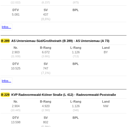
(12.022)
(6.237)
(975)
DTV
SV
BPL
5.081
437
(8,6%)
Infos...
B 289
AS Untersiemau-Süd/Großheirath (B 289) - AS Untersiemau (A 73)
Nr.
B-Rang
L-Rang
Land
2.903
6.072
1.126
BY
(11.938)
(3.691)
(713)
DTV
SV
BPL
10.525
747
(7,1%)
Infos...
B 229
KVP Radevormwald-Kölner Straße (L 412) - Radevormwald-Poststraße
Nr.
B-Rang
L-Rang
Land
2.904
4.920
1.126
NW
(10.445)
(2.560)
(546)
DTV
SV
BPL
13.598
802
(5,9%)