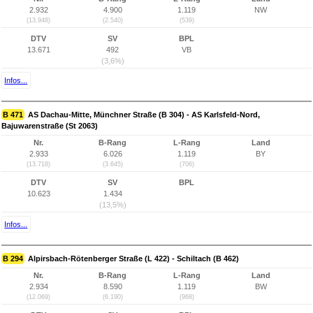
2.932
4.900
1.119
NW
(13.948)
(2.540)
(539)
DTV
SV
BPL
13.671
492
VB
(3,6%)
Infos...
B 471
AS Dachau-Mitte, Münchner Straße (B 304) - AS Karlsfeld-Nord,
Bajuwarenstraße (St 2063)
Nr.
B-Rang
L-Rang
Land
2.933
6.026
1.119
BY
(13.718)
(3.645)
(706)
DTV
SV
BPL
10.623
1.434
(13,5%)
Infos...
B 294
Alpirsbach-Rötenberger Straße (L 422) - Schiltach (B 462)
Nr.
B-Rang
L-Rang
Land
2.934
8.590
1.119
BW
(12.069)
(6.190)
(968)