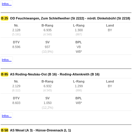
Infos...
B 25
OD Feuchtwangen, Zum Schleifweiher (St 2222) - nördl. Dinkelsbühl (St 2218)
Nr.
B-Rang
L-Rang
Land
2.128
6.935
1.300
BY
(5.191)
(4.548)
(887)
DTV
SV
BPL
8.596
937
VB
(10,9%)
WB*
Infos...
B 85
AS Roding-Neubäu-Ost (B 16) - Roding-Altenkreith (B 16)
Nr.
B-Rang
L-Rang
Land
2.129
6.932
1.299
BY
(8.112)
(4.545)
(886)
DTV
SV
BPL
8.603
1.050
WB*
(12,2%)
Infos...
B 58
AS Wesel (A 3) - Hünxe-Drevenack (L 1)