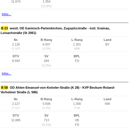
11.674
1.354
(11,6%)
Infos...
B 23
westl. OE Garmisch-Partenkirchen, Zugspitzstraße - östl. Grainau,
Loisachstraße (St 2061)
Nr.
B-Rang
L-Rang
Land
2.126
6.937
1.301
BY
(5.187)
(4.550)
(888)
DTV
SV
BPL
8.593
284
FD
(3,3%)
Infos...
B 58
OD Ahlen-Emanuel-von-Ketteler-Straße (K 28) - KVP Beckum-Roland-
Vorhelmer Straße (L 586)
Nr.
B-Rang
L-Rang
Land
2.127
5.606
1.300
NW
(7.117)
(3.232)
(718)
DTV
SV
BPL
11.685
713
VB
(6,1%)
FD