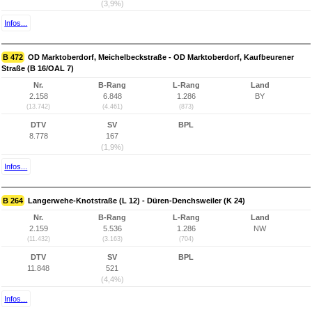
(3,9%)
Infos...
B 472
OD Marktoberdorf, Meichelbeckstraße - OD Marktoberdorf, Kaufbeurener
Straße (B 16/OAL 7)
Nr.
B-Rang
L-Rang
Land
2.158
6.848
1.286
BY
(13.742)
(4.461)
(873)
DTV
SV
BPL
8.778
167
(1,9%)
Infos...
B 264
Langerwehe-Knotstraße (L 12) - Düren-Denchsweiler (K 24)
Nr.
B-Rang
L-Rang
Land
2.159
5.536
1.286
NW
(11.432)
(3.163)
(704)
DTV
SV
BPL
11.848
521
(4,4%)
Infos...