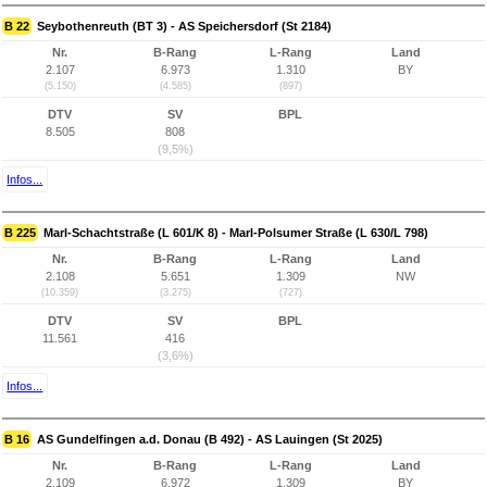
B 22
Seybothenreuth (BT 3) - AS Speichersdorf (St 2184)
Nr.
B-Rang
L-Rang
Land
2.107
6.973
1.310
BY
(5.150)
(4.585)
(897)
DTV
SV
BPL
8.505
808
(9,5%)
Infos...
B 225
Marl-Schachtstraße (L 601/K 8) - Marl-Polsumer Straße (L 630/L 798)
Nr.
B-Rang
L-Rang
Land
2.108
5.651
1.309
NW
(10.359)
(3.275)
(727)
DTV
SV
BPL
11.561
416
(3,6%)
Infos...
B 16
AS Gundelfingen a.d. Donau (B 492) - AS Lauingen (St 2025)
Nr.
B-Rang
L-Rang
Land
2.109
6.972
1.309
BY