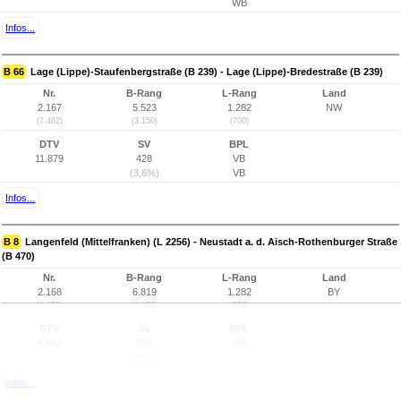
WB
Infos...
B 66
Lage (Lippe)-Staufenbergstraße (B 239) - Lage (Lippe)-Bredestraße (B 239)
Nr.
B-Rang
L-Rang
Land
2.167
5.523
1.282
NW
(7.462)
(3.150)
(700)
DTV
SV
BPL
11.879
428
VB
(3,6%)
VB
Infos...
B 8
Langenfeld (Mittelfranken) (L 2256) - Neustadt a. d. Aisch-Rothenburger Straße
(B 470)
Nr.
B-Rang
L-Rang
Land
2.168
6.819
1.282
BY
(4.158)
(4.432)
(869)
DTV
SV
BPL
8.842
796
VB
(9,0%)
Infos...