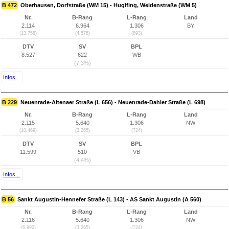
B 472
Oberhausen, Dorfstraße (WM 15) - Huglfing, Weidenstraße (WM 5)
Nr.
B-Rang
L-Rang
Land
2.114
6.964
1.306
BY
(13.758)
(4.576)
(893)
DTV
SV
BPL
8.527
622
WB
(7,3%)
Infos...
B 229
Neuenrade-Altenaer Straße (L 656) - Neuenrade-Dahler Straße (L 698)
Nr.
B-Rang
L-Rang
Land
2.115
5.640
1.306
NW
(10.469)
(3.265)
(724)
DTV
SV
BPL
11.599
510
VB
(4,4%)
Infos...
B 56
Sankt Augustin-Hennefer Straße (L 143) - AS Sankt Augustin (A 560)
Nr.
B-Rang
L-Rang
Land
2.116
5.640
1.306
NW
(6.992)
(3.265)
(724)