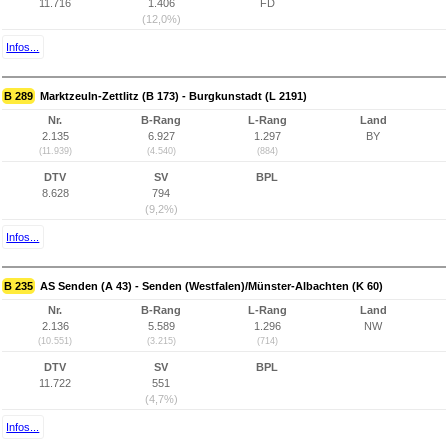
11.716
1.406
FD
(12,0%)
Infos...
B 289
Marktzeuln-Zettlitz (B 173) - Burgkunstadt (L 2191)
Nr.
B-Rang
L-Rang
Land
2.135
6.927
1.297
BY
(11.939)
(4.540)
(884)
DTV
SV
BPL
8.628
794
(9,2%)
Infos...
B 235
AS Senden (A 43) - Senden (Westfalen)/Münster-Albachten (K 60)
Nr.
B-Rang
L-Rang
Land
2.136
5.589
1.296
NW
(10.551)
(3.215)
(714)
DTV
SV
BPL
11.722
551
(4,7%)
Infos...