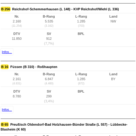
B 256
Reichshof-Schemmerhausen (L 148) - KVP Reichshof/Wiehl (L 336)
Nr.
B-Rang
L-Rang
Land
2.160
5.535
1.285
NW
(11.254)
(3.162)
(703)
DTV
SV
BPL
11.850
912
(7,7%)
Infos...
B 16
Füssen (B 310) - Roßhaupten
Nr.
B-Rang
L-Rang
Land
2.161
6.847
1.285
BY
(4.831)
(4.460)
(872)
DTV
SV
BPL
8.780
299
(3,4%)
Infos...
B 65
Preußisch Oldendorf-Bad Holzhausen-Bünder Straße (L 557) - Lübbecke-
Blasheim (K 60)