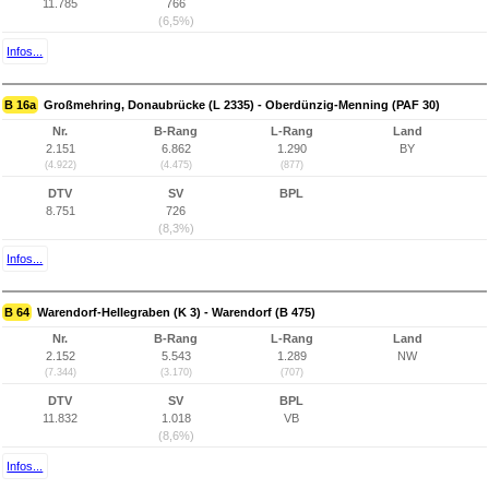
11.785
766
(6,5%)
Infos...
B 16a
Großmehring, Donaubrücke (L 2335) - Oberdünzig-Menning (PAF 30)
Nr.
B-Rang
L-Rang
Land
2.151
6.862
1.290
BY
(4.922)
(4.475)
(877)
DTV
SV
BPL
8.751
726
(8,3%)
Infos...
B 64
Warendorf-Hellegraben (K 3) - Warendorf (B 475)
Nr.
B-Rang
L-Rang
Land
2.152
5.543
1.289
NW
(7.344)
(3.170)
(707)
DTV
SV
BPL
11.832
1.018
VB
(8,6%)
Infos...