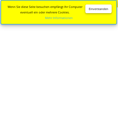
Diese Seite wird nicht mehr aktualisiert.
Zur neuen Seite
Wenn Sie diese Seite besuchen empfängt Ihr Computer
Einverstanden
eventuell ein oder mehrere Cookies.
Mehr Informationen