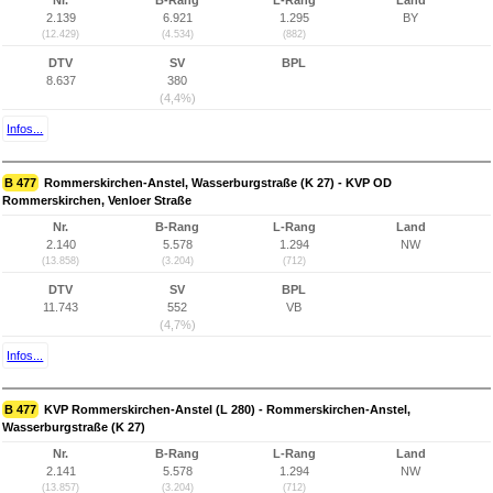
Nr.
B-Rang
L-Rang
Land
2.139
6.921
1.295
BY
(12.429)
(4.534)
(882)
DTV
SV
BPL
8.637
380
(4,4%)
Infos...
B 477
Rommerskirchen-Anstel, Wasserburgstraße (K 27) - KVP OD
Rommerskirchen, Venloer Straße
Nr.
B-Rang
L-Rang
Land
2.140
5.578
1.294
NW
(13.858)
(3.204)
(712)
DTV
SV
BPL
11.743
552
VB
(4,7%)
Infos...
B 477
KVP Rommerskirchen-Anstel (L 280) - Rommerskirchen-Anstel,
Wasserburgstraße (K 27)
Nr.
B-Rang
L-Rang
Land
2.141
5.578
1.294
NW
(13.857)
(3.204)
(712)