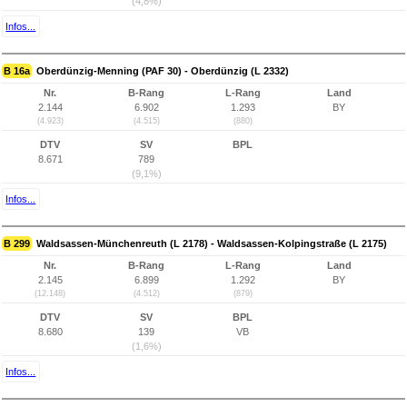
(4,8%)
Infos...
B 16a
Oberdünzig-Menning (PAF 30) - Oberdünzig (L 2332)
Nr.
B-Rang
L-Rang
Land
2.144
6.902
1.293
BY
(4.923)
(4.515)
(880)
DTV
SV
BPL
8.671
789
(9,1%)
Infos...
B 299
Waldsassen-Münchenreuth (L 2178) - Waldsassen-Kolpingstraße (L 2175)
Nr.
B-Rang
L-Rang
Land
2.145
6.899
1.292
BY
(12.148)
(4.512)
(879)
DTV
SV
BPL
8.680
139
VB
(1,6%)
Infos...