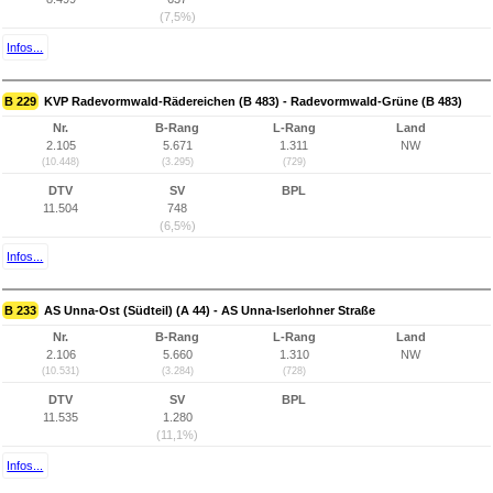
(7,5%)
Infos...
B 229
KVP Radevormwald-Rädereichen (B 483) - Radevormwald-Grüne (B 483)
Nr.
B-Rang
L-Rang
Land
2.105
5.671
1.311
NW
(10.448)
(3.295)
(729)
DTV
SV
BPL
11.504
748
(6,5%)
Infos...
B 233
AS Unna-Ost (Südteil) (A 44) - AS Unna-Iserlohner Straße
Nr.
B-Rang
L-Rang
Land
2.106
5.660
1.310
NW
(10.531)
(3.284)
(728)
DTV
SV
BPL
11.535
1.280
(11,1%)
Infos...