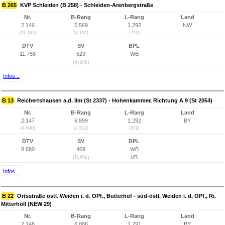
B 265
KVP Schleiden (B 258) - Schleiden-Arenbergstraße
Nr.
B-Rang
L-Rang
Land
2.146
5.569
1.292
NW
(11.482)
(3.195)
(710)
DTV
SV
BPL
11.758
529
WB
(4,5%)
Infos...
B 13
Reichertshausen a.d. Ilm (St 2337) - Hohenkammer, Richtung A 9 (St 2054)
Nr.
B-Rang
L-Rang
Land
2.147
6.899
1.292
BY
(4.640)
(4.512)
(879)
DTV
SV
BPL
8.680
469
WB
(5,4%)
VB
Infos...
B 22
Ortsstraße östl. Weiden i. d. OPf., Butterhof - süd-östl. Weiden i. d. OPf., Ri.
Mitterhöll (NEW 29)
Nr.
B-Rang
L-Rang
Land
2.148
6.886
1.291
BY