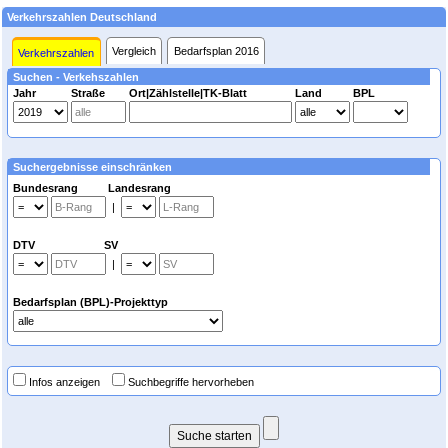
Verkehrszahlen Deutschland
Vergleich
Bedarfsplan 2016
Verkehrszahlen
Suchen - Verkehszahlen
Jahr
Straße
Ort|Zählstelle|TK-Blatt
Land
BPL
Suchergebnisse einschränken
Bundesrang Landesrang
|
DTV SV
|
Bedarfsplan (BPL)-Projekttyp
Infos anzeigen
Suchbegriffe hervorheben