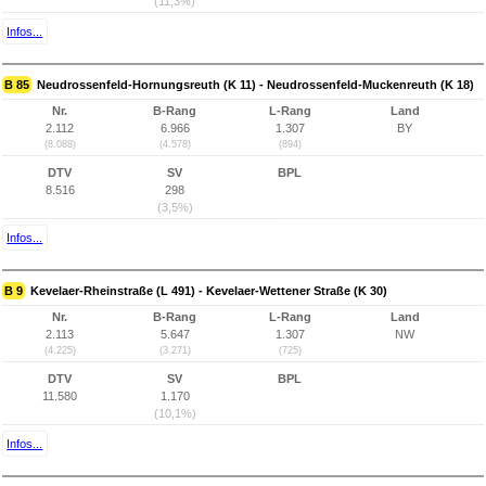
(11,3%)
Infos...
B 85
Neudrossenfeld-Hornungsreuth (K 11) - Neudrossenfeld-Muckenreuth (K 18)
Nr.
B-Rang
L-Rang
Land
2.112
6.966
1.307
BY
(8.088)
(4.578)
(894)
DTV
SV
BPL
8.516
298
(3,5%)
Infos...
B 9
Kevelaer-Rheinstraße (L 491) - Kevelaer-Wettener Straße (K 30)
Nr.
B-Rang
L-Rang
Land
2.113
5.647
1.307
NW
(4.225)
(3.271)
(725)
DTV
SV
BPL
11.580
1.170
(10,1%)
Infos...