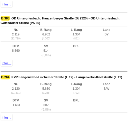
Infos...
B 388
OD Untergriesbach, Hauzenberger Straße (St 2320) - OD Untergriesbach,
Gottsdorfer Straße (PA 50)
Nr.
B-Rang
L-Rang
Land
2.119
6.952
1.304
BY
(12.719)
(4.565)
(891)
DTV
SV
BPL
8.560
514
(6,0%)
Infos...
B 264
KVP Langerwehe-Luchemer Straße (L 12) - Langerwehe-Knotstraße (L 12)
Nr.
B-Rang
L-Rang
Land
2.120
5.630
1.304
NW
(11.431)
(3.255)
(722)
DTV
SV
BPL
11.631
582
(5,0%)
Infos...