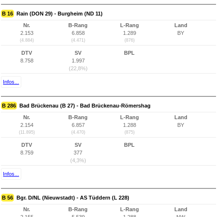
B 16
Rain (DON 29) - Burgheim (ND 11)
Nr.
B-Rang
L-Rang
Land
2.153
6.858
1.289
BY
(4.884)
(4.471)
(876)
DTV
SV
BPL
8.758
1.997
(22,8%)
Infos...
B 286
Bad Brückenau (B 27) - Bad Brückenau-Römershag
Nr.
B-Rang
L-Rang
Land
2.154
6.857
1.288
BY
(11.895)
(4.470)
(875)
DTV
SV
BPL
8.759
377
(4,3%)
Infos...
B 56
Bgr. D/NL (Nieuwstadt) - AS Tüddern (L 228)
Nr.
B-Rang
L-Rang
Land