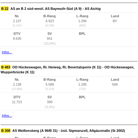
B 22
AS an B 2 süd-westl. AS Bayreuth-Süd (A 9) - AS Aichig
Nr.
B-Rang
L-Rang
Land
2.137
6.923
1.296
BY
(5.147)
(4.536)
(883)
DTV
SV
BPL
8.635
941
(10,9%)
Infos...
B 483
OD Hückeswagen, Ri. Herweg, Ri. Bevertalsperre (K 11) - OD Hückeswagen,
Wupperbrücke (K 11)
Nr.
B-Rang
L-Rang
Land
2.138
5.588
1.295
NW
(13.960)
(3.214)
(713)
DTV
SV
BPL
11.723
399
(3,4%)
Infos...
B 308
AS Weißensberg (A 96/B 31) - östl. Sigmarszell, Allgäustraße (St 2002)