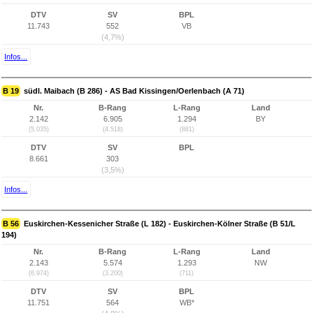
DTV
SV
BPL
11.743
552
VB
(4,7%)
Infos...
B 19
südl. Maibach (B 286) - AS Bad Kissingen/Oerlenbach (A 71)
Nr.
B-Rang
L-Rang
Land
2.142
6.905
1.294
BY
(5.035)
(4.518)
(881)
DTV
SV
BPL
8.661
303
(3,5%)
Infos...
B 56
Euskirchen-Kessenicher Straße (L 182) - Euskirchen-Kölner Straße (B 51/L
194)
Nr.
B-Rang
L-Rang
Land
2.143
5.574
1.293
NW
(6.974)
(3.200)
(711)
DTV
SV
BPL
11.751
564
WB*