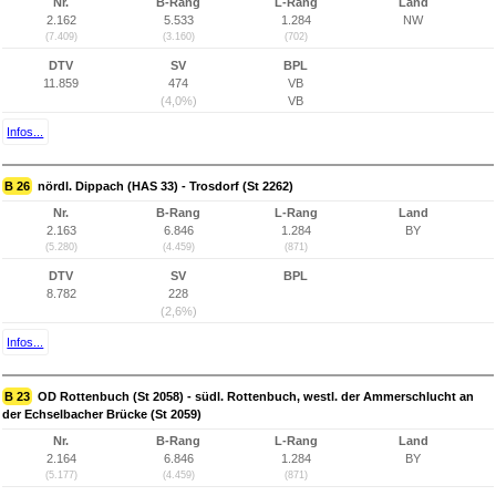
Nr.
B-Rang
L-Rang
Land
2.162
5.533
1.284
NW
(7.409)
(3.160)
(702)
DTV
SV
BPL
11.859
474
VB
(4,0%)
VB
Infos...
B 26
nördl. Dippach (HAS 33) - Trosdorf (St 2262)
Nr.
B-Rang
L-Rang
Land
2.163
6.846
1.284
BY
(5.280)
(4.459)
(871)
DTV
SV
BPL
8.782
228
(2,6%)
Infos...
B 23
OD Rottenbuch (St 2058) - südl. Rottenbuch, westl. der Ammerschlucht an
der Echselbacher Brücke (St 2059)
Nr.
B-Rang
L-Rang
Land
2.164
6.846
1.284
BY
(5.177)
(4.459)
(871)