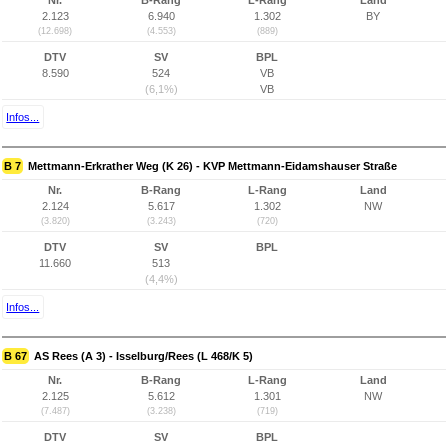
Nr.
B-Rang
L-Rang
Land
2.123
6.940
1.302
BY
(12.698)
(4.553)
(889)
DTV
SV
BPL
8.590
524
VB
(6,1%)
VB
Infos...
B 7
Mettmann-Erkrather Weg (K 26) - KVP Mettmann-Eidamshauser Straße
Nr.
B-Rang
L-Rang
Land
2.124
5.617
1.302
NW
(3.820)
(3.243)
(720)
DTV
SV
BPL
11.660
513
(4,4%)
Infos...
B 67
AS Rees (A 3) - Isselburg/Rees (L 468/K 5)
Nr.
B-Rang
L-Rang
Land
2.125
5.612
1.301
NW
(7.487)
(3.238)
(719)
DTV
SV
BPL