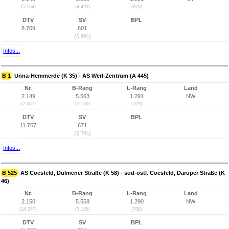
(5.164)
(4.499)
(878)
DTV
SV
BPL
8.709
601
(6,9%)
Infos...
B 1
Unna-Hemmerde (K 35) - AS Werl-Zentrum (A 445)
Nr.
B-Rang
L-Rang
Land
2.149
5.563
1.291
NW
(2.687)
(3.189)
(709)
DTV
SV
BPL
11.767
671
(5,7%)
Infos...
B 525
AS Coesfeld, Dülmener Straße (K 58) - süd-östl. Coesfeld, Daruper Straße (K
46)
Nr.
B-Rang
L-Rang
Land
2.150
5.558
1.290
NW
(14.257)
(3.185)
(708)
DTV
SV
BPL