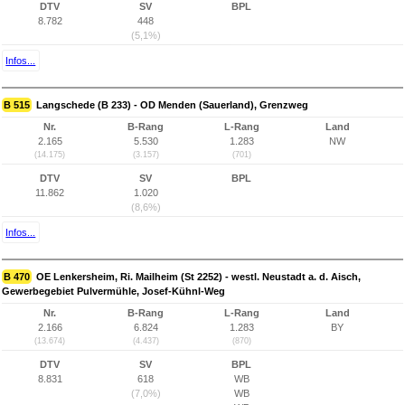
DTV
SV
BPL
8.782
448
(5,1%)
Infos...
B 515
Langschede (B 233) - OD Menden (Sauerland), Grenzweg
Nr.
B-Rang
L-Rang
Land
2.165
5.530
1.283
NW
(14.175)
(3.157)
(701)
DTV
SV
BPL
11.862
1.020
(8,6%)
Infos...
B 470
OE Lenkersheim, Ri. Mailheim (St 2252) - westl. Neustadt a. d. Aisch,
Gewerbegebiet Pulvermühle, Josef-Kühnl-Weg
Nr.
B-Rang
L-Rang
Land
2.166
6.824
1.283
BY
(13.674)
(4.437)
(870)
DTV
SV
BPL
8.831
618
WB
(7,0%)
WB