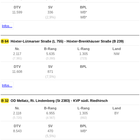
DTV
SV
BPL
11.599
336
WB*
(2,9%)
WB*
Infos...
B 64
Höxter-Lütmarser Straße (L 755) - Höxter-Brenkhäuser Straße (B 239)
Nr.
B-Rang
L-Rang
Land
2.117
5.635
1.305
NW
(7.381)
(3.260)
(723)
DTV
SV
BPL
11.608
871
(7,5%)
Infos...
B 32
OD Mellatz, Ri. Lindenberg (St 2383) - KVP südl. Riedhirsch
Nr.
B-Rang
L-Rang
Land
2.118
6.955
1.305
BY
(5.720)
(4.567)
(892)
DTV
SV
BPL
8.543
470
WB*
(5,5%)