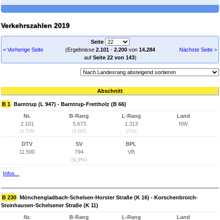
Verkehrszahlen 2019
Seite
< Vorherige Seite
(Ergebnisse
2.101
-
2.200
von
14.284
Nächste Seite >
auf
Seite 22 von 143
)
Abschnitt
B 1
Barntrup (L 947) - Barntrup-Frettholz (B 66)
Nr.
B-Rang
L-Rang
Land
2.101
5.673
1.313
NW
(2.728)
(3.297)
(731)
DTV
SV
BPL
11.500
794
VB
(6,9%)
Infos...
B 230
Mönchengladbach-Schelsen-Horster Straße (K 16) - Korschenbroich-
Steinhausen-Schelsener Straße (K 11)
Nr.
B-Rang
L-Rang
Land