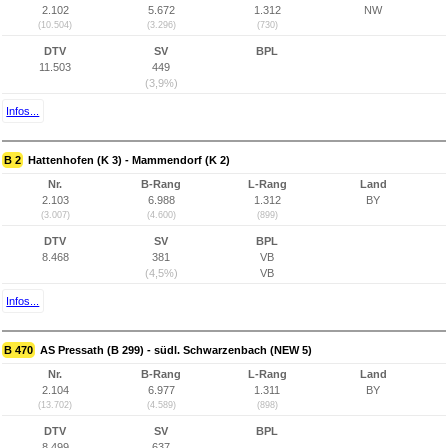
2.102
5.672
1.312
NW
(10.504)
(3.296)
(730)
DTV
SV
BPL
11.503
449
(3,9%)
Infos...
B 2
Hattenhofen (K 3) - Mammendorf (K 2)
Nr.
B-Rang
L-Rang
Land
2.103
6.988
1.312
BY
(3.007)
(4.600)
(899)
DTV
SV
BPL
8.468
381
VB
(4,5%)
VB
Infos...
B 470
AS Pressath (B 299) - südl. Schwarzenbach (NEW 5)
Nr.
B-Rang
L-Rang
Land
2.104
6.977
1.311
BY
(13.702)
(4.589)
(898)
DTV
SV
BPL
8.499
637