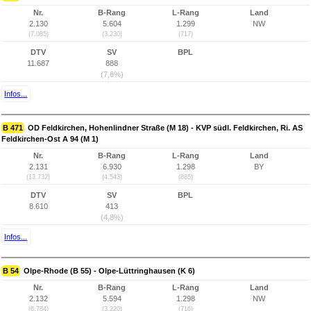
Nr.
B-Rang
L-Rang
Land
2.130
5.604
1.299
NW
(7.085)
(3.230)
(717)
DTV
SV
BPL
11.687
888
(7,6%)
Infos...
B 471
OD Feldkirchen, Hohenlindner Straße (M 18) - KVP südl. Feldkirchen, Ri. AS
Feldkirchen-Ost A 94 (M 1)
Nr.
B-Rang
L-Rang
Land
2.131
6.930
1.298
BY
(13.732)
(4.543)
(885)
DTV
SV
BPL
8.610
413
(4,8%)
Infos...
B 54
Olpe-Rhode (B 55) - Olpe-Lüttringhausen (K 6)
Nr.
B-Rang
L-Rang
Land
2.132
5.594
1.298
NW
(6.784)
(3.220)
(716)