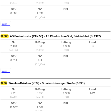
(4.871)
(4.584)
(896)
DTV
SV
BPL
8.506
1.591
(18,7%)
Infos...
B 388
AS Postmünster (PAN 58) - AS Pfarrkirchen-Süd, Südeinfahrt (St 2112)
Nr.
B-Rang
L-Rang
Land
2.110
6.968
1.308
BY
(12.709)
(4.580)
(895)
DTV
SV
BPL
8.514
911
(10,7%)
Infos...
B 58
Straelen-Brüxken (K 24) - Straelen-Heronger Straße (B 221)
Nr.
B-Rang
L-Rang
Land
2.111
5.650
1.308
NW
(7.068)
(3.274)
(726)
DTV
SV
BPL
11.567
1.307