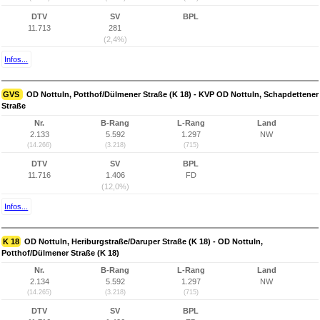
DTV
SV
BPL
11.713
281
(2,4%)
Infos...
GVS
OD Nottuln, Potthof/Dülmener Straße (K 18) - KVP OD Nottuln, Schapdettener
Straße
Nr.
B-Rang
L-Rang
Land
2.133
5.592
1.297
NW
(14.266)
(3.218)
(715)
DTV
SV
BPL
11.716
1.406
FD
(12,0%)
Infos...
K 18
OD Nottuln, Heriburgstraße/Daruper Straße (K 18) - OD Nottuln,
Potthof/Dülmener Straße (K 18)
Nr.
B-Rang
L-Rang
Land
2.134
5.592
1.297
NW
(14.265)
(3.218)
(715)
DTV
SV
BPL