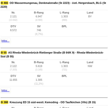
B 466
OD Wassermungenau, Denkmalstraße (St 2223) - östl. Hergersbach, BLG (St
2220)
Nr.
B-Rang
L-Rang
Land
2.121
6.947
1.303
BY
(13.642)
(4.560)
(890)
DTV
SV
BPL
8.572
746
(8,7%)
Infos...
B 55
AS Rheda-Wiedenbrück-Rietberger Straße (B 64/K 9) - Rheda-Wiedenbrück-
Süd (B 55)
Nr.
B-Rang
L-Rang
Land
2.122
5.619
1.303
NW
(7.203)
(3.245)
(721)
DTV
SV
BPL
11.655
1.305
(11,2%)
Infos...
B 388
Kreuzung ED 15 süd-westl. Kemoding - OD Taufkirchen (Vils) (B 15)