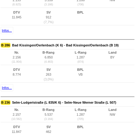
2.155
5.539
1.288
NW
(6.925)
(3.166)
(706)
DTV
SV
BPL
11.845
912
(7,7%)
Infos...
B 286
Bad Kissingen/Oerlenbach (K 6) - Bad Kissingen/Oerlenbach (B 19)
Nr.
B-Rang
L-Rang
Land
2.156
6.850
1.287
BY
(11.904)
(4.463)
(874)
DTV
SV
BPL
8.774
263
VB
(3,0%)
Infos...
B 236
Selm-Ludgeristraße (L 835/K 6) - Selm-Neue Werner Straße (L 507)
Nr.
B-Rang
L-Rang
Land
2.157
5.537
1.287
NW
(10.582)
(3.164)
(705)
DTV
SV
BPL
11.847
462