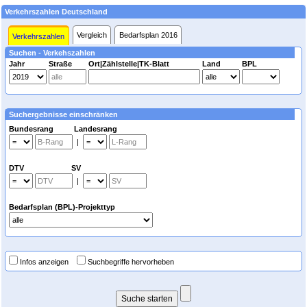
Verkehrszahlen Deutschland
Vergleich
Bedarfsplan 2016
Verkehrszahlen
Suchen - Verkehszahlen
Jahr
Straße
Ort|Zählstelle|TK-Blatt
Land
BPL
Suchergebnisse einschränken
Bundesrang Landesrang
|
DTV SV
|
Bedarfsplan (BPL)-Projekttyp
Infos anzeigen
Suchbegriffe hervorheben