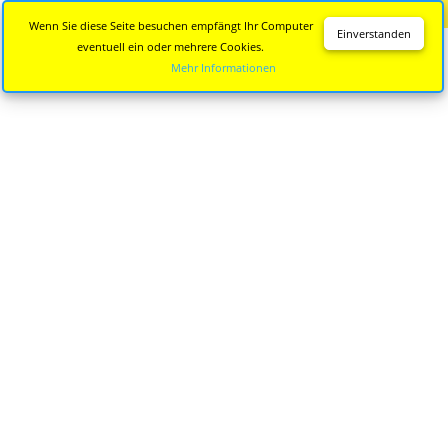
Diese Seite wird nicht mehr aktualisiert.
Zur neuen Seite
Wenn Sie diese Seite besuchen empfängt Ihr Computer
Einverstanden
eventuell ein oder mehrere Cookies.
Mehr Informationen