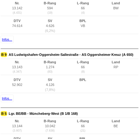
Nr.
B-Rang
L-Rang
Land
13.142
594
66
BW
(4.431)
(19)
(4)
DTV
SV
BPL
74.614
4.626
VB
(6,2%)
Infos...
B 9
AS Ludwigshafen-Oggersheim-Sallestraße - AS Oggersheimer Kreuz (A 650)
Nr.
B-Rang
L-Rang
Land
13.143
1.274
66
RP
(4.347)
(83)
(8)
DTV
SV
BPL
52.902
4.126
(7,8%)
Infos...
B 5
Lgr. BE/BB - Müncheberg-West (B 1/B 168)
Nr.
B-Rang
L-Rang
Land
13.144
10.042
66
BE
(3.607)
(7.638)
(21)
DTV
SV
BPL