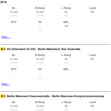
(B 5)
Nr.
B-Rang
L-Rang
Land
13.163
10.042
66
BE
(2.841)
(7.638)
(21)
DTV
SV
BPL
-
-
VB
(-)
Infos...
B 1
AS Zehlendorf (A 115) - Berlin-Mahlsdorf, Star Tankstelle
Nr.
B-Rang
L-Rang
Land
13.164
10.042
66
BE
(2.809)
(7.638)
(21)
DTV
SV
BPL
-
-
(-)
Infos...
B 1
Berlin-Wannsee-Chausseestraße - Berlin-Wannsee-Kronprinzessinnenweg
Nr.
B-Rang
L-Rang
Land
13.165
10.042
66
BE
(2.807)
(7.638)
(21)