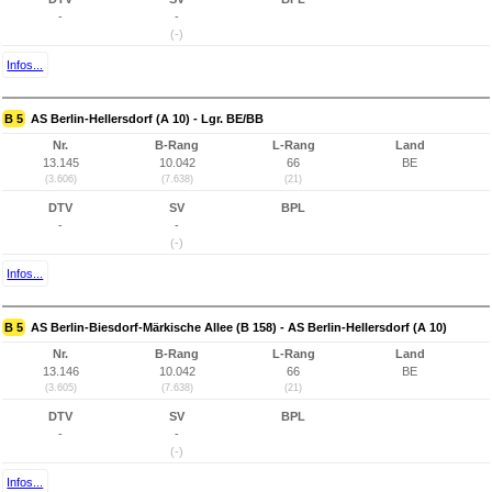
-
-
(-)
Infos...
B 5
AS Berlin-Hellersdorf (A 10) - Lgr. BE/BB
Nr.
B-Rang
L-Rang
Land
13.145
10.042
66
BE
(3.606)
(7.638)
(21)
DTV
SV
BPL
-
-
(-)
Infos...
B 5
AS Berlin-Biesdorf-Märkische Allee (B 158) - AS Berlin-Hellersdorf (A 10)
Nr.
B-Rang
L-Rang
Land
13.146
10.042
66
BE
(3.605)
(7.638)
(21)
DTV
SV
BPL
-
-
(-)
Infos...