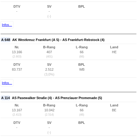
DTV
SV
BPL
-
-
(-)
Infos...
A 648
AK Westkreuz Frankfurt (A 5) - AS Frankfurt-Rebstock (4)
Nr.
B-Rang
L-Rang
Land
13.166
407
66
HE
(2.603)
(401)
(66)
DTV
SV
BPL
83.737
2.512
WB
(3,0%)
Infos...
A 114
AS Pasewalker Straße (4) - AS Prenzlauer Promenade (5)
Nr.
B-Rang
L-Rang
Land
13.167
10.042
66
BE
(2.413)
(2.514)
(46)
DTV
SV
BPL
-
-
(-)