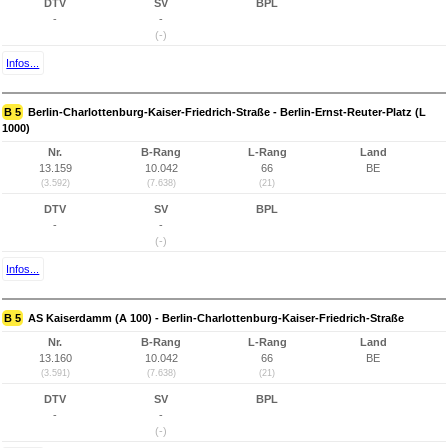
DTV
SV
BPL
-
-
(-)
Infos...
B 5
Berlin-Charlottenburg-Kaiser-Friedrich-Straße - Berlin-Ernst-Reuter-Platz (L
1000)
Nr.
B-Rang
L-Rang
Land
13.159
10.042
66
BE
(3.592)
(7.638)
(21)
DTV
SV
BPL
-
-
(-)
Infos...
B 5
AS Kaiserdamm (A 100) - Berlin-Charlottenburg-Kaiser-Friedrich-Straße
Nr.
B-Rang
L-Rang
Land
13.160
10.042
66
BE
(3.591)
(7.638)
(21)
DTV
SV
BPL
-
-
(-)