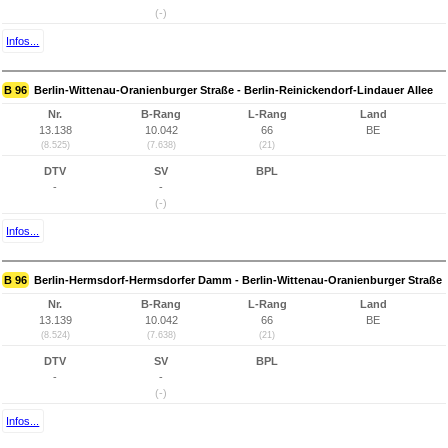
(-)
Infos...
B 96
Berlin-Wittenau-Oranienburger Straße - Berlin-Reinickendorf-Lindauer Allee
Nr.
B-Rang
L-Rang
Land
13.138
10.042
66
BE
(8.525)
(7.638)
(21)
DTV
SV
BPL
-
-
(-)
Infos...
B 96
Berlin-Hermsdorf-Hermsdorfer Damm - Berlin-Wittenau-Oranienburger Straße
Nr.
B-Rang
L-Rang
Land
13.139
10.042
66
BE
(8.524)
(7.638)
(21)
DTV
SV
BPL
-
-
(-)
Infos...