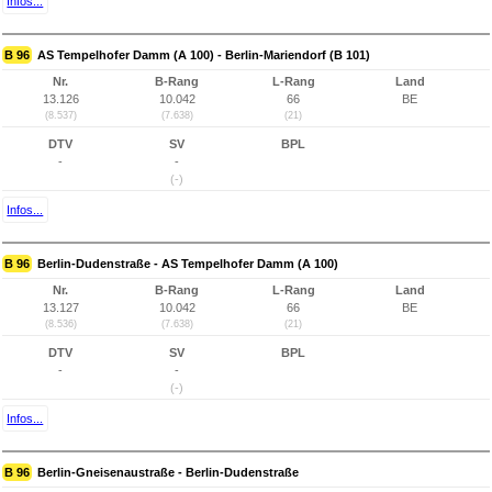
Infos...
B 96
AS Tempelhofer Damm (A 100) - Berlin-Mariendorf (B 101)
Nr.
B-Rang
L-Rang
Land
13.126
10.042
66
BE
(8.537)
(7.638)
(21)
DTV
SV
BPL
-
-
(-)
Infos...
B 96
Berlin-Dudenstraße - AS Tempelhofer Damm (A 100)
Nr.
B-Rang
L-Rang
Land
13.127
10.042
66
BE
(8.536)
(7.638)
(21)
DTV
SV
BPL
-
-
(-)
Infos...
B 96
Berlin-Gneisenaustraße - Berlin-Dudenstraße