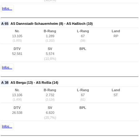
Infos...
A 65
AS Dannstadt-Schauernheim (8) - AS Haßloch (10)
Nr.
B-Rang
L-Rang
Land
13.105
1.289
67
RP
(1.955)
(1.202)
(59)
DTV
SV
BPL
52.581
5.574
(10,6%)
Infos...
A 38
AS Berga (13) - AS Roßla (14)
Nr.
B-Rang
L-Rang
Land
13.106
2.732
67
ST
(1.406)
(2.124)
(61)
DTV
SV
BPL
26.538
6.820
(25,7%)
Infos...