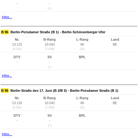
-
-
(-)
Infos...
B 96
Berlin-Potsdamer Straße (B 1) - Berlin-Schönenberger Ufer
Nr.
B-Rang
L-Rang
Land
13.131
10.042
66
BE
(8.532)
(7.638)
(21)
DTV
SV
BPL
-
-
(-)
Infos...
B 96
Berlin-Straße des 17. Juni (B 2/B 5) - Berlin-Potsdamer Straße (B 1)
Nr.
B-Rang
L-Rang
Land
13.132
10.042
66
BE
(8.531)
(7.638)
(21)
DTV
SV
BPL
-
-
(-)
Infos...