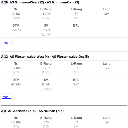
A 20
AS Grimmen-West (22) - AS Grimmen-Ost (23)
Nr.
B-Rang
L-Rang
Land
13.107
4.202
67
MV
(1.106)
(2.402)
(52)
DTV
SV
BPL
16.078
1.833
(11,4%)
Infos...
A 12
AS Fürstenwalde-West (4) - AS Fürstenwalde-Ost (5)
Nr.
B-Rang
L-Rang
Land
13.108
1.757
67
BB
(972)
(1.584)
(67)
DTV
SV
BPL
42.245
11.744
WB*
(27,8%)
Infos...
A 8
AS Adelsried (71a) - AS Neusäß (71b)
Nr.
B-Rang
L-Rang
Land
13.109
570
67
BY
(800)
(553)
(66)