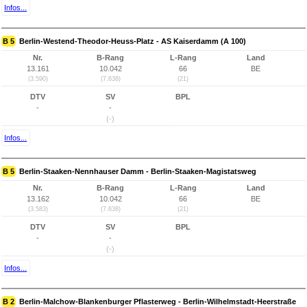
Infos...
B 5
Berlin-Westend-Theodor-Heuss-Platz - AS Kaiserdamm (A 100)
Nr.
B-Rang
L-Rang
Land
13.161
10.042
66
BE
(3.590)
(7.638)
(21)
DTV
SV
BPL
-
-
(-)
Infos...
B 5
Berlin-Staaken-Nennhauser Damm - Berlin-Staaken-Magistatsweg
Nr.
B-Rang
L-Rang
Land
13.162
10.042
66
BE
(3.583)
(7.638)
(21)
DTV
SV
BPL
-
-
(-)
Infos...
B 2
Berlin-Malchow-Blankenburger Pflasterweg - Berlin-Wilhelmstadt-Heerstraße