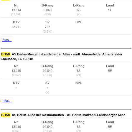
Nr.
B-Rang
L-Rang
Land
13.114
3.060
66
SL
(13.091)
(868)
(4)
DTV
SV
BPL
22.711
727
(3,2%)
Infos...
B 158
AS Berlin-Marzahn-Landsberger Allee - südl. Ahrensfelde, Ahrensfelder
Chaussee, LG BE/BB
Nr.
B-Rang
L-Rang
Land
13.115
10.042
66
BE
(9.072)
(7.638)
(21)
DTV
SV
BPL
-
-
(-)
Infos...
B 158
AS Berlin-Allee der Kosmonauten - AS Berlin-Marzahn-Landsberger Allee
Nr.
B-Rang
L-Rang
Land
13.116
10.042
66
BE
(9.071)
(7.638)
(21)