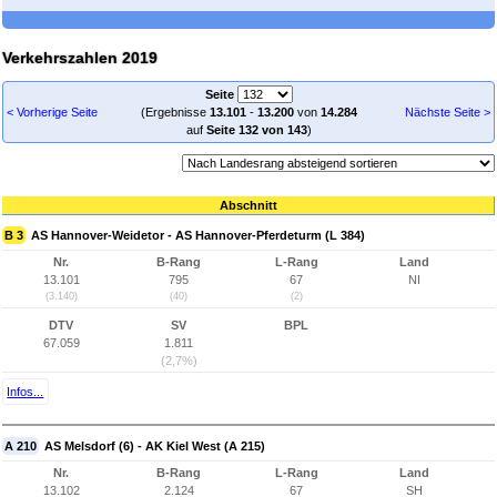
Verkehrszahlen 2019
Seite
< Vorherige Seite
(Ergebnisse
13.101
-
13.200
von
14.284
Nächste Seite >
auf
Seite 132 von 143
)
Abschnitt
B 3
AS Hannover-Weidetor - AS Hannover-Pferdeturm (L 384)
Nr.
B-Rang
L-Rang
Land
13.101
795
67
NI
(3.140)
(40)
(2)
DTV
SV
BPL
67.059
1.811
(2,7%)
Infos...
A 210
AS Melsdorf (6) - AK Kiel West (A 215)
Nr.
B-Rang
L-Rang
Land
13.102
2.124
67
SH