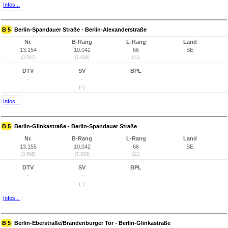
Infos...
B 5
Berlin-Spandauer Straße - Berlin-Alexanderstraße
Nr.
B-Rang
L-Rang
Land
13.154
10.042
66
BE
(3.597)
(7.638)
(21)
DTV
SV
BPL
-
-
(-)
Infos...
B 5
Berlin-Glinkastraße - Berlin-Spandauer Straße
Nr.
B-Rang
L-Rang
Land
13.155
10.042
66
BE
(3.596)
(7.638)
(21)
DTV
SV
BPL
-
-
(-)
Infos...
B 5
Berlin-Eberstraße/Brandenburger Tor - Berlin-Glinkastraße