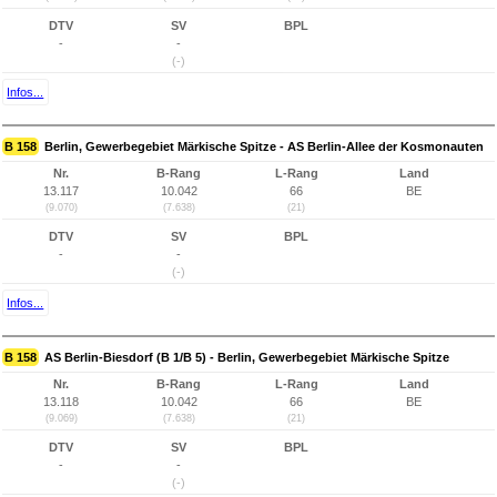
DTV
SV
BPL
-
-
(-)
Infos...
B 158
Berlin, Gewerbegebiet Märkische Spitze - AS Berlin-Allee der Kosmonauten
Nr.
B-Rang
L-Rang
Land
13.117
10.042
66
BE
(9.070)
(7.638)
(21)
DTV
SV
BPL
-
-
(-)
Infos...
B 158
AS Berlin-Biesdorf (B 1/B 5) - Berlin, Gewerbegebiet Märkische Spitze
Nr.
B-Rang
L-Rang
Land
13.118
10.042
66
BE
(9.069)
(7.638)
(21)
DTV
SV
BPL
-
-
(-)