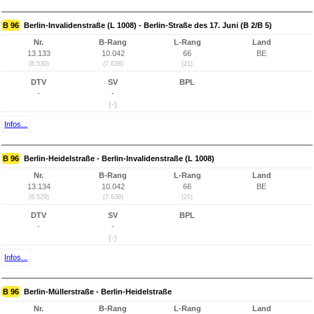
B 96
Berlin-Invalidenstraße (L 1008) - Berlin-Straße des 17. Juni (B 2/B 5)
Nr.
B-Rang
L-Rang
Land
13.133
10.042
66
BE
(8.530)
(7.638)
(21)
DTV
SV
BPL
-
-
(-)
Infos...
B 96
Berlin-Heidelstraße - Berlin-Invalidenstraße (L 1008)
Nr.
B-Rang
L-Rang
Land
13.134
10.042
66
BE
(8.529)
(7.638)
(21)
DTV
SV
BPL
-
-
(-)
Infos...
B 96
Berlin-Müllerstraße - Berlin-Heidelstraße
Nr.
B-Rang
L-Rang
Land