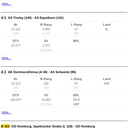
Infos...
A 1
AS Tholey (140) - AS Eppelborn (141)
Nr.
B-Rang
L-Rang
Land
13.112
3.080
67
SL
(129)
(2.227)
(63)
DTV
SV
BPL
22.577
2.371
(10,5%)
Infos...
A 1
AK Dortmund/Unna (A 44) - AS Schwerte (85)
Nr.
B-Rang
L-Rang
Land
13.113
192
67
NW
(75)
(192)
(67)
DTV
SV
BPL
100.977
15.853
VB-E
(15,7%)
WB*
Infos...
B 423
OD Homburg, Saarbrücker Straße (L 119) - OE Homburg