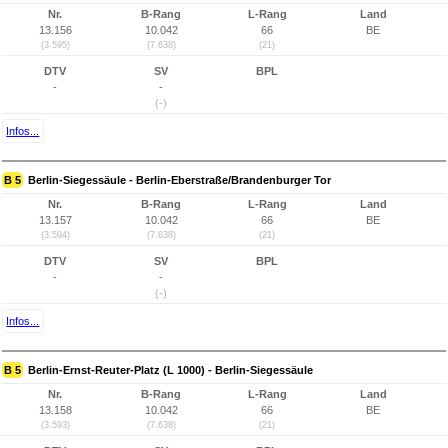
Nr.
B-Rang
L-Rang
Land
13.156
10.042
66
BE
(3.595)
(7.638)
(21)
DTV
SV
BPL
-
-
(-)
Infos...
B 5
Berlin-Siegessäule - Berlin-Eberstraße/Brandenburger Tor
Nr.
B-Rang
L-Rang
Land
13.157
10.042
66
BE
(3.594)
(7.638)
(21)
DTV
SV
BPL
-
-
(-)
Infos...
B 5
Berlin-Ernst-Reuter-Platz (L 1000) - Berlin-Siegessäule
Nr.
B-Rang
L-Rang
Land
13.158
10.042
66
BE
(3.593)
(7.638)
(21)