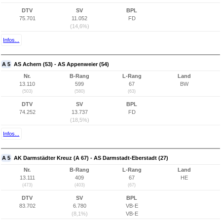
DTV
SV
BPL
75.701
11.052
FD
(14,6%)
Infos...
A 5
AS Achern (53) - AS Appenweier (54)
Nr.
B-Rang
L-Rang
Land
13.110
599
67
BW
(503)
(580)
(63)
DTV
SV
BPL
74.252
13.737
FD
(18,5%)
Infos...
A 5
AK Darmstädter Kreuz (A 67) - AS Darmstadt-Eberstadt (27)
Nr.
B-Rang
L-Rang
Land
13.111
409
67
HE
(473)
(403)
(67)
DTV
SV
BPL
83.702
6.780
VB-E
(8,1%)
VB-E