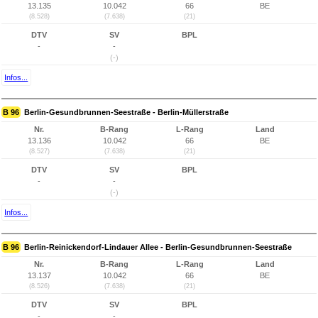
13.135
10.042
66
BE
(8.528)
(7.638)
(21)
DTV
SV
BPL
-
-
(-)
Infos...
B 96
Berlin-Gesundbrunnen-Seestraße - Berlin-Müllerstraße
Nr.
B-Rang
L-Rang
Land
13.136
10.042
66
BE
(8.527)
(7.638)
(21)
DTV
SV
BPL
-
-
(-)
Infos...
B 96
Berlin-Reinickendorf-Lindauer Allee - Berlin-Gesundbrunnen-Seestraße
Nr.
B-Rang
L-Rang
Land
13.137
10.042
66
BE
(8.526)
(7.638)
(21)
DTV
SV
BPL
-
-