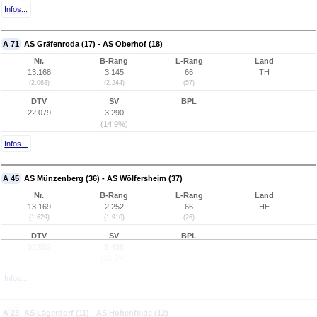
Infos...
A 71
AS Gräfenroda (17) - AS Oberhof (18)
Nr.
B-Rang
L-Rang
Land
13.168
3.145
66
TH
(2.063)
(2.244)
(57)
DTV
SV
BPL
22.079
3.290
(14,9%)
Infos...
A 45
AS Münzenberg (36) - AS Wölfersheim (37)
Nr.
B-Rang
L-Rang
Land
13.169
2.252
66
HE
(1.629)
(1.910)
(26)
DTV
SV
BPL
32.552
5.436
(16,7%)
Infos...
A 23
AS Lägerdorf (11) - AS Hohenfelde (12)