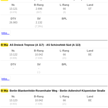
Nr.
B-Rang
L-Rang
Land
13.121
2.696
66
ST
(8.678)
(607)
(6)
DTV
SV
BPL
26.983
2.132
(7,9%)
Infos...
B 96a
AS Dreieck Treptow (A 117) - AS Schönefeld-Süd (A 113)
Nr.
B-Rang
L-Rang
Land
13.122
10.042
66
BE
(8.606)
(7.638)
(21)
DTV
SV
BPL
-
-
(-)
Infos...
B 96a
Berlin-Blankenfelde-Rosenthaler Weg - Berlin-Adlershof-Köpenicker Straße
Nr.
B-Rang
L-Rang
Land
13.123
10.042
66
BE
(8.603)
(7.638)
(21)