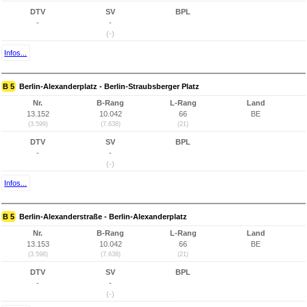
DTV
SV
BPL
-
-
(-)
Infos...
B 5
Berlin-Alexanderplatz - Berlin-Straubsberger Platz
Nr.
B-Rang
L-Rang
Land
13.152
10.042
66
BE
(3.599)
(7.638)
(21)
DTV
SV
BPL
-
-
(-)
Infos...
B 5
Berlin-Alexanderstraße - Berlin-Alexanderplatz
Nr.
B-Rang
L-Rang
Land
13.153
10.042
66
BE
(3.598)
(7.638)
(21)
DTV
SV
BPL
-
-
(-)