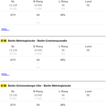
Nr.
B-Rang
L-Rang
Land
13.128
10.042
66
BE
(8.535)
(7.638)
(21)
DTV
SV
BPL
-
-
(-)
Infos...
B 96
Berlin-Mehringbrücke - Berlin-Gneisenaustraße
Nr.
B-Rang
L-Rang
Land
13.129
10.042
66
BE
(8.534)
(7.638)
(21)
DTV
SV
BPL
-
-
(-)
Infos...
B 96
Berlin-Schönenberger Ufer - Berlin-Mehringbrücke
Nr.
B-Rang
L-Rang
Land
13.130
10.042
66
BE
(8.533)
(7.638)
(21)
DTV
SV
BPL