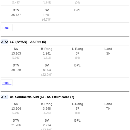
(2.430)
(1.841)
(59)
DTV
SV
BPL
35.137
1.651
(4,7%)
Infos...
A 72
LG (BY/SN) - AS Pirk (5)
Nr.
B-Rang
L-Rang
Land
13.103
1.941
67
SN
(2.081)
(1.718)
(65)
DTV
SV
BPL
38.578
8.564
(22,2%)
Infos...
A 71
AS Sömmerda-Süd (6) - AS Erfurt-Nord (7)
Nr.
B-Rang
L-Rang
Land
13.104
3.248
67
TH
(2.051)
(2.268)
(58)
DTV
SV
BPL
21.206
2.714
(12,8%)