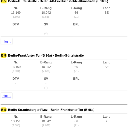
B 5
Berlin-Gürtelstraße - Berlin-Alt-Friedrichsfelde-Rhinstraße (L 1055)
Nr.
B-Rang
L-Rang
Land
13.149
10.042
66
BE
(3.602)
(7.638)
(21)
DTV
SV
BPL
-
-
(-)
Infos...
B 5
Berlin-Frankfurter Tor (B 96a) - Berlin-Gürtelstraße
Nr.
B-Rang
L-Rang
Land
13.150
10.042
66
BE
(3.601)
(7.638)
(21)
DTV
SV
BPL
-
-
(-)
Infos...
B 5
Berlin-Straubsberger Platz - Berlin-Frankfurter Tor (B 96a)
Nr.
B-Rang
L-Rang
Land
13.151
10.042
66
BE
(3.600)
(7.638)
(21)