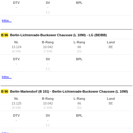
DTV
SV
BPL
-
-
(-)
Infos...
B 96
Berlin-Lichtenrade-Buckower Chaussee (L 1090) - LG (BE/BB)
Nr.
B-Rang
L-Rang
Land
13.124
10.042
66
BE
(8.539)
(7.638)
(21)
DTV
SV
BPL
-
-
(-)
Infos...
B 96
Berlin-Mariendorf (B 101) - Berlin-Lichtenrade-Buckower Chaussee (L 1090)
Nr.
B-Rang
L-Rang
Land
13.125
10.042
66
BE
(8.538)
(7.638)
(21)
DTV
SV
BPL
-
-
(-)