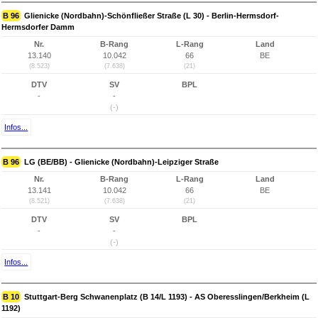
B 96
Glienicke (Nordbahn)-Schönfließer Straße (L 30) - Berlin-Hermsdorf-
Hermsdorfer Damm
Nr.
B-Rang
L-Rang
Land
13.140
10.042
66
BE
(8.523)
(7.638)
(21)
DTV
SV
BPL
-
-
(-)
Infos...
B 96
LG (BE/BB) - Glienicke (Nordbahn)-Leipziger Straße
Nr.
B-Rang
L-Rang
Land
13.141
10.042
66
BE
(8.521)
(7.638)
(21)
DTV
SV
BPL
-
-
(-)
Infos...
B 10
Stuttgart-Berg Schwanenplatz (B 14/L 1193) - AS Oberesslingen/Berkheim (L
1192)