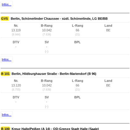
Infos...
GVS
Berlin, Schönerlinder Chaussee - südl. Schönerlinde, LG BE/BB
Nr.
B-Rang
L-Rang
Land
13.119
10.042
66
BE
(8.944)
(7.638)
(21)
DTV
SV
BPL
-
-
(-)
Infos...
B 101
Berlin, Hildburghauser Straße - Berlin-Mariendorf (B 96)
Nr.
B-Rang
L-Rang
Land
13.120
10.042
66
BE
(8.755)
(7.638)
(21)
DTV
SV
BPL
-
-
(-)
Infos...
B 100
Kreuz Halle/Peißen (A 14) - OD-Grenze Stadt Halle (Saale)