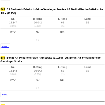
B 5
AS Berlin-Alt-Friedrichsfelde-Gensinger Straße - AS Berlin-Biesdorf-Märkische
Allee (B 158)
Nr.
B-Rang
L-Rang
Land
13.147
10.042
66
BE
(3.604)
(7.638)
(21)
DTV
SV
BPL
-
-
(-)
Infos...
B 5
Berlin-Alt-Friedrichsfelde-Rhinstraße (L 1055) - AS Berlin-Alt-Friedrichsfelde-
Gensinger Straße
Nr.
B-Rang
L-Rang
Land
13.148
10.042
66
BE
(3.603)
(7.638)
(21)
DTV
SV
BPL
-
-
(-)
Infos...