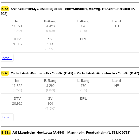
B 87
KVP Oberroßla, Gewerbegebiet - Schwabsdorf, Abzwg. Ri. Oßmannstedt (K
102)
Nr.
B-Rang
L-Rang
Land
11.621
6.420
170
TH
(8.232)
(4.036)
(100)
DTV
SV
BPL
9.716
573
(5,9%)
Infos...
B 45
Michelstadt-Darmstädter Straße (B 47) - Michelstadt-Amorbacher Straße (B 47)
Nr.
B-Rang
L-Rang
Land
11.622
3.292
170
HE
(6.271)
(1.049)
(165)
DTV
SV
BPL
20.928
900
(4,3%)
Infos...
B 38a
AS Mannheim-Neckarau (A 656) - Mannheim-Feudenheim (L 538/K 9753)