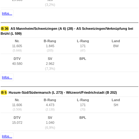
(3,2%)
Infos...
B 36
AS Mannheim/Schwetzingen (A 6) (28) - AS Schwetzingen/Verknüpfung bei
Brühl (L 599)
Nr.
B-Rang
L-Rang
Land
11.605
1.845
171
BW
(5.849)
(205)
(47)
DTV
SV
BPL
40.580
2.962
(7,3%)
Infos...
B 5
Husum-Süd/Südermarsch (L 273) - Witzwort/Friedrichstadt (B 202)
Nr.
B-Rang
L-Rang
Land
11.606
4.473
171
SH
(3.508)
(2.130)
(70)
DTV
SV
BPL
15.072
1.040
(6,9%)
Infos...