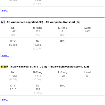
55.928
9.731
(17,4%)
Infos...
A 1
AS Wuppertal-Langerfeld (93) - AS Wuppertal-Ronsdorf (94)
Nr.
B-Rang
L-Rang
Land
11.612
472
171
NW
(84)
(461)
(170)
DTV
SV
BPL
80.393
8.361
(10,4%)
Infos...
B 269
Tholey-Theleyer Straße (L 135) - Tholey-Bergweilerstraße (L 324)
Nr.
B-Rang
L-Rang
Land
11.613
7.449
170
SL
(11.587)
(5.060)
(91)
DTV
SV
BPL
7.513
285
(3,8%)
Infos...