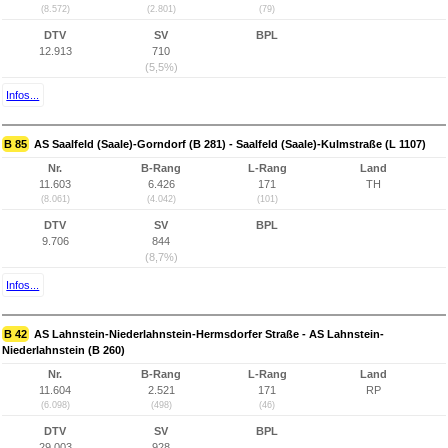
(8.572)
(2.801)
(79)
DTV
SV
BPL
12.913
710
(5,5%)
Infos...
B 85
AS Saalfeld (Saale)-Gorndorf (B 281) - Saalfeld (Saale)-Kulmstraße (L 1107)
Nr.
B-Rang
L-Rang
Land
11.603
6.426
171
TH
(8.061)
(4.042)
(101)
DTV
SV
BPL
9.706
844
(8,7%)
Infos...
B 42
AS Lahnstein-Niederlahnstein-Hermsdorfer Straße - AS Lahnstein-
Niederlahnstein (B 260)
Nr.
B-Rang
L-Rang
Land
11.604
2.521
171
RP
(6.098)
(498)
(46)
DTV
SV
BPL
29.003
928