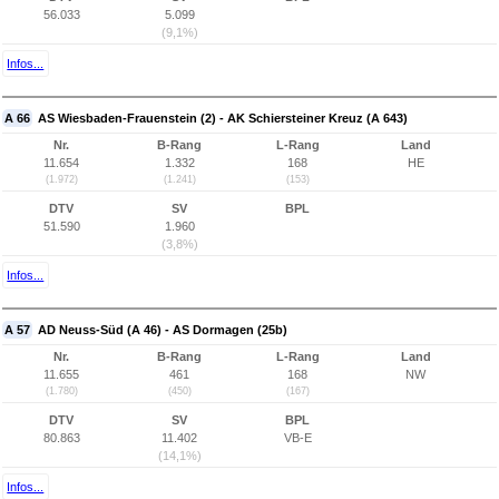
56.033
5.099
(9,1%)
Infos...
A 66
AS Wiesbaden-Frauenstein (2) - AK Schiersteiner Kreuz (A 643)
Nr.
B-Rang
L-Rang
Land
11.654
1.332
168
HE
(1.972)
(1.241)
(153)
DTV
SV
BPL
51.590
1.960
(3,8%)
Infos...
A 57
AD Neuss-Süd (A 46) - AS Dormagen (25b)
Nr.
B-Rang
L-Rang
Land
11.655
461
168
NW
(1.780)
(450)
(167)
DTV
SV
BPL
80.863
11.402
VB-E
(14,1%)
Infos...