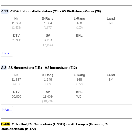
A 39
AS Wolfsburg-Fallersleben (24) - AS Wolfsburg-Mörse (26)
Nr.
B-Rang
L-Rang
Land
11.656
1.884
168
NI
(1.433)
(1.676)
(155)
DTV
SV
BPL
39.908
3.153
(7,9%)
Infos...
A 3
AS Hengersberg (111) - AS Iggensbach (112)
Nr.
B-Rang
L-Rang
Land
11.657
1.146
168
BY
(337)
(1.077)
(162)
DTV
SV
BPL
56.033
11.039
WB*
(19,7%)
Infos...
B 486
Offenthal, Ri. Götzenhain (L 3317) - östl. Langen (Hessen), Ri.
Dreieichenhain (K 172)