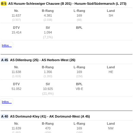
B 5
AS Husum-Schleswiger Chausee (B 201) - Husum-Süd/Südermarsch (L 273)
Nr.
B-Rang
L-Rang
Land
11.637
4.381
169
SH
(3.507)
(2.038)
(68)
DTV
SV
BPL
15.414
1.094
(7,1%)
Infos...
A 45
AS Dillenburg (25) - AS Herborn-West (26)
Nr.
B-Rang
L-Rang
Land
11.638
1.356
169
HE
(1.619)
(1.263)
(154)
DTV
SV
BPL
51.052
10.925
VB-E
(21,4%)
Infos...
A 40
AS Dortmund-Kley (41) - AK Dortmund-West (A 45)
Nr.
B-Rang
L-Rang
Land
11.639
470
169
NW
(1.492)
(459)
(168)