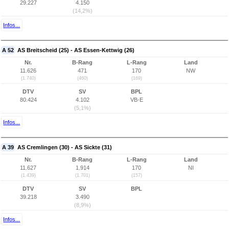
29.227
4.150
(14,2%)
Infos...
A 52
AS Breitscheid (25) - AS Essen-Kettwig (26)
Nr.
B-Rang
L-Rang
Land
11.626
471
170
NW
(1.740)
(460)
(169)
DTV
SV
BPL
80.424
4.102
VB-E
(5,1%)
Infos...
A 39
AS Cremlingen (30) - AS Sickte (31)
Nr.
B-Rang
L-Rang
Land
11.627
1.914
170
NI
(1.439)
(1.701)
(157)
DTV
SV
BPL
39.218
3.490
(8,9%)
Infos...