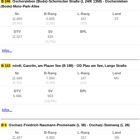
B 246
Oschersleben (Bode)-Schermcker Straße (L 24/K 1359) - Oschersleben
(Bode)-Moto-Park-Allee
Nr.
B-Rang
L-Rang
Land
11.665
5.665
167
ST
(10.897)
(3.289)
(103)
DTV
SV
BPL
11.527
426
(3,7%)
Infos...
B 103
nördl. Ganzlin, am Plauer See (B 198) - OD Plau am See, Lange Straße
Nr.
B-Rang
L-Rang
Land
11.666
7.850
167
MV
(8.783)
(5.455)
(102)
DTV
SV
BPL
6.686
963
(14,4%)
Infos...
B 6
Oschatz-Friedrich-Naumann-Promenade (L 38) - Oschatz-Steinweg (L 28)
Nr.
B-Rang
L-Rang
Land
11.667
5.082
167
SN