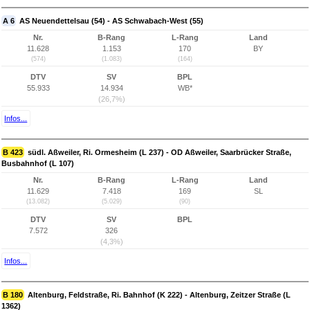
A 6
AS Neuendettelsau (54) - AS Schwabach-West (55)
Nr.
B-Rang
L-Rang
Land
11.628
1.153
170
BY
(574)
(1.083)
(164)
DTV
SV
BPL
55.933
14.934
WB*
(26,7%)
Infos...
B 423
südl. Aßweiler, Ri. Ormesheim (L 237) - OD Aßweiler, Saarbrücker Straße,
Busbahnhof (L 107)
Nr.
B-Rang
L-Rang
Land
11.629
7.418
169
SL
(13.082)
(5.029)
(90)
DTV
SV
BPL
7.572
326
(4,3%)
Infos...
B 180
Altenburg, Feldstraße, Ri. Bahnhof (K 222) - Altenburg, Zeitzer Straße (L
1362)