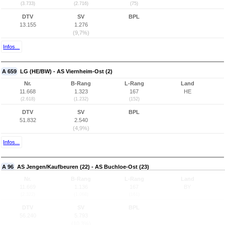
(3.733)
(2.716)
(75)
DTV
SV
BPL
13.155
1.276
(9,7%)
Infos...
A 659
LG (HE/BW) - AS Viernheim-Ost (2)
Nr.
B-Rang
L-Rang
Land
11.668
1.323
167
HE
(2.618)
(1.232)
(152)
DTV
SV
BPL
51.832
2.540
(4,9%)
Infos...
A 96
AS Jengen/Kaufbeuren (22) - AS Buchloe-Ost (23)
Nr.
B-Rang
L-Rang
Land
11.669
1.136
167
BY
(2.322)
(1.068)
(161)
DTV
SV
BPL
56.240
5.793
(10,3%)