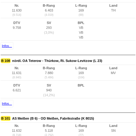
Nr.
B-Rang
L-Rang
Land
11.630
6.403
169
TH
(9.514)
(4.019)
(99)
DTV
SV
BPL
9.758
293
VB
(3,0%)
VB
VB
Infos...
B 108
nördl. OA Teterow - Thürkow, Ri. Sukow-Levitzow (L 23)
Nr.
B-Rang
L-Rang
Land
11.631
7.880
169
MV
(8.940)
(5.484)
(104)
DTV
SV
BPL
6.621
940
(14,2%)
Infos...
B 101
AS Meißen (B 6) - OD Meißen, Fabrikstraße (K 8015)
Nr.
B-Rang
L-Rang
Land
11.632
5.118
169
SN
(8.718)
(2.752)
(77)