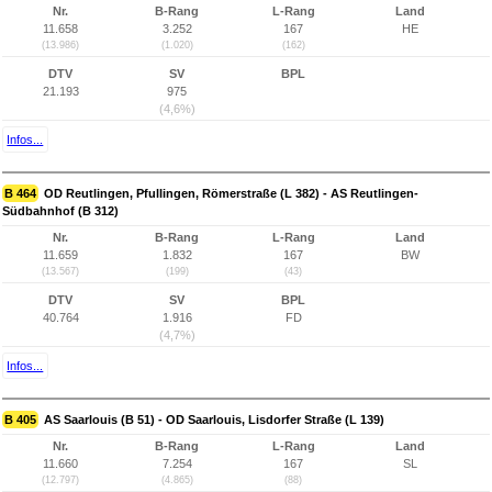
Nr.
B-Rang
L-Rang
Land
11.658
3.252
167
HE
(13.986)
(1.020)
(162)
DTV
SV
BPL
21.193
975
(4,6%)
Infos...
B 464
OD Reutlingen, Pfullingen, Römerstraße (L 382) - AS Reutlingen-
Südbahnhof (B 312)
Nr.
B-Rang
L-Rang
Land
11.659
1.832
167
BW
(13.567)
(199)
(43)
DTV
SV
BPL
40.764
1.916
FD
(4,7%)
Infos...
B 405
AS Saarlouis (B 51) - OD Saarlouis, Lisdorfer Straße (L 139)
Nr.
B-Rang
L-Rang
Land
11.660
7.254
167
SL
(12.797)
(4.865)
(88)