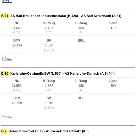
Infos...
B 41
AS Bad Kreuznach-Industriestraße (B 428) - AS Bad Kreuznach (A 61)
Nr.
B-Rang
L-Rang
Land
11.649
2.483
168
RP
(6.058)
(475)
(44)
DTV
SV
BPL
29.434
1.678
(5,7%)
Infos...
B 10
Karlsruhe-Ostring/EnBW (L 560) - AS Karlsruhe-Durlach (A 5) (44)
Nr.
B-Rang
L-Rang
Land
11.650
1.834
168
BW
(4.402)
(200)
(44)
DTV
SV
BPL
40.758
1.019
(2,5%)
Infos...
B 2
Gera-Hermsdorf (K 1) - AS Gera-Cretzschwitz (K 5)