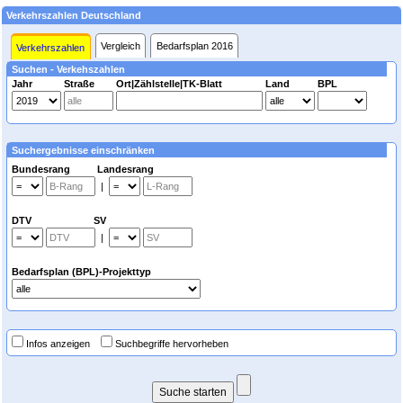
Verkehrszahlen Deutschland
Vergleich
Bedarfsplan 2016
Verkehrszahlen
Suchen - Verkehszahlen
Jahr
Straße
Ort|Zählstelle|TK-Blatt
Land
BPL
Suchergebnisse einschränken
Bundesrang Landesrang
|
DTV SV
|
Bedarfsplan (BPL)-Projekttyp
Infos anzeigen
Suchbegriffe hervorheben