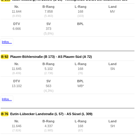
Nr.
B-Rang
L-Rang
Land
11.644
7.858
168
MV
(8.850)
(5.463)
(103)
DTV
SV
BPL
6.666
373
(5,6%)
Infos...
B 92
Plauen-Böhlerstraße (B 173) - AS Plauen-Süd (A 72)
Nr.
B-Rang
L-Rang
Land
11.645
5.102
168
SN
(8.409)
(2.736)
(76)
DTV
SV
BPL
13.102
563
WB*
(4,3%)
Infos...
B 76
Eutin-Lübecker Landstraße (L 57) - AS Süsel (L 309)
Nr.
B-Rang
L-Rang
Land
11.646
4.337
168
SH
(7.824)
(1.995)
(67)