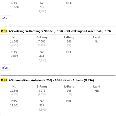
DTV
SV
BPL
15.576
716
(4,6%)
Infos...
B 51
AS Völklingen-Karolinger Straße (L 136) - OD Völklingen-Luisenthal (L 163)
Nr.
B-Rang
L-Rang
Land
11.647
7.388
168
SL
(6.654)
(4.999)
(89)
DTV
SV
BPL
7.649
474
(6,2%)
Infos...
B 45
AS Hanau-Klein Auheim (K 200) - AS HU-Klein-Auheim (B 43A)
Nr.
B-Rang
L-Rang
Land
11.648
3.271
168
HE
(6.246)
(1.036)
(163)
DTV
SV
BPL
21.051
589
(2,8%)