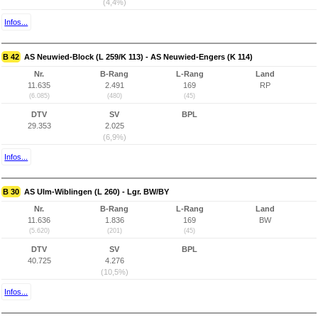
(4,4%)
Infos...
B 42
AS Neuwied-Block (L 259/K 113) - AS Neuwied-Engers (K 114)
Nr.
B-Rang
L-Rang
Land
11.635
2.491
169
RP
(6.085)
(480)
(45)
DTV
SV
BPL
29.353
2.025
(6,9%)
Infos...
B 30
AS Ulm-Wiblingen (L 260) - Lgr. BW/BY
Nr.
B-Rang
L-Rang
Land
11.636
1.836
169
BW
(5.620)
(201)
(45)
DTV
SV
BPL
40.725
4.276
(10,5%)
Infos...