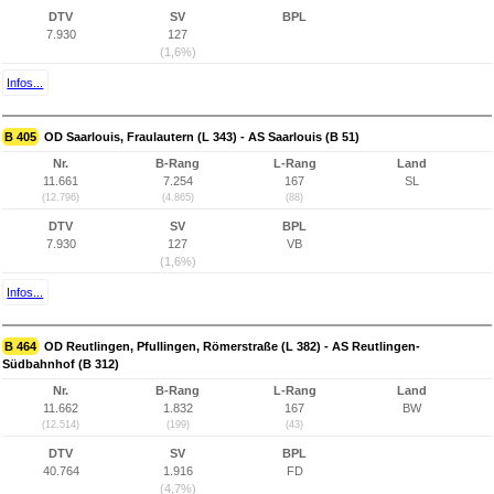
DTV
SV
BPL
7.930
127
(1,6%)
Infos...
B 405
OD Saarlouis, Fraulautern (L 343) - AS Saarlouis (B 51)
Nr.
B-Rang
L-Rang
Land
11.661
7.254
167
SL
(12.796)
(4.865)
(88)
DTV
SV
BPL
7.930
127
VB
(1,6%)
Infos...
B 464
OD Reutlingen, Pfullingen, Römerstraße (L 382) - AS Reutlingen-
Südbahnhof (B 312)
Nr.
B-Rang
L-Rang
Land
11.662
1.832
167
BW
(12.514)
(199)
(43)
DTV
SV
BPL
40.764
1.916
FD
(4,7%)