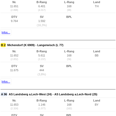
Nr.
B-Rang
L-Rang
Land
11.651
6.401
168
TH
(2.898)
(4.017)
(98)
DTV
SV
BPL
9.764
1.592
(16,3%)
Infos...
B 2
Michendorf (K 6909) - Langerwisch (L 77)
Nr.
B-Rang
L-Rang
Land
11.652
5.611
168
BB
(2.852)
(3.237)
(58)
DTV
SV
BPL
11.675
444
(3,8%)
Infos...
A 96
AS Landsberg a.Lech-West (24) - AS Landsberg a.Lech-Nord (25)
Nr.
B-Rang
L-Rang
Land
11.653
1.146
168
BY
(2.324)
(1.077)
(162)
DTV
SV
BPL