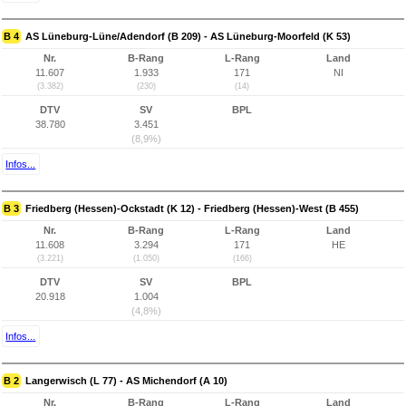
B 4
AS Lüneburg-Lüne/Adendorf (B 209) - AS Lüneburg-Moorfeld (K 53)
Nr.
B-Rang
L-Rang
Land
11.607
1.933
171
NI
(3.382)
(230)
(14)
DTV
SV
BPL
38.780
3.451
(8,9%)
Infos...
B 3
Friedberg (Hessen)-Ockstadt (K 12) - Friedberg (Hessen)-West (B 455)
Nr.
B-Rang
L-Rang
Land
11.608
3.294
171
HE
(3.221)
(1.050)
(166)
DTV
SV
BPL
20.918
1.004
(4,8%)
Infos...
B 2
Langerwisch (L 77) - AS Michendorf (A 10)
Nr.
B-Rang
L-Rang
Land