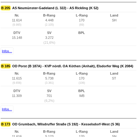
B 205
AS Neumünster-Gadeland (L 322) - AS Rickling (K 52)
Nr.
B-Rang
L-Rang
Land
11.614
4.448
170
SH
(9.995)
(2.105)
(69)
DTV
SV
BPL
15.148
3.272
(21,6%)
Infos...
B 185
OD Porst (B 187A) - KVP nördl. OA Köthen (Anhalt), Elsdorfer Weg (K 2084)
Nr.
B-Rang
L-Rang
Land
11.615
5.738
170
ST
(9.656)
(3.361)
(106)
DTV
SV
BPL
11.309
701
WB
(6,2%)
Infos...
B 173
OD Grumbach, Wilsdruffer Straße (S 192) - Kesselsdorf-West (S 36)
Nr.
B-Rang
L-Rang
Land
11.616
5.123
170
SN