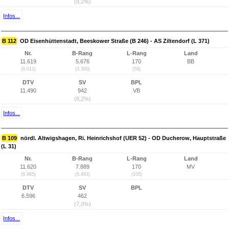
(8,2%)
Infos...
B 112
OD Eisenhüttenstadt, Beeskower Straße (B 246) - AS Ziltendorf (L 371)
Nr.
B-Rang
L-Rang
Land
11.619
5.676
170
BB
(9.012)
(3.300)
(59)
DTV
SV
BPL
11.490
942
VB
(8,2%)
Infos...
B 109
nördl. Altwigshagen, Ri. Heinrichshof (UER 52) - OD Ducherow, Hauptstraße
(L 31)
Nr.
B-Rang
L-Rang
Land
11.620
7.889
170
MV
(8.965)
(5.493)
(105)
DTV
SV
BPL
6.596
462
(7,0%)
Infos...