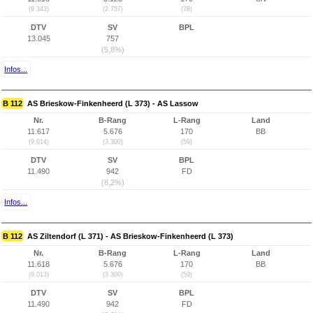
(9.343)
(2.757)
(78)
DTV
SV
BPL
13.045
757
(5,8%)
Infos...
B 112
AS Brieskow-Finkenheerd (L 373) - AS Lassow
Nr.
B-Rang
L-Rang
Land
11.617
5.676
170
BB
(9.014)
(3.300)
(59)
DTV
SV
BPL
11.490
942
FD
(8,2%)
Infos...
B 112
AS Ziltendorf (L 371) - AS Brieskow-Finkenheerd (L 373)
Nr.
B-Rang
L-Rang
Land
11.618
5.676
170
BB
(9.013)
(3.300)
(59)
DTV
SV
BPL
11.490
942
FD