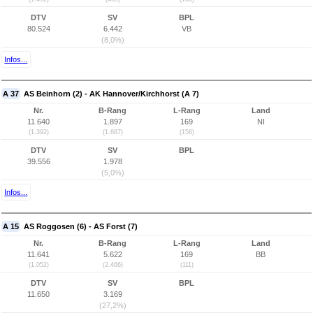
DTV
SV
BPL
80.524
6.442
VB
(8,0%)
Infos...
A 37
AS Beinhorn (2) - AK Hannover/Kirchhorst (A 7)
Nr.
B-Rang
L-Rang
Land
11.640
1.897
169
NI
(1.392)
(1.687)
(156)
DTV
SV
BPL
39.556
1.978
(5,0%)
Infos...
A 15
AS Roggosen (6) - AS Forst (7)
Nr.
B-Rang
L-Rang
Land
11.641
5.622
169
BB
(1.052)
(2.466)
(111)
DTV
SV
BPL
11.650
3.169
(27,2%)