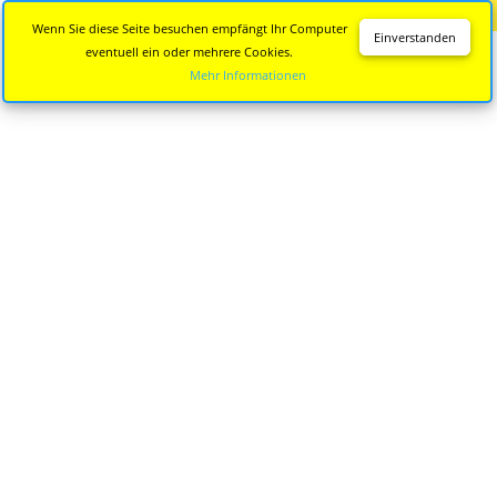
Diese Seite wird nicht mehr aktualisiert.
Zur neuen Seite
Wenn Sie diese Seite besuchen empfängt Ihr Computer
Einverstanden
eventuell ein oder mehrere Cookies.
Mehr Informationen