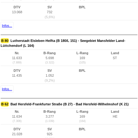
DTV
SV
BPL
13.068
732
(5,6%)
Infos...
B 80
Lutherstadt Eisleben-Helfta (B 180/L 151) - Seegebiet Mansfelder Land-
Lüttchendorf (L 164)
Nr.
B-Rang
L-Rang
Land
11.633
5.698
169
ST
(7.889)
(3.322)
(105)
DTV
SV
BPL
11.435
1.052
(9,2%)
Infos...
B 62
Bad Hersfeld-Frankfurter Straße (B 27) - Bad Hersfeld-Wilhelmshof (K 21)
Nr.
B-Rang
L-Rang
Land
11.634
3.277
169
HE
(7.306)
(1.039)
(164)
DTV
SV
BPL
21.028
925