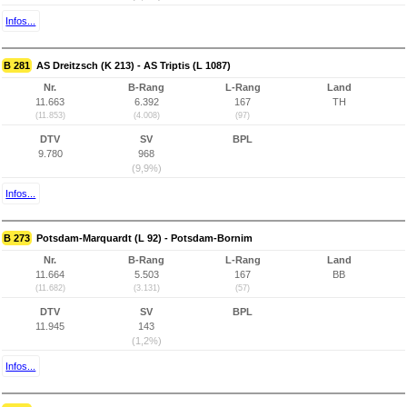
Infos...
B 281
AS Dreitzsch (K 213) - AS Triptis (L 1087)
Nr.
B-Rang
L-Rang
Land
11.663
6.392
167
TH
(11.853)
(4.008)
(97)
DTV
SV
BPL
9.780
968
(9,9%)
Infos...
B 273
Potsdam-Marquardt (L 92) - Potsdam-Bornim
Nr.
B-Rang
L-Rang
Land
11.664
5.503
167
BB
(11.682)
(3.131)
(57)
DTV
SV
BPL
11.945
143
(1,2%)
Infos...