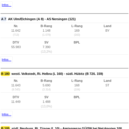
Infos...
A 7
AK Ulm/Elchingen (A 8) - AS Nersingen (121)
Nr.
B-Rang
L-Rang
Land
11.642
1.148
169
BY
(713)
(1.079)
(163)
DTV
SV
BPL
55.983
7.390
(13,2%)
Infos...
B 180
westl. Volkstedt, Ri. Helbra (L 160) - südl. Hübitz (B 72/L 159)
Nr.
B-Rang
L-Rang
Land
11.643
5.690
168
ST
(9.545)
(3.314)
(104)
DTV
SV
BPL
11.449
1.488
(13,0%)
Infos...
B 105
südl. Neuburg, Ri. Züsow (L 10) - Amtsgrenze GÜ/SN bei Netzknoten 100