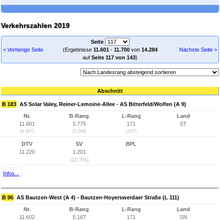
Verkehrszahlen 2019
Seite
< Vorherige Seite
(Ergebnisse
11.601
-
11.700
von
14.284
Nächste Seite >
auf
Seite 117 von 143
)
Abschnitt
B 183
AS Solar Valey, Reiner-Lemoine-Allee - AS Bitterfeld/Wolfen (A 9)
Nr.
B-Rang
L-Rang
Land
11.601
5.775
171
ST
(9.607)
(3.398)
(107)
DTV
SV
BPL
11.220
1.201
(10,7%)
Infos...
B 96
AS Bautzen-West (A 4) - Bautzen-Hoyerswerdaer Straße (L 111)
Nr.
B-Rang
L-Rang
Land
11.602
5.167
171
SN