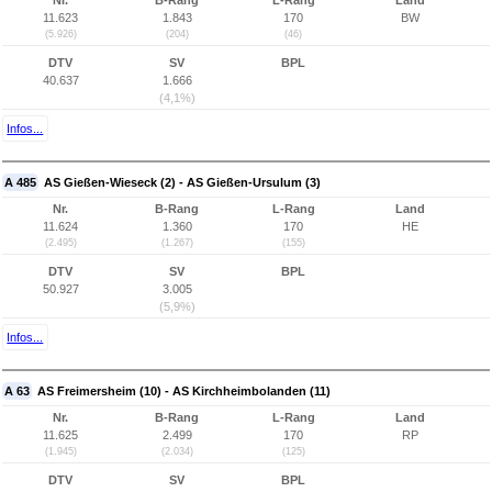
Nr.
B-Rang
L-Rang
Land
11.623
1.843
170
BW
(5.926)
(204)
(46)
DTV
SV
BPL
40.637
1.666
(4,1%)
Infos...
A 485
AS Gießen-Wieseck (2) - AS Gießen-Ursulum (3)
Nr.
B-Rang
L-Rang
Land
11.624
1.360
170
HE
(2.495)
(1.267)
(155)
DTV
SV
BPL
50.927
3.005
(5,9%)
Infos...
A 63
AS Freimersheim (10) - AS Kirchheimbolanden (11)
Nr.
B-Rang
L-Rang
Land
11.625
2.499
170
RP
(1.945)
(2.034)
(125)
DTV
SV
BPL