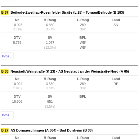
B 87
Beilrode-Zwethau-Rosenfelder Straße (L 25) - Torgau/Beilrode (B 183)
Nr.
B-Rang
L-Rang
Land
10.023
6.860
289
SN
(8.179)
(4.473)
(197)
DTV
SV
BPL
8.753
1.077
WB*
(12,3%)
WB*
Infos...
B 38
Neustadt/Weinstraße (K 23) - AS Neustadt an der Weinstraße-Nord (A 65)
Nr.
B-Rang
L-Rang
Land
10.024
3.659
289
RP
(5.891)
(1.372)
(137)
DTV
SV
BPL
18.606
651
(3,5%)
Infos...
B 27
AS Donaueschingen (A 864) - Bad Dürrheim (B 33)
Nr.
B-Rang
L-Rang
Land