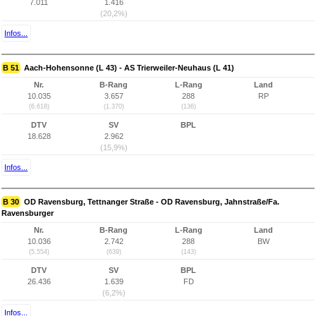
7.011
1.416
(20,2%)
Infos...
B 51
Aach-Hohensonne (L 43) - AS Trierweiler-Neuhaus (L 41)
Nr.
B-Rang
L-Rang
Land
10.035
3.657
288
RP
(6.618)
(1.370)
(136)
DTV
SV
BPL
18.628
2.962
(15,9%)
Infos...
B 30
OD Ravensburg, Tettnanger Straße - OD Ravensburg, Jahnstraße/Fa.
Ravensburger
Nr.
B-Rang
L-Rang
Land
10.036
2.742
288
BW
(5.554)
(639)
(143)
DTV
SV
BPL
26.436
1.639
FD
(6,2%)
Infos...