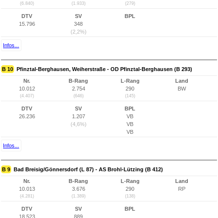
(6.840)
(1.933)
(279)
DTV
SV
BPL
15.796
348
(2,2%)
Infos...
B 10
Pfinztal-Berghausen, Weiherstraße - OD Pfinztal-Berghausen (B 293)
Nr.
B-Rang
L-Rang
Land
10.012
2.754
290
BW
(4.407)
(646)
(145)
DTV
SV
BPL
26.236
1.207
VB
(4,6%)
VB
VB
Infos...
B 9
Bad Breisig/Gönnersdorf (L 87) - AS Brohl-Lützing (B 412)
Nr.
B-Rang
L-Rang
Land
10.013
3.676
290
RP
(4.281)
(1.389)
(138)
DTV
SV
BPL
18.523
889