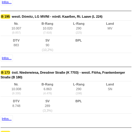
Infos...
B 195
westl. Dömitz, LG MV/NI - nördl. Kaarßen, Ri. Laave (L 224)
Nr.
B-Rang
L-Rang
Land
10.007
10.020
290
MV
(9.857)
(7.616)
(225)
DTV
SV
BPL
883
90
(10,2%)
Infos...
B 173
östl. Niederwiesa, Dresdner Straße (K 7703) - westl. Flöha, Frankenberger
Straße (B 180)
Nr.
B-Rang
L-Rang
Land
10.008
6.863
290
SN
(9.330)
(4.476)
(198)
DTV
SV
BPL
8.748
289
(3,3%)
Infos...