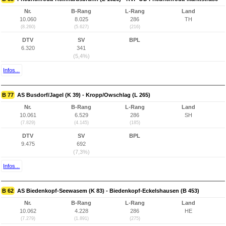
Nr.
B-Rang
L-Rang
Land
10.060
8.025
286
TH
(8.260)
(5.627)
(216)
DTV
SV
BPL
6.320
341
(5,4%)
Infos...
B 77
AS Busdorf/Jagel (K 39) - Kropp/Owschlag (L 265)
Nr.
B-Rang
L-Rang
Land
10.061
6.529
286
SH
(7.829)
(4.145)
(185)
DTV
SV
BPL
9.475
692
(7,3%)
Infos...
B 62
AS Biedenkopf-Seewasem (K 83) - Biedenkopf-Eckelshausen (B 453)
Nr.
B-Rang
L-Rang
Land
10.062
4.228
286
HE
(7.279)
(1.891)
(275)