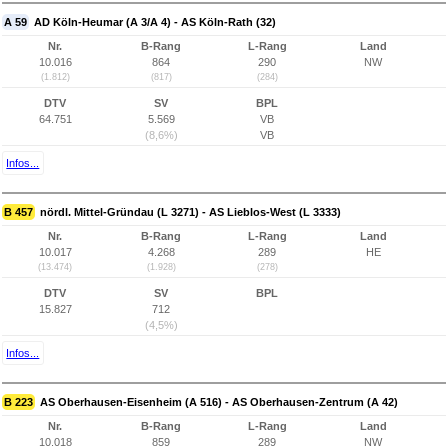
A 59
AD Köln-Heumar (A 3/A 4) - AS Köln-Rath (32)
Nr.
B-Rang
L-Rang
Land
10.016
864
290
NW
(1.812)
(817)
(284)
DTV
SV
BPL
64.751
5.569
VB
(8,6%)
VB
Infos...
B 457
nördl. Mittel-Gründau (L 3271) - AS Lieblos-West (L 3333)
Nr.
B-Rang
L-Rang
Land
10.017
4.268
289
HE
(13.474)
(1.928)
(278)
DTV
SV
BPL
15.827
712
(4,5%)
Infos...
B 223
AS Oberhausen-Eisenheim (A 516) - AS Oberhausen-Zentrum (A 42)
Nr.
B-Rang
L-Rang
Land
10.018
859
289
NW