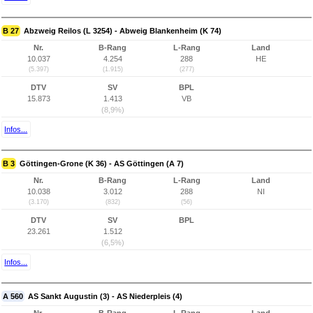
B 27
Abzweig Reilos (L 3254) - Abweig Blankenheim (K 74)
Nr.
B-Rang
L-Rang
Land
10.037
4.254
288
HE
(5.397)
(1.915)
(277)
DTV
SV
BPL
15.873
1.413
VB
(8,9%)
Infos...
B 3
Göttingen-Grone (K 36) - AS Göttingen (A 7)
Nr.
B-Rang
L-Rang
Land
10.038
3.012
288
NI
(3.170)
(832)
(56)
DTV
SV
BPL
23.261
1.512
(6,5%)
Infos...
A 560
AS Sankt Augustin (3) - AS Niederpleis (4)