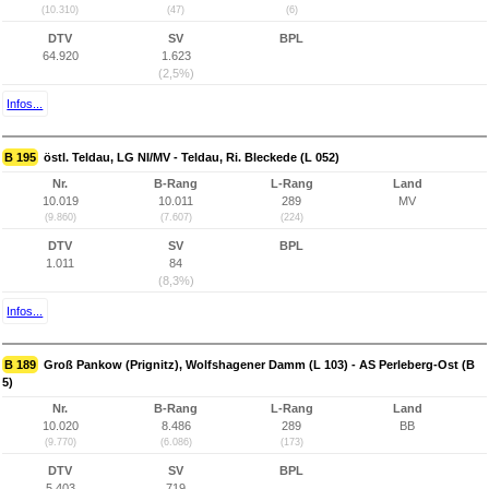
(10.310)
(47)
(6)
DTV
SV
BPL
64.920
1.623
(2,5%)
Infos...
B 195
östl. Teldau, LG NI/MV - Teldau, Ri. Bleckede (L 052)
Nr.
B-Rang
L-Rang
Land
10.019
10.011
289
MV
(9.860)
(7.607)
(224)
DTV
SV
BPL
1.011
84
(8,3%)
Infos...
B 189
Groß Pankow (Prignitz), Wolfshagener Damm (L 103) - AS Perleberg-Ost (B
5)
Nr.
B-Rang
L-Rang
Land
10.020
8.486
289
BB
(9.770)
(6.086)
(173)
DTV
SV
BPL
5.403
719