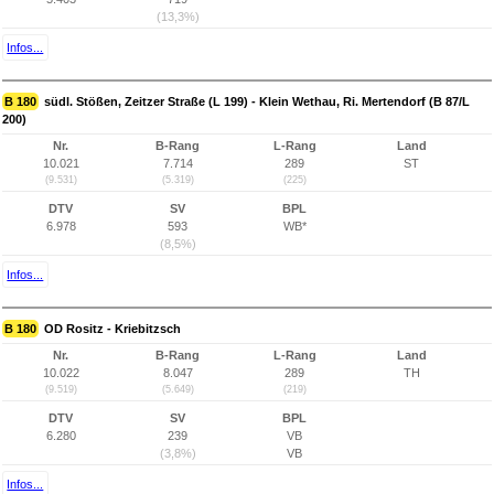
(13,3%)
Infos...
B 180
südl. Stößen, Zeitzer Straße (L 199) - Klein Wethau, Ri. Mertendorf (B 87/L
200)
Nr.
B-Rang
L-Rang
Land
10.021
7.714
289
ST
(9.531)
(5.319)
(225)
DTV
SV
BPL
6.978
593
WB*
(8,5%)
Infos...
B 180
OD Rositz - Kriebitzsch
Nr.
B-Rang
L-Rang
Land
10.022
8.047
289
TH
(9.519)
(5.649)
(219)
DTV
SV
BPL
6.280
239
VB
(3,8%)
VB
Infos...