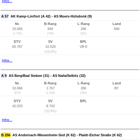
Infos...
A 57
AK Kamp-Lintfort (A 42) - AS Moers-Hülsdonk (9)
Nr.
B-Rang
L-Rang
Land
10.065
840
286
NW
(1.763)
(796)
(281)
DTV
SV
BPL
65.787
10.526
VB-E
(16,0%)
Infos...
A 9
AS Berg/Bad Steben (31) - AS Naila/Selbitz (32)
Nr.
B-Rang
L-Rang
Land
10.066
1.767
286
BY
(873)
(1.594)
(265)
DTV
SV
BPL
42.033
8.743
(20,8%)
Infos...
B 256
AS Andernach-Miesenheim-Süd (K 62) - Plaidt-Eicher Straße (K 62)