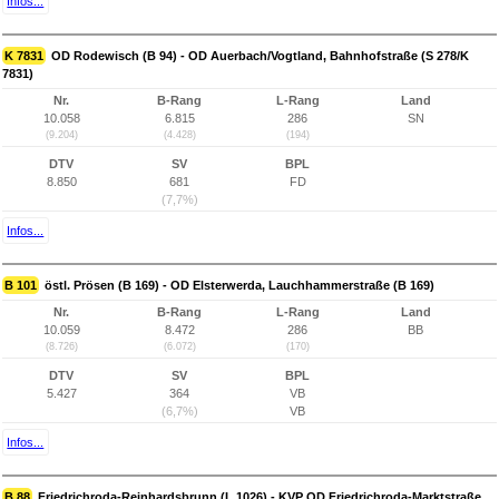
Infos...
K 7831
OD Rodewisch (B 94) - OD Auerbach/Vogtland, Bahnhofstraße (S 278/K
7831)
Nr.
B-Rang
L-Rang
Land
10.058
6.815
286
SN
(9.204)
(4.428)
(194)
DTV
SV
BPL
8.850
681
FD
(7,7%)
Infos...
B 101
östl. Prösen (B 169) - OD Elsterwerda, Lauchhammerstraße (B 169)
Nr.
B-Rang
L-Rang
Land
10.059
8.472
286
BB
(8.726)
(6.072)
(170)
DTV
SV
BPL
5.427
364
VB
(6,7%)
VB
Infos...
B 88
Friedrichroda-Reinhardsbrunn (L 1026) - KVP OD Friedrichroda-Marktstraße