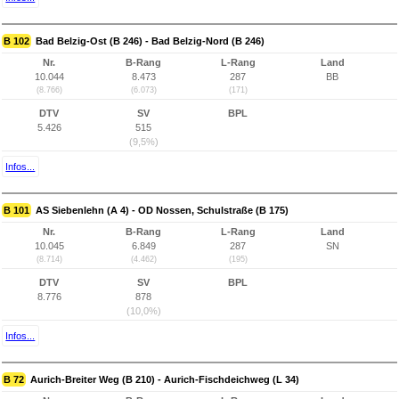
B 102
Bad Belzig-Ost (B 246) - Bad Belzig-Nord (B 246)
Nr.
B-Rang
L-Rang
Land
10.044
8.473
287
BB
(8.766)
(6.073)
(171)
DTV
SV
BPL
5.426
515
(9,5%)
Infos...
B 101
AS Siebenlehn (A 4) - OD Nossen, Schulstraße (B 175)
Nr.
B-Rang
L-Rang
Land
10.045
6.849
287
SN
(8.714)
(4.462)
(195)
DTV
SV
BPL
8.776
878
(10,0%)
Infos...
B 72
Aurich-Breiter Weg (B 210) - Aurich-Fischdeichweg (L 34)