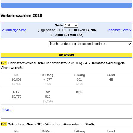
Verkehrszahlen 2019
Seite
< Vorherige Seite
(Ergebnisse
10.001
-
10.100
von
14.284
Nächste Seite >
auf
Seite 101 von 143
)
Abschnitt
B 3
Darmstadt-Wixhausen-Hindemithstraße (K 166) - AS Darmstadt-Arheiligen-
Virchowstraße
Nr.
B-Rang
L-Rang
Land
10.001
4.277
291
HE
(3.243)
(1.937)
(280)
DTV
SV
BPL
15.776
820
(5,2%)
Infos...
B 2
Wittenberg-Nord (OE) - Wittenberg-Annendorfer Straße
Nr.
B-Rang
L-Rang
Land