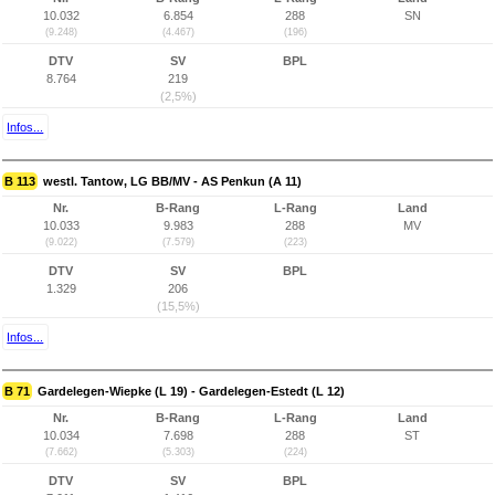
10.032
6.854
288
SN
(9.248)
(4.467)
(196)
DTV
SV
BPL
8.764
219
(2,5%)
Infos...
B 113
westl. Tantow, LG BB/MV - AS Penkun (A 11)
Nr.
B-Rang
L-Rang
Land
10.033
9.983
288
MV
(9.022)
(7.579)
(223)
DTV
SV
BPL
1.329
206
(15,5%)
Infos...
B 71
Gardelegen-Wiepke (L 19) - Gardelegen-Estedt (L 12)
Nr.
B-Rang
L-Rang
Land
10.034
7.698
288
ST
(7.662)
(5.303)
(224)
DTV
SV
BPL