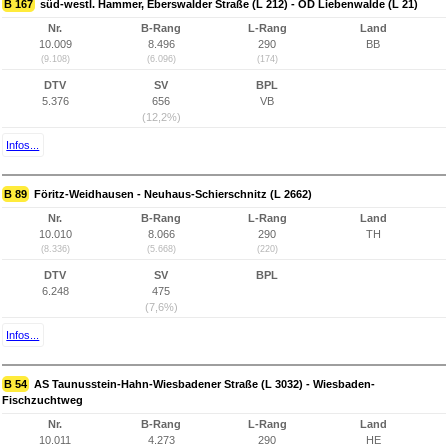
B 167
süd-westl. Hammer, Eberswalder Straße (L 212) - OD Liebenwalde (L 21)
Nr.
B-Rang
L-Rang
Land
10.009
8.496
290
BB
(9.108)
(6.096)
(174)
DTV
SV
BPL
5.376
656
VB
(12,2%)
Infos...
B 89
Föritz-Weidhausen - Neuhaus-Schierschnitz (L 2662)
Nr.
B-Rang
L-Rang
Land
10.010
8.066
290
TH
(8.336)
(5.668)
(220)
DTV
SV
BPL
6.248
475
(7,6%)
Infos...
B 54
AS Taunusstein-Hahn-Wiesbadener Straße (L 3032) - Wiesbaden-
Fischzuchtweg
Nr.
B-Rang
L-Rang
Land
10.011
4.273
290
HE