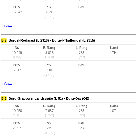
DTV
SV
BPL
15.947
829
(5,2%)
Infos...
B 7
Bürgel-Rodigast (L 2316) - Bürgel-Thalbürgel (L 2315)
Nr.
B-Rang
L-Rang
Land
10.049
8.028
287
TH
(3.955)
(5.630)
(217)
DTV
SV
BPL
6.317
310
(4,9%)
Infos...
B 1
Burg-Grabower Landstraße (L 52) - Burg-Ost (OE)
Nr.
B-Rang
L-Rang
Land
10.050
7.687
287
ST
(2.787)
(5.292)
(223)
DTV
SV
BPL
7.037
711
VB
(10,1%)