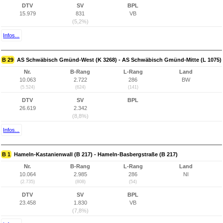
DTV
SV
BPL
15.979
831
VB
(5,2%)
Infos...
B 29
AS Schwäbisch Gmünd-West (K 3268) - AS Schwäbisch Gmünd-Mitte (L 1075)
Nr.
B-Rang
L-Rang
Land
10.063
2.722
286
BW
(5.524)
(624)
(141)
DTV
SV
BPL
26.619
2.342
(8,8%)
Infos...
B 1
Hameln-Kastanienwall (B 217) - Hameln-Basbergstraße (B 217)
Nr.
B-Rang
L-Rang
Land
10.064
2.985
286
NI
(2.735)
(808)
(54)
DTV
SV
BPL
23.458
1.830
VB
(7,8%)