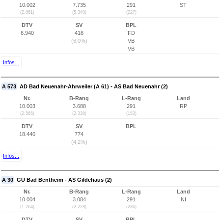
10.002
7.735
291
ST
(2.861)
(5.340)
(227)
DTV
SV
BPL
6.940
416
FD
(6,0%)
VB
VB
Infos...
A 573
AD Bad Neuenahr-Ahrweiler (A 61) - AS Bad Neuenahr (2)
Nr.
B-Rang
L-Rang
Land
10.003
3.688
291
RP
(2.565)
(2.338)
(153)
DTV
SV
BPL
18.440
774
(4,2%)
Infos...
A 30
GÜ Bad Bentheim - AS Gildehaus (2)
Nr.
B-Rang
L-Rang
Land
10.004
3.084
291
NI
(1.264)
(2.228)
(236)
DTV
SV
BPL