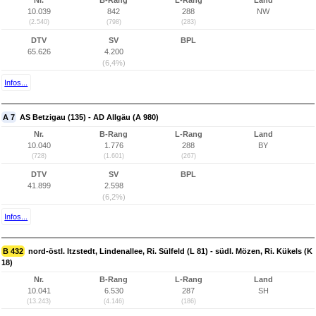
Nr.
B-Rang
L-Rang
Land
10.039
842
288
NW
(2.540)
(798)
(283)
DTV
SV
BPL
65.626
4.200
(6,4%)
Infos...
A 7
AS Betzigau (135) - AD Allgäu (A 980)
Nr.
B-Rang
L-Rang
Land
10.040
1.776
288
BY
(728)
(1.601)
(267)
DTV
SV
BPL
41.899
2.598
(6,2%)
Infos...
B 432
nord-östl. Itzstedt, Lindenallee, Ri. Sülfeld (L 81) - südl. Mözen, Ri. Kükels (K
18)
Nr.
B-Rang
L-Rang
Land
10.041
6.530
287
SH
(13.243)
(4.146)
(186)