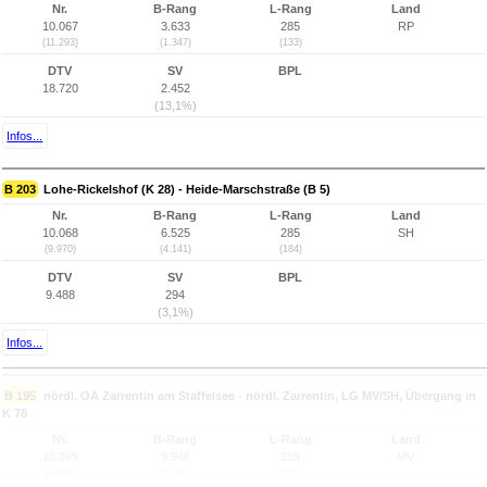
Nr.
B-Rang
L-Rang
Land
10.067
3.633
285
RP
(11.293)
(1.347)
(133)
DTV
SV
BPL
18.720
2.452
(13,1%)
Infos...
B 203
Lohe-Rickelshof (K 28) - Heide-Marschstraße (B 5)
Nr.
B-Rang
L-Rang
Land
10.068
6.525
285
SH
(9.970)
(4.141)
(184)
DTV
SV
BPL
9.488
294
(3,1%)
Infos...
B 195
nördl. OA Zarrentin am Staffelsee - nördl. Zarrentin, LG MV/SH, Übergang in
K 78
Nr.
B-Rang
L-Rang
Land
10.069
9.946
285
MV
(9.866)
(7.542)
(220)