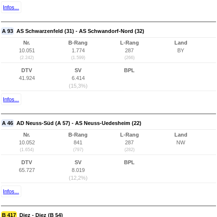
Infos...
A 93
AS Schwarzenfeld (31) - AS Schwandorf-Nord (32)
Nr.
B-Rang
L-Rang
Land
10.051
1.774
287
BY
(2.242)
(1.599)
(266)
DTV
SV
BPL
41.924
6.414
(15,3%)
Infos...
A 46
AD Neuss-Süd (A 57) - AS Neuss-Uedesheim (22)
Nr.
B-Rang
L-Rang
Land
10.052
841
287
NW
(1.654)
(797)
(282)
DTV
SV
BPL
65.727
8.019
(12,2%)
Infos...
B 417
Diez - Diez (B 54)