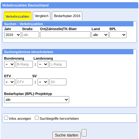
Verkehrszahlen Deutschland
Vergleich
Bedarfsplan 2016
Verkehrszahlen
Suchen - Verkehszahlen
Jahr
Straße
Ort|Zählstelle|TK-Blatt
Land
BPL
Suchergebnisse einschränken
Bundesrang Landesrang
|
DTV SV
|
Bedarfsplan (BPL)-Projekttyp
Infos anzeigen
Suchbegriffe hervorheben