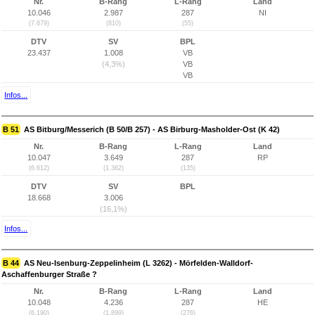
Nr.
B-Rang
L-Rang
Land
10.046
2.987
287
NI
(7.679)
(810)
(55)
DTV
SV
BPL
23.437
1.008
VB
(4,3%)
VB
VB
Infos...
B 51
AS Bitburg/Messerich (B 50/B 257) - AS Birburg-Masholder-Ost (K 42)
Nr.
B-Rang
L-Rang
Land
10.047
3.649
287
RP
(6.612)
(1.362)
(135)
DTV
SV
BPL
18.668
3.006
(16,1%)
Infos...
B 44
AS Neu-Isenburg-Zeppelinheim (L 3262) - Mörfelden-Walldorf-
Aschaffenburger Straße ?
Nr.
B-Rang
L-Rang
Land
10.048
4.236
287
HE
(6.190)
(1.899)
(276)