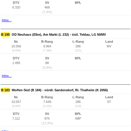
DTV
SV
BPL
6.320
468
(7,4%)
Infos...
B 195
OD Neuhaus (Elbe), Am Markt (L 232) - östl. Teldau, LG NI/MV
Nr.
B-Rang
L-Rang
Land
10.056
9.964
286
MV
(9.859)
(7.560)
(221)
DTV
SV
BPL
1.495
88
(5,9%)
Infos...
B 183
Wolfen-Süd (B 184) - nördl. Sandersdorf, Ri. Thalheim (K 2056)
Nr.
B-Rang
L-Rang
Land
10.057
7.649
286
ST
(9.605)
(5.254)
(222)
DTV
SV
BPL
7.112
875
WB*
(12,3%)