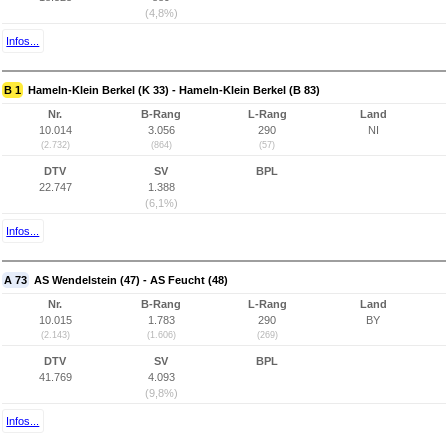
(4,8%)
Infos...
B 1
Hameln-Klein Berkel (K 33) - Hameln-Klein Berkel (B 83)
Nr.
B-Rang
L-Rang
Land
10.014
3.056
290
NI
(2.732)
(864)
(57)
DTV
SV
BPL
22.747
1.388
(6,1%)
Infos...
A 73
AS Wendelstein (47) - AS Feucht (48)
Nr.
B-Rang
L-Rang
Land
10.015
1.783
290
BY
(2.143)
(1.606)
(269)
DTV
SV
BPL
41.769
4.093
(9,8%)
Infos...