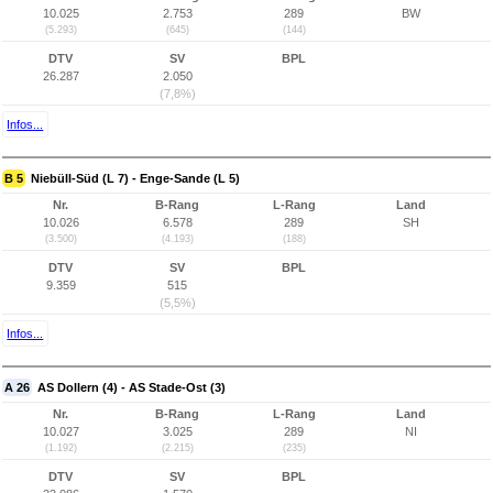
10.025
2.753
289
BW
(5.293)
(645)
(144)
DTV
SV
BPL
26.287
2.050
(7,8%)
Infos...
B 5
Niebüll-Süd (L 7) - Enge-Sande (L 5)
Nr.
B-Rang
L-Rang
Land
10.026
6.578
289
SH
(3.500)
(4.193)
(188)
DTV
SV
BPL
9.359
515
(5,5%)
Infos...
A 26
AS Dollern (4) - AS Stade-Ost (3)
Nr.
B-Rang
L-Rang
Land
10.027
3.025
289
NI
(1.192)
(2.215)
(235)
DTV
SV
BPL