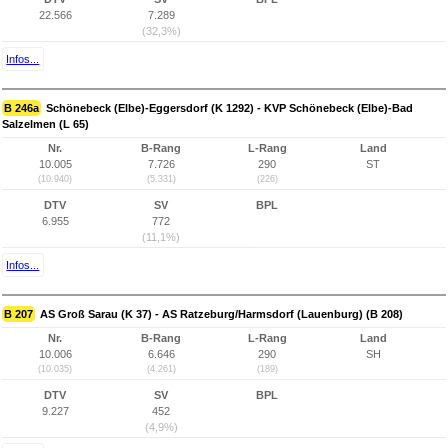
22.566
7.289
(32,3%)
Infos...
B 246a
Schönebeck (Elbe)-Eggersdorf (K 1292) - KVP Schönebeck (Elbe)-Bad
Salzelmen (L 65)
Nr.
B-Rang
L-Rang
Land
10.005
7.726
290
ST
(10.940)
(5.331)
(226)
DTV
SV
BPL
6.955
772
(11,1%)
Infos...
B 207
AS Groß Sarau (K 37) - AS Ratzeburg/Harmsdorf (Lauenburg) (B 208)
Nr.
B-Rang
L-Rang
Land
10.006
6.646
290
SH
(10.035)
(4.261)
(189)
DTV
SV
BPL
9.227
452
(4,9%)