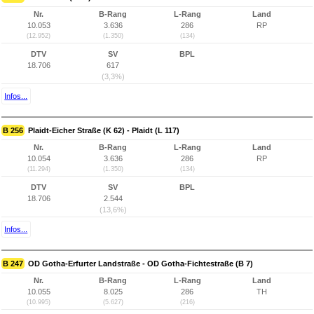
Nr.
B-Rang
L-Rang
Land
10.053
3.636
286
RP
(12.952)
(1.350)
(134)
DTV
SV
BPL
18.706
617
(3,3%)
Infos...
B 256
Plaidt-Eicher Straße (K 62) - Plaidt (L 117)
Nr.
B-Rang
L-Rang
Land
10.054
3.636
286
RP
(11.294)
(1.350)
(134)
DTV
SV
BPL
18.706
2.544
(13,6%)
Infos...
B 247
OD Gotha-Erfurter Landstraße - OD Gotha-Fichtestraße (B 7)
Nr.
B-Rang
L-Rang
Land
10.055
8.025
286
TH
(10.995)
(5.627)
(216)