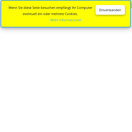
Diese Seite wird nicht mehr aktualisiert.
Zur neuen Seite
Wenn Sie diese Seite besuchen empfängt Ihr Computer
Einverstanden
eventuell ein oder mehrere Cookies.
Mehr Informationen