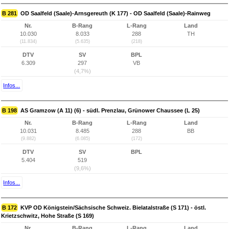
B 281
OD Saalfeld (Saale)-Arnsgereuth (K 177) - OD Saalfeld (Saale)-Rainweg
Nr.
B-Rang
L-Rang
Land
10.030
8.033
288
TH
(11.834)
(5.635)
(218)
DTV
SV
BPL
6.309
297
VB
(4,7%)
Infos...
B 198
AS Gramzow (A 11) (6) - südl. Prenzlau, Grünower Chaussee (L 25)
Nr.
B-Rang
L-Rang
Land
10.031
8.485
288
BB
(9.882)
(6.085)
(172)
DTV
SV
BPL
5.404
519
(9,6%)
Infos...
B 172
KVP OD Königstein/Sächsische Schweiz. Bielatalstraße (S 171) - östl.
Krietzschwitz, Hohe Straße (S 169)
Nr.
B-Rang
L-Rang
Land