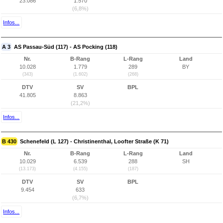
23.086
1.570
(6,8%)
Infos...
A 3
AS Passau-Süd (117) - AS Pocking (118)
Nr.
B-Rang
L-Rang
Land
10.028
1.779
289
BY
(343)
(1.602)
(268)
DTV
SV
BPL
41.805
8.863
(21,2%)
Infos...
B 430
Schenefeld (L 127) - Christinenthal, Loofter Straße (K 71)
Nr.
B-Rang
L-Rang
Land
10.029
6.539
288
SH
(13.173)
(4.155)
(187)
DTV
SV
BPL
9.454
633
(6,7%)
Infos...