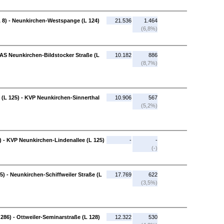
 8) - Neunkirchen-Westspange (L 124)
21.536
1.464
(6,8%)
AS Neunkirchen-Bildstocker Straße (L
10.182
886
(8,7%)
 (L 125) - KVP Neunkirchen-Sinnerthal
10.906
567
(5,2%)
) - KVP Neunkirchen-Lindenallee (L 125)
-
-
(-)
) - Neunkirchen-Schiffweiler Straße (L
17.769
622
(3,5%)
286) - Ottweiler-Seminarstraße (L 128)
12.322
530