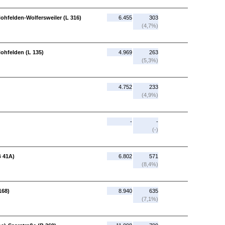
Nohfelden-Wolfersweiler (L 316)
6.455
303
(4,7%)
Nohfelden (L 135)
4.969
263
(5,3%)
4.752
233
(4,9%)
-
-
(-)
B 41A)
6.802
571
(8,4%)
168)
8.940
635
(7,1%)