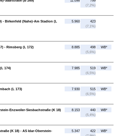
he)-Saarstraße (B 269)
11.098
799
(7,2%)
9) - Birkenfeld (Nahe)-Am Stadion (L
5.960
423
(7,1%)
7) - Rimsberg (L 172)
8.885
498
WB*
(5,6%)
(L 174)
7.985
519
WB*
(6,5%)
mbach (L 173)
7.930
515
WB*
(6,5%)
stein-Enzweiler-Siesbachstraße (K 18)
8.153
440
WB*
(5,4%)
traße (K 18) - AS Idar-Oberstein-
5.347
422
WB*
(7,9%)