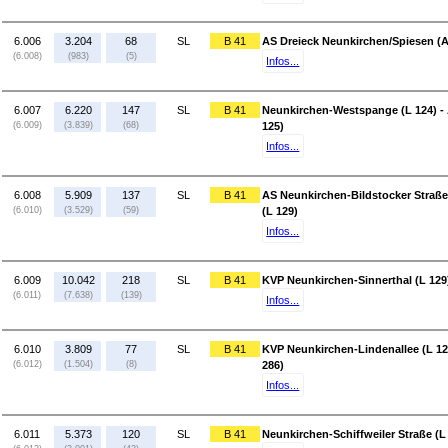
6.006
3.204
68
SL
B 41
AS Dreieck Neunkirchen/Spiesen (A
(6.008)
(983)
(5)
Infos...
6.007
6.220
147
SL
B 41
Neunkirchen-Westspange (L 124) - 
(6.009)
(3.839)
(68)
125)
Infos...
6.008
5.909
137
SL
B 41
AS Neunkirchen-Bildstocker Straße
(6.010)
(3.529)
(59)
(L 129)
Infos...
6.009
10.042
218
SL
B 41
KVP Neunkirchen-Sinnerthal (L 129
(6.011)
(7.638)
(139)
Infos...
6.010
3.809
77
SL
B 41
KVP Neunkirchen-Lindenallee (L 125
(6.012)
(1.504)
(8)
286)
Infos...
6.011
5.373
120
SL
B 41
Neunkirchen-Schiffweiler Straße (L 