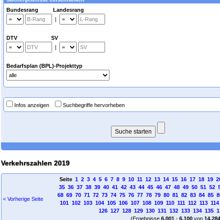
Bundesrang Landesrang
|
DTV SV
|
Bedarfsplan (BPL)-Projekttyp
Infos anzeigen
Suchbegriffe hervorheben
Verkehrszahlen 2019
Seite
1
2
3
4
5
6
7
8
9
10
11
12
13
14
15
16
17
18
19
2
35
36
37
38
39
40
41
42
43
44
45
46
47
48
49
50
51
52
68
69
70
71
72
73
74
75
76
77
78
79
80
81
82
83
84
85
8
< Vorherige Seite
101
102
103
104
105
106
107
108
109
110
111
112
113
114
126
127
128
129
130
131
132
133
134
135
1
(Ergebnisse
6.001
-
6.100
von
14.28