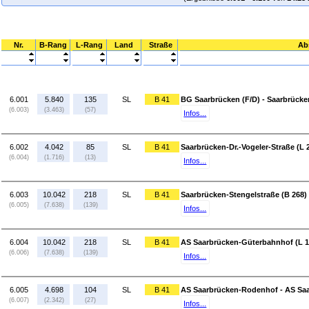
Nr.
B-Rang
L-Rang
Land
Straße
Ab
6.001
5.840
135
SL
B 41
BG Saarbrücken (F/D) - Saarbrücken
(6.003)
(3.463)
(57)
Infos...
6.002
4.042
85
SL
B 41
Saarbrücken-Dr.-Vogeler-Straße (L 
(6.004)
(1.716)
(13)
Infos...
6.003
10.042
218
SL
B 41
Saarbrücken-Stengelstraße (B 268)
(6.005)
(7.638)
(139)
Infos...
6.004
10.042
218
SL
B 41
AS Saarbrücken-Güterbahnhof (L 1
(6.006)
(7.638)
(139)
Infos...
6.005
4.698
104
SL
B 41
AS Saarbrücken-Rodenhof - AS Sa
(6.007)
(2.342)
(27)
Infos...