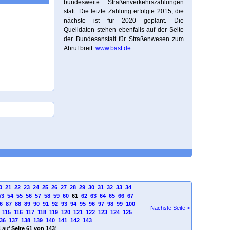
bundesweite Straßenverkehrszählungen
statt. Die letzte Zählung erfolgte 2015, die
nächste ist für 2020 geplant. Die
Quelldaten stehen ebenfalls auf der Seite
der Bundesanstalt für Straßenwesen zum
Abruf breit:
www.bast.de
0
21
22
23
24
25
26
27
28
29
30
31
32
33
34
53
54
55
56
57
58
59
60
61
62
63
64
65
66
67
6
87
88
89
90
91
92
93
94
95
96
97
98
99
100
Nächste Seite >
115
116
117
118
119
120
121
122
123
124
125
36
137
138
139
140
141
142
143
4
auf
Seite 61 von 143
)