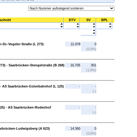
schnitt
DTV
SV
BPL
-Dr.-Vogeler-Straße (L 273)
11.078
0
(0,0%)
273) - Saarbrücken-Stengelstraße (B 268)
16.705
301
(1,8%)
 - AS Saarbrücken-Güterbahnhof (L 125)
-
-
(-)
25) - AS Saarbrücken-Rodenhof
-
-
(-)
arbrücken-Ludwigsberg (A 623)
14.360
0
(0,0%)