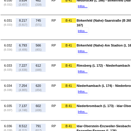
6.030
5.834
482
RP
B 41
Neubrücke (L 168) - Birkenfeld (Na
(6.032)
(3.457)
(318)
Infos...
6.031
8.217
745
RP
B 41
Birkenfeld (Nahe)-Saarstraße (B 26
(6.033)
(5.817)
(571)
167)
Infos...
6.032
6.793
566
RP
B 41
Birkenfeld (Nahe)-Am Stadion (L 16
(6.034)
(4.406)
(401)
Infos...
6.033
7.227
612
RP
B 41
Rimsberg (L 172) - Niederhambach 
(6.035)
(4.838)
(446)
Infos...
6.034
7.254
620
RP
B 41
Niederhambach (L 174) - Niederbro
(6.036)
(4.865)
(454)
Infos...
6.035
7.137
602
RP
B 41
Niederbrombach (L 173) - Idar-Ober
(6.037)
(4.748)
(436)
Infos...
6.036
8.512
791
RP
B 41
Idar-Oberstein-Enzweiler-Siesbachs
(6.038)
(6.112)
(617)
Enzweiler-Engweg (L 176)