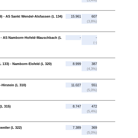
(3,4%)
) - AS Sankt Wendel-Alsfassen (L 134)
15.961
607
(3,8%)
) - AS Namborn-Hofeld-Mauschbach (L
-
-
(-)
133) - Namborn-Eisfeld (L 320)
8.999
387
(4,3%)
Hirstein (L 310)
11.027
551
(5,0%)
(L 315)
8.747
472
(5,4%)
weiler (L 322)
7.389
369
(5,0%)