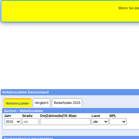
Wenn Sie die
Verkehrszahlen Deutschland
Vergleich
Bedarfsplan 2016
Verkehrszahlen
Suchen - Verkehszahlen
Jahr
Straße
Ort|Zählstelle|TK-Blatt
Land
BPL
Suchergebnisse einschränken