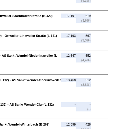
(4,3%)
ttweiler-Saarbrücker Straße (B 420)
17.191
619
(3,6%)
) - Ottweiler-Linxweiler Straße (L 141)
17.193
567
(3,3%)
 - AS Sankt Wendel-Niederlinxweiler (L
12.547
552
(4,4%)
L 132) - AS Sankt Wendel-Oberlinxweiler
13.468
512
(3,8%)
132) - AS Sankt Wendel-City (L 132)
-
-
(-)
 Sankt Wendel-Winterbach (B 269)
12.599
428