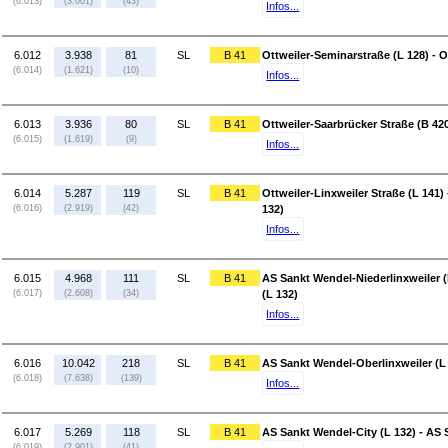
(6.013)
(3.001)
(43)
Infos...
6.012
3.938
81
SL
B 41
Ottweiler-Seminarstraße (L 128) - O
(6.014)
(1.621)
(10)
Infos...
6.013
3.936
80
SL
B 41
Ottweiler-Saarbrücker Straße (B 420
(6.015)
(1.619)
(9)
Infos...
6.014
5.287
119
SL
B 41
Ottweiler-Linxweiler Straße (L 141)
(6.016)
(2.919)
(42)
132)
Infos...
6.015
4.968
111
SL
B 41
AS Sankt Wendel-Niederlinxweiler (
(6.017)
(2.608)
(34)
(L 132)
Infos...
6.016
10.042
218
SL
B 41
AS Sankt Wendel-Oberlinxweiler (L 
(6.018)
(7.638)
(139)
Infos...
6.017
5.269
118
SL
B 41
AS Sankt Wendel-City (L 132) - AS
(6.019)
(2.901)
(41)