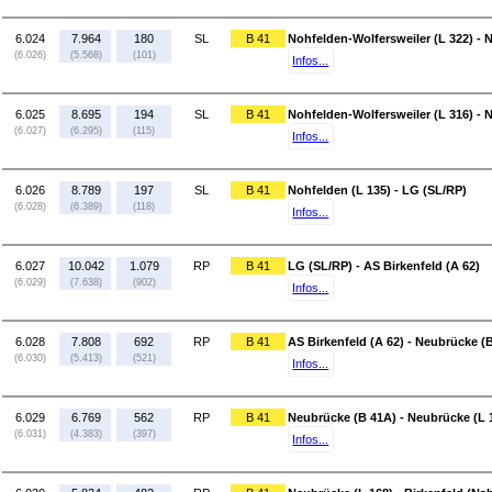
6.024
7.964
180
SL
B 41
Nohfelden-Wolfersweiler (L 322) - 
(6.026)
(5.568)
(101)
Infos...
6.025
8.695
194
SL
B 41
Nohfelden-Wolfersweiler (L 316) - 
(6.027)
(6.295)
(115)
Infos...
6.026
8.789
197
SL
B 41
Nohfelden (L 135) - LG (SL/RP)
(6.028)
(6.389)
(118)
Infos...
6.027
10.042
1.079
RP
B 41
LG (SL/RP) - AS Birkenfeld (A 62)
(6.029)
(7.638)
(902)
Infos...
6.028
7.808
692
RP
B 41
AS Birkenfeld (A 62) - Neubrücke (
(6.030)
(5.413)
(521)
Infos...
6.029
6.769
562
RP
B 41
Neubrücke (B 41A) - Neubrücke (L 
(6.031)
(4.383)
(397)
Infos...