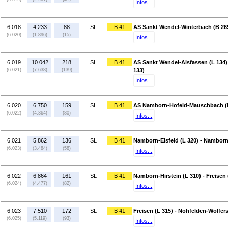
Infos...
6.018
4.233
88
SL
B 41
AS Sankt Wendel-Winterbach (B 269
(6.020)
(1.896)
(15)
Infos...
6.019
10.042
218
SL
B 41
AS Sankt Wendel-Alsfassen (L 134
(6.021)
(7.638)
(139)
133)
Infos...
6.020
6.750
159
SL
B 41
AS Namborn-Hofeld-Mauschbach (L 
(6.022)
(4.364)
(80)
Infos...
6.021
5.862
136
SL
B 41
Namborn-Eisfeld (L 320) - Namborn-
(6.023)
(3.484)
(58)
Infos...
6.022
6.864
161
SL
B 41
Namborn-Hirstein (L 310) - Freisen 
(6.024)
(4.477)
(82)
Infos...
6.023
7.510
172
SL
B 41
Freisen (L 315) - Nohfelden-Wolfers
(6.025)
(5.119)
(93)
Infos...