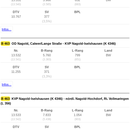
13.531
5.966
832
BW
(13.540)
(3.585)
(683)
DTV
SV
BPL
10.767
377
(3,5%)
Infos...
B 463
OD Nagold, Calwer/Lange Straße - KVP Nagold-Iselshausen (K 4346)
Nr.
B-Rang
L-Rang
Land
13.532
5.760
799
BW
(13.541)
(3.383)
(651)
DTV
SV
BPL
11.255
371
(3,3%)
Infos...
B 463
KVP Nagold-Iselshausen (K 4346) - nördl. Nagold-Hochdorf, Ri. Vollmaringen
(L 356)
Nr.
B-Rang
L-Rang
Land
13.533
7.833
1.054
BW
(13.542)
(5.438)
(903)
DTV
SV
BPL