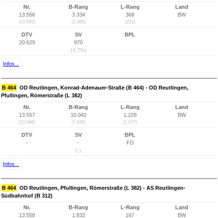
Nr.
B-Rang
L-Rang
Land
13.556
3.334
368
BW
(13.565)
(1.080)
(221)
DTV
SV
BPL
20.629
970
(4,7%)
Infos...
B 464
OD Reutlingen, Konrad-Adenauer-Straße (B 464) - OD Reutlingen,
Pfullingen, Römerstraße (L 382)
Nr.
B-Rang
L-Rang
Land
13.557
10.042
1.228
BW
(13.566)
(7.638)
(1.077)
DTV
SV
BPL
-
-
FD
(-)
Infos...
B 464
OD Reutlingen, Pfullingen, Römerstraße (L 382) - AS Reutlingen-
Südbahnhof (B 312)
Nr.
B-Rang
L-Rang
Land
13.558
1.832
167
BW