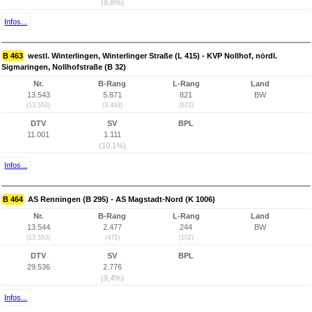
(8,8%)
Infos...
B 463
westl. Winterlingen, Winterlinger Straße (L 415) - KVP Nollhof, nördl.
Sigmaringen, Nollhofstraße (B 32)
Nr.
B-Rang
L-Rang
Land
13.543
5.871
821
BW
(13.552)
(3.493)
(672)
DTV
SV
BPL
11.001
1.111
(10,1%)
Infos...
B 464
AS Renningen (B 295) - AS Magstadt-Nord (K 1006)
Nr.
B-Rang
L-Rang
Land
13.544
2.477
244
BW
(13.553)
(471)
(102)
DTV
SV
BPL
29.536
2.776
(9,4%)
Infos...