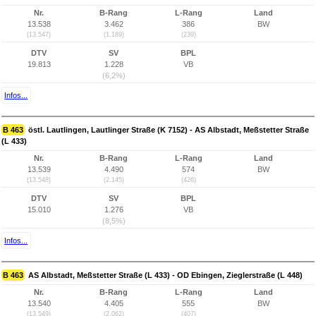
Nr.
B-Rang
L-Rang
Land
13.538
3.462
386
BW
(13.547)
(1.189)
(239)
DTV
SV
BPL
19.813
1.228
VB
(6,2%)
Infos...
B 463
östl. Lautlingen, Lautlinger Straße (K 7152) - AS Albstadt, Meßstetter Straße
(L 433)
Nr.
B-Rang
L-Rang
Land
13.539
4.490
574
BW
(13.548)
(2.145)
(426)
DTV
SV
BPL
15.010
1.276
VB
(8,5%)
Infos...
B 463
AS Albstadt, Meßstetter Straße (L 433) - OD Ebingen, Zieglerstraße (L 448)
Nr.
B-Rang
L-Rang
Land
13.540
4.405
555
BW
(13.549)
(2.062)
(407)