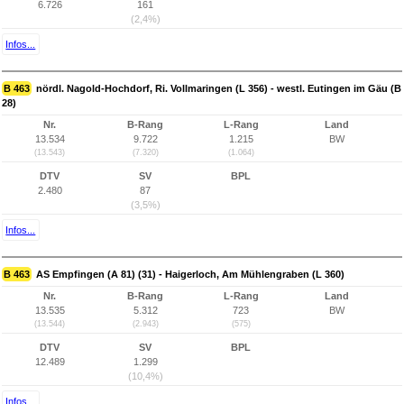
6.726
161
(2,4%)
Infos...
B 463
nördl. Nagold-Hochdorf, Ri. Vollmaringen (L 356) - westl. Eutingen im Gäu (B
28)
Nr.
B-Rang
L-Rang
Land
13.534
9.722
1.215
BW
(13.543)
(7.320)
(1.064)
DTV
SV
BPL
2.480
87
(3,5%)
Infos...
B 463
AS Empfingen (A 81) (31) - Haigerloch, Am Mühlengraben (L 360)
Nr.
B-Rang
L-Rang
Land
13.535
5.312
723
BW
(13.544)
(2.943)
(575)
DTV
SV
BPL
12.489
1.299
(10,4%)
Infos...