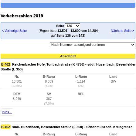
Verkehrszahlen 2019
Seite
< Vorherige Seite
(Ergebnisse
13.501
-
13.600
von
14.284
Nächste Seite >
auf
Seite 136 von 143
)
Abschnitt
B 462
Reichenbacher Höfe, Tonbachstraße (K 4736) - südl. Huzenbach, Besenfelder
Straße (L 350)
Nr.
B-Rang
L-Rang
Land
13.501
8.559
1.114
BW
(13.510)
(6.159)
(963)
DTV
SV
BPL
5.249
367
(7,0%)
Infos...
B 462
südl. Huzenbach, Besenfelder Straße (L 350) - Schönmünzach, Kreisgrenze
Nr.
B-Rang
L-Rang
Land