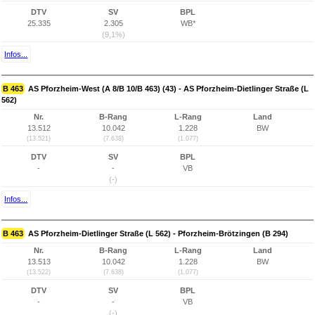
DTV
SV
BPL
25.335
2.305
WB*
(9,1%)
Infos...
B 463
AS Pforzheim-West (A 8/B 10/B 463) (43) - AS Pforzheim-Dietlinger Straße (L
562)
Nr.
B-Rang
L-Rang
Land
13.512
10.042
1.228
BW
(13.521)
(7.638)
(1.077)
DTV
SV
BPL
-
-
VB
(-)
Infos...
B 463
AS Pforzheim-Dietlinger Straße (L 562) - Pforzheim-Brötzingen (B 294)
Nr.
B-Rang
L-Rang
Land
13.513
10.042
1.228
BW
(13.522)
(7.638)
(1.077)
DTV
SV
BPL
-
-
VB
(-)