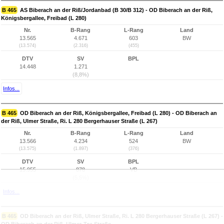
B 465
AS Biberach an der Riß/Jordanbad (B 30/B 312) - OD Biberach an der Riß,
Königsbergallee, Freibad (L 280)
Nr.
B-Rang
L-Rang
Land
13.565
4.671
603
BW
(13.574)
(2.316)
(455)
DTV
SV
BPL
14.448
1.271
(8,8%)
Infos...
B 465
OD Biberach an der Riß, Königsbergallee, Freibad (L 280) - OD Biberach an
der Riß, Ulmer Straße, Ri. L 280 Bergerhauser Straße (L 267)
Nr.
B-Rang
L-Rang
Land
13.566
4.234
524
BW
(13.575)
(1.897)
(376)
DTV
SV
BPL
15.955
878
VB
(5,5%)
Infos...
B 465
OD Biberach an der Riß, Ulmer Straße, Ri. L 280 Bergerhauser Straße (L 267) -