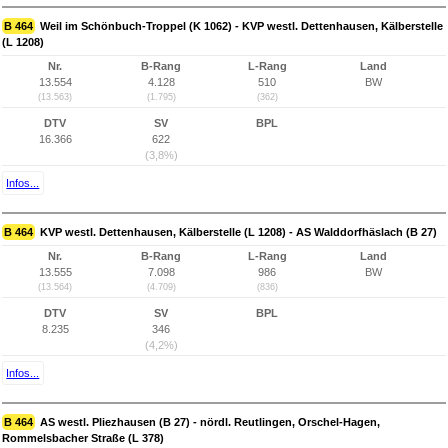
B 464
Weil im Schönbuch-Troppel (K 1062) - KVP westl. Dettenhausen, Kälberstelle
(L 1208)
Nr.
B-Rang
L-Rang
Land
13.554
4.128
510
BW
(13.563)
(1.795)
(362)
DTV
SV
BPL
16.366
622
(3,8%)
Infos...
B 464
KVP westl. Dettenhausen, Kälberstelle (L 1208) - AS Walddorfhäslach (B 27)
Nr.
B-Rang
L-Rang
Land
13.555
7.098
986
BW
(13.564)
(4.709)
(836)
DTV
SV
BPL
8.235
346
(4,2%)
Infos...
B 464
AS westl. Pliezhausen (B 27) - nördl. Reutlingen, Orschel-Hagen,
Rommelsbacher Straße (L 378)