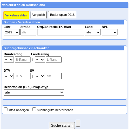
Verkehrszahlen Deutschland
Vergleich
Bedarfsplan 2016
Verkehrszahlen
Suchen - Verkehszahlen
Jahr
Straße
Ort|Zählstelle|TK-Blatt
Land
BPL
Suchergebnisse einschränken
Bundesrang Landesrang
|
DTV SV
|
Bedarfsplan (BPL)-Projekttyp
Infos anzeigen
Suchbegriffe hervorheben