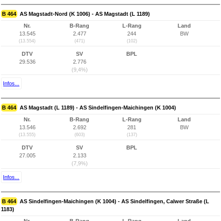
B 464
AS Magstadt-Nord (K 1006) - AS Magstadt (L 1189)
Nr.
B-Rang
L-Rang
Land
13.545
2.477
244
BW
(13.554)
(471)
(102)
DTV
SV
BPL
29.536
2.776
(9,4%)
Infos...
B 464
AS Magstadt (L 1189) - AS Sindelfingen-Maichingen (K 1004)
Nr.
B-Rang
L-Rang
Land
13.546
2.692
281
BW
(13.555)
(603)
(137)
DTV
SV
BPL
27.005
2.133
(7,9%)
Infos...
B 464
AS Sindelfingen-Maichingen (K 1004) - AS Sindelfingen, Calwer Straße (L
1183)