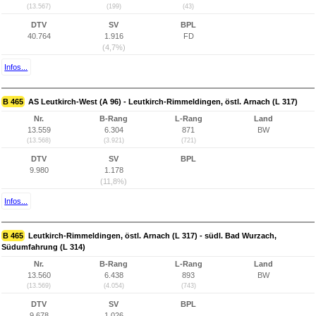
(13.567)
(199)
(43)
DTV
SV
BPL
40.764
1.916
FD
(4,7%)
Infos...
B 465
AS Leutkirch-West (A 96) - Leutkirch-Rimmeldingen, östl. Arnach (L 317)
Nr.
B-Rang
L-Rang
Land
13.559
6.304
871
BW
(13.568)
(3.921)
(721)
DTV
SV
BPL
9.980
1.178
(11,8%)
Infos...
B 465
Leutkirch-Rimmeldingen, östl. Arnach (L 317) - südl. Bad Wurzach,
Südumfahrung (L 314)
Nr.
B-Rang
L-Rang
Land
13.560
6.438
893
BW
(13.569)
(4.054)
(743)
DTV
SV
BPL
9.678
1.026