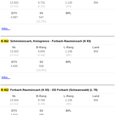
13.502
8.732
1.130
BW
(13.511)
(6.332)
(979)
DTV
SV
BPL
4.887
547
(11,2%)
Infos...
B 462
Schönmünzach, Kreisgrenze - Forbach-Raumünzach (K 83)
Nr.
B-Rang
L-Rang
Land
13.503
8.840
1.148
BW
(13.512)
(6.440)
(997)
DTV
SV
BPL
4.645
506
(10,9%)
Infos...
B 462
Forbach-Raumünzach (K 83) - OD Forbach (Schwarzwald) (L 79)
Nr.
B-Rang
L-Rang
Land
13.504
8.768
1.136
BW
(13.513)
(6.368)
(985)
DTV
SV
BPL
4.816
496