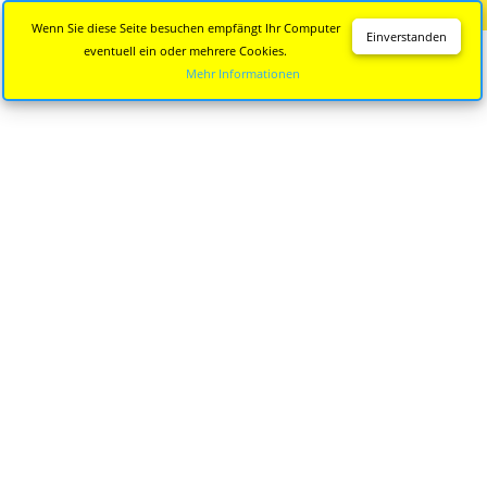
Diese Seite wird nicht mehr aktualisiert.
Zur neuen Seite
Wenn Sie diese Seite besuchen empfängt Ihr Computer
Einverstanden
eventuell ein oder mehrere Cookies.
Mehr Informationen