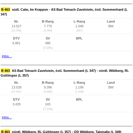
B 463
südl. Calw, Im Krappen - AS Bad Teinach-Zavelstein, östl. Sommenhard (L
347)
Nr.
B-Rang
L-Rang
Land
13.527
7.775
1.048
BW
(13.536)
(5.380)
(897)
DTV
SV
BPL
6.861
480
(7,0%)
Infos...
B 463
AS Bad Teinach-Zavelstein, östl. Sommenhard (L 347) - nördl. Wildberg, Ri.
Gültlingen (L 357)
Nr.
B-Rang
L-Rang
Land
13.528
9.396
1.199
BW
(13.537)
(6.994)
(1.048)
DTV
SV
BPL
3.429
243
(7,1%)
Infos...
B 463
nördl. Wildberg, Ri. Gültlingen (L 357) - OD Wildberg, Talstraße (L 349)