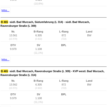
(10,6%)
Infos...
B 465
südl. Bad Wurzach, Südumfahrung (L 314) - südl. Bad Wurzach,
Ravensburger Straße (L 309)
Nr.
B-Rang
L-Rang
Land
13.561
6.305
872
BW
(13.570)
(3.922)
(722)
DTV
SV
BPL
9.979
1.108
(11,1%)
Infos...
B 465
südl. Bad Wurzach, Ravensburger Straße (L 309) - KVP westl. Bad Wurzach,
Ravensburger Straße (L 314)
Nr.
B-Rang
L-Rang
Land
13.562
6.305
872
BW
(13.571)
(3.922)
(722)
DTV
SV
BPL
9.979
1.108
(11,1%)