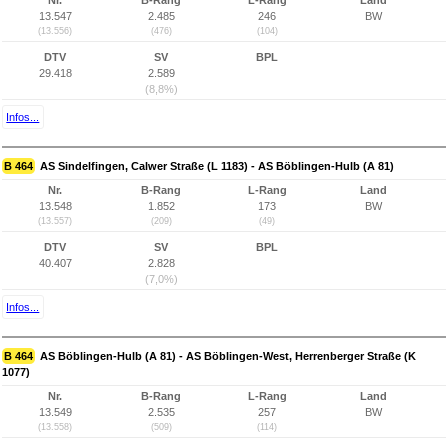
Nr.
B-Rang
L-Rang
Land
13.547
2.485
246
BW
(13.556)
(476)
(104)
DTV
SV
BPL
29.418
2.589
(8,8%)
Infos...
B 464
AS Sindelfingen, Calwer Straße (L 1183) - AS Böblingen-Hulb (A 81)
Nr.
B-Rang
L-Rang
Land
13.548
1.852
173
BW
(13.557)
(209)
(49)
DTV
SV
BPL
40.407
2.828
(7,0%)
Infos...
B 464
AS Böblingen-Hulb (A 81) - AS Böblingen-West, Herrenberger Straße (K
1077)
Nr.
B-Rang
L-Rang
Land
13.549
2.535
257
BW
(13.558)
(509)
(114)