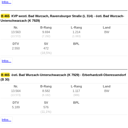
Infos...
B 465
KVP westl. Bad Wurzach, Ravensburger Straße (L 314) - östl. Bad Wurzach-
Unterschwarzach (K 7929)
Nr.
B-Rang
L-Rang
Land
13.563
9.694
1.214
BW
(13.572)
(7.292)
(1.063)
DTV
SV
BPL
2.550
472
(18,5%)
Infos...
B 465
östl. Bad Wurzach-Unterschwarzach (K 7929) - Erberhardzell-Oberessendorf
(B 30)
Nr.
B-Rang
L-Rang
Land
13.564
8.582
1.117
BW
(13.573)
(6.182)
(966)
DTV
SV
BPL
5.189
576
(11,1%)
Infos...