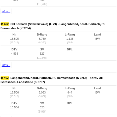
(10,3%)
Infos...
B 462
OD Forbach (Schwarzwald) (L 79) - Langenbrand, nördl. Forbach, Ri.
Bermersbach (K 3754)
Nr.
B-Rang
L-Rang
Land
13.505
8.760
1.135
BW
(13.514)
(6.360)
(984)
DTV
SV
BPL
4.833
527
(10,9%)
Infos...
B 462
Langenbrand, nördl. Forbach, Ri. Bermersbach (K 3754) - nördl. OE
Gernsbach, Landstraße (K 3767)
Nr.
B-Rang
L-Rang
Land
13.506
6.053
844
BW
(13.515)
(3.672)
(695)
DTV
SV
BPL
10.564
623
(5,9%)