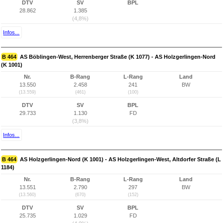
DTV
SV
BPL
28.862
1.385
(4,8%)
Infos...
B 464
AS Böblingen-West, Herrenberger Straße (K 1077) - AS Holzgerlingen-Nord
(K 1001)
Nr.
B-Rang
L-Rang
Land
13.550
2.458
241
BW
(13.559)
(461)
(100)
DTV
SV
BPL
29.733
1.130
FD
(3,8%)
Infos...
B 464
AS Holzgerlingen-Nord (K 1001) - AS Holzgerlingen-West, Altdorfer Straße (L
1184)
Nr.
B-Rang
L-Rang
Land
13.551
2.790
297
BW
(13.560)
(670)
(152)
DTV
SV
BPL
25.735
1.029
FD