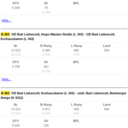
DTV
SV
BPL
6.008
78
(1,3%)
Infos...
B 463
OD Bad Liebenzell, Hugo-Mäulen-Straße (L 343) - OD Bad Liebenzell,
Kurhausdamm (L 343)
Nr.
B-Rang
L-Rang
Land
13.523
6.386
880
BW
(13.532)
(4.002)
(730)
DTV
SV
BPL
9.788
362
(3,7%)
Infos...
B 463
OD Bad Liebenzell, Kurhausdamm (L 343) - südl. Bad Liebenzell, Beinberger
Steige (K 4312)
Nr.
B-Rang
L-Rang
Land
13.524
6.972
969
BW
(13.533)
(4.584)
(819)
DTV
SV
BPL
8.506
238