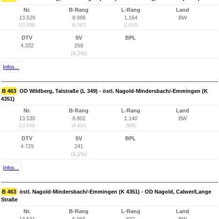
Nr.
B-Rang
L-Rang
Land
13.529
8.988
1.164
BW
(13.538)
(6.587)
(1.013)
DTV
SV
BPL
4.332
269
(6,2%)
Infos...
B 463
OD Wildberg, Talstraße (L 349) - östl. Nagold-Mindersbach/-Emmingen (K
4351)
Nr.
B-Rang
L-Rang
Land
13.530
8.802
1.140
BW
(13.539)
(6.402)
(989)
DTV
SV
BPL
4.729
241
(5,1%)
Infos...
B 463
östl. Nagold-Mindersbach/-Emmingen (K 4351) - OD Nagold, Calwer/Lange
Straße
Nr.
B-Rang
L-Rang
Land