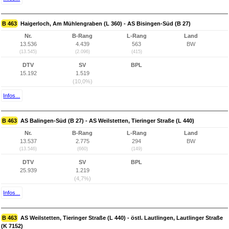
B 463
Haigerloch, Am Mühlengraben (L 360) - AS Bisingen-Süd (B 27)
Nr.
B-Rang
L-Rang
Land
13.536
4.439
563
BW
(13.545)
(2.096)
(415)
DTV
SV
BPL
15.192
1.519
(10,0%)
Infos...
B 463
AS Balingen-Süd (B 27) - AS Weilstetten, Tieringer Straße (L 440)
Nr.
B-Rang
L-Rang
Land
13.537
2.775
294
BW
(13.546)
(660)
(149)
DTV
SV
BPL
25.939
1.219
(4,7%)
Infos...
B 463
AS Weilstetten, Tieringer Straße (L 440) - östl. Lautlingen, Lautlinger Straße
(K 7152)