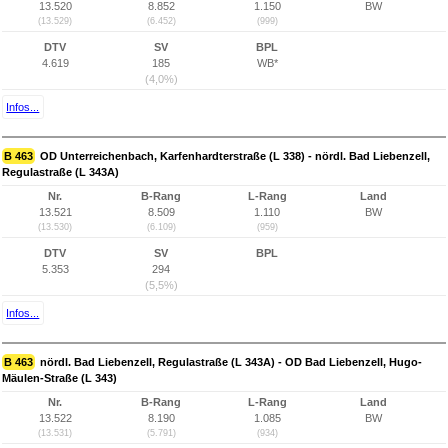
13.520
8.852
1.150
BW
(13.529)
(6.452)
(999)
DTV
SV
BPL
4.619
185
WB*
(4,0%)
Infos...
B 463
OD Unterreichenbach, Karfenhardterstraße (L 338) - nördl. Bad Liebenzell,
Regulastraße (L 343A)
Nr.
B-Rang
L-Rang
Land
13.521
8.509
1.110
BW
(13.530)
(6.109)
(959)
DTV
SV
BPL
5.353
294
(5,5%)
Infos...
B 463
nördl. Bad Liebenzell, Regulastraße (L 343A) - OD Bad Liebenzell, Hugo-
Mäulen-Straße (L 343)
Nr.
B-Rang
L-Rang
Land
13.522
8.190
1.085
BW
(13.531)
(5.791)
(934)