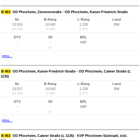
B 463
OD Pforzheim, Zerrenerstraße - OD Pforzheim, Kaiser-Friedrich-Straße
Nr.
B-Rang
L-Rang
Land
13.516
10.042
1.228
BW
(13.525)
(7.638)
(1.077)
DTV
SV
BPL
-
-
WB*
(-)
Infos...
B 463
OD Pforzheim, Kaiser-Friedrich-Straße - OD Pforzheim, Calwer Straße (L
1135)
Nr.
B-Rang
L-Rang
Land
13.517
10.042
1.228
BW
(13.526)
(7.638)
(1.077)
DTV
SV
BPL
-
-
WB*
(-)
Infos...
B 463
OD Pforzheim, Calwer Straße (L 1135) - KVP Pforzheim-Südstadt, östl.