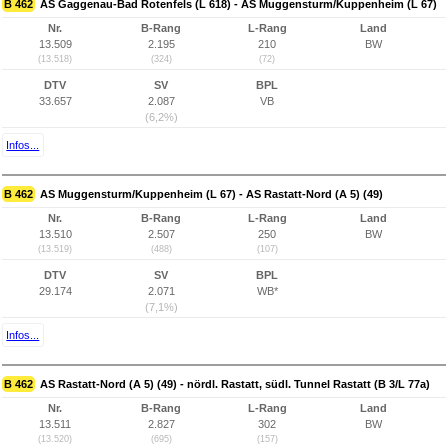
B 462
AS Gaggenau-Bad Rotenfels (L 618) - AS Muggensturm/Kuppenheim (L 67)
Nr.
B-Rang
L-Rang
Land
13.509
2.195
210
BW
(13.518)
(324)
(72)
DTV
SV
BPL
33.657
2.087
VB
(6,2%)
Infos...
B 462
AS Muggensturm/Kuppenheim (L 67) - AS Rastatt-Nord (A 5) (49)
Nr.
B-Rang
L-Rang
Land
13.510
2.507
250
BW
(13.519)
(488)
(107)
DTV
SV
BPL
29.174
2.071
WB*
(7,1%)
Infos...
B 462
AS Rastatt-Nord (A 5) (49) - nördl. Rastatt, südl. Tunnel Rastatt (B 3/L 77a)
Nr.
B-Rang
L-Rang
Land
13.511
2.827
302
BW
(13.520)
(695)
(157)