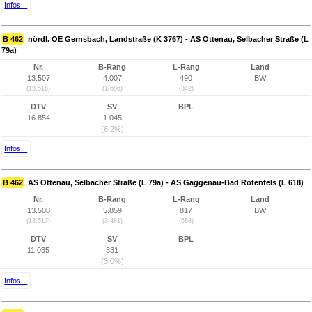
Infos...
B 462
nördl. OE Gernsbach, Landstraße (K 3767) - AS Ottenau, Selbacher Straße (L
79a)
Nr.
B-Rang
L-Rang
Land
13.507
4.007
490
BW
(13.516)
(1.686)
(342)
DTV
SV
BPL
16.854
1.045
(6,2%)
Infos...
B 462
AS Ottenau, Selbacher Straße (L 79a) - AS Gaggenau-Bad Rotenfels (L 618)
Nr.
B-Rang
L-Rang
Land
13.508
5.859
817
BW
(13.517)
(3.481)
(668)
DTV
SV
BPL
11.035
331
(3,0%)
Infos...