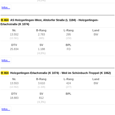
(4,0%)
Infos...
B 464
AS Holzgerlingen-West, Altdorfer Straße (L 1184) - Holzgerlingen-
Erlachstraße (K 1074)
Nr.
B-Rang
L-Rang
Land
13.552
2.783
295
BW
(13.561)
(665)
(150)
DTV
SV
BPL
25.834
1.188
FD
(4,6%)
Infos...
B 464
Holzgerlingen-Erlachstraße (K 1074) - Weil im Schönbuch-Troppel (K 1062)
Nr.
B-Rang
L-Rang
Land
13.553
3.610
424
BW
(13.562)
(1.326)
(277)
DTV
SV
BPL
18.883
812
(4,3%)
Infos...