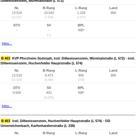
Dillweissenstein, Würmtalstraße (L 572)
Nr.
B-Rang
L-Rang
Land
13.518
10.042
1.228
BW
(13.527)
(7.638)
(1.077)
DTV
SV
BPL
-
-
WB*
(-)
Infos...
B 463
KVP Pforzheim-Südstadt, östl. Dillweissenstein, Würmtalstraße (L 572) - östl.
Dillweissenstein, Huchenfelder Hauptstraße (L 574)
Nr.
B-Rang
L-Rang
Land
13.519
6.473
900
BW
(13.528)
(4.089)
(750)
DTV
SV
BPL
9.605
403
WB*
(4,2%)
Infos...
B 463
östl. Dillweissenstein, Huchenfelder Hauptstraße (L 574) - OD
Unterreichenbach, Karfenhardterstraße (L 338)
Nr.
B-Rang
L-Rang
Land