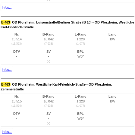
Infos...
B 463
OD Pforzheim, Luisenstraße/Berliner Straße (B 10) - OD Pforzheim, Westliche
Karl-Friedrich-Straße
Nr.
B-Rang
L-Rang
Land
13.514
10.042
1.228
BW
(13.523)
(7.638)
(1.077)
DTV
SV
BPL
-
-
WB*
(-)
Infos...
B 463
OD Pforzheim, Westliche Karl-Friedrich-Straße - OD Pforzheim,
Zerrenerstraße
Nr.
B-Rang
L-Rang
Land
13.515
10.042
1.228
BW
(13.524)
(7.638)
(1.077)
DTV
SV
BPL
-
-
WB*
(-)
Infos...