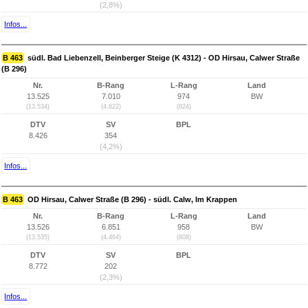
(2,8%)
Infos...
B 463
südl. Bad Liebenzell, Beinberger Steige (K 4312) - OD Hirsau, Calwer Straße
(B 296)
Nr.
B-Rang
L-Rang
Land
13.525
7.010
974
BW
(13.534)
(4.622)
(824)
DTV
SV
BPL
8.426
354
(4,2%)
Infos...
B 463
OD Hirsau, Calwer Straße (B 296) - südl. Calw, Im Krappen
Nr.
B-Rang
L-Rang
Land
13.526
6.851
958
BW
(13.535)
(4.464)
(808)
DTV
SV
BPL
8.772
202
(2,3%)
Infos...