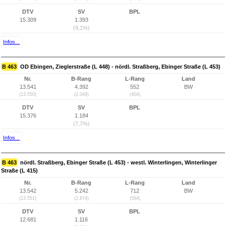
DTV
SV
BPL
15.309
1.393
(9,1%)
Infos...
B 463
OD Ebingen, Zieglerstraße (L 448) - nördl. Straßberg, Ebinger Straße (L 453)
Nr.
B-Rang
L-Rang
Land
13.541
4.392
552
BW
(13.550)
(2.049)
(404)
DTV
SV
BPL
15.376
1.184
(7,7%)
Infos...
B 463
nördl. Straßberg, Ebinger Straße (L 453) - westl. Winterlingen, Winterlinger
Straße (L 415)
Nr.
B-Rang
L-Rang
Land
13.542
5.242
712
BW
(13.551)
(2.874)
(564)
DTV
SV
BPL
12.681
1.116