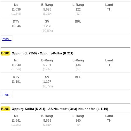
Nr.
B-Rang
L-Rang
Land
11.839
5.625
122
TH
(11.848)
(3.250)
(52)
DTV
SV
BPL
11.646
1.258
(10,8%)
Infos...
B 281
Oppurg (L 2359) - Oppurg-Kolba (K 211)
Nr.
B-Rang
L-Rang
Land
11.840
5.791
134
TH
(11.849)
(3.414)
(64)
DTV
SV
BPL
11.191
1.197
(10,7%)
Infos...
B 281
Oppurg-Kolba (K 211) - AS Neustadt (Orla)-Neunhofen (L 1110)
Nr.
B-Rang
L-Rang
Land
11.841
5.889
140
TH
(11.850)
(3.510)
(70)