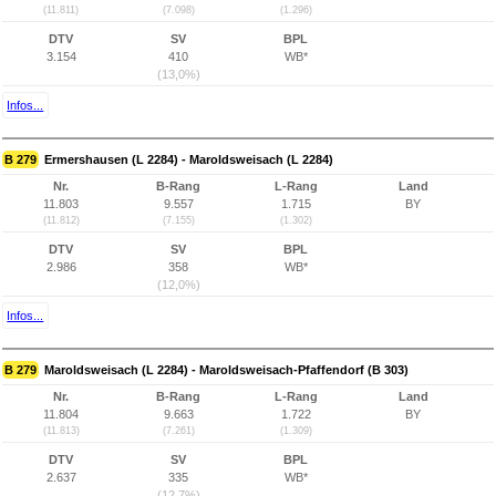
(11.811)
(7.098)
(1.296)
DTV
SV
BPL
3.154
410
WB*
(13,0%)
Infos...
B 279
Ermershausen (L 2284) - Maroldsweisach (L 2284)
Nr.
B-Rang
L-Rang
Land
11.803
9.557
1.715
BY
(11.812)
(7.155)
(1.302)
DTV
SV
BPL
2.986
358
WB*
(12,0%)
Infos...
B 279
Maroldsweisach (L 2284) - Maroldsweisach-Pfaffendorf (B 303)
Nr.
B-Rang
L-Rang
Land
11.804
9.663
1.722
BY
(11.813)
(7.261)
(1.309)
DTV
SV
BPL
2.637
335
WB*
(12,7%)