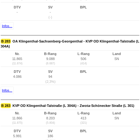
DTV
SV
BPL
-
-
(-)
Infos...
B 283
OA Klingenthal-Sachsenberg-Georgenthal - KVP OD Klingenthal-Talstraße (L
304A)
Nr.
B-Rang
L-Rang
Land
11.865
9.088
506
SN
(11.874)
(6.687)
(414)
DTV
SV
BPL
4.086
94
(2,3%)
Infos...
B 283
KVP OD Klingenthal-Talstraße (L 304A) - Zwota-Schönecker Straße (L 301)
Nr.
B-Rang
L-Rang
Land
11.866
8.203
413
SN
(11.875)
(5.804)
(321)
DTV
SV
BPL
5.991
186