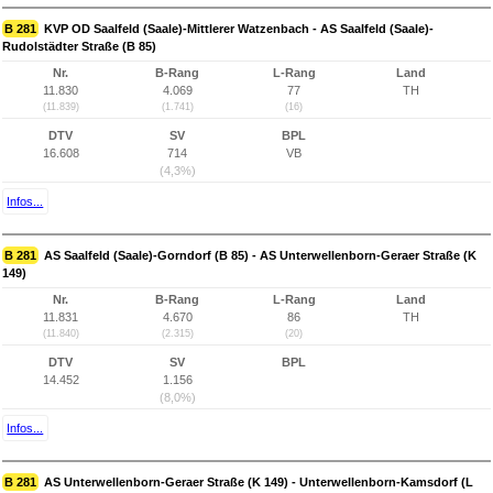
B 281
KVP OD Saalfeld (Saale)-Mittlerer Watzenbach - AS Saalfeld (Saale)-
Rudolstädter Straße (B 85)
Nr.
B-Rang
L-Rang
Land
11.830
4.069
77
TH
(11.839)
(1.741)
(16)
DTV
SV
BPL
16.608
714
VB
(4,3%)
Infos...
B 281
AS Saalfeld (Saale)-Gorndorf (B 85) - AS Unterwellenborn-Geraer Straße (K
149)
Nr.
B-Rang
L-Rang
Land
11.831
4.670
86
TH
(11.840)
(2.315)
(20)
DTV
SV
BPL
14.452
1.156
(8,0%)
Infos...
B 281
AS Unterwellenborn-Geraer Straße (K 149) - Unterwellenborn-Kamsdorf (L