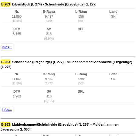
B 283
Eibenstock (L 274) - Schönheide (Erzgebirge) (L 277)
Nr.
B-Rang
L-Rang
Land
11.860
9.497
556
SN
(11.869)
(7.095)
(464)
DTV
SV
BPL
3.165
218
(6,9%)
Infos...
B 283
Schönheide (Erzgebirge) (L 277) - Muldenhammer/Schönheide (Erzgebirge)
(L 276)
Nr.
B-Rang
L-Rang
Land
11.861
9.876
598
SN
(11.870)
(7.473)
(506)
DTV
SV
BPL
1.902
116
(6,1%)
Infos...
B 283
Muldenhammer/Schönheide (Erzgebirge) (L 276) - Muldenhammer-
Jägersgrün (L 300)