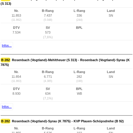
(S 313)
Nr.
B-Rang
L-Rang
Land
11.853
7.437
336
SN
(11.862)
(5.048)
(244)
DTV
SV
BPL
7.534
573
(7,6%)
Infos...
B 282
Rosenbach (Vogtland)-Mehltheuer (S 313) - Rosenbach (Vogtland)-Syrau (K
7875)
Nr.
B-Rang
L-Rang
Land
11.854
6.771
282
SN
(11.863)
(4.385)
(190)
DTV
SV
BPL
8.930
634
WB
(7,1%)
Infos...
B 282
Rosenbach (Vogtland)-Syrau (K 7875) - KVP Plauen-Schöpsdrehe (B 92)
Nr.
B-Rang
L-Rang
Land