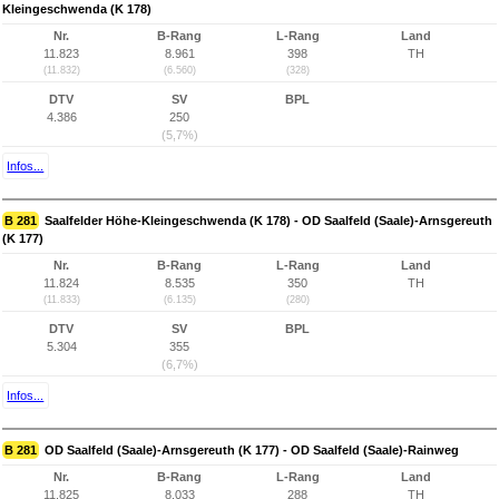
Kleingeschwenda (K 178)
Nr.
B-Rang
L-Rang
Land
11.823
8.961
398
TH
(11.832)
(6.560)
(328)
DTV
SV
BPL
4.386
250
(5,7%)
Infos...
B 281
Saalfelder Höhe-Kleingeschwenda (K 178) - OD Saalfeld (Saale)-Arnsgereuth
(K 177)
Nr.
B-Rang
L-Rang
Land
11.824
8.535
350
TH
(11.833)
(6.135)
(280)
DTV
SV
BPL
5.304
355
(6,7%)
Infos...
B 281
OD Saalfeld (Saale)-Arnsgereuth (K 177) - OD Saalfeld (Saale)-Rainweg
Nr.
B-Rang
L-Rang
Land
11.825
8.033
288
TH