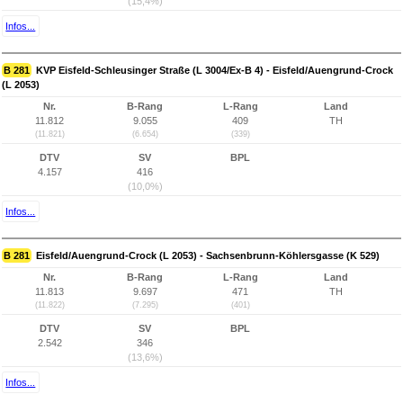
(15,4%)
Infos...
B 281
KVP Eisfeld-Schleusinger Straße (L 3004/Ex-B 4) - Eisfeld/Auengrund-Crock
(L 2053)
Nr.
B-Rang
L-Rang
Land
11.812
9.055
409
TH
(11.821)
(6.654)
(339)
DTV
SV
BPL
4.157
416
(10,0%)
Infos...
B 281
Eisfeld/Auengrund-Crock (L 2053) - Sachsenbrunn-Köhlersgasse (K 529)
Nr.
B-Rang
L-Rang
Land
11.813
9.697
471
TH
(11.822)
(7.295)
(401)
DTV
SV
BPL
2.542
346
(13,6%)
Infos...