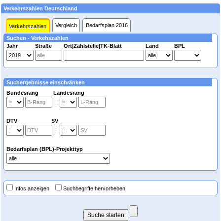
Verkehrszahlen Deutschland
Vergleich
Bedarfsplan 2016
Verkehrszahlen
Suchen - Verkehszahlen
Jahr
Straße
Ort|Zählstelle|TK-Blatt
Land
BPL
Suchergebnisse einschränken
Bundesrang Landesrang
|
DTV SV
|
Bedarfsplan (BPL)-Projekttyp
Infos anzeigen
Suchbegriffe hervorheben