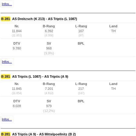
Infos...
B 281
AS Dreitzsch (K 213) - AS Triptis (L 1087)
Nr.
B-Rang
L-Rang
Land
11.844
6.392
167
TH
(11.853)
(4.008)
(97)
DTV
SV
BPL
9.780
968
(9,9%)
Infos...
B 281
AS Triptis (L 1087) - AS Triptis (A 9)
Nr.
B-Rang
L-Rang
Land
11.845
7.201
217
TH
(11.854)
(4.812)
(147)
DTV
SV
BPL
8.028
979
(12,2%)
Infos...
B 281
AS Triptis (A 9) - AS Mittelpoellnitz (B 2)