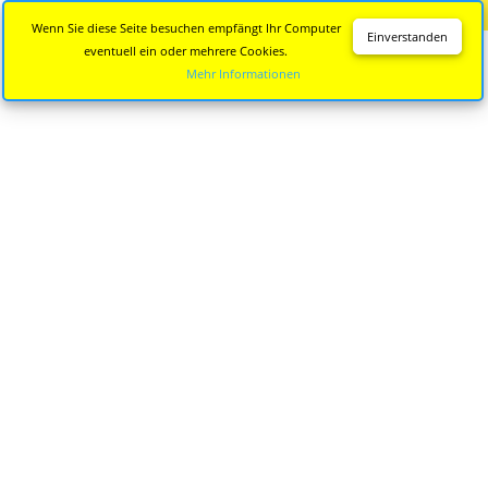
Diese Seite wird nicht mehr aktualisiert.
Zur neuen Seite
Wenn Sie diese Seite besuchen empfängt Ihr Computer
Einverstanden
eventuell ein oder mehrere Cookies.
Mehr Informationen