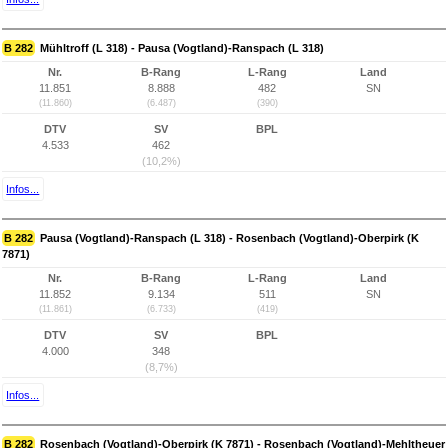
B 282
Mühltroff (L 318) - Pausa (Vogtland)-Ranspach (L 318)
Nr.
B-Rang
L-Rang
Land
11.851
8.888
482
SN
(11.860)
(6.487)
(390)
DTV
SV
BPL
4.533
462
(10,2%)
Infos...
B 282
Pausa (Vogtland)-Ranspach (L 318) - Rosenbach (Vogtland)-Oberpirk (K
7871)
Nr.
B-Rang
L-Rang
Land
11.852
9.134
511
SN
(11.861)
(6.733)
(419)
DTV
SV
BPL
4.000
348
(8,7%)
Infos...
B 282
Rosenbach (Vogtland)-Oberpirk (K 7871) - Rosenbach (Vogtland)-Mehltheuer