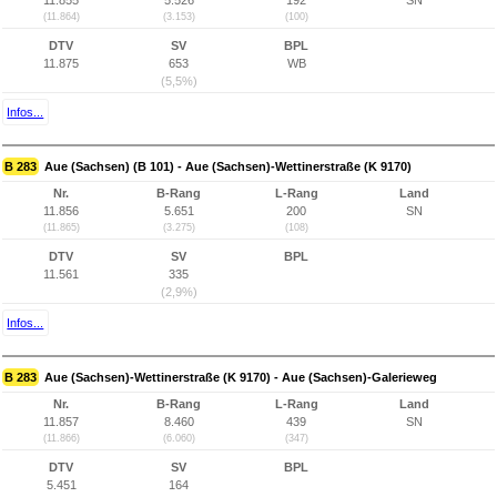
11.855
5.526
192
SN
(11.864)
(3.153)
(100)
DTV
SV
BPL
11.875
653
WB
(5,5%)
Infos...
B 283
Aue (Sachsen) (B 101) - Aue (Sachsen)-Wettinerstraße (K 9170)
Nr.
B-Rang
L-Rang
Land
11.856
5.651
200
SN
(11.865)
(3.275)
(108)
DTV
SV
BPL
11.561
335
(2,9%)
Infos...
B 283
Aue (Sachsen)-Wettinerstraße (K 9170) - Aue (Sachsen)-Galerieweg
Nr.
B-Rang
L-Rang
Land
11.857
8.460
439
SN
(11.866)
(6.060)
(347)
DTV
SV
BPL
5.451
164