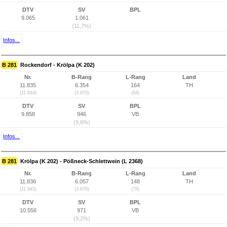
DTV
SV
BPL
9.065
1.061
(11,7%)
Infos...
B 281
Rockendorf - Krölpa (K 202)
Nr.
B-Rang
L-Rang
Land
11.835
6.354
164
TH
(11.844)
(3.970)
(94)
DTV
SV
BPL
9.858
946
VB
(9,6%)
Infos...
B 281
Krölpa (K 202) - Pößneck-Schlettwein (L 2368)
Nr.
B-Rang
L-Rang
Land
11.836
6.057
148
TH
(11.845)
(3.676)
(78)
DTV
SV
BPL
10.556
971
VB
(9,2%)