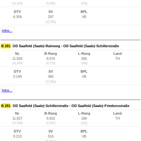
(11.834)
(5.635)
(218)
DTV
SV
BPL
6.309
297
VB
(4,7%)
Infos...
B 281
OD Saalfeld (Saale)-Rainweg - OD Saalfeld (Saale)-Schillerstraße
Nr.
B-Rang
L-Rang
Land
11.826
8.576
356
TH
(11.835)
(6.176)
(286)
DTV
SV
BPL
5.199
380
VB
(7,3%)
Infos...
B 281
OD Saalfeld (Saale)-Schillerstraße - OD Saalfeld (Saale)-Friedensstraße
Nr.
B-Rang
L-Rang
Land
11.827
6.652
188
TH
(11.836)
(4.267)
(118)
DTV
SV
BPL
9.213
516
VB