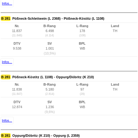
Infos...
B 281
Pößneck-Schlettwein (L 2368) - Pößneck-Köstitz (L 1108)
Nr.
B-Rang
L-Rang
Land
11.837
6.498
178
TH
(11.846)
(4.114)
(108)
DTV
SV
BPL
9.538
1.001
WB
(10,5%)
Infos...
B 281
Pößneck-Köstitz (L 1108) - Oppurg/Döbritz (K 210)
Nr.
B-Rang
L-Rang
Land
11.838
5.180
97
TH
(11.847)
(2.814)
(29)
DTV
SV
BPL
12.874
1.236
WB
(9,6%)
Infos...
B 281
Oppurg/Döbritz (K 210) - Oppurg (L 2359)