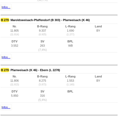
Infos...
B 279
Maroldsweisach-Pfaffendorf (B 303) - Pfarrweisach (K 46)
Nr.
B-Rang
L-Rang
Land
11.805
9.337
1.690
BY
(11.814)
(6.935)
(1.277)
DTV
SV
BPL
3.552
263
WB
(7,4%)
Infos...
B 279
Pfarrweisach (K 46) - Ebern (L 2278)
Nr.
B-Rang
L-Rang
Land
11.806
8.275
1.553
BY
(11.815)
(5.875)
(1.140)
DTV
SV
BPL
5.850
316
(5,4%)
Infos...