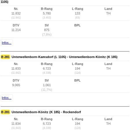
1105)
Nr.
B-Rang
L-Rang
Land
11.832
5.780
133
TH
(11.841)
(3.403)
(63)
DTV
SV
BPL
11.214
875
(7,8%)
Infos...
B 281
Unterwellenborn-Kamsdorf (L 1105) - Unterwellenborn-Könitz (K 185)
Nr.
B-Rang
L-Rang
Land
11.833
6.723
194
TH
(11.842)
(4.338)
(124)
DTV
SV
BPL
9.065
1.061
(11,7%)
Infos...
B 281
Unterwellenborn-Könitz (K 185) - Rockendorf
Nr.
B-Rang
L-Rang
Land
11.834
6.723
194
TH
(11.843)
(4.338)
(124)