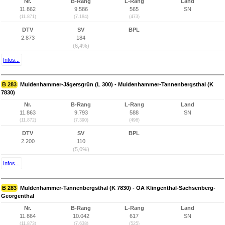
Nr.
B-Rang
L-Rang
Land
11.862
9.586
565
SN
(11.871)
(7.184)
(473)
DTV
SV
BPL
2.873
184
(6,4%)
Infos...
B 283
Muldenhammer-Jägersgrün (L 300) - Muldenhammer-Tannenbergsthal (K
7830)
Nr.
B-Rang
L-Rang
Land
11.863
9.793
588
SN
(11.872)
(7.390)
(496)
DTV
SV
BPL
2.200
110
(5,0%)
Infos...
B 283
Muldenhammer-Tannenbergsthal (K 7830) - OA Klingenthal-Sachsenberg-
Georgenthal
Nr.
B-Rang
L-Rang
Land
11.864
10.042
617
SN
(11.873)
(7.638)
(525)