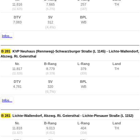
11.816
7.665
257
TH
(11.825)
(5.270)
(187)
DTV
SV
BPL
7.083
312
WB
(4,4%)
Infos...
B 281
KVP Neuhaus (Rennweg)-Schwarzburger Straße (L 1145) - Lichte-Wallendorf,
Abzwg. Ri. Geiersthal
Nr.
B-Rang
L-Rang
Land
11.817
8.779
379
TH
(11.826)
(6.379)
(309)
DTV
SV
BPL
4.781
320
WB
(6,7%)
Infos...
B 281
Lichte-Wallendorf, Abzwg. Ri. Geiersthal - Lichte-Piesauer Straße (L 1152)
Nr.
B-Rang
L-Rang
Land
11.818
9.013
404
TH
(11.827)
(6.612)
(334)