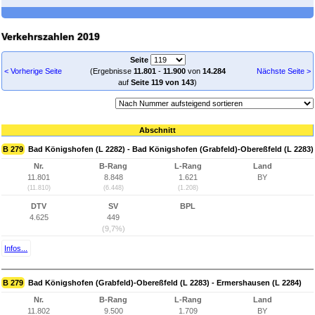
Verkehrszahlen 2019
Seite
< Vorherige Seite
(Ergebnisse
11.801
-
11.900
von
14.284
Nächste Seite >
auf
Seite 119 von 143
)
Abschnitt
B 279
Bad Königshofen (L 2282) - Bad Königshofen (Grabfeld)-Obereßfeld (L 2283)
Nr.
B-Rang
L-Rang
Land
11.801
8.848
1.621
BY
(11.810)
(6.448)
(1.208)
DTV
SV
BPL
4.625
449
(9,7%)
Infos...
B 279
Bad Königshofen (Grabfeld)-Obereßfeld (L 2283) - Ermershausen (L 2284)
Nr.
B-Rang
L-Rang
Land
11.802
9.500
1.709
BY