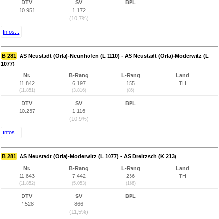
DTV
SV
BPL
10.951
1.172
(10,7%)
Infos...
B 281
AS Neustadt (Orla)-Neunhofen (L 1110) - AS Neustadt (Orla)-Moderwitz (L
1077)
Nr.
B-Rang
L-Rang
Land
11.842
6.197
155
TH
(11.851)
(3.816)
(85)
DTV
SV
BPL
10.237
1.116
(10,9%)
Infos...
B 281
AS Neustadt (Orla)-Moderwitz (L 1077) - AS Dreitzsch (K 213)
Nr.
B-Rang
L-Rang
Land
11.843
7.442
236
TH
(11.852)
(5.053)
(166)
DTV
SV
BPL
7.528
866
(11,5%)