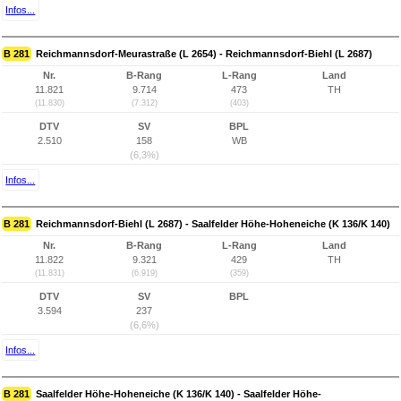
Infos...
B 281
Reichmannsdorf-Meurastraße (L 2654) - Reichmannsdorf-Biehl (L 2687)
Nr.
B-Rang
L-Rang
Land
11.821
9.714
473
TH
(11.830)
(7.312)
(403)
DTV
SV
BPL
2.510
158
WB
(6,3%)
Infos...
B 281
Reichmannsdorf-Biehl (L 2687) - Saalfelder Höhe-Hoheneiche (K 136/K 140)
Nr.
B-Rang
L-Rang
Land
11.822
9.321
429
TH
(11.831)
(6.919)
(359)
DTV
SV
BPL
3.594
237
(6,6%)
Infos...
B 281
Saalfelder Höhe-Hoheneiche (K 136/K 140) - Saalfelder Höhe-