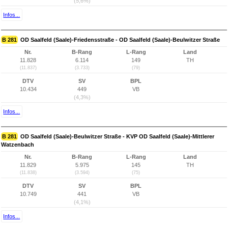
(5,6%)
Infos...
B 281
OD Saalfeld (Saale)-Friedensstraße - OD Saalfeld (Saale)-Beulwitzer Straße
Nr.
B-Rang
L-Rang
Land
11.828
6.114
149
TH
(11.837)
(3.733)
(79)
DTV
SV
BPL
10.434
449
VB
(4,3%)
Infos...
B 281
OD Saalfeld (Saale)-Beulwitzer Straße - KVP OD Saalfeld (Saale)-Mittlerer
Watzenbach
Nr.
B-Rang
L-Rang
Land
11.829
5.975
145
TH
(11.838)
(3.594)
(75)
DTV
SV
BPL
10.749
441
VB
(4,1%)
Infos...