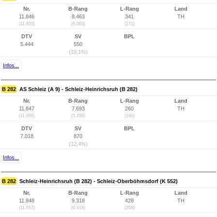
Nr.
B-Rang
L-Rang
Land
11.846
8.463
341
TH
(11.855)
(6.063)
(271)
DTV
SV
BPL
5.444
550
(10,1%)
Infos...
B 282
AS Schleiz (A 9) - Schleiz-Heinrichsruh (B 282)
Nr.
B-Rang
L-Rang
Land
11.847
7.693
260
TH
(11.856)
(5.298)
(190)
DTV
SV
BPL
7.018
870
(12,4%)
Infos...
B 282
Schleiz-Heinrichsruh (B 282) - Schleiz-Oberböhmsdorf (K 552)
Nr.
B-Rang
L-Rang
Land
11.848
9.318
428
TH
(11.857)
(6.916)
(358)