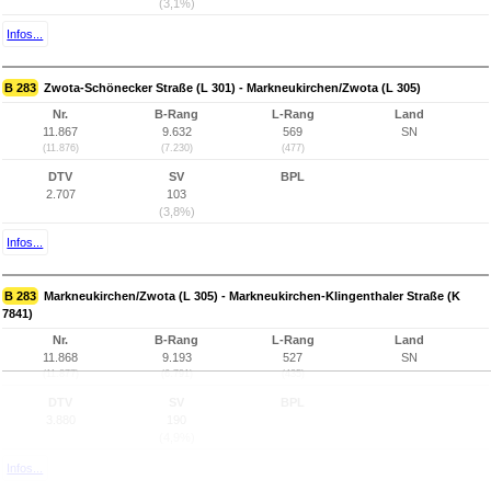
(3,1%)
Infos...
B 283
Zwota-Schönecker Straße (L 301) - Markneukirchen/Zwota (L 305)
Nr.
B-Rang
L-Rang
Land
11.867
9.632
569
SN
(11.876)
(7.230)
(477)
DTV
SV
BPL
2.707
103
(3,8%)
Infos...
B 283
Markneukirchen/Zwota (L 305) - Markneukirchen-Klingenthaler Straße (K
7841)
Nr.
B-Rang
L-Rang
Land
11.868
9.193
527
SN
(11.877)
(6.791)
(435)
DTV
SV
BPL
3.880
190
(4,9%)
Infos...