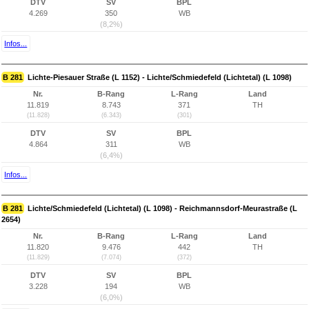
DTV
SV
BPL
4.269
350
WB
(8,2%)
Infos...
B 281
Lichte-Piesauer Straße (L 1152) - Lichte/Schmiedefeld (Lichtetal) (L 1098)
Nr.
B-Rang
L-Rang
Land
11.819
8.743
371
TH
(11.828)
(6.343)
(301)
DTV
SV
BPL
4.864
311
WB
(6,4%)
Infos...
B 281
Lichte/Schmiedefeld (Lichtetal) (L 1098) - Reichmannsdorf-Meurastraße (L
2654)
Nr.
B-Rang
L-Rang
Land
11.820
9.476
442
TH
(11.829)
(7.074)
(372)
DTV
SV
BPL
3.228
194
WB
(6,0%)