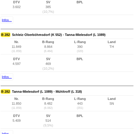
DTV
SV
BPL
3.602
385
(10,7%)
Infos...
B 282
Schleiz-Oberböhmsdorf (K 552) - Tanna-Mielesdorf (L 1089)
Nr.
B-Rang
L-Rang
Land
11.849
8.864
390
TH
(11.858)
(6.464)
(320)
DTV
SV
BPL
4.597
469
(10,2%)
Infos...
B 282
Tanna-Mielesdorf (L 1089) - Mühltroff (L 318)
Nr.
B-Rang
L-Rang
Land
11.850
8.482
443
SN
(11.859)
(6.082)
(351)
DTV
SV
BPL
5.409
514
(9,5%)
Infos...