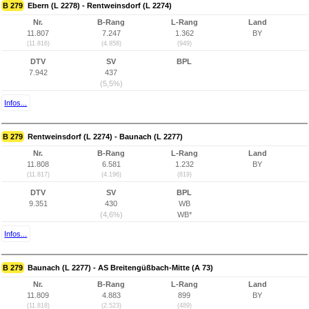
B 279
Ebern (L 2278) - Rentweinsdorf (L 2274)
Nr.
B-Rang
L-Rang
Land
11.807
7.247
1.362
BY
(11.816)
(4.858)
(949)
DTV
SV
BPL
7.942
437
(5,5%)
Infos...
B 279
Rentweinsdorf (L 2274) - Baunach (L 2277)
Nr.
B-Rang
L-Rang
Land
11.808
6.581
1.232
BY
(11.817)
(4.196)
(819)
DTV
SV
BPL
9.351
430
WB
(4,6%)
WB*
Infos...
B 279
Baunach (L 2277) - AS Breitengüßbach-Mitte (A 73)
Nr.
B-Rang
L-Rang
Land
11.809
4.883
899
BY
(11.818)
(2.523)
(489)