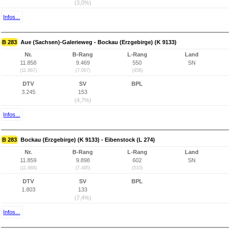
(3,0%)
Infos...
B 283
Aue (Sachsen)-Galerieweg - Bockau (Erzgebirge) (K 9133)
Nr.
B-Rang
L-Rang
Land
11.858
9.469
550
SN
(11.867)
(7.067)
(458)
DTV
SV
BPL
3.245
153
(4,7%)
Infos...
B 283
Bockau (Erzgebirge) (K 9133) - Eibenstock (L 274)
Nr.
B-Rang
L-Rang
Land
11.859
9.898
602
SN
(11.868)
(7.495)
(510)
DTV
SV
BPL
1.803
133
(7,4%)
Infos...