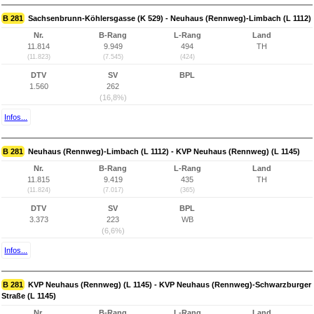
B 281
Sachsenbrunn-Köhlersgasse (K 529) - Neuhaus (Rennweg)-Limbach (L 1112)
Nr.
B-Rang
L-Rang
Land
11.814
9.949
494
TH
(11.823)
(7.545)
(424)
DTV
SV
BPL
1.560
262
(16,8%)
Infos...
B 281
Neuhaus (Rennweg)-Limbach (L 1112) - KVP Neuhaus (Rennweg) (L 1145)
Nr.
B-Rang
L-Rang
Land
11.815
9.419
435
TH
(11.824)
(7.017)
(365)
DTV
SV
BPL
3.373
223
WB
(6,6%)
Infos...
B 281
KVP Neuhaus (Rennweg) (L 1145) - KVP Neuhaus (Rennweg)-Schwarzburger
Straße (L 1145)
Nr.
B-Rang
L-Rang
Land