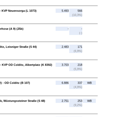
- KVP Neuensorga (L 1073)
5.493
566
(10,3%)
rhose (A 9) (25b)
-
-
(-)
itz, Leisniger Straße (S 44)
2.483
171
(6,9%)
 - KVP OD Colditz, Albertplatz (K 8392)
3.703
218
(5,9%)
) - OD Colditz (B 107)
6.886
337
WB
(4,9%)
k, Wüstungssteiner Straße (S 48)
2.751
253
WB
(9,2%)