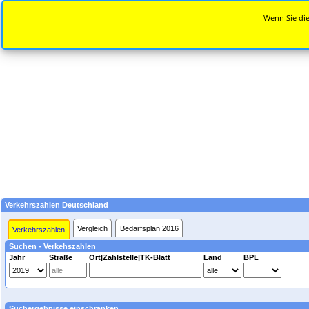
Wenn Sie die
Verkehrszahlen Deutschland
Vergleich
Bedarfsplan 2016
Verkehrszahlen
Suchen - Verkehszahlen
Jahr
Straße
Ort|Zählstelle|TK-Blatt
Land
BPL
Suchergebnisse einschränken