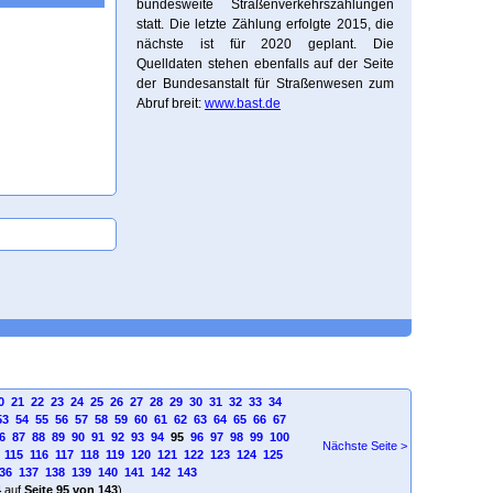
bundesweite Straßenverkehrszählungen
statt. Die letzte Zählung erfolgte 2015, die
nächste ist für 2020 geplant. Die
Quelldaten stehen ebenfalls auf der Seite
der Bundesanstalt für Straßenwesen zum
Abruf breit:
www.bast.de
0
21
22
23
24
25
26
27
28
29
30
31
32
33
34
53
54
55
56
57
58
59
60
61
62
63
64
65
66
67
6
87
88
89
90
91
92
93
94
95
96
97
98
99
100
Nächste Seite >
115
116
117
118
119
120
121
122
123
124
125
36
137
138
139
140
141
142
143
4
auf
Seite 95 von 143
)