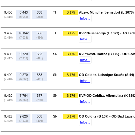
9.406
8.443
338
TH
B 175
Abzw. Münchenbernsdorf (L 1078) 
(9.415)
(6.043)
(268)
Infos...
9.407
10.042
506
TH
B 175
KVP Neuensorga (L 1073) - AS Lede
(9.416)
(7.638)
(436)
Infos...
9.408
9.720
583
SN
B 176
KVP westl. Hartha (B 175) - OD Cold
(9.417)
(7.318)
(491)
Infos...
9.409
9.270
533
SN
B 176
OD Colditz, Leisniger Straße (S 44)
(9.418)
(6.868)
(441)
Infos...
9.410
7.764
377
SN
B 176
KVP OD Colditz, Albertplatz (K 8392
(9.419)
(5.369)
(285)
Infos...
9.411
9.620
568
SN
B 176
OD Colditz (B 107) - OD Bad Lausic
(9.420)
(7.218)
(476)
Infos...