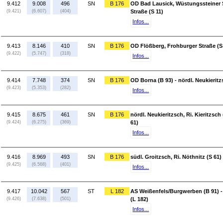
9.412
9.008
496
SN
B 176
OD Bad Lausick, Wüstungssteiner S
(9.421)
(6.607)
(404)
Straße (S 11)
Infos...
9.413
8.146
410
SN
B 176
OD Flößberg, Frohburger Straße (S 
(9.422)
(5.747)
(318)
Infos...
9.414
7.748
374
SN
B 176
OD Borna (B 93) - nördl. Neukieritzs
(9.423)
(5.353)
(282)
Infos...
9.415
8.675
461
SN
B 176
nördl. Neukieritzsch, Ri. Kieritzsch 
(9.424)
(6.275)
(369)
61)
Infos...
9.416
8.969
493
SN
B 176
südl. Groitzsch, Ri. Nöthnitz (S 61) 
(9.425)
(6.568)
(401)
Infos...
9.417
10.042
567
ST
L 182
AS Weißenfels/Burgwerben (B 91) 
(9.426)
(7.638)
(501)
(L 182)
Infos...