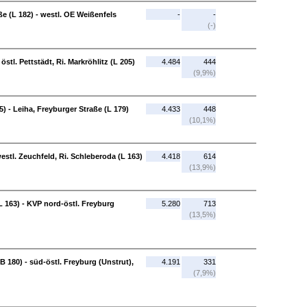
e (L 182) - westl. OE Weißenfels
-
-
(-)
stl. Pettstädt, Ri. Markröhlitz (L 205)
4.484
444
(9,9%)
05) - Leiha, Freyburger Straße (L 179)
4.433
448
(10,1%)
westl. Zeuchfeld, Ri. Schleberoda (L 163)
4.418
614
(13,9%)
L 163) - KVP nord-östl. Freyburg
5.280
713
(13,5%)
B 180) - süd-östl. Freyburg (Unstrut),
4.191
331
(7,9%)