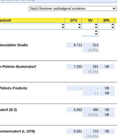
schnitt
DTV
SV
BPL
Neustädter Straße
8.712
514
(5,9%)
h-Pöllnitz-Burkersdorf
7.292
591
VB
(8,1%)
Pöllnitz-Frießnitz
-
-
VB
(-)
VB
sdorf (B 2)
5.052
480
VB
(9,5%)
VB
enbernsdorf (L 1078)
5.091
723
VB
(14,2%)