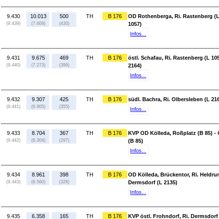
9.430
10.013
500
TH
B 176
OD Rothenberga, Ri. Rastenberg (L 
(9.439)
(7.609)
(430)
1057)
Infos...
9.431
9.675
469
TH
B 176
östl. Schafau, Ri. Rastenberg (L 105
(9.440)
(7.273)
(399)
2164)
Infos...
9.432
9.307
425
TH
B 176
südl. Bachra, Ri. Olbersleben (L 21
(9.441)
(6.905)
(355)
Infos...
9.433
8.704
367
TH
B 176
KVP OD Kölleda, Roßplatz (B 85) - 
(9.442)
(6.304)
(297)
(B 85)
Infos...
9.434
8.961
398
TH
B 176
OD Kölleda, Brückentor, Ri. Heldrun
(9.443)
(6.560)
(328)
Dermsdorf (L 2135)
Infos...
9.435
6.358
165
TH
B 176
KVP östl. Frohndorf, Ri. Dermsdorf 