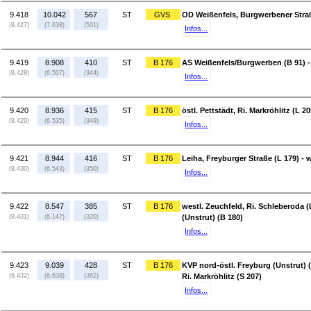
9.418
10.042
567
ST
GVS
OD Weißenfels, Burgwerbener Straß
(9.427)
(7.638)
(501)
Infos...
9.419
8.908
410
ST
B 176
AS Weißenfels/Burgwerben (B 91) - ö
(9.428)
(6.507)
(344)
Infos...
9.420
8.936
415
ST
B 176
östl. Pettstädt, Ri. Markröhlitz (L 2
(9.429)
(6.535)
(349)
Infos...
9.421
8.944
416
ST
B 176
Leiha, Freyburger Straße (L 179) - 
(9.430)
(6.543)
(350)
Infos...
9.422
8.547
385
ST
B 176
westl. Zeuchfeld, Ri. Schleberoda (
(9.431)
(6.147)
(320)
(Unstrut) (B 180)
Infos...
9.423
9.039
428
ST
B 176
KVP nord-östl. Freyburg (Unstrut) (
(9.432)
(6.638)
(362)
Ri. Markröhlitz (S 207)
Infos...