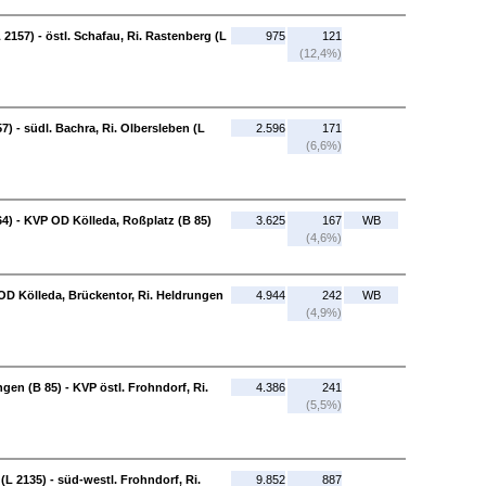
2157) - östl. Schafau, Ri. Rastenberg (L
975
121
(12,4%)
7) - südl. Bachra, Ri. Olbersleben (L
2.596
171
(6,6%)
64) - KVP OD Kölleda, Roßplatz (B 85)
3.625
167
WB
(4,6%)
OD Kölleda, Brückentor, Ri. Heldrungen
4.944
242
WB
(4,9%)
gen (B 85) - KVP östl. Frohndorf, Ri.
4.386
241
(5,5%)
(L 2135) - süd-westl. Frohndorf, Ri.
9.852
887