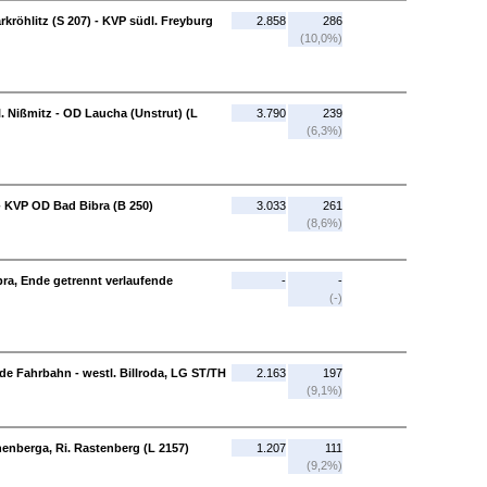
rkröhlitz (S 207) - KVP südl. Freyburg
2.858
286
(10,0%)
l. Nißmitz - OD Laucha (Unstrut) (L
3.790
239
(6,3%)
- KVP OD Bad Bibra (B 250)
3.033
261
(8,6%)
bra, Ende getrennt verlaufende
-
-
(-)
de Fahrbahn - westl. Billroda, LG ST/TH
2.163
197
(9,1%)
henberga, Ri. Rastenberg (L 2157)
1.207
111
(9,2%)