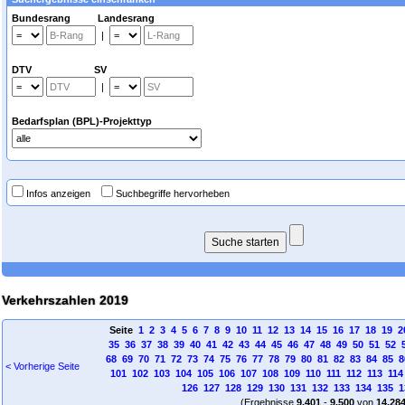
Bundesrang Landesrang
|
DTV SV
|
Bedarfsplan (BPL)-Projekttyp
Infos anzeigen
Suchbegriffe hervorheben
Verkehrszahlen 2019
Seite
1
2
3
4
5
6
7
8
9
10
11
12
13
14
15
16
17
18
19
2
35
36
37
38
39
40
41
42
43
44
45
46
47
48
49
50
51
52
68
69
70
71
72
73
74
75
76
77
78
79
80
81
82
83
84
85
8
< Vorherige Seite
101
102
103
104
105
106
107
108
109
110
111
112
113
114
126
127
128
129
130
131
132
133
134
135
1
(Ergebnisse
9.401
-
9.500
von
14.28