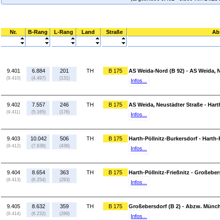
Nr.
B-Rang
L-Rang
Land
Straße
Ab
9.401
6.884
201
TH
B 175
AS Weida-Nord (B 92) - AS Weida, 
(9.410)
(4.497)
(131)
Infos...
9.402
7.557
246
TH
B 175
AS Weida, Neustädter Straße - Hart
(9.411)
(5.165)
(176)
Infos...
9.403
10.042
506
TH
B 175
Harth-Pöllnitz-Burkersdorf - Harth-
(9.412)
(7.638)
(436)
Infos...
9.404
8.654
363
TH
B 175
Harth-Pöllnitz-Frießnitz - Großeber
(9.413)
(6.254)
(293)
Infos...
9.405
8.632
359
TH
B 175
Großebersdorf (B 2) - Abzw. Münch
(9.414)
(6.232)
(289)
Infos...