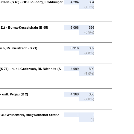
traße (S 48) - OD Flößberg, Frohburger
4.284
304
(7,1%)
11) - Borna-Kesselshain (B 95)
6.098
396
(6,5%)
ch, Ri. Kieritzsch (S 71)
6.916
332
(4,8%)
(S 71) - südl. Groitzsch, Ri. Nöthnitz (S
4.999
300
(6,0%)
- östl. Pegau (B 2)
4.368
306
(7,0%)
- OD Weißenfels, Burgwerbener Straße
-
-
(-)