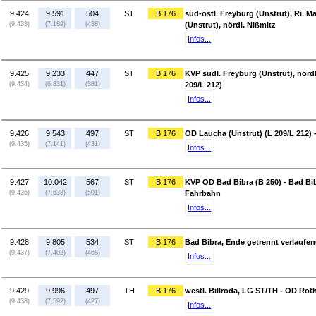
9.424
9.591
504
ST
B 176
süd-östl. Freyburg (Unstrut), Ri. Ma
(9.433)
(7.189)
(438)
(Unstrut), nördl. Nißmitz
Infos...
9.425
9.233
447
ST
B 176
KVP südl. Freyburg (Unstrut), nörd
(9.434)
(6.831)
(381)
209/L 212)
Infos...
9.426
9.543
497
ST
B 176
OD Laucha (Unstrut) (L 209/L 212) 
(9.435)
(7.141)
(431)
Infos...
9.427
10.042
567
ST
B 176
KVP OD Bad Bibra (B 250) - Bad Bi
(9.436)
(7.638)
(501)
Fahrbahn
Infos...
9.428
9.805
534
ST
B 176
Bad Bibra, Ende getrennt verlaufen
(9.437)
(7.402)
(468)
Infos...
9.429
9.996
497
TH
B 176
westl. Billroda, LG ST/TH - OD Rot
(9.438)
(7.592)
(427)
Infos...