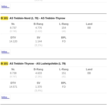
Infos...
B 101
AS Trebbin-Nord (L 70) - AS Trebbin-Thyrow
Nr.
B-Rang
L-Rang
Land
8.737
4.776
154
BB
(8.746)
(2.418)
(44)
DTV
SV
BPL
14.120
1.144
FD
(8,1%)
Infos...
B 101
AS Trebbin-Thyrow - AS Ludwigsfelde (L 79)
Nr.
B-Rang
L-Rang
Land
8.738
4.633
151
BB
(8.747)
(2.281)
(41)
DTV
SV
BPL
14.571
1.370
FD
(9,4%)
Infos...