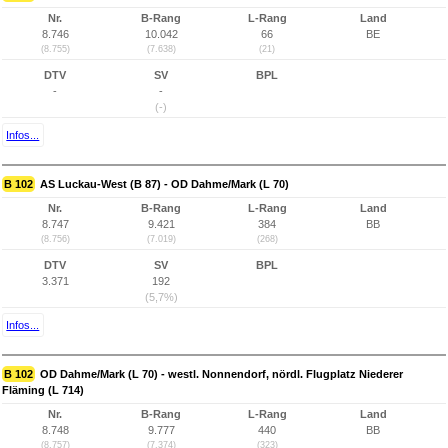
Nr.
B-Rang
L-Rang
Land
8.746
10.042
66
BE
(8.755)
(7.638)
(21)
DTV
SV
BPL
-
-
(-)
Infos...
B 102
AS Luckau-West (B 87) - OD Dahme/Mark (L 70)
Nr.
B-Rang
L-Rang
Land
8.747
9.421
384
BB
(8.756)
(7.019)
(268)
DTV
SV
BPL
3.371
192
(5,7%)
Infos...
B 102
OD Dahme/Mark (L 70) - westl. Nonnendorf, nördl. Flugplatz Niederer
Fläming (L 714)
Nr.
B-Rang
L-Rang
Land
8.748
9.777
440
BB
(8.757)
(7.374)
(323)