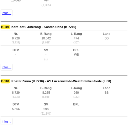
10.048
744
(7,4%)
Infos...
B 101
nord-östl. Jüterbog - Koster Zinna (K 7216)
Nr.
B-Rang
L-Rang
Land
8.728
10.042
474
BB
(8.737)
(7.638)
(357)
DTV
SV
BPL
-
-
WB
(-)
Infos...
B 101
Koster Zinna (K 7216) - AS Luckenwalde-West/Frankenförde (L 80)
Nr.
B-Rang
L-Rang
Land
8.729
8.265
269
BB
(8.738)
(5.865)
(153)
DTV
SV
BPL
5.866
698
(11,9%)
Infos...