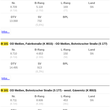
Nr.
B-Rang
L-Rang
Land
8.709
5.118
169
SN
(8.718)
(2.752)
(77)
DTV
SV
BPL
13.068
732
(5,6%)
Infos...
B 101
OD Meißen, Fabrikstraße (K 8015) - OD Meißen, Bohnitzscher Straße (S 177)
Nr.
B-Rang
L-Rang
Land
8.710
4.653
150
SN
(8.719)
(2.300)
(58)
DTV
SV
BPL
14.495
913
(6,3%)
Infos...
B 101
OD Meißen, Bohnitzscher Straße (S 177) - westl. Gävernitz (K 8553)
Nr.
B-Rang
L-Rang
Land
8.711
8.606
453
SN
(8.720)
(6.206)
(361)