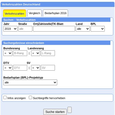
Verkehrszahlen Deutschland
Vergleich
Bedarfsplan 2016
Verkehrszahlen
Suchen - Verkehszahlen
Jahr
Straße
Ort|Zählstelle|TK-Blatt
Land
BPL
Suchergebnisse einschränken
Bundesrang Landesrang
|
DTV SV
|
Bedarfsplan (BPL)-Projekttyp
Infos anzeigen
Suchbegriffe hervorheben