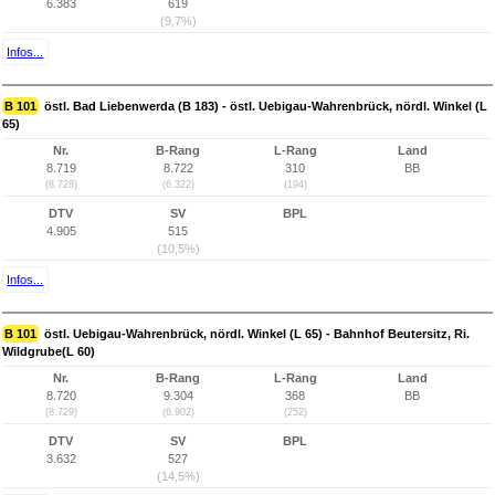
6.383
619
(9,7%)
Infos...
B 101
östl. Bad Liebenwerda (B 183) - östl. Uebigau-Wahrenbrück, nördl. Winkel (L
65)
Nr.
B-Rang
L-Rang
Land
8.719
8.722
310
BB
(8.728)
(6.322)
(194)
DTV
SV
BPL
4.905
515
(10,5%)
Infos...
B 101
östl. Uebigau-Wahrenbrück, nördl. Winkel (L 65) - Bahnhof Beutersitz, Ri.
Wildgrube(L 60)
Nr.
B-Rang
L-Rang
Land
8.720
9.304
368
BB
(8.729)
(6.902)
(252)
DTV
SV
BPL
3.632
527
(14,5%)