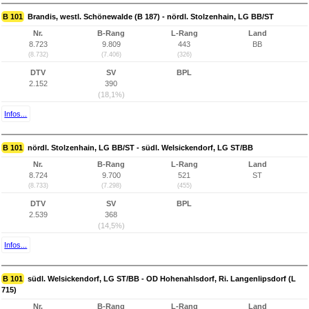
B 101
Brandis, westl. Schönewalde (B 187) - nördl. Stolzenhain, LG BB/ST
Nr.
B-Rang
L-Rang
Land
8.723
9.809
443
BB
(8.732)
(7.406)
(326)
DTV
SV
BPL
2.152
390
(18,1%)
Infos...
B 101
nördl. Stolzenhain, LG BB/ST - südl. Welsickendorf, LG ST/BB
Nr.
B-Rang
L-Rang
Land
8.724
9.700
521
ST
(8.733)
(7.298)
(455)
DTV
SV
BPL
2.539
368
(14,5%)
Infos...
B 101
südl. Welsickendorf, LG ST/BB - OD Hohenahlsdorf, Ri. Langenlipsdorf (L
715)
Nr.
B-Rang
L-Rang
Land