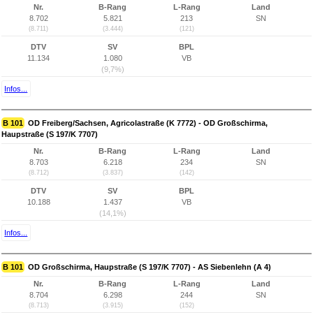
Nr.
B-Rang
L-Rang
Land
8.702
5.821
213
SN
(8.711)
(3.444)
(121)
DTV
SV
BPL
11.134
1.080
VB
(9,7%)
Infos...
B 101
OD Freiberg/Sachsen, Agricolastraße (K 7772) - OD Großschirma,
Haupstraße (S 197/K 7707)
Nr.
B-Rang
L-Rang
Land
8.703
6.218
234
SN
(8.712)
(3.837)
(142)
DTV
SV
BPL
10.188
1.437
VB
(14,1%)
Infos...
B 101
OD Großschirma, Haupstraße (S 197/K 7707) - AS Siebenlehn (A 4)
Nr.
B-Rang
L-Rang
Land
8.704
6.298
244
SN
(8.713)
(3.915)
(152)