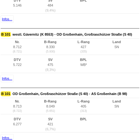
DTV
SV
BPL
5.146
484
(9,4%)
Infos...
B 101
westl. Gävernitz (K 8553) - OD Großenhain, Großraschützer Straße (S 40)
Nr.
B-Rang
L-Rang
Land
8.712
8.330
427
SN
(8.721)
(5.930)
(335)
DTV
SV
BPL
5.722
475
WB*
(8,3%)
Infos...
B 101
OD Großenhain, Großraschützer Straße (S 40) - AS Großenhain (B 98)
Nr.
B-Rang
L-Rang
Land
8.713
8.049
405
SN
(8.722)
(5.651)
(313)
DTV
SV
BPL
6.277
421
(6,7%)
Infos...