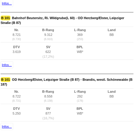
Infos...
B 101
Bahnhof Beutersitz, Ri. Wildgrube(L 60) - OD Herzberg/Elster, Leipziger
Straße (B 87)
Nr.
B-Rang
L-Rang
Land
8.721
9.312
369
BB
(8.730)
(6.910)
(253)
DTV
SV
BPL
3.619
622
WB*
(17,2%)
Infos...
B 101
OD Herzberg/Elster, Leipziger Straße (B 87) - Brandis, westl. Schönewalde (B
187)
Nr.
B-Rang
L-Rang
Land
8.722
8.558
292
BB
(8.731)
(6.158)
(176)
DTV
SV
BPL
5.250
877
WB*
(16,7%)
Infos...