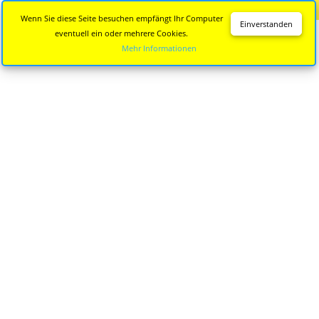
Diese Seite wird nicht mehr aktualisiert.
Zur neuen Seite
Wenn Sie diese Seite besuchen empfängt Ihr Computer
Einverstanden
eventuell ein oder mehrere Cookies.
Mehr Informationen