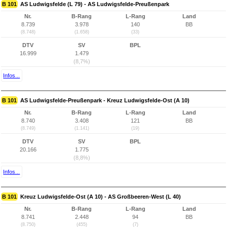
B 101
AS Ludwigsfelde (L 79) - AS Ludwigsfelde-Preußenpark
Nr.
B-Rang
L-Rang
Land
8.739
3.978
140
BB
(8.748)
(1.658)
(33)
DTV
SV
BPL
16.999
1.479
(8,7%)
Infos...
B 101
AS Ludwigsfelde-Preußenpark - Kreuz Ludwigsfelde-Ost (A 10)
Nr.
B-Rang
L-Rang
Land
8.740
3.408
121
BB
(8.749)
(1.141)
(19)
DTV
SV
BPL
20.166
1.775
(8,8%)
Infos...
B 101
Kreuz Ludwigsfelde-Ost (A 10) - AS Großbeeren-West (L 40)
Nr.
B-Rang
L-Rang
Land
8.741
2.448
94
BB
(8.750)
(455)
(7)