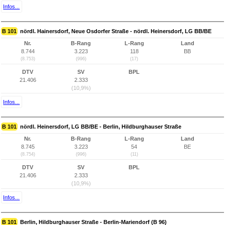
Infos...
B 101
nördl. Hainersdorf, Neue Osdorfer Straße - nördl. Heinersdorf, LG BB/BE
Nr.
B-Rang
L-Rang
Land
8.744
3.223
118
BB
(8.753)
(996)
(17)
DTV
SV
BPL
21.406
2.333
(10,9%)
Infos...
B 101
nördl. Heinersdorf, LG BB/BE - Berlin, Hildburghauser Straße
Nr.
B-Rang
L-Rang
Land
8.745
3.223
54
BE
(8.754)
(996)
(11)
DTV
SV
BPL
21.406
2.333
(10,9%)
Infos...
B 101
Berlin, Hildburghauser Straße - Berlin-Mariendorf (B 96)