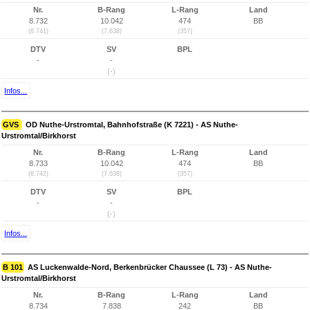
Nr.
B-Rang
L-Rang
Land
8.732
10.042
474
BB
(8.741)
(7.638)
(357)
DTV
SV
BPL
-
-
(-)
Infos...
GVS
OD Nuthe-Urstromtal, Bahnhofstraße (K 7221) - AS Nuthe-
Urstromtal/Birkhorst
Nr.
B-Rang
L-Rang
Land
8.733
10.042
474
BB
(8.742)
(7.638)
(357)
DTV
SV
BPL
-
-
(-)
Infos...
B 101
AS Luckenwalde-Nord, Berkenbrücker Chaussee (L 73) - AS Nuthe-
Urstromtal/Birkhorst
Nr.
B-Rang
L-Rang
Land
8.734
7.838
242
BB