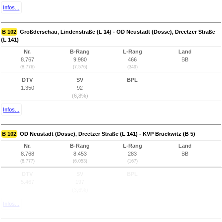
Infos...
B 102
Großderschau, Lindenstraße (L 14) - OD Neustadt (Dosse), Dreetzer Straße
(L 141)
Nr.
B-Rang
L-Rang
Land
8.767
9.980
466
BB
(8.776)
(7.576)
(349)
DTV
SV
BPL
1.350
92
(6,8%)
Infos...
B 102
OD Neustadt (Dosse), Dreetzer Straße (L 141) - KVP Brückwitz (B 5)
Nr.
B-Rang
L-Rang
Land
8.768
8.453
283
BB
(8.777)
(6.053)
(167)
DTV
SV
BPL
5.467
197
(3,6%)
Infos...