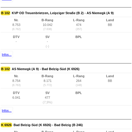
B 102
KVP OD Treuenbrietzen, Leipziger Straße (B 2) - AS Niemegk (A 9)
Nr.
B-Rang
L-Rang
Land
8.753
10.042
474
BB
(8.762)
(7.638)
(357)
DTV
SV
BPL
-
-
(-)
Infos...
B 102
AS Niemegk (A 9) - Bad Belzig-Süd (K 6926)
Nr.
B-Rang
L-Rang
Land
8.754
8.171
264
BB
(8.763)
(5.772)
(148)
DTV
SV
BPL
6.041
477
(7,9%)
Infos...
K 6926
Bad Belzig-Süd (K 6926) - Bad Belzig (B 246)