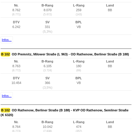
Nr.
B-Rang
L-Rang
Land
8.762
8.070
259
BB
(8.771)
(5.672)
(143)
DTV
SV
BPL
6.242
331
VB
(5,3%)
Infos...
B 102
OD Premnitz, Milower Straße (L 963) - OD Rathenow, Berliner Straße (B 188)
Nr.
B-Rang
L-Rang
Land
8.763
6.105
180
BB
(8.772)
(3.724)
(69)
DTV
SV
BPL
10.454
366
VB
(3,5%)
Infos...
B 102
OD Rathenow, Berliner Straße (B 188) - KVP OD Rathenow, Semliner Straße
(K 6320)
Nr.
B-Rang
L-Rang
Land
8.764
10.042
474
BB
(8.773)
(7.638)
(357)