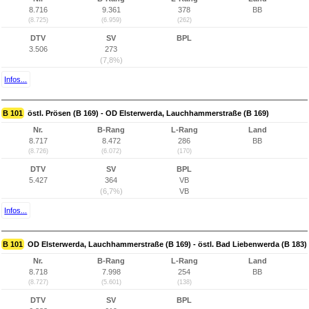
8.716
9.361
378
BB
(8.725)
(6.959)
(262)
DTV
SV
BPL
3.506
273
(7,8%)
Infos...
B 101
östl. Prösen (B 169) - OD Elsterwerda, Lauchhammerstraße (B 169)
Nr.
B-Rang
L-Rang
Land
8.717
8.472
286
BB
(8.726)
(6.072)
(170)
DTV
SV
BPL
5.427
364
VB
(6,7%)
VB
Infos...
B 101
OD Elsterwerda, Lauchhammerstraße (B 169) - östl. Bad Liebenwerda (B 183)
Nr.
B-Rang
L-Rang
Land
8.718
7.998
254
BB
(8.727)
(5.601)
(138)
DTV
SV
BPL