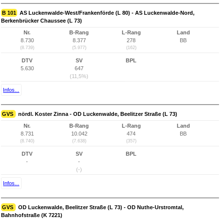
B 101
AS Luckenwalde-West/Frankenförde (L 80) - AS Luckenwalde-Nord,
Berkenbrücker Chaussee (L 73)
Nr.
B-Rang
L-Rang
Land
8.730
8.377
278
BB
(8.739)
(5.977)
(162)
DTV
SV
BPL
5.630
647
(11,5%)
Infos...
GVS
nördl. Koster Zinna - OD Luckenwalde, Beelitzer Straße (L 73)
Nr.
B-Rang
L-Rang
Land
8.731
10.042
474
BB
(8.740)
(7.638)
(357)
DTV
SV
BPL
-
-
(-)
Infos...
GVS
OD Luckenwalde, Beelitzer Straße (L 73) - OD Nuthe-Urstromtal,
Bahnhofstraße (K 7221)