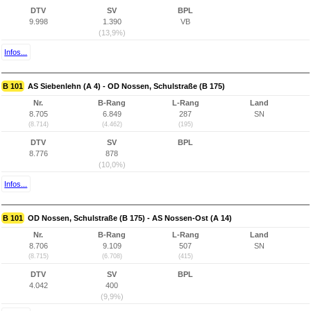
DTV
SV
BPL
9.998
1.390
VB
(13,9%)
Infos...
B 101
AS Siebenlehn (A 4) - OD Nossen, Schulstraße (B 175)
Nr.
B-Rang
L-Rang
Land
8.705
6.849
287
SN
(8.714)
(4.462)
(195)
DTV
SV
BPL
8.776
878
(10,0%)
Infos...
B 101
OD Nossen, Schulstraße (B 175) - AS Nossen-Ost (A 14)
Nr.
B-Rang
L-Rang
Land
8.706
9.109
507
SN
(8.715)
(6.708)
(415)
DTV
SV
BPL
4.042
400
(9,9%)