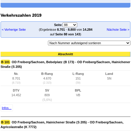
Verkehrszahlen 2019
Seite
< Vorherige Seite
(Ergebnisse
8.701
-
8.800
von
14.284
Nächste Seite >
auf
Seite 88 von 143
)
Abschnitt
B 101
OD Freiberg/Sachsen, Bebelplatz (B 173) - OD Freiberg/Sachsen, Hainichener
Straße (S 205)
Nr.
B-Rang
L-Rang
Land
8.701
4.670
151
SN
(8.710)
(2.315)
(59)
DTV
SV
BPL
14.452
809
VB
(5,6%)
Infos...
B 101
OD Freiberg/Sachsen, Hainichener Straße (S 205) - OD Freiberg/Sachsen,
Agricolastraße (K 7772)