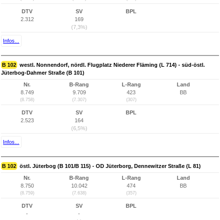
DTV
SV
BPL
2.312
169
(7,3%)
Infos...
B 102
westl. Nonnendorf, nördl. Flugplatz Niederer Fläming (L 714) - süd-östl.
Jüterbog-Dahmer Straße (B 101)
Nr.
B-Rang
L-Rang
Land
8.749
9.709
423
BB
(8.758)
(7.307)
(307)
DTV
SV
BPL
2.523
164
(6,5%)
Infos...
B 102
östl. Jüterbog (B 101/B 115) - OD Jüterborg, Dennewitzer Straße (L 81)
Nr.
B-Rang
L-Rang
Land
8.750
10.042
474
BB
(8.759)
(7.638)
(357)
DTV
SV
BPL
-
-