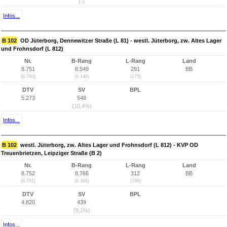
(-)
Infos...
B 102
OD Jüterborg, Dennewitzer Straße (L 81) - westl. Jüterborg, zw. Altes Lager
und Frohnsdorf (L 812)
Nr.
B-Rang
L-Rang
Land
8.751
8.549
291
BB
(8.760)
(6.149)
(175)
DTV
SV
BPL
5.273
548
(10,4%)
Infos...
B 102
westl. Jüterborg, zw. Altes Lager und Frohnsdorf (L 812) - KVP OD
Treuenbrietzen, Leipziger Straße (B 2)
Nr.
B-Rang
L-Rang
Land
8.752
8.766
312
BB
(8.761)
(6.366)
(196)
DTV
SV
BPL
4.820
439
(9,1%)
Infos...