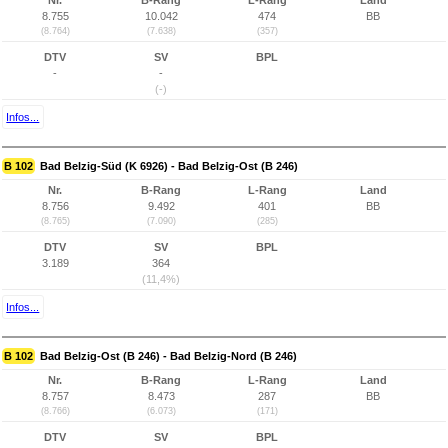
Nr.
B-Rang
L-Rang
Land
8.755
10.042
474
BB
(8.764)
(7.638)
(357)
DTV
SV
BPL
-
-
(-)
Infos...
B 102
Bad Belzig-Süd (K 6926) - Bad Belzig-Ost (B 246)
Nr.
B-Rang
L-Rang
Land
8.756
9.492
401
BB
(8.765)
(7.090)
(285)
DTV
SV
BPL
3.189
364
(11,4%)
Infos...
B 102
Bad Belzig-Ost (B 246) - Bad Belzig-Nord (B 246)
Nr.
B-Rang
L-Rang
Land
8.757
8.473
287
BB
(8.766)
(6.073)
(171)
DTV
SV
BPL