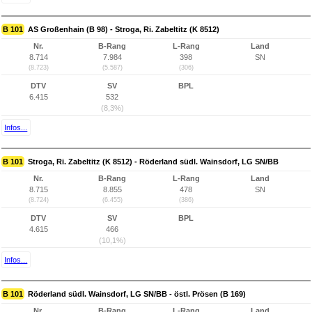
B 101
AS Großenhain (B 98) - Stroga, Ri. Zabeltitz (K 8512)
Nr.
B-Rang
L-Rang
Land
8.714
7.984
398
SN
(8.723)
(5.587)
(306)
DTV
SV
BPL
6.415
532
(8,3%)
Infos...
B 101
Stroga, Ri. Zabeltitz (K 8512) - Röderland südl. Wainsdorf, LG SN/BB
Nr.
B-Rang
L-Rang
Land
8.715
8.855
478
SN
(8.724)
(6.455)
(386)
DTV
SV
BPL
4.615
466
(10,1%)
Infos...
B 101
Röderland südl. Wainsdorf, LG SN/BB - östl. Prösen (B 169)
Nr.
B-Rang
L-Rang
Land