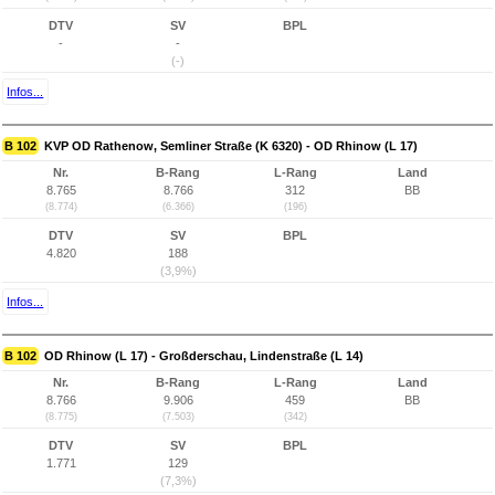
DTV
SV
BPL
-
-
(-)
Infos...
B 102
KVP OD Rathenow, Semliner Straße (K 6320) - OD Rhinow (L 17)
Nr.
B-Rang
L-Rang
Land
8.765
8.766
312
BB
(8.774)
(6.366)
(196)
DTV
SV
BPL
4.820
188
(3,9%)
Infos...
B 102
OD Rhinow (L 17) - Großderschau, Lindenstraße (L 14)
Nr.
B-Rang
L-Rang
Land
8.766
9.906
459
BB
(8.775)
(7.503)
(342)
DTV
SV
BPL
1.771
129
(7,3%)