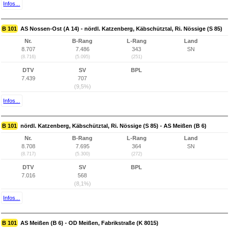
Infos...
B 101
AS Nossen-Ost (A 14) - nördl. Katzenberg, Käbschütztal, Ri. Nössige (S 85)
Nr.
B-Rang
L-Rang
Land
8.707
7.486
343
SN
(8.716)
(5.095)
(251)
DTV
SV
BPL
7.439
707
(9,5%)
Infos...
B 101
nördl. Katzenberg, Käbschütztal, Ri. Nössige (S 85) - AS Meißen (B 6)
Nr.
B-Rang
L-Rang
Land
8.708
7.695
364
SN
(8.717)
(5.300)
(272)
DTV
SV
BPL
7.016
568
(8,1%)
Infos...
B 101
AS Meißen (B 6) - OD Meißen, Fabrikstraße (K 8015)