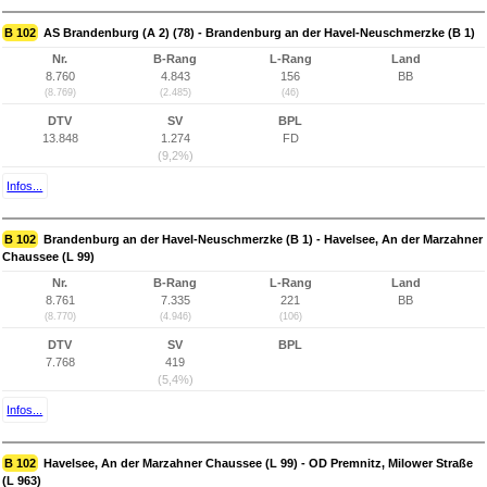
B 102
AS Brandenburg (A 2) (78) - Brandenburg an der Havel-Neuschmerzke (B 1)
Nr.
B-Rang
L-Rang
Land
8.760
4.843
156
BB
(8.769)
(2.485)
(46)
DTV
SV
BPL
13.848
1.274
FD
(9,2%)
Infos...
B 102
Brandenburg an der Havel-Neuschmerzke (B 1) - Havelsee, An der Marzahner
Chaussee (L 99)
Nr.
B-Rang
L-Rang
Land
8.761
7.335
221
BB
(8.770)
(4.946)
(106)
DTV
SV
BPL
7.768
419
(5,4%)
Infos...
B 102
Havelsee, An der Marzahner Chaussee (L 99) - OD Premnitz, Milower Straße
(L 963)