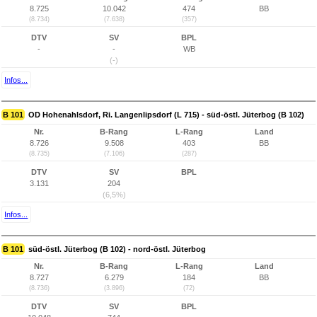
8.725
10.042
474
BB
(8.734)
(7.638)
(357)
DTV
SV
BPL
-
-
WB
(-)
Infos...
B 101
OD Hohenahlsdorf, Ri. Langenlipsdorf (L 715) - süd-östl. Jüterbog (B 102)
Nr.
B-Rang
L-Rang
Land
8.726
9.508
403
BB
(8.735)
(7.106)
(287)
DTV
SV
BPL
3.131
204
(6,5%)
Infos...
B 101
süd-östl. Jüterbog (B 102) - nord-östl. Jüterbog
Nr.
B-Rang
L-Rang
Land
8.727
6.279
184
BB
(8.736)
(3.896)
(72)
DTV
SV
BPL