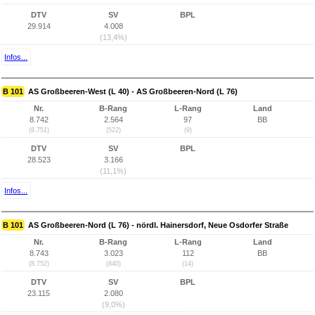
DTV
SV
BPL
29.914
4.008
(13,4%)
Infos...
B 101
AS Großbeeren-West (L 40) - AS Großbeeren-Nord (L 76)
Nr.
B-Rang
L-Rang
Land
8.742
2.564
97
BB
(8.751)
(522)
(9)
DTV
SV
BPL
28.523
3.166
(11,1%)
Infos...
B 101
AS Großbeeren-Nord (L 76) - nördl. Hainersdorf, Neue Osdorfer Straße
Nr.
B-Rang
L-Rang
Land
8.743
3.023
112
BB
(8.752)
(840)
(14)
DTV
SV
BPL
23.115
2.080
(9,0%)