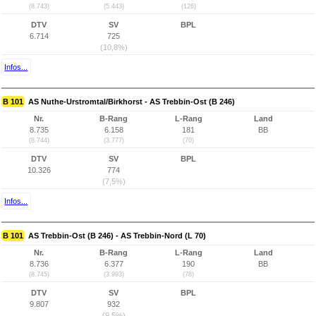
(8.743)
(5.443)
(126)
DTV
SV
BPL
6.714
725
(10,8%)
Infos...
B 101
AS Nuthe-Urstromtal/Birkhorst - AS Trebbin-Ost (B 246)
Nr.
B-Rang
L-Rang
Land
8.735
6.158
181
BB
(8.744)
(3.777)
(70)
DTV
SV
BPL
10.326
774
(7,5%)
Infos...
B 101
AS Trebbin-Ost (B 246) - AS Trebbin-Nord (L 70)
Nr.
B-Rang
L-Rang
Land
8.736
6.377
190
BB
(8.745)
(3.993)
(78)
DTV
SV
BPL
9.807
932
(9,5%)