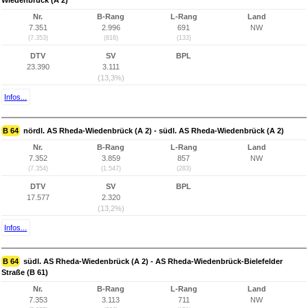
Wiedenbrück (A 2)
Nr.
B-Rang
L-Rang
Land
7.351
2.996
691
NW
(7.353)
(816)
(133)
DTV
SV
BPL
23.390
3.111
(13,3%)
Infos...
B 64
nördl. AS Rheda-Wiedenbrück (A 2) - südl. AS Rheda-Wiedenbrück (A 2)
Nr.
B-Rang
L-Rang
Land
7.352
3.859
857
NW
(7.354)
(1.547)
(283)
DTV
SV
BPL
17.577
2.320
(13,2%)
Infos...
B 64
südl. AS Rheda-Wiedenbrück (A 2) - AS Rheda-Wiedenbrück-Bielefelder
Straße (B 61)
Nr.
B-Rang
L-Rang
Land
7.353
3.113
711
NW