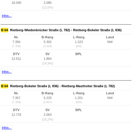
16.040
2.085
(13,0%)
Infos...
B 64
Rietberg-Wiedenbrücker Straße (L 782) - Rietberg-Bokeler Straße (L 836)
Nr.
B-Rang
L-Rang
Land
7.356
5.302
1.223
NW
(7.358)
(2.934)
(641)
DTV
SV
BPL
12.511
1.864
(14,9%)
Infos...
B 64
Rietberg-Bokeler Straße (L 836) - Rietberg-Mastholter Straße (L 782)
Nr.
B-Rang
L-Rang
Land
7.357
5.225
1.201
NW
(7.359)
(2.857)
(620)
DTV
SV
BPL
12.733
2.063
(16,2%)
Infos...