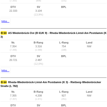
(7.355)
(908)
(151)
DTV
SV
BPL
22.333
3.104
(13,9%)
Infos...
B 64
AS Wiedenbrück-Ost (B 61/K 9) - Rheda-Wiedenbrück-Lintel-Am Postdamm (K
3)
Nr.
B-Rang
L-Rang
Land
7.354
3.316
754
NW
(7.356)
(1.068)
(188)
DTV
SV
BPL
20.721
2.487
(12,0%)
Infos...
B 64
Rheda-Wiedenbrück-Lintel-Am Postdamm (K 3) - Rietberg-Wiedenbrücker
Straße (L 782)
Nr.
B-Rang
L-Rang
Land
7.355
4.208
927
NW
(7.357)
(1.871)
(351)
DTV
SV
BPL