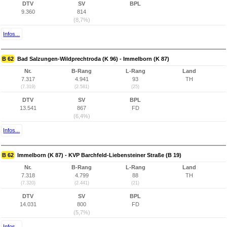
DTV
SV
BPL
9.360
814
(8,7%)
Infos...
B 62
Bad Salzungen-Wildprechtroda (K 96) - Immelborn (K 87)
Nr.
B-Rang
L-Rang
Land
7.317
4.941
93
TH
(7.319)
(2.581)
(25)
DTV
SV
BPL
13.541
867
FD
(6,4%)
Infos...
B 62
Immelborn (K 87) - KVP Barchfeld-Liebensteiner Straße (B 19)
Nr.
B-Rang
L-Rang
Land
7.318
4.799
88
TH
(7.320)
(2.441)
(21)
DTV
SV
BPL
14.031
800
FD
(5,7%)
Infos...