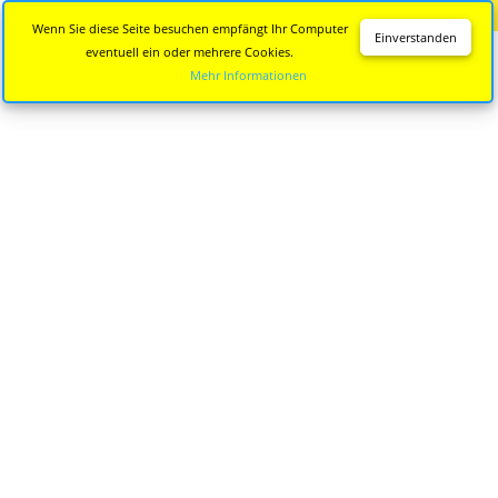
Diese Seite wird nicht mehr aktualisiert.
Zur neuen Seite
Wenn Sie diese Seite besuchen empfängt Ihr Computer
Einverstanden
eventuell ein oder mehrere Cookies.
Mehr Informationen