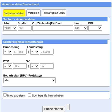
Verkehrszahlen Deutschland
Vergleich
Bedarfsplan 2016
Verkehrszahlen
Suchen - Verkehszahlen
Jahr
Straße
Ort|Zählstelle|TK-Blatt
Land
BPL
Suchergebnisse einschränken
Bundesrang Landesrang
|
DTV SV
|
Bedarfsplan (BPL)-Projekttyp
Infos anzeigen
Suchbegriffe hervorheben