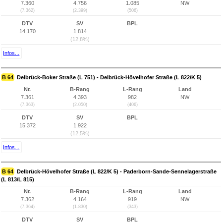
7.360
4.756
1.085
NW
(7.362)
(2.399)
(506)
DTV
SV
BPL
14.170
1.814
(12,8%)
Infos...
B 64
Delbrück-Boker Straße (L 751) - Delbrück-Hövelhofer Straße (L 822/K 5)
Nr.
B-Rang
L-Rang
Land
7.361
4.393
982
NW
(7.363)
(2.050)
(406)
DTV
SV
BPL
15.372
1.922
(12,5%)
Infos...
B 64
Delbrück-Hövelhofer Straße (L 822/K 5) - Paderborn-Sande-Sennelagerstraße
(L 813/L 815)
Nr.
B-Rang
L-Rang
Land
7.362
4.164
919
NW
(7.364)
(1.830)
(343)
DTV
SV
BPL