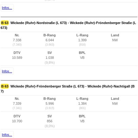
Infos...
B 63
Wickede (Ruhr)-Nordstraße (L 673) - Wickede (Ruhr)-Fröndenberger Straße (L
673)
Nr.
B-Rang
L-Rang
Land
7.338
6.044
1.399
NW
(7.340)
(3.663)
(816)
DTV
SV
BPL
10.589
1.038
VB
(9,8%)
Infos...
B 63
Wickede (Ruhr)-Fröndenberger Straße (L 673) - Wickede (Ruhr)-Nachtigall (B
7)
Nr.
B-Rang
L-Rang
Land
7.339
5.996
1.384
NW
(7.341)
(3.615)
(801)
DTV
SV
BPL
10.700
856
VB
(8,0%)
Infos...