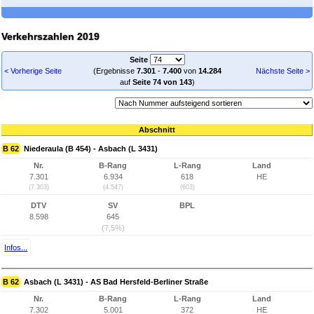
Verkehrszahlen 2019
Seite
< Vorherige Seite
(Ergebnisse
7.301
-
7.400
von
14.284
Nächste Seite >
auf
Seite 74 von 143
)
Abschnitt
B 62
Niederaula (B 454) - Asbach (L 3431)
Nr.
B-Rang
L-Rang
Land
7.301
6.934
618
HE
(7.303)
(4.547)
(603)
DTV
SV
BPL
8.598
645
(7,5%)
Infos...
B 62
Asbach (L 3431) - AS Bad Hersfeld-Berliner Straße
Nr.
B-Rang
L-Rang
Land
7.302
5.001
372
HE