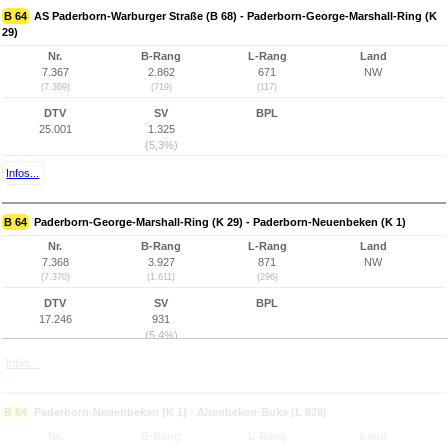
B 64
AS Paderborn-Warburger Straße (B 68) - Paderborn-George-Marshall-Ring (K
29)
Nr.
B-Rang
L-Rang
Land
7.367
2.862
671
NW
(7.369)
(719)
(117)
DTV
SV
BPL
25.001
1.325
(5,3%)
Infos...
B 64
Paderborn-George-Marshall-Ring (K 29) - Paderborn-Neuenbeken (K 1)
Nr.
B-Rang
L-Rang
Land
7.368
3.927
871
NW
(7.370)
(1.611)
(296)
DTV
SV
BPL
17.246
931
(5,4%)
Infos...
B 64
Paderborn-Neuenbeken (K 1) - Altenbeken-Buke (L 828)
Nr.
B-Rang
L-Rang
Land