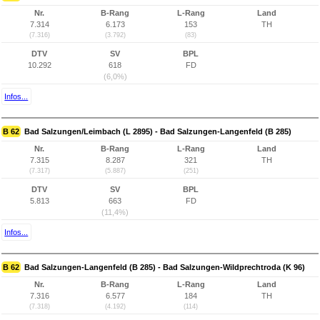
Nr.
B-Rang
L-Rang
Land
7.314
6.173
153
TH
(7.316)
(3.792)
(83)
DTV
SV
BPL
10.292
618
FD
(6,0%)
Infos...
B 62
Bad Salzungen/Leimbach (L 2895) - Bad Salzungen-Langenfeld (B 285)
Nr.
B-Rang
L-Rang
Land
7.315
8.287
321
TH
(7.317)
(5.887)
(251)
DTV
SV
BPL
5.813
663
FD
(11,4%)
Infos...
B 62
Bad Salzungen-Langenfeld (B 285) - Bad Salzungen-Wildprechtroda (K 96)
Nr.
B-Rang
L-Rang
Land
7.316
6.577
184
TH
(7.318)
(4.192)
(114)