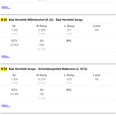
Infos...
B 62
Bad Hersfeld-Wilhelmshof (K 21) - Bad Hersfeld-Sorga
Nr.
B-Rang
L-Rang
Land
7.305
5.029
377
HE
(7.307)
(2.667)
(365)
DTV
SV
BPL
13.302
838
(6,3%)
Infos...
B 62
Bad Hersfeld-Sorga - Schenklengsfeld-Malkomes (L 3171)
Nr.
B-Rang
L-Rang
Land
7.306
6.274
529
HE
(7.308)
(3.891)
(514)
DTV
SV
BPL
10.060
765
(7,6%)
Infos...