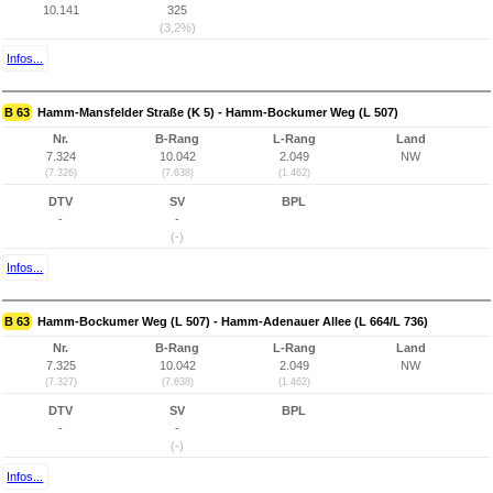
10.141
325
(3,2%)
Infos...
B 63
Hamm-Mansfelder Straße (K 5) - Hamm-Bockumer Weg (L 507)
Nr.
B-Rang
L-Rang
Land
7.324
10.042
2.049
NW
(7.326)
(7.638)
(1.462)
DTV
SV
BPL
-
-
(-)
Infos...
B 63
Hamm-Bockumer Weg (L 507) - Hamm-Adenauer Allee (L 664/L 736)
Nr.
B-Rang
L-Rang
Land
7.325
10.042
2.049
NW
(7.327)
(7.638)
(1.462)
DTV
SV
BPL
-
-
(-)
Infos...