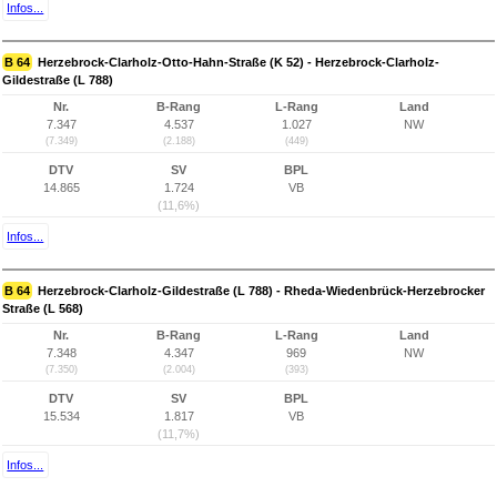
Infos...
B 64
Herzebrock-Clarholz-Otto-Hahn-Straße (K 52) - Herzebrock-Clarholz-
Gildestraße (L 788)
Nr.
B-Rang
L-Rang
Land
7.347
4.537
1.027
NW
(7.349)
(2.188)
(449)
DTV
SV
BPL
14.865
1.724
VB
(11,6%)
Infos...
B 64
Herzebrock-Clarholz-Gildestraße (L 788) - Rheda-Wiedenbrück-Herzebrocker
Straße (L 568)
Nr.
B-Rang
L-Rang
Land
7.348
4.347
969
NW
(7.350)
(2.004)
(393)
DTV
SV
BPL
15.534
1.817
VB
(11,7%)
Infos...