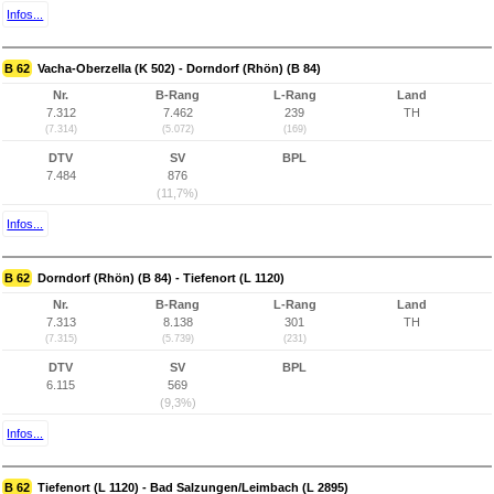
Infos...
B 62
Vacha-Oberzella (K 502) - Dorndorf (Rhön) (B 84)
Nr.
B-Rang
L-Rang
Land
7.312
7.462
239
TH
(7.314)
(5.072)
(169)
DTV
SV
BPL
7.484
876
(11,7%)
Infos...
B 62
Dorndorf (Rhön) (B 84) - Tiefenort (L 1120)
Nr.
B-Rang
L-Rang
Land
7.313
8.138
301
TH
(7.315)
(5.739)
(231)
DTV
SV
BPL
6.115
569
(9,3%)
Infos...
B 62
Tiefenort (L 1120) - Bad Salzungen/Leimbach (L 2895)