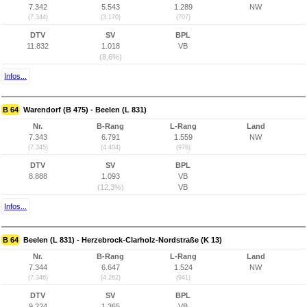
7.342
5.543
1.289
NW
(7.344)
(3.170)
(707)
DTV
SV
BPL
11.832
1.018
VB
(8,6%)
Infos...
B 64
Warendorf (B 475) - Beelen (L 831)
Nr.
B-Rang
L-Rang
Land
7.343
6.791
1.559
NW
(7.345)
(4.404)
(976)
DTV
SV
BPL
8.888
1.093
VB
(12,3%)
VB
Infos...
B 64
Beelen (L 831) - Herzebrock-Clarholz-Nordstraße (K 13)
Nr.
B-Rang
L-Rang
Land
7.344
6.647
1.524
NW
(7.346)
(4.262)
(941)
DTV
SV
BPL
9.224
1.365
VB