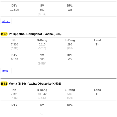
DTV
SV
BPL
10.520
852
WB
(8,1%)
Infos...
B 62
Philippsthal-Röhrigshof - Vacha (B 84)
Nr.
B-Rang
L-Rang
Land
7.310
8.113
296
TH
(7.312)
(5.715)
(226)
DTV
SV
BPL
6.163
585
VB
(9,5%)
Infos...
B 62
Vacha (B 84) - Vacha-Oberzella (K 502)
Nr.
B-Rang
L-Rang
Land
7.311
10.042
506
TH
(7.313)
(7.638)
(436)
DTV
SV
BPL
-
-
(-)