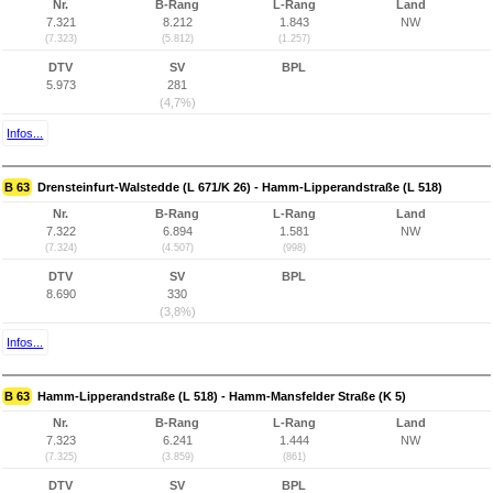
Nr.
B-Rang
L-Rang
Land
7.321
8.212
1.843
NW
(7.323)
(5.812)
(1.257)
DTV
SV
BPL
5.973
281
(4,7%)
Infos...
B 63
Drensteinfurt-Walstedde (L 671/K 26) - Hamm-Lipperandstraße (L 518)
Nr.
B-Rang
L-Rang
Land
7.322
6.894
1.581
NW
(7.324)
(4.507)
(998)
DTV
SV
BPL
8.690
330
(3,8%)
Infos...
B 63
Hamm-Lipperandstraße (L 518) - Hamm-Mansfelder Straße (K 5)
Nr.
B-Rang
L-Rang
Land
7.323
6.241
1.444
NW
(7.325)
(3.859)
(861)
DTV
SV
BPL