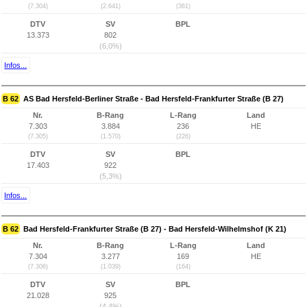
(7.304)
(2.641)
(361)
DTV
SV
BPL
13.373
802
(6,0%)
Infos...
B 62
AS Bad Hersfeld-Berliner Straße - Bad Hersfeld-Frankfurter Straße (B 27)
Nr.
B-Rang
L-Rang
Land
7.303
3.884
236
HE
(7.305)
(1.570)
(226)
DTV
SV
BPL
17.403
922
(5,3%)
Infos...
B 62
Bad Hersfeld-Frankfurter Straße (B 27) - Bad Hersfeld-Wilhelmshof (K 21)
Nr.
B-Rang
L-Rang
Land
7.304
3.277
169
HE
(7.306)
(1.039)
(164)
DTV
SV
BPL
21.028
925
(4,4%)