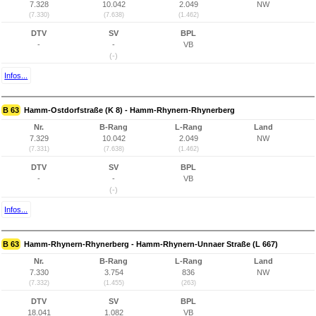
7.328
10.042
2.049
NW
(7.330)
(7.638)
(1.462)
DTV
SV
BPL
-
-
VB
(-)
Infos...
B 63
Hamm-Ostdorfstraße (K 8) - Hamm-Rhynern-Rhynerberg
Nr.
B-Rang
L-Rang
Land
7.329
10.042
2.049
NW
(7.331)
(7.638)
(1.462)
DTV
SV
BPL
-
-
VB
(-)
Infos...
B 63
Hamm-Rhynern-Rhynerberg - Hamm-Rhynern-Unnaer Straße (L 667)
Nr.
B-Rang
L-Rang
Land
7.330
3.754
836
NW
(7.332)
(1.455)
(263)
DTV
SV
BPL
18.041
1.082
VB