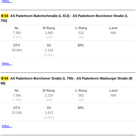
Infos...
B 64
AS Paderborn-Bahnhofstraße (L 813) - AS Paderborn-Borchener Straße (L
755)
Nr.
B-Rang
L-Rang
Land
7.365
1.893
515
NW
(7.367)
(219)
(33)
DTV
SV
BPL
39.664
2.142
(5,4%)
Infos...
B 64
AS Paderborn-Borchener Straße (L 755) - AS Paderborn-Warburger Straße (B
68)
Nr.
B-Rang
L-Rang
Land
7.366
2.229
582
NW
(7.368)
(346)
(58)
DTV
SV
BPL
32.928
1.613
(4,9%)
Infos...