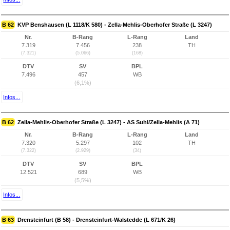
B 62
KVP Benshausen (L 1118/K 580) - Zella-Mehlis-Oberhofer Straße (L 3247)
Nr.
B-Rang
L-Rang
Land
7.319
7.456
238
TH
(7.321)
(5.066)
(168)
DTV
SV
BPL
7.496
457
WB
(6,1%)
Infos...
B 62
Zella-Mehlis-Oberhofer Straße (L 3247) - AS Suhl/Zella-Mehlis (A 71)
Nr.
B-Rang
L-Rang
Land
7.320
5.297
102
TH
(7.322)
(2.929)
(34)
DTV
SV
BPL
12.521
689
WB
(5,5%)
Infos...
B 63
Drensteinfurt (B 58) - Drensteinfurt-Walstedde (L 671/K 26)