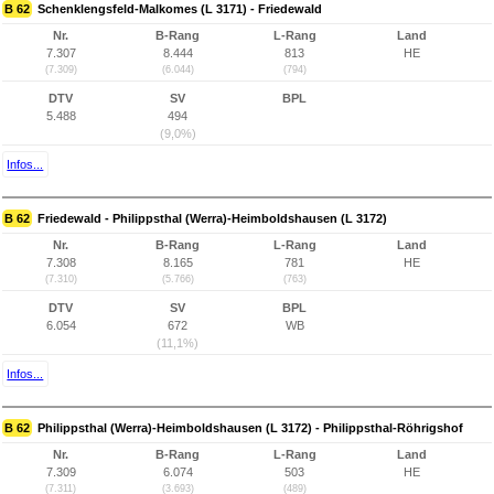
B 62
Schenklengsfeld-Malkomes (L 3171) - Friedewald
Nr.
B-Rang
L-Rang
Land
7.307
8.444
813
HE
(7.309)
(6.044)
(794)
DTV
SV
BPL
5.488
494
(9,0%)
Infos...
B 62
Friedewald - Philippsthal (Werra)-Heimboldshausen (L 3172)
Nr.
B-Rang
L-Rang
Land
7.308
8.165
781
HE
(7.310)
(5.766)
(763)
DTV
SV
BPL
6.054
672
WB
(11,1%)
Infos...
B 62
Philippsthal (Werra)-Heimboldshausen (L 3172) - Philippsthal-Röhrigshof
Nr.
B-Rang
L-Rang
Land
7.309
6.074
503
HE
(7.311)
(3.693)
(489)