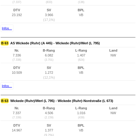
(7.337)
(833)
(136)
DTV
SV
BPL
23.192
3.966
VB
(17,1%)
Infos...
B 63
AS Wickede (Ruhr) (A 445) - Wickede (Ruhr)/Werl (L 795)
Nr.
B-Rang
L-Rang
Land
7.336
6.082
1.407
NW
(7.338)
(3.701)
(824)
DTV
SV
BPL
10.509
1.272
VB
(12,1%)
Infos...
B 63
Wickede (Ruhr)/Werl (L 795) - Wickede (Ruhr)-Nordstraße (L 673)
Nr.
B-Rang
L-Rang
Land
7.337
4.506
1.016
NW
(7.339)
(2.159)
(439)
DTV
SV
BPL
14.967
1.377
VB
(9,2%)