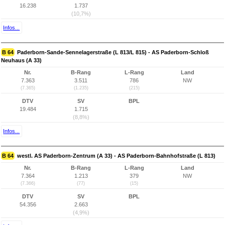
16.238
1.737
(10,7%)
Infos...
B 64
Paderborn-Sande-Sennelagerstraße (L 813/L 815) - AS Paderborn-Schloß
Neuhaus (A 33)
Nr.
B-Rang
L-Rang
Land
7.363
3.511
786
NW
(7.365)
(1.235)
(215)
DTV
SV
BPL
19.484
1.715
(8,8%)
Infos...
B 64
westl. AS Paderborn-Zentrum (A 33) - AS Paderborn-Bahnhofstraße (L 813)
Nr.
B-Rang
L-Rang
Land
7.364
1.213
379
NW
(7.366)
(77)
(15)
DTV
SV
BPL
54.356
2.663
(4,9%)