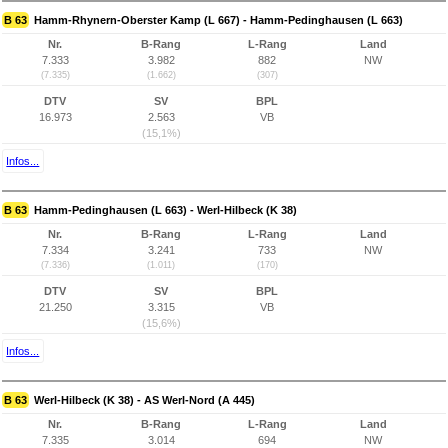
B 63
Hamm-Rhynern-Oberster Kamp (L 667) - Hamm-Pedinghausen (L 663)
Nr.
B-Rang
L-Rang
Land
7.333
3.982
882
NW
(7.335)
(1.662)
(307)
DTV
SV
BPL
16.973
2.563
VB
(15,1%)
Infos...
B 63
Hamm-Pedinghausen (L 663) - Werl-Hilbeck (K 38)
Nr.
B-Rang
L-Rang
Land
7.334
3.241
733
NW
(7.336)
(1.011)
(170)
DTV
SV
BPL
21.250
3.315
VB
(15,6%)
Infos...
B 63
Werl-Hilbeck (K 38) - AS Werl-Nord (A 445)
Nr.
B-Rang
L-Rang
Land
7.335
3.014
694
NW