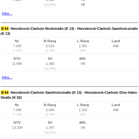
(14,8%)
VB
Infos...
B 64
Herzebrock-Clarholz-Nordstraße (K 13) - Herzebrock-Clarholz-Samtholzstraße
(K 13)
Nr.
B-Rang
L-Rang
Land
7.345
5.516
1.281
NW
(7.347)
(3.143)
(699)
DTV
SV
BPL
11.895
1.380
VB
(11,6%)
Infos...
B 64
Herzebrock-Clarholz-Samtholzstraße (K 13) - Herzebrock-Clarholz-Otto-Hahn-
Straße (K 52)
Nr.
B-Rang
L-Rang
Land
7.346
5.064
1.162
NW
(7.348)
(2.699)
(581)
DTV
SV
BPL
13.209
1.347
VB
(10,2%)