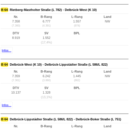
B 64
Rietberg-Mastholter Straße (L 782) - Delbrück-West (K 10)
Nr.
B-Rang
L-Rang
Land
7.358
6.777
1.557
NW
(7.360)
(4.391)
(974)
DTV
SV
BPL
8.919
1.552
(17,4%)
Infos...
B 64
Delbrück-West (K 10) - Delbrück-Lippstädter Straße (L 586/L 822)
Nr.
B-Rang
L-Rang
Land
7.359
6.242
1.445
NW
(7.361)
(3.860)
(862)
DTV
SV
BPL
10.137
1.328
(13,1%)
Infos...
B 64
Delbrück-Lippstädter Straße (L 586/L 822) - Delbrück-Boker Straße (L 751)
Nr.
B-Rang
L-Rang
Land