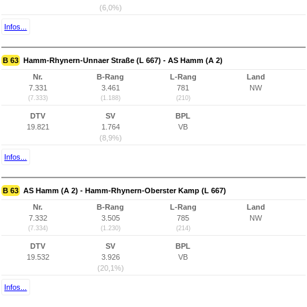
(6,0%)
Infos...
B 63
Hamm-Rhynern-Unnaer Straße (L 667) - AS Hamm (A 2)
Nr.
B-Rang
L-Rang
Land
7.331
3.461
781
NW
(7.333)
(1.188)
(210)
DTV
SV
BPL
19.821
1.764
VB
(8,9%)
Infos...
B 63
AS Hamm (A 2) - Hamm-Rhynern-Oberster Kamp (L 667)
Nr.
B-Rang
L-Rang
Land
7.332
3.505
785
NW
(7.334)
(1.230)
(214)
DTV
SV
BPL
19.532
3.926
VB
(20,1%)
Infos...