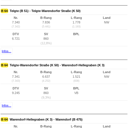
B 64
Telgte (B 51) - Telgte-Warendorfer Straße (K 50)
Nr.
B-Rang
L-Rang
Land
7.340
7.836
1.778
NW
(7.342)
(5.441)
(1.193)
DTV
SV
BPL
6.721
860
(12,8%)
Infos...
B 64
Telgte-Warendorfer Straße (K 50) - Warendorf-Hellegraben (K 3)
Nr.
B-Rang
L-Rang
Land
7.341
6.637
1.521
NW
(7.343)
(4.252)
(938)
DTV
SV
BPL
9.245
860
VB
(9,3%)
Infos...
B 64
Warendorf-Hellegraben (K 3) - Warendorf (B 475)
Nr.
B-Rang
L-Rang
Land