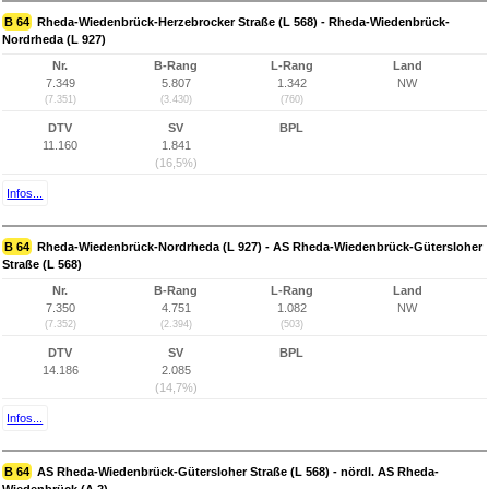
B 64
Rheda-Wiedenbrück-Herzebrocker Straße (L 568) - Rheda-Wiedenbrück-
Nordrheda (L 927)
Nr.
B-Rang
L-Rang
Land
7.349
5.807
1.342
NW
(7.351)
(3.430)
(760)
DTV
SV
BPL
11.160
1.841
(16,5%)
Infos...
B 64
Rheda-Wiedenbrück-Nordrheda (L 927) - AS Rheda-Wiedenbrück-Gütersloher
Straße (L 568)
Nr.
B-Rang
L-Rang
Land
7.350
4.751
1.082
NW
(7.352)
(2.394)
(503)
DTV
SV
BPL
14.186
2.085
(14,7%)
Infos...
B 64
AS Rheda-Wiedenbrück-Gütersloher Straße (L 568) - nördl. AS Rheda-