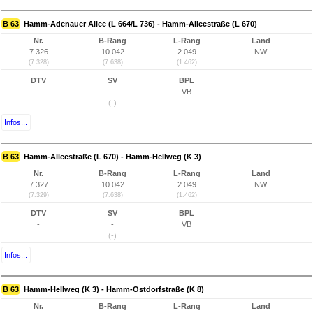
B 63
Hamm-Adenauer Allee (L 664/L 736) - Hamm-Alleestraße (L 670)
Nr.
B-Rang
L-Rang
Land
7.326
10.042
2.049
NW
(7.328)
(7.638)
(1.462)
DTV
SV
BPL
-
-
VB
(-)
Infos...
B 63
Hamm-Alleestraße (L 670) - Hamm-Hellweg (K 3)
Nr.
B-Rang
L-Rang
Land
7.327
10.042
2.049
NW
(7.329)
(7.638)
(1.462)
DTV
SV
BPL
-
-
VB
(-)
Infos...
B 63
Hamm-Hellweg (K 3) - Hamm-Ostdorfstraße (K 8)
Nr.
B-Rang
L-Rang
Land