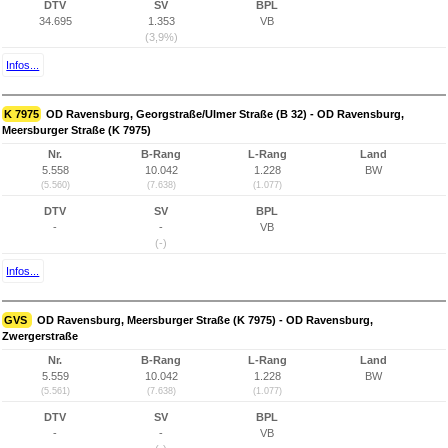
DTV
SV
BPL
34.695
1.353
VB
(3,9%)
Infos...
K 7975
OD Ravensburg, Georgstraße/Ulmer Straße (B 32) - OD Ravensburg,
Meersburger Straße (K 7975)
Nr.
B-Rang
L-Rang
Land
5.558
10.042
1.228
BW
(5.560)
(7.638)
(1.077)
DTV
SV
BPL
-
-
VB
(-)
Infos...
GVS
OD Ravensburg, Meersburger Straße (K 7975) - OD Ravensburg,
Zwergerstraße
Nr.
B-Rang
L-Rang
Land
5.559
10.042
1.228
BW
(5.561)
(7.638)
(1.077)
DTV
SV
BPL
-
-
VB