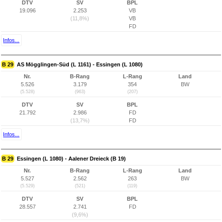
DTV
SV
BPL
19.096
2.253
VB
(11,8%)
VB
FD
Infos...
B 29
AS Mögglingen-Süd (L 1161) - Essingen (L 1080)
Nr.
B-Rang
L-Rang
Land
5.526
3.179
354
BW
(5.528)
(963)
(207)
DTV
SV
BPL
21.792
2.986
FD
(13,7%)
FD
Infos...
B 29
Essingen (L 1080) - Aalener Dreieck (B 19)
Nr.
B-Rang
L-Rang
Land
5.527
2.562
263
BW
(5.529)
(521)
(119)
DTV
SV
BPL
28.557
2.741
FD
(9,6%)