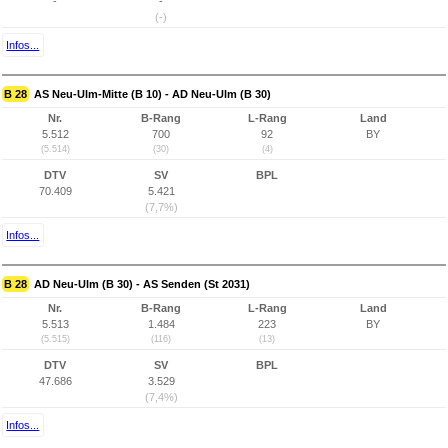
-
-
(-)
Infos...
B 28
AS Neu-Ulm-Mitte (B 10) - AD Neu-Ulm (B 30)
Nr.
B-Rang
L-Rang
Land
5.512
700
92
BY
(5.514)
(30)
(4)
DTV
SV
BPL
70.409
5.421
(7,7%)
Infos...
B 28
AD Neu-Ulm (B 30) - AS Senden (St 2031)
Nr.
B-Rang
L-Rang
Land
5.513
1.484
223
BY
(5.515)
(116)
(13)
DTV
SV
BPL
47.686
3.529
(7,4%)
Infos...