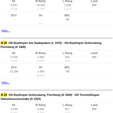
Nr.
B-Rang
L-Rang
Land
5.537
10.042
1.228
BW
(5.539)
(7.638)
(1.077)
DTV
SV
BPL
-
-
VB
(-)
Infos...
B 29
OD Bopfingen-Am Stadtgraben (L 1070) - OD Bopfingen-Schlossberg,
Flochberg (K 3300)
Nr.
B-Rang
L-Rang
Land
5.538
4.440
564
BW
(5.540)
(2.097)
(416)
DTV
SV
BPL
15.189
1.458
VB
(9,6%)
Infos...
B 29
OD Bopfingen-Schlossberg, Flochberg (K 3300) - OD Trochtelfingen-
Siebenbrunnenstraße (K 3315)
Nr.
B-Rang
L-Rang
Land
5.539
6.666
927
BW
(5.541)
(4.281)
(777)