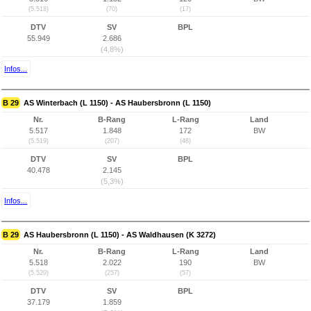
(5.518)
(70)
(17)
DTV
SV
BPL
55.949
2.686
(4,8%)
Infos...
B 29
AS Winterbach (L 1150) - AS Haubersbronn (L 1150)
Nr.
B-Rang
L-Rang
Land
5.517
1.848
172
BW
(5.519)
(207)
(48)
DTV
SV
BPL
40.478
2.145
(5,3%)
Infos...
B 29
AS Haubersbronn (L 1150) - AS Waldhausen (K 3272)
Nr.
B-Rang
L-Rang
Land
5.518
2.022
190
BW
(5.520)
(257)
(57)
DTV
SV
BPL
37.179
1.859