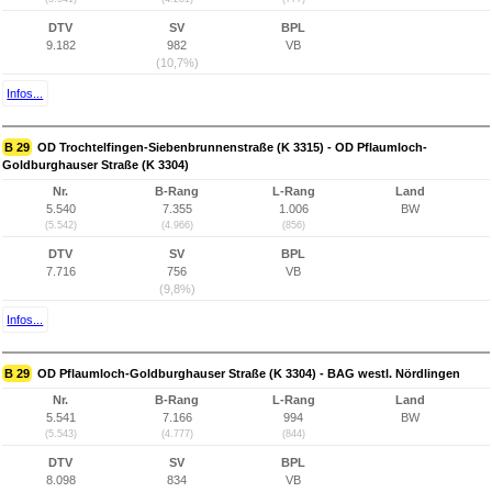
DTV
SV
BPL
9.182
982
VB
(10,7%)
Infos...
B 29
OD Trochtelfingen-Siebenbrunnenstraße (K 3315) - OD Pflaumloch-
Goldburghauser Straße (K 3304)
Nr.
B-Rang
L-Rang
Land
5.540
7.355
1.006
BW
(5.542)
(4.966)
(856)
DTV
SV
BPL
7.716
756
VB
(9,8%)
Infos...
B 29
OD Pflaumloch-Goldburghauser Straße (K 3304) - BAG westl. Nördlingen
Nr.
B-Rang
L-Rang
Land
5.541
7.166
994
BW
(5.543)
(4.777)
(844)
DTV
SV
BPL
8.098
834
VB