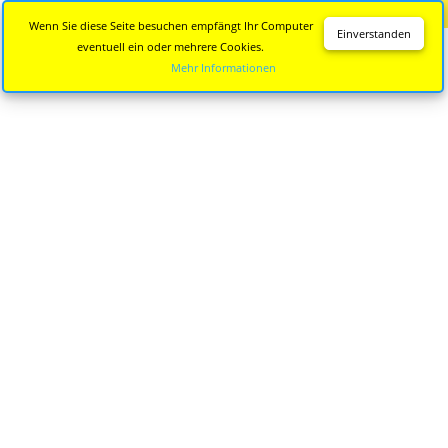
Diese Seite wird nicht mehr aktualisiert.
Zur neuen Seite
Wenn Sie diese Seite besuchen empfängt Ihr Computer
Einverstanden
eventuell ein oder mehrere Cookies.
Mehr Informationen