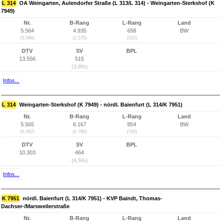
L 314
OA Weingarten, Aulendorfer Straße (L 313/L 314) - Weingarten-Sterkshof (K
7949)
Nr.
B-Rang
L-Rang
Land
5.564
4.935
658
BW
(5.566)
(2.575)
(510)
DTV
SV
BPL
13.556
515
(3,8%)
Infos...
L 314
Weingarten-Sterkshof (K 7949) - nördl. Baienfurt (L 314/K 7951)
Nr.
B-Rang
L-Rang
Land
5.565
6.167
854
BW
(5.567)
(3.786)
(705)
DTV
SV
BPL
10.303
464
(4,5%)
Infos...
K 7951
nördl. Baienfurt (L 314/K 7951) - KVP Baindt, Thomas-
Dachser-/Marsweilerstraße
Nr.
B-Rang
L-Rang
Land