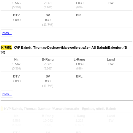
5.566
7.661
1.039
BW
(5.568)
(5.266)
(888)
DTV
SV
BPL
7.090
830
(11,7%)
Infos...
K 7951
KVP Baindt, Thomas-Dachser-/Marsweilerstraße - AS Baindt/Baienfurt (B
30)
Nr.
B-Rang
L-Rang
Land
5.567
7.661
1.039
BW
(5.569)
(5.266)
(888)
DTV
SV
BPL
7.090
830
(11,7%)
Infos...
KVP Baindt, Thomas-Dachser-/Marsweilerstraße - Egelsee, nördl. Baindt
Nr.
B-Rang
L-Rang
Land
5.568
10.042
1.228
BW
(5.570)
(7.638)
(1.077)
DTV
SV
BPL