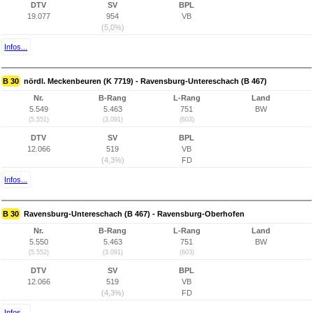
DTV
SV
BPL
19.077
954
VB
(5,0%)
Infos...
B 30
nördl. Meckenbeuren (K 7719) - Ravensburg-Untereschach (B 467)
Nr.
B-Rang
L-Rang
Land
5.549
5.463
751
BW
(5.551)
(3.091)
(603)
DTV
SV
BPL
12.066
519
VB
(4,3%)
FD
Infos...
B 30
Ravensburg-Untereschach (B 467) - Ravensburg-Oberhofen
Nr.
B-Rang
L-Rang
Land
5.550
5.463
751
BW
(5.552)
(3.091)
(603)
DTV
SV
BPL
12.066
519
VB
(4,3%)
FD
Infos...