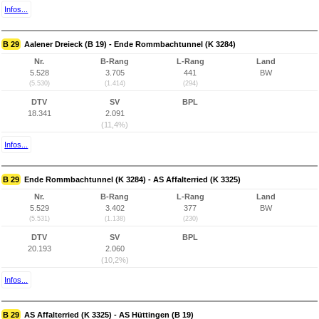
Infos...
B 29
Aalener Dreieck (B 19) - Ende Rommbachtunnel (K 3284)
Nr.
B-Rang
L-Rang
Land
5.528
3.705
441
BW
(5.530)
(1.414)
(294)
DTV
SV
BPL
18.341
2.091
(11,4%)
Infos...
B 29
Ende Rommbachtunnel (K 3284) - AS Affalterried (K 3325)
Nr.
B-Rang
L-Rang
Land
5.529
3.402
377
BW
(5.531)
(1.138)
(230)
DTV
SV
BPL
20.193
2.060
(10,2%)
Infos...
B 29
AS Affalterried (K 3325) - AS Hüttingen (B 19)