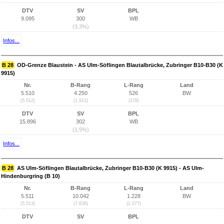
DTV
SV
BPL
9.095
300
WB
(3,3%)
Infos...
B 28
OD-Grenze Blaustein - AS Ulm-Söflingen Blautalbrücke, Zubringer B10-B30 (K
9915)
Nr.
B-Rang
L-Rang
Land
5.510
4.250
526
BW
(5.512)
(1.912)
(378)
DTV
SV
BPL
15.896
302
WB
(1,9%)
Infos...
B 28
AS Ulm-Söflingen Blautalbrücke, Zubringer B10-B30 (K 9915) - AS Ulm-
Hindenburgring (B 10)
Nr.
B-Rang
L-Rang
Land
5.511
10.042
1.228
BW
(5.513)
(7.638)
(1.077)
DTV
SV
BPL