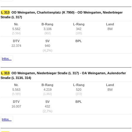
L 313
OD Weingarten, Charlottenplatz (K 7950) - OD Weingarten, Niederbieger
Straße (L 317)
Nr.
B-Rang
L-Rang
Land
5.562
3.106
342
BW
(5.564)
(902)
(195)
DTV
SV
BPL
22.374
940
(4,2%)
Infos...
L 313
OD Weingarten, Niederbieger Straße (L 317) - OA Weingarten, Aulendorfer
Straße (L 313/L 314)
Nr.
B-Rang
L-Rang
Land
5.563
4.219
520
BW
(5.565)
(1.882)
(372)
DTV
SV
BPL
16.007
432
(2,7%)
Infos...