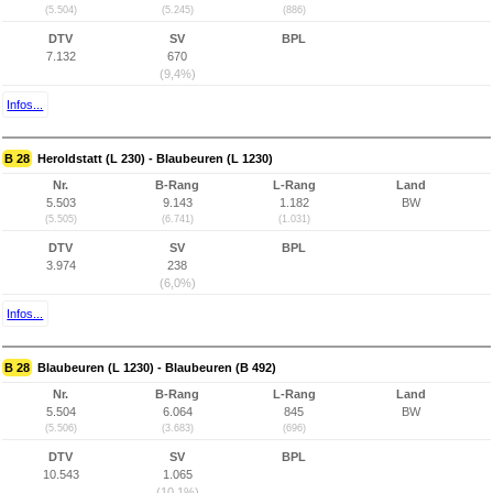
(5.504)
(5.245)
(886)
DTV
SV
BPL
7.132
670
(9,4%)
Infos...
B 28
Heroldstatt (L 230) - Blaubeuren (L 1230)
Nr.
B-Rang
L-Rang
Land
5.503
9.143
1.182
BW
(5.505)
(6.741)
(1.031)
DTV
SV
BPL
3.974
238
(6,0%)
Infos...
B 28
Blaubeuren (L 1230) - Blaubeuren (B 492)
Nr.
B-Rang
L-Rang
Land
5.504
6.064
845
BW
(5.506)
(3.683)
(696)
DTV
SV
BPL
10.543
1.065
(10,1%)