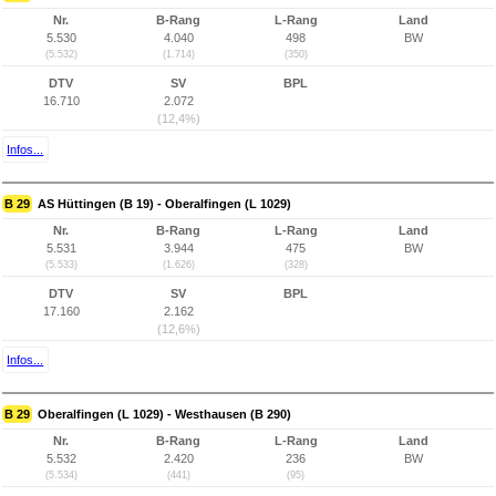
Nr.
B-Rang
L-Rang
Land
5.530
4.040
498
BW
(5.532)
(1.714)
(350)
DTV
SV
BPL
16.710
2.072
(12,4%)
Infos...
B 29
AS Hüttingen (B 19) - Oberalfingen (L 1029)
Nr.
B-Rang
L-Rang
Land
5.531
3.944
475
BW
(5.533)
(1.626)
(328)
DTV
SV
BPL
17.160
2.162
(12,6%)
Infos...
B 29
Oberalfingen (L 1029) - Westhausen (B 290)
Nr.
B-Rang
L-Rang
Land
5.532
2.420
236
BW
(5.534)
(441)
(95)