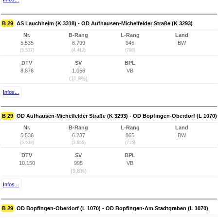
B 29
AS Lauchheim (K 3318) - OD Aufhausen-Michelfelder Straße (K 3293)
Nr.
B-Rang
L-Rang
Land
5.535
6.799
946
BW
(5.537)
(4.412)
(796)
DTV
SV
BPL
8.876
1.056
VB
(11,9%)
Infos...
B 29
OD Aufhausen-Michelfelder Straße (K 3293) - OD Bopfingen-Oberdorf (L 1070)
Nr.
B-Rang
L-Rang
Land
5.536
6.237
865
BW
(5.538)
(3.855)
(715)
DTV
SV
BPL
10.150
995
VB
(9,8%)
Infos...
B 29
OD Bopfingen-Oberdorf (L 1070) - OD Bopfingen-Am Stadtgraben (L 1070)