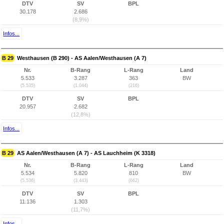
DTV
SV
BPL
30.178
2.686
(8,9%)
Infos...
B 29
Westhausen (B 290) - AS Aalen/Westhausen (A 7)
Nr.
B-Rang
L-Rang
Land
5.533
3.287
363
BW
(5.535)
(1.044)
(216)
DTV
SV
BPL
20.957
2.682
(12,8%)
Infos...
B 29
AS Aalen/Westhausen (A 7) - AS Lauchheim (K 3318)
Nr.
B-Rang
L-Rang
Land
5.534
5.820
810
BW
(5.536)
(3.443)
(662)
DTV
SV
BPL
11.136
1.303
(11,7%)
Infos...