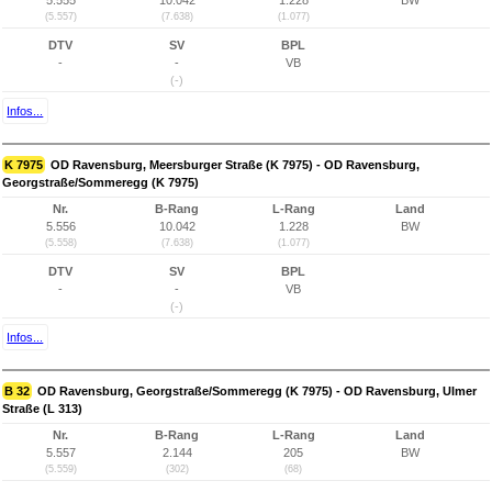
5.555
10.042
1.228
BW
(5.557)
(7.638)
(1.077)
DTV
SV
BPL
-
-
VB
(-)
Infos...
K 7975
OD Ravensburg, Meersburger Straße (K 7975) - OD Ravensburg,
Georgstraße/Sommeregg (K 7975)
Nr.
B-Rang
L-Rang
Land
5.556
10.042
1.228
BW
(5.558)
(7.638)
(1.077)
DTV
SV
BPL
-
-
VB
(-)
Infos...
B 32
OD Ravensburg, Georgstraße/Sommeregg (K 7975) - OD Ravensburg, Ulmer
Straße (L 313)
Nr.
B-Rang
L-Rang
Land
5.557
2.144
205
BW
(5.559)
(302)
(68)