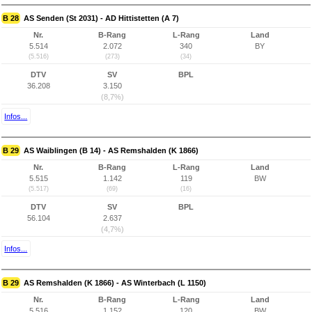
B 28
AS Senden (St 2031) - AD Hittistetten (A 7)
Nr.
B-Rang
L-Rang
Land
5.514
2.072
340
BY
(5.516)
(273)
(34)
DTV
SV
BPL
36.208
3.150
(8,7%)
Infos...
B 29
AS Waiblingen (B 14) - AS Remshalden (K 1866)
Nr.
B-Rang
L-Rang
Land
5.515
1.142
119
BW
(5.517)
(69)
(16)
DTV
SV
BPL
56.104
2.637
(4,7%)
Infos...
B 29
AS Remshalden (K 1866) - AS Winterbach (L 1150)
Nr.
B-Rang
L-Rang
Land
5.516
1.152
120
BW