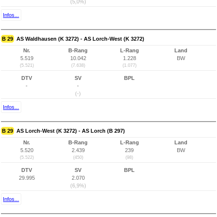
(5,0%)
Infos...
B 29
AS Waldhausen (K 3272) - AS Lorch-West (K 3272)
Nr.
B-Rang
L-Rang
Land
5.519
10.042
1.228
BW
(5.521)
(7.638)
(1.077)
DTV
SV
BPL
-
-
(-)
Infos...
B 29
AS Lorch-West (K 3272) - AS Lorch (B 297)
Nr.
B-Rang
L-Rang
Land
5.520
2.439
239
BW
(5.522)
(450)
(98)
DTV
SV
BPL
29.995
2.070
(6,9%)
Infos...