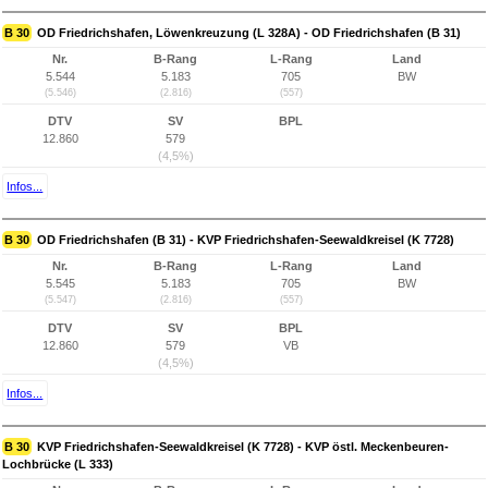
B 30
OD Friedrichshafen, Löwenkreuzung (L 328A) - OD Friedrichshafen (B 31)
Nr.
B-Rang
L-Rang
Land
5.544
5.183
705
BW
(5.546)
(2.816)
(557)
DTV
SV
BPL
12.860
579
(4,5%)
Infos...
B 30
OD Friedrichshafen (B 31) - KVP Friedrichshafen-Seewaldkreisel (K 7728)
Nr.
B-Rang
L-Rang
Land
5.545
5.183
705
BW
(5.547)
(2.816)
(557)
DTV
SV
BPL
12.860
579
VB
(4,5%)
Infos...
B 30
KVP Friedrichshafen-Seewaldkreisel (K 7728) - KVP östl. Meckenbeuren-
Lochbrücke (L 333)