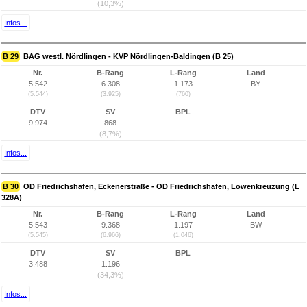
(10,3%)
Infos...
B 29
BAG westl. Nördlingen - KVP Nördlingen-Baldingen (B 25)
Nr.
B-Rang
L-Rang
Land
5.542
6.308
1.173
BY
(5.544)
(3.925)
(760)
DTV
SV
BPL
9.974
868
(8,7%)
Infos...
B 30
OD Friedrichshafen, Eckenerstraße - OD Friedrichshafen, Löwenkreuzung (L
328A)
Nr.
B-Rang
L-Rang
Land
5.543
9.368
1.197
BW
(5.545)
(6.966)
(1.046)
DTV
SV
BPL
3.488
1.196
(34,3%)
Infos...