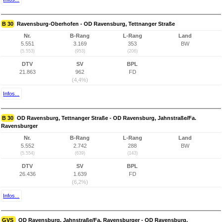
B 30
Ravensburg-Oberhofen - OD Ravensburg, Tettnanger Straße
Nr.
B-Rang
L-Rang
Land
5.551
3.169
353
BW
(5.553)
(953)
(206)
DTV
SV
BPL
21.863
962
FD
(4,4%)
Infos...
B 30
OD Ravensburg, Tettnanger Straße - OD Ravensburg, Jahnstraße/Fa.
Ravensburger
Nr.
B-Rang
L-Rang
Land
5.552
2.742
288
BW
(5.554)
(639)
(143)
DTV
SV
BPL
26.436
1.639
FD
(6,2%)
Infos...
GVS
OD Ravensburg, Jahnstraße/Fa. Ravensburger - OD Ravensburg,