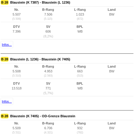
B 28
Blaustein (K 7387) - Blaustein (L 1236)
Nr.
B-Rang
L-Rang
Land
5.507
7.506
1.023
BW
(5.509)
(5.115)
(872)
DTV
SV
BPL
7.396
606
WB
(8,2%)
Infos...
B 28
Blaustein (L 1236) - Blaustein (K 7405)
Nr.
B-Rang
L-Rang
Land
5.508
4.953
663
BW
(5.510)
(2.593)
(515)
DTV
SV
BPL
13.518
771
WB
(5,7%)
Infos...
B 28
Blaustein (K 7405) - OD-Grenze Blaustein
Nr.
B-Rang
L-Rang
Land
5.509
6.706
932
BW
(5.511)
(4.321)
(782)