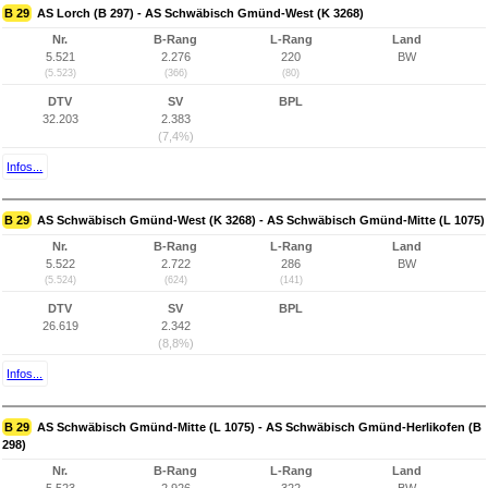
B 29
AS Lorch (B 297) - AS Schwäbisch Gmünd-West (K 3268)
Nr.
B-Rang
L-Rang
Land
5.521
2.276
220
BW
(5.523)
(366)
(80)
DTV
SV
BPL
32.203
2.383
(7,4%)
Infos...
B 29
AS Schwäbisch Gmünd-West (K 3268) - AS Schwäbisch Gmünd-Mitte (L 1075)
Nr.
B-Rang
L-Rang
Land
5.522
2.722
286
BW
(5.524)
(624)
(141)
DTV
SV
BPL
26.619
2.342
(8,8%)
Infos...
B 29
AS Schwäbisch Gmünd-Mitte (L 1075) - AS Schwäbisch Gmünd-Herlikofen (B
298)
Nr.
B-Rang
L-Rang
Land