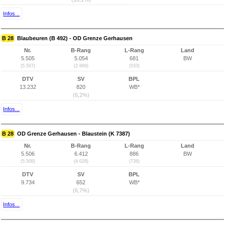
Infos...
B 28
Blaubeuren (B 492) - OD Grenze Gerhausen
Nr.
B-Rang
L-Rang
Land
5.505
5.054
681
BW
(5.507)
(2.689)
(533)
DTV
SV
BPL
13.232
820
WB*
(6,2%)
Infos...
B 28
OD Grenze Gerhausen - Blaustein (K 7387)
Nr.
B-Rang
L-Rang
Land
5.506
6.412
886
BW
(5.508)
(4.028)
(736)
DTV
SV
BPL
9.734
652
WB*
(6,7%)
Infos...