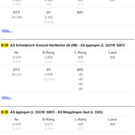
5.523
2.926
322
BW
(5.525)
(765)
(177)
DTV
SV
BPL
24.188
2.322
(9,6%)
Infos...
B 29
AS Schwäbisch Gmünd-Herlikofen (B 298) - AS Iggingen (L 1157/K 3267)
Nr.
B-Rang
L-Rang
Land
5.524
2.850
309
BW
(5.526)
(712)
(164)
DTV
SV
BPL
25.127
2.638
VB
(10,5%)
VB
VB
VB
Infos...
B 29
AS Iggingen (L 1157/K 3267) - AS Mögglingen-Süd (L 1161)
Nr.
B-Rang
L-Rang
Land
5.525
3.571
418
BW
(5.527)
(1.289)
(271)