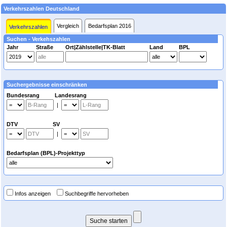
Verkehrszahlen Deutschland
Vergleich
Bedarfsplan 2016
Verkehrszahlen
Suchen - Verkehszahlen
Jahr
Straße
Ort|Zählstelle|TK-Blatt
Land
BPL
Suchergebnisse einschränken
Bundesrang Landesrang
|
DTV SV
|
Bedarfsplan (BPL)-Projekttyp
Infos anzeigen
Suchbegriffe hervorheben