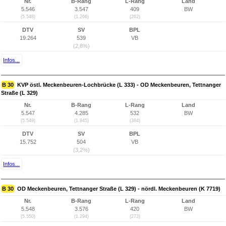
Nr.
B-Rang
L-Rang
Land
5.546
3.547
409
BW
(5.548)
(1.266)
(262)
DTV
SV
BPL
19.264
539
VB
(2,8%)
Infos...
B 30
KVP östl. Meckenbeuren-Lochbrücke (L 333) - OD Meckenbeuren, Tettnanger
Straße (L 329)
Nr.
B-Rang
L-Rang
Land
5.547
4.285
532
BW
(5.549)
(1.945)
(384)
DTV
SV
BPL
15.752
504
VB
(3,2%)
Infos...
B 30
OD Meckenbeuren, Tettnanger Straße (L 329) - nördl. Meckenbeuren (K 7719)
Nr.
B-Rang
L-Rang
Land
5.548
3.576
420
BW
(5.550)
(1.294)
(273)