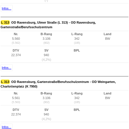
(-)
Infos...
L 313
OD Ravensburg, Ulmer Straße (L 313) - OD Ravensburg,
Gartenstraße/Berufsschulzentrum
Nr.
B-Rang
L-Rang
Land
5.560
3.106
342
BW
(5.562)
(902)
(195)
DTV
SV
BPL
22.374
940
(4,2%)
Infos...
L 313
OD Ravensburg, Gartenstraße/Berufsschulzentrum - OD Weingarten,
Charlottenplatz (K 7950)
Nr.
B-Rang
L-Rang
Land
5.561
3.106
342
BW
(5.563)
(902)
(195)
DTV
SV
BPL
22.374
940
(4,2%)
Infos...