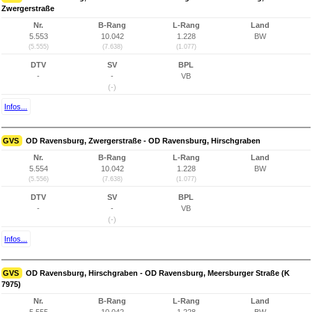
Zwergerstraße
Nr.
B-Rang
L-Rang
Land
5.553
10.042
1.228
BW
(5.555)
(7.638)
(1.077)
DTV
SV
BPL
-
-
VB
(-)
Infos...
GVS
OD Ravensburg, Zwergerstraße - OD Ravensburg, Hirschgraben
Nr.
B-Rang
L-Rang
Land
5.554
10.042
1.228
BW
(5.556)
(7.638)
(1.077)
DTV
SV
BPL
-
-
VB
(-)
Infos...
GVS
OD Ravensburg, Hirschgraben - OD Ravensburg, Meersburger Straße (K
7975)
Nr.
B-Rang
L-Rang
Land