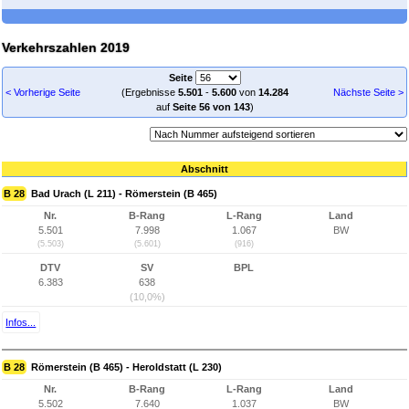
Verkehrszahlen 2019
Seite
< Vorherige Seite
(Ergebnisse
5.501
-
5.600
von
14.284
Nächste Seite >
auf
Seite 56 von 143
)
Abschnitt
B 28
Bad Urach (L 211) - Römerstein (B 465)
Nr.
B-Rang
L-Rang
Land
5.501
7.998
1.067
BW
(5.503)
(5.601)
(916)
DTV
SV
BPL
6.383
638
(10,0%)
Infos...
B 28
Römerstein (B 465) - Heroldstatt (L 230)
Nr.
B-Rang
L-Rang
Land
5.502
7.640
1.037
BW