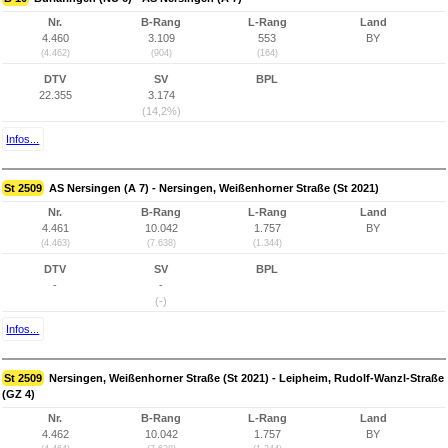
Nr.
B-Rang
L-Rang
Land
4.460
3.109
553
BY
(4.462)
(904)
(164)
DTV
SV
BPL
22.355
3.174
(14,2%)
Infos...
St 2509
AS Nersingen (A 7) - Nersingen, Weißenhorner Straße (St 2021)
Nr.
B-Rang
L-Rang
Land
4.461
10.042
1.757
BY
(4.463)
(7.638)
(1.344)
DTV
SV
BPL
-
-
(-)
Infos...
St 2509
Nersingen, Weißenhorner Straße (St 2021) - Leipheim, Rudolf-Wanzl-Straße
(GZ 4)
Nr.
B-Rang
L-Rang
Land
4.462
10.042
1.757
BY