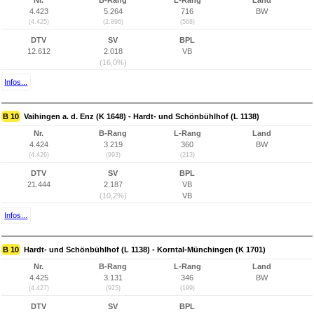
Nr.
B-Rang
L-Rang
Land
4.423
5.264
716
BW
(4.425)
(2.896)
(568)
DTV
SV
BPL
12.612
2.018
VB
(16,0%)
Infos...
B 10
Vaihingen a. d. Enz (K 1648) - Hardt- und Schönbühlhof (L 1138)
Nr.
B-Rang
L-Rang
Land
4.424
3.219
360
BW
(4.426)
(993)
(213)
DTV
SV
BPL
21.444
2.187
VB
(10,2%)
VB
Infos...
B 10
Hardt- und Schönbühlhof (L 1138) - Korntal-Münchingen (K 1701)
Nr.
B-Rang
L-Rang
Land
4.425
3.131
346
BW
(4.427)
(925)
(199)
DTV
SV
BPL