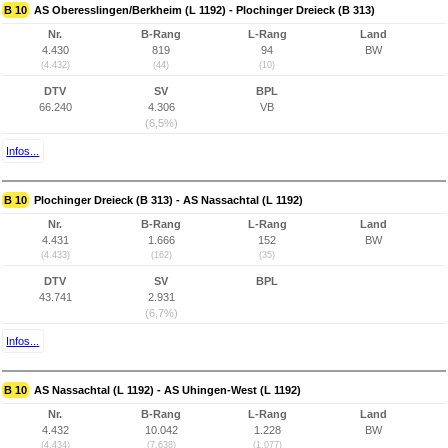
B 10
AS Oberesslingen/Berkheim (L 1192) - Plochinger Dreieck (B 313)
Nr.
B-Rang
L-Rang
Land
4.430
819
94
BW
(4.432)
(44)
(10)
DTV
SV
BPL
66.240
4.306
VB
(6,5%)
Infos...
B 10
Plochinger Dreieck (B 313) - AS Nassachtal (L 1192)
Nr.
B-Rang
L-Rang
Land
4.431
1.666
152
BW
(4.433)
(162)
(35)
DTV
SV
BPL
43.741
2.931
(6,7%)
Infos...
B 10
AS Nassachtal (L 1192) - AS Uhingen-West (L 1192)
Nr.
B-Rang
L-Rang
Land
4.432
10.042
1.228
BW
(4.434)
(7.638)
(1.077)