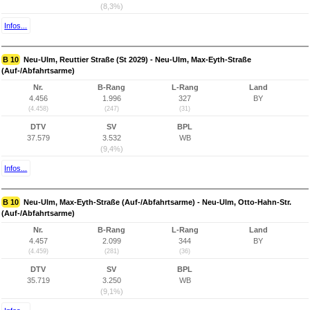
(8,3%)
Infos...
B 10
Neu-Ulm, Reuttier Straße (St 2029) - Neu-Ulm, Max-Eyth-Straße
(Auf-/Abfahrtsarme)
Nr.
B-Rang
L-Rang
Land
4.456
1.996
327
BY
(4.458)
(247)
(31)
DTV
SV
BPL
37.579
3.532
WB
(9,4%)
Infos...
B 10
Neu-Ulm, Max-Eyth-Straße (Auf-/Abfahrtsarme) - Neu-Ulm, Otto-Hahn-Str.
(Auf-/Abfahrtsarme)
Nr.
B-Rang
L-Rang
Land
4.457
2.099
344
BY
(4.459)
(281)
(36)
DTV
SV
BPL
35.719
3.250
WB
(9,1%)