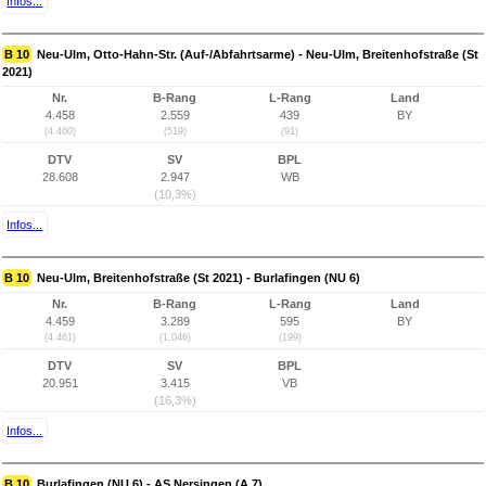
Infos...
B 10
Neu-Ulm, Otto-Hahn-Str. (Auf-/Abfahrtsarme) - Neu-Ulm, Breitenhofstraße (St
2021)
Nr.
B-Rang
L-Rang
Land
4.458
2.559
439
BY
(4.460)
(519)
(91)
DTV
SV
BPL
28.608
2.947
WB
(10,3%)
Infos...
B 10
Neu-Ulm, Breitenhofstraße (St 2021) - Burlafingen (NU 6)
Nr.
B-Rang
L-Rang
Land
4.459
3.289
595
BY
(4.461)
(1.046)
(199)
DTV
SV
BPL
20.951
3.415
VB
(16,3%)
Infos...
B 10
Burlafingen (NU 6) - AS Nersingen (A 7)