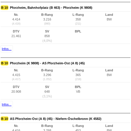
B 10
Pforzheim, Bahnhofplatz (B 463) - Pforzheim (K 9808)
Nr.
B-Rang
L-Rang
Land
4.414
3.216
358
BW
(4.416)
(990)
(211)
DTV
SV
BPL
21.461
858
(4,0%)
Infos...
B 10
Pforzheim (K 9808) - AS Pforzheim-Ost (A 8) (45)
Nr.
B-Rang
L-Rang
Land
4.415
3.296
365
BW
(4.417)
(1.052)
(218)
DTV
SV
BPL
20.908
648
VB
(3,1%)
Infos...
B 10
AS Pforzheim-Ost (A 8) (45) - Niefern-Öschelbronn (K 4582)
Nr.
B-Rang
L-Rang
Land
4.416
3.768
453
BW