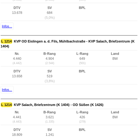
DTV
SV
BPL
13.678
684
(5,0%)
Infos...
L 1214
KVP OD Eislingen a. d. Fils, Mühlbachstraße - KVP Salach, Briefzentrum (K
1404)
Nr.
B-Rang
L-Rang
Land
4.440
4.904
649
BW
(4.442)
(2.544)
(501)
DTV
SV
BPL
13.658
519
(3,8%)
Infos...
L 1214
KVP Salach, Briefzentrum (K 1404) - OD Süßen (K 1426)
Nr.
B-Rang
L-Rang
Land
4.441
3.621
426
BW
(4.443)
(1.335)
(279)
DTV
SV
BPL
18.809
1.241