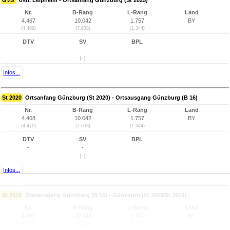
GVS
östl. Leipheim - Ortsanfang Günzburg (St 2025)
Nr.
B-Rang
L-Rang
Land
4.467
10.042
1.757
BY
(4.469)
(7.638)
(1.344)
DTV
SV
BPL
-
-
(-)
Infos...
St 2020
Ortsanfang Günzburg (St 2020) - Ortsausgang Günzburg (B 16)
Nr.
B-Rang
L-Rang
Land
4.468
10.042
1.757
BY
(4.470)
(7.638)
(1.344)
DTV
SV
BPL
-
-
(-)
Infos...
St 2028
Ortsausgang Günzburg (B 16) - Günzburg (St 2028/St 2510)
Nr.
B-Rang
L-Rang
Land
4.469
10.042
1.757
BY
(4.471)
(7.638)
(1.344)