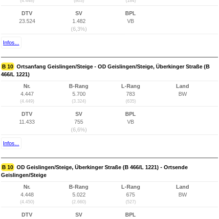
(4.448)
(803)
(184)
DTV
SV
BPL
23.524
1.482
VB
(6,3%)
Infos...
B 10
Ortsanfang Geislingen/Steige - OD Geislingen/Steige, Überkinger Straße (B
466/L 1221)
Nr.
B-Rang
L-Rang
Land
4.447
5.700
783
BW
(4.449)
(3.324)
(635)
DTV
SV
BPL
11.433
755
VB
(6,6%)
Infos...
B 10
OD Geislingen/Steige, Überkinger Straße (B 466/L 1221) - Ortsende
Geislingen/Steige
Nr.
B-Rang
L-Rang
Land
4.448
5.022
675
BW
(4.450)
(2.660)
(527)
DTV
SV
BPL