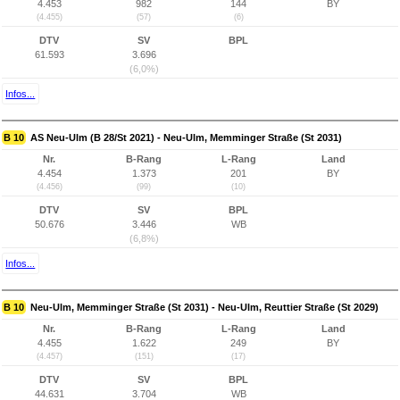
4.453
982
144
BY
(4.455)
(57)
(6)
DTV
SV
BPL
61.593
3.696
(6,0%)
Infos...
B 10
AS Neu-Ulm (B 28/St 2021) - Neu-Ulm, Memminger Straße (St 2031)
Nr.
B-Rang
L-Rang
Land
4.454
1.373
201
BY
(4.456)
(99)
(10)
DTV
SV
BPL
50.676
3.446
WB
(6,8%)
Infos...
B 10
Neu-Ulm, Memminger Straße (St 2031) - Neu-Ulm, Reuttier Straße (St 2029)
Nr.
B-Rang
L-Rang
Land
4.455
1.622
249
BY
(4.457)
(151)
(17)
DTV
SV
BPL
44.631
3.704
WB