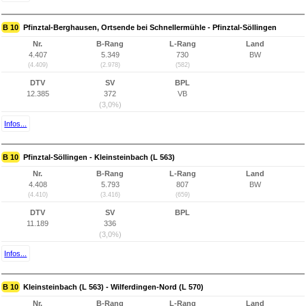
B 10
Pfinztal-Berghausen, Ortsende bei Schnellermühle - Pfinztal-Söllingen
Nr.
B-Rang
L-Rang
Land
4.407
5.349
730
BW
(4.409)
(2.978)
(582)
DTV
SV
BPL
12.385
372
VB
(3,0%)
Infos...
B 10
Pfinztal-Söllingen - Kleinsteinbach (L 563)
Nr.
B-Rang
L-Rang
Land
4.408
5.793
807
BW
(4.410)
(3.416)
(659)
DTV
SV
BPL
11.189
336
(3,0%)
Infos...
B 10
Kleinsteinbach (L 563) - Wilferdingen-Nord (L 570)
Nr.
B-Rang
L-Rang
Land