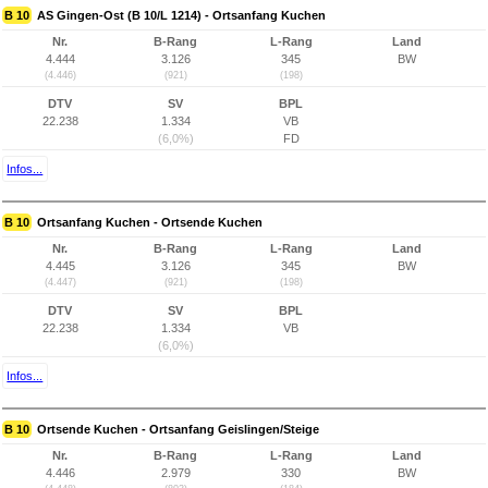
B 10
AS Gingen-Ost (B 10/L 1214) - Ortsanfang Kuchen
Nr.
B-Rang
L-Rang
Land
4.444
3.126
345
BW
(4.446)
(921)
(198)
DTV
SV
BPL
22.238
1.334
VB
(6,0%)
FD
Infos...
B 10
Ortsanfang Kuchen - Ortsende Kuchen
Nr.
B-Rang
L-Rang
Land
4.445
3.126
345
BW
(4.447)
(921)
(198)
DTV
SV
BPL
22.238
1.334
VB
(6,0%)
Infos...
B 10
Ortsende Kuchen - Ortsanfang Geislingen/Steige
Nr.
B-Rang
L-Rang
Land
4.446
2.979
330
BW