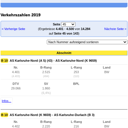
Verkehrszahlen 2019
Seite
< Vorherige Seite
(Ergebnisse
4.401
-
4.500
von
14.284
Nächste Seite >
auf
Seite 45 von 143
)
Abschnitt
B 10
AS Karlsruhe-Nord (A 5) (43) - AS Karlsruhe-Nord (K 9659)
Nr.
B-Rang
L-Rang
Land
4.401
2.515
253
BW
(4.403)
(494)
(110)
DTV
SV
BPL
29.066
1.860
(6,4%)
Infos...
B 10
AS Karlsruhe-Nord (K 9659) - AS Karlsruhe-Durlach (B 3)
Nr.
B-Rang
L-Rang
Land
4.402
2.220
216
BW