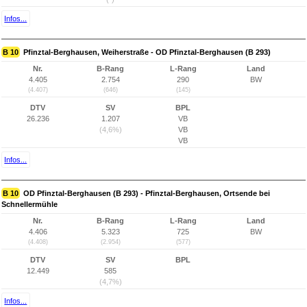
Infos...
B 10
Pfinztal-Berghausen, Weiherstraße - OD Pfinztal-Berghausen (B 293)
Nr.
B-Rang
L-Rang
Land
4.405
2.754
290
BW
(4.407)
(646)
(145)
DTV
SV
BPL
26.236
1.207
VB
(4,6%)
VB
VB
Infos...
B 10
OD Pfinztal-Berghausen (B 293) - Pfinztal-Berghausen, Ortsende bei
Schnellermühle
Nr.
B-Rang
L-Rang
Land
4.406
5.323
725
BW
(4.408)
(2.954)
(577)
DTV
SV
BPL
12.449
585
(4,7%)
Infos...