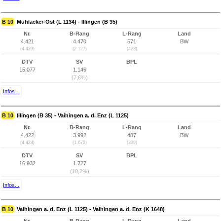
B 10
Mühlacker-Ost (L 1134) - Illingen (B 35)
Nr.
B-Rang
L-Rang
Land
4.421
4.470
571
BW
(4.423)
(2.127)
(423)
DTV
SV
BPL
15.077
1.146
(7,6%)
Infos...
B 10
Illingen (B 35) - Vaihingen a. d. Enz (L 1125)
Nr.
B-Rang
L-Rang
Land
4.422
3.992
487
BW
(4.424)
(1.672)
(339)
DTV
SV
BPL
16.932
1.727
(10,2%)
Infos...
B 10
Vaihingen a. d. Enz (L 1125) - Vaihingen a. d. Enz (K 1648)