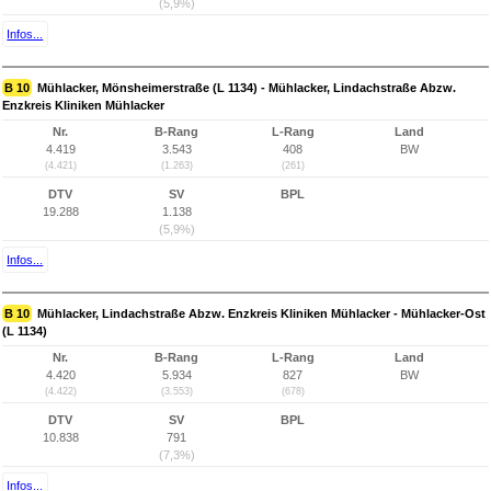
(5,9%)
Infos...
B 10
Mühlacker, Mönsheimerstraße (L 1134) - Mühlacker, Lindachstraße Abzw.
Enzkreis Kliniken Mühlacker
Nr.
B-Rang
L-Rang
Land
4.419
3.543
408
BW
(4.421)
(1.263)
(261)
DTV
SV
BPL
19.288
1.138
(5,9%)
Infos...
B 10
Mühlacker, Lindachstraße Abzw. Enzkreis Kliniken Mühlacker - Mühlacker-Ost
(L 1134)
Nr.
B-Rang
L-Rang
Land
4.420
5.934
827
BW
(4.422)
(3.553)
(678)
DTV
SV
BPL
10.838
791
(7,3%)
Infos...