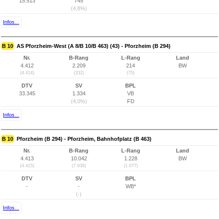
15.513
745
(4,8%)
Infos...
B 10
AS Pforzheim-West (A 8/B 10/B 463) (43) - Pforzheim (B 294)
Nr.
B-Rang
L-Rang
Land
4.412
2.209
214
BW
(4.414)
(332)
(75)
DTV
SV
BPL
33.345
1.334
VB
(4,0%)
FD
Infos...
B 10
Pforzheim (B 294) - Pforzheim, Bahnhofplatz (B 463)
Nr.
B-Rang
L-Rang
Land
4.413
10.042
1.228
BW
(4.415)
(7.638)
(1.077)
DTV
SV
BPL
-
-
WB*
(-)
Infos...