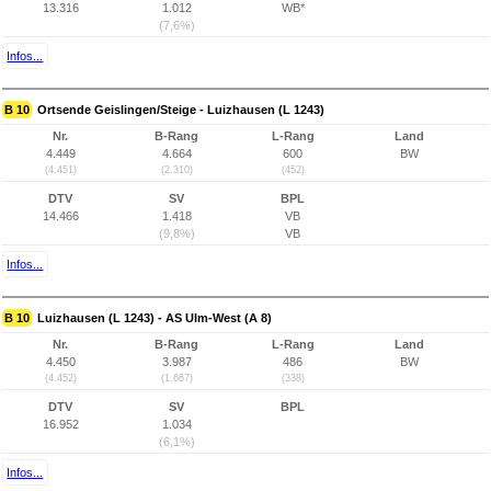
13.316
1.012
WB*
(7,6%)
Infos...
B 10
Ortsende Geislingen/Steige - Luizhausen (L 1243)
Nr.
B-Rang
L-Rang
Land
4.449
4.664
600
BW
(4.451)
(2.310)
(452)
DTV
SV
BPL
14.466
1.418
VB
(9,8%)
VB
Infos...
B 10
Luizhausen (L 1243) - AS Ulm-West (A 8)
Nr.
B-Rang
L-Rang
Land
4.450
3.987
486
BW
(4.452)
(1.667)
(338)
DTV
SV
BPL
16.952
1.034
(6,1%)
Infos...