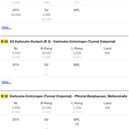
(4.404)
(339)
(77)
DTV
SV
BPL
33.043
1.685
(5,1%)
Infos...
B 10
AS Karlsruhe-Durlach (B 3) - Karlsruhe-Grötzingen (Tunnel Ostportal)
Nr.
B-Rang
L-Rang
Land
4.403
10.042
1.228
BW
(4.405)
(7.638)
(1.077)
DTV
SV
BPL
-
-
(-)
Infos...
B 10
Karlsruhe-Grötzingen (Tunnel Ostportal) - Pfinztal-Berghausen, Weiherstraße
Nr.
B-Rang
L-Rang
Land
4.404
10.042
1.228
BW
(4.406)
(7.638)
(1.077)
DTV
SV
BPL
-
-
VB
(-)