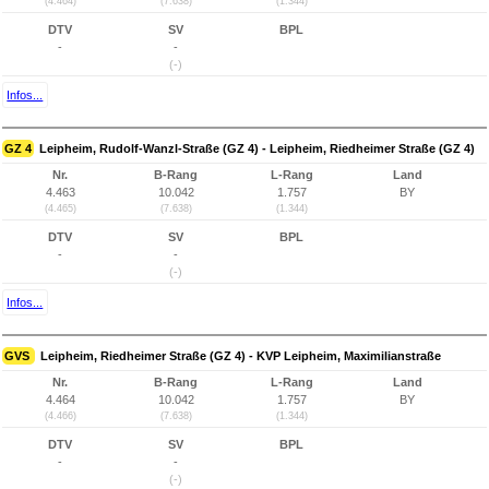
(4.464)
(7.638)
(1.344)
DTV
SV
BPL
-
-
(-)
Infos...
GZ 4
Leipheim, Rudolf-Wanzl-Straße (GZ 4) - Leipheim, Riedheimer Straße (GZ 4)
Nr.
B-Rang
L-Rang
Land
4.463
10.042
1.757
BY
(4.465)
(7.638)
(1.344)
DTV
SV
BPL
-
-
(-)
Infos...
GVS
Leipheim, Riedheimer Straße (GZ 4) - KVP Leipheim, Maximilianstraße
Nr.
B-Rang
L-Rang
Land
4.464
10.042
1.757
BY
(4.466)
(7.638)
(1.344)
DTV
SV
BPL
-
-
(-)