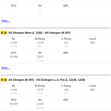
DTV
SV
BPL
-
-
(-)
Infos...
B 10
AS Uhingen-West (L 1192) - AS Uhingen (B 297)
Nr.
B-Rang
L-Rang
Land
4.433
1.234
124
BW
(4.435)
(80)
(19)
DTV
SV
BPL
53.905
3.827
(7,1%)
Infos...
B 10
AS Uhingen (B 297) - AS Eislingen a. d. Fils (L 1214/L 1218)
Nr.
B-Rang
L-Rang
Land
4.434
1.575
146
BW
(4.436)
(139)
(31)
DTV
SV
BPL
45.559
2.825
(6,2%)