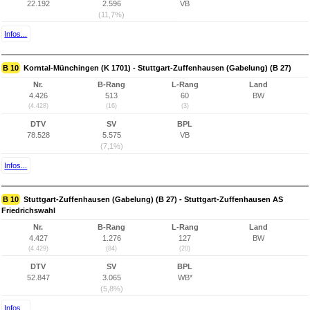
22.192
2.596
VB
(11,7%)
Infos...
B 10
Korntal-Münchingen (K 1701) - Stuttgart-Zuffenhausen (Gabelung) (B 27)
Nr.
B-Rang
L-Rang
Land
4.426
513
60
BW
(4.428)
(16)
(3)
DTV
SV
BPL
78.528
5.575
VB
(7,1%)
Infos...
B 10
Stuttgart-Zuffenhausen (Gabelung) (B 27) - Stuttgart-Zuffenhausen AS
Friedrichswahl
Nr.
B-Rang
L-Rang
Land
4.427
1.276
127
BW
(4.429)
(84)
(20)
DTV
SV
BPL
52.847
3.065
WB*
(5,8%)
Infos...