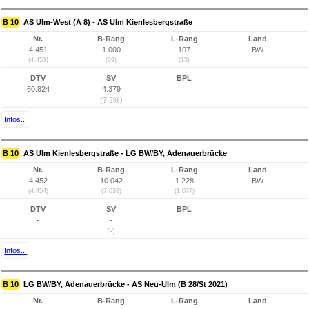
B 10
AS Ulm-West (A 8) - AS Ulm Kienlesbergstraße
Nr.
B-Rang
L-Rang
Land
4.451
1.000
107
BW
(4.453)
(59)
(13)
DTV
SV
BPL
60.824
4.379
(7,2%)
Infos...
B 10
AS Ulm Kienlesbergstraße - LG BW/BY, Adenauerbrücke
Nr.
B-Rang
L-Rang
Land
4.452
10.042
1.228
BW
(4.454)
(7.638)
(1.077)
DTV
SV
BPL
-
-
(-)
Infos...
B 10
LG BW/BY, Adenauerbrücke - AS Neu-Ulm (B 28/St 2021)
Nr.
B-Rang
L-Rang
Land