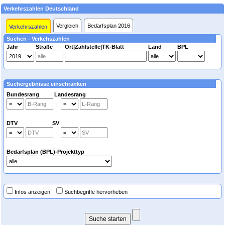
Verkehrszahlen Deutschland
Vergleich
Bedarfsplan 2016
Verkehrszahlen
Suchen - Verkehszahlen
Jahr
Straße
Ort|Zählstelle|TK-Blatt
Land
BPL
Suchergebnisse einschränken
Bundesrang Landesrang
|
DTV SV
|
Bedarfsplan (BPL)-Projekttyp
Infos anzeigen
Suchbegriffe hervorheben