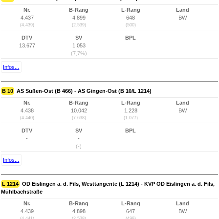
Nr.
B-Rang
L-Rang
Land
4.437
4.899
648
BW
(4.439)
(2.539)
(500)
DTV
SV
BPL
13.677
1.053
(7,7%)
Infos...
B 10
AS Süßen-Ost (B 466) - AS Gingen-Ost (B 10/L 1214)
Nr.
B-Rang
L-Rang
Land
4.438
10.042
1.228
BW
(4.440)
(7.638)
(1.077)
DTV
SV
BPL
-
-
(-)
Infos...
L 1214
OD Eislingen a. d. Fils, Westtangente (L 1214) - KVP OD Eislingen a. d. Fils,
Mühlbachstraße
Nr.
B-Rang
L-Rang
Land
4.439
4.898
647
BW
(4.441)
(2.538)
(499)