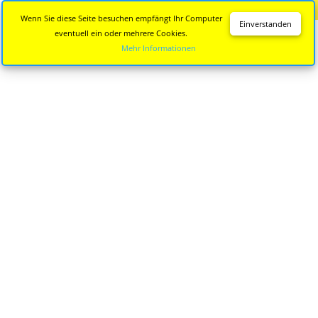
Diese Seite wird nicht mehr aktualisiert.
Zur neuen Seite
Wenn Sie diese Seite besuchen empfängt Ihr Computer
Einverstanden
eventuell ein oder mehrere Cookies.
Mehr Informationen