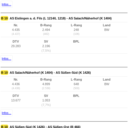
Infos...
B 10
AS Eislingen a. d. Fils (L 1214/L 1218) - AS Salach/Näherhof (K 1404)
Nr.
B-Rang
L-Rang
Land
4.435
2.494
248
BW
(4.437)
(482)
(106)
DTV
SV
BPL
29.283
2.196
(7,5%)
Infos...
B 10
AS Salach/Näherhof (K 1404) - AS Süßen-Süd (K 1426)
Nr.
B-Rang
L-Rang
Land
4.436
4.899
648
BW
(4.438)
(2.539)
(500)
DTV
SV
BPL
13.677
1.053
(7,7%)
Infos...
B 10
AS Süßen-Süd (K 1426) - AS Süßen-Ost (B 466)