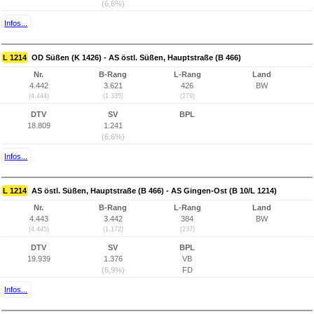
(6,6%)
Infos...
L 1214
OD Süßen (K 1426) - AS östl. Süßen, Hauptstraße (B 466)
Nr.
B-Rang
L-Rang
Land
4.442
3.621
426
BW
(4.444)
(1.335)
(279)
DTV
SV
BPL
18.809
1.241
(6,6%)
Infos...
L 1214
AS östl. Süßen, Hauptstraße (B 466) - AS Gingen-Ost (B 10/L 1214)
Nr.
B-Rang
L-Rang
Land
4.443
3.442
384
BW
(4.445)
(1.172)
(237)
DTV
SV
BPL
19.939
1.376
VB
(6,9%)
FD
Infos...