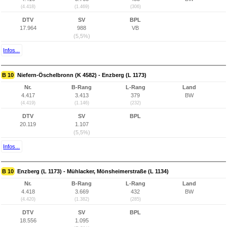
(4.418)
(1.469)
(306)
DTV
SV
BPL
17.964
988
VB
(5,5%)
Infos...
B 10
Niefern-Öschelbronn (K 4582) - Enzberg (L 1173)
Nr.
B-Rang
L-Rang
Land
4.417
3.413
379
BW
(4.419)
(1.146)
(232)
DTV
SV
BPL
20.119
1.107
(5,5%)
Infos...
B 10
Enzberg (L 1173) - Mühlacker, Mönsheimerstraße (L 1134)
Nr.
B-Rang
L-Rang
Land
4.418
3.669
432
BW
(4.420)
(1.382)
(285)
DTV
SV
BPL
18.556
1.095