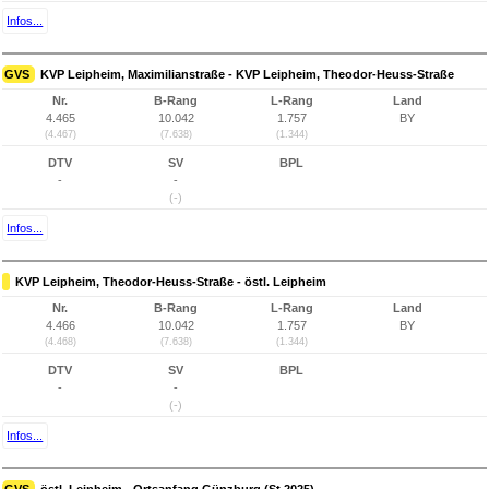
Infos...
GVS
KVP Leipheim, Maximilianstraße - KVP Leipheim, Theodor-Heuss-Straße
Nr.
B-Rang
L-Rang
Land
4.465
10.042
1.757
BY
(4.467)
(7.638)
(1.344)
DTV
SV
BPL
-
-
(-)
Infos...
KVP Leipheim, Theodor-Heuss-Straße - östl. Leipheim
Nr.
B-Rang
L-Rang
Land
4.466
10.042
1.757
BY
(4.468)
(7.638)
(1.344)
DTV
SV
BPL
-
-
(-)
Infos...