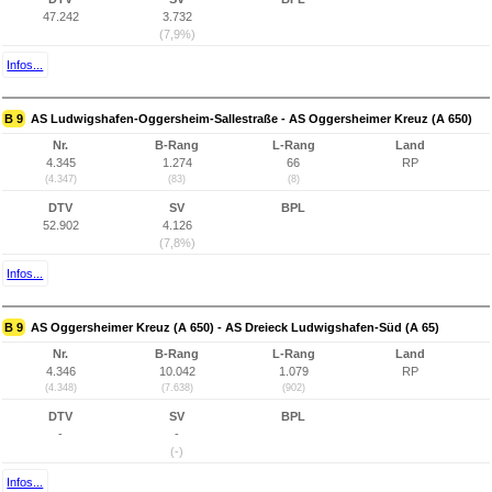
47.242
3.732
(7,9%)
Infos...
B 9
AS Ludwigshafen-Oggersheim-Sallestraße - AS Oggersheimer Kreuz (A 650)
Nr.
B-Rang
L-Rang
Land
4.345
1.274
66
RP
(4.347)
(83)
(8)
DTV
SV
BPL
52.902
4.126
(7,8%)
Infos...
B 9
AS Oggersheimer Kreuz (A 650) - AS Dreieck Ludwigshafen-Süd (A 65)
Nr.
B-Rang
L-Rang
Land
4.346
10.042
1.079
RP
(4.348)
(7.638)
(902)
DTV
SV
BPL
-
-
(-)
Infos...