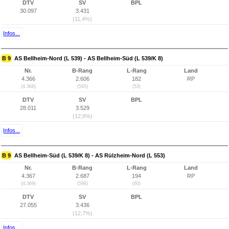
DTV
SV
BPL
30.097
3.431
(11,4%)
Infos...
B 9
AS Bellheim-Nord (L 539) - AS Bellheim-Süd (L 539/K 8)
Nr.
B-Rang
L-Rang
Land
4.366
2.606
182
RP
(4.368)
(545)
(53)
DTV
SV
BPL
28.011
3.529
(12,6%)
Infos...
B 9
AS Bellheim-Süd (L 539/K 8) - AS Rülzheim-Nord (L 553)
Nr.
B-Rang
L-Rang
Land
4.367
2.687
194
RP
(4.369)
(598)
(60)
DTV
SV
BPL
27.055
3.436
(12,7%)
Infos...