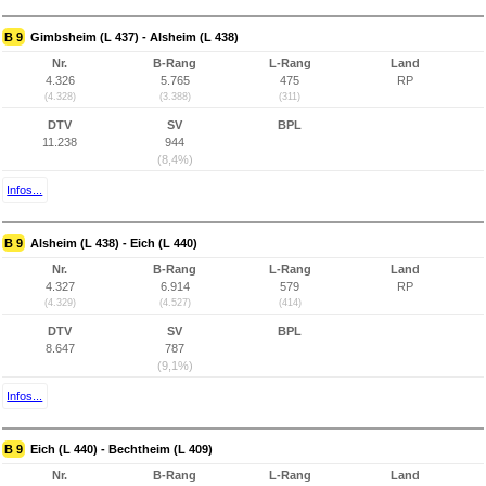
B 9
Gimbsheim (L 437) - Alsheim (L 438)
Nr.
B-Rang
L-Rang
Land
4.326
5.765
475
RP
(4.328)
(3.388)
(311)
DTV
SV
BPL
11.238
944
(8,4%)
Infos...
B 9
Alsheim (L 438) - Eich (L 440)
Nr.
B-Rang
L-Rang
Land
4.327
6.914
579
RP
(4.329)
(4.527)
(414)
DTV
SV
BPL
8.647
787
(9,1%)
Infos...
B 9
Eich (L 440) - Bechtheim (L 409)
Nr.
B-Rang
L-Rang
Land