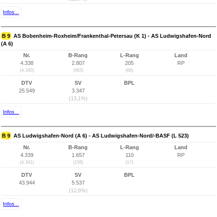
Infos...
B 9
AS Bobenheim-Roxheim/Frankenthal-Petersau (K 1) - AS Ludwigshafen-Nord
(A 6)
Nr.
B-Rang
L-Rang
Land
4.338
2.807
205
RP
(4.340)
(683)
(68)
DTV
SV
BPL
25.549
3.347
(13,1%)
Infos...
B 9
AS Ludwigshafen-Nord (A 6) - AS Ludwigshafen-Nord/-BASF (L 523)
Nr.
B-Rang
L-Rang
Land
4.339
1.657
110
RP
(4.341)
(158)
(17)
DTV
SV
BPL
43.944
5.537
(12,6%)
Infos...