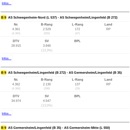
Infos...
B 9
AS Schwegenheim-Nord (L 537) - AS Schwegenheim/Lingenfeld (B 272)
Nr.
B-Rang
L-Rang
Land
4.361
2.529
172
RP
(4.363)
(505)
(47)
DTV
SV
BPL
28.915
3.846
(13,3%)
Infos...
B 9
AS Schwegenheim/Lingenfeld (B 272) - AS Germersheim/Lingenfeld (B 35)
Nr.
B-Rang
L-Rang
Land
4.362
2.130
137
RP
(4.364)
(296)
(29)
DTV
SV
BPL
34.974
4.547
(13,0%)
Infos...
B 9
AS Germersheim/Lingenfeld (B 35) - AS Germersheim-Mitte (L 550)