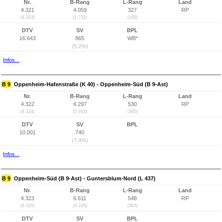
Nr.
B-Rang
L-Rang
Land
4.321
4.059
327
RP
(4.323)
(1.732)
(169)
DTV
SV
BPL
16.643
865
WB*
(5,2%)
Infos...
B 9
Oppenheim-Hafenstraße (K 40) - Oppenheim-Süd (B 9-Ast)
Nr.
B-Rang
L-Rang
Land
4.322
6.297
530
RP
(4.324)
(3.914)
(365)
DTV
SV
BPL
10.001
740
(7,4%)
Infos...
B 9
Oppenheim-Süd (B 9-Ast) - Guntersblum-Nord (L 437)
Nr.
B-Rang
L-Rang
Land
4.323
6.611
548
RP
(4.325)
(4.226)
(383)
DTV
SV
BPL