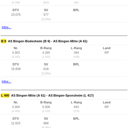
(4.304)
(842)
(82)
DTV
SV
BPL
23.075
577
(2,5%)
Infos...
B 9
AS Bingen-Büdesheim (B 9) - AS Bingen-Mitte (A 61)
Nr.
B-Rang
L-Rang
Land
4.303
4.265
344
RP
(4.305)
(1.925)
(186)
DTV
SV
BPL
15.839
618
(3,9%)
Infos...
L 400
AS Bingen-Mitte (A 61) - AS Bingen-Sponsheim (L 417)
Nr.
B-Rang
L-Rang
Land
4.304
5.506
443
RP
(4.306)
(3.133)
(279)
DTV
SV
BPL
11.923
668
(5,6%)