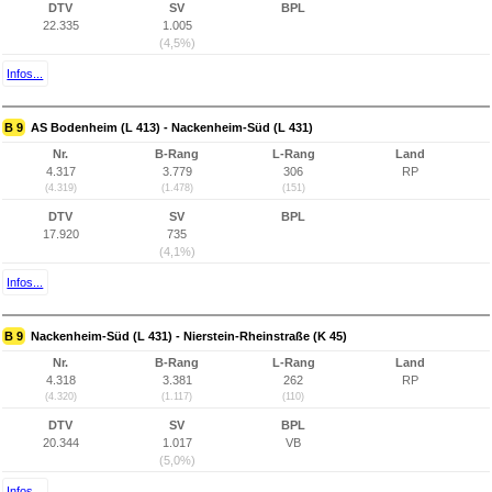
DTV
SV
BPL
22.335
1.005
(4,5%)
Infos...
B 9
AS Bodenheim (L 413) - Nackenheim-Süd (L 431)
Nr.
B-Rang
L-Rang
Land
4.317
3.779
306
RP
(4.319)
(1.478)
(151)
DTV
SV
BPL
17.920
735
(4,1%)
Infos...
B 9
Nackenheim-Süd (L 431) - Nierstein-Rheinstraße (K 45)
Nr.
B-Rang
L-Rang
Land
4.318
3.381
262
RP
(4.320)
(1.117)
(110)
DTV
SV
BPL
20.344
1.017
VB
(5,0%)
Infos...