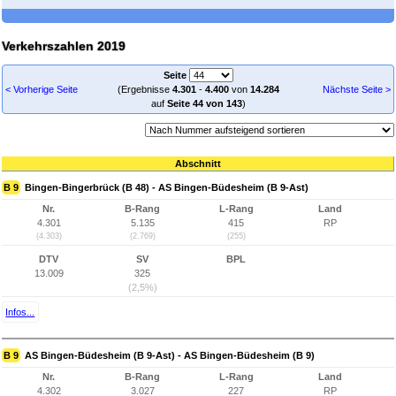
Verkehrszahlen 2019
Seite
< Vorherige Seite
(Ergebnisse
4.301
-
4.400
von
14.284
Nächste Seite >
auf
Seite 44 von 143
)
Abschnitt
B 9
Bingen-Bingerbrück (B 48) - AS Bingen-Büdesheim (B 9-Ast)
Nr.
B-Rang
L-Rang
Land
4.301
5.135
415
RP
(4.303)
(2.769)
(255)
DTV
SV
BPL
13.009
325
(2,5%)
Infos...
B 9
AS Bingen-Büdesheim (B 9-Ast) - AS Bingen-Büdesheim (B 9)
Nr.
B-Rang
L-Rang
Land
4.302
3.027
227
RP