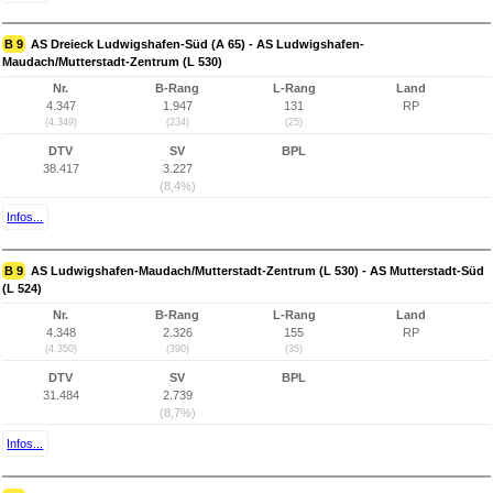
B 9
AS Dreieck Ludwigshafen-Süd (A 65) - AS Ludwigshafen-
Maudach/Mutterstadt-Zentrum (L 530)
Nr.
B-Rang
L-Rang
Land
4.347
1.947
131
RP
(4.349)
(234)
(25)
DTV
SV
BPL
38.417
3.227
(8,4%)
Infos...
B 9
AS Ludwigshafen-Maudach/Mutterstadt-Zentrum (L 530) - AS Mutterstadt-Süd
(L 524)
Nr.
B-Rang
L-Rang
Land
4.348
2.326
155
RP
(4.350)
(390)
(35)
DTV
SV
BPL
31.484
2.739
(8,7%)
Infos...