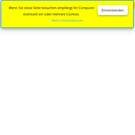
Diese Seite wird nicht mehr aktualisiert.
Zur neuen Seite
Wenn Sie diese Seite besuchen empfängt Ihr Computer
Einverstanden
eventuell ein oder mehrere Cookies.
Mehr Informationen