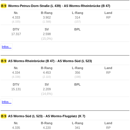
B 9
Worms-Petrus-Dorn-Straße (L 439) - AS Worms-Rheinbrücke (B 47)
Nr.
B-Rang
L-Rang
Land
4.333
3.902
314
RP
(4.335)
(1.588)
(157)
DTV
SV
BPL
17.317
2.598
(15,0%)
Infos...
B 9
AS Worms-Rheinbrücke (B 47) - AS Worms-Süd (L 523)
Nr.
B-Rang
L-Rang
Land
4.334
4.453
356
RP
(4.336)
(2.110)
(198)
DTV
SV
BPL
15.131
2.209
(14,6%)
Infos...
B 9
AS Worms-Süd (L 523) - AS Worms-Flugplatz (K 7)
Nr.
B-Rang
L-Rang
Land
4.335
4.220
341
RP