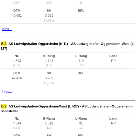
(4.344)
(202)
(23)
DTV
SV
BPL
40.681
3.051
(7,5%)
Infos...
B 9
AS Ludwigshafen-Oggersheim (K 11) - AS Ludwigshafen-Oggersheim-West (L
527)
Nr.
B-Rang
L-Rang
Land
4.343
1.744
114
RP
(4.345)
(179)
(18)
DTV
SV
BPL
42.450
3.269
(7,7%)
Infos...
B 9
AS Ludwigshafen-Oggersheim-West (L 527) - AS Ludwigshafen-Oggersheim-
Sallestraße
Nr.
B-Rang
L-Rang
Land
4.344
1.512
91
RP
(4.346)
(123)
(12)
DTV
SV
BPL