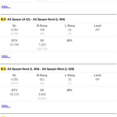
Infos...
B 9
AS Speyer (A 61) - AS Speyer-Nord (L 454)
Nr.
B-Rang
L-Rang
Land
4.354
768
24
RP
(4.356)
(38)
(5)
DTV
SV
BPL
67.784
7.253
(10,7%)
Infos...
B 9
AS Speyer-Nord (L 454) - AS Speyer-West (L 528)
Nr.
B-Rang
L-Rang
Land
4.355
851
33
RP
(4.357)
(45)
(7)
DTV
SV
BPL
65.179
5.866
(9,0%)
Infos...