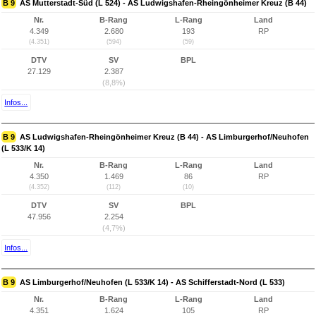
B 9
AS Mutterstadt-Süd (L 524) - AS Ludwigshafen-Rheingönheimer Kreuz (B 44)
Nr.
B-Rang
L-Rang
Land
4.349
2.680
193
RP
(4.351)
(594)
(59)
DTV
SV
BPL
27.129
2.387
(8,8%)
Infos...
B 9
AS Ludwigshafen-Rheingönheimer Kreuz (B 44) - AS Limburgerhof/Neuhofen
(L 533/K 14)
Nr.
B-Rang
L-Rang
Land
4.350
1.469
86
RP
(4.352)
(112)
(10)
DTV
SV
BPL
47.956
2.254
(4,7%)
Infos...
B 9
AS Limburgerhof/Neuhofen (L 533/K 14) - AS Schifferstadt-Nord (L 533)
Nr.
B-Rang
L-Rang
Land
4.351
1.624
105
RP