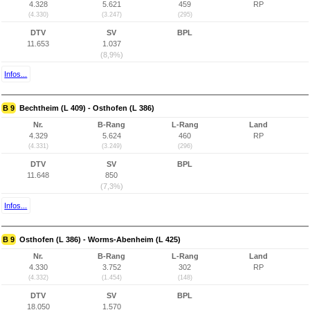
4.328
5.621
459
RP
(4.330)
(3.247)
(295)
DTV
SV
BPL
11.653
1.037
(8,9%)
Infos...
B 9
Bechtheim (L 409) - Osthofen (L 386)
Nr.
B-Rang
L-Rang
Land
4.329
5.624
460
RP
(4.331)
(3.249)
(296)
DTV
SV
BPL
11.648
850
(7,3%)
Infos...
B 9
Osthofen (L 386) - Worms-Abenheim (L 425)
Nr.
B-Rang
L-Rang
Land
4.330
3.752
302
RP
(4.332)
(1.454)
(148)
DTV
SV
BPL
18.050
1.570