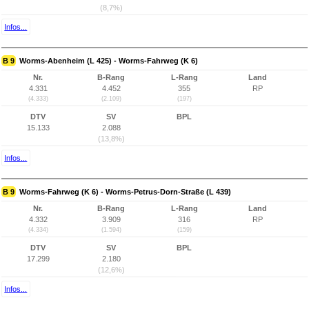
(8,7%)
Infos...
B 9
Worms-Abenheim (L 425) - Worms-Fahrweg (K 6)
Nr.
B-Rang
L-Rang
Land
4.331
4.452
355
RP
(4.333)
(2.109)
(197)
DTV
SV
BPL
15.133
2.088
(13,8%)
Infos...
B 9
Worms-Fahrweg (K 6) - Worms-Petrus-Dorn-Straße (L 439)
Nr.
B-Rang
L-Rang
Land
4.332
3.909
316
RP
(4.334)
(1.594)
(159)
DTV
SV
BPL
17.299
2.180
(12,6%)
Infos...