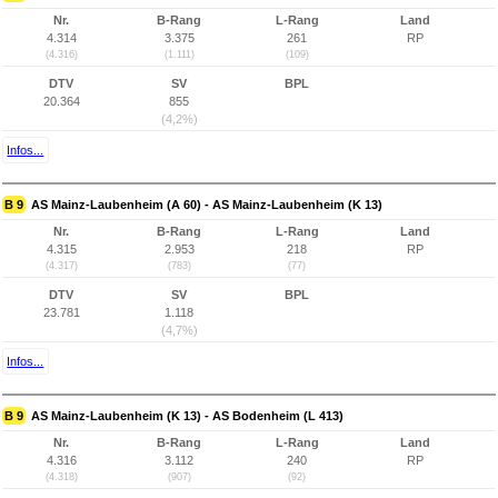
Nr.
B-Rang
L-Rang
Land
4.314
3.375
261
RP
(4.316)
(1.111)
(109)
DTV
SV
BPL
20.364
855
(4,2%)
Infos...
B 9
AS Mainz-Laubenheim (A 60) - AS Mainz-Laubenheim (K 13)
Nr.
B-Rang
L-Rang
Land
4.315
2.953
218
RP
(4.317)
(783)
(77)
DTV
SV
BPL
23.781
1.118
(4,7%)
Infos...
B 9
AS Mainz-Laubenheim (K 13) - AS Bodenheim (L 413)
Nr.
B-Rang
L-Rang
Land
4.316
3.112
240
RP
(4.318)
(907)
(92)