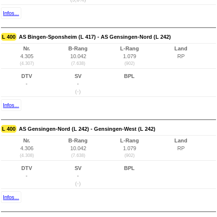
Infos...
L 400
AS Bingen-Sponsheim (L 417) - AS Gensingen-Nord (L 242)
Nr.
B-Rang
L-Rang
Land
4.305
10.042
1.079
RP
(4.307)
(7.638)
(902)
DTV
SV
BPL
-
-
(-)
Infos...
L 400
AS Gensingen-Nord (L 242) - Gensingen-West (L 242)
Nr.
B-Rang
L-Rang
Land
4.306
10.042
1.079
RP
(4.308)
(7.638)
(902)
DTV
SV
BPL
-
-
(-)
Infos...