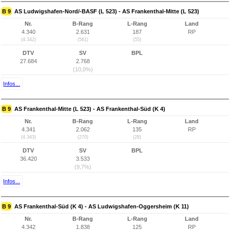
B 9
AS Ludwigshafen-Nord/-BASF (L 523) - AS Frankenthal-Mitte (L 523)
Nr.
B-Rang
L-Rang
Land
4.340
2.631
187
RP
(4.342)
(561)
(55)
DTV
SV
BPL
27.684
2.768
(10,0%)
Infos...
B 9
AS Frankenthal-Mitte (L 523) - AS Frankenthal-Süd (K 4)
Nr.
B-Rang
L-Rang
Land
4.341
2.062
135
RP
(4.343)
(270)
(28)
DTV
SV
BPL
36.420
3.533
(9,7%)
Infos...
B 9
AS Frankenthal-Süd (K 4) - AS Ludwigshafen-Oggersheim (K 11)
Nr.
B-Rang
L-Rang
Land
4.342
1.838
125
RP