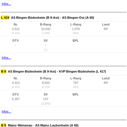
Infos...
L 419
AS Bingen-Büdesheim (B 9-Ast) - AS Bingen-Ost (A 60)
Nr.
B-Rang
L-Rang
Land
4.312
10.042
1.079
RP
(4.314)
(7.638)
(902)
DTV
SV
BPL
-
-
(-)
Infos...
B 9
AS Bingen-Büdesheim (B 9-Ast) - KVP Bingen-Büdesheim (L 417)
Nr.
B-Rang
L-Rang
Land
4.313
8.553
797
RP
(4.315)
(6.153)
(622)
DTV
SV
BPL
5.257
137
(2,6%)
Infos...
B 9
Mainz-Weisenau - AS Mainz-Laubenheim (A 60)