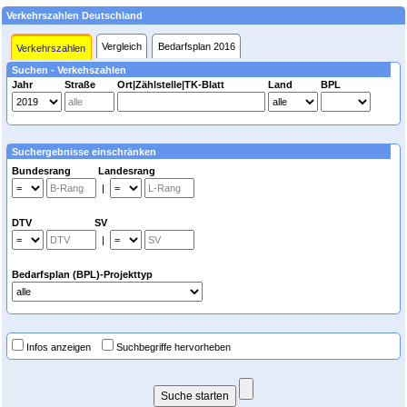
Verkehrszahlen Deutschland
Vergleich
Bedarfsplan 2016
Verkehrszahlen
Suchen - Verkehszahlen
Jahr
Straße
Ort|Zählstelle|TK-Blatt
Land
BPL
Suchergebnisse einschränken
Bundesrang Landesrang
|
DTV SV
|
Bedarfsplan (BPL)-Projekttyp
Infos anzeigen
Suchbegriffe hervorheben