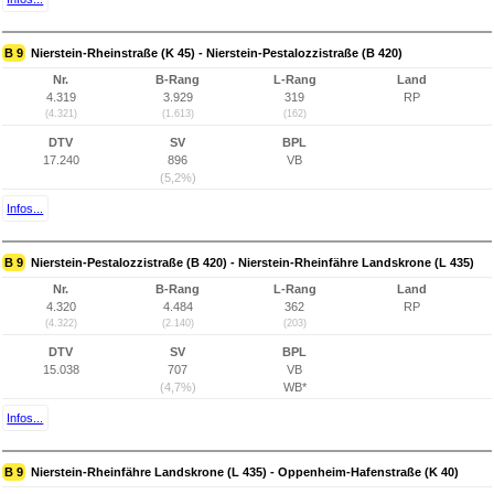
B 9
Nierstein-Rheinstraße (K 45) - Nierstein-Pestalozzistraße (B 420)
Nr.
B-Rang
L-Rang
Land
4.319
3.929
319
RP
(4.321)
(1.613)
(162)
DTV
SV
BPL
17.240
896
VB
(5,2%)
Infos...
B 9
Nierstein-Pestalozzistraße (B 420) - Nierstein-Rheinfähre Landskrone (L 435)
Nr.
B-Rang
L-Rang
Land
4.320
4.484
362
RP
(4.322)
(2.140)
(203)
DTV
SV
BPL
15.038
707
VB
(4,7%)
WB*
Infos...
B 9
Nierstein-Rheinfähre Landskrone (L 435) - Oppenheim-Hafenstraße (K 40)