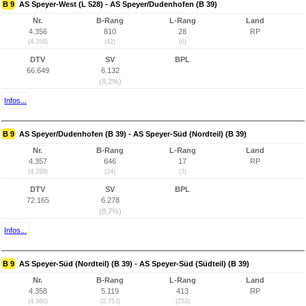
B 9
AS Speyer-West (L 528) - AS Speyer/Dudenhofen (B 39)
Nr.
B-Rang
L-Rang
Land
4.356
810
28
RP
(4.358)
(42)
(6)
DTV
SV
BPL
66.649
6.132
(9,2%)
Infos...
B 9
AS Speyer/Dudenhofen (B 39) - AS Speyer-Süd (Nordteil) (B 39)
Nr.
B-Rang
L-Rang
Land
4.357
646
17
RP
(4.359)
(24)
(3)
DTV
SV
BPL
72.165
6.278
(8,7%)
Infos...
B 9
AS Speyer-Süd (Nordteil) (B 39) - AS Speyer-Süd (Südteil) (B 39)
Nr.
B-Rang
L-Rang
Land
4.358
5.119
413
RP
(4.360)
(2.753)
(253)