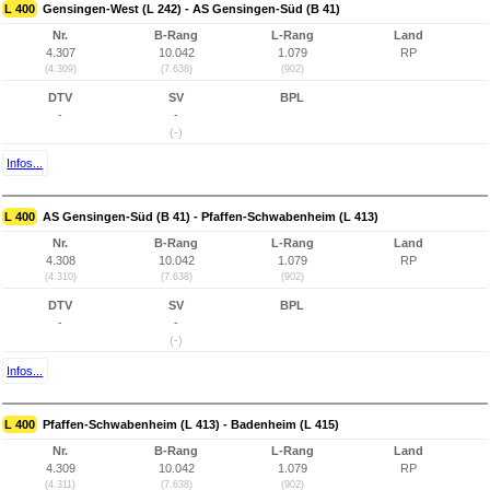
L 400
Gensingen-West (L 242) - AS Gensingen-Süd (B 41)
Nr.
B-Rang
L-Rang
Land
4.307
10.042
1.079
RP
(4.309)
(7.638)
(902)
DTV
SV
BPL
-
-
(-)
Infos...
L 400
AS Gensingen-Süd (B 41) - Pfaffen-Schwabenheim (L 413)
Nr.
B-Rang
L-Rang
Land
4.308
10.042
1.079
RP
(4.310)
(7.638)
(902)
DTV
SV
BPL
-
-
(-)
Infos...
L 400
Pfaffen-Schwabenheim (L 413) - Badenheim (L 415)
Nr.
B-Rang
L-Rang
Land
4.309
10.042
1.079
RP
(4.311)
(7.638)
(902)