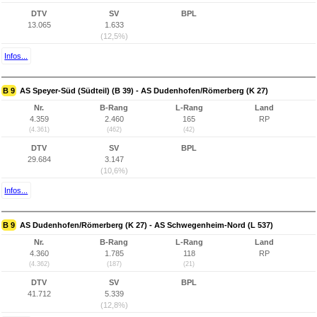
DTV
SV
BPL
13.065
1.633
(12,5%)
Infos...
B 9
AS Speyer-Süd (Südteil) (B 39) - AS Dudenhofen/Römerberg (K 27)
Nr.
B-Rang
L-Rang
Land
4.359
2.460
165
RP
(4.361)
(462)
(42)
DTV
SV
BPL
29.684
3.147
(10,6%)
Infos...
B 9
AS Dudenhofen/Römerberg (K 27) - AS Schwegenheim-Nord (L 537)
Nr.
B-Rang
L-Rang
Land
4.360
1.785
118
RP
(4.362)
(187)
(21)
DTV
SV
BPL
41.712
5.339
(12,8%)