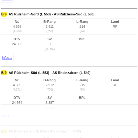
B 9
AS Rülzheim-Nord (L 553) - AS Rülzheim-Süd (L 553)
Nr.
B-Rang
L-Rang
Land
4.368
2.911
214
RP
(4.370)
(755)
(74)
DTV
SV
BPL
24.365
0
(0,0%)
Infos...
B 9
AS Rülzheim-Süd (L 553) - AS Rheinzabern (L 549)
Nr.
B-Rang
L-Rang
Land
4.369
2.912
215
RP
(4.371)
(756)
(75)
DTV
SV
BPL
24.364
3.387
(13,9%)
Infos...
B 9
AS Rheinzabern (L 549) - AS Jockgrim (K 25)