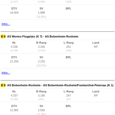
(4.337)
(1.883)
(183)
DTV
SV
BPL
16.004
1.888
(11,8%)
Infos...
B 9
AS Worms-Flugplatz (K 7) - AS Bobenheim-Roxheim
Nr.
B-Rang
L-Rang
Land
4.336
3.240
251
RP
(4.338)
(1.010)
(100)
DTV
SV
BPL
21.255
2.232
(10,5%)
Infos...
B 9
AS Bobenheim-Roxheim - AS Bobenheim-Roxheim/Frankenthal-Petersau (K 1)
Nr.
B-Rang
L-Rang
Land
4.337
3.166
247
RP
(4.339)
(951)
(97)
DTV
SV
BPL
21.881
2.582
(11,8%)