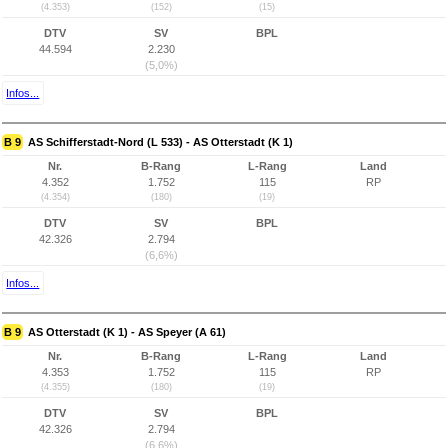
(4.353)
(152)
(15)
DTV
SV
BPL
44.594
2.230
(5,0%)
Infos...
B 9
AS Schifferstadt-Nord (L 533) - AS Otterstadt (K 1)
Nr.
B-Rang
L-Rang
Land
4.352
1.752
115
RP
(4.354)
(180)
(19)
DTV
SV
BPL
42.326
2.794
(6,6%)
Infos...
B 9
AS Otterstadt (K 1) - AS Speyer (A 61)
Nr.
B-Rang
L-Rang
Land
4.353
1.752
115
RP
(4.355)
(180)
(19)
DTV
SV
BPL
42.326
2.794
(6,6%)