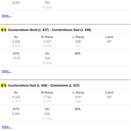
9.287
762
(8,2%)
Infos...
B 9
Guntersblum-Nord (L 437) - Guntersblum-Süd (L 439)
Nr.
B-Rang
L-Rang
Land
4.324
7.417
638
RP
(4.326)
(5.028)
(472)
DTV
SV
BPL
7.573
719
(9,5%)
Infos...
B 9
Guntersblum-Süd (L 439) - Gimbsheim (L 437)
Nr.
B-Rang
L-Rang
Land
4.325
7.722
679
RP
(4.327)
(5.327)
(508)
DTV
SV
BPL
6.961
536
(7,7%)
Infos...