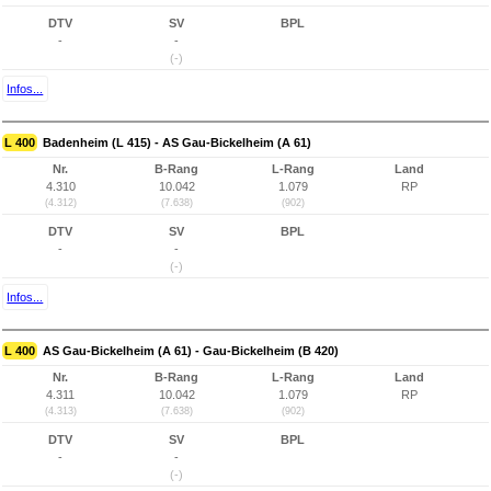
DTV
SV
BPL
-
-
(-)
Infos...
L 400
Badenheim (L 415) - AS Gau-Bickelheim (A 61)
Nr.
B-Rang
L-Rang
Land
4.310
10.042
1.079
RP
(4.312)
(7.638)
(902)
DTV
SV
BPL
-
-
(-)
Infos...
L 400
AS Gau-Bickelheim (A 61) - Gau-Bickelheim (B 420)
Nr.
B-Rang
L-Rang
Land
4.311
10.042
1.079
RP
(4.313)
(7.638)
(902)
DTV
SV
BPL
-
-
(-)