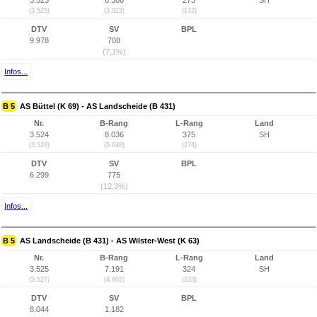
3.523
6.306
273
SH
(3.525)
(3.923)
(172)
DTV
SV
BPL
9.978
708
(7,1%)
Infos...
B 5
AS Büttel (K 69) - AS Landscheide (B 431)
Nr.
B-Rang
L-Rang
Land
3.524
8.036
375
SH
(3.526)
(5.638)
(274)
DTV
SV
BPL
6.299
775
(12,3%)
Infos...
B 5
AS Landscheide (B 431) - AS Wilster-West (K 63)
Nr.
B-Rang
L-Rang
Land
3.525
7.191
324
SH
(3.527)
(4.802)
(223)
DTV
SV
BPL
8.044
1.182