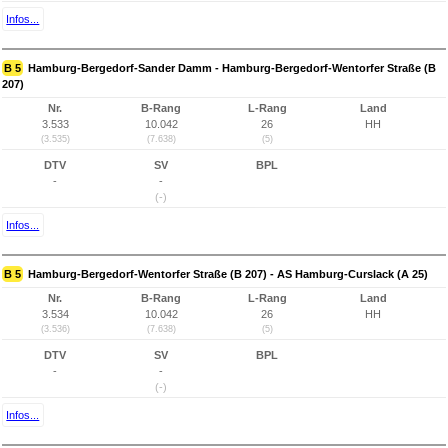
Infos...
B 5
Hamburg-Bergedorf-Sander Damm - Hamburg-Bergedorf-Wentorfer Straße (B
207)
Nr.
B-Rang
L-Rang
Land
3.533
10.042
26
HH
(3.535)
(7.638)
(5)
DTV
SV
BPL
-
-
(-)
Infos...
B 5
Hamburg-Bergedorf-Wentorfer Straße (B 207) - AS Hamburg-Curslack (A 25)
Nr.
B-Rang
L-Rang
Land
3.534
10.042
26
HH
(3.536)
(7.638)
(5)
DTV
SV
BPL
-
-
(-)
Infos...