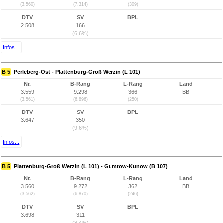
(3.560)
(7.314)
(309)
DTV
SV
BPL
2.508
166
(6,6%)
Infos...
B 5
Perleberg-Ost - Plattenburg-Groß Werzin (L 101)
Nr.
B-Rang
L-Rang
Land
3.559
9.298
366
BB
(3.561)
(6.896)
(250)
DTV
SV
BPL
3.647
350
(9,6%)
Infos...
B 5
Plattenburg-Groß Werzin (L 101) - Gumtow-Kunow (B 107)
Nr.
B-Rang
L-Rang
Land
3.560
9.272
362
BB
(3.562)
(6.870)
(246)
DTV
SV
BPL
3.698
311
(8,4%)