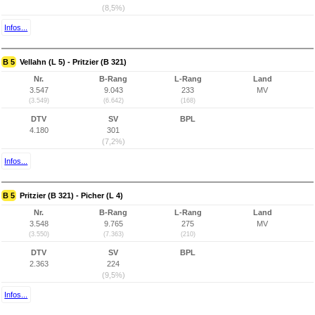
(8,5%)
Infos...
B 5
Vellahn (L 5) - Pritzier (B 321)
Nr.
B-Rang
L-Rang
Land
3.547
9.043
233
MV
(3.549)
(6.642)
(168)
DTV
SV
BPL
4.180
301
(7,2%)
Infos...
B 5
Pritzier (B 321) - Picher (L 4)
Nr.
B-Rang
L-Rang
Land
3.548
9.765
275
MV
(3.550)
(7.363)
(210)
DTV
SV
BPL
2.363
224
(9,5%)
Infos...