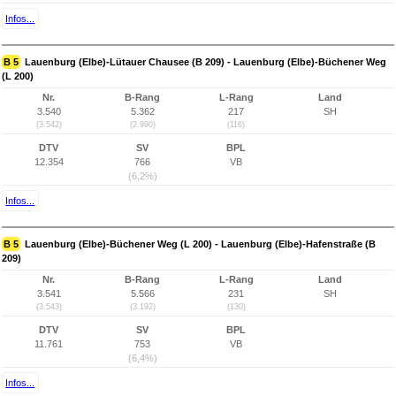
Infos...
B 5
Lauenburg (Elbe)-Lütauer Chausee (B 209) - Lauenburg (Elbe)-Büchener Weg
(L 200)
Nr.
B-Rang
L-Rang
Land
3.540
5.362
217
SH
(3.542)
(2.990)
(116)
DTV
SV
BPL
12.354
766
VB
(6,2%)
Infos...
B 5
Lauenburg (Elbe)-Büchener Weg (L 200) - Lauenburg (Elbe)-Hafenstraße (B
209)
Nr.
B-Rang
L-Rang
Land
3.541
5.566
231
SH
(3.543)
(3.192)
(130)
DTV
SV
BPL
11.761
753
VB
(6,4%)
Infos...