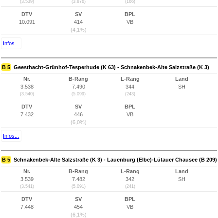
(3.539)
(3.876)
(166)
DTV
SV
BPL
10.091
414
VB
(4,1%)
Infos...
B 5
Geesthacht-Grünhof-Tesperhude (K 63) - Schnakenbek-Alte Salzstraße (K 3)
Nr.
B-Rang
L-Rang
Land
3.538
7.490
344
SH
(3.540)
(5.099)
(243)
DTV
SV
BPL
7.432
446
VB
(6,0%)
Infos...
B 5
Schnakenbek-Alte Salzstraße (K 3) - Lauenburg (Elbe)-Lütauer Chausee (B 209)
Nr.
B-Rang
L-Rang
Land
3.539
7.482
342
SH
(3.541)
(5.091)
(241)
DTV
SV
BPL
7.448
454
VB
(6,1%)