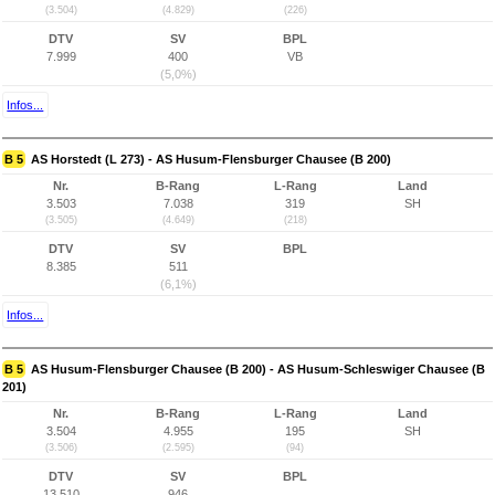
(3.504)
(4.829)
(226)
DTV
SV
BPL
7.999
400
VB
(5,0%)
Infos...
B 5
AS Horstedt (L 273) - AS Husum-Flensburger Chausee (B 200)
Nr.
B-Rang
L-Rang
Land
3.503
7.038
319
SH
(3.505)
(4.649)
(218)
DTV
SV
BPL
8.385
511
(6,1%)
Infos...
B 5
AS Husum-Flensburger Chausee (B 200) - AS Husum-Schleswiger Chausee (B
201)
Nr.
B-Rang
L-Rang
Land
3.504
4.955
195
SH
(3.506)
(2.595)
(94)
DTV
SV
BPL
13.510
946