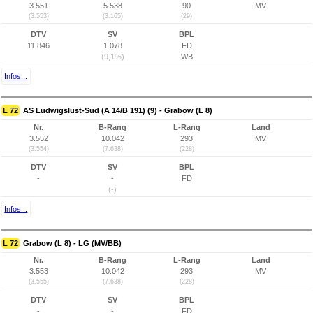
3.551
5.538
90
MV
(3.553)
(3.165)
(29)
DTV
SV
BPL
11.846
1.078
FD
(9,1%)
WB
Infos...
L 72
AS Ludwigslust-Süd (A 14/B 191) (9) - Grabow (L 8)
Nr.
B-Rang
L-Rang
Land
3.552
10.042
293
MV
(3.554)
(7.638)
(228)
DTV
SV
BPL
-
-
FD
(-)
Infos...
L 72
Grabow (L 8) - LG (MV/BB)
Nr.
B-Rang
L-Rang
Land
3.553
10.042
293
MV
(3.555)
(7.638)
(228)
DTV
SV
BPL
-
-
FD