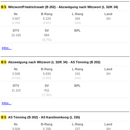
B 5
Witzwort/Friedrichstadt (B 202) - Abzweigung nach Witzwort (L 32/K 34)
Nr.
B-Rang
L-Rang
Land
3.507
6.229
264
SH
(3.509)
(3.847)
(163)
DTV
SV
BPL
10.165
884
(8,7%)
Infos...
B 5
Abzweigung nach Witzwort (L 32/K 34) - AS Tönning (B 202)
Nr.
B-Rang
L-Rang
Land
3.508
5.830
242
SH
(3.510)
(3.453)
(141)
DTV
SV
BPL
11.110
811
(7,3%)
Infos...
B 5
AS Tönning (B 202) - AS Karolinenkoog (L 155)
Nr.
B-Rang
L-Rang
Land
3.509
5.768
237
SH