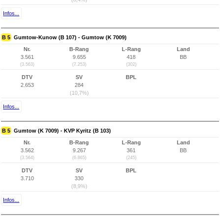
Infos...
B 5
Gumtow-Kunow (B 107) - Gumtow (K 7009)
Nr.
B-Rang
L-Rang
Land
3.561
9.655
418
BB
(3.563)
(7.253)
(302)
DTV
SV
BPL
2.653
284
(10,7%)
Infos...
B 5
Gumtow (K 7009) - KVP Kyritz (B 103)
Nr.
B-Rang
L-Rang
Land
3.562
9.267
361
BB
(3.564)
(6.865)
(245)
DTV
SV
BPL
3.710
330
(8,9%)
Infos...