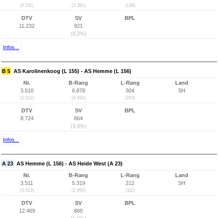
(3.511)
(3.391)
(136)
DTV
SV
BPL
11.232
921
(8,2%)
Infos...
B 5
AS Karolinenkoog (L 155) - AS Hemme (L 156)
Nr.
B-Rang
L-Rang
Land
3.510
6.878
304
SH
(3.512)
(4.491)
(203)
DTV
SV
BPL
8.724
864
(9,9%)
Infos...
A 23
AS Hemme (L 156) - AS Heide West (A 23)
Nr.
B-Rang
L-Rang
Land
3.511
5.319
212
SH
(3.513)
(2.950)
(111)
DTV
SV
BPL
12.469
860