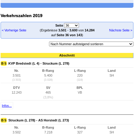
Verkehrszahlen 2019
Seite
< Vorherige Seite
(Ergebnisse
3.501
-
3.600
von
14.284
Nächste Seite >
auf
Seite 36 von 143
)
Abschnitt
B 5
KVP Bredstedt (L 4) - Struckum (L 278)
Nr.
B-Rang
L-Rang
Land
3.501
5.400
220
SH
(3.503)
(3.028)
(119)
DTV
SV
BPL
12.243
465
VB
(3,8%)
Infos...
B 5
Struckum (L 278) - AS Horstedt (L 273)
Nr.
B-Rang
L-Rang
Land
3.502
7.218
327
SH