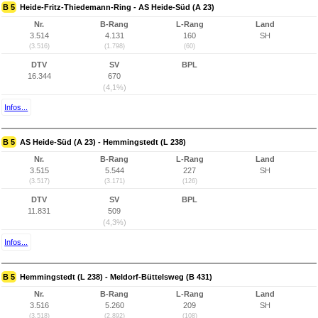
B 5
Heide-Fritz-Thiedemann-Ring - AS Heide-Süd (A 23)
Nr.
B-Rang
L-Rang
Land
3.514
4.131
160
SH
(3.516)
(1.798)
(60)
DTV
SV
BPL
16.344
670
(4,1%)
Infos...
B 5
AS Heide-Süd (A 23) - Hemmingstedt (L 238)
Nr.
B-Rang
L-Rang
Land
3.515
5.544
227
SH
(3.517)
(3.171)
(126)
DTV
SV
BPL
11.831
509
(4,3%)
Infos...
B 5
Hemmingstedt (L 238) - Meldorf-Büttelsweg (B 431)
Nr.
B-Rang
L-Rang
Land
3.516
5.260
209
SH
(3.518)
(2.892)
(108)