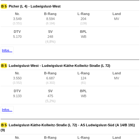
B 5
Picher (L 4) - Ludwigslust-West
Nr.
B-Rang
L-Rang
Land
3.549
8.594
204
MV
(3.551)
(6.194)
(139)
DTV
SV
BPL
5.170
248
WB
(4,8%)
Infos...
B 5
Ludwigslust-West - Ludwigslust-Käthe-Kollwitz-Straße (L 72)
Nr.
B-Rang
L-Rang
Land
3.550
6.687
124
MV
(3.552)
(4.302)
(61)
DTV
SV
BPL
9.133
475
WB
(5,2%)
Infos...
B 5
Ludwigslust-Käthe-Kollwitz-Straße (L 72) - AS Ludwigslust-Süd (A 14/B 191)
(9)
Nr.
B-Rang
L-Rang
Land