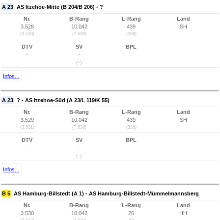
A 23
AS Itzehoe-Mitte (B 204/B 206) - ?
Nr.
B-Rang
L-Rang
Land
3.528
10.042
439
SH
(3.530)
(7.638)
(338)
DTV
SV
BPL
-
-
(-)
Infos...
A 23
? - AS Itzehoe-Süd (A 23/L 119/K 55)
Nr.
B-Rang
L-Rang
Land
3.529
10.042
439
SH
(3.531)
(7.638)
(338)
DTV
SV
BPL
-
-
(-)
Infos...
B 5
AS Hamburg-Billstedt (A 1) - AS Hamburg-Billstedt-Mümmelmannsberg
Nr.
B-Rang
L-Rang
Land
3.530
10.042
26
HH