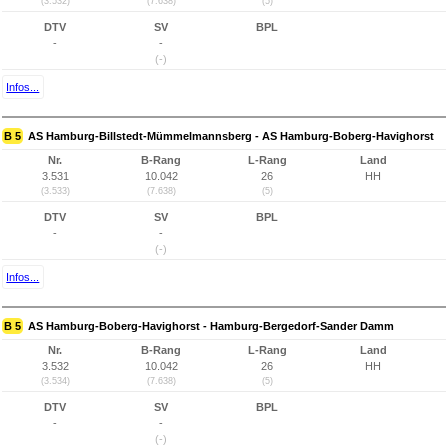
(3.532)
(7.638)
(5)
DTV
SV
BPL
-
-
(-)
Infos...
B 5
AS Hamburg-Billstedt-Mümmelmannsberg - AS Hamburg-Boberg-Havighorst
Nr.
B-Rang
L-Rang
Land
3.531
10.042
26
HH
(3.533)
(7.638)
(5)
DTV
SV
BPL
-
-
(-)
Infos...
B 5
AS Hamburg-Boberg-Havighorst - Hamburg-Bergedorf-Sander Damm
Nr.
B-Rang
L-Rang
Land
3.532
10.042
26
HH
(3.534)
(7.638)
(5)
DTV
SV
BPL
-
-
(-)