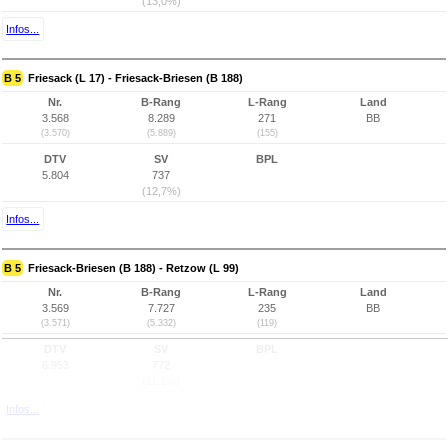
(13,0%)
Infos...
B 5
Friesack (L 17) - Friesack-Briesen (B 188)
Nr.
B-Rang
L-Rang
Land
3.568
8.289
271
BB
(3.570)
(5.889)
(155)
DTV
SV
BPL
5.804
737
(12,7%)
Infos...
B 5
Friesack-Briesen (B 188) - Retzow (L 99)
Nr.
B-Rang
L-Rang
Land
3.569
7.727
235
BB
(3.571)
(5.332)
(119)
DTV
SV
BPL
6.953
772
(11,1%)
Infos...