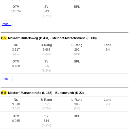
DTV
SV
BPL
12.624
543
(4,3%)
Infos...
B 5
Meldorf-Büttelsweg (B 431) - Meldorf-Marschstraße (L 138)
Nr.
B-Rang
L-Rang
Land
3.517
6.663
292
SH
(3.519)
(4.278)
(191)
DTV
SV
BPL
9.188
625
(6,8%)
Infos...
B 5
Meldorf-Marschstraße (L 138) - Busenwurth (K 22)
Nr.
B-Rang
L-Rang
Land
3.518
8.175
385
SH
(3.520)
(5.776)
(284)
DTV
SV
BPL
6.035
314
(5,2%)