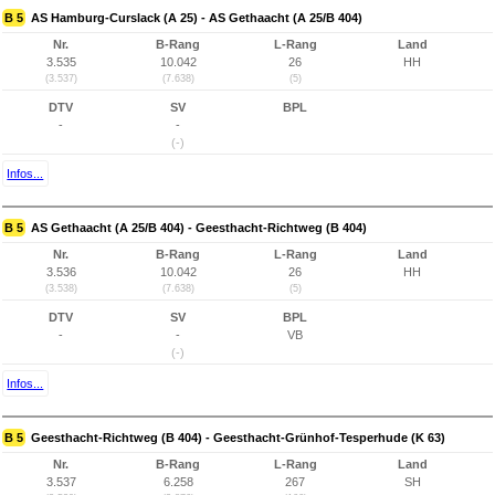
B 5
AS Hamburg-Curslack (A 25) - AS Gethaacht (A 25/B 404)
Nr.
B-Rang
L-Rang
Land
3.535
10.042
26
HH
(3.537)
(7.638)
(5)
DTV
SV
BPL
-
-
(-)
Infos...
B 5
AS Gethaacht (A 25/B 404) - Geesthacht-Richtweg (B 404)
Nr.
B-Rang
L-Rang
Land
3.536
10.042
26
HH
(3.538)
(7.638)
(5)
DTV
SV
BPL
-
-
VB
(-)
Infos...
B 5
Geesthacht-Richtweg (B 404) - Geesthacht-Grünhof-Tesperhude (K 63)
Nr.
B-Rang
L-Rang
Land
3.537
6.258
267
SH