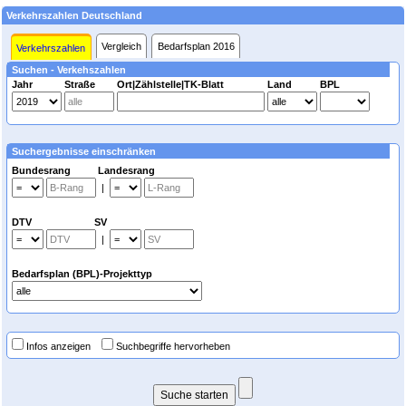
Verkehrszahlen Deutschland
Vergleich
Bedarfsplan 2016
Verkehrszahlen
Suchen - Verkehszahlen
Jahr
Straße
Ort|Zählstelle|TK-Blatt
Land
BPL
Suchergebnisse einschränken
Bundesrang Landesrang
|
DTV SV
|
Bedarfsplan (BPL)-Projekttyp
Infos anzeigen
Suchbegriffe hervorheben