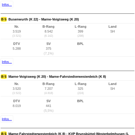
Infos...
B 5
Busenwurth (K 22) - Marne-Voigtsweg (K 20)
Nr.
B-Rang
L-Rang
Land
3.519
8.542
399
SH
(3.521)
(6.142)
(298)
DTV
SV
BPL
5.288
375
(7,1%)
Infos...
B 5
Marne-Voigtsweg (K 20) - Marne-Fahrstedterwesterdeich (K 8)
Nr.
B-Rang
L-Rang
Land
3.520
7.207
325
SH
(3.522)
(4.818)
(224)
DTV
SV
BPL
8.019
441
(5,5%)
Infos...
B 5
Marne-Fahrstedterwesterdeich (K 8) - KVP Brunsbüttel-Westerbelmhusen (L