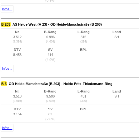
(6,9%)
Infos...
B 203
AS Heide West (A 23) - OD Heide-Marschstraße (B 203)
Nr.
B-Rang
L-Rang
Land
3.512
6.996
315
SH
(3.514)
(4.608)
(214)
DTV
SV
BPL
8.453
414
(4,9%)
Infos...
B 5
OD Heide-Marschstraße (B 203) - Heide-Fritz-Thiedemann-Ring
Nr.
B-Rang
L-Rang
Land
3.513
9.500
431
SH
(3.515)
(7.098)
(330)
DTV
SV
BPL
3.154
82
(2,6%)
Infos...