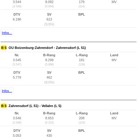
3.544
8.092
179
MV
(3.546)
(5.694)
(114)
DTV
SV
BPL
6.196
613
(9,9%)
Infos...
B 5
OU Boizenburg-Zahrendorf - Zahrensdorf (L 51)
Nr.
B-Rang
L-Rang
Land
3.545
8.299
191
MV
(3.547)
(5.899)
(126)
DTV
SV
BPL
5.779
462
(8,0%)
Infos...
B 5
Zahrensdorf (L 51) - Vellahn (L 5)
Nr.
B-Rang
L-Rang
Land
3.546
8.653
208
MV
(3.548)
(6.253)
(143)
DTV
SV
BPL
5.053
430