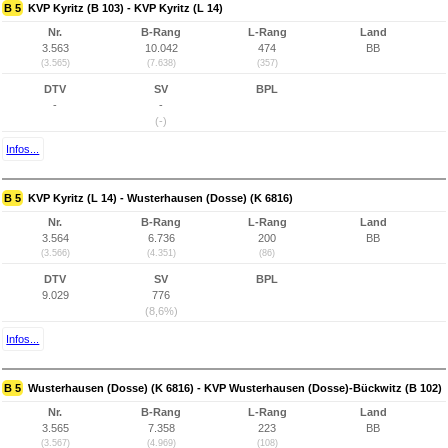
B 5
KVP Kyritz (B 103) - KVP Kyritz (L 14)
Nr.
B-Rang
L-Rang
Land
3.563
10.042
474
BB
(3.565)
(7.638)
(357)
DTV
SV
BPL
-
-
(-)
Infos...
B 5
KVP Kyritz (L 14) - Wusterhausen (Dosse) (K 6816)
Nr.
B-Rang
L-Rang
Land
3.564
6.736
200
BB
(3.566)
(4.351)
(86)
DTV
SV
BPL
9.029
776
(8,6%)
Infos...
B 5
Wusterhausen (Dosse) (K 6816) - KVP Wusterhausen (Dosse)-Bückwitz (B 102)
Nr.
B-Rang
L-Rang
Land
3.565
7.358
223
BB
(3.567)
(4.969)
(108)