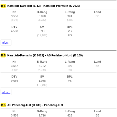
B 5
Karstädt-Dargardt (L 13) - Karstädt-Premslin (K 7029)
Nr.
B-Rang
L-Rang
Land
3.556
8.898
324
BB
(3.558)
(6.497)
(208)
DTV
SV
BPL
4.508
893
VB
(19,8%)
FD
Infos...
B 5
Karstädt-Premslin (K 7029) - AS Perleberg-Nord (B 189)
Nr.
B-Rang
L-Rang
Land
3.557
6.722
199
BB
(3.559)
(4.337)
(85)
DTV
SV
BPL
9.066
1.088
VB
(12,0%)
Infos...
B 5
AS Perleberg-Ost (B 189) - Perleberg-Ost
Nr.
B-Rang
L-Rang
Land
3.558
9.716
425
BB