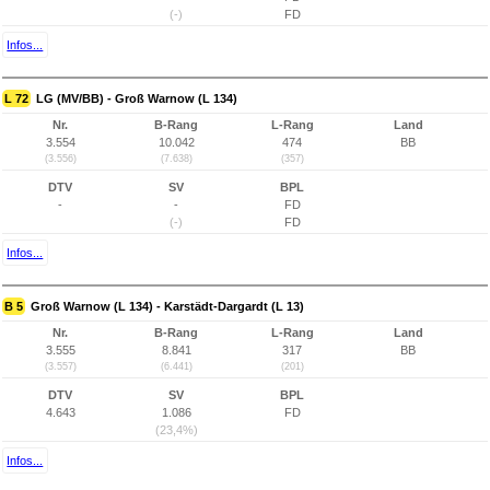
(-)
FD
Infos...
L 72
LG (MV/BB) - Groß Warnow (L 134)
Nr.
B-Rang
L-Rang
Land
3.554
10.042
474
BB
(3.556)
(7.638)
(357)
DTV
SV
BPL
-
-
FD
(-)
FD
Infos...
B 5
Groß Warnow (L 134) - Karstädt-Dargardt (L 13)
Nr.
B-Rang
L-Rang
Land
3.555
8.841
317
BB
(3.557)
(6.441)
(201)
DTV
SV
BPL
4.643
1.086
FD
(23,4%)
Infos...