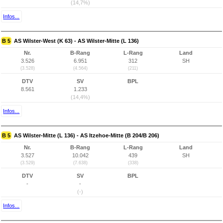
(14,7%)
Infos...
B 5
AS Wilster-West (K 63) - AS Wilster-Mitte (L 136)
Nr.
B-Rang
L-Rang
Land
3.526
6.951
312
SH
(3.528)
(4.564)
(211)
DTV
SV
BPL
8.561
1.233
(14,4%)
Infos...
B 5
AS Wilster-Mitte (L 136) - AS Itzehoe-Mitte (B 204/B 206)
Nr.
B-Rang
L-Rang
Land
3.527
10.042
439
SH
(3.529)
(7.638)
(338)
DTV
SV
BPL
-
-
(-)
Infos...