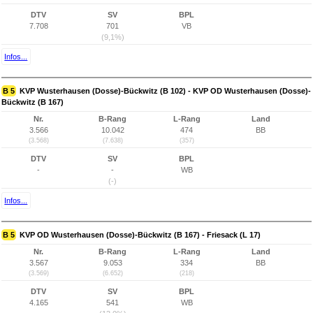
DTV
SV
BPL
7.708
701
VB
(9,1%)
Infos...
B 5
KVP Wusterhausen (Dosse)-Bückwitz (B 102) - KVP OD Wusterhausen (Dosse)-
Bückwitz (B 167)
Nr.
B-Rang
L-Rang
Land
3.566
10.042
474
BB
(3.568)
(7.638)
(357)
DTV
SV
BPL
-
-
WB
(-)
Infos...
B 5
KVP OD Wusterhausen (Dosse)-Bückwitz (B 167) - Friesack (L 17)
Nr.
B-Rang
L-Rang
Land
3.567
9.053
334
BB
(3.569)
(6.652)
(218)
DTV
SV
BPL
4.165
541
WB