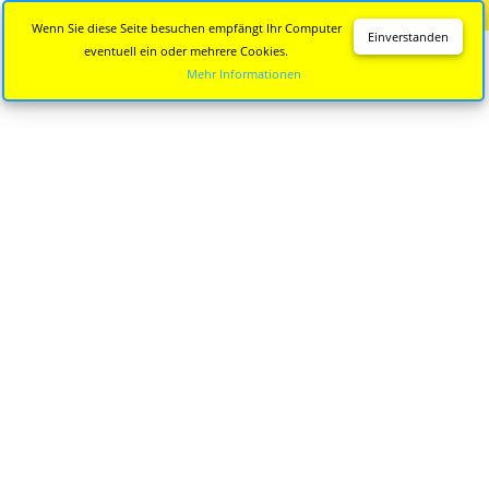
Diese Seite wird nicht mehr aktualisiert.
Zur neuen Seite
Wenn Sie diese Seite besuchen empfängt Ihr Computer
Einverstanden
eventuell ein oder mehrere Cookies.
Mehr Informationen