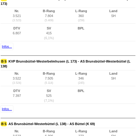
173)
Nr.
B-Rang
L-Rang
Land
3.521
7.804
360
SH
(3.523)
(5.409)
(259)
DTV
SV
BPL
6.807
415
(6,1%)
Infos...
B 5
KVP Brunsbüttel-Westerbelmhusen (L 173) - AS Brunsbüttel-Westerbüttel (L
138)
Nr.
B-Rang
L-Rang
Land
3.522
7.505
346
SH
(3.524)
(5.114)
(245)
DTV
SV
BPL
7.397
525
(7,1%)
Infos...
B 5
AS Brunsbüttel-Westerbüttel (L 138) - AS Büttel (K 69)
Nr.
B-Rang
L-Rang
Land