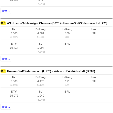
(7,0%)
Infos...
B 5
AS Husum-Schleswiger Chausee (B 201) - Husum-Süd/Südermarsch (L 273)
Nr.
B-Rang
L-Rang
Land
3.505
4.381
169
SH
(3.507)
(2.038)
(68)
DTV
SV
BPL
15.414
1.094
(7,1%)
Infos...
B 5
Husum-Süd/Südermarsch (L 273) - Witzwort/Friedrichstadt (B 202)
Nr.
B-Rang
L-Rang
Land
3.506
4.473
171
SH
(3.508)
(2.130)
(70)
DTV
SV
BPL
15.072
1.040
(6,9%)
Infos...