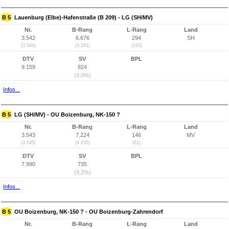
B 5
Lauenburg (Elbe)-Hafenstraße (B 209) - LG (SH/MV)
Nr.
B-Rang
L-Rang
Land
3.542
6.676
294
SH
(3.544)
(4.291)
(193)
DTV
SV
BPL
9.159
824
(9,0%)
Infos...
B 5
LG (SH/MV) - OU Boizenburg, NK-150 ?
Nr.
B-Rang
L-Rang
Land
3.543
7.224
146
MV
(3.545)
(4.835)
(81)
DTV
SV
BPL
7.990
735
(9,2%)
Infos...
B 5
OU Boizenburg, NK-150 ? - OU Boizenburg-Zahrendorf
Nr.
B-Rang
L-Rang
Land