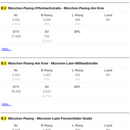
B 2
München-Pasing-Offenbachstraße - München-Pasing-Am Knie
Nr.
B-Rang
L-Rang
Land
3.021
2.694
468
BY
(3.023)
(605)
(108)
DTV
SV
BPL
27.000
702
(2,6%)
Infos...
B 2
München-Pasing-Am Knie - München-Laim-Willibaldstraße
Nr.
B-Rang
L-Rang
Land
3.022
1.927
315
BY
(3.024)
(228)
(29)
DTV
SV
BPL
39.000
2.613
(6,7%)
Infos...
B 2
München-Pasing - München-Laim-Fürstenfelder Straße
Nr.
B-Rang
L-Rang
Land