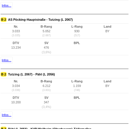
Infos...
B 2
AS Pöcking-Hauptstraße - Tutzing (L 2067)
Nr.
B-Rang
L-Rang
Land
3.033
5.052
930
BY
(3.035)
(2.687)
(517)
DTV
SV
BPL
13.234
476
(3,6%)
Infos...
B 2
Tutzing (L 2067) - Pähl (L 2056)
Nr.
B-Rang
L-Rang
Land
3.034
6.212
1.159
BY
(3.036)
(3.831)
(746)
DTV
SV
BPL
10.200
347
(3,4%)
Infos...