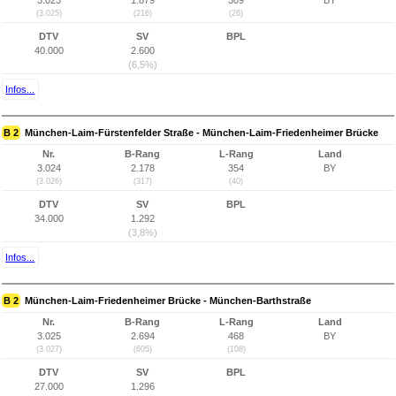
3.023
1.879
309
BY
(3.025)
(216)
(26)
DTV
SV
BPL
40.000
2.600
(6,5%)
Infos...
B 2
München-Laim-Fürstenfelder Straße - München-Laim-Friedenheimer Brücke
Nr.
B-Rang
L-Rang
Land
3.024
2.178
354
BY
(3.026)
(317)
(40)
DTV
SV
BPL
34.000
1.292
(3,8%)
Infos...
B 2
München-Laim-Friedenheimer Brücke - München-Barthstraße
Nr.
B-Rang
L-Rang
Land
3.025
2.694
468
BY
(3.027)
(605)
(108)
DTV
SV
BPL
27.000
1.296