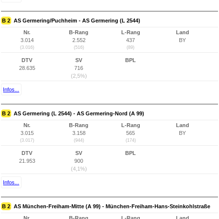
B 2
AS Germering/Puchheim - AS Germering (L 2544)
Nr.
B-Rang
L-Rang
Land
3.014
2.552
437
BY
(3.016)
(516)
(89)
DTV
SV
BPL
28.635
716
(2,5%)
Infos...
B 2
AS Germering (L 2544) - AS Germering-Nord (A 99)
Nr.
B-Rang
L-Rang
Land
3.015
3.158
565
BY
(3.017)
(944)
(174)
DTV
SV
BPL
21.953
900
(4,1%)
Infos...
B 2
AS München-Freiham-Mitte (A 99) - München-Freiham-Hans-Steinkohlstraße
Nr.
B-Rang
L-Rang
Land