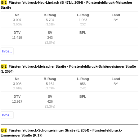
B 2
Fürstenfeldbruck-Neu-Lindach (B 471/L 2054) - Fürstenfeldbruck-Meisacher
Straße
Nr.
B-Rang
L-Rang
Land
3.007
5.704
1.063
BY
(3.009)
(3.328)
(650)
DTV
SV
BPL
11.419
343
(3,0%)
Infos...
B 2
Fürstenfeldbruck-Meisacher Straße - Fürstenfeldbruck-Schöngeisinger Straße
(L 2054)
Nr.
B-Rang
L-Rang
Land
3.008
5.164
956
BY
(3.010)
(2.798)
(543)
DTV
SV
BPL
12.917
426
(3,3%)
Infos...
B 2
Fürstenfeldbruck-Schöngeisinger Straße (L 2054) - Fürstenfeldbruck-
Emmeringer Straße (K 17)