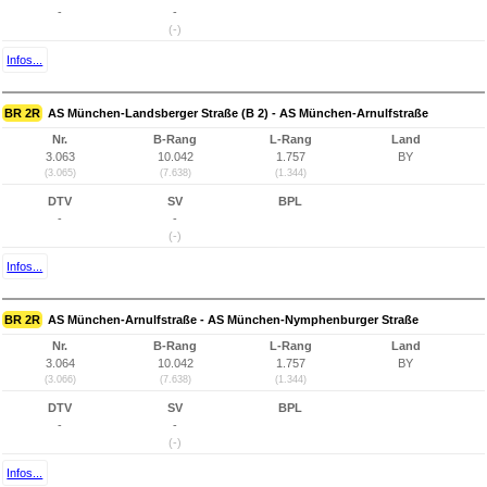
-
-
(-)
Infos...
BR 2R
AS München-Landsberger Straße (B 2) - AS München-Arnulfstraße
Nr.
B-Rang
L-Rang
Land
3.063
10.042
1.757
BY
(3.065)
(7.638)
(1.344)
DTV
SV
BPL
-
-
(-)
Infos...
BR 2R
AS München-Arnulfstraße - AS München-Nymphenburger Straße
Nr.
B-Rang
L-Rang
Land
3.064
10.042
1.757
BY
(3.066)
(7.638)
(1.344)
DTV
SV
BPL
-
-
(-)
Infos...