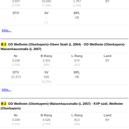
3.037
10.042
1.757
BY
(3.039)
(7.638)
(1.344)
DTV
SV
BPL
-
-
VB
(-)
Infos...
B 2
OD Weilheim (Oberbayern)-Obere Stadt (L 2064) - OD Weilheim (Oberbayern)-
Waisenhausstraße (L 2057)
Nr.
B-Rang
L-Rang
Land
3.038
3.201
574
BY
(3.040)
(980)
(183)
DTV
SV
BPL
21.573
928
VB
(4,3%)
Infos...
B 2
OD Weilheim (Oberbayern)-Waisenhausstraße (L 2057) - KVP südl. Weilheim
(Oberbayern)
Nr.
B-Rang
L-Rang
Land
3.039
4.426
813
BY
(3.041)
(2.083)
(405)