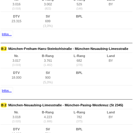
3.016
3.002
529
BY
(3.018)
(822)
(146)
DTV
SV
BPL
23.315
699
(3,0%)
Infos...
B 2
München-Freiham-Hans-Steinkohlstraße - München-Neuaubing-Limesstraße
Nr.
B-Rang
L-Rang
Land
3.017
3.761
682
BY
(3.019)
(1.462)
(278)
DTV
SV
BPL
18.000
900
(5,0%)
Infos...
B 2
München-Neuaubing-Limesstraße - München-Pasing-Westkreuz (St 2345)
Nr.
B-Rang
L-Rang
Land
3.018
4.223
782
BY
(3.020)
(1.886)
(375)
DTV
SV
BPL