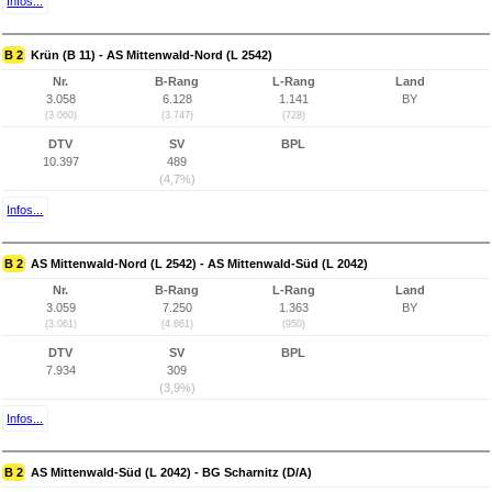
Infos...
B 2
Krün (B 11) - AS Mittenwald-Nord (L 2542)
Nr.
B-Rang
L-Rang
Land
3.058
6.128
1.141
BY
(3.060)
(3.747)
(728)
DTV
SV
BPL
10.397
489
(4,7%)
Infos...
B 2
AS Mittenwald-Nord (L 2542) - AS Mittenwald-Süd (L 2042)
Nr.
B-Rang
L-Rang
Land
3.059
7.250
1.363
BY
(3.061)
(4.861)
(950)
DTV
SV
BPL
7.934
309
(3,9%)
Infos...
B 2
AS Mittenwald-Süd (L 2042) - BG Scharnitz (D/A)