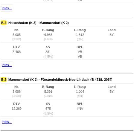
Infos...
B 2
Hattenhofen (K 3) - Mammendorf (K 2)
Nr.
B-Rang
L-Rang
Land
3.005
6.988
1.312
BY
(3.007)
(4.600)
(899)
DTV
SV
BPL
8.468
381
VB
(4,5%)
VB
Infos...
B 2
Mammendorf (K 2) - Fürstenfeldbruck-Neu-Lindach (B 471/L 2054)
Nr.
B-Rang
L-Rang
Land
3.006
5.391
1.004
BY
(3.008)
(3.019)
(591)
DTV
SV
BPL
12.269
675
#NV
(5,5%)
Infos...