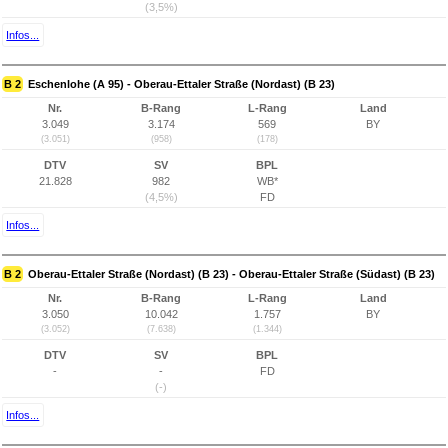
(3,5%)
Infos...
B 2
Eschenlohe (A 95) - Oberau-Ettaler Straße (Nordast) (B 23)
Nr.
B-Rang
L-Rang
Land
3.049
3.174
569
BY
(3.051)
(958)
(178)
DTV
SV
BPL
21.828
982
WB*
(4,5%)
FD
Infos...
B 2
Oberau-Ettaler Straße (Nordast) (B 23) - Oberau-Ettaler Straße (Südast) (B 23)
Nr.
B-Rang
L-Rang
Land
3.050
10.042
1.757
BY
(3.052)
(7.638)
(1.344)
DTV
SV
BPL
-
-
FD
(-)
Infos...