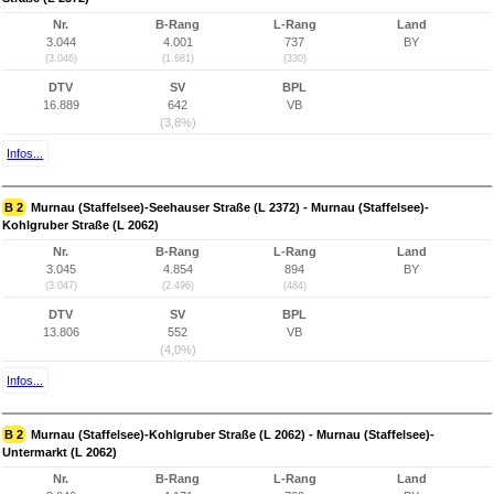
Nr.
B-Rang
L-Rang
Land
3.044
4.001
737
BY
(3.046)
(1.681)
(330)
DTV
SV
BPL
16.889
642
VB
(3,8%)
Infos...
B 2
Murnau (Staffelsee)-Seehauser Straße (L 2372) - Murnau (Staffelsee)-
Kohlgruber Straße (L 2062)
Nr.
B-Rang
L-Rang
Land
3.045
4.854
894
BY
(3.047)
(2.496)
(484)
DTV
SV
BPL
13.806
552
VB
(4,0%)
Infos...
B 2
Murnau (Staffelsee)-Kohlgruber Straße (L 2062) - Murnau (Staffelsee)-
Untermarkt (L 2062)
Nr.
B-Rang
L-Rang
Land