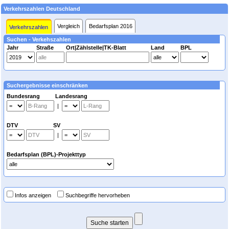
Verkehrszahlen Deutschland
Vergleich
Bedarfsplan 2016
Verkehrszahlen
Suchen - Verkehszahlen
Jahr
Straße
Ort|Zählstelle|TK-Blatt
Land
BPL
Suchergebnisse einschränken
Bundesrang Landesrang
|
DTV SV
|
Bedarfsplan (BPL)-Projekttyp
Infos anzeigen
Suchbegriffe hervorheben