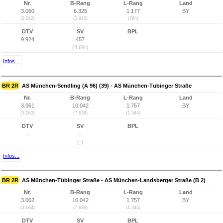
Nr.
B-Rang
L-Rang
Land
3.060
6.325
1.177
BY
(3.062)
(3.942)
(764)
DTV
SV
BPL
9.924
457
(4,6%)
Infos...
BR 2R
AS München-Sendling (A 96) (39) - AS München-Tübinger Straße
Nr.
B-Rang
L-Rang
Land
3.061
10.042
1.757
BY
(3.063)
(7.638)
(1.344)
DTV
SV
BPL
-
-
(-)
Infos...
BR 2R
AS München-Tübinger Straße - AS München-Landsberger Straße (B 2)
Nr.
B-Rang
L-Rang
Land
3.062
10.042
1.757
BY
(3.064)
(7.638)
(1.344)
DTV
SV
BPL