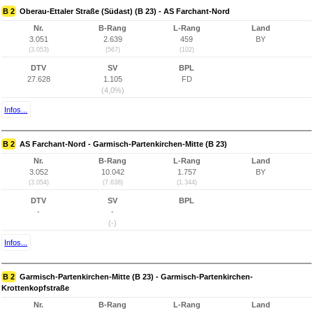
B 2
Oberau-Ettaler Straße (Südast) (B 23) - AS Farchant-Nord
Nr.
B-Rang
L-Rang
Land
3.051
2.639
459
BY
(3.053)
(567)
(102)
DTV
SV
BPL
27.628
1.105
FD
(4,0%)
Infos...
B 2
AS Farchant-Nord - Garmisch-Partenkirchen-Mitte (B 23)
Nr.
B-Rang
L-Rang
Land
3.052
10.042
1.757
BY
(3.054)
(7.638)
(1.344)
DTV
SV
BPL
-
-
(-)
Infos...
B 2
Garmisch-Partenkirchen-Mitte (B 23) - Garmisch-Partenkirchen-
Krottenkopfstraße
Nr.
B-Rang
L-Rang
Land