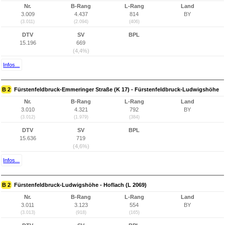
Nr.
B-Rang
L-Rang
Land
3.009
4.437
814
BY
(3.011)
(2.094)
(406)
DTV
SV
BPL
15.196
669
(4,4%)
Infos...
B 2
Fürstenfeldbruck-Emmeringer Straße (K 17) - Fürstenfeldbruck-Ludwigshöhe
Nr.
B-Rang
L-Rang
Land
3.010
4.321
792
BY
(3.012)
(1.979)
(384)
DTV
SV
BPL
15.636
719
(4,6%)
Infos...
B 2
Fürstenfeldbruck-Ludwigshöhe - Hoflach (L 2069)
Nr.
B-Rang
L-Rang
Land
3.011
3.123
554
BY
(3.013)
(918)
(165)