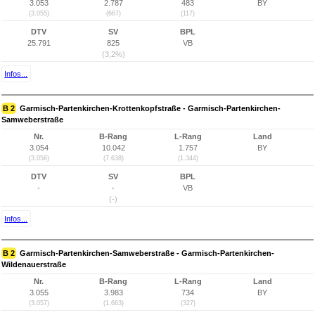
3.053
2.787
483
BY
(3.055)
(667)
(117)
DTV
SV
BPL
25.791
825
VB
(3,2%)
Infos...
B 2
Garmisch-Partenkirchen-Krottenkopfstraße - Garmisch-Partenkirchen-
Samweberstraße
Nr.
B-Rang
L-Rang
Land
3.054
10.042
1.757
BY
(3.056)
(7.638)
(1.344)
DTV
SV
BPL
-
-
VB
(-)
Infos...
B 2
Garmisch-Partenkirchen-Samweberstraße - Garmisch-Partenkirchen-
Wildenauerstraße
Nr.
B-Rang
L-Rang
Land
3.055
3.983
734
BY
(3.057)
(1.663)
(327)