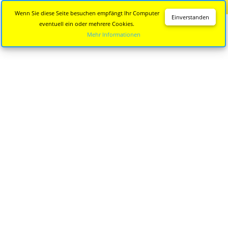
Diese Seite wird nicht mehr aktualisiert.
Zur neuen Seite
Wenn Sie diese Seite besuchen empfängt Ihr Computer
Einverstanden
eventuell ein oder mehrere Cookies.
Mehr Informationen