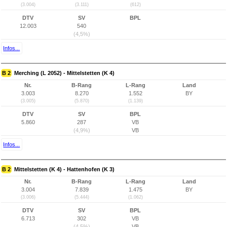
(3.004)
(3.111)
(612)
DTV
SV
BPL
12.003
540
(4,5%)
Infos...
B 2
Merching (L 2052) - Mittelstetten (K 4)
Nr.
B-Rang
L-Rang
Land
3.003
8.270
1.552
BY
(3.005)
(5.870)
(1.139)
DTV
SV
BPL
5.860
287
VB
(4,9%)
VB
Infos...
B 2
Mittelstetten (K 4) - Hattenhofen (K 3)
Nr.
B-Rang
L-Rang
Land
3.004
7.839
1.475
BY
(3.006)
(5.444)
(1.062)
DTV
SV
BPL
6.713
302
VB
(4,5%)
VB