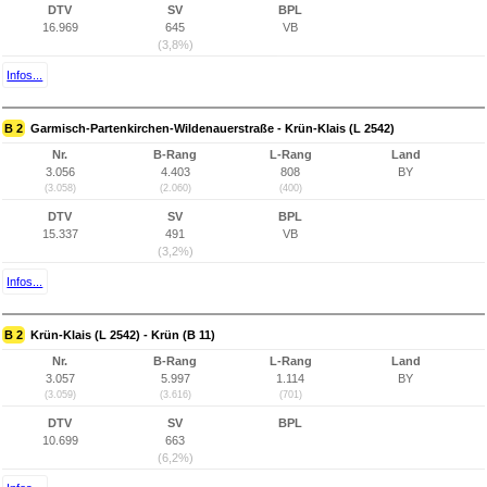
DTV
SV
BPL
16.969
645
VB
(3,8%)
Infos...
B 2
Garmisch-Partenkirchen-Wildenauerstraße - Krün-Klais (L 2542)
Nr.
B-Rang
L-Rang
Land
3.056
4.403
808
BY
(3.058)
(2.060)
(400)
DTV
SV
BPL
15.337
491
VB
(3,2%)
Infos...
B 2
Krün-Klais (L 2542) - Krün (B 11)
Nr.
B-Rang
L-Rang
Land
3.057
5.997
1.114
BY
(3.059)
(3.616)
(701)
DTV
SV
BPL
10.699
663
(6,2%)