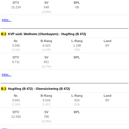
DTV
SV
BPL
15.234
548
VB
(3,6%)
Infos...
B 2
KVP südl. Weilheim (Oberbayern) - Huglfing (B 472)
Nr.
B-Rang
L-Rang
Land
3.040
6.423
1.198
BY
(3.042)
(4.039)
(785)
DTV
SV
BPL
9.711
651
(6,7%)
Infos...
B 2
Huglfing (B 472) - Obersöchering (B 472)
Nr.
B-Rang
L-Rang
Land
3.041
5.018
919
BY
(3.043)
(2.657)
(509)
DTV
SV
BPL
13.330
786
(5,9%)