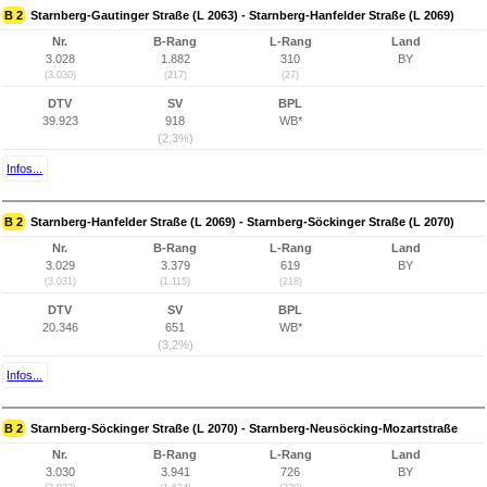
B 2
Starnberg-Gautinger Straße (L 2063) - Starnberg-Hanfelder Straße (L 2069)
Nr.
B-Rang
L-Rang
Land
3.028
1.882
310
BY
(3.030)
(217)
(27)
DTV
SV
BPL
39.923
918
WB*
(2,3%)
Infos...
B 2
Starnberg-Hanfelder Straße (L 2069) - Starnberg-Söckinger Straße (L 2070)
Nr.
B-Rang
L-Rang
Land
3.029
3.379
619
BY
(3.031)
(1.115)
(218)
DTV
SV
BPL
20.346
651
WB*
(3,2%)
Infos...
B 2
Starnberg-Söckinger Straße (L 2070) - Starnberg-Neusöcking-Mozartstraße
Nr.
B-Rang
L-Rang
Land
3.030
3.941
726
BY