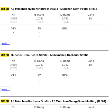
BR 2R
AS München-Nymphenburger Straße - München-Dom-Pedro-Straße
Nr.
B-Rang
L-Rang
Land
3.065
10.042
1.757
BY
(3.067)
(7.638)
(1.344)
DTV
SV
BPL
-
-
(-)
Infos...
BR 2R
München-Dom-Pedro-Straße - AS München-Dachauer Straße
Nr.
B-Rang
L-Rang
Land
3.066
10.042
1.757
BY
(3.068)
(7.638)
(1.344)
DTV
SV
BPL
-
-
(-)
Infos...
BR 2R
AS München-Dachauer Straße - AS München-Georg-Brauchle-Ring (B 304)
Nr.
B-Rang
L-Rang
Land