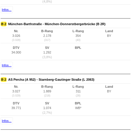
(4,8%)
Infos...
B 2
München-Barthstraße - München-Donnerstbergerbrücke (B 2R)
Nr.
B-Rang
L-Rang
Land
3.026
2.178
354
BY
(3.028)
(317)
(40)
DTV
SV
BPL
34.000
1.292
(3,8%)
Infos...
B 2
AS Percha (A 952) - Starnberg-Gautinger Straße (L 2063)
Nr.
B-Rang
L-Rang
Land
3.027
1.889
311
BY
(3.029)
(218)
(28)
DTV
SV
BPL
39.771
1.074
WB*
(2,7%)
Infos...