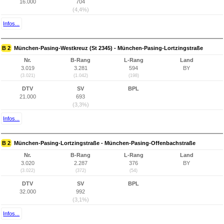
16.000
704
(4,4%)
Infos...
B 2
München-Pasing-Westkreuz (St 2345) - München-Pasing-Lortzingstraße
Nr.
B-Rang
L-Rang
Land
3.019
3.281
594
BY
(3.021)
(1.042)
(198)
DTV
SV
BPL
21.000
693
(3,3%)
Infos...
B 2
München-Pasing-Lortzingstraße - München-Pasing-Offenbachstraße
Nr.
B-Rang
L-Rang
Land
3.020
2.287
376
BY
(3.022)
(372)
(54)
DTV
SV
BPL
32.000
992
(3,1%)
Infos...