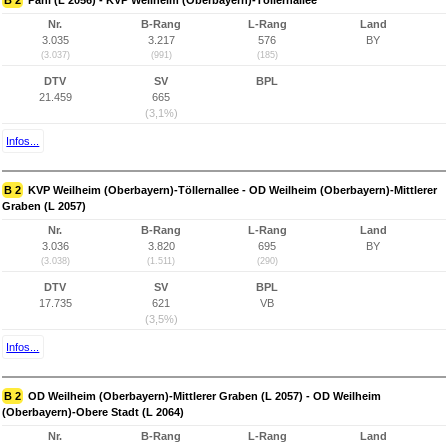
B 2
Pähl (L 2056) - KVP Weilheim (Oberbayern)-Töllernallee
Nr.
B-Rang
L-Rang
Land
3.035
3.217
576
BY
(3.037)
(991)
(185)
DTV
SV
BPL
21.459
665
(3,1%)
Infos...
B 2
KVP Weilheim (Oberbayern)-Töllernallee - OD Weilheim (Oberbayern)-Mittlerer
Graben (L 2057)
Nr.
B-Rang
L-Rang
Land
3.036
3.820
695
BY
(3.038)
(1.511)
(290)
DTV
SV
BPL
17.735
621
VB
(3,5%)
Infos...
B 2
OD Weilheim (Oberbayern)-Mittlerer Graben (L 2057) - OD Weilheim
(Oberbayern)-Obere Stadt (L 2064)
Nr.
B-Rang
L-Rang
Land