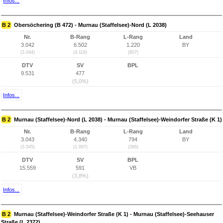
Infos...
B 2
Obersöchering (B 472) - Murnau (Staffelsee)-Nord (L 2038)
Nr.
B-Rang
L-Rang
Land
3.042
6.502
1.220
BY
(3.044)
(4.118)
(807)
DTV
SV
BPL
9.531
477
(5,0%)
Infos...
B 2
Murnau (Staffelsee)-Nord (L 2038) - Murnau (Staffelsee)-Weindorfer Straße (K 1)
Nr.
B-Rang
L-Rang
Land
3.043
4.340
794
BY
(3.045)
(1.997)
(386)
DTV
SV
BPL
15.559
591
VB
(3,8%)
Infos...
B 2
Murnau (Staffelsee)-Weindorfer Straße (K 1) - Murnau (Staffelsee)-Seehauser
Straße (L 2372)