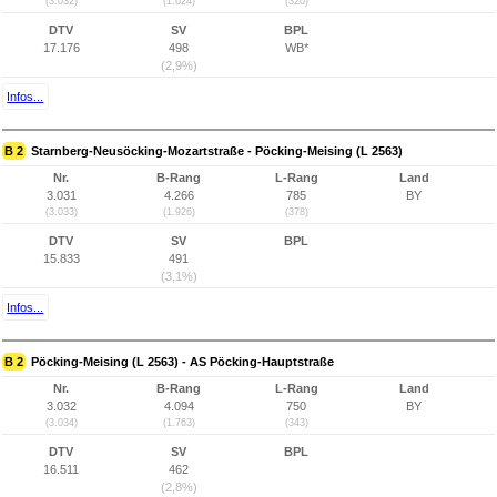
(3.032)
(1.624)
(320)
DTV
SV
BPL
17.176
498
WB*
(2,9%)
Infos...
B 2
Starnberg-Neusöcking-Mozartstraße - Pöcking-Meising (L 2563)
Nr.
B-Rang
L-Rang
Land
3.031
4.266
785
BY
(3.033)
(1.926)
(378)
DTV
SV
BPL
15.833
491
(3,1%)
Infos...
B 2
Pöcking-Meising (L 2563) - AS Pöcking-Hauptstraße
Nr.
B-Rang
L-Rang
Land
3.032
4.094
750
BY
(3.034)
(1.763)
(343)
DTV
SV
BPL
16.511
462
(2,8%)