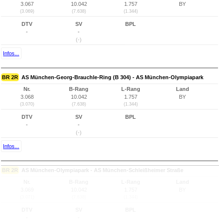
3.067
10.042
1.757
BY
(3.069)
(7.638)
(1.344)
DTV
SV
BPL
-
-
(-)
Infos...
BR 2R
AS München-Georg-Brauchle-Ring (B 304) - AS München-Olympiapark
Nr.
B-Rang
L-Rang
Land
3.068
10.042
1.757
BY
(3.070)
(7.638)
(1.344)
DTV
SV
BPL
-
-
(-)
Infos...
BR 2R
AS München-Olympiapark - AS München-Schleißheimer Straße
Nr.
B-Rang
L-Rang
Land
3.069
10.042
1.757
BY
(3.071)
(7.638)
(1.344)
DTV
SV
BPL
-
-