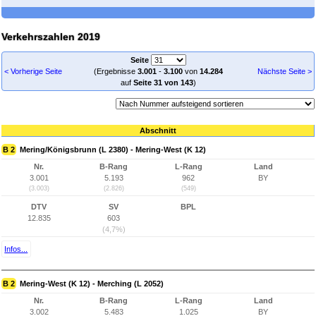
Verkehrszahlen 2019
Seite
< Vorherige Seite
(Ergebnisse
3.001
-
3.100
von
14.284
Nächste Seite >
auf
Seite 31 von 143
)
Abschnitt
B 2
Mering/Königsbrunn (L 2380) - Mering-West (K 12)
Nr.
B-Rang
L-Rang
Land
3.001
5.193
962
BY
(3.003)
(2.826)
(549)
DTV
SV
BPL
12.835
603
(4,7%)
Infos...
B 2
Mering-West (K 12) - Merching (L 2052)
Nr.
B-Rang
L-Rang
Land
3.002
5.483
1.025
BY