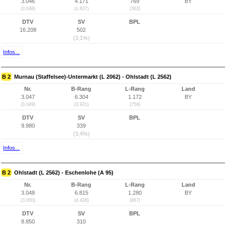
3.046
4.171
769
BY
(3.048)
(1.837)
(362)
DTV
SV
BPL
16.208
502
(3,1%)
Infos...
B 2
Murnau (Staffelsee)-Untermarkt (L 2062) - Ohlstadt (L 2562)
Nr.
B-Rang
L-Rang
Land
3.047
6.304
1.172
BY
(3.049)
(3.921)
(759)
DTV
SV
BPL
9.980
339
(3,4%)
Infos...
B 2
Ohlstadt (L 2562) - Eschenlohe (A 95)
Nr.
B-Rang
L-Rang
Land
3.048
6.815
1.280
BY
(3.050)
(4.428)
(867)
DTV
SV
BPL
8.850
310