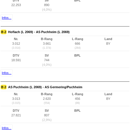
DTV
SV
BPL
22.253
890
(4,0%)
Infos...
B 2
Hoflach (L 2069) - AS Puchheim (L 2069)
Nr.
B-Rang
L-Rang
Land
3.012
3.661
666
BY
(3.014)
(1.374)
(264)
DTV
SV
BPL
18.591
744
(4,0%)
Infos...
B 2
AS Puchheim (L 2069) - AS Germering/Puchheim
Nr.
B-Rang
L-Rang
Land
3.013
2.620
456
BY
(3.015)
(554)
(99)
DTV
SV
BPL
27.821
807
(2,9%)
Infos...