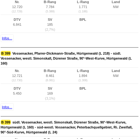
Nr.
B-Rang
L-Rang
Land
12.720
7.784
1.771
NW
(12.729)
(5.389)
(1.186)
DTV
SV
BPL
6.841
185
(2,7%)
Infos...
B 399
Vossenacker, Pfarrer-Dickmann-Straße, Hürtgenwald (L 218) - südl.
Vossenacker, westl. Simonskall, Dürener Straße, 90°-West-Kurve, Hürtgenwald (L
160)
Nr.
B-Rang
L-Rang
Land
12.721
8.461
1.894
NW
(12.730)
(6.061)
(1.308)
DTV
SV
BPL
5.450
169
(3,1%)
Infos...
B 399
südl. Vossenacker, westl. Simonskall, Dürener Straße, 90°-West-Kurve,
Hürtgenwald (L 160) - süd-westl. Vossenacker, Peterbachquellgebiet, Ri. Zweifall,
90°-Süd-Kurve, Hürtgenwald (L 24)