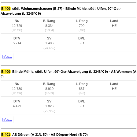
B 400
südl. Wichmannshausen (B 27) - Blinde Mühle, südl. Ulfen, 90°-Ost-
Abzweigung (L 3248/K 9)
Nr.
B-Rang
L-Rang
Land
12.729
8.334
799
HE
(12.738)
(5.934)
(780)
DTV
SV
BPL
5.714
1.406
FD
(24,6%)
Infos...
B 400
Blinde Mühle, südl. Ulfen, 90°-Ost-Abzweigung (L 3248/K 9) - AS Wommen (A
4)
Nr.
B-Rang
L-Rang
Land
12.730
8.910
867
HE
(12.739)
(6.509)
(848)
DTV
SV
BPL
4.479
1.026
FD
(22,9%)
Infos...
B 401
AS Dörpen (A 31/L 50) - AS Dörpen-Nord (B 70)