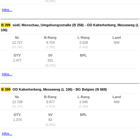
(4,4%)
Infos...
B 399
südl. Monschau, Umgehungsstraße (B 258) - OD Kalterherberg, Messeweg (L
106)
Nr.
B-Rang
L-Rang
Land
12.727
9.724
2.028
NW
(12.736)
(7.322)
(1.441)
DTV
SV
BPL
2.477
201
(8,1%)
Infos...
B 399
OD Kalterherberg, Messeweg (L 106) - BG Belgien (N 669)
Nr.
B-Rang
L-Rang
Land
12.728
9.977
2.045
NW
(12.737)
(7.573)
(1.458)
DTV
SV
BPL
1.374
82
(6,0%)
Infos...