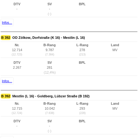
DTV
SV
BPL
-
-
(-)
Infos...
B 392
OD Zölkow, Dorfstraße (K 16) - Mestlin (L 16)
Nr.
B-Rang
L-Rang
Land
12.714
9.787
278
MV
(12.723)
(7.384)
(213)
DTV
SV
BPL
2.267
281
(12,4%)
Infos...
B 392
Mestlin (L 16) - Goldberg, Lübzer Straße (B 192)
Nr.
B-Rang
L-Rang
Land
12.715
10.042
293
MV
(12.724)
(7.638)
(228)
DTV
SV
BPL
-
-
(-)