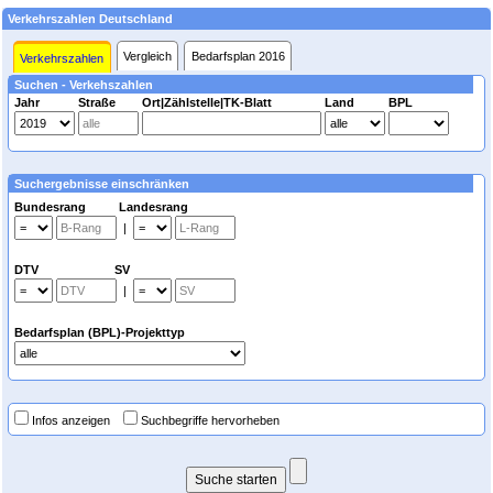
Verkehrszahlen Deutschland
Vergleich
Bedarfsplan 2016
Verkehrszahlen
Suchen - Verkehszahlen
Jahr
Straße
Ort|Zählstelle|TK-Blatt
Land
BPL
Suchergebnisse einschränken
Bundesrang Landesrang
|
DTV SV
|
Bedarfsplan (BPL)-Projekttyp
Infos anzeigen
Suchbegriffe hervorheben