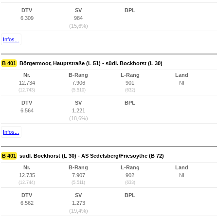
DTV
SV
BPL
6.309
984
(15,6%)
Infos...
B 401
Börgermoor, Hauptstraße (L 51) - südl. Bockhorst (L 30)
Nr.
B-Rang
L-Rang
Land
12.734
7.906
901
NI
(12.743)
(5.510)
(632)
DTV
SV
BPL
6.564
1.221
(18,6%)
Infos...
B 401
südl. Bockhorst (L 30) - AS Sedelsberg/Friesoythe (B 72)
Nr.
B-Rang
L-Rang
Land
12.735
7.907
902
NI
(12.744)
(5.511)
(633)
DTV
SV
BPL
6.562
1.273
(19,4%)