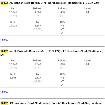
B 402
AS Meppen-Nord (B 70/K 247) - nördl. Bokeloh, Römerstraße (L 61/K 224)
Nr.
B-Rang
L-Rang
Land
12.745
4.801
488
NI
(12.754)
(2.443)
(222)
DTV
SV
BPL
14.019
3.547
VB
(25,3%)
VB
VB
Infos...
B 402
nördl. Bokeloh, Römerstraße (L 61/K 224) - AS Haselünne-Nord, Stadtmark (L
54)
Nr.
B-Rang
L-Rang
Land
12.746
7.847
896
NI
(12.755)
(5.452)
(627)
DTV
SV
BPL
6.693
2.617
VB
(39,1%)
VB
VB
Infos...
B 402
AS Haselünne-Nord, Stadtmark (L 54) - AS Haselnünne-Nord-Ost, Lähdener