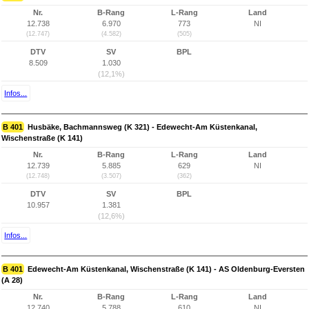
Nr.
B-Rang
L-Rang
Land
12.738
6.970
773
NI
(12.747)
(4.582)
(505)
DTV
SV
BPL
8.509
1.030
(12,1%)
Infos...
B 401
Husbäke, Bachmannsweg (K 321) - Edewecht-Am Küstenkanal,
Wischenstraße (K 141)
Nr.
B-Rang
L-Rang
Land
12.739
5.885
629
NI
(12.748)
(3.507)
(362)
DTV
SV
BPL
10.957
1.381
(12,6%)
Infos...
B 401
Edewecht-Am Küstenkanal, Wischenstraße (K 141) - AS Oldenburg-Eversten
(A 28)
Nr.
B-Rang
L-Rang
Land
12.740
5.788
610
NI