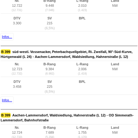
Nr.
B-Rang
L-Rang
Land
12.722
9.448
2.010
NW
(12.731)
(7.046)
(1.423)
DTV
SV
BPL
3.300
215
(6,5%)
Infos...
B 399
süd-westl. Vossenacker, Peterbachquellgebiet, Ri. Zweifall, 90°-Süd-Kurve,
Hürtgenwald (L 24) - Aachen-Lammersdorf, Waldsiedlung, Hahnerstraße (L 12)
Nr.
B-Rang
L-Rang
Land
12.723
9.384
2.006
NW
(12.732)
(6.982)
(1.419)
DTV
SV
BPL
3.458
225
(6,5%)
Infos...
B 399
Aachen-Lammersdorf, Waldsiedlung, Hahnerstraße (L 12) - OD Simmerath-
Lammersdorf, Bahnhofstraße
Nr.
B-Rang
L-Rang
Land
12.724
7.689
1.755
NW
(12.733)
(5.294)
(1.170)