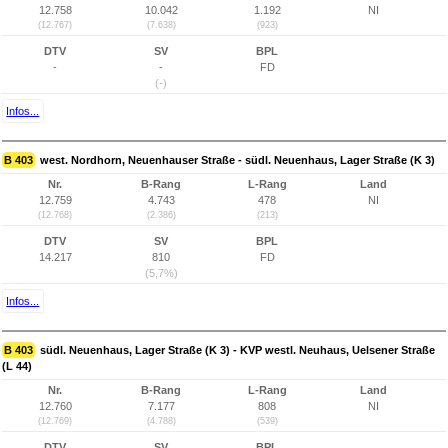
12.758
10.042
1.192
NI
(12.767)
(7.638)
(923)
DTV
SV
BPL
-
-
FD
(-)
Infos...
B 403
west. Nordhorn, Neuenhauser Straße - südl. Neuenhaus, Lager Straße (K 3)
Nr.
B-Rang
L-Rang
Land
12.759
4.743
478
NI
(12.768)
(2.386)
(213)
DTV
SV
BPL
14.217
810
FD
(5,7%)
Infos...
B 403
südl. Neuenhaus, Lager Straße (K 3) - KVP westl. Neuhaus, Uelsener Straße
(L 44)
Nr.
B-Rang
L-Rang
Land
12.760
7.177
808
NI
(12.769)
(4.788)
(539)
DTV
SV
BPL