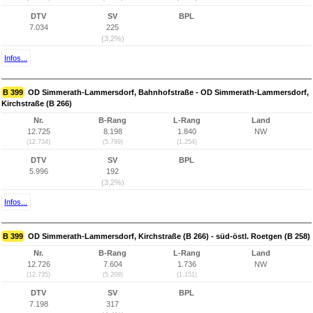
DTV
SV
BPL
7.034
225
(3,2%)
Infos...
B 399
OD Simmerath-Lammersdorf, Bahnhofstraße - OD Simmerath-Lammersdorf,
Kirchstraße (B 266)
Nr.
B-Rang
L-Rang
Land
12.725
8.198
1.840
NW
(12.734)
(5.799)
(1.254)
DTV
SV
BPL
5.996
192
(3,2%)
Infos...
B 399
OD Simmerath-Lammersdorf, Kirchstraße (B 266) - süd-östl. Roetgen (B 258)
Nr.
B-Rang
L-Rang
Land
12.726
7.604
1.736
NW
(12.735)
(5.209)
(1.151)
DTV
SV
BPL
7.198
317