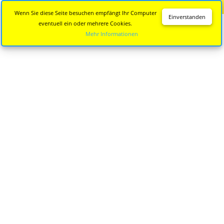
Diese Seite wird nicht mehr aktualisiert.
Zur neuen Seite
Wenn Sie diese Seite besuchen empfängt Ihr Computer
Einverstanden
eventuell ein oder mehrere Cookies.
Mehr Informationen