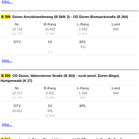
Infos...
B 399
Düren-Arnoldsweilerweg (B 56/K 2) - OD Düren-Bismarckstraße (B 264)
Nr.
B-Rang
L-Rang
Land
12.716
10.042
2.049
NW
(12.725)
(7.638)
(1.462)
DTV
SV
BPL
-
-
FD
(-)
Infos...
B 399
OD Düren, Valencienner Straße (B 264) - nord-westl. Düren-Birgel,
Hürtgenwald (K 27)
Nr.
B-Rang
L-Rang
Land
12.717
6.032
1.394
NW
(12.726)
(3.651)
(811)
DTV
SV
BPL
10.611
361
(3,4%)
Infos...