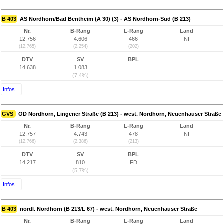
B 403
AS Nordhorn/Bad Bentheim (A 30) (3) - AS Nordhorn-Süd (B 213)
Nr.
B-Rang
L-Rang
Land
12.756
4.606
466
NI
(12.765)
(2.254)
(202)
DTV
SV
BPL
14.638
1.083
(7,4%)
Infos...
GVS
OD Nordhorn, Lingener Straße (B 213) - west. Nordhorn, Neuenhauser Straße
Nr.
B-Rang
L-Rang
Land
12.757
4.743
478
NI
(12.766)
(2.386)
(213)
DTV
SV
BPL
14.217
810
FD
(5,7%)
Infos...
B 403
nördl. Nordhorn (B 213/L 67) - west. Nordhorn, Neuenhauser Straße
Nr.
B-Rang
L-Rang
Land