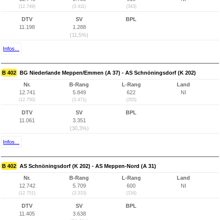
(12.749)
(3.411)
(343)
DTV
SV
BPL
11.198
1.288
(11,5%)
Infos...
B 402
BG Niederlande Meppen/Emmen (A 37) - AS Schnöningsdorf (K 202)
Nr.
B-Rang
L-Rang
Land
12.741
5.849
622
NI
(12.750)
(3.471)
(355)
DTV
SV
BPL
11.061
3.351
(30,3%)
Infos...
B 402
AS Schnöningsdorf (K 202) - AS Meppen-Nord (A 31)
Nr.
B-Rang
L-Rang
Land
12.742
5.709
600
NI
(12.751)
(3.333)
(334)
DTV
SV
BPL
11.405
3.638