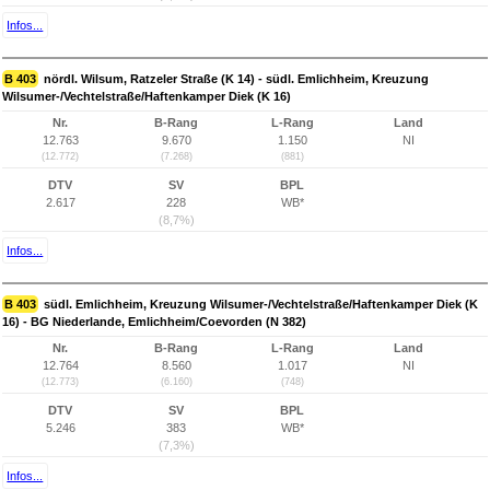
Infos...
B 403
nördl. Wilsum, Ratzeler Straße (K 14) - südl. Emlichheim, Kreuzung
Wilsumer-/Vechtelstraße/Haftenkamper Diek (K 16)
Nr.
B-Rang
L-Rang
Land
12.763
9.670
1.150
NI
(12.772)
(7.268)
(881)
DTV
SV
BPL
2.617
228
WB*
(8,7%)
Infos...
B 403
südl. Emlichheim, Kreuzung Wilsumer-/Vechtelstraße/Haftenkamper Diek (K
16) - BG Niederlande, Emlichheim/Coevorden (N 382)
Nr.
B-Rang
L-Rang
Land
12.764
8.560
1.017
NI
(12.773)
(6.160)
(748)
DTV
SV
BPL
5.246
383
WB*
(7,3%)
Infos...