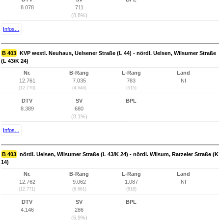
8.078
711
(8,8%)
Infos...
B 403
KVP westl. Neuhaus, Uelsener Straße (L 44) - nördl. Uelsen, Wilsumer Straße
(L 43/K 24)
Nr.
B-Rang
L-Rang
Land
12.761
7.035
783
NI
(12.770)
(4.646)
(515)
DTV
SV
BPL
8.389
680
(8,1%)
Infos...
B 403
nördl. Uelsen, Wilsumer Straße (L 43/K 24) - nördl. Wilsum, Ratzeler Straße (K
14)
Nr.
B-Rang
L-Rang
Land
12.762
9.062
1.087
NI
(12.771)
(6.661)
(818)
DTV
SV
BPL
4.146
286
(6,9%)