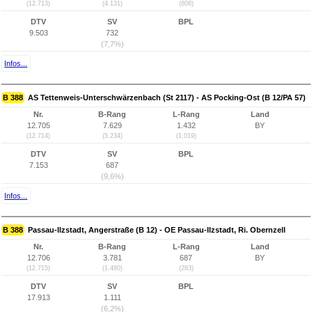
(12.713)
(4.131)
(808)
DTV
SV
BPL
9.503
732
(7,7%)
Infos...
B 388
AS Tettenweis-Unterschwärzenbach (St 2117) - AS Pocking-Ost (B 12/PA 57)
Nr.
B-Rang
L-Rang
Land
12.705
7.629
1.432
BY
(12.714)
(5.234)
(1.019)
DTV
SV
BPL
7.153
687
(9,6%)
Infos...
B 388
Passau-Ilzstadt, Angerstraße (B 12) - OE Passau-Ilzstadt, Ri. Obernzell
Nr.
B-Rang
L-Rang
Land
12.706
3.781
687
BY
(12.715)
(1.480)
(283)
DTV
SV
BPL
17.913
1.111
(6,2%)