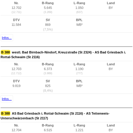
Nr.
B-Rang
L-Rang
Land
12.702
5.645
1.050
BY
(12.711)
(3.269)
(637)
DTV
SV
BPL
11.584
869
WB*
(7,5%)
Infos...
B 388
westl. Bad Birnbach-Nindorf, Kreuzstraße (St 2324) - AS Bad Griesbach i.
Rottal-Schwaim (St 2116)
Nr.
B-Rang
L-Rang
Land
12.703
6.373
1.190
BY
(12.712)
(3.989)
(777)
DTV
SV
BPL
9.819
825
WB*
(8,4%)
Infos...
B 388
AS Bad Griesbach i. Rottal-Schwaim (St 2116) - AS Tettenweis-
Unterschwärzenbach (St 2117)
Nr.
B-Rang
L-Rang
Land
12.704
6.515
1.221
BY