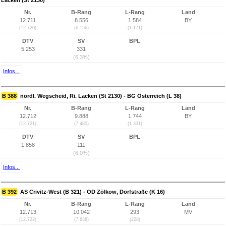
Lacken (St 2130)
Nr.
B-Rang
L-Rang
Land
12.711
8.556
1.584
BY
(12.720)
(6.156)
(1.171)
DTV
SV
BPL
5.253
331
(6,3%)
Infos...
B 388
nördl. Wegscheid, Ri. Lacken (St 2130) - BG Österreich (L 38)
Nr.
B-Rang
L-Rang
Land
12.712
9.888
1.744
BY
(12.721)
(7.485)
(1.331)
DTV
SV
BPL
1.858
111
(6,0%)
Infos...
B 392
AS Crivitz-West (B 321) - OD Zölkow, Dorfstraße (K 16)
Nr.
B-Rang
L-Rang
Land
12.713
10.042
293
MV
(12.722)
(7.638)
(228)