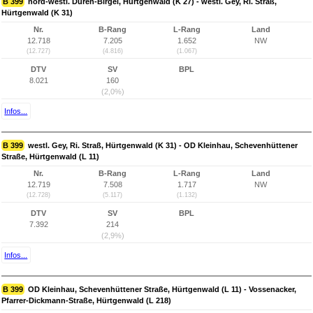
B 399
nord-westl. Düren-Birgel, Hürtgenwald (K 27) - westl. Gey, Ri. Straß,
Hürtgenwald (K 31)
Nr.
B-Rang
L-Rang
Land
12.718
7.205
1.652
NW
(12.727)
(4.816)
(1.067)
DTV
SV
BPL
8.021
160
(2,0%)
Infos...
B 399
westl. Gey, Ri. Straß, Hürtgenwald (K 31) - OD Kleinhau, Schevenhüttener
Straße, Hürtgenwald (L 11)
Nr.
B-Rang
L-Rang
Land
12.719
7.508
1.717
NW
(12.728)
(5.117)
(1.132)
DTV
SV
BPL
7.392
214
(2,9%)
Infos...
B 399
OD Kleinhau, Schevenhüttener Straße, Hürtgenwald (L 11) - Vossenacker,
Pfarrer-Dickmann-Straße, Hürtgenwald (L 218)