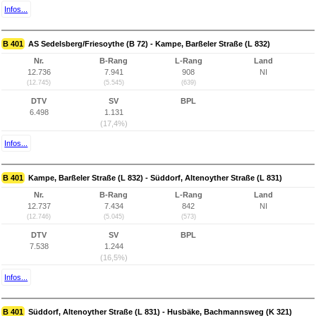
Infos...
B 401
AS Sedelsberg/Friesoythe (B 72) - Kampe, Barßeler Straße (L 832)
Nr.
B-Rang
L-Rang
Land
12.736
7.941
908
NI
(12.745)
(5.545)
(639)
DTV
SV
BPL
6.498
1.131
(17,4%)
Infos...
B 401
Kampe, Barßeler Straße (L 832) - Süddorf, Altenoyther Straße (L 831)
Nr.
B-Rang
L-Rang
Land
12.737
7.434
842
NI
(12.746)
(5.045)
(573)
DTV
SV
BPL
7.538
1.244
(16,5%)
Infos...
B 401
Süddorf, Altenoyther Straße (L 831) - Husbäke, Bachmannsweg (K 321)