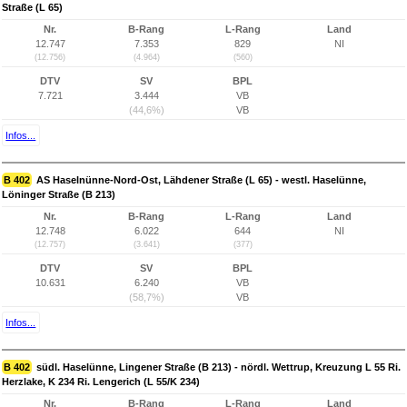
Straße (L 65)
Nr.
B-Rang
L-Rang
Land
12.747
7.353
829
NI
(12.756)
(4.964)
(560)
DTV
SV
BPL
7.721
3.444
VB
(44,6%)
VB
Infos...
B 402
AS Haselnünne-Nord-Ost, Lähdener Straße (L 65) - westl. Haselünne,
Löninger Straße (B 213)
Nr.
B-Rang
L-Rang
Land
12.748
6.022
644
NI
(12.757)
(3.641)
(377)
DTV
SV
BPL
10.631
6.240
VB
(58,7%)
VB
Infos...
B 402
südl. Haselünne, Lingener Straße (B 213) - nördl. Wettrup, Kreuzung L 55 Ri.
Herzlake, K 234 Ri. Lengerich (L 55/K 234)
Nr.
B-Rang
L-Rang
Land