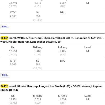
12.749
8.879
1.067
NI
(12.758)
(6.479)
(798)
DTV
SV
BPL
4.563
516
(11,3%)
Infos...
B 402
nördl. Wettrup, Kreuzung L 55 Ri. Herzlake, K 234 Ri. Lengerich (L 55/K 234) -
westl. Kloster Handrup, Lengericher Straße (L 60)
Nr.
B-Rang
L-Rang
Land
12.750
9.468
1.125
NI
(12.759)
(7.066)
(856)
DTV
SV
BPL
3.246
562
(17,3%)
Infos...
B 402
westl. Kloster Handrup, Lengericher Straße (L 60) - OD Fürstenau, Lingener
Straße (B 214)
Nr.
B-Rang
L-Rang
Land
12.751
8.629
1.024
NI
(12.760)
(6.229)
(755)