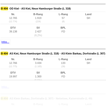
B 404
OD Kiel - AS Kiel, Neue Hamburger Straße (L 318)
Nr.
B-Rang
L-Rang
Land
12.765
1.919
57
SH
(12.774)
(224)
(8)
DTV
SV
BPL
39.138
2.427
FD
(6,2%)
Infos...
B 404
AS Kiel, Neue Hamburger Straße (L 318) - AS Klein Barkau, Dorfstraße (L 307)
Nr.
B-Rang
L-Rang
Land
12.766
3.434
133
SH
(12.775)
(1.165)
(39)
DTV
SV
BPL
19.997
1.300
FD
(6,5%)
Infos...
B 404
AS Klein Barkau, Dorfstraße (L 307) - Nettelsee, Kaiserstraße (L 49)
Nr.
B-Rang
L-Rang
Land