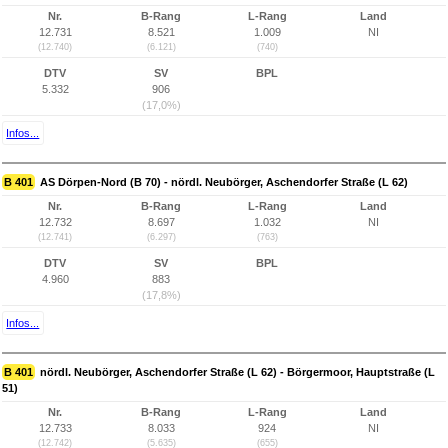
Nr.
B-Rang
L-Rang
Land
12.731
8.521
1.009
NI
(12.740)
(6.121)
(740)
DTV
SV
BPL
5.332
906
(17,0%)
Infos...
B 401
AS Dörpen-Nord (B 70) - nördl. Neubörger, Aschendorfer Straße (L 62)
Nr.
B-Rang
L-Rang
Land
12.732
8.697
1.032
NI
(12.741)
(6.297)
(763)
DTV
SV
BPL
4.960
883
(17,8%)
Infos...
B 401
nördl. Neubörger, Aschendorfer Straße (L 62) - Börgermoor, Hauptstraße (L
51)
Nr.
B-Rang
L-Rang
Land
12.733
8.033
924
NI
(12.742)
(5.635)
(655)