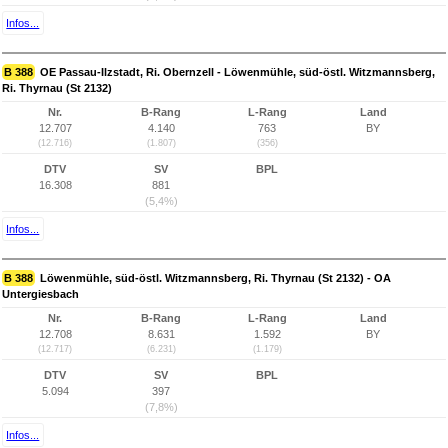
Infos...
B 388
OE Passau-Ilzstadt, Ri. Obernzell - Löwenmühle, süd-östl. Witzmannsberg,
Ri. Thyrnau (St 2132)
Nr.
B-Rang
L-Rang
Land
12.707
4.140
763
BY
(12.716)
(1.807)
(356)
DTV
SV
BPL
16.308
881
(5,4%)
Infos...
B 388
Löwenmühle, süd-östl. Witzmannsberg, Ri. Thyrnau (St 2132) - OA
Untergiesbach
Nr.
B-Rang
L-Rang
Land
12.708
8.631
1.592
BY
(12.717)
(6.231)
(1.179)
DTV
SV
BPL
5.094
397
(7,8%)
Infos...