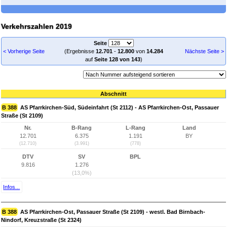
Verkehrszahlen 2019
Seite
< Vorherige Seite
(Ergebnisse
12.701
-
12.800
von
14.284
Nächste Seite >
auf
Seite 128 von 143
)
Abschnitt
B 388
AS Pfarrkirchen-Süd, Südeinfahrt (St 2112) - AS Pfarrkirchen-Ost, Passauer
Straße (St 2109)
Nr.
B-Rang
L-Rang
Land
12.701
6.375
1.191
BY
(12.710)
(3.991)
(778)
DTV
SV
BPL
9.816
1.276
(13,0%)
Infos...
B 388
AS Pfarrkirchen-Ost, Passauer Straße (St 2109) - westl. Bad Birnbach-
Nindorf, Kreuzstraße (St 2324)