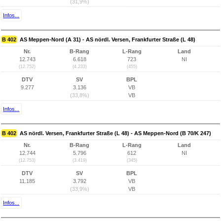
(31,9%)
Infos...
B 402
AS Meppen-Nord (A 31) - AS nördl. Versen, Frankfurter Straße (L 48)
Nr.
B-Rang
L-Rang
Land
12.743
6.618
723
NI
(12.752)
(4.233)
(455)
DTV
SV
BPL
9.277
3.136
VB
(33,8%)
VB
Infos...
B 402
AS nördl. Versen, Frankfurter Straße (L 48) - AS Meppen-Nord (B 70/K 247)
Nr.
B-Rang
L-Rang
Land
12.744
5.796
612
NI
(12.753)
(3.419)
(345)
DTV
SV
BPL
11.185
3.792
VB
(33,9%)
VB
Infos...