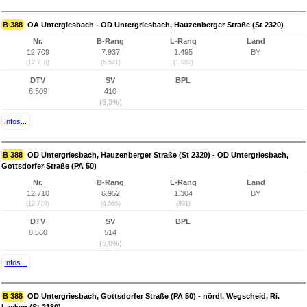
B 388
OA Untergiesbach - OD Untergriesbach, Hauzenberger Straße (St 2320)
Nr.
B-Rang
L-Rang
Land
12.709
7.937
1.495
BY
(12.718)
(5.541)
(1.082)
DTV
SV
BPL
6.509
410
(6,3%)
Infos...
B 388
OD Untergriesbach, Hauzenberger Straße (St 2320) - OD Untergriesbach,
Gottsdorfer Straße (PA 50)
Nr.
B-Rang
L-Rang
Land
12.710
6.952
1.304
BY
(12.719)
(4.565)
(891)
DTV
SV
BPL
8.560
514
(6,0%)
Infos...
B 388
OD Untergriesbach, Gottsdorfer Straße (PA 50) - nördl. Wegscheid, Ri.