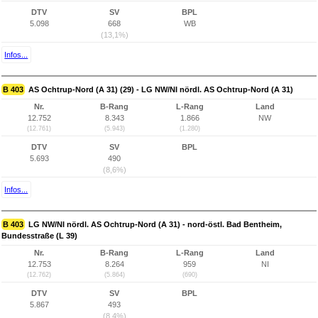
DTV
SV
BPL
5.098
668
WB
(13,1%)
Infos...
B 403
AS Ochtrup-Nord (A 31) (29) - LG NW/NI nördl. AS Ochtrup-Nord (A 31)
Nr.
B-Rang
L-Rang
Land
12.752
8.343
1.866
NW
(12.761)
(5.943)
(1.280)
DTV
SV
BPL
5.693
490
(8,6%)
Infos...
B 403
LG NW/NI nördl. AS Ochtrup-Nord (A 31) - nord-östl. Bad Bentheim,
Bundesstraße (L 39)
Nr.
B-Rang
L-Rang
Land
12.753
8.264
959
NI
(12.762)
(5.864)
(690)
DTV
SV
BPL
5.867
493
(8,4%)