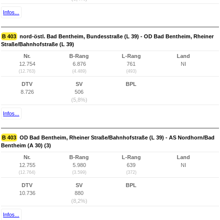
Infos...
B 403
nord-östl. Bad Bentheim, Bundesstraße (L 39) - OD Bad Bentheim, Rheiner
Straße/Bahnhofstraße (L 39)
Nr.
B-Rang
L-Rang
Land
12.754
6.876
761
NI
(12.763)
(4.489)
(493)
DTV
SV
BPL
8.726
506
(5,8%)
Infos...
B 403
OD Bad Bentheim, Rheiner Straße/Bahnhofstraße (L 39) - AS Nordhorn/Bad
Bentheim (A 30) (3)
Nr.
B-Rang
L-Rang
Land
12.755
5.980
639
NI
(12.764)
(3.599)
(372)
DTV
SV
BPL
10.736
880
(8,2%)
Infos...