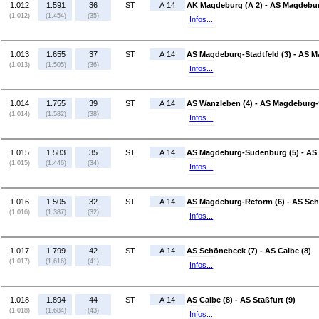
1.012
1.591
36
ST
A 14
AK Magdeburg (A 2) - AS Magdeburg
(1.012)
(1.454)
(35)
Infos...
1.013
1.655
37
ST
A 14
AS Magdeburg-Stadtfeld (3) - AS 
(1.013)
(1.505)
(36)
Infos...
1.014
1.755
39
ST
A 14
AS Wanzleben (4) - AS Magdeburg-
(1.014)
(1.582)
(38)
Infos...
1.015
1.583
35
ST
A 14
AS Magdeburg-Sudenburg (5) - AS
(1.015)
(1.446)
(34)
Infos...
1.016
1.505
32
ST
A 14
AS Magdeburg-Reform (6) - AS Sch
(1.016)
(1.387)
(32)
Infos...
1.017
1.799
42
ST
A 14
AS Schönebeck (7) - AS Calbe (8)
(1.017)
(1.616)
(41)
Infos...
1.018
1.894
44
ST
A 14
AS Calbe (8) - AS Staßfurt (9)
(1.018)
(1.684)
(43)
Infos...