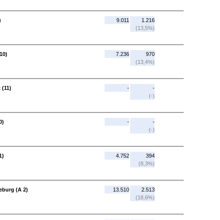
)
9.011
1.216
(13,5%)
10)
7.236
970
(13,4%)
 (11)
-
-
(-)
0)
-
-
(-)
1)
4.752
394
(8,3%)
eburg (A 2)
13.510
2.513
(18,6%)