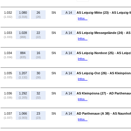
1.032
1.080
26
SN
A 14
AS Leipzig-Mitte (23) - AS Leipzig
(1.032)
(1.016)
(26)
Infos...
1.033
1.028
22
SN
A 14
AS Leipzig-Messegelände (24) - AS
(1.033)
(968)
(22)
Infos...
1.034
884
16
SN
A 14
AS Leipzig-Nordost (25) - AS Leipz
(1.034)
(835)
(16)
Infos...
1.035
1.207
30
SN
A 14
AS Leipzig-Ost (26) - AS Kleinpösn
(1.035)
(1.132)
(30)
Infos...
1.036
1.292
32
SN
A 14
AS Kleinpösna (27) - AD Parthenaue
(1.036)
(1.205)
(32)
Infos...
1.037
1.066
23
SN
A 14
AD Parthenaue (A 38) - AS Naunhof
(1.037)
(1.003)
(23)
Infos...