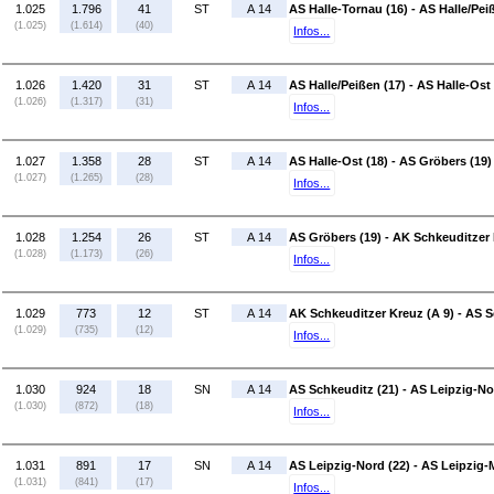
1.025
1.796
41
ST
A 14
AS Halle-Tornau (16) - AS Halle/Pei
(1.025)
(1.614)
(40)
Infos...
1.026
1.420
31
ST
A 14
AS Halle/Peißen (17) - AS Halle-Ost 
(1.026)
(1.317)
(31)
Infos...
1.027
1.358
28
ST
A 14
AS Halle-Ost (18) - AS Gröbers (19)
(1.027)
(1.265)
(28)
Infos...
1.028
1.254
26
ST
A 14
AS Gröbers (19) - AK Schkeuditzer 
(1.028)
(1.173)
(26)
Infos...
1.029
773
12
ST
A 14
AK Schkeuditzer Kreuz (A 9) - AS S
(1.029)
(735)
(12)
Infos...
1.030
924
18
SN
A 14
AS Schkeuditz (21) - AS Leipzig-No
(1.030)
(872)
(18)
Infos...
1.031
891
17
SN
A 14
AS Leipzig-Nord (22) - AS Leipzig-M
(1.031)
(841)
(17)
Infos...