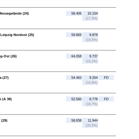
-Messegelände (24)
58.405
10.104
(17,3%)
 Leipzig-Nordost (25)
59.865
9.878
(16,5%)
ig-Ost (26)
64.058
9.737
(15,2%)
a (27)
54.463
9.204
FD
(16,9%)
 (A 38)
52.560
8.778
FD
(16,7%)
 (29)
58.838
11.944
(20,3%)