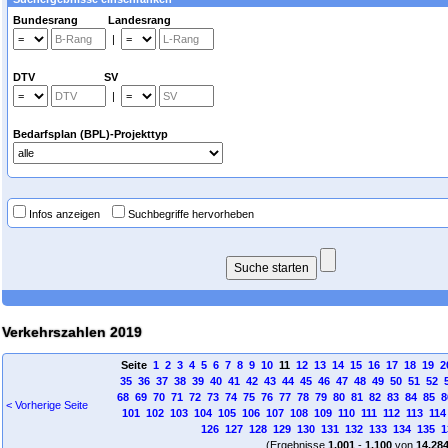
Bundesrang Landesrang
|
DTV SV
|
Bedarfsplan (BPL)-Projekttyp
Infos anzeigen
Suchbegriffe hervorheben
Verkehrszahlen 2019
Seite
1
2
3
4
5
6
7
8
9
10
11
12
13
14
15
16
17
18
19
2
35
36
37
38
39
40
41
42
43
44
45
46
47
48
49
50
51
52
68
69
70
71
72
73
74
75
76
77
78
79
80
81
82
83
84
85
8
< Vorherige Seite
101
102
103
104
105
106
107
108
109
110
111
112
113
114
126
127
128
129
130
131
132
133
134
135
1
(Ergebnisse
1.001
-
1.100
von
14.28