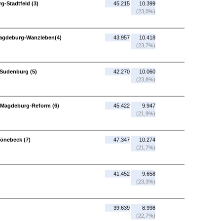
-Stadtfeld (3)
45.215
10.399
(23,0%)
Magdeburg-Wanzleben(4)
43.957
10.418
(23,7%)
Sudenburg (5)
42.270
10.060
(23,8%)
 Magdeburg-Reform (6)
45.422
9.947
(21,9%)
önebeck (7)
47.347
10.274
(21,7%)
41.452
9.658
(23,3%)
39.639
8.998
(22,7%)