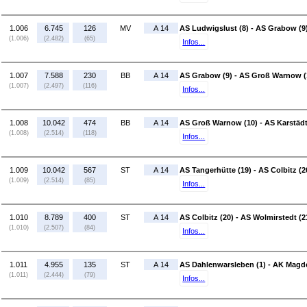
1.006
6.745
126
MV
A 14
AS Ludwigslust (8) - AS Grabow (9
(1.006)
(2.482)
(65)
Infos...
1.007
7.588
230
BB
A 14
AS Grabow (9) - AS Groß Warnow (
(1.007)
(2.497)
(116)
Infos...
1.008
10.042
474
BB
A 14
AS Groß Warnow (10) - AS Karstädt
(1.008)
(2.514)
(118)
Infos...
1.009
10.042
567
ST
A 14
AS Tangerhütte (19) - AS Colbitz (2
(1.009)
(2.514)
(85)
Infos...
1.010
8.789
400
ST
A 14
AS Colbitz (20) - AS Wolmirstedt (2
(1.010)
(2.507)
(84)
Infos...
1.011
4.955
135
ST
A 14
AS Dahlenwarsleben (1) - AK Magd
(1.011)
(2.444)
(79)
Infos...