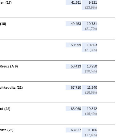
ßen (17)
41.511
9.921
(23,9%)
(18)
49.453
10.731
(21,7%)
50.999
10.863
(21,3%)
Kreuz (A 9)
53.413
10.950
(20,5%)
chkeuditz (21)
67.710
11.240
(16,6%)
rd (22)
63.060
10.342
(16,4%)
itte (23)
63.827
11.106
(17,4%)