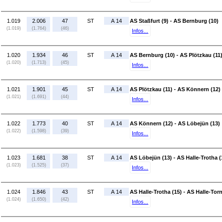
1.019
2.006
47
ST
A 14
AS Staßfurt (9) - AS Bernburg (10)
(1.019)
(1.764)
(46)
Infos...
1.020
1.934
46
ST
A 14
AS Bernburg (10) - AS Plötzkau (11
(1.020)
(1.713)
(45)
Infos...
1.021
1.901
45
ST
A 14
AS Plötzkau (11) - AS Könnern (12)
(1.021)
(1.691)
(44)
Infos...
1.022
1.773
40
ST
A 14
AS Könnern (12) - AS Löbejün (13)
(1.022)
(1.598)
(39)
Infos...
1.023
1.681
38
ST
A 14
AS Löbejün (13) - AS Halle-Trotha (
(1.023)
(1.525)
(37)
Infos...
1.024
1.846
43
ST
A 14
AS Halle-Trotha (15) - AS Halle-Tor
(1.024)
(1.650)
(42)
Infos...