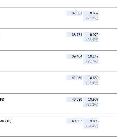
37.357
8.667
(23,2%)
)
38.771
9.072
(23,4%)
39.484
10.147
(25,7%)
41.930
10.650
(25,4%)
15)
43.598
10.987
(25,2%)
nau (16)
40.552
9.895
(24,4%)