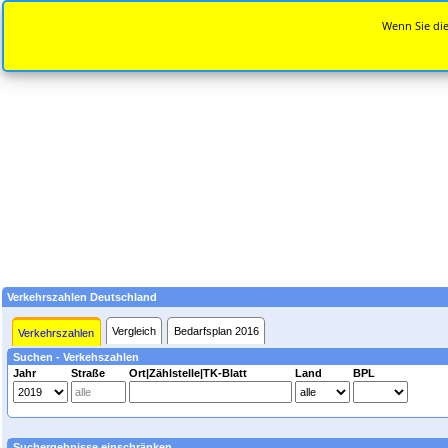
Wenn Sie die
Verkehrszahlen Deutschland
Vergleich
Bedarfsplan 2016
Verkehrszahlen
Suchen - Verkehszahlen
Jahr
Straße
Ort|Zählstelle|TK-Blatt
Land
BPL
Suchergebnisse einschränken