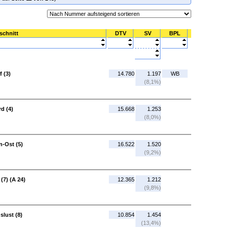
schnitt
DTV
SV
BPL
 (3)
14.780
1.197
WB
(8,1%)
d (4)
15.668
1.253
(8,0%)
n-Ost (5)
16.522
1.520
(9,2%)
(7) (A 24)
12.365
1.212
(9,8%)
slust (8)
10.854
1.454
(13,4%)