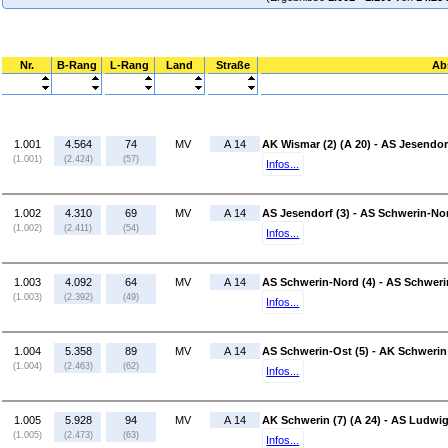
Nr.
B-Rang
L-Rang
Land
Straße
Ab
1.001
4.564
74
MV
A 14
AK Wismar (2) (A 20) - AS Jesendorf
(1.001)
(2.424)
(57)
Infos...
1.002
4.310
69
MV
A 14
AS Jesendorf (3) - AS Schwerin-Nor
(1.002)
(2.411)
(54)
Infos...
1.003
4.092
64
MV
A 14
AS Schwerin-Nord (4) - AS Schweri
(1.003)
(2.392)
(49)
Infos...
1.004
5.358
89
MV
A 14
AS Schwerin-Ost (5) - AK Schwerin 
(1.004)
(2.463)
(62)
Infos...
1.005
5.928
94
MV
A 14
AK Schwerin (7) (A 24) - AS Ludwig
(1.005)
(2.473)
(63)
Infos...