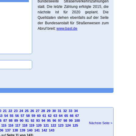
bundesweite Straßenverkehrszählungen
statt. Die letzte Zählung erfolgte 2015, die
nächste ist für 2020 geplant. Die
Quelldaten stehen ebenfalls auf der Seite
der Bundesanstalt für Straßenwesen zum
Abruf breit:
www.bast.de
0
21
22
23
24
25
26
27
28
29
30
31
32
33
34
53
54
55
56
57
58
59
60
61
62
63
64
65
66
67
6
87
88
89
90
91
92
93
94
95
96
97
98
99
100
Nächste Seite >
115
116
117
118
119
120
121
122
123
124
125
36
137
138
139
140
141
142
143
4
auf
Seite 11 von 143
)