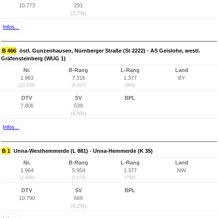
10.773
291
(2,7%)
Infos...
B 466
östl. Gunzenhausen, Nürnberger Straße (St 2222) - AS Geislohe, westl.
Gräfensteinberg (WUG 1)
Nr.
B-Rang
L-Rang
Land
1.963
7.316
1.377
BY
(13.639)
(4.927)
(964)
DTV
SV
BPL
7.806
539
(6,9%)
Infos...
B 1
Unna-Westhemmerde (L 881) - Unna-Hemmerde (K 35)
Nr.
B-Rang
L-Rang
Land
1.964
5.954
1.377
NW
(2.686)
(3.573)
(794)
DTV
SV
BPL
10.790
669
(6,2%)