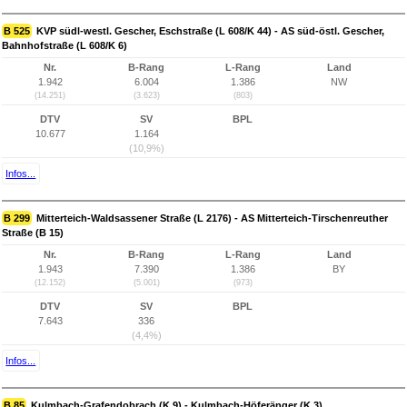
B 525
KVP südl-westl. Gescher, Eschstraße (L 608/K 44) - AS süd-östl. Gescher,
Bahnhofstraße (L 608/K 6)
Nr.
B-Rang
L-Rang
Land
1.942
6.004
1.386
NW
(14.251)
(3.623)
(803)
DTV
SV
BPL
10.677
1.164
(10,9%)
Infos...
B 299
Mitterteich-Waldsassener Straße (L 2176) - AS Mitterteich-Tirschenreuther
Straße (B 15)
Nr.
B-Rang
L-Rang
Land
1.943
7.390
1.386
BY
(12.152)
(5.001)
(973)
DTV
SV
BPL
7.643
336
(4,4%)
Infos...
B 85
Kulmbach-Grafendobrach (K 9) - Kulmbach-Höferänger (K 3)