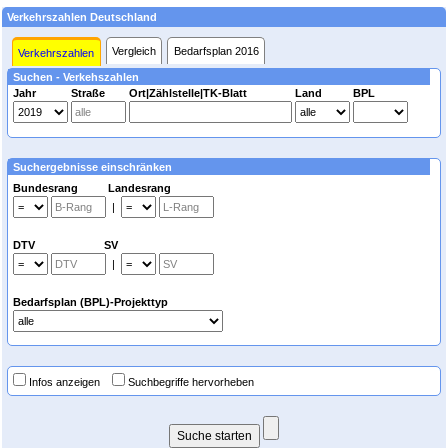
Verkehrszahlen Deutschland
Vergleich
Bedarfsplan 2016
Verkehrszahlen
Suchen - Verkehszahlen
Jahr
Straße
Ort|Zählstelle|TK-Blatt
Land
BPL
Suchergebnisse einschränken
Bundesrang Landesrang
|
DTV SV
|
Bedarfsplan (BPL)-Projekttyp
Infos anzeigen
Suchbegriffe hervorheben