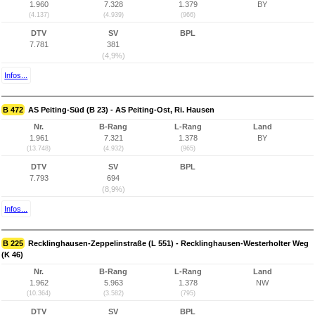
1.960
7.328
1.379
BY
(4.137)
(4.939)
(966)
DTV
SV
BPL
7.781
381
(4,9%)
Infos...
B 472
AS Peiting-Süd (B 23) - AS Peiting-Ost, Ri. Hausen
Nr.
B-Rang
L-Rang
Land
1.961
7.321
1.378
BY
(13.748)
(4.932)
(965)
DTV
SV
BPL
7.793
694
(8,9%)
Infos...
B 225
Recklinghausen-Zeppelinstraße (L 551) - Recklinghausen-Westerholter Weg
(K 46)
Nr.
B-Rang
L-Rang
Land
1.962
5.963
1.378
NW
(10.364)
(3.582)
(795)
DTV
SV
BPL