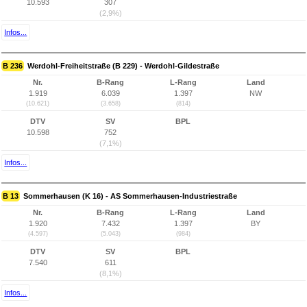
10.593
307
(2,9%)
Infos...
B 236
Werdohl-Freiheitstraße (B 229) - Werdohl-Gildestraße
Nr.
B-Rang
L-Rang
Land
1.919
6.039
1.397
NW
(10.621)
(3.658)
(814)
DTV
SV
BPL
10.598
752
(7,1%)
Infos...
B 13
Sommerhausen (K 16) - AS Sommerhausen-Industriestraße
Nr.
B-Rang
L-Rang
Land
1.920
7.432
1.397
BY
(4.597)
(5.043)
(984)
DTV
SV
BPL
7.540
611
(8,1%)
Infos...