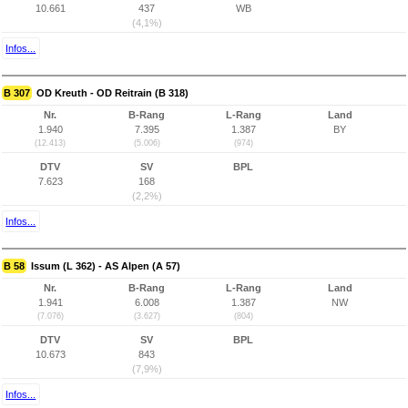
10.661
437
WB
(4,1%)
Infos...
B 307
OD Kreuth - OD Reitrain (B 318)
Nr.
B-Rang
L-Rang
Land
1.940
7.395
1.387
BY
(12.413)
(5.006)
(974)
DTV
SV
BPL
7.623
168
(2,2%)
Infos...
B 58
Issum (L 362) - AS Alpen (A 57)
Nr.
B-Rang
L-Rang
Land
1.941
6.008
1.387
NW
(7.076)
(3.627)
(804)
DTV
SV
BPL
10.673
843
(7,9%)
Infos...