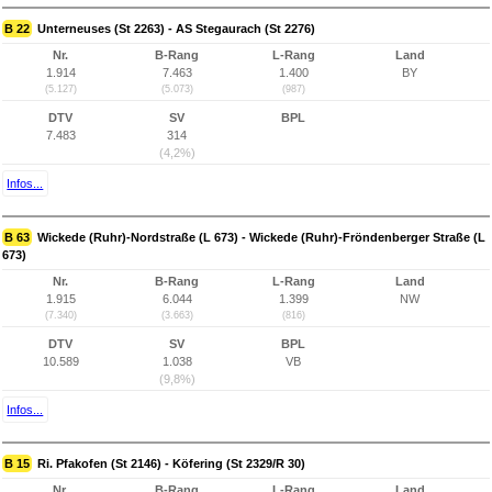
B 22
Unterneuses (St 2263) - AS Stegaurach (St 2276)
Nr.
B-Rang
L-Rang
Land
1.914
7.463
1.400
BY
(5.127)
(5.073)
(987)
DTV
SV
BPL
7.483
314
(4,2%)
Infos...
B 63
Wickede (Ruhr)-Nordstraße (L 673) - Wickede (Ruhr)-Fröndenberger Straße (L
673)
Nr.
B-Rang
L-Rang
Land
1.915
6.044
1.399
NW
(7.340)
(3.663)
(816)
DTV
SV
BPL
10.589
1.038
VB
(9,8%)
Infos...
B 15
Ri. Pfakofen (St 2146) - Köfering (St 2329/R 30)
Nr.
B-Rang
L-Rang
Land