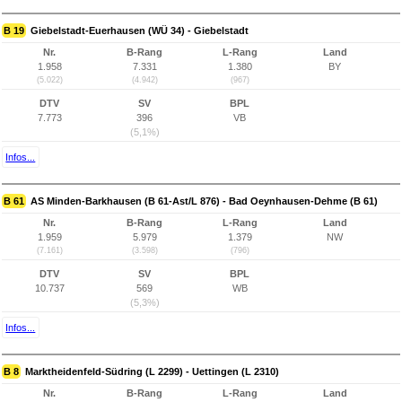
B 19
Giebelstadt-Euerhausen (WÜ 34) - Giebelstadt
Nr.
B-Rang
L-Rang
Land
1.958
7.331
1.380
BY
(5.022)
(4.942)
(967)
DTV
SV
BPL
7.773
396
VB
(5,1%)
Infos...
B 61
AS Minden-Barkhausen (B 61-Ast/L 876) - Bad Oeynhausen-Dehme (B 61)
Nr.
B-Rang
L-Rang
Land
1.959
5.979
1.379
NW
(7.161)
(3.598)
(796)
DTV
SV
BPL
10.737
569
WB
(5,3%)
Infos...
B 8
Marktheidenfeld-Südring (L 2299) - Uettingen (L 2310)
Nr.
B-Rang
L-Rang
Land