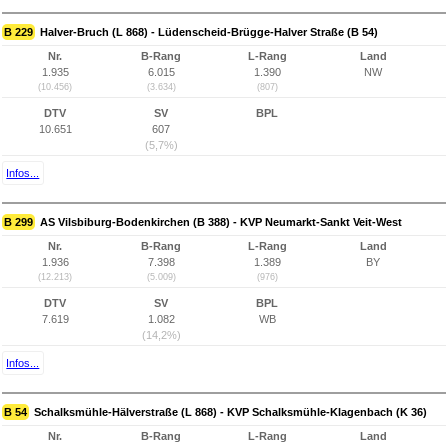
B 229
Halver-Bruch (L 868) - Lüdenscheid-Brügge-Halver Straße (B 54)
Nr.
B-Rang
L-Rang
Land
1.935
6.015
1.390
NW
(10.456)
(3.634)
(807)
DTV
SV
BPL
10.651
607
(5,7%)
Infos...
B 299
AS Vilsbiburg-Bodenkirchen (B 388) - KVP Neumarkt-Sankt Veit-West
Nr.
B-Rang
L-Rang
Land
1.936
7.398
1.389
BY
(12.213)
(5.009)
(976)
DTV
SV
BPL
7.619
1.082
WB
(14,2%)
Infos...
B 54
Schalksmühle-Hälverstraße (L 868) - KVP Schalksmühle-Klagenbach (K 36)
Nr.
B-Rang
L-Rang
Land