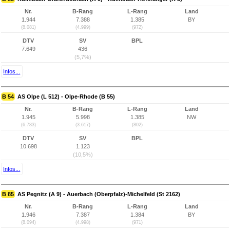
Nr.
B-Rang
L-Rang
Land
1.944
7.388
1.385
BY
(8.081)
(4.999)
(972)
DTV
SV
BPL
7.649
436
(5,7%)
Infos...
B 54
AS Olpe (L 512) - Olpe-Rhode (B 55)
Nr.
B-Rang
L-Rang
Land
1.945
5.998
1.385
NW
(6.783)
(3.617)
(802)
DTV
SV
BPL
10.698
1.123
(10,5%)
Infos...
B 85
AS Pegnitz (A 9) - Auerbach (Oberpfalz)-Michelfeld (St 2162)
Nr.
B-Rang
L-Rang
Land
1.946
7.387
1.384
BY
(8.094)
(4.998)
(971)