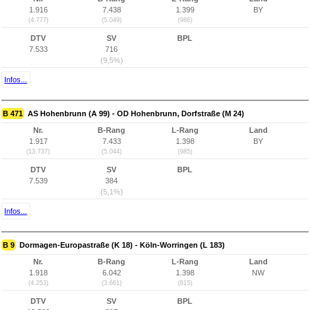
1.916
7.438
1.399
BY
(4.777)
(5.049)
(986)
DTV
SV
BPL
7.533
716
(9,5%)
Infos...
B 471
AS Hohenbrunn (A 99) - OD Hohenbrunn, Dorfstraße (M 24)
Nr.
B-Rang
L-Rang
Land
1.917
7.433
1.398
BY
(13.737)
(5.044)
(985)
DTV
SV
BPL
7.539
384
(5,1%)
Infos...
B 9
Dormagen-Europastraße (K 18) - Köln-Worringen (L 183)
Nr.
B-Rang
L-Rang
Land
1.918
6.042
1.398
NW
(4.253)
(3.661)
(815)
DTV
SV
BPL