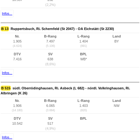
(2,2%)
Infos...
B 13
Ruppertsbuch, Ri. Schernfeld (St 2047) - OA Eichstätt (St 2230)
Nr.
B-Rang
L-Rang
Land
1.905
7.497
1.404
BY
(4.624)
(5.106)
(991)
DTV
SV
BPL
7.416
638
WB*
(8,6%)
Infos...
B 515
südl. Oberrödinghausen, Ri. Asbeck (L 682) - nördl. Volkringhausen, Ri.
Albringen (K 26)
Nr.
B-Rang
L-Rang
Land
1.906
6.065
1.403
NW
(14.180)
(3.684)
(820)
DTV
SV
BPL
10.542
517
(4,9%)
Infos...