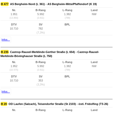
B 477
AS Bergheim-Nord (L 361) - AS Bergheim-Mitte/Pfaffendorf (K 19)
Nr.
B-Rang
L-Rang
Land
1.951
5.992
1.382
NW
(13.864)
(3.611)
(799)
DTV
SV
BPL
10.710
782
(7,3%)
Infos...
B 235
Castrop-Rauxel-Merklinde-Gerther Straße (L 654) - Castrop-Rauxel-
Merklinde-Bövinghauser Straße (L 750)
Nr.
B-Rang
L-Rang
Land
1.952
5.992
1.382
NW
(10.575)
(3.611)
(799)
DTV
SV
BPL
10.710
353
(3,3%)
Infos...
B 20
OD Laufen (Salzach), Teisendorfer Straße (St 2103) - östl. Fridolfing (TS 26)
Nr.
B-Rang
L-Rang
Land