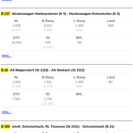
B 237
Hückeswagen-Hartkopsbever (K 5) - Hückeswagen-Kobeshofen (K 5)
Nr.
B-Rang
L-Rang
Land
1.928
6.027
1.393
NW
(10.657)
(3.646)
(810)
DTV
SV
BPL
10.619
478
VB
(4,5%)
Infos...
B 20
AS Malgersdorf (St 2115) - AS Simbach (St 2112)
Nr.
B-Rang
L-Rang
Land
1.929
7.411
1.393
BY
(5.089)
(5.022)
(980)
DTV
SV
BPL
7.591
1.754
(23,1%)
Infos...
B 305
nördl. Schneizlreuth, Ri. Thumsee (St 2101) - Schneizlreuth (B 21)