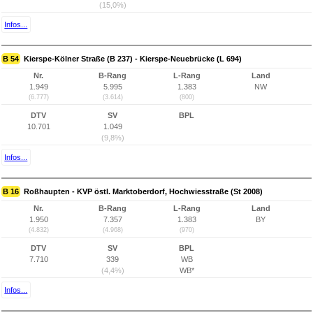
(15,0%)
Infos...
B 54
Kierspe-Kölner Straße (B 237) - Kierspe-Neuebrücke (L 694)
Nr.
B-Rang
L-Rang
Land
1.949
5.995
1.383
NW
(6.777)
(3.614)
(800)
DTV
SV
BPL
10.701
1.049
(9,8%)
Infos...
B 16
Roßhaupten - KVP östl. Marktoberdorf, Hochwiesstraße (St 2008)
Nr.
B-Rang
L-Rang
Land
1.950
7.357
1.383
BY
(4.832)
(4.968)
(970)
DTV
SV
BPL
7.710
339
WB
(4,4%)
WB*
Infos...