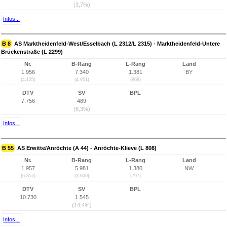
(3,7%)
Infos...
B 8
AS Marktheidenfeld-West/Esselbach (L 2312/L 2315) - Marktheidenfeld-Untere
Brückenstraße (L 2299)
Nr.
B-Rang
L-Rang
Land
1.956
7.340
1.381
BY
(4.135)
(4.951)
(968)
DTV
SV
BPL
7.756
489
(6,3%)
Infos...
B 55
AS Erwitte/Anröchte (A 44) - Anröchte-Klieve (L 808)
Nr.
B-Rang
L-Rang
Land
1.957
5.981
1.380
NW
(6.857)
(3.600)
(797)
DTV
SV
BPL
10.730
1.545
(14,4%)
Infos...