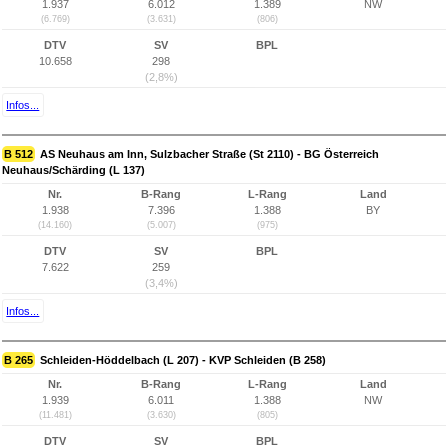
1.937
6.012
1.389
NW
(6.769)
(3.631)
(806)
DTV
SV
BPL
10.658
298
(2,8%)
Infos...
B 512
AS Neuhaus am Inn, Sulzbacher Straße (St 2110) - BG Österreich
Neuhaus/Schärding (L 137)
Nr.
B-Rang
L-Rang
Land
1.938
7.396
1.388
BY
(14.160)
(5.007)
(975)
DTV
SV
BPL
7.622
259
(3,4%)
Infos...
B 265
Schleiden-Höddelbach (L 207) - KVP Schleiden (B 258)
Nr.
B-Rang
L-Rang
Land
1.939
6.011
1.388
NW
(11.481)
(3.630)
(805)
DTV
SV
BPL