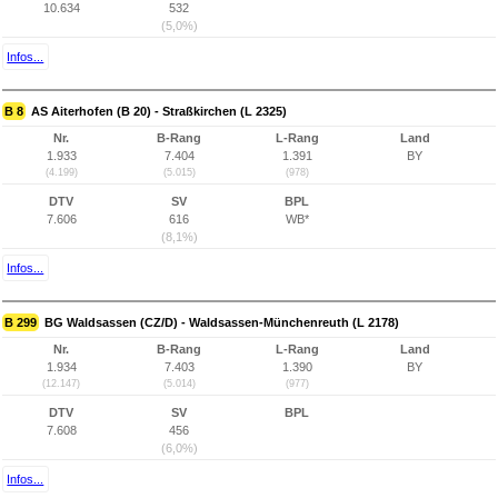
10.634
532
(5,0%)
Infos...
B 8
AS Aiterhofen (B 20) - Straßkirchen (L 2325)
Nr.
B-Rang
L-Rang
Land
1.933
7.404
1.391
BY
(4.199)
(5.015)
(978)
DTV
SV
BPL
7.606
616
WB*
(8,1%)
Infos...
B 299
BG Waldsassen (CZ/D) - Waldsassen-Münchenreuth (L 2178)
Nr.
B-Rang
L-Rang
Land
1.934
7.403
1.390
BY
(12.147)
(5.014)
(977)
DTV
SV
BPL
7.608
456
(6,0%)
Infos...