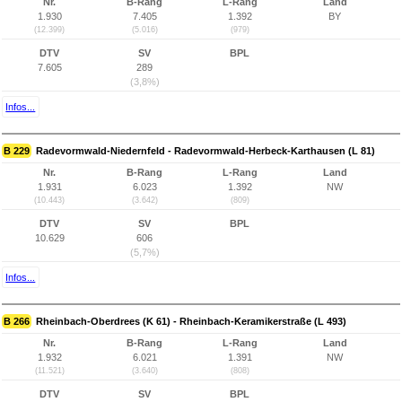
Nr.
B-Rang
L-Rang
Land
1.930
7.405
1.392
BY
(12.399)
(5.016)
(979)
DTV
SV
BPL
7.605
289
(3,8%)
Infos...
B 229
Radevormwald-Niedernfeld - Radevormwald-Herbeck-Karthausen (L 81)
Nr.
B-Rang
L-Rang
Land
1.931
6.023
1.392
NW
(10.443)
(3.642)
(809)
DTV
SV
BPL
10.629
606
(5,7%)
Infos...
B 266
Rheinbach-Oberdrees (K 61) - Rheinbach-Keramikerstraße (L 493)
Nr.
B-Rang
L-Rang
Land
1.932
6.021
1.391
NW
(11.521)
(3.640)
(808)
DTV
SV
BPL