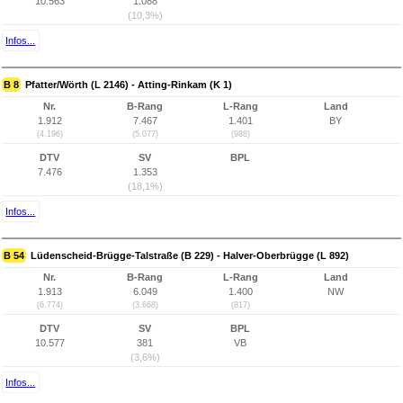
10.563
1.088
(10,3%)
Infos...
B 8
Pfatter/Wörth (L 2146) - Atting-Rinkam (K 1)
Nr.
B-Rang
L-Rang
Land
1.912
7.467
1.401
BY
(4.196)
(5.077)
(988)
DTV
SV
BPL
7.476
1.353
(18,1%)
Infos...
B 54
Lüdenscheid-Brügge-Talstraße (B 229) - Halver-Oberbrügge (L 892)
Nr.
B-Rang
L-Rang
Land
1.913
6.049
1.400
NW
(6.774)
(3.668)
(817)
DTV
SV
BPL
10.577
381
VB
(3,6%)
Infos...