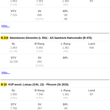
1.953
7.353
1.382
BY
(5.068)
(4.964)
(969)
DTV
SV
BPL
7.721
695
VB
(9,0%)
VB
Infos...
B 219
Ibbenbüren-Dörenthe (L 591) - AS Saerbeck-Hahnstraße (B 475)
Nr.
B-Rang
L-Rang
Land
1.954
5.983
1.381
NW
(10.260)
(3.602)
(798)
DTV
SV
BPL
10.728
944
(8,8%)
Infos...
B 16
KVP westl. Leinau (OAL 12) - Pforzen (St 2015)
Nr.
B-Rang
L-Rang
Land
1.955
7.340
1.381
BY
(4.844)
(4.951)
(968)
DTV
SV
BPL
7.756
287
VB