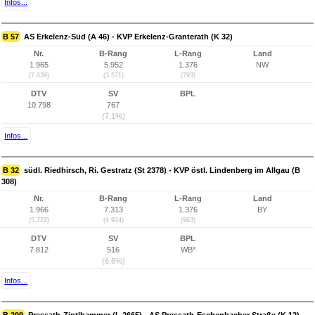
Infos...
B 57
AS Erkelenz-Süd (A 46) - KVP Erkelenz-Granterath (K 32)
Nr.
B-Rang
L-Rang
Land
1.965
5.952
1.376
NW
(7.039)
(3.571)
(793)
DTV
SV
BPL
10.798
767
(7,1%)
Infos...
B 32
südl. Riedhirsch, Ri. Gestratz (St 2378) - KVP östl. Lindenberg im Allgau (B
308)
Nr.
B-Rang
L-Rang
Land
1.966
7.313
1.376
BY
(5.722)
(4.924)
(963)
DTV
SV
BPL
7.812
516
WB*
(6,6%)
Infos...