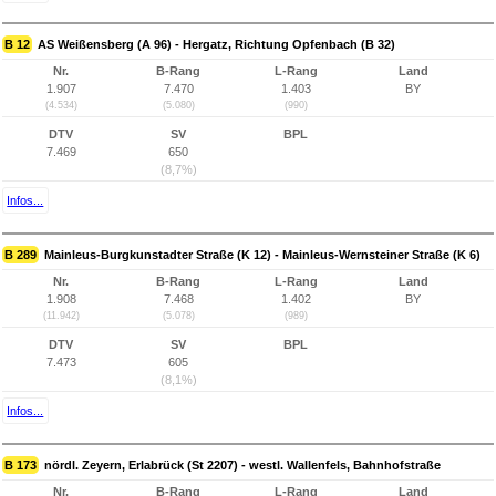
B 12
AS Weißensberg (A 96) - Hergatz, Richtung Opfenbach (B 32)
Nr.
B-Rang
L-Rang
Land
1.907
7.470
1.403
BY
(4.534)
(5.080)
(990)
DTV
SV
BPL
7.469
650
(8,7%)
Infos...
B 289
Mainleus-Burgkunstadter Straße (K 12) - Mainleus-Wernsteiner Straße (K 6)
Nr.
B-Rang
L-Rang
Land
1.908
7.468
1.402
BY
(11.942)
(5.078)
(989)
DTV
SV
BPL
7.473
605
(8,1%)
Infos...
B 173
nördl. Zeyern, Erlabrück (St 2207) - westl. Wallenfels, Bahnhofstraße
Nr.
B-Rang
L-Rang
Land