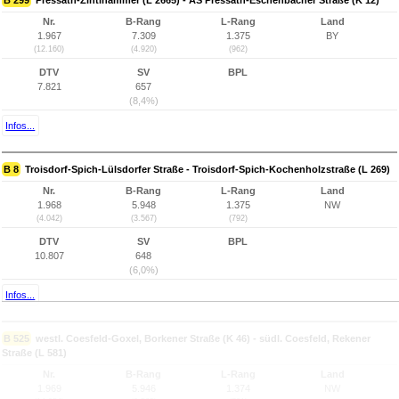
B 299
Pressath-Zintlhammer (L 2665) - AS Pressath-Eschenbacher Straße (K 12)
Nr.
B-Rang
L-Rang
Land
1.967
7.309
1.375
BY
(12.160)
(4.920)
(962)
DTV
SV
BPL
7.821
657
(8,4%)
Infos...
B 8
Troisdorf-Spich-Lülsdorfer Straße - Troisdorf-Spich-Kochenholzstraße (L 269)
Nr.
B-Rang
L-Rang
Land
1.968
5.948
1.375
NW
(4.042)
(3.567)
(792)
DTV
SV
BPL
10.807
648
(6,0%)
Infos...
B 525
westl. Coesfeld-Goxel, Borkener Straße (K 46) - südl. Coesfeld, Rekener
Straße (L 581)
Nr.
B-Rang
L-Rang
Land
1.969
5.946
1.374
NW