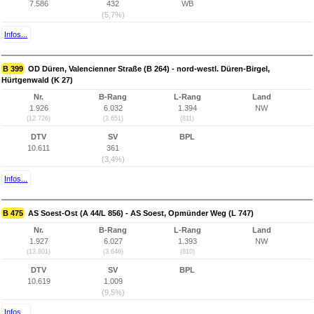
7.586
432
WB
(5,7%)
Infos...
B 399
OD Düren, Valencienner Straße (B 264) - nord-westl. Düren-Birgel,
Hürtgenwald (K 27)
Nr.
B-Rang
L-Rang
Land
1.926
6.032
1.394
NW
(12.726)
(3.651)
(811)
DTV
SV
BPL
10.611
361
(3,4%)
Infos...
B 475
AS Soest-Ost (A 44/L 856) - AS Soest, Opmünder Weg (L 747)
Nr.
B-Rang
L-Rang
Land
1.927
6.027
1.393
NW
(13.801)
(3.646)
(810)
DTV
SV
BPL
10.619
1.009
(9,5%)
Infos...