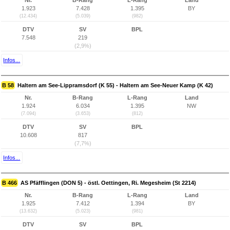
Nr.
B-Rang
L-Rang
Land
1.923
7.428
1.395
BY
(12.434)
(5.039)
(982)
DTV
SV
BPL
7.548
219
(2,9%)
Infos...
B 58
Haltern am See-Lippramsdorf (K 55) - Haltern am See-Neuer Kamp (K 42)
Nr.
B-Rang
L-Rang
Land
1.924
6.034
1.395
NW
(7.094)
(3.653)
(812)
DTV
SV
BPL
10.608
817
(7,7%)
Infos...
B 466
AS Pfäfflingen (DON 5) - östl. Oettingen, Ri. Megesheim (St 2214)
Nr.
B-Rang
L-Rang
Land
1.925
7.412
1.394
BY
(13.632)
(5.023)
(981)
DTV
SV
BPL