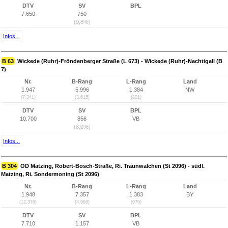
DTV
SV
BPL
7.650
750
(9,8%)
Infos...
B 63
Wickede (Ruhr)-Fröndenberger Straße (L 673) - Wickede (Ruhr)-Nachtigall (B
7)
Nr.
B-Rang
L-Rang
Land
1.947
5.996
1.384
NW
(7.341)
(3.615)
(801)
DTV
SV
BPL
10.700
856
VB
(8,0%)
Infos...
B 304
OD Matzing, Robert-Bosch-Straße, Ri. Traunwalchen (St 2096) - südl.
Matzing, Ri. Sondermoning (St 2096)
Nr.
B-Rang
L-Rang
Land
1.948
7.357
1.383
BY
(12.376)
(4.968)
(970)
DTV
SV
BPL
7.710
1.157
VB