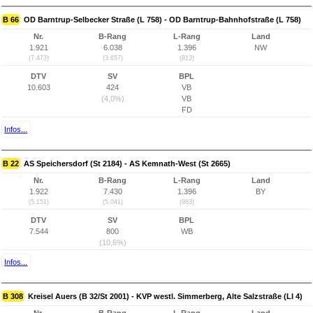
B 66
OD Barntrup-Selbecker Straße (L 758) - OD Barntrup-Bahnhofstraße (L 758)
Nr.
B-Rang
L-Rang
Land
1.921
6.038
1.396
NW
(7.473)
(3.657)
(813)
DTV
SV
BPL
10.603
424
VB
(4,0%)
VB
FD
Infos...
B 22
AS Speichersdorf (St 2184) - AS Kemnath-West (St 2665)
Nr.
B-Rang
L-Rang
Land
1.922
7.430
1.396
BY
(5.151)
(5.041)
(983)
DTV
SV
BPL
7.544
800
WB
(10,6%)
Infos...
B 308
Kreisel Auers (B 32/St 2001) - KVP westl. Simmerberg, Alte Salzstraße (LI 4)