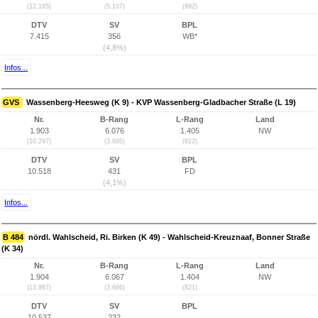
(12.165)
(5.107)
(992)
DTV
SV
BPL
7.415
356
WB*
(4,8%)
Infos...
GVS
Wassenberg-Heesweg (K 9) - KVP Wassenberg-Gladbacher Straße (L 19)
Nr.
B-Rang
L-Rang
Land
1.903
6.076
1.405
NW
(10.297)
(3.695)
(822)
DTV
SV
BPL
10.518
431
FD
(4,1%)
Infos...
B 484
nördl. Wahlscheid, Ri. Birken (K 49) - Wahlscheid-Kreuznaaf, Bonner Straße
(K 34)
Nr.
B-Rang
L-Rang
Land
1.904
6.067
1.404
NW
(13.967)
(3.686)
(821)
DTV
SV
BPL
10.537
232