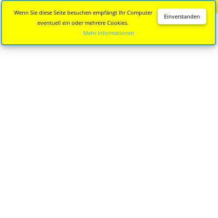
Diese Seite wird nicht mehr aktualisiert.
Zur neuen Seite
Wenn Sie diese Seite besuchen empfängt Ihr Computer
Einverstanden
eventuell ein oder mehrere Cookies.
Mehr Informationen