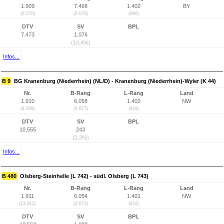
1.909
7.468
1.402
BY
(9.270)
(5.078)
(989)
DTV
SV
BPL
7.473
1.076
(14,4%)
Infos...
B 9
BG Kranenburg (Niederrhein) (NL/D) - Kranenburg (Niederrhein)-Wyler (K 44)
Nr.
B-Rang
L-Rang
Land
1.910
6.058
1.402
NW
(4.209)
(3.677)
(819)
DTV
SV
BPL
10.555
243
(2,3%)
Infos...
B 480
Olsberg-Steinhelle (L 742) - südl. Olsberg (L 743)
Nr.
B-Rang
L-Rang
Land
1.911
6.054
1.401
NW
(13.912)
(3.673)
(818)
DTV
SV
BPL