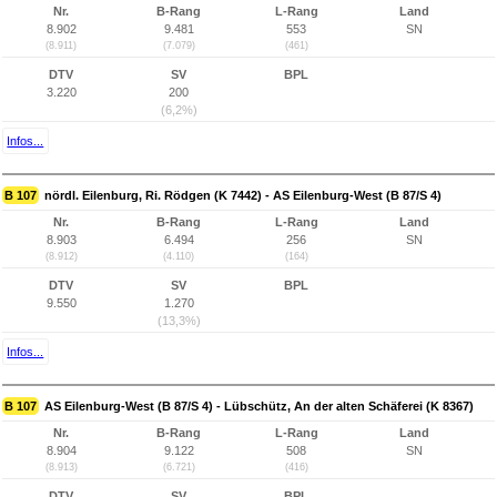
Nr.
B-Rang
L-Rang
Land
8.902
9.481
553
SN
(8.911)
(7.079)
(461)
DTV
SV
BPL
3.220
200
(6,2%)
Infos...
B 107
nördl. Eilenburg, Ri. Rödgen (K 7442) - AS Eilenburg-West (B 87/S 4)
Nr.
B-Rang
L-Rang
Land
8.903
6.494
256
SN
(8.912)
(4.110)
(164)
DTV
SV
BPL
9.550
1.270
(13,3%)
Infos...
B 107
AS Eilenburg-West (B 87/S 4) - Lübschütz, An der alten Schäferei (K 8367)
Nr.
B-Rang
L-Rang
Land
8.904
9.122
508
SN
(8.913)
(6.721)
(416)
DTV
SV
BPL