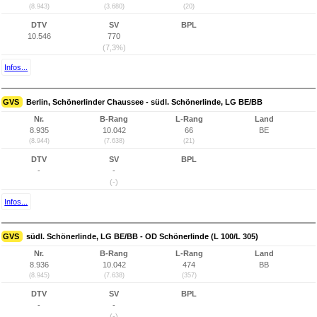
(8.943)
(3.680)
(20)
DTV
SV
BPL
10.546
770
(7,3%)
Infos...
GVS
Berlin, Schönerlinder Chaussee - südl. Schönerlinde, LG BE/BB
Nr.
B-Rang
L-Rang
Land
8.935
10.042
66
BE
(8.944)
(7.638)
(21)
DTV
SV
BPL
-
-
(-)
Infos...
GVS
südl. Schönerlinde, LG BE/BB - OD Schönerlinde (L 100/L 305)
Nr.
B-Rang
L-Rang
Land
8.936
10.042
474
BB
(8.945)
(7.638)
(357)
DTV
SV
BPL
-
-
(-)