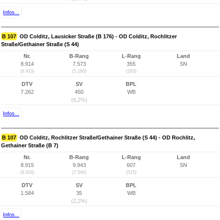
Infos...
B 107
OD Colditz, Lausicker Straße (B 176) - OD Colditz, Rochlitzer
Straße/Gethainer Straße (S 44)
Nr.
B-Rang
L-Rang
Land
8.914
7.573
355
SN
(8.923)
(5.180)
(263)
DTV
SV
BPL
7.262
450
WB
(6,2%)
Infos...
B 107
OD Colditz, Rochlitzer Straße/Gethainer Straße (S 44) - OD Rochlitz,
Gethainer Straße (B 7)
Nr.
B-Rang
L-Rang
Land
8.915
9.943
607
SN
(8.924)
(7.540)
(515)
DTV
SV
BPL
1.584
35
WB
(2,2%)
Infos...