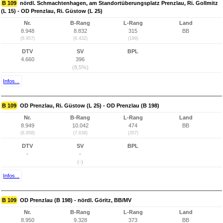
B 109
nördl. Schmachtenhagen, am Standortüberungsplatz Prenzlau, Ri. Gollmitz
(L 15) - OD Prenzlau, Ri. Güstow (L 25)
Nr.
B-Rang
L-Rang
Land
8.948
8.832
315
BB
(8.957)
(6.432)
(199)
DTV
SV
BPL
4.660
396
(8,5%)
Infos...
B 109
OD Prenzlau, Ri. Güstow (L 25) - OD Prenzlau (B 198)
Nr.
B-Rang
L-Rang
Land
8.949
10.042
474
BB
(8.958)
(7.638)
(357)
DTV
SV
BPL
-
-
(-)
Infos...
B 109
OD Prenzlau (B 198) - nördl. Göritz, BB/MV
Nr.
B-Rang
L-Rang
Land
8.950
9.328
373
BB