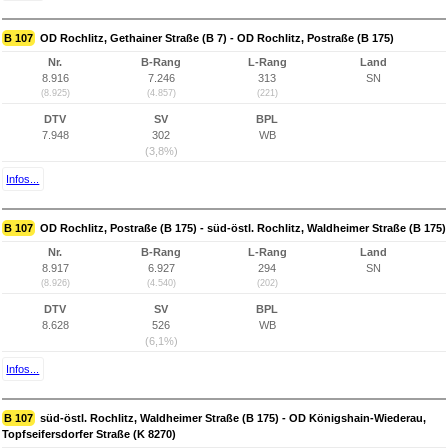
B 107
OD Rochlitz, Gethainer Straße (B 7) - OD Rochlitz, Postraße (B 175)
Nr.
B-Rang
L-Rang
Land
8.916
7.246
313
SN
(8.925)
(4.857)
(221)
DTV
SV
BPL
7.948
302
WB
(3,8%)
Infos...
B 107
OD Rochlitz, Postraße (B 175) - süd-östl. Rochlitz, Waldheimer Straße (B 175)
Nr.
B-Rang
L-Rang
Land
8.917
6.927
294
SN
(8.926)
(4.540)
(202)
DTV
SV
BPL
8.628
526
WB
(6,1%)
Infos...
B 107
süd-östl. Rochlitz, Waldheimer Straße (B 175) - OD Königshain-Wiederau,
Topfseifersdorfer Straße (K 8270)