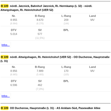
B 109
nördl. Jatznick, Bahnhof Jatznick, Ri. Herrnkamp (L 32) - nördl.
Altwigshagen, Ri. Heinrichshof (UER 52)
Nr.
B-Rang
L-Rang
Land
8.955
8.670
209
MV
(8.964)
(6.270)
(144)
DTV
SV
BPL
5.014
577
(11,5%)
Infos...
B 109
nördl. Altwigshagen, Ri. Heinrichshof (UER 52) - OD Ducherow, Hauptstraße
(L 31)
Nr.
B-Rang
L-Rang
Land
8.956
7.889
170
MV
(8.965)
(5.493)
(105)
DTV
SV
BPL
6.596
462
(7,0%)
Infos...
B 109
OD Ducherow, Hauptstraße (L 31) - AS Anklam-Süd, Pasewalker Allee