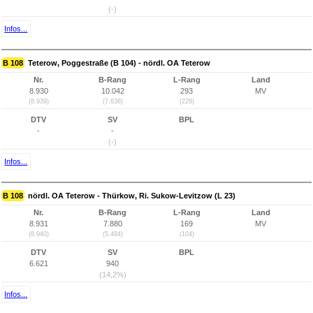
(-)
Infos...
B 108
Teterow, Poggestraße (B 104) - nördl. OA Teterow
Nr.
B-Rang
L-Rang
Land
8.930
10.042
293
MV
(8.939)
(7.638)
(228)
DTV
SV
BPL
-
-
(-)
Infos...
B 108
nördl. OA Teterow - Thürkow, Ri. Sukow-Levitzow (L 23)
Nr.
B-Rang
L-Rang
Land
8.931
7.880
169
MV
(8.940)
(5.484)
(104)
DTV
SV
BPL
6.621
940
(14,2%)
Infos...