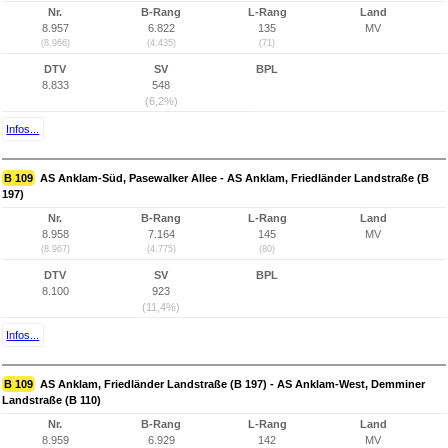
Nr.
B-Rang
L-Rang
Land
8.957
6.822
135
MV
(8.966)
(4.435)
(71)
DTV
SV
BPL
8.833
548
(6,2%)
Infos...
B 109
AS Anklam-Süd, Pasewalker Allee - AS Anklam, Friedländer Landstraße (B
197)
Nr.
B-Rang
L-Rang
Land
8.958
7.164
145
MV
(8.967)
(4.775)
(80)
DTV
SV
BPL
8.100
923
(11,4%)
Infos...
B 109
AS Anklam, Friedländer Landstraße (B 197) - AS Anklam-West, Demminer
Landstraße (B 110)
Nr.
B-Rang
L-Rang
Land
8.959
6.929
142
MV