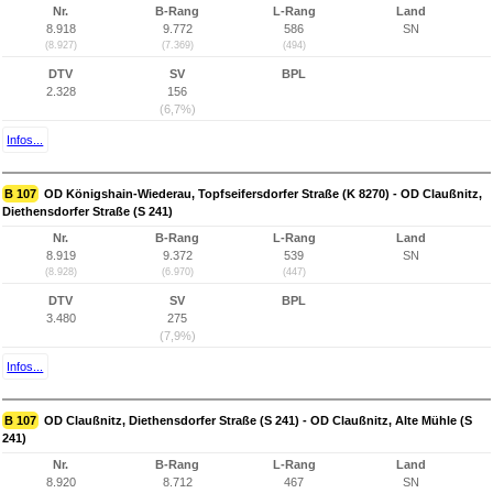
Nr.
B-Rang
L-Rang
Land
8.918
9.772
586
SN
(8.927)
(7.369)
(494)
DTV
SV
BPL
2.328
156
(6,7%)
Infos...
B 107
OD Königshain-Wiederau, Topfseifersdorfer Straße (K 8270) - OD Claußnitz,
Diethensdorfer Straße (S 241)
Nr.
B-Rang
L-Rang
Land
8.919
9.372
539
SN
(8.928)
(6.970)
(447)
DTV
SV
BPL
3.480
275
(7,9%)
Infos...
B 107
OD Claußnitz, Diethensdorfer Straße (S 241) - OD Claußnitz, Alte Mühle (S
241)
Nr.
B-Rang
L-Rang
Land
8.920
8.712
467
SN