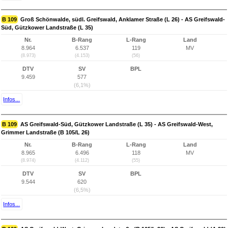
B 109
Groß Schönwalde, südl. Greifswald, Anklamer Straße (L 26) - AS Greifswald-
Süd, Gützkower Landstraße (L 35)
Nr.
B-Rang
L-Rang
Land
8.964
6.537
119
MV
(8.973)
(4.153)
(56)
DTV
SV
BPL
9.459
577
(6,1%)
Infos...
B 109
AS Greifswald-Süd, Gützkower Landstraße (L 35) - AS Greifswald-West,
Grimmer Landstraße (B 105/L 26)
Nr.
B-Rang
L-Rang
Land
8.965
6.496
118
MV
(8.974)
(4.112)
(55)
DTV
SV
BPL
9.544
620
(6,5%)
Infos...