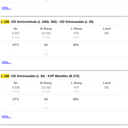
Infos...
L 100
OD Schönerlinde (L 100/L 305) - OD Schönwalde (L 30)
Nr.
B-Rang
L-Rang
Land
8.937
10.042
474
BB
(8.946)
(7.638)
(357)
DTV
SV
BPL
-
-
(-)
Infos...
L 100
OD Schönwalde (L 30) - KVP Wandlitz (B 273)
Nr.
B-Rang
L-Rang
Land
8.938
10.042
474
BB
(8.947)
(7.638)
(357)
DTV
SV
BPL
-
-
(-)
Infos...