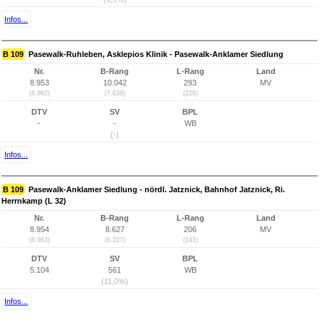
Infos...
B 109
Pasewalk-Ruhleben, Asklepios Klinik - Pasewalk-Anklamer Siedlung
Nr.
B-Rang
L-Rang
Land
8.953
10.042
293
MV
(8.962)
(7.638)
(228)
DTV
SV
BPL
-
-
WB
(-)
Infos...
B 109
Pasewalk-Anklamer Siedlung - nördl. Jatznick, Bahnhof Jatznick, Ri.
Herrnkamp (L 32)
Nr.
B-Rang
L-Rang
Land
8.954
8.627
206
MV
(8.963)
(6.227)
(141)
DTV
SV
BPL
5.104
561
WB
(11,0%)
Infos...