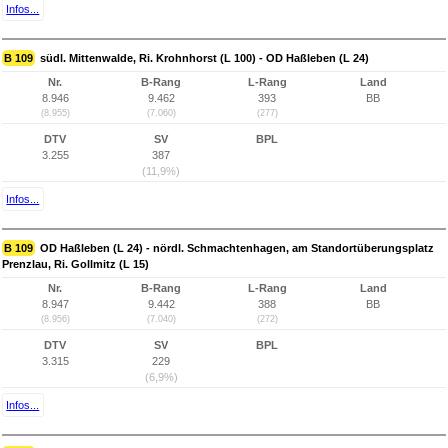
Infos...
B 109
südl. Mittenwalde, Ri. Krohnhorst (L 100) - OD Haßleben (L 24)
Nr.
B-Rang
L-Rang
Land
8.946
9.462
393
BB
(8.955)
(7.060)
(277)
DTV
SV
BPL
3.255
387
(11,9%)
Infos...
B 109
OD Haßleben (L 24) - nördl. Schmachtenhagen, am Standortüberungsplatz
Prenzlau, Ri. Gollmitz (L 15)
Nr.
B-Rang
L-Rang
Land
8.947
9.442
388
BB
(8.956)
(7.040)
(272)
DTV
SV
BPL
3.315
229
(6,9%)
Infos...