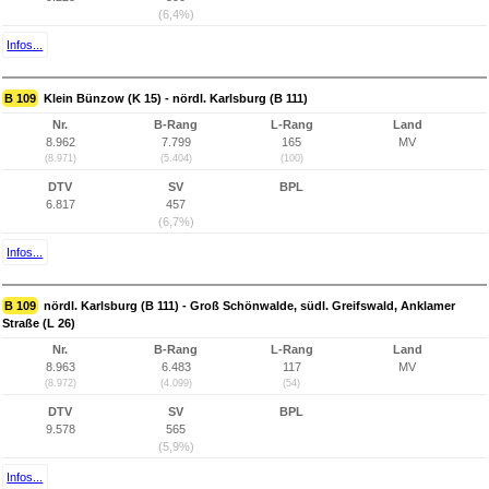
(6,4%)
Infos...
B 109
Klein Bünzow (K 15) - nördl. Karlsburg (B 111)
Nr.
B-Rang
L-Rang
Land
8.962
7.799
165
MV
(8.971)
(5.404)
(100)
DTV
SV
BPL
6.817
457
(6,7%)
Infos...
B 109
nördl. Karlsburg (B 111) - Groß Schönwalde, südl. Greifswald, Anklamer
Straße (L 26)
Nr.
B-Rang
L-Rang
Land
8.963
6.483
117
MV
(8.972)
(4.099)
(54)
DTV
SV
BPL
9.578
565
(5,9%)
Infos...