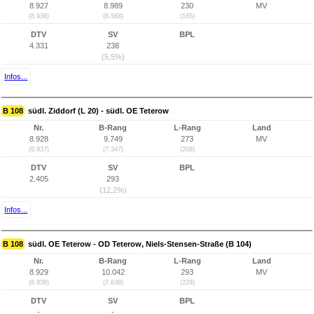
8.927
8.989
230
MV
(8.936)
(6.588)
(165)
DTV
SV
BPL
4.331
238
(5,5%)
Infos...
B 108
südl. Ziddorf (L 20) - südl. OE Teterow
Nr.
B-Rang
L-Rang
Land
8.928
9.749
273
MV
(8.937)
(7.347)
(208)
DTV
SV
BPL
2.405
293
(12,2%)
Infos...
B 108
südl. OE Teterow - OD Teterow, Niels-Stensen-Straße (B 104)
Nr.
B-Rang
L-Rang
Land
8.929
10.042
293
MV
(8.938)
(7.638)
(228)
DTV
SV
BPL
-
-