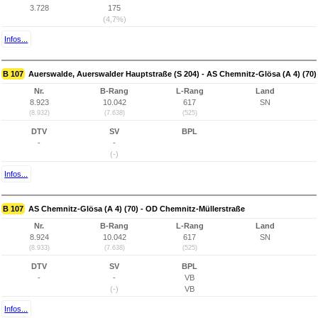
3.728
175
(4,7%)
Infos...
B 107
Auerswalde, Auerswalder Hauptstraße (S 204) - AS Chemnitz-Glösa (A 4) (70)
Nr.
B-Rang
L-Rang
Land
8.923
10.042
617
SN
(8.932)
(7.638)
(525)
DTV
SV
BPL
-
-
(-)
Infos...
B 107
AS Chemnitz-Glösa (A 4) (70) - OD Chemnitz-Müllerstraße
Nr.
B-Rang
L-Rang
Land
8.924
10.042
617
SN
(8.933)
(7.638)
(525)
DTV
SV
BPL
-
-
VB
(-)
VB
Infos...