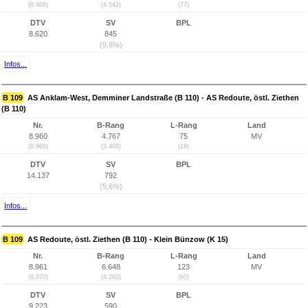
(8.968)
(4.542)
(77)
DTV
SV
BPL
8.620
845
(9,8%)
Infos...
B 109
AS Anklam-West, Demminer Landstraße (B 110) - AS Redoute, östl. Ziethen
(B 110)
Nr.
B-Rang
L-Rang
Land
8.960
4.767
75
MV
(8.969)
(2.409)
(19)
DTV
SV
BPL
14.137
792
(5,6%)
Infos...
B 109
AS Redoute, östl. Ziethen (B 110) - Klein Bünzow (K 15)
Nr.
B-Rang
L-Rang
Land
8.961
6.648
123
MV
(8.970)
(4.263)
(60)
DTV
SV
BPL
9.223
590