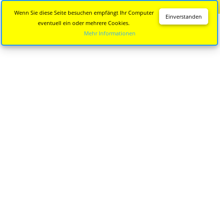
Diese Seite wird nicht mehr aktualisiert.
Zur neuen Seite
Wenn Sie diese Seite besuchen empfängt Ihr Computer
Einverstanden
eventuell ein oder mehrere Cookies.
Mehr Informationen