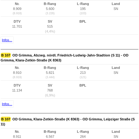
Nr.
B-Rang
L-Rang
Land
8.909
5.600
195
SN
(8.918)
(3.226)
(103)
DTV
SV
BPL
11.701
515
(4,4%)
Infos...
B 107
OD Grimma, Abzwg. nördl. Friedrich-Ludwig-Jahn-Stadtion (S 11) - OD
Grimma, Klara-Zetkin-Straße (K 8363)
Nr.
B-Rang
L-Rang
Land
8.910
5.821
213
SN
(8.919)
(3.444)
(121)
DTV
SV
BPL
11.134
768
(6,9%)
Infos...
B 107
OD Grimma, Klara-Zetkin-Straße (K 8363) - OD Grimma, Leipziger Straße (S
11)
Nr.
B-Rang
L-Rang
Land
8.911
6.567
264
SN