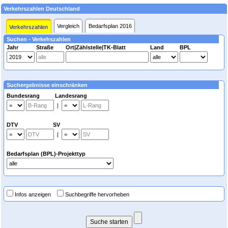
Verkehrszahlen Deutschland
Vergleich
Bedarfsplan 2016
Verkehrszahlen
Suchen - Verkehszahlen
Jahr
Straße
Ort|Zählstelle|TK-Blatt
Land
BPL
Suchergebnisse einschränken
Bundesrang Landesrang
|
DTV SV
|
Bedarfsplan (BPL)-Projekttyp
Infos anzeigen
Suchbegriffe hervorheben