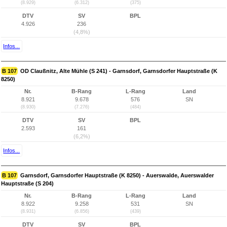
(8.929)
(6.312)
(375)
DTV
SV
BPL
4.926
236
(4,8%)
Infos...
B 107
OD Claußnitz, Alte Mühle (S 241) - Garnsdorf, Garnsdorfer Hauptstraße (K
8250)
Nr.
B-Rang
L-Rang
Land
8.921
9.678
576
SN
(8.930)
(7.276)
(484)
DTV
SV
BPL
2.593
161
(6,2%)
Infos...
B 107
Garnsdorf, Garnsdorfer Hauptstraße (K 8250) - Auerswalde, Auerswalder
Hauptstraße (S 204)
Nr.
B-Rang
L-Rang
Land
8.922
9.258
531
SN
(8.931)
(6.856)
(439)
DTV
SV
BPL