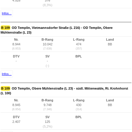
4.528
376
(8,3%)
Infos...
B 109
OD Templin, Vietmannsdorfer Straße (L 216) - OD Templin, Obere
Mühlenstraße (L 23)
Nr.
B-Rang
L-Rang
Land
8.944
10.042
474
BB
(8.953)
(7.638)
(357)
DTV
SV
BPL
-
-
(-)
Infos...
B 109
OD Templin, Obere Mühlenstraße (L 23) - südl. Mittenwalde, Ri. Krohnhorst
(L 100)
Nr.
B-Rang
L-Rang
Land
8.945
9.748
430
BB
(8.954)
(7.346)
(314)
DTV
SV
BPL
2.407
125
(5,2%)