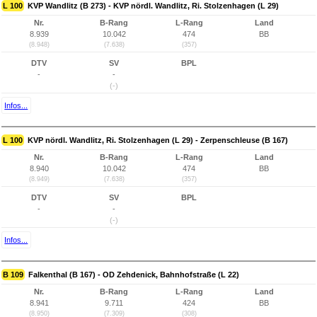
L 100
KVP Wandlitz (B 273) - KVP nördl. Wandlitz, Ri. Stolzenhagen (L 29)
Nr.
B-Rang
L-Rang
Land
8.939
10.042
474
BB
(8.948)
(7.638)
(357)
DTV
SV
BPL
-
-
(-)
Infos...
L 100
KVP nördl. Wandlitz, Ri. Stolzenhagen (L 29) - Zerpenschleuse (B 167)
Nr.
B-Rang
L-Rang
Land
8.940
10.042
474
BB
(8.949)
(7.638)
(357)
DTV
SV
BPL
-
-
(-)
Infos...
B 109
Falkenthal (B 167) - OD Zehdenick, Bahnhofstraße (L 22)
Nr.
B-Rang
L-Rang
Land
8.941
9.711
424
BB
(8.950)
(7.309)
(308)