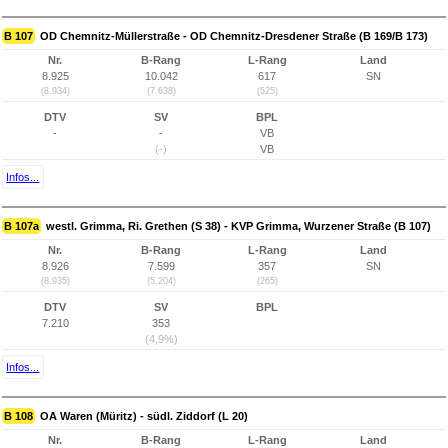
B 107
OD Chemnitz-Müllerstraße - OD Chemnitz-Dresdener Straße (B 169/B 173)
Nr.
B-Rang
L-Rang
Land
8.925
10.042
617
SN
(8.934)
(7.638)
(525)
DTV
SV
BPL
-
-
VB
(-)
VB
Infos...
B 107a
westl. Grimma, Ri. Grethen (S 38) - KVP Grimma, Wurzener Straße (B 107)
Nr.
B-Rang
L-Rang
Land
8.926
7.599
357
SN
(8.935)
(5.204)
(265)
DTV
SV
BPL
7.210
353
(4,9%)
Infos...
B 108
OA Waren (Müritz) - südl. Ziddorf (L 20)
Nr.
B-Rang
L-Rang
Land