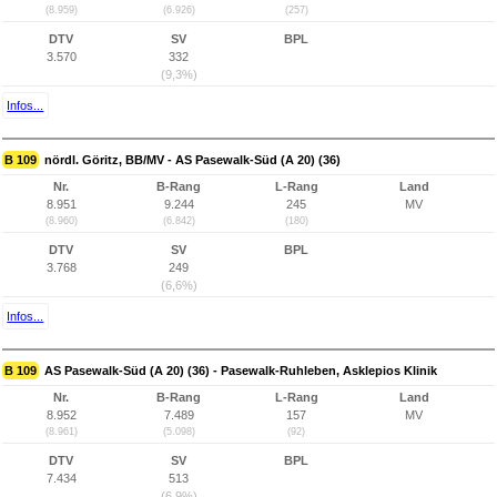
(8.959)
(6.926)
(257)
DTV
SV
BPL
3.570
332
(9,3%)
Infos...
B 109
nördl. Göritz, BB/MV - AS Pasewalk-Süd (A 20) (36)
Nr.
B-Rang
L-Rang
Land
8.951
9.244
245
MV
(8.960)
(6.842)
(180)
DTV
SV
BPL
3.768
249
(6,6%)
Infos...
B 109
AS Pasewalk-Süd (A 20) (36) - Pasewalk-Ruhleben, Asklepios Klinik
Nr.
B-Rang
L-Rang
Land
8.952
7.489
157
MV
(8.961)
(5.098)
(92)
DTV
SV
BPL
7.434
513
(6,9%)