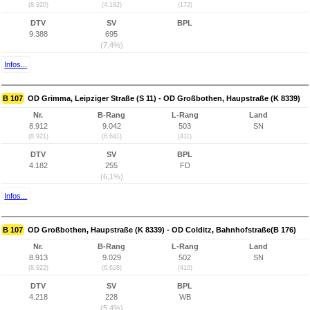
(8.920)
(4.182)
(172)
DTV
SV
BPL
9.388
695
(7,4%)
Infos...
B 107
OD Grimma, Leipziger Straße (S 11) - OD Großbothen, Haupstraße (K 8339)
Nr.
B-Rang
L-Rang
Land
8.912
9.042
503
SN
(8.921)
(6.641)
(411)
DTV
SV
BPL
4.182
255
FD
(6,1%)
Infos...
B 107
OD Großbothen, Haupstraße (K 8339) - OD Colditz, Bahnhofstraße(B 176)
Nr.
B-Rang
L-Rang
Land
8.913
9.029
502
SN
(8.922)
(6.628)
(410)
DTV
SV
BPL
4.218
228
WB
(5,4%)