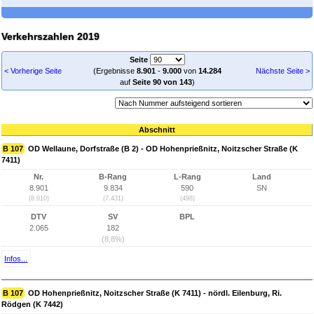
Verkehrszahlen 2019
Seite
< Vorherige Seite
(Ergebnisse
8.901
-
9.000
von
14.284
Nächste Seite >
auf
Seite 90 von 143
)
Abschnitt
B 107
OD Wellaune, Dorfstraße (B 2) - OD Hohenprießnitz, Noitzscher Straße (K
7411)
Nr.
B-Rang
L-Rang
Land
8.901
9.834
590
SN
(8.910)
(7.431)
(498)
DTV
SV
BPL
2.065
182
(8,8%)
Infos...
B 107
OD Hohenprießnitz, Noitzscher Straße (K 7411) - nördl. Eilenburg, Ri.
Rödgen (K 7442)