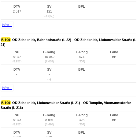
DTV
SV
BPL
2.517
121
(4,8%)
Infos...
B 109
OD Zehdenick, Bahnhofstraße (L 22) - OD Zehdenick, Liebenwalder Straße (L
21)
Nr.
B-Rang
L-Rang
Land
8.942
10.042
474
BB
(8.951)
(7.638)
(357)
DTV
SV
BPL
-
-
(-)
Infos...
B 109
OD Zehdenick, Liebenwalder Straße (L 21) - OD Templin, Vietmannsdorfer
Straße (L 216)
Nr.
B-Rang
L-Rang
Land
8.943
8.891
323
BB
(8.952)
(6.490)
(207)
DTV
SV
BPL