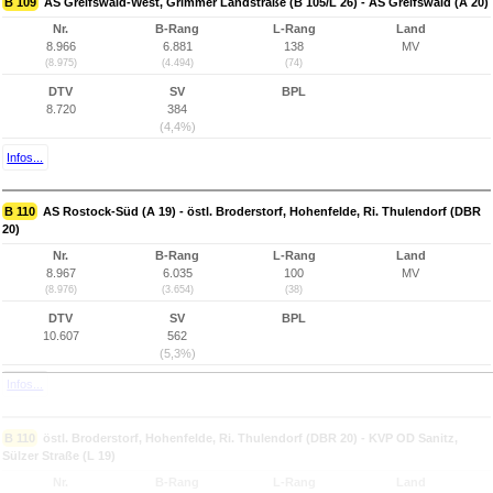
B 109
AS Greifswald-West, Grimmer Landstraße (B 105/L 26) - AS Greifswald (A 20)
Nr.
B-Rang
L-Rang
Land
8.966
6.881
138
MV
(8.975)
(4.494)
(74)
DTV
SV
BPL
8.720
384
(4,4%)
Infos...
B 110
AS Rostock-Süd (A 19) - östl. Broderstorf, Hohenfelde, Ri. Thulendorf (DBR
20)
Nr.
B-Rang
L-Rang
Land
8.967
6.035
100
MV
(8.976)
(3.654)
(38)
DTV
SV
BPL
10.607
562
(5,3%)
Infos...
B 110
östl. Broderstorf, Hohenfelde, Ri. Thulendorf (DBR 20) - KVP OD Sanitz,
Sülzer Straße (L 19)
Nr.
B-Rang
L-Rang
Land