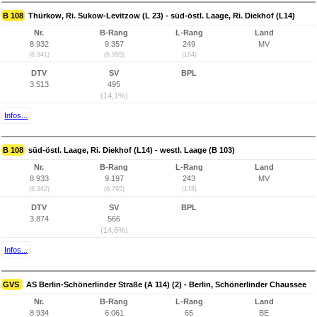
B 108
Thürkow, Ri. Sukow-Levitzow (L 23) - süd-östl. Laage, Ri. Diekhof (L14)
Nr.
B-Rang
L-Rang
Land
8.932
9.357
249
MV
(8.941)
(6.955)
(184)
DTV
SV
BPL
3.513
495
(14,1%)
Infos...
B 108
süd-östl. Laage, Ri. Diekhof (L14) - westl. Laage (B 103)
Nr.
B-Rang
L-Rang
Land
8.933
9.197
243
MV
(8.942)
(6.795)
(178)
DTV
SV
BPL
3.874
566
(14,6%)
Infos...
GVS
AS Berlin-Schönerlinder Straße (A 114) (2) - Berlin, Schönerlinder Chaussee
Nr.
B-Rang
L-Rang
Land
8.934
6.061
65
BE