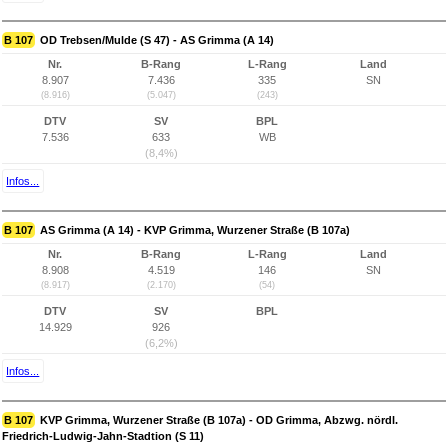
B 107
OD Trebsen/Mulde (S 47) - AS Grimma (A 14)
Nr.
B-Rang
L-Rang
Land
8.907
7.436
335
SN
(8.916)
(5.047)
(243)
DTV
SV
BPL
7.536
633
WB
(8,4%)
Infos...
B 107
AS Grimma (A 14) - KVP Grimma, Wurzener Straße (B 107a)
Nr.
B-Rang
L-Rang
Land
8.908
4.519
146
SN
(8.917)
(2.170)
(54)
DTV
SV
BPL
14.929
926
(6,2%)
Infos...
B 107
KVP Grimma, Wurzener Straße (B 107a) - OD Grimma, Abzwg. nördl.
Friedrich-Ludwig-Jahn-Stadtion (S 11)