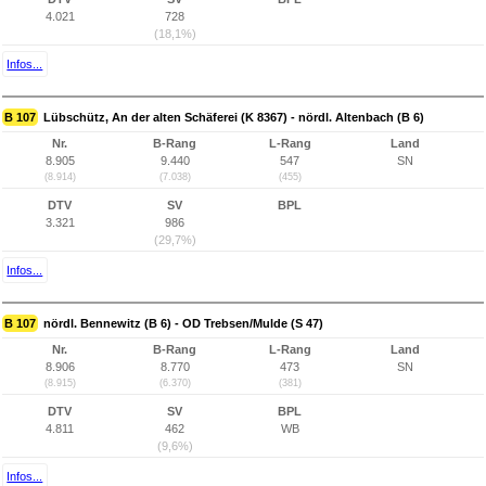
4.021
728
(18,1%)
Infos...
B 107
Lübschütz, An der alten Schäferei (K 8367) - nördl. Altenbach (B 6)
Nr.
B-Rang
L-Rang
Land
8.905
9.440
547
SN
(8.914)
(7.038)
(455)
DTV
SV
BPL
3.321
986
(29,7%)
Infos...
B 107
nördl. Bennewitz (B 6) - OD Trebsen/Mulde (S 47)
Nr.
B-Rang
L-Rang
Land
8.906
8.770
473
SN
(8.915)
(6.370)
(381)
DTV
SV
BPL
4.811
462
WB
(9,6%)
Infos...