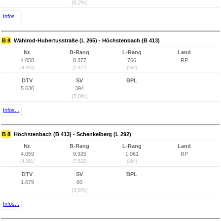
(6,2%)
Infos...
B 8
Wahlrod-Hubertusstraße (L 265) - Höchstenbach (B 413)
Nr.
B-Rang
L-Rang
Land
4.058
8.377
766
RP
(4.060)
(5.977)
(592)
DTV
SV
BPL
5.630
394
(7,0%)
Infos...
B 8
Höchstenbach (B 413) - Schenkelberg (L 292)
Nr.
B-Rang
L-Rang
Land
4.059
9.925
1.061
RP
(4.061)
(7.522)
(884)
DTV
SV
BPL
1.679
60
(3,6%)
Infos...