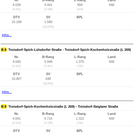
Nr.
B-Rang
L-Rang
Land
4.039
4.441
994
NW
(4.041)
(2.098)
(418)
DTV
SV
BPL
15.188
1.580
(10,4%)
Infos...
B 8
Troisdorf-Spich-Lülsdorfer Straße - Troisdorf-Spich-Kochenholzstraße (L 269)
Nr.
B-Rang
L-Rang
Land
4.040
5.948
1.375
NW
(4.042)
(3.567)
(792)
DTV
SV
BPL
10.807
648
(6,0%)
Infos...
B 8
Troisdorf-Spich-Kochenholzstraße (L 269) - Troisdorf-Sieglarer Straße
Nr.
B-Rang
L-Rang
Land
4.041
5.715
1.322
NW
(4.043)
(3.338)
(740)
DTV
SV
BPL