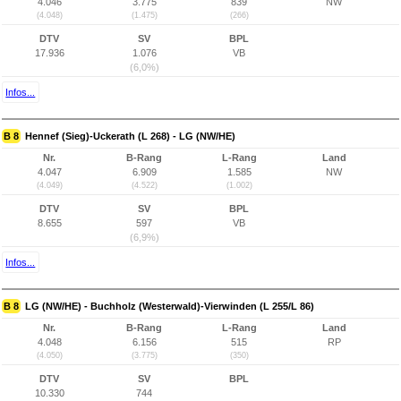
4.046
3.775
839
NW
(4.048)
(1.475)
(266)
DTV
SV
BPL
17.936
1.076
VB
(6,0%)
Infos...
B 8
Hennef (Sieg)-Uckerath (L 268) - LG (NW/HE)
Nr.
B-Rang
L-Rang
Land
4.047
6.909
1.585
NW
(4.049)
(4.522)
(1.002)
DTV
SV
BPL
8.655
597
VB
(6,9%)
Infos...
B 8
LG (NW/HE) - Buchholz (Westerwald)-Vierwinden (L 255/L 86)
Nr.
B-Rang
L-Rang
Land
4.048
6.156
515
RP
(4.050)
(3.775)
(350)
DTV
SV
BPL
10.330
744