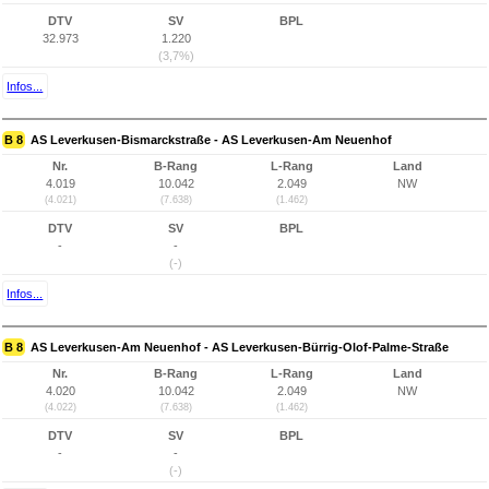
DTV
SV
BPL
32.973
1.220
(3,7%)
Infos...
B 8
AS Leverkusen-Bismarckstraße - AS Leverkusen-Am Neuenhof
Nr.
B-Rang
L-Rang
Land
4.019
10.042
2.049
NW
(4.021)
(7.638)
(1.462)
DTV
SV
BPL
-
-
(-)
Infos...
B 8
AS Leverkusen-Am Neuenhof - AS Leverkusen-Bürrig-Olof-Palme-Straße
Nr.
B-Rang
L-Rang
Land
4.020
10.042
2.049
NW
(4.022)
(7.638)
(1.462)
DTV
SV
BPL
-
-
(-)