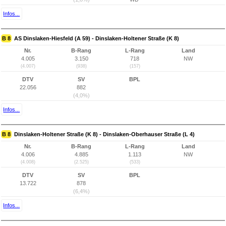
Infos...
B 8
AS Dinslaken-Hiesfeld (A 59) - Dinslaken-Holtener Straße (K 8)
Nr.
B-Rang
L-Rang
Land
4.005
3.150
718
NW
(4.007)
(938)
(157)
DTV
SV
BPL
22.056
882
(4,0%)
Infos...
B 8
Dinslaken-Holtener Straße (K 8) - Dinslaken-Oberhauser Straße (L 4)
Nr.
B-Rang
L-Rang
Land
4.006
4.885
1.113
NW
(4.008)
(2.525)
(533)
DTV
SV
BPL
13.722
878
(6,4%)
Infos...