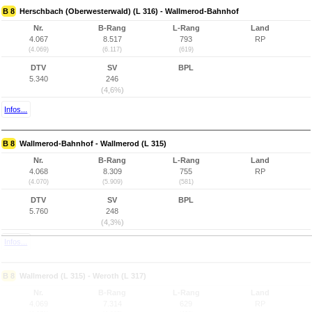
B 8
Herschbach (Oberwesterwald) (L 316) - Wallmerod-Bahnhof
Nr.
B-Rang
L-Rang
Land
4.067
8.517
793
RP
(4.069)
(6.117)
(619)
DTV
SV
BPL
5.340
246
(4,6%)
Infos...
B 8
Wallmerod-Bahnhof - Wallmerod (L 315)
Nr.
B-Rang
L-Rang
Land
4.068
8.309
755
RP
(4.070)
(5.909)
(581)
DTV
SV
BPL
5.760
248
(4,3%)
Infos...
B 8
Wallmerod (L 315) - Weroth (L 317)
Nr.
B-Rang
L-Rang
Land
4.069
7.314
629
RP