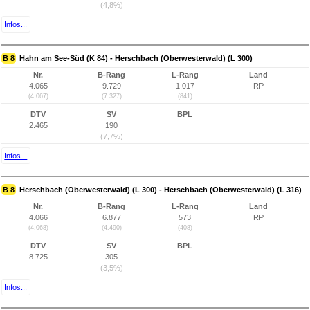
(4,8%)
Infos...
B 8
Hahn am See-Süd (K 84) - Herschbach (Oberwesterwald) (L 300)
Nr.
B-Rang
L-Rang
Land
4.065
9.729
1.017
RP
(4.067)
(7.327)
(841)
DTV
SV
BPL
2.465
190
(7,7%)
Infos...
B 8
Herschbach (Oberwesterwald) (L 300) - Herschbach (Oberwesterwald) (L 316)
Nr.
B-Rang
L-Rang
Land
4.066
6.877
573
RP
(4.068)
(4.490)
(408)
DTV
SV
BPL
8.725
305
(3,5%)
Infos...