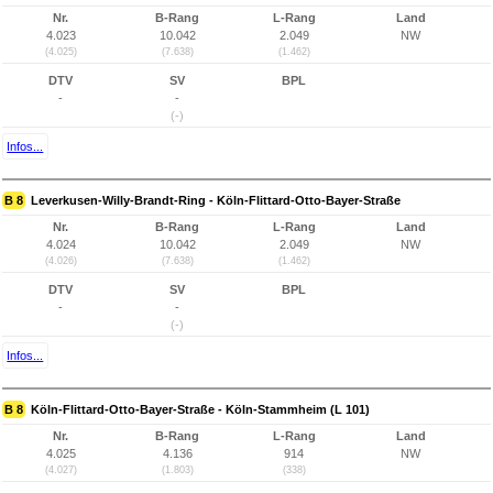
Nr.
B-Rang
L-Rang
Land
4.023
10.042
2.049
NW
(4.025)
(7.638)
(1.462)
DTV
SV
BPL
-
-
(-)
Infos...
B 8
Leverkusen-Willy-Brandt-Ring - Köln-Flittard-Otto-Bayer-Straße
Nr.
B-Rang
L-Rang
Land
4.024
10.042
2.049
NW
(4.026)
(7.638)
(1.462)
DTV
SV
BPL
-
-
(-)
Infos...
B 8
Köln-Flittard-Otto-Bayer-Straße - Köln-Stammheim (L 101)
Nr.
B-Rang
L-Rang
Land
4.025
4.136
914
NW
(4.027)
(1.803)
(338)