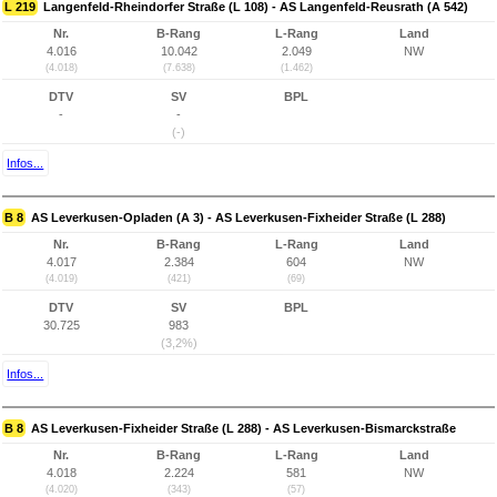
L 219
Langenfeld-Rheindorfer Straße (L 108) - AS Langenfeld-Reusrath (A 542)
Nr.
B-Rang
L-Rang
Land
4.016
10.042
2.049
NW
(4.018)
(7.638)
(1.462)
DTV
SV
BPL
-
-
(-)
Infos...
B 8
AS Leverkusen-Opladen (A 3) - AS Leverkusen-Fixheider Straße (L 288)
Nr.
B-Rang
L-Rang
Land
4.017
2.384
604
NW
(4.019)
(421)
(69)
DTV
SV
BPL
30.725
983
(3,2%)
Infos...
B 8
AS Leverkusen-Fixheider Straße (L 288) - AS Leverkusen-Bismarckstraße
Nr.
B-Rang
L-Rang
Land
4.018
2.224
581
NW
(4.020)
(343)
(57)