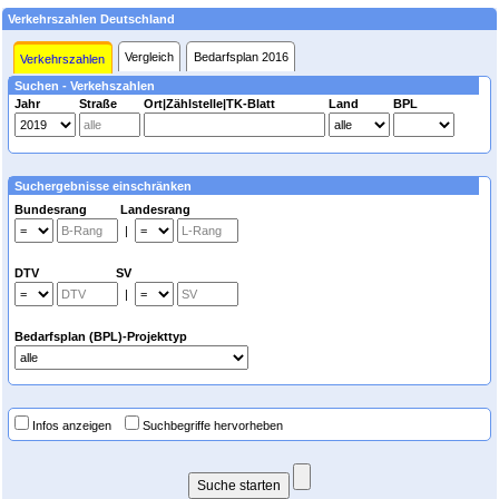
Verkehrszahlen Deutschland
Vergleich
Bedarfsplan 2016
Verkehrszahlen
Suchen - Verkehszahlen
Jahr
Straße
Ort|Zählstelle|TK-Blatt
Land
BPL
Suchergebnisse einschränken
Bundesrang Landesrang
|
DTV SV
|
Bedarfsplan (BPL)-Projekttyp
Infos anzeigen
Suchbegriffe hervorheben