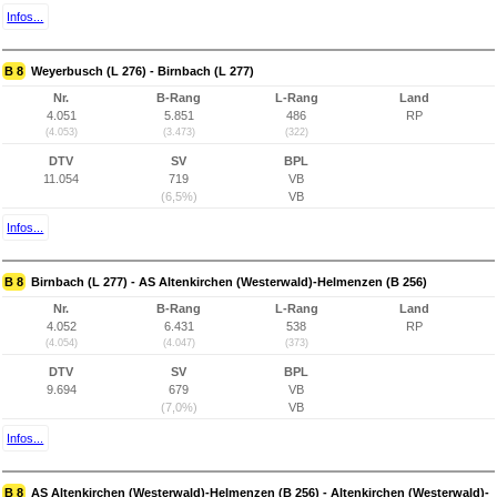
Infos...
B 8
Weyerbusch (L 276) - Birnbach (L 277)
Nr.
B-Rang
L-Rang
Land
4.051
5.851
486
RP
(4.053)
(3.473)
(322)
DTV
SV
BPL
11.054
719
VB
(6,5%)
VB
Infos...
B 8
Birnbach (L 277) - AS Altenkirchen (Westerwald)-Helmenzen (B 256)
Nr.
B-Rang
L-Rang
Land
4.052
6.431
538
RP
(4.054)
(4.047)
(373)
DTV
SV
BPL
9.694
679
VB
(7,0%)
VB
Infos...
B 8
AS Altenkirchen (Westerwald)-Helmenzen (B 256) - Altenkirchen (Westerwald)-