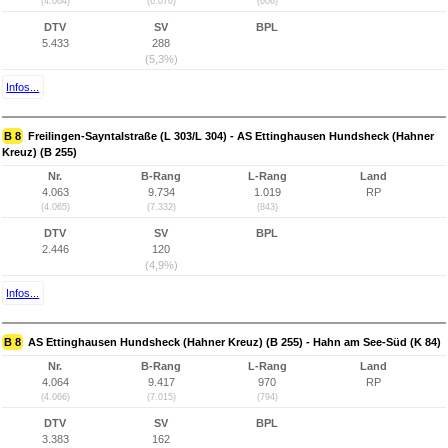
(4.064)
(6.070)
(606)
DTV
SV
BPL
5.433
288
(5,3%)
Infos...
B 8
Freilingen-Sayntalstraße (L 303/L 304) - AS Ettinghausen Hundsheck (Hahner
Kreuz) (B 255)
Nr.
B-Rang
L-Rang
Land
4.063
9.734
1.019
RP
(4.065)
(7.332)
(843)
DTV
SV
BPL
2.446
120
(4,9%)
Infos...
B 8
AS Ettinghausen Hundsheck (Hahner Kreuz) (B 255) - Hahn am See-Süd (K 84)
Nr.
B-Rang
L-Rang
Land
4.064
9.417
970
RP
(4.066)
(7.015)
(794)
DTV
SV
BPL
3.383
162