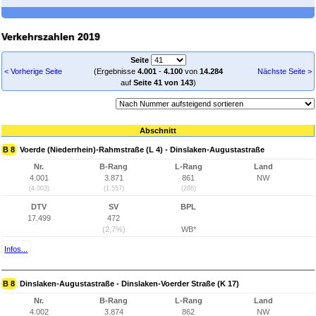
Verkehrszahlen 2019
Seite
< Vorherige Seite
(Ergebnisse
4.001
-
4.100
von
14.284
Nächste Seite >
auf
Seite 41 von 143
)
Abschnitt
B 8
Voerde (Niederrhein)-Rahmstraße (L 4) - Dinslaken-Augustastraße
Nr.
B-Rang
L-Rang
Land
4.001
3.871
861
NW
(4.003)
(1.557)
(286)
DTV
SV
BPL
17.499
472
(2,7%)
WB*
Infos...
B 8
Dinslaken-Augustastraße - Dinslaken-Voerder Straße (K 17)
Nr.
B-Rang
L-Rang
Land
4.002
3.874
862
NW