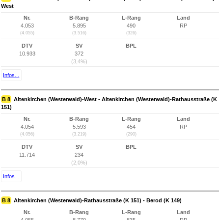
West
Nr.
B-Rang
L-Rang
Land
4.053
5.895
490
RP
(4.055)
(3.516)
(326)
DTV
SV
BPL
10.933
372
(3,4%)
Infos...
B 8
Altenkirchen (Westerwald)-West - Altenkirchen (Westerwald)-Rathausstraße (K
151)
Nr.
B-Rang
L-Rang
Land
4.054
5.593
454
RP
(4.056)
(3.219)
(290)
DTV
SV
BPL
11.714
234
(2,0%)
Infos...
B 8
Altenkirchen (Westerwald)-Rathausstraße (K 151) - Berod (K 149)
Nr.
B-Rang
L-Rang
Land