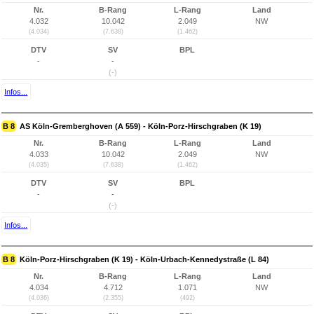
Nr.
B-Rang
L-Rang
Land
4.032
10.042
2.049
NW
(4.034)
(7.638)
(1.462)
DTV
SV
BPL
-
-
(-)
Infos...
B 8
AS Köln-Gremberghoven (A 559) - Köln-Porz-Hirschgraben (K 19)
Nr.
B-Rang
L-Rang
Land
4.033
10.042
2.049
NW
(4.035)
(7.638)
(1.462)
DTV
SV
BPL
-
-
(-)
Infos...
B 8
Köln-Porz-Hirschgraben (K 19) - Köln-Urbach-Kennedystraße (L 84)
Nr.
B-Rang
L-Rang
Land
4.034
4.712
1.071
NW
(4.036)
(2.355)
(492)