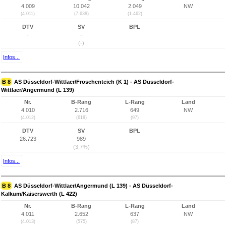
4.009
10.042
2.049
NW
(4.011)
(7.638)
(1.462)
DTV
SV
BPL
-
-
(-)
Infos...
B 8
AS Düsseldorf-Wittlaer/Froschenteich (K 1) - AS Düsseldorf-
Wittlaer/Angermund (L 139)
Nr.
B-Rang
L-Rang
Land
4.010
2.716
649
NW
(4.012)
(618)
(97)
DTV
SV
BPL
26.723
989
(3,7%)
Infos...
B 8
AS Düsseldorf-Wittlaer/Angermund (L 139) - AS Düsseldorf-
Kalkum/Kaiserswerth (L 422)
Nr.
B-Rang
L-Rang
Land
4.011
2.652
637
NW
(4.013)
(575)
(87)