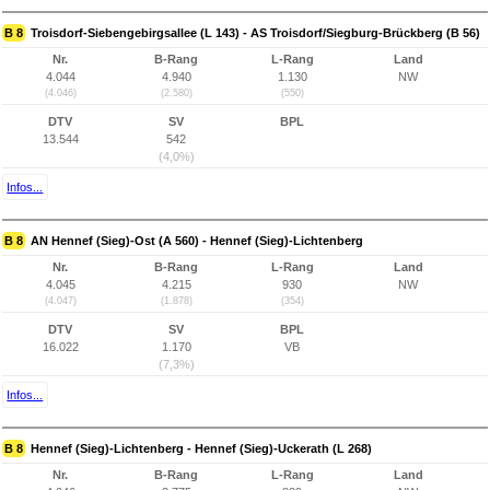
B 8
Troisdorf-Siebengebirgsallee (L 143) - AS Troisdorf/Siegburg-Brückberg (B 56)
Nr.
B-Rang
L-Rang
Land
4.044
4.940
1.130
NW
(4.046)
(2.580)
(550)
DTV
SV
BPL
13.544
542
(4,0%)
Infos...
B 8
AN Hennef (Sieg)-Ost (A 560) - Hennef (Sieg)-Lichtenberg
Nr.
B-Rang
L-Rang
Land
4.045
4.215
930
NW
(4.047)
(1.878)
(354)
DTV
SV
BPL
16.022
1.170
VB
(7,3%)
Infos...
B 8
Hennef (Sieg)-Lichtenberg - Hennef (Sieg)-Uckerath (L 268)
Nr.
B-Rang
L-Rang
Land