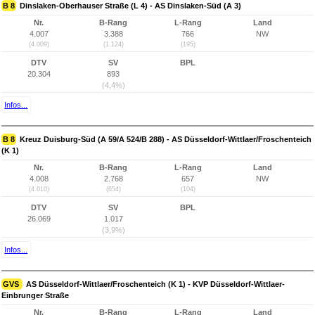
B 8
Dinslaken-Oberhauser Straße (L 4) - AS Dinslaken-Süd (A 3)
Nr.
B-Rang
L-Rang
Land
4.007
3.388
766
NW
(4.009)
(1.124)
(195)
DTV
SV
BPL
20.304
893
(4,4%)
Infos...
B 8
Kreuz Duisburg-Süd (A 59/A 524/B 288) - AS Düsseldorf-Wittlaer/Froschenteich
(K 1)
Nr.
B-Rang
L-Rang
Land
4.008
2.768
657
NW
(4.010)
(654)
(104)
DTV
SV
BPL
26.069
1.017
(3,9%)
Infos...
GVS
AS Düsseldorf-Wittlaer/Froschenteich (K 1) - KVP Düsseldorf-Wittlaer-
Einbrunger Straße
Nr.
B-Rang
L-Rang
Land