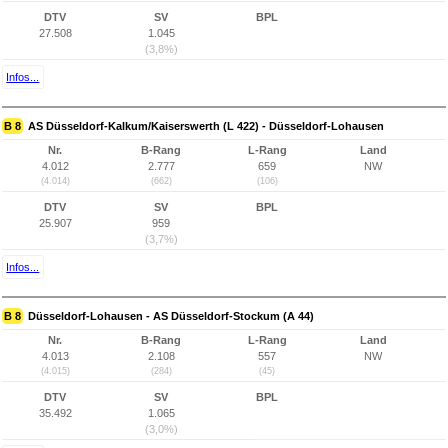
DTV
SV
BPL
27.508
1.045
(3,8%)
Infos...
B 8
AS Düsseldorf-Kalkum/Kaiserswerth (L 422) - Düsseldorf-Lohausen
Nr.
B-Rang
L-Rang
Land
4.012
2.777
659
NW
(4.014)
(662)
(106)
DTV
SV
BPL
25.907
959
(3,7%)
Infos...
B 8
Düsseldorf-Lohausen - AS Düsseldorf-Stockum (A 44)
Nr.
B-Rang
L-Rang
Land
4.013
2.108
557
NW
(4.015)
(284)
(45)
DTV
SV
BPL
35.492
1.065
(3,0%)