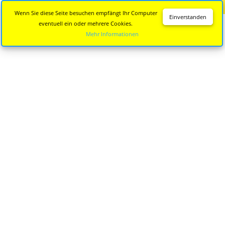
Diese Seite wird nicht mehr aktualisiert.
Zur neuen Seite
Wenn Sie diese Seite besuchen empfängt Ihr Computer
Einverstanden
eventuell ein oder mehrere Cookies.
Mehr Informationen