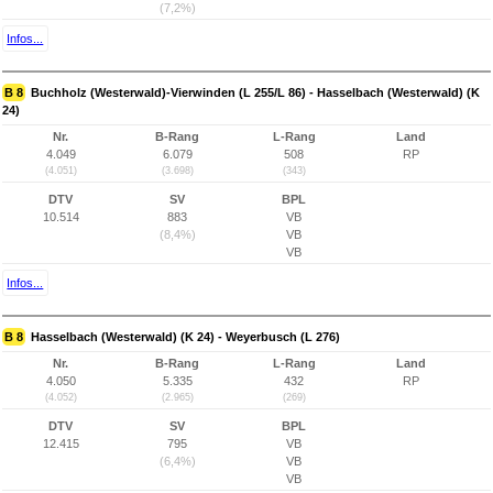
(7,2%)
Infos...
B 8
Buchholz (Westerwald)-Vierwinden (L 255/L 86) - Hasselbach (Westerwald) (K
24)
Nr.
B-Rang
L-Rang
Land
4.049
6.079
508
RP
(4.051)
(3.698)
(343)
DTV
SV
BPL
10.514
883
VB
(8,4%)
VB
VB
Infos...
B 8
Hasselbach (Westerwald) (K 24) - Weyerbusch (L 276)
Nr.
B-Rang
L-Rang
Land
4.050
5.335
432
RP
(4.052)
(2.965)
(269)
DTV
SV
BPL
12.415
795
VB
(6,4%)
VB
VB