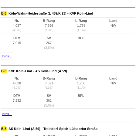
B 8
Köln-Wahn-Heidestraße (L 489/K 23) - KVP Köln-Lind
Nr.
B-Rang
L-Rang
Land
4.037
7.696
1.759
NW
(4.039)
(5.301)
(1.174)
DTV
SV
BPL
7.015
267
(3,8%)
Infos...
B 8
KVP Köln-Lind - AS Köln-Lind (A 59)
Nr.
B-Rang
L-Rang
Land
4.038
7.591
1.730
NW
(4.040)
(5.197)
(1.145)
DTV
SV
BPL
7.232
362
(5,0%)
Infos...
B 8
AS Köln-Lind (A 59) - Troisdorf-Spich-Lülsdorfer Straße