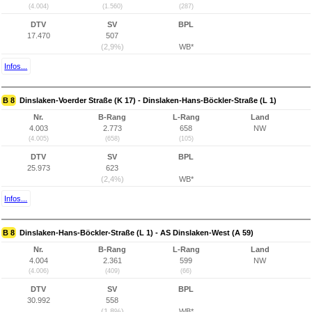
(4.004)
(1.560)
(287)
DTV
SV
BPL
17.470
507
(2,9%)
WB*
Infos...
B 8
Dinslaken-Voerder Straße (K 17) - Dinslaken-Hans-Böckler-Straße (L 1)
Nr.
B-Rang
L-Rang
Land
4.003
2.773
658
NW
(4.005)
(658)
(105)
DTV
SV
BPL
25.973
623
(2,4%)
WB*
Infos...
B 8
Dinslaken-Hans-Böckler-Straße (L 1) - AS Dinslaken-West (A 59)
Nr.
B-Rang
L-Rang
Land
4.004
2.361
599
NW
(4.006)
(409)
(66)
DTV
SV
BPL
30.992
558
(1,8%)
WB*