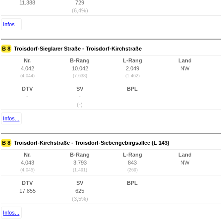
11.388
729
(6,4%)
Infos...
B 8
Troisdorf-Sieglarer Straße - Troisdorf-Kirchstraße
Nr.
B-Rang
L-Rang
Land
4.042
10.042
2.049
NW
(4.044)
(7.638)
(1.462)
DTV
SV
BPL
-
-
(-)
Infos...
B 8
Troisdorf-Kirchstraße - Troisdorf-Siebengebirgsallee (L 143)
Nr.
B-Rang
L-Rang
Land
4.043
3.793
843
NW
(4.045)
(1.491)
(269)
DTV
SV
BPL
17.855
625
(3,5%)
Infos...