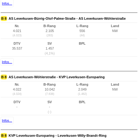
Infos...
B 8
AS Leverkusen-Bürrig-Olof-Palme-Straße - AS Leverkusen-Wöhlerstraße
Nr.
B-Rang
L-Rang
Land
4.021
2.105
556
NW
(4.023)
(283)
(44)
DTV
SV
BPL
35.537
1.457
(4,1%)
Infos...
B 8
AS Leverkusen-Wöhlerstraße - KVP Leverkusen-Europaring
Nr.
B-Rang
L-Rang
Land
4.022
10.042
2.049
NW
(4.024)
(7.638)
(1.462)
DTV
SV
BPL
-
-
(-)
Infos...
B 8
KVP Leverkusen-Europaring - Leverkusen-Willy-Brandt-Ring