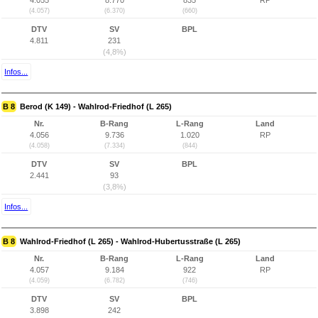
4.055
8.770
835
RP
(4.057)
(6.370)
(660)
DTV
SV
BPL
4.811
231
(4,8%)
Infos...
B 8
Berod (K 149) - Wahlrod-Friedhof (L 265)
Nr.
B-Rang
L-Rang
Land
4.056
9.736
1.020
RP
(4.058)
(7.334)
(844)
DTV
SV
BPL
2.441
93
(3,8%)
Infos...
B 8
Wahlrod-Friedhof (L 265) - Wahlrod-Hubertusstraße (L 265)
Nr.
B-Rang
L-Rang
Land
4.057
9.184
922
RP
(4.059)
(6.782)
(746)
DTV
SV
BPL
3.898
242