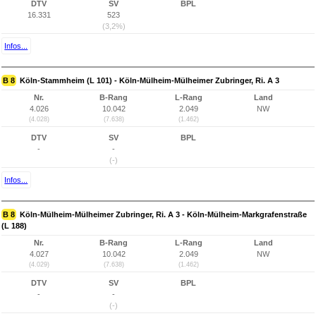
DTV
SV
BPL
16.331
523
(3,2%)
Infos...
B 8
Köln-Stammheim (L 101) - Köln-Mülheim-Mülheimer Zubringer, Ri. A 3
Nr.
B-Rang
L-Rang
Land
4.026
10.042
2.049
NW
(4.028)
(7.638)
(1.462)
DTV
SV
BPL
-
-
(-)
Infos...
B 8
Köln-Mülheim-Mülheimer Zubringer, Ri. A 3 - Köln-Mülheim-Markgrafenstraße
(L 188)
Nr.
B-Rang
L-Rang
Land
4.027
10.042
2.049
NW
(4.029)
(7.638)
(1.462)
DTV
SV
BPL
-
-
(-)