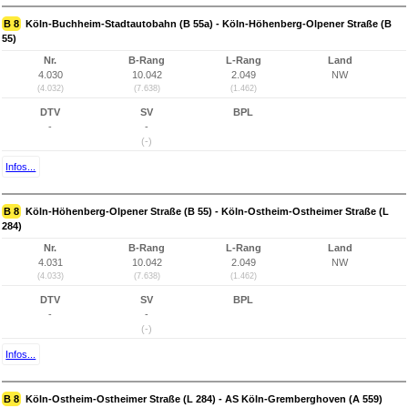
B 8
Köln-Buchheim-Stadtautobahn (B 55a) - Köln-Höhenberg-Olpener Straße (B
55)
Nr.
B-Rang
L-Rang
Land
4.030
10.042
2.049
NW
(4.032)
(7.638)
(1.462)
DTV
SV
BPL
-
-
(-)
Infos...
B 8
Köln-Höhenberg-Olpener Straße (B 55) - Köln-Ostheim-Ostheimer Straße (L
284)
Nr.
B-Rang
L-Rang
Land
4.031
10.042
2.049
NW
(4.033)
(7.638)
(1.462)
DTV
SV
BPL
-
-
(-)
Infos...
B 8
Köln-Ostheim-Ostheimer Straße (L 284) - AS Köln-Gremberghoven (A 559)