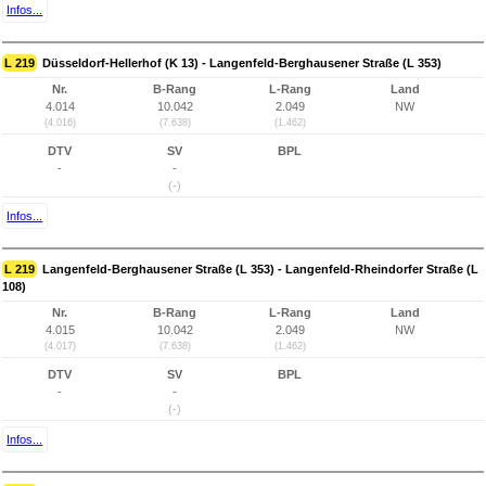
Infos...
L 219
Düsseldorf-Hellerhof (K 13) - Langenfeld-Berghausener Straße (L 353)
Nr.
B-Rang
L-Rang
Land
4.014
10.042
2.049
NW
(4.016)
(7.638)
(1.462)
DTV
SV
BPL
-
-
(-)
Infos...
L 219
Langenfeld-Berghausener Straße (L 353) - Langenfeld-Rheindorfer Straße (L
108)
Nr.
B-Rang
L-Rang
Land
4.015
10.042
2.049
NW
(4.017)
(7.638)
(1.462)
DTV
SV
BPL
-
-
(-)
Infos...