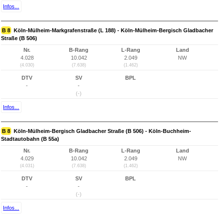
Infos...
B 8
Köln-Mülheim-Markgrafenstraße (L 188) - Köln-Mülheim-Bergisch Gladbacher
Straße (B 506)
Nr.
B-Rang
L-Rang
Land
4.028
10.042
2.049
NW
(4.030)
(7.638)
(1.462)
DTV
SV
BPL
-
-
(-)
Infos...
B 8
Köln-Mülheim-Bergisch Gladbacher Straße (B 506) - Köln-Buchheim-
Stadtautobahn (B 55a)
Nr.
B-Rang
L-Rang
Land
4.029
10.042
2.049
NW
(4.031)
(7.638)
(1.462)
DTV
SV
BPL
-
-
(-)
Infos...