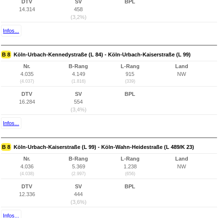
DTV
SV
BPL
14.314
458
(3,2%)
Infos...
B 8
Köln-Urbach-Kennedystraße (L 84) - Köln-Urbach-Kaiserstraße (L 99)
Nr.
B-Rang
L-Rang
Land
4.035
4.149
915
NW
(4.037)
(1.816)
(339)
DTV
SV
BPL
16.284
554
(3,4%)
Infos...
B 8
Köln-Urbach-Kaiserstraße (L 99) - Köln-Wahn-Heidestraße (L 489/K 23)
Nr.
B-Rang
L-Rang
Land
4.036
5.369
1.238
NW
(4.038)
(2.997)
(656)
DTV
SV
BPL
12.336
444
(3,6%)
Infos...