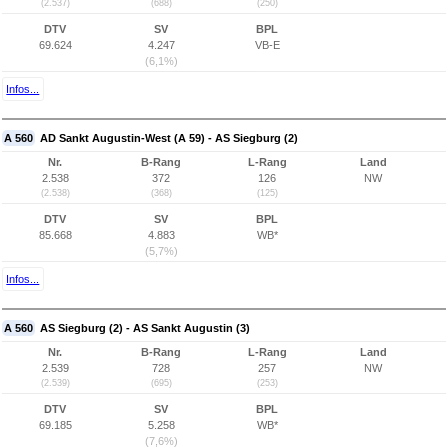
(2.537)
(688)
(250)
DTV
SV
BPL
69.624
4.247
VB-E
(6,1%)
Infos...
A 560
AD Sankt Augustin-West (A 59) - AS Siegburg (2)
Nr.
B-Rang
L-Rang
Land
2.538
372
126
NW
(2.538)
(368)
(125)
DTV
SV
BPL
85.668
4.883
WB*
(5,7%)
Infos...
A 560
AS Siegburg (2) - AS Sankt Augustin (3)
Nr.
B-Rang
L-Rang
Land
2.539
728
257
NW
(2.539)
(695)
(253)
DTV
SV
BPL
69.185
5.258
WB*
(7,6%)