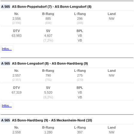
A 565
AS Bonn-Poppelsdorf (7) - AS Bonn-Lengsdorf (8)
Nr.
B-Rang
L-Rang
Land
2.556
885
296
NW
(2.556)
(836)
(288)
DTV
SV
BPL
63.983
4.607
VB
(7,2%)
VB
Infos...
A 565
AS Bonn-Lengsdorf (8) - AS Bonn-Hardtberg (9)
Nr.
B-Rang
L-Rang
Land
2.557
790
275
NW
(2.557)
(751)
(270)
DTV
SV
BPL
67.319
5.520
VB
(8,2%)
VB
Infos...
A 565
AS Bonn-Hardtberg (9) - AS Meckenheim-Nord (10)
Nr.
B-Rang
L-Rang
Land
2.558
1.280
397
NW