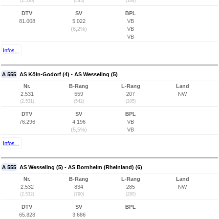
(2.530)
(445)
(164)
DTV
SV
BPL
81.008
5.022
VB
(6,2%)
VB
VB
Infos...
A 555
AS Köln-Godorf (4) - AS Wesseling (5)
Nr.
B-Rang
L-Rang
Land
2.531
559
207
NW
(2.531)
(542)
(205)
DTV
SV
BPL
76.296
4.196
VB
(5,5%)
VB
Infos...
A 555
AS Wesseling (5) - AS Bornheim (Rheinland) (6)
Nr.
B-Rang
L-Rang
Land
2.532
834
285
NW
(2.532)
(790)
(280)
DTV
SV
BPL
65.828
3.686