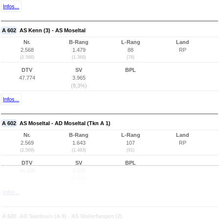
Infos...
A 602
AS Kenn (3) - AS Moseltal
Nr.
B-Rang
L-Rang
Land
2.568
1.479
88
RP
(2.568)
(1.368)
(78)
DTV
SV
BPL
47.774
3.965
(8,3%)
Infos...
A 602
AS Moseltal - AD Moseltal (Tkn A 1)
Nr.
B-Rang
L-Rang
Land
2.569
1.643
107
RP
(2.569)
(1.493)
(91)
DTV
SV
BPL
44.156
3.930
(8,9%)
Infos...
A 620
AD Saarlouis (A 8) - AS Wallerfangen (2)