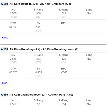
A 559
AN Köln-Deutz (L 124) - AK Köln-Gremberg (A 4)
Nr.
B-Rang
L-Rang
Land
2.535
969
315
NW
(2.535)
(913)
(307)
DTV
SV
BPL
61.863
2.041
(3,3%)
Infos...
A 559
AK Köln-Gremberg (A 4) - AS Köln-Gremberghoven (2)
Nr.
B-Rang
L-Rang
Land
2.536
371
125
NW
(2.536)
(367)
(124)
DTV
SV
BPL
85.673
4.455
VB-E
(5,2%)
Infos...
A 559
AS Köln-Gremberghoven (2) - AD Köln-Porz (A 59)
Nr.
B-Rang
L-Rang
Land
2.537
721
254
NW