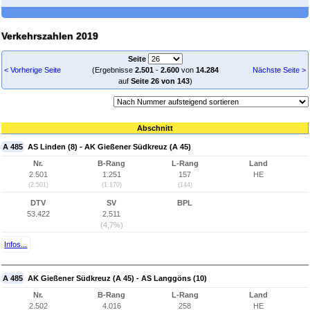
Verkehrszahlen 2019
Seite
< Vorherige Seite
(Ergebnisse
2.501
-
2.600
von
14.284
Nächste Seite >
auf
Seite 26 von 143
)
Abschnitt
A 485
AS Linden (8) - AK Gießener Südkreuz (A 45)
Nr.
B-Rang
L-Rang
Land
2.501
1.251
157
HE
(2.501)
(1.170)
(144)
DTV
SV
BPL
53.422
2.511
(4,7%)
Infos...
A 485
AK Gießener Südkreuz (A 45) - AS Langgöns (10)
Nr.
B-Rang
L-Rang
Land
2.502
4.016
258
HE