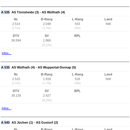
A 535
AS Tönisheide (3) - AS Wülfrath (4)
Nr.
B-Rang
L-Rang
Land
2.514
2.048
543
NW
(2.514)
(1.791)
(502)
DTV
SV
BPL
36.594
1.866
(5,1%)
Infos...
A 535
AS Wülfrath (4) - AS Wuppertal-Dornap (5)
Nr.
B-Rang
L-Rang
Land
2.515
1.918
518
NW
(2.515)
(1.704)
(486)
DTV
SV
BPL
39.139
2.427
(6,2%)
Infos...
A 540
AS Jüchen (1) - AS Gustorf (2)
Nr.
B-Rang
L-Rang
Land