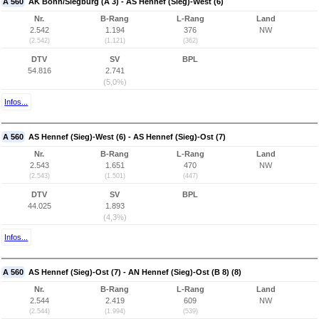
A 560
AK Bonn/Siegburg (A 3) - AS Hennef (Sieg)-West (6)
Nr.
B-Rang
L-Rang
Land
2.542
1.194
376
NW
(2.542)
(1.121)
(362)
DTV
SV
BPL
54.816
2.741
(5,0%)
Infos...
A 560
AS Hennef (Sieg)-West (6) - AS Hennef (Sieg)-Ost (7)
Nr.
B-Rang
L-Rang
Land
2.543
1.651
470
NW
(2.543)
(1.501)
(447)
DTV
SV
BPL
44.025
1.893
(4,3%)
Infos...
A 560
AS Hennef (Sieg)-Ost (7) - AN Hennef (Sieg)-Ost (B 8) (8)
Nr.
B-Rang
L-Rang
Land
2.544
2.419
609
NW
(2.544)
(1.994)
(539)