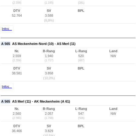
(2.558)
(1.195)
(381)
DTV
SV
BPL
52.764
3.588
(6,8%)
Infos...
A 565
AS Meckenheim-Nord (10) - AS Merl (11)
Nr.
B-Rang
L-Rang
Land
2.559
1.940
520
NW
(2.559)
(1.717)
(487)
DTV
SV
BPL
38.581
3.858
(10,0%)
Infos...
A 565
AS Merl (11) - AK Meckenheim (A 61)
Nr.
B-Rang
L-Rang
Land
2.560
2.057
547
NW
(2.560)
(1.798)
(506)
DTV
SV
BPL
36.466
3.829
(10,5%)