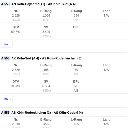
A 555
AN Köln-Bayenthal (1) - AK Köln-Süd (A 4)
Nr.
B-Rang
L-Rang
Land
2.528
1.034
334
NW
(2.528)
(973)
(324)
DTV
SV
BPL
59.741
2.509
(4,2%)
Infos...
A 555
AK Köln-Süd (A 4) - AS Köln-Rodenkirchen (3)
Nr.
B-Rang
L-Rang
Land
2.529
195
70
NW
(2.529)
(195)
(70)
DTV
SV
BPL
100.833
6.554
VB
(6,5%)
VB
Infos...
A 555
AS Köln-Rodenkirchen (3) - AS Köln-Godorf (4)
Nr.
B-Rang
L-Rang
Land
2.530
456
165
NW