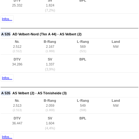
DTV
SV
BPL
25.332
1.824
(7,2%)
Infos...
A 535
AD Velbert-Nord (Tkn A 44) - AS Velbert (2)
Nr.
B-Rang
L-Rang
Land
2.512
2.167
569
NW
(2.512)
(1.869)
(521)
DTV
SV
BPL
34.286
1.337
(3,9%)
Infos...
A 535
AS Velbert (2) - AS Tönisheide (3)
Nr.
B-Rang
L-Rang
Land
2.513
2.059
549
NW
(2.513)
(1.800)
(508)
DTV
SV
BPL
36.447
1.604
(4,4%)
Infos...