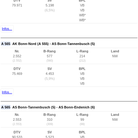
DTV
SV
BPL
79.971
5.198
VB
(6,5%)
VB
WB*
WB*
Infos...
A 565
AK Bonn-Nord (A 555) - AS Bonn-Tannenbusch (5)
Nr.
B-Rang
L-Rang
Land
2.552
577
214
NW
(2.552)
(560)
(212)
DTV
SV
BPL
75.469
4.453
VB
(5,9%)
VB
VB
Infos...
A 565
AS Bonn-Tannenbusch (5) - AS Bonn-Endenich (6)
Nr.
B-Rang
L-Rang
Land
2.553
310
99
NW
(2.553)
(309)
(99)
DTV
SV
BPL
90.533
5.523
VB