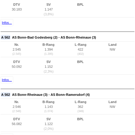
DTV
SV
BPL
30.183
1.147
(3,8%)
Infos...
A 562
AS Bonn-Bad Godesberg (2) - AS Bonn-Rheinaue (3)
Nr.
B-Rang
L-Rang
Land
2.545
1.394
422
NW
(2.545)
(1.295)
(402)
DTV
SV
BPL
50.092
1.152
(2,3%)
Infos...
A 562
AS Bonn-Rheinaue (3) - AS Bonn-Ramersdorf (4)
Nr.
B-Rang
L-Rang
Land
2.546
1.143
362
NW
(2.546)
(1.074)
(349)
DTV
SV
BPL
56.082
1.122
(2,0%)