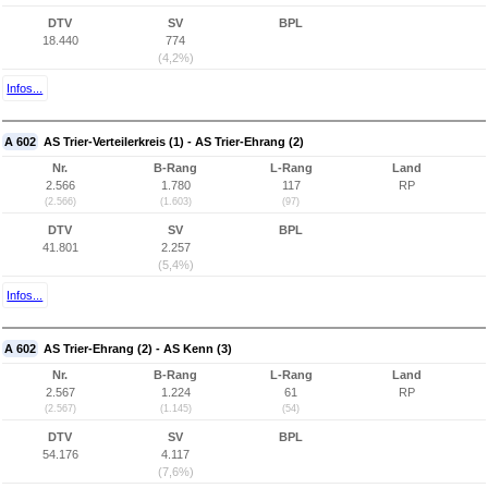
DTV
SV
BPL
18.440
774
(4,2%)
Infos...
A 602
AS Trier-Verteilerkreis (1) - AS Trier-Ehrang (2)
Nr.
B-Rang
L-Rang
Land
2.566
1.780
117
RP
(2.566)
(1.603)
(97)
DTV
SV
BPL
41.801
2.257
(5,4%)
Infos...
A 602
AS Trier-Ehrang (2) - AS Kenn (3)
Nr.
B-Rang
L-Rang
Land
2.567
1.224
61
RP
(2.567)
(1.145)
(54)
DTV
SV
BPL
54.176
4.117
(7,6%)