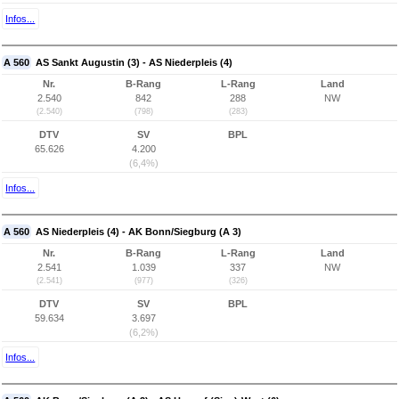
Infos...
A 560
AS Sankt Augustin (3) - AS Niederpleis (4)
Nr.
B-Rang
L-Rang
Land
2.540
842
288
NW
(2.540)
(798)
(283)
DTV
SV
BPL
65.626
4.200
(6,4%)
Infos...
A 560
AS Niederpleis (4) - AK Bonn/Siegburg (A 3)
Nr.
B-Rang
L-Rang
Land
2.541
1.039
337
NW
(2.541)
(977)
(326)
DTV
SV
BPL
59.634
3.697
(6,2%)
Infos...