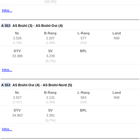
(10,1%)
Infos...
A 553
AS Brühl (3) - AS Brühl-Ost (4)
Nr.
B-Rang
L-Rang
Land
2.526
2.207
577
NW
(2.526)
(1.889)
(524)
DTV
SV
BPL
33.388
3.239
(9,7%)
Infos...
A 553
AS Brühl-Ost (4) - AS Brühl-Nord (5)
Nr.
B-Rang
L-Rang
Land
2.527
2.131
563
NW
(2.527)
(1.846)
(518)
DTV
SV
BPL
34.963
3.391
(9,7%)
Infos...