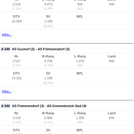
2.516
4.073
900
NW
(2.516)
(2.389)
(581)
DTV
SV
BPL
16.594
1.328
(8,0%)
Infos...
A 540
AS Gustorf (2) - AS Frimmersdorf (3)
Nr.
B-Rang
L-Rang
Land
2.517
4.708
1.070
NW
(2.517)
(2.433)
(584)
DTV
SV
BPL
14.322
1.189
(8,3%)
Infos...
A 540
AS Frimmersdorf (3) - AS Grevenbroich-Süd (4)
Nr.
B-Rang
L-Rang
Land
2.518
5.886
1.359
NW
(2.518)
(2.471)
(588)
DTV
SV
BPL