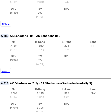
(2.502)
(2.381)
(44)
DTV
SV
BPL
16.816
790
(4,7%)
Infos...
A 485
AS Langgöns (10) - AN Langgöns (B 3)
Nr.
B-Rang
L-Rang
Land
2.503
5.012
374
HE
(2.503)
(2.446)
(45)
DTV
SV
BPL
13.346
627
(4,7%)
Infos...
A 516
AK Oberhausen (A 2) - AS Oberhausen-Sterkrade (Nordteil) (2)
Nr.
B-Rang
L-Rang
Land
2.504
2.175
572
NW
(2.504)
(1.872)
(522)
DTV
SV
BPL
34.046
1.396
(4,1%)