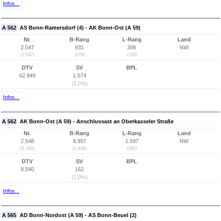
Infos...
A 562
AS Bonn-Ramersdorf (4) - AK Bonn-Ost (A 59)
Nr.
B-Rang
L-Rang
Land
2.547
931
306
NW
(2.547)
(879)
(298)
DTV
SV
BPL
62.949
1.574
(2,5%)
Infos...
A 562
AK Bonn-Ost (A 59) - Anschlussast an Oberkasseler Straße
Nr.
B-Rang
L-Rang
Land
2.548
6.957
1.597
NW
(2.548)
(2.486)
(589)
DTV
SV
BPL
8.540
162
(1,9%)
Infos...
A 565
AD Bonn-Nordost (A 59) - AS Bonn-Beuel (2)