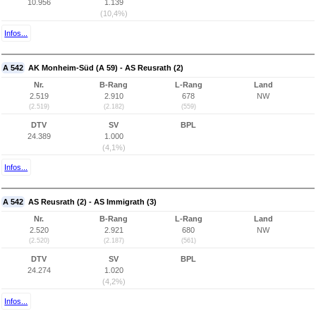
10.956
1.139
(10,4%)
Infos...
A 542
AK Monheim-Süd (A 59) - AS Reusrath (2)
Nr.
B-Rang
L-Rang
Land
2.519
2.910
678
NW
(2.519)
(2.182)
(559)
DTV
SV
BPL
24.389
1.000
(4,1%)
Infos...
A 542
AS Reusrath (2) - AS Immigrath (3)
Nr.
B-Rang
L-Rang
Land
2.520
2.921
680
NW
(2.520)
(2.187)
(561)
DTV
SV
BPL
24.274
1.020
(4,2%)
Infos...