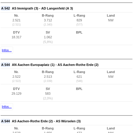
A 542
AS Immigrath (3) - AD Langenfeld (A 3)
Nr.
B-Rang
L-Rang
Land
2.521
3.712
829
NW
(2.521)
(2.340)
(577)
DTV
SV
BPL
18.317
1.062
(5,8%)
Infos...
A 544
AN Aachen-Europaplatz (1) - AS Aachen-Rothe Erde (2)
Nr.
B-Rang
L-Rang
Land
2.522
2.513
621
NW
(2.522)
(2.039)
(546)
DTV
SV
BPL
29.129
583
(2,0%)
Infos...
A 544
AS Aachen-Rothe Erde (2) - AS Würselen (3)
Nr.
B-Rang
L-Rang
Land