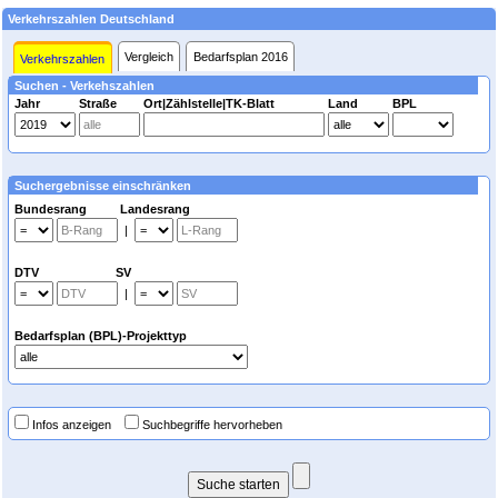
Verkehrszahlen Deutschland
Vergleich
Bedarfsplan 2016
Verkehrszahlen
Suchen - Verkehszahlen
Jahr
Straße
Ort|Zählstelle|TK-Blatt
Land
BPL
Suchergebnisse einschränken
Bundesrang Landesrang
|
DTV SV
|
Bedarfsplan (BPL)-Projekttyp
Infos anzeigen
Suchbegriffe hervorheben