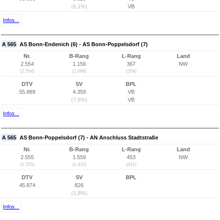
(6,1%)
VB
Infos...
A 565
AS Bonn-Endenich (6) - AS Bonn-Poppelsdorf (7)
Nr.
B-Rang
L-Rang
Land
2.554
1.156
367
NW
(2.554)
(1.086)
(354)
DTV
SV
BPL
55.889
4.359
VB
(7,8%)
VB
Infos...
A 565
AS Bonn-Poppelsdorf (7) - AN Anschluss Stadtstraße
Nr.
B-Rang
L-Rang
Land
2.555
1.559
453
NW
(2.555)
(1.432)
(431)
DTV
SV
BPL
45.874
826
(1,8%)
Infos...