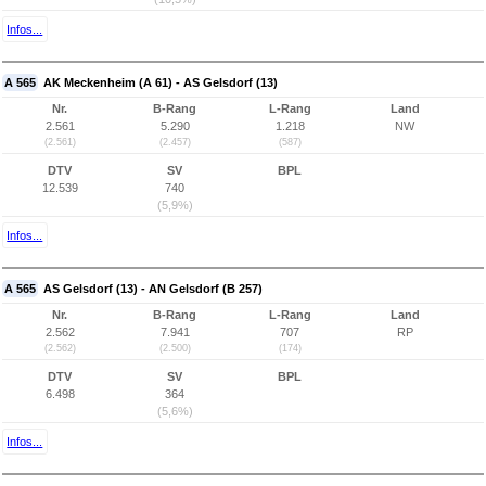
Infos...
A 565
AK Meckenheim (A 61) - AS Gelsdorf (13)
Nr.
B-Rang
L-Rang
Land
2.561
5.290
1.218
NW
(2.561)
(2.457)
(587)
DTV
SV
BPL
12.539
740
(5,9%)
Infos...
A 565
AS Gelsdorf (13) - AN Gelsdorf (B 257)
Nr.
B-Rang
L-Rang
Land
2.562
7.941
707
RP
(2.562)
(2.500)
(174)
DTV
SV
BPL
6.498
364
(5,6%)
Infos...