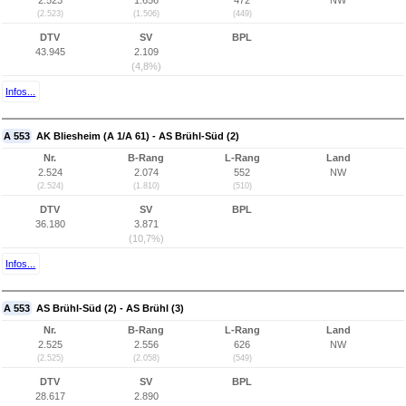
2.523
1.656
472
NW
(2.523)
(1.506)
(449)
DTV
SV
BPL
43.945
2.109
(4,8%)
Infos...
A 553
AK Bliesheim (A 1/A 61) - AS Brühl-Süd (2)
Nr.
B-Rang
L-Rang
Land
2.524
2.074
552
NW
(2.524)
(1.810)
(510)
DTV
SV
BPL
36.180
3.871
(10,7%)
Infos...
A 553
AS Brühl-Süd (2) - AS Brühl (3)
Nr.
B-Rang
L-Rang
Land
2.525
2.556
626
NW
(2.525)
(2.058)
(549)
DTV
SV
BPL
28.617
2.890