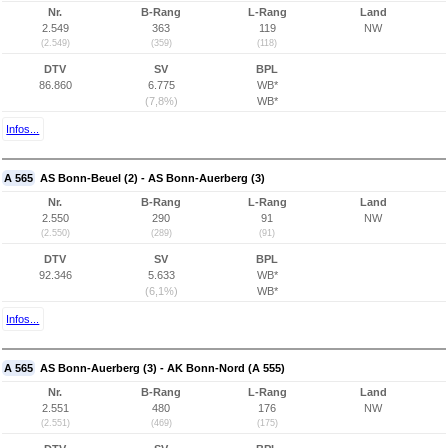
Nr.
B-Rang
L-Rang
Land
2.549
363
119
NW
(2.549)
(359)
(118)
DTV
SV
BPL
86.860
6.775
WB*
(7,8%)
WB*
Infos...
A 565
AS Bonn-Beuel (2) - AS Bonn-Auerberg (3)
Nr.
B-Rang
L-Rang
Land
2.550
290
91
NW
(2.550)
(289)
(91)
DTV
SV
BPL
92.346
5.633
WB*
(6,1%)
WB*
Infos...
A 565
AS Bonn-Auerberg (3) - AK Bonn-Nord (A 555)
Nr.
B-Rang
L-Rang
Land
2.551
480
176
NW
(2.551)
(469)
(175)