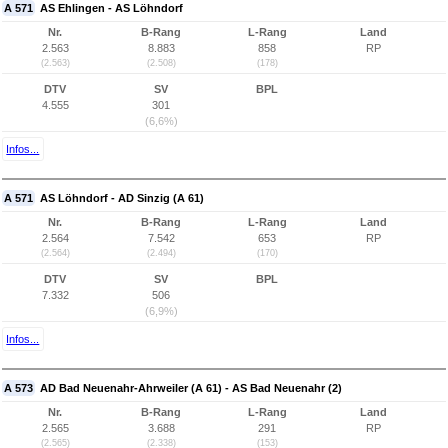
A 571
AS Ehlingen - AS Löhndorf
Nr.
B-Rang
L-Rang
Land
2.563
8.883
858
RP
(2.563)
(2.508)
(178)
DTV
SV
BPL
4.555
301
(6,6%)
Infos...
A 571
AS Löhndorf - AD Sinzig (A 61)
Nr.
B-Rang
L-Rang
Land
2.564
7.542
653
RP
(2.564)
(2.494)
(170)
DTV
SV
BPL
7.332
506
(6,9%)
Infos...
A 573
AD Bad Neuenahr-Ahrweiler (A 61) - AS Bad Neuenahr (2)
Nr.
B-Rang
L-Rang
Land
2.565
3.688
291
RP
(2.565)
(2.338)
(153)