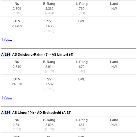
Nr.
B-Rang
L-Rang
Land
2.509
3.362
760
NW
(2.509)
(2.304)
(574)
DTV
SV
BPL
20.409
1.633
(8,0%)
Infos...
A 524
AS Duisburg-Rahm (3) - AS Lintorf (4)
Nr.
B-Rang
L-Rang
Land
2.510
2.914
679
NW
(2.510)
(2.183)
(560)
DTV
SV
BPL
24.320
1.532
(6,3%)
Infos...
A 524
AS Lintorf (4) - AD Breitscheid (A 52)
Nr.
B-Rang
L-Rang
Land
2.511
2.828
667
NW
(2.511)
(2.158)
(557)