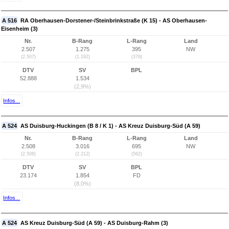
A 516
RA Oberhausen-Dorstener-/Steinbrinkstraße (K 15) - AS Oberhausen-
Eisenheim (3)
Nr.
B-Rang
L-Rang
Land
2.507
1.275
395
NW
(2.507)
(1.192)
(379)
DTV
SV
BPL
52.888
1.534
(2,9%)
Infos...
A 524
AS Duisburg-Huckingen (B 8 / K 1) - AS Kreuz Duisburg-Süd (A 59)
Nr.
B-Rang
L-Rang
Land
2.508
3.016
695
NW
(2.508)
(2.212)
(562)
DTV
SV
BPL
23.174
1.854
FD
(8,0%)
Infos...
A 524
AS Kreuz Duisburg-Süd (A 59) - AS Duisburg-Rahm (3)