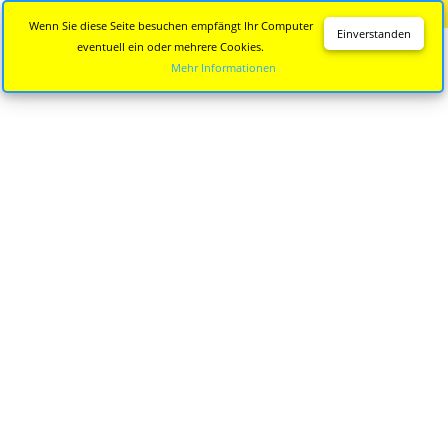
Diese Seite wird nicht mehr aktualisiert.
Zur neuen Seite
Wenn Sie diese Seite besuchen empfängt Ihr Computer
Einverstanden
eventuell ein oder mehrere Cookies.
Mehr Informationen