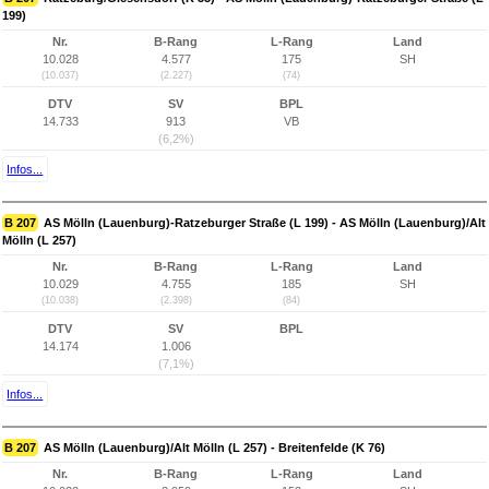
199)
Nr.
B-Rang
L-Rang
Land
10.028
4.577
175
SH
(10.037)
(2.227)
(74)
DTV
SV
BPL
14.733
913
VB
(6,2%)
Infos...
B 207
AS Mölln (Lauenburg)-Ratzeburger Straße (L 199) - AS Mölln (Lauenburg)/Alt
Mölln (L 257)
Nr.
B-Rang
L-Rang
Land
10.029
4.755
185
SH
(10.038)
(2.398)
(84)
DTV
SV
BPL
14.174
1.006
(7,1%)
Infos...
B 207
AS Mölln (Lauenburg)/Alt Mölln (L 257) - Breitenfelde (K 76)
Nr.
B-Rang
L-Rang
Land