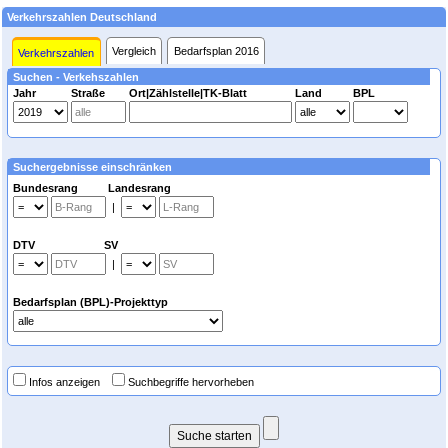
Verkehrszahlen Deutschland
Vergleich
Bedarfsplan 2016
Verkehrszahlen
Suchen - Verkehszahlen
Jahr
Straße
Ort|Zählstelle|TK-Blatt
Land
BPL
Suchergebnisse einschränken
Bundesrang Landesrang
|
DTV SV
|
Bedarfsplan (BPL)-Projekttyp
Infos anzeigen
Suchbegriffe hervorheben