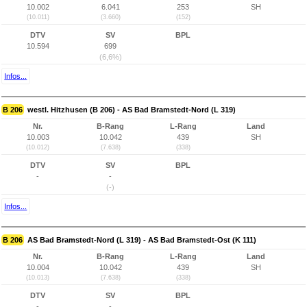
10.002
6.041
253
SH
(10.011)
(3.660)
(152)
DTV
SV
BPL
10.594
699
(6,6%)
Infos...
B 206
westl. Hitzhusen (B 206) - AS Bad Bramstedt-Nord (L 319)
Nr.
B-Rang
L-Rang
Land
10.003
10.042
439
SH
(10.012)
(7.638)
(338)
DTV
SV
BPL
-
-
(-)
Infos...
B 206
AS Bad Bramstedt-Nord (L 319) - AS Bad Bramstedt-Ost (K 111)
Nr.
B-Rang
L-Rang
Land
10.004
10.042
439
SH
(10.013)
(7.638)
(338)
DTV
SV
BPL
-
-