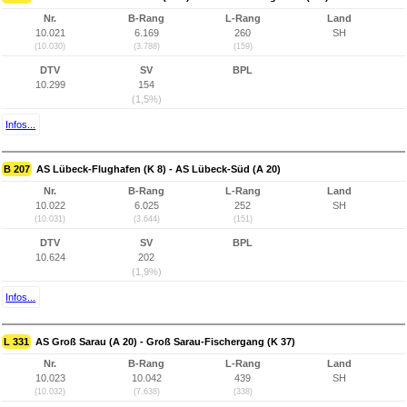
Nr.
B-Rang
L-Rang
Land
10.021
6.169
260
SH
(10.030)
(3.788)
(159)
DTV
SV
BPL
10.299
154
(1,5%)
Infos...
B 207
AS Lübeck-Flughafen (K 8) - AS Lübeck-Süd (A 20)
Nr.
B-Rang
L-Rang
Land
10.022
6.025
252
SH
(10.031)
(3.644)
(151)
DTV
SV
BPL
10.624
202
(1,9%)
Infos...
L 331
AS Groß Sarau (A 20) - Groß Sarau-Fischergang (K 37)
Nr.
B-Rang
L-Rang
Land
10.023
10.042
439
SH
(10.032)
(7.638)
(338)