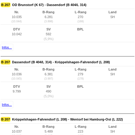
B 207
OD Brunstorf (K 67) - Dassendorf (B 404/L 314)
Nr.
B-Rang
L-Rang
Land
10.035
6.281
270
SH
(10.044)
(3.898)
(169)
DTV
SV
BPL
10.042
592
(5,9%)
Infos...
B 207
Dassendorf (B 404/L 314) - Kröppelshagen-Fahrendorf (L 208)
Nr.
B-Rang
L-Rang
Land
10.036
6.381
279
SH
(10.045)
(3.997)
(178)
DTV
SV
BPL
9.799
490
(5,0%)
Infos...
B 207
Kröppelshagen-Fahrendorf (L 208) - Wentorf bei Hamburg-Ost (L 222)
Nr.
B-Rang
L-Rang
Land
10.037
5.489
223
SH