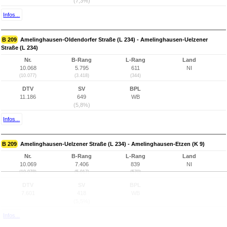
(7,3%)
Infos...
B 209
Amelinghausen-Oldendorfer Straße (L 234) - Amelinghausen-Uelzener
Straße (L 234)
Nr.
B-Rang
L-Rang
Land
10.068
5.795
611
NI
(10.077)
(3.418)
(344)
DTV
SV
BPL
11.186
649
WB
(5,8%)
Infos...
B 209
Amelinghausen-Uelzener Straße (L 234) - Amelinghausen-Etzen (K 9)
Nr.
B-Rang
L-Rang
Land
10.069
7.406
839
NI
(10.078)
(5.017)
(570)
DTV
SV
BPL
7.601
418
WB
(5,5%)
Infos...