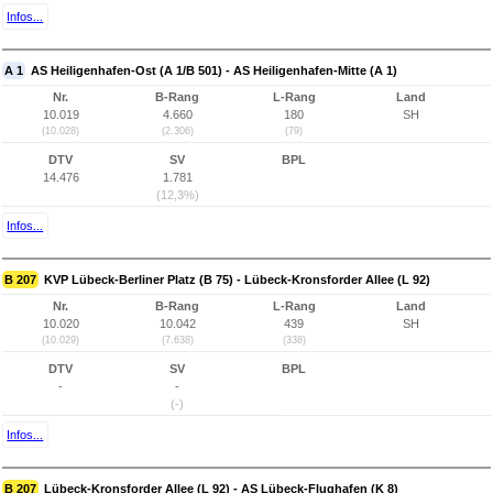
Infos...
A 1
AS Heiligenhafen-Ost (A 1/B 501) - AS Heiligenhafen-Mitte (A 1)
Nr.
B-Rang
L-Rang
Land
10.019
4.660
180
SH
(10.028)
(2.306)
(79)
DTV
SV
BPL
14.476
1.781
(12,3%)
Infos...
B 207
KVP Lübeck-Berliner Platz (B 75) - Lübeck-Kronsforder Allee (L 92)
Nr.
B-Rang
L-Rang
Land
10.020
10.042
439
SH
(10.029)
(7.638)
(338)
DTV
SV
BPL
-
-
(-)
Infos...
B 207
Lübeck-Kronsforder Allee (L 92) - AS Lübeck-Flughafen (K 8)