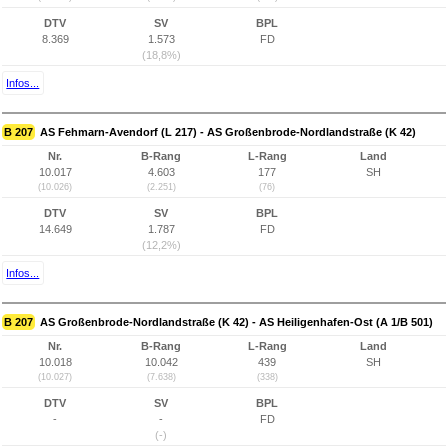
DTV
SV
BPL
8.369
1.573
FD
(18,8%)
Infos...
B 207
AS Fehmarn-Avendorf (L 217) - AS Großenbrode-Nordlandstraße (K 42)
Nr.
B-Rang
L-Rang
Land
10.017
4.603
177
SH
(10.026)
(2.251)
(76)
DTV
SV
BPL
14.649
1.787
FD
(12,2%)
Infos...
B 207
AS Großenbrode-Nordlandstraße (K 42) - AS Heiligenhafen-Ost (A 1/B 501)
Nr.
B-Rang
L-Rang
Land
10.018
10.042
439
SH
(10.027)
(7.638)
(338)
DTV
SV
BPL
-
-
FD
(-)