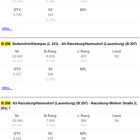
(10.053)
(6.868)
(319)
DTV
SV
BPL
3.703
193
(5,2%)
Infos...
B 208
Berkenthin/Klempau (L 221) - AS Ratzeburg/Harmsdorf (Lauenburg) (B 207)
Nr.
B-Rang
L-Rang
Land
10.045
8.619
403
SH
(10.054)
(6.219)
(302)
DTV
SV
BPL
5.117
164
(3,2%)
Infos...
B 208
AS Ratzeburg/Harmsdorf (Lauenburg) (B 207) - Ratzeburg-Möllner Straße (L
201) ?
Nr.
B-Rang
L-Rang
Land
10.046
7.935
368
SH
(10.055)
(5.539)
(267)
DTV
SV
BPL
6.511
378
VB