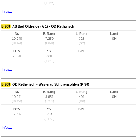
(4,4%)
Infos...
B 208
AS Bad Oldesloe (A 1) - OD Rethwisch
Nr.
B-Rang
L-Rang
Land
10.040
7.259
328
SH
(10.049)
(4.870)
(227)
DTV
SV
BPL
7.920
380
(4,8%)
Infos...
B 208
OD Rethwisch - Westerau/Schürensöhlen (K 90)
Nr.
B-Rang
L-Rang
Land
10.041
8.651
404
SH
(10.050)
(6.251)
(303)
DTV
SV
BPL
5.056
253
(5,0%)
Infos...