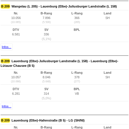
B 209
Wangelau (L 205) - Lauenburg (Elbe)-Juliusburger Landstraße (L 158)
Nr.
B-Rang
L-Rang
Land
10.056
7.896
366
SH
(10.065)
(5.500)
(265)
DTV
SV
BPL
6.581
336
(5,1%)
Infos...
B 209
Lauenburg (Elbe)-Juliusburger Landstraße (L 158) - Lauenburg (Elbe)-
Lütauer Chausee (B 5)
Nr.
B-Rang
L-Rang
Land
10.057
8.046
378
SH
(10.066)
(5.648)
(277)
DTV
SV
BPL
6.281
314
VB
(5,0%)
Infos...
B 209
Lauenburg (Elbe)-Hafenstraße (B 5) - LG (SH/NI)
Nr.
B-Rang
L-Rang
Land