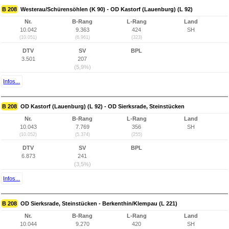
B 208
Westerau/Schürensöhlen (K 90) - OD Kastorf (Lauenburg) (L 92)
Nr.
B-Rang
L-Rang
Land
10.042
9.363
424
SH
(10.051)
(6.961)
(323)
DTV
SV
BPL
3.501
207
(5,9%)
Infos...
B 208
OD Kastorf (Lauenburg) (L 92) - OD Sierksrade, Steinstücken
Nr.
B-Rang
L-Rang
Land
10.043
7.769
356
SH
(10.052)
(5.374)
(255)
DTV
SV
BPL
6.873
241
(3,5%)
Infos...
B 208
OD Sierksrade, Steinstücken - Berkenthin/Klempau (L 221)
Nr.
B-Rang
L-Rang
Land
10.044
9.270
420
SH