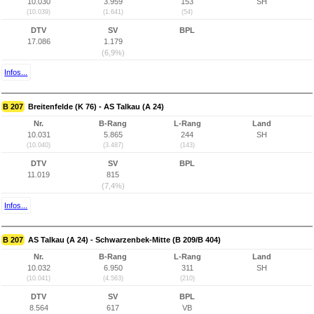
10.030
3.959
153
SH
(10.039)
(1.641)
(54)
DTV
SV
BPL
17.086
1.179
(6,9%)
Infos...
B 207
Breitenfelde (K 76) - AS Talkau (A 24)
Nr.
B-Rang
L-Rang
Land
10.031
5.865
244
SH
(10.040)
(3.487)
(143)
DTV
SV
BPL
11.019
815
(7,4%)
Infos...
B 207
AS Talkau (A 24) - Schwarzenbek-Mitte (B 209/B 404)
Nr.
B-Rang
L-Rang
Land
10.032
6.950
311
SH
(10.041)
(4.563)
(210)
DTV
SV
BPL
8.564
617
VB