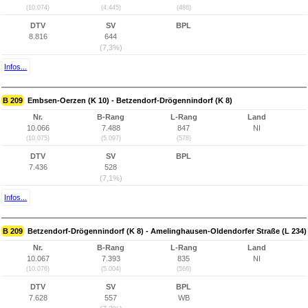
(10.074)
(4.445)
(486)
DTV
SV
BPL
8.816
644
(7,3%)
Infos...
B 209
Embsen-Oerzen (K 10) - Betzendorf-Drögennindorf (K 8)
Nr.
B-Rang
L-Rang
Land
10.066
7.488
847
NI
(10.075)
(5.097)
(578)
DTV
SV
BPL
7.436
528
(7,1%)
Infos...
B 209
Betzendorf-Drögennindorf (K 8) - Amelinghausen-Oldendorfer Straße (L 234)
Nr.
B-Rang
L-Rang
Land
10.067
7.393
835
NI
(10.076)
(5.004)
(566)
DTV
SV
BPL
7.628
557
WB