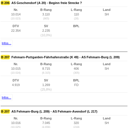
B 206
AS Geschendorf (A 20) - Beginn freie Strecke ?
Nr.
B-Rang
L-Rang
Land
10.014
3.110
110
SH
(10.023)
(905)
(28)
DTV
SV
BPL
22.354
2.235
(10,0%)
Infos...
B 207
Fehmarn-Puttgarden-Fährhafenstraße (K 49) - AS Fehmarn-Burg (L 209)
Nr.
B-Rang
L-Rang
Land
10.015
8.715
406
SH
(10.024)
(6.315)
(305)
DTV
SV
BPL
4.919
1.269
FD
(25,8%)
Infos...
B 207
AS Fehmarn-Burg (L 209) - AS Fehmarn-Avendorf (L 217)
Nr.
B-Rang
L-Rang
Land
10.016
7.045
320
SH
(10.025)
(4.656)
(219)