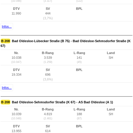
(10.046)
(3.117)
(122)
DTV
SV
BPL
11.990
444
(3,7%)
Infos...
B 208
Bad Oldesloe-Lübecker Straße (B 75) - Bad Oldesloe-Sehmsdorfer Straße (K
67)
Nr.
B-Rang
L-Rang
Land
10.038
3.539
141
SH
(10.047)
(1.259)
(45)
DTV
SV
BPL
19.334
696
(3,6%)
Infos...
B 208
Bad Oldesloe-Sehmsdorfer Straße (K 67) - AS Bad Oldesloe (A 1)
Nr.
B-Rang
L-Rang
Land
10.039
4.819
188
SH
(10.048)
(2.461)
(87)
DTV
SV
BPL
13.955
614