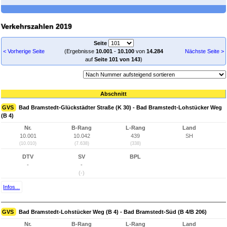
Verkehrszahlen 2019
Seite
< Vorherige Seite
(Ergebnisse
10.001
-
10.100
von
14.284
Nächste Seite >
auf
Seite 101 von 143
)
Abschnitt
GVS
Bad Bramstedt-Glückstädter Straße (K 30) - Bad Bramstedt-Lohstücker Weg
(B 4)
Nr.
B-Rang
L-Rang
Land
10.001
10.042
439
SH
(10.010)
(7.638)
(338)
DTV
SV
BPL
-
-
(-)
Infos...
GVS
Bad Bramstedt-Lohstücker Weg (B 4) - Bad Bramstedt-Süd (B 4/B 206)
Nr.
B-Rang
L-Rang
Land