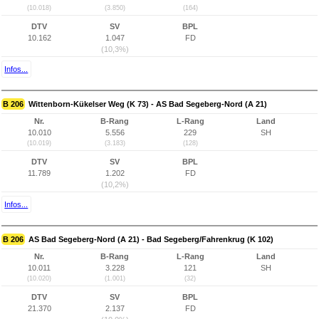
(10.018)
(3.850)
(164)
DTV
SV
BPL
10.162
1.047
FD
(10,3%)
Infos...
B 206
Wittenborn-Kükelser Weg (K 73) - AS Bad Segeberg-Nord (A 21)
Nr.
B-Rang
L-Rang
Land
10.010
5.556
229
SH
(10.019)
(3.183)
(128)
DTV
SV
BPL
11.789
1.202
FD
(10,2%)
Infos...
B 206
AS Bad Segeberg-Nord (A 21) - Bad Segeberg/Fahrenkrug (K 102)
Nr.
B-Rang
L-Rang
Land
10.011
3.228
121
SH
(10.020)
(1.001)
(32)
DTV
SV
BPL
21.370
2.137
FD