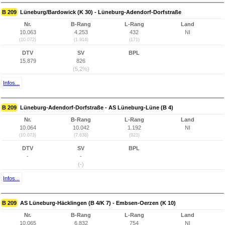
B 209
Lüneburg/Bardowick (K 30) - Lüneburg-Adendorf-Dorfstraße
Nr.
B-Rang
L-Rang
Land
10.063
4.253
432
NI
(10.072)
(1.914)
(171)
DTV
SV
BPL
15.879
826
(5,2%)
Infos...
B 209
Lüneburg-Adendorf-Dorfstraße - AS Lüneburg-Lüne (B 4)
Nr.
B-Rang
L-Rang
Land
10.064
10.042
1.192
NI
(10.073)
(7.638)
(923)
DTV
SV
BPL
-
-
(-)
Infos...
B 209
AS Lüneburg-Häcklingen (B 4/K 7) - Embsen-Oerzen (K 10)
Nr.
B-Rang
L-Rang
Land
10.065
6.832
754
NI