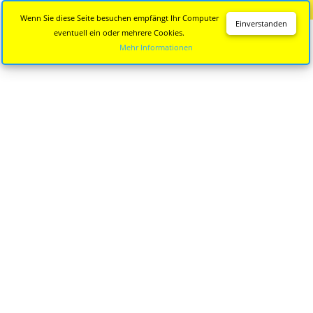
Diese Seite wird nicht mehr aktualisiert.
Zur neuen Seite
Wenn Sie diese Seite besuchen empfängt Ihr Computer
Einverstanden
eventuell ein oder mehrere Cookies.
Mehr Informationen