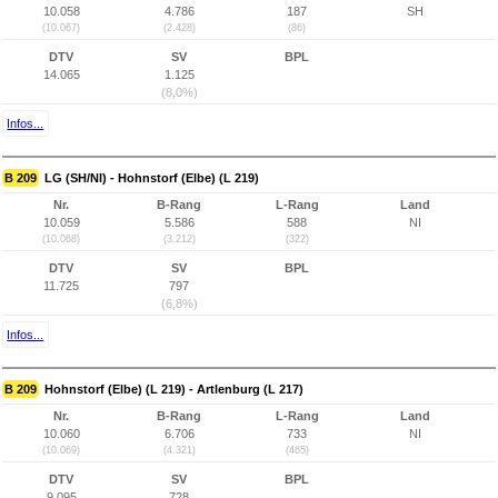
10.058
4.786
187
SH
(10.067)
(2.428)
(86)
DTV
SV
BPL
14.065
1.125
(8,0%)
Infos...
B 209
LG (SH/NI) - Hohnstorf (Elbe) (L 219)
Nr.
B-Rang
L-Rang
Land
10.059
5.586
588
NI
(10.068)
(3.212)
(322)
DTV
SV
BPL
11.725
797
(6,8%)
Infos...
B 209
Hohnstorf (Elbe) (L 219) - Artlenburg (L 217)
Nr.
B-Rang
L-Rang
Land
10.060
6.706
733
NI
(10.069)
(4.321)
(465)
DTV
SV
BPL
9.095
728