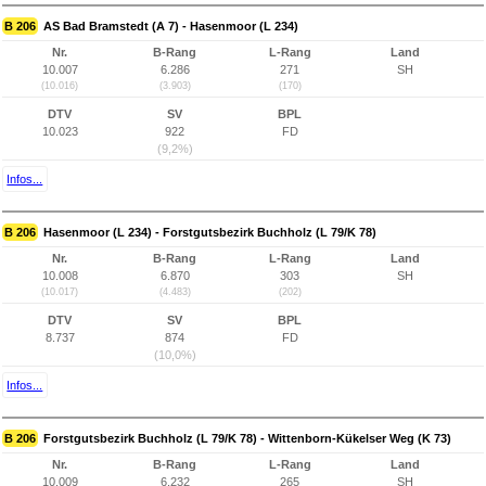
B 206
AS Bad Bramstedt (A 7) - Hasenmoor (L 234)
Nr.
B-Rang
L-Rang
Land
10.007
6.286
271
SH
(10.016)
(3.903)
(170)
DTV
SV
BPL
10.023
922
FD
(9,2%)
Infos...
B 206
Hasenmoor (L 234) - Forstgutsbezirk Buchholz (L 79/K 78)
Nr.
B-Rang
L-Rang
Land
10.008
6.870
303
SH
(10.017)
(4.483)
(202)
DTV
SV
BPL
8.737
874
FD
(10,0%)
Infos...
B 206
Forstgutsbezirk Buchholz (L 79/K 78) - Wittenborn-Kükelser Weg (K 73)
Nr.
B-Rang
L-Rang
Land
10.009
6.232
265
SH