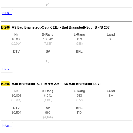
(-)
Infos...
B 206
AS Bad Bramstedt-Ost (K 111) - Bad Bramstedt-Süd (B 4/B 206)
Nr.
B-Rang
L-Rang
Land
10.005
10.042
439
SH
(10.014)
(7.638)
(338)
DTV
SV
BPL
-
-
(-)
Infos...
B 206
Bad Bramstedt-Süd (B 4/B 206) - AS Bad Bramstedt (A 7)
Nr.
B-Rang
L-Rang
Land
10.006
6.041
253
SH
(10.015)
(3.660)
(152)
DTV
SV
BPL
10.594
699
FD
(6,6%)
Infos...