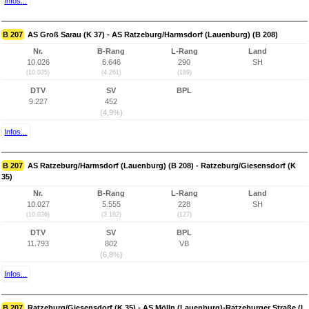
Infos...
B 207
AS Groß Sarau (K 37) - AS Ratzeburg/Harmsdorf (Lauenburg) (B 208)
Nr.
B-Rang
L-Rang
Land
10.026
6.646
290
SH
(10.035)
(4.261)
(189)
DTV
SV
BPL
9.227
452
(4,9%)
Infos...
B 207
AS Ratzeburg/Harmsdorf (Lauenburg) (B 208) - Ratzeburg/Giesensdorf (K
35)
Nr.
B-Rang
L-Rang
Land
10.027
5.555
228
SH
(10.036)
(3.182)
(127)
DTV
SV
BPL
11.793
802
VB
(6,8%)
Infos...
B 207
Ratzeburg/Giesensdorf (K 35) - AS Mölln (Lauenburg)-Ratzeburger Straße (L