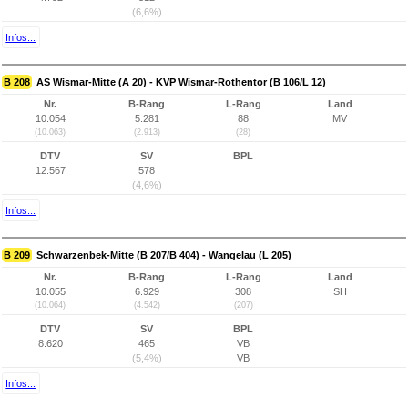
(6,6%)
Infos...
B 208
AS Wismar-Mitte (A 20) - KVP Wismar-Rothentor (B 106/L 12)
Nr.
B-Rang
L-Rang
Land
10.054
5.281
88
MV
(10.063)
(2.913)
(28)
DTV
SV
BPL
12.567
578
(4,6%)
Infos...
B 209
Schwarzenbek-Mitte (B 207/B 404) - Wangelau (L 205)
Nr.
B-Rang
L-Rang
Land
10.055
6.929
308
SH
(10.064)
(4.542)
(207)
DTV
SV
BPL
8.620
465
VB
(5,4%)
VB
Infos...