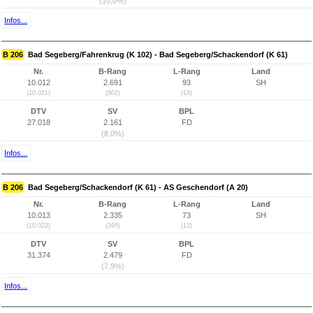
(10,0%)
Infos...
B 206
Bad Segeberg/Fahrenkrug (K 102) - Bad Segeberg/Schackendorf (K 61)
Nr.
B-Rang
L-Rang
Land
10.012
2.691
93
SH
(10.021)
(602)
(18)
DTV
SV
BPL
27.018
2.161
FD
(8,0%)
Infos...
B 206
Bad Segeberg/Schackendorf (K 61) - AS Geschendorf (A 20)
Nr.
B-Rang
L-Rang
Land
10.013
2.335
73
SH
(10.022)
(395)
(12)
DTV
SV
BPL
31.374
2.479
FD
(7,9%)
Infos...