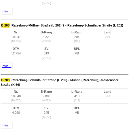
(5,8%)
Infos...
B 208
Ratzeburg-Möllner Straße (L 201) ? - Ratzeburg-Schmilauer Straße (L 202)
Nr.
B-Rang
L-Rang
Land
10.047
5.220
204
SH
(10.056)
(2.853)
(103)
DTV
SV
BPL
12.754
319
VB
(2,5%)
Infos...
B 208
Ratzeburg-Schmilauer Straße (L 202) - Mustin (Ratzeburg)-Goldenseer
Straße (K 66)
Nr.
B-Rang
L-Rang
Land
10.048
9.086
418
SH
(10.057)
(6.685)
(317)
DTV
SV
BPL
4.090
245
VB
(6,0%)
Infos...