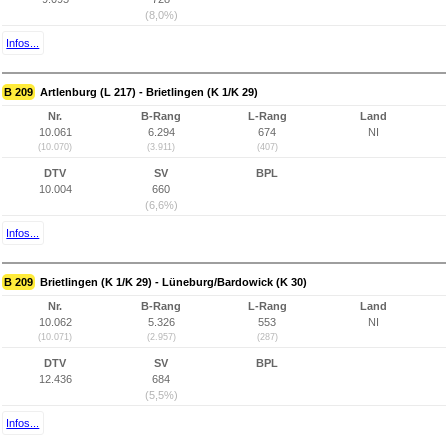
(8,0%)
Infos...
B 209
Artlenburg (L 217) - Brietlingen (K 1/K 29)
Nr.
B-Rang
L-Rang
Land
10.061
6.294
674
NI
(10.070)
(3.911)
(407)
DTV
SV
BPL
10.004
660
(6,6%)
Infos...
B 209
Brietlingen (K 1/K 29) - Lüneburg/Bardowick (K 30)
Nr.
B-Rang
L-Rang
Land
10.062
5.326
553
NI
(10.071)
(2.957)
(287)
DTV
SV
BPL
12.436
684
(5,5%)
Infos...