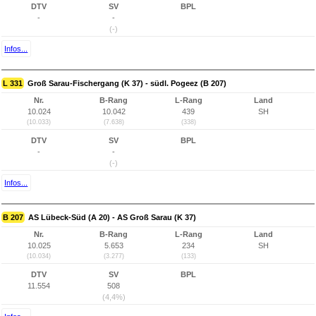
DTV
SV
BPL
-
-
(-)
Infos...
L 331
Groß Sarau-Fischergang (K 37) - südl. Pogeez (B 207)
Nr.
B-Rang
L-Rang
Land
10.024
10.042
439
SH
(10.033)
(7.638)
(338)
DTV
SV
BPL
-
-
(-)
Infos...
B 207
AS Lübeck-Süd (A 20) - AS Groß Sarau (K 37)
Nr.
B-Rang
L-Rang
Land
10.025
5.653
234
SH
(10.034)
(3.277)
(133)
DTV
SV
BPL
11.554
508
(4,4%)