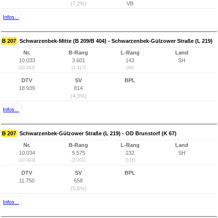
(7,2%)
VB
Infos...
B 207
Schwarzenbek-Mitte (B 209/B 404) - Schwarzenbek-Gülzower Straße (L 219)
Nr.
B-Rang
L-Rang
Land
10.033
3.601
143
SH
(10.042)
(1.317)
(46)
DTV
SV
BPL
18.939
814
(4,3%)
Infos...
B 207
Schwarzenbek-Gülzower Straße (L 219) - OD Brunstorf (K 67)
Nr.
B-Rang
L-Rang
Land
10.034
5.575
232
SH
(10.043)
(3.201)
(131)
DTV
SV
BPL
11.750
658
(5,6%)
Infos...