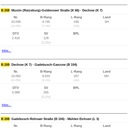
B 208
Mustin (Ratzeburg)-Goldenseer Straße (K 66) - Dechow (K 7)
Nr.
B-Rang
L-Rang
Land
10.049
9.745
436
SH
(10.058)
(7.343)
(335)
DTV
SV
BPL
2.416
128
(5,3%)
Infos...
B 208
Dechow (K 7) - Gadebusch-Ganzow (B 104)
Nr.
B-Rang
L-Rang
Land
10.050
8.633
207
MV
(10.059)
(6.233)
(142)
DTV
SV
BPL
5.088
265
(5,2%)
Infos...
B 208
Gadebusch-Rehnaer Straße (B 104) - Mühlen Eichsen (L 3)
Nr.
B-Rang
L-Rang
Land