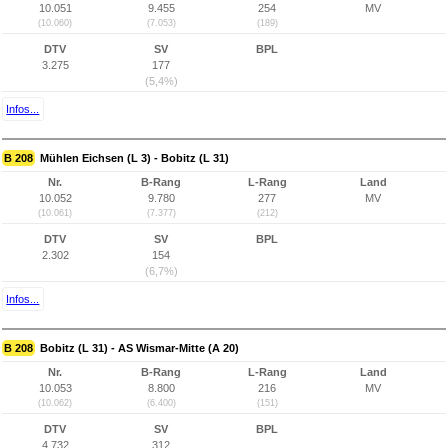
10.051
9.455
254
MV
(10.060)
(7.053)
(189)
DTV
SV
BPL
3.275
177
(5,4%)
Infos...
B 208
Mühlen Eichsen (L 3) - Bobitz (L 31)
Nr.
B-Rang
L-Rang
Land
10.052
9.780
277
MV
(10.061)
(7.377)
(212)
DTV
SV
BPL
2.302
154
(6,7%)
Infos...
B 208
Bobitz (L 31) - AS Wismar-Mitte (A 20)
Nr.
B-Rang
L-Rang
Land
10.053
8.800
216
MV
(10.062)
(6.400)
(151)
DTV
SV
BPL
4.732
312