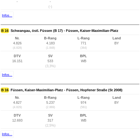
-
-
(-)
Infos...
B 16
Schwangau, östl. Füssen (B 17) - Füssen, Kaiser-Maximilian-Platz
Nr.
B-Rang
L-Rang
Land
4.826
4.183
771
BY
(4.828)
(1.848)
(364)
DTV
SV
BPL
16.151
533
WB
(3,3%)
Infos...
B 16
Füssen, Kaiser-Maximilian-Platz - Füssen, Hopfener Straße (St 2008)
Nr.
B-Rang
L-Rang
Land
4.827
5.237
974
BY
(4.829)
(2.869)
(561)
DTV
SV
BPL
12.693
317
WB
(2,5%)
Infos...