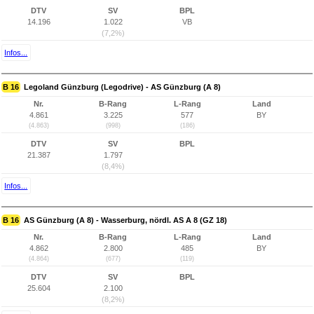
DTV
SV
BPL
14.196
1.022
VB
(7,2%)
Infos...
B 16
Legoland Günzburg (Legodrive) - AS Günzburg (A 8)
Nr.
B-Rang
L-Rang
Land
4.861
3.225
577
BY
(4.863)
(998)
(186)
DTV
SV
BPL
21.387
1.797
(8,4%)
Infos...
B 16
AS Günzburg (A 8) - Wasserburg, nördl. AS A 8 (GZ 18)
Nr.
B-Rang
L-Rang
Land
4.862
2.800
485
BY
(4.864)
(677)
(119)
DTV
SV
BPL
25.604
2.100
(8,2%)