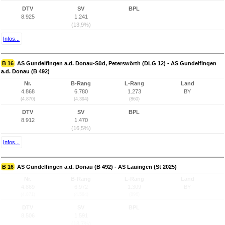
DTV
SV
BPL
8.925
1.241
(13,9%)
Infos...
B 16
AS Gundelfingen a.d. Donau-Süd, Peterswörth (DLG 12) - AS Gundelfingen
a.d. Donau (B 492)
Nr.
B-Rang
L-Rang
Land
4.868
6.780
1.273
BY
(4.870)
(4.394)
(860)
DTV
SV
BPL
8.912
1.470
(16,5%)
Infos...
B 16
AS Gundelfingen a.d. Donau (B 492) - AS Lauingen (St 2025)
Nr.
B-Rang
L-Rang
Land
4.869
6.972
1.309
BY
(4.871)
(4.584)
(896)
DTV
SV
BPL
8.506
1.591
(18,7%)