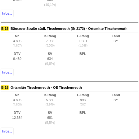
(10,1%)
Infos...
B 15
Bärnauer Straße südl. Tirschenreuth (St 2173) - Ortsmitte Tirschenreuth
Nr.
B-Rang
L-Rang
Land
4.805
7.956
1.501
BY
(4.807)
(5.560)
(1.088)
DTV
SV
BPL
6.469
634
(9,8%)
Infos...
B 15
Ortsmitte Tirschenreuth - OE Tirschenreuth
Nr.
B-Rang
L-Rang
Land
4.806
5.350
993
BY
(4.808)
(2.979)
(580)
DTV
SV
BPL
12.384
681
(5,5%)
Infos...