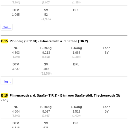
(4.804)
(7.605)
(1.338)
DTV
SV
BPL
1.065
52
(4,9%)
Infos...
B 15
Plößberg (St 2181) - Pilmersreuth a. d. Straße (TIR 2)
Nr.
B-Rang
L-Rang
Land
4.803
9.213
1.668
BY
(4.805)
(6.811)
(1.255)
DTV
SV
BPL
3.837
480
(12,5%)
Infos...
B 15
Pilmersreuth a. d. Straße (TIR 2) - Bärnauer Straße südl. Tirschenreuth (St
2173)
Nr.
B-Rang
L-Rang
Land
4.804
8.027
1.512
BY
(4.806)
(5.629)
(1.099)
DTV
SV
BPL
6.318
638