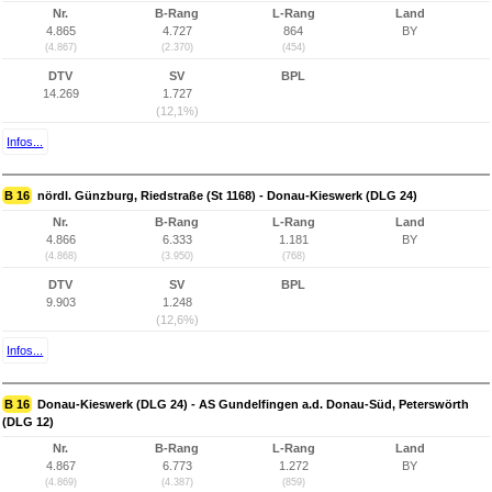
Nr.
B-Rang
L-Rang
Land
4.865
4.727
864
BY
(4.867)
(2.370)
(454)
DTV
SV
BPL
14.269
1.727
(12,1%)
Infos...
B 16
nördl. Günzburg, Riedstraße (St 1168) - Donau-Kieswerk (DLG 24)
Nr.
B-Rang
L-Rang
Land
4.866
6.333
1.181
BY
(4.868)
(3.950)
(768)
DTV
SV
BPL
9.903
1.248
(12,6%)
Infos...
B 16
Donau-Kieswerk (DLG 24) - AS Gundelfingen a.d. Donau-Süd, Peterswörth
(DLG 12)
Nr.
B-Rang
L-Rang
Land
4.867
6.773
1.272
BY
(4.869)
(4.387)
(859)