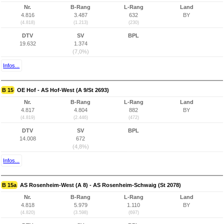
Nr.
B-Rang
L-Rang
Land
4.816
3.487
632
BY
(4.818)
(1.213)
(230)
DTV
SV
BPL
19.632
1.374
(7,0%)
Infos...
B 15
OE Hof - AS Hof-West (A 9/St 2693)
Nr.
B-Rang
L-Rang
Land
4.817
4.804
882
BY
(4.819)
(2.446)
(472)
DTV
SV
BPL
14.008
672
(4,8%)
Infos...
B 15a
AS Rosenheim-West (A 8) - AS Rosenheim-Schwaig (St 2078)
Nr.
B-Rang
L-Rang
Land
4.818
5.979
1.110
BY
(4.820)
(3.598)
(697)