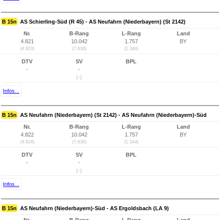
B 15n
AS Schierling-Süd (R 45) - AS Neufahrn (Niederbayern) (St 2142)
Nr.
B-Rang
L-Rang
Land
4.821
10.042
1.757
BY
(4.823)
(7.638)
(1.344)
DTV
SV
BPL
-
-
(-)
Infos...
B 15n
AS Neufahrn (Niederbayern) (St 2142) - AS Neufahrn (Niederbayern)-Süd
Nr.
B-Rang
L-Rang
Land
4.822
10.042
1.757
BY
(4.824)
(7.638)
(1.344)
DTV
SV
BPL
-
-
(-)
Infos...
B 15n
AS Neufahrn (Niederbayern)-Süd - AS Ergoldsbach (LA 9)