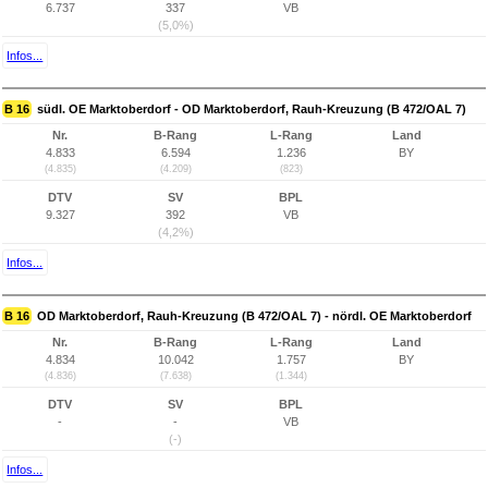
6.737
337
VB
(5,0%)
Infos...
B 16
südl. OE Marktoberdorf - OD Marktoberdorf, Rauh-Kreuzung (B 472/OAL 7)
Nr.
B-Rang
L-Rang
Land
4.833
6.594
1.236
BY
(4.835)
(4.209)
(823)
DTV
SV
BPL
9.327
392
VB
(4,2%)
Infos...
B 16
OD Marktoberdorf, Rauh-Kreuzung (B 472/OAL 7) - nördl. OE Marktoberdorf
Nr.
B-Rang
L-Rang
Land
4.834
10.042
1.757
BY
(4.836)
(7.638)
(1.344)
DTV
SV
BPL
-
-
VB
(-)
Infos...