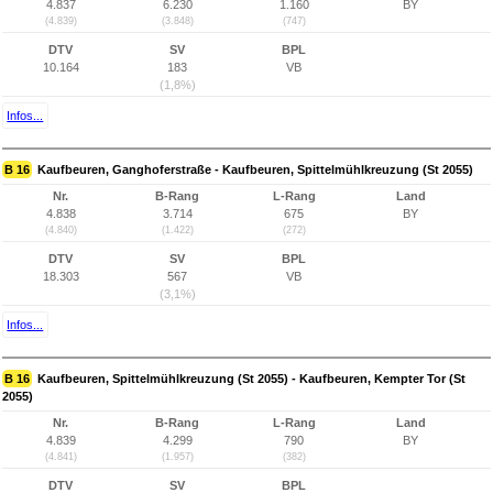
4.837
6.230
1.160
BY
(4.839)
(3.848)
(747)
DTV
SV
BPL
10.164
183
VB
(1,8%)
Infos...
B 16
Kaufbeuren, Ganghoferstraße - Kaufbeuren, Spittelmühlkreuzung (St 2055)
Nr.
B-Rang
L-Rang
Land
4.838
3.714
675
BY
(4.840)
(1.422)
(272)
DTV
SV
BPL
18.303
567
VB
(3,1%)
Infos...
B 16
Kaufbeuren, Spittelmühlkreuzung (St 2055) - Kaufbeuren, Kempter Tor (St
2055)
Nr.
B-Rang
L-Rang
Land
4.839
4.299
790
BY
(4.841)
(1.957)
(382)
DTV
SV
BPL