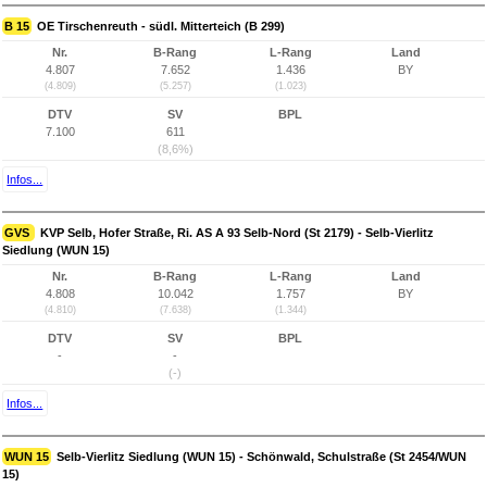
B 15
OE Tirschenreuth - südl. Mitterteich (B 299)
Nr.
B-Rang
L-Rang
Land
4.807
7.652
1.436
BY
(4.809)
(5.257)
(1.023)
DTV
SV
BPL
7.100
611
(8,6%)
Infos...
GVS
KVP Selb, Hofer Straße, Ri. AS A 93 Selb-Nord (St 2179) - Selb-Vierlitz
Siedlung (WUN 15)
Nr.
B-Rang
L-Rang
Land
4.808
10.042
1.757
BY
(4.810)
(7.638)
(1.344)
DTV
SV
BPL
-
-
(-)
Infos...
WUN 15
Selb-Vierlitz Siedlung (WUN 15) - Schönwald, Schulstraße (St 2454/WUN
15)