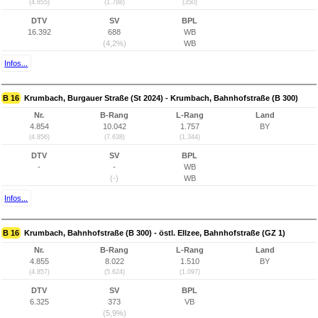
(4.855)
(1.788)
(350)
DTV
SV
BPL
16.392
688
WB
(4,2%)
WB
Infos...
B 16
Krumbach, Burgauer Straße (St 2024) - Krumbach, Bahnhofstraße (B 300)
Nr.
B-Rang
L-Rang
Land
4.854
10.042
1.757
BY
(4.856)
(7.638)
(1.344)
DTV
SV
BPL
-
-
WB
(-)
WB
Infos...
B 16
Krumbach, Bahnhofstraße (B 300) - östl. Ellzee, Bahnhofstraße (GZ 1)
Nr.
B-Rang
L-Rang
Land
4.855
8.022
1.510
BY
(4.857)
(5.624)
(1.097)
DTV
SV
BPL
6.325
373
VB
(5,9%)