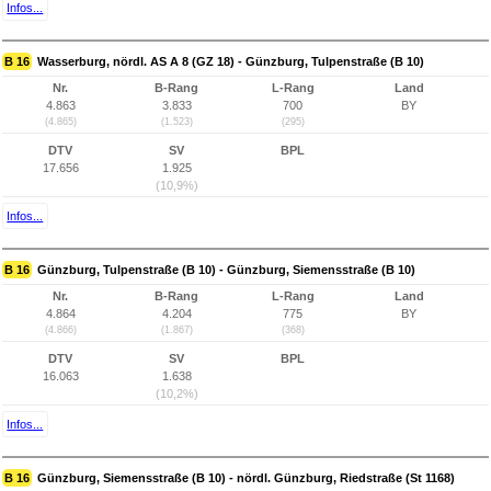
Infos...
B 16
Wasserburg, nördl. AS A 8 (GZ 18) - Günzburg, Tulpenstraße (B 10)
Nr.
B-Rang
L-Rang
Land
4.863
3.833
700
BY
(4.865)
(1.523)
(295)
DTV
SV
BPL
17.656
1.925
(10,9%)
Infos...
B 16
Günzburg, Tulpenstraße (B 10) - Günzburg, Siemensstraße (B 10)
Nr.
B-Rang
L-Rang
Land
4.864
4.204
775
BY
(4.866)
(1.867)
(368)
DTV
SV
BPL
16.063
1.638
(10,2%)
Infos...
B 16
Günzburg, Siemensstraße (B 10) - nördl. Günzburg, Riedstraße (St 1168)