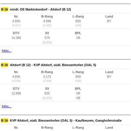
B 16
nördl. OE Marktoberdorf - Altdorf (B 12)
Nr.
B-Rang
L-Rang
Land
4.835
4.696
859
BY
(4.837)
(2.340)
(449)
DTV
SV
BPL
14.366
575
VB
(4,0%)
Infos...
B 16
Altdorf (B 12) - KVP Altdorf, südl. Biessenhofen (OAL 5)
Nr.
B-Rang
L-Rang
Land
4.836
5.172
959
BY
(4.838)
(2.806)
(546)
DTV
SV
BPL
12.896
825
VB
(6,4%)
VB
Infos...
B 16
KVP Altdorf, südl. Biessenhofen (OAL 5) - Kaufbeuren, Ganghoferstraße
Nr.
B-Rang
L-Rang
Land