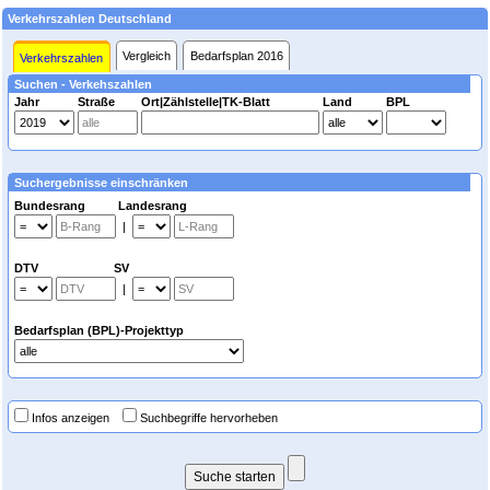
Verkehrszahlen Deutschland
Vergleich
Bedarfsplan 2016
Verkehrszahlen
Suchen - Verkehszahlen
Jahr
Straße
Ort|Zählstelle|TK-Blatt
Land
BPL
Suchergebnisse einschränken
Bundesrang Landesrang
|
DTV SV
|
Bedarfsplan (BPL)-Projekttyp
Infos anzeigen
Suchbegriffe hervorheben