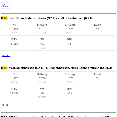
Infos...
B 16
östl. Ellzee, Bahnhofstraße (GZ 1) - südl. Ichenhausen (GZ 6)
Nr.
B-Rang
L-Rang
Land
4.856
8.101
1.525
BY
(4.858)
(5.703)
(1.112)
DTV
SV
BPL
6.180
402
VB
(6,5%)
Infos...
B 16
südl. Ichenhausen (GZ 6) - OD Ichenhausen, Neue Bahnhofstraße (St 2023)
Nr.
B-Rang
L-Rang
Land
4.857
5.789
1.075
BY
(4.859)
(3.412)
(662)
DTV
SV
BPL
11.197
302
VB
(2,7%)
Infos...