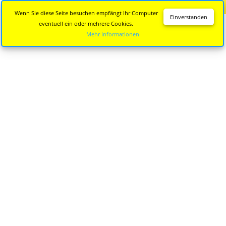
Diese Seite wird nicht mehr aktualisiert.
Zur neuen Seite
Wenn Sie diese Seite besuchen empfängt Ihr Computer
Einverstanden
eventuell ein oder mehrere Cookies.
Mehr Informationen