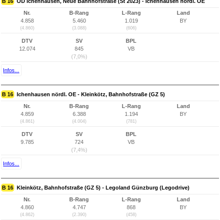
B 16
OD Ichenhausen, Neue Bahnhofstraße (St 2023) - Ichenhausen nördl. OE
Nr.
B-Rang
L-Rang
Land
4.858
5.460
1.019
BY
(4.860)
(3.088)
(606)
DTV
SV
BPL
12.074
845
VB
(7,0%)
Infos...
B 16
Ichenhausen nördl. OE - Kleinkötz, Bahnhofstraße (GZ 5)
Nr.
B-Rang
L-Rang
Land
4.859
6.388
1.194
BY
(4.861)
(4.004)
(781)
DTV
SV
BPL
9.785
724
VB
(7,4%)
Infos...
B 16
Kleinkötz, Bahnhofstraße (GZ 5) - Legoland Günzburg (Legodrive)
Nr.
B-Rang
L-Rang
Land
4.860
4.747
868
BY
(4.862)
(2.390)
(458)