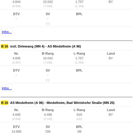
4.844
10.042
1.757
BY
(4.846)
(7.638)
(1.344)
DTV
SV
BPL
-
-
(-)
Infos...
B 16
östl. Dirlewang (MN 4) - AS Mindelheim (A 96)
Nr.
B-Rang
L-Rang
Land
4.845
10.042
1.757
BY
(4.847)
(7.638)
(1.344)
DTV
SV
BPL
-
-
(-)
Infos...
B 16
AS Mindelheim (A 96) - Mindelheim, Bad Wörishofer Straße (MN 25)
Nr.
B-Rang
L-Rang
Land
4.846
4.496
819
BY
(4.848)
(2.149)
(411)
DTV
SV
BPL
14.995
705
VB