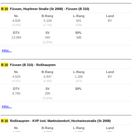
B 16
Füssen, Hopfener Straße (St 2008) - Füssen (B 310)
Nr.
B-Rang
L-Rang
Land
4.828
5.109
941
BY
(4.830)
(2.743)
(528)
DTV
SV
BPL
13.084
340
WB
(2,6%)
Infos...
B 16
Füssen (B 310) - Roßhaupten
Nr.
B-Rang
L-Rang
Land
4.829
6.847
1.285
BY
(4.831)
(4.460)
(872)
DTV
SV
BPL
8.780
299
(3,4%)
Infos...
B 16
Roßhaupten - KVP östl. Marktoberdorf, Hochwiesstraße (St 2008)
Nr.
B-Rang
L-Rang
Land