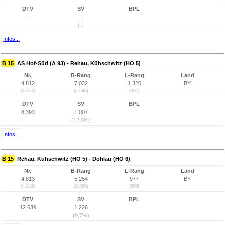
DTV
SV
BPL
-
-
(-)
Infos...
B 15
AS Hof-Süd (A 93) - Rehau, Kühschwitz (HO 5)
Nr.
B-Rang
L-Rang
Land
4.812
7.032
1.320
BY
(4.814)
(4.643)
(907)
DTV
SV
BPL
8.393
1.007
(12,0%)
Infos...
B 15
Rehau, Kühschwitz (HO 5) - Döhlau (HO 6)
Nr.
B-Rang
L-Rang
Land
4.813
5.254
977
BY
(4.815)
(2.886)
(564)
DTV
SV
BPL
12.639
1.226
(9,7%)