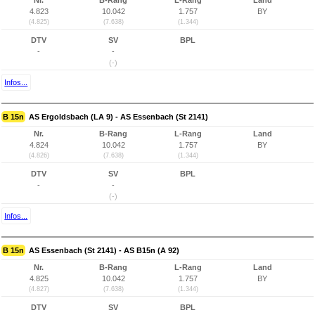
Nr.
B-Rang
L-Rang
Land
4.823
10.042
1.757
BY
(4.825)
(7.638)
(1.344)
DTV
SV
BPL
-
-
(-)
Infos...
B 15n
AS Ergoldsbach (LA 9) - AS Essenbach (St 2141)
Nr.
B-Rang
L-Rang
Land
4.824
10.042
1.757
BY
(4.826)
(7.638)
(1.344)
DTV
SV
BPL
-
-
(-)
Infos...
B 15n
AS Essenbach (St 2141) - AS B15n (A 92)
Nr.
B-Rang
L-Rang
Land
4.825
10.042
1.757
BY
(4.827)
(7.638)
(1.344)
DTV
SV
BPL