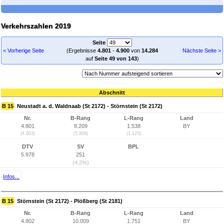
Verkehrszahlen 2019
Seite
< Vorherige Seite
(Ergebnisse
4.801
-
4.900
von
14.284
Nächste Seite >
auf
Seite 49 von 143
)
Abschnitt
B 15
Neustadt a. d. Waldnaab (St 2172) - Störnstein (St 2172)
Nr.
B-Rang
L-Rang
Land
4.801
8.209
1.538
BY
(4.803)
(5.809)
(1.125)
DTV
SV
BPL
5.978
251
(4,2%)
Infos...
B 15
Störnstein (St 2172) - Plößberg (St 2181)
Nr.
B-Rang
L-Rang
Land
4.802
10.009
1.751
BY