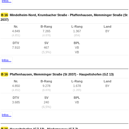
Infos...
B 16
Mindelheim-Nord, Krumbacher Straße - Pfaffenhausen, Memminger Straße (St
2037)
Nr.
B-Rang
L-Rang
Land
4.849
7.265
1.367
BY
(4.851)
(4.876)
(954)
DTV
SV
BPL
7.910
467
VB
(5,9%)
VB
Infos...
B 16
Pfaffenhausen, Memminger Straße (St 2037) - Haupeltshofen (GZ 13)
Nr.
B-Rang
L-Rang
Land
4.850
9.278
1.678
BY
(4.852)
(6.876)
(1.265)
DTV
SV
BPL
3.685
240
VB
(6,5%)
Infos...