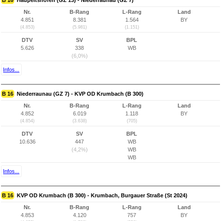
B 16
Haupeltshofen (GZ 13) - Niederraunau (GZ 7)
Nr.
B-Rang
L-Rang
Land
4.851
8.381
1.564
BY
(4.853)
(5.981)
(1.151)
DTV
SV
BPL
5.626
338
WB
(6,0%)
Infos...
B 16
Niederraunau (GZ 7) - KVP OD Krumbach (B 300)
Nr.
B-Rang
L-Rang
Land
4.852
6.019
1.118
BY
(4.854)
(3.638)
(705)
DTV
SV
BPL
10.636
447
WB
(4,2%)
WB
WB
Infos...
B 16
KVP OD Krumbach (B 300) - Krumbach, Burgauer Straße (St 2024)
Nr.
B-Rang
L-Rang
Land
4.853
4.120
757
BY