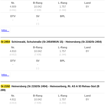
Nr.
B-Rang
L-Rang
Land
4.809
10.042
1.757
BY
(4.811)
(7.638)
(1.344)
DTV
SV
BPL
-
-
(-)
Infos...
St 2454
Schönwald, Schulstraße (St 2454/WUN 15) - Heinersberg (St 2192/St 2454)
Nr.
B-Rang
L-Rang
Land
4.810
10.042
1.757
BY
(4.812)
(7.638)
(1.344)
DTV
SV
BPL
-
-
(-)
Infos...
St 2192
Heinersberg (St 2192/St 2454) - Heineserberg, Ri. AS A 93 Rehau-Süd (B
289)
Nr.
B-Rang
L-Rang
Land
4.811
10.042
1.757
BY
(4.813)
(7.638)
(1.344)