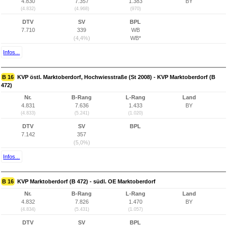
4.830
7.357
1.383
BY
(4.832)
(4.968)
(970)
DTV
SV
BPL
7.710
339
WB
(4,4%)
WB*
Infos...
B 16
KVP östl. Marktoberdorf, Hochwiesstraße (St 2008) - KVP Marktoberdorf (B
472)
Nr.
B-Rang
L-Rang
Land
4.831
7.636
1.433
BY
(4.833)
(5.241)
(1.020)
DTV
SV
BPL
7.142
357
(5,0%)
Infos...
B 16
KVP Marktoberdorf (B 472) - südl. OE Marktoberdorf
Nr.
B-Rang
L-Rang
Land
4.832
7.826
1.470
BY
(4.834)
(5.431)
(1.057)
DTV
SV
BPL