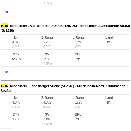
(4,7%)
Infos...
B 16
Mindelheim, Bad Wörishofer Straße (MN 25) - Mindelheim, Landsberger Straße
(St 2518)
Nr.
B-Rang
L-Rang
Land
4.847
5.235
973
BY
(4.849)
(2.867)
(560)
DTV
SV
BPL
12.700
572
VB
(4,5%)
Infos...
B 16
Mindelheim, Landsberger Straße (St 2518) - Mindelheim-Nord, Krumbacher
Straße
Nr.
B-Rang
L-Rang
Land
4.848
6.382
1.193
BY
(4.850)
(3.998)
(780)
DTV
SV
BPL
9.798
588
VB
(6,0%)