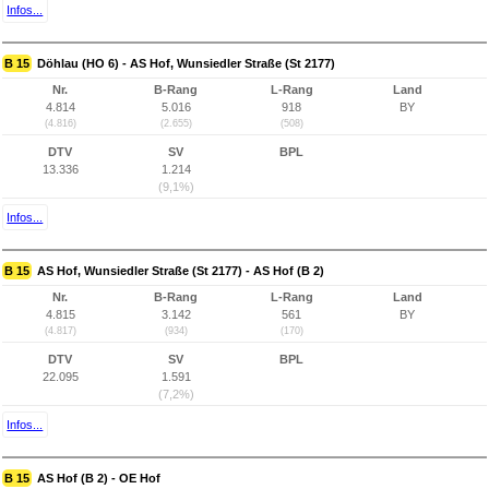
Infos...
B 15
Döhlau (HO 6) - AS Hof, Wunsiedler Straße (St 2177)
Nr.
B-Rang
L-Rang
Land
4.814
5.016
918
BY
(4.816)
(2.655)
(508)
DTV
SV
BPL
13.336
1.214
(9,1%)
Infos...
B 15
AS Hof, Wunsiedler Straße (St 2177) - AS Hof (B 2)
Nr.
B-Rang
L-Rang
Land
4.815
3.142
561
BY
(4.817)
(934)
(170)
DTV
SV
BPL
22.095
1.591
(7,2%)
Infos...
B 15
AS Hof (B 2) - OE Hof