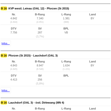
B 16
KVP westl. Leinau (OAL 12) - Pforzen (St 2015)
Nr.
B-Rang
L-Rang
Land
4.842
7.340
1.381
BY
(4.844)
(4.951)
(968)
DTV
SV
BPL
7.756
287
VB
(3,7%)
Infos...
B 16
Pforzen (St 2015) - Lauchdorf (OAL 3)
Nr.
B-Rang
L-Rang
Land
4.843
8.947
1.634
BY
(4.845)
(6.546)
(1.221)
DTV
SV
BPL
4.413
256
(5,8%)
Infos...
B 16
Lauchdorf (OAL 3) - östl. Dirlewang (MN 4)
Nr.
B-Rang
L-Rang
Land