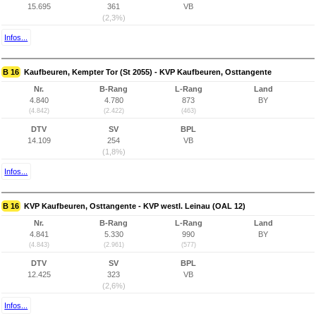
15.695
361
VB
(2,3%)
Infos...
B 16
Kaufbeuren, Kempter Tor (St 2055) - KVP Kaufbeuren, Osttangente
Nr.
B-Rang
L-Rang
Land
4.840
4.780
873
BY
(4.842)
(2.422)
(463)
DTV
SV
BPL
14.109
254
VB
(1,8%)
Infos...
B 16
KVP Kaufbeuren, Osttangente - KVP westl. Leinau (OAL 12)
Nr.
B-Rang
L-Rang
Land
4.841
5.330
990
BY
(4.843)
(2.961)
(577)
DTV
SV
BPL
12.425
323
VB
(2,6%)
Infos...