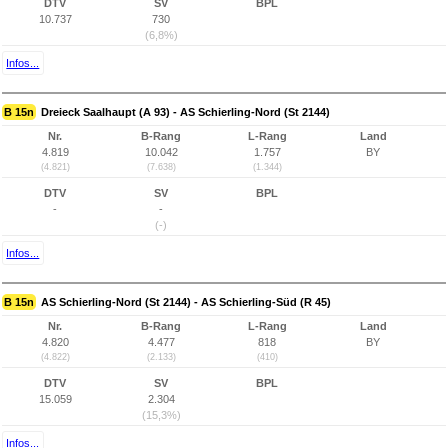
DTV
SV
BPL
10.737
730
(6,8%)
Infos...
B 15n
Dreieck Saalhaupt (A 93) - AS Schierling-Nord (St 2144)
Nr.
B-Rang
L-Rang
Land
4.819
10.042
1.757
BY
(4.821)
(7.638)
(1.344)
DTV
SV
BPL
-
-
(-)
Infos...
B 15n
AS Schierling-Nord (St 2144) - AS Schierling-Süd (R 45)
Nr.
B-Rang
L-Rang
Land
4.820
4.477
818
BY
(4.822)
(2.133)
(410)
DTV
SV
BPL
15.059
2.304
(15,3%)
Infos...